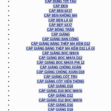
CÁP DÙNG TỜI TÀU
CÁP ĐEN
CÁP ĐEN 6X37
CÁP ĐEN KHÔNG MẠ
CÁP ĐEN LÀ GÌ
CÁP ĐEP 6X37
CÁP ĐỒNG TRẦN
CÁP GIẰNG
CÁP GIẰNG BAN CÔNG
CÁP GIẰNG BẰNG THÉP MẠ KẼM D12
CÁP GIẰNG BẰNG THÉP MẠ KẼM D12 LÀ GÌ
CÁP GIẰNG BỌC NHỰA
CÁP GIẰNG BỌC NHỰA D12
CÁP GIẰNG BỌC NHỰA PHI 12
CÁP GIẰNG CHỐNG XOẮN
CÁP GIẰNG CHỐNG XOẮN D18
CÁP GIẰNG CỘT TRỤ
CÁP GIẰNG CỘT VIỄN THÔNG
CÁP GIẰNG D10
CÁP GIẰNG D10 BỌC NHỰA
CÁP GIẰNG D12
CÁP GIẰNG D12 BỌC NHỰA
CÁP GIẰNG D16
CÁP GIẰNG D18