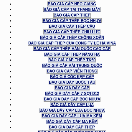
BÁO GIÁ CÁP NEO GIẰNG
BÁO GIÁ CÁP TẢI THANG MÁY
BÁO GIÁ CÁP THÉP
BÁO GIÁ CÁP THÉP BỌC NHỰA
BÁO GIÁ CÁP THÉP CẨU
BÁO GIÁ CÁP THÉP CHỊU LỰC
BÁO GIÁ CÁP THÉP CHỐNG XOẮN
BÁO GIÁ CÁP THÉP CỦA CÔNG TY LÊ HÀ VINA
BÁO GIÁ CÁP THÉP HÀN QUỐC CAO CẤP
BÁO GIÁ CÁP THÉP NÂNG HẠ
BÁO GIÁ CÁP THÉP TK50
BÁO GIÁ CÁP VẢI TRUNG QUỐC
BÁO GIÁ CÁP VIỄN THÔNG
BÁO GIÁ CÓC KẸP CÁP
BÁO GIÁ DÂY BUỘC TÀU
BÁO GIÁ DÂY CÁP
BÁO GIÁ DÂY CÁP 7 SỢI D12
BÁO GIÁ DÂY CÁP BỌC NHỰA
BÁO GIÁ DÂY CÁP LỤA
BÁO GIÁ DÂY CÁP LỤA BỌC NHỰA
BÁO GIÁ DÂY CÁP LỤA MẠ KẼM
BÁO GIÁ DÂY CÁP MẠ KẼM
BÁO GIÁ DÂY CÁP THÉP