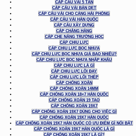
CÁP CẨU VẢI 5 TẤN
CÁP CẨU VẢI BẢN DẸT
CÁP CẨU VẢI CHO CẢNG HẢI PHÒNG
CÁP CẨU VẢI HÀN QUỐC
CÁP CẨU XÂY DỰNG
CÁP CHẰNG HÀNG
CÁP CHE NẮNG TRƯỜNG HỌC
CÁP CHỊU LỰC
CÁP CHỊU LỰC BỌC NHỰA
CÁP CHỊU LỰC BỌC NHỰA GIÁ BAO NHIÊU?
CÁP CHỊU LỰC BỌC NHỰA NHẬP KHẨU
CÁP CHỊU LỰC LÀ GÌ
CÁP CHỊU LỰC LÕI ĐAY
CÁP CHỊU LỰC LÕI THÉP
CÁP CHỐNG XOẮN
CÁP CHỐNG XOẮN 14MM
CÁP CHỐNG XOẮN 18×7 HÀN QUỐC
CÁP CHỐNG XOẮN 19 TAO
CÁP CHỐNG XOẮN 19X7
CÁP CHỐNG XOẮN 19X7 DÙNG CHO VIỆC GÌ
CÁP CHỐNG XOẮN 19X7 HÀN QUỐC
CÁP CHỐNG XOẮN 19X7 HÀN QUỐC CÓ ƯU ĐIỂM GÌ NỔI BẬT
CÁP CHỐNG XOẮN 19X7 HÀN QUỐC LÀ GÌ
CÁP CHỐNG XOẮN 19X7 LÀ GÌ?