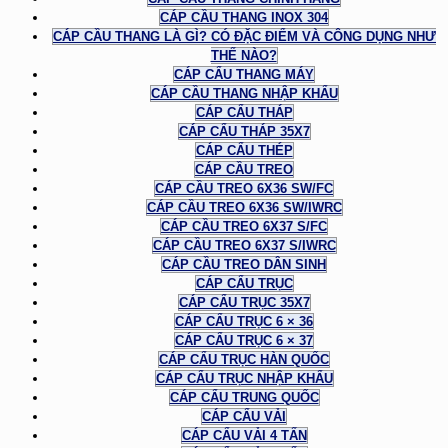
CÁP CẦU THANG INOX 304
CÁP CẦU THANG LÀ GÌ? CÓ ĐẶC ĐIỂM VÀ CÔNG DỤNG NHƯ
THẾ NÀO?
CÁP CẨU THANG MÁY
CÁP CẦU THANG NHẬP KHẨU
CÁP CẨU THÁP
CÁP CẨU THÁP 35X7
CÁP CẨU THÉP
CÁP CẦU TREO
CÁP CẦU TREO 6X36 SW/FC
CÁP CẦU TREO 6X36 SW/IWRC
CÁP CẦU TREO 6X37 S/FC
CÁP CẦU TREO 6X37 S/IWRC
CÁP CẦU TREO DÂN SINH
CÁP CẨU TRỤC
CÁP CẨU TRỤC 35X7
CÁP CẨU TRỤC 6 × 36
CÁP CẨU TRỤC 6 × 37
CÁP CẨU TRỤC HÀN QUỐC
CÁP CẨU TRỤC NHẬP KHẨU
CÁP CẨU TRUNG QUỐC
CÁP CẨU VẢI
CÁP CẨU VẢI 4 TẤN