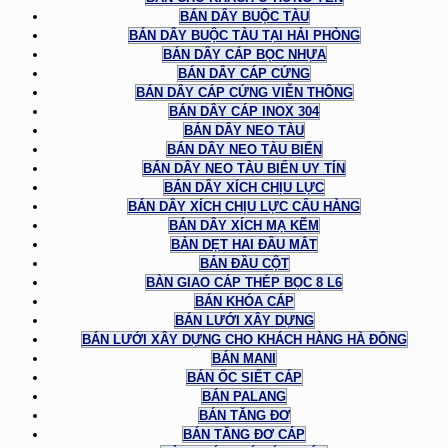
BÁN DÂY BUỘC TÀU
BÁN DÂY BUỘC TÀU TẠI HẢI PHÒNG
BÁN DÂY CÁP BỌC NHỰA
BÁN DÂY CÁP CỨNG
BÁN DÂY CÁP CỨNG VIỄN THÔNG
BÁN DÂY CÁP INOX 304
BÁN DÂY NEO TÀU
BÁN DÂY NEO TÀU BIỂN
BÁN DÂY NEO TÀU BIỂN UY TÍN
BÁN DÂY XÍCH CHỊU LỰC
BÁN DÂY XÍCH CHỊU LỰC CẨU HÀNG
BÁN DÂY XÍCH MẠ KẼM
BẢN DẸT HAI ĐẦU MẮT
BẢN ĐẦU CỘT
BÀN GIAO CÁP THÉP BỌC 8 L6
BÁN KHÓA CÁP
BÁN LƯỚI XÂY DỰNG
BÁN LƯỚI XÂY DỰNG CHO KHÁCH HÀNG HÀ ĐÔNG
BÁN MANI
BÁN ỐC SIẾT CÁP
BÁN PALANG
BÁN TĂNG ĐƠ
BÁN TĂNG ĐƠ CÁP