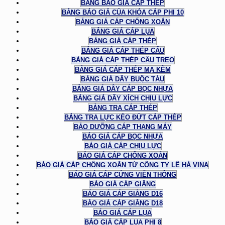
BẢNG BÁO GIÁ CÁP THÉP
BẢNG BÁO GIÁ CỦA KHÓA CÁP PHI 10
BẢNG GIÁ CÁP CHỐNG XOẮN
BẢNG GIÁ CÁP LỤA
BẢNG GIÁ CÁP THÉP
BẢNG GIÁ CÁP THÉP CẨU
BẢNG GIÁ CÁP THÉP CẦU TREO
BẢNG GIÁ CÁP THÉP MẠ KẼM
BẢNG GIÁ DÂY BUỘC TÀU
BẢNG GIÁ DÂY CÁP BỌC NHỰA
BẢNG GIÁ DÂY XÍCH CHỊU LỰC
BẢNG TRA CÁP THÉP
BẢNG TRA LỰC KÉO ĐỨT CÁP THÉP
BẢO DƯỠNG CÁP THANG MÁY
BÁO GIÁ CÁP BỌC NHỰA
BÁO GIÁ CÁP CHỊU LỰC
BÁO GIÁ CÁP CHỐNG XOẮN
BÁO GIÁ CÁP CHỐNG XOẮN TỪ CÔNG TY LÊ HÀ VINA
BÁO GIÁ CÁP CỨNG VIỄN THÔNG
BÁO GIÁ CÁP GIẰNG
BÁO GIÁ CÁP GIẰNG D16
BÁO GIÁ CÁP GIẰNG D18
BÁO GIÁ CÁP LỤA
BÁO GIÁ CÁP LỤA PHI 8