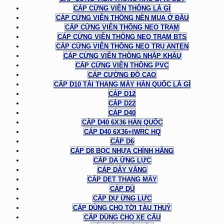
CÁP CỨNG VIỄN THÔNG LÀ GÌ
CÁP CỨNG VIỄN THÔNG NÊN MUA Ở ĐÂU
CÁP CỨNG VIỄN THÔNG NEO TRẠM
CÁP CỨNG VIỄN THÔNG NEO TRẠM BTS
CÁP CỨNG VIỄN THÔNG NEO TRỤ ANTEN
CÁP CỨNG VIỄN THÔNG NHẬP KHẨU
CÁP CỨNG VIỄN THÔNG PVC
CÁP CƯỜNG ĐỘ CAO
CÁP D10 TẢI THANG MÁY HÀN QUỐC LÀ GÌ
CÁP D12
CÁP D22
CÁP D40
CÁP D40 6X36 HÀN QUỐC
CÁP D40 6X36+IWRC HQ
CÁP D6
CÁP D8 BỌC NHỰA CHÍNH HÃNG
CÁP DẠ ỨNG LỰC
CÁP DÂY VĂNG
CÁP DẸT THANG MÁY
CÁP DÙ
CÁP DỰ ỨNG LỰC
CÁP DÙNG CHO TỜI TÀU THUỶ
CÁP DÙNG CHO XE CẨU