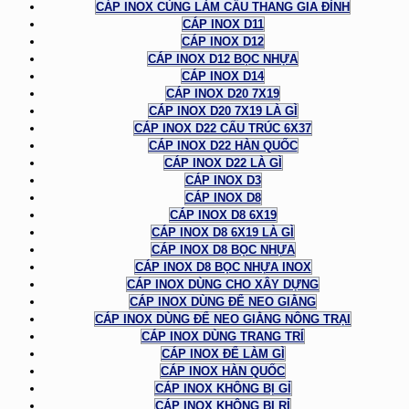
CÁP INOX CÙNG LÀM CẦU THANG GIA ĐÌNH
CÁP INOX D11
CÁP INOX D12
CÁP INOX D12 BỌC NHỰA
CÁP INOX D14
CÁP INOX D20 7X19
CÁP INOX D20 7X19 LÀ GÌ
CÁP INOX D22 CẤU TRÚC 6X37
CÁP INOX D22 HÀN QUỐC
CÁP INOX D22 LÀ GÌ
CÁP INOX D3
CÁP INOX D8
CÁP INOX D8 6X19
CÁP INOX D8 6X19 LÀ GÌ
CÁP INOX D8 BỌC NHỰA
CÁP INOX D8 BỌC NHỰA INOX
CÁP INOX DÙNG CHO XÂY DỰNG
CÁP INOX DÙNG ĐỂ NEO GIẰNG
CÁP INOX DÙNG ĐỂ NEO GIẰNG NÔNG TRẠI
CÁP INOX DÙNG TRANG TRÍ
CÁP INOX ĐỂ LÀM GÌ
CÁP INOX HÀN QUỐC
CÁP INOX KHÔNG BỊ GỈ
CÁP INOX KHÔNG BỊ RỈ