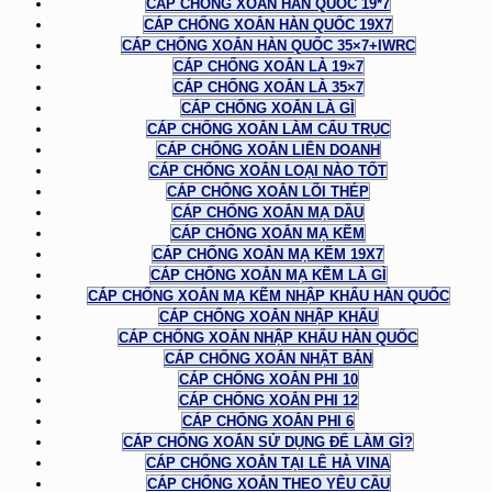
CÁP CHỐNG XOẮN HÀN QUỐC 19*7
CÁP CHỐNG XOẮN HÀN QUỐC 19X7
CÁP CHỐNG XOẮN HÀN QUỐC 35×7+IWRC
CÁP CHỐNG XOẮN LÀ 19×7
CÁP CHỐNG XOẮN LÀ 35×7
CÁP CHỐNG XOẮN LÀ GÌ
CÁP CHỐNG XOẮN LÀM CẨU TRỤC
CÁP CHỐNG XOẮN LIÊN DOANH
CÁP CHỐNG XOẮN LOẠI NÀO TỐT
CÁP CHỐNG XOẮN LÕI THÉP
CÁP CHỐNG XOẮN MẠ DẦU
CÁP CHỐNG XOẮN MẠ KẼM
CÁP CHỐNG XOẮN MẠ KẼM 19X7
CÁP CHỐNG XOẮN MẠ KẼM LÀ GÌ
CÁP CHỐNG XOẮN MẠ KẼM NHẬP KHẨU HÀN QUỐC
CÁP CHỐNG XOẮN NHẬP KHẨU
CÁP CHỐNG XOẮN NHẬP KHẨU HÀN QUỐC
CÁP CHỐNG XOẮN NHẬT BẢN
CÁP CHỐNG XOẮN PHI 10
CÁP CHỐNG XOẮN PHI 12
CÁP CHỐNG XOẮN PHI 6
CÁP CHỐNG XOẮN SỬ DỤNG ĐỂ LÀM GÌ?
CÁP CHỐNG XOẮN TẠI LÊ HÀ VINA
CÁP CHỐNG XOẮN THEO YÊU CẦU