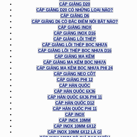
CÁP GIẰNG D20
CÁP GIẰNG D20 CÓ NHỮNG LOẠI NÀO?
CÁP GIẰNG D6
CÁP GIẰNG D6 CÓ ĐẶC ĐIỂM NỔI BẬT NÀO?
CÁP GIẰNG INOX
CÁP GIẰNG INOX D16
CÁP GIẰNG LÕI THÉP
CÁP GIẰNG LÕI THÉP BỌC NHỰA
CÁP GIẰNG LÕI THÉP BỌC NHỰA D16
CÁP GIẰNG MẠ KẼM
CÁP GIẰNG MẠ KẼM BỌC NHỰA
CÁP GIẰNG MẠ KẼM BỌC NHỰA PHI 24
CÁP GIẰNG NEO CỘT
CÁP GIẰNG PHI 12
CÁP HÀN QUỐC
CÁP HÀN QUỐC 6X36
CÁP HÀN QUỐC 6X36 PHI 11
CÁP HÀN QUỐC D12
CÁP HÀN QUỐC PHI 11
CÁP INOX
CÁP INOX 10MM
CÁP INOX 10MM 6X12
CÁP INOX 10MM 6X12 LÀ GÌ