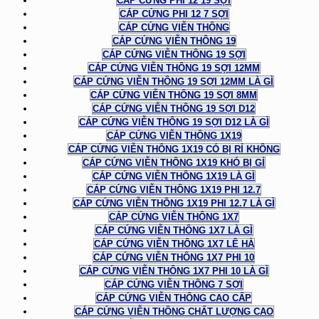
CÁP CỨNG PHI 12 19 SỢI
CÁP CỨNG PHI 12 7 SỢI
CÁP CỨNG VIỄN THÔNG
CÁP CỨNG VIỄN THÔNG 19
CÁP CỨNG VIỄN THÔNG 19 SỢI
CÁP CỨNG VIỄN THÔNG 19 SỢI 12MM
CÁP CỨNG VIỄN THÔNG 19 SỢI 12MM LÀ GÌ
CÁP CỨNG VIỄN THÔNG 19 SỢI 8MM
CÁP CỨNG VIỄN THÔNG 19 SỢI D12
CÁP CỨNG VIỄN THÔNG 19 SỢI D12 LÀ GÌ
CÁP CỨNG VIỄN THÔNG 1X19
CÁP CỨNG VIỄN THÔNG 1X19 CÓ BỊ RỈ KHÔNG
CÁP CỨNG VIỄN THÔNG 1X19 KHÓ BỊ GỈ
CÁP CỨNG VIỄN THÔNG 1X19 LÀ GÌ
CÁP CỨNG VIỄN THÔNG 1X19 PHI 12.7
CÁP CỨNG VIỄN THÔNG 1X19 PHI 12.7 LÀ GÌ
CÁP CỨNG VIỄN THÔNG 1X7
CÁP CỨNG VIỄN THÔNG 1X7 LÀ GÌ
CÁP CỨNG VIỄN THÔNG 1X7 LÊ HÀ
CÁP CỨNG VIỄN THÔNG 1X7 PHI 10
CÁP CỨNG VIỄN THÔNG 1X7 PHI 10 LÀ GÌ
CÁP CỨNG VIỄN THÔNG 7 SỢI
CÁP CỨNG VIỄN THÔNG CAO CẤP
CÁP CỨNG VIỄN THÔNG CHẤT LƯỢNG CAO