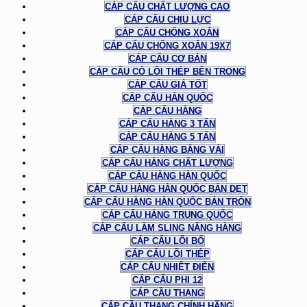
CÁP CẨU CHẤT LƯỢNG CAO
CÁP CẨU CHỊU LỰC
CÁP CẨU CHỐNG XOẮN
CÁP CẨU CHỐNG XOẮN 19X7
CÁP CẨU CƠ BẢN
CÁP CẨU CÓ LÕI THÉP BÊN TRONG
CÁP CẨU GIÁ TỐT
CÁP CẨU HÀN QUỐC
CÁP CẨU HÀNG
CÁP CẨU HÀNG 3 TẤN
CÁP CẨU HÀNG 5 TẤN
CÁP CẨU HÀNG BẰNG VẢI
CÁP CẨU HÀNG CHẤT LƯỢNG
CÁP CẨU HÀNG HÀN QUỐC
CÁP CẨU HÀNG HÀN QUỐC BẢN DẸT
CÁP CẨU HÀNG HÀN QUỐC BẢN TRÒN
CÁP CẨU HÀNG TRUNG QUỐC
CÁP CẨU LÀM SLING NÂNG HÀNG
CÁP CẨU LÕI BỐ
CÁP CẨU LÕI THÉP
CÁP CẨU NHIỆT ĐIỆN
CÁP CẨU PHI 12
CÁP CẦU THANG
CÁP CẦU THANG CHÍNH HÃNG