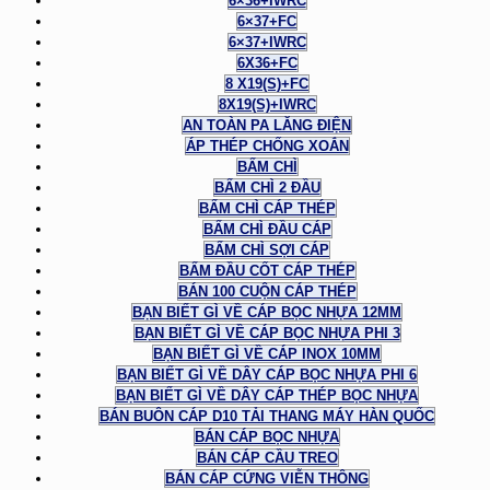
6×36+IWRC
6×37+FC
6×37+IWRC
6X36+FC
8 X19(S)+FC
8X19(S)+IWRC
AN TOÀN PA LĂNG ĐIỆN
ÁP THÉP CHỐNG XOẮN
BẤM CHÌ
BẤM CHÌ 2 ĐẦU
BẤM CHÌ CÁP THÉP
BẤM CHÌ ĐẦU CÁP
BẤM CHÌ SỢI CÁP
BẤM ĐẦU CỐT CÁP THÉP
BÁN 100 CUỘN CÁP THÉP
BẠN BIẾT GÌ VỀ CÁP BỌC NHỰA 12MM
BẠN BIẾT GÌ VỀ CÁP BỌC NHỰA PHI 3
BẠN BIẾT GÌ VỀ CÁP INOX 10MM
BẠN BIẾT GÌ VỀ DÂY CÁP BỌC NHỰA PHI 6
BẠN BIẾT GÌ VỀ DÂY CÁP THÉP BỌC NHỰA
BÁN BUÔN CÁP D10 TẢI THANG MÁY HÀN QUỐC
BÁN CÁP BỌC NHỰA
BÁN CÁP CẦU TREO
BÁN CÁP CỨNG VIỄN THÔNG