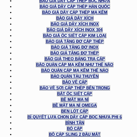
BÁO GIÁ DÂY CÁP THÉP BỌC NHỰA
BÁO GIÁ DÂY CÁP THÉP HÀN QUỐC
BÁO GIÁ DÂY CÁP THÉP MẠ KẼM
BÁO GIÁ DÂY XÍCH
BÁO GIÁ DÂY XÍCH INOX
BÁO GIÁ DÂY XÍCH INOX 304
BÁO GIÁ ỐC SIẾT CÁP KIM LOẠI
BÁO GIÁ TĂNG ĐƠ CÁP THÉP
BÁO GIÁ TĂNG ĐƠ INOX
BÁO GIÁ TĂNG ĐƠ THÉP
BÁO GIÁ THEO BẢNG TRA CÁP
BẢO QUẢN CÁP MẠ KẼM NHƯ THẾ NÀO
BẢO QUẢN CÁP MẠ KẼM THẾ NÀO
BẢO QUẢN TÀU THUYỀN
BẢO VỆ CÁP
BẢO VỆ SỢI CÁP THÉP BÊN TRONG
BẮT ỐC SIẾT CÁP
BỀ MẶT MA NÍ
BỀ MẶT MA NÍ OMEGA
BẸN LÓT CÁP
BÍ QUYẾT LỰA CHỌN DÂY CÁP BỌC NHỰA PHI 6
BÌNH TÂN
BÓ CÁP
BỘ CÁP SLING 2 ĐẦU MẮT