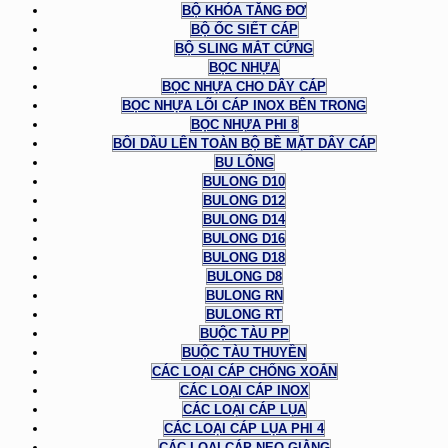
BỘ KHÓA TĂNG ĐƠ
BỘ ỐC SIẾT CÁP
BỘ SLING MẮT CỨNG
BỌC NHỰA
BỌC NHỰA CHO DÂY CÁP
BỌC NHỰA LÕI CÁP INOX BÊN TRONG
BỌC NHỰA PHI 8
BÔI DẦU LÊN TOÀN BỘ BỀ MẶT DÂY CÁP
BU LÔNG
BULONG D10
BULONG D12
BULONG D14
BULONG D16
BULONG D18
BULONG D8
BULONG RN
BULONG RT
BUỘC TÀU PP
BUỘC TÀU THUYỀN
CÁC LOẠI CÁP CHỐNG XOẮN
CÁC LOẠI CÁP INOX
CÁC LOẠI CÁP LỤA
CÁC LOẠI CÁP LỤA PHI 4
CÁC LOẠI CÁP NEO GIẰNG