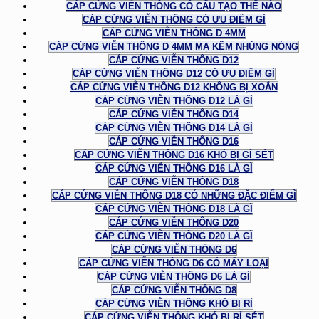
CÁP CỨNG VIỄN THÔNG CÓ CẤU TẠO THẾ NÀO
CÁP CỨNG VIỄN THÔNG CÓ ƯU ĐIỂM GÌ
CÁP CỨNG VIỄN THÔNG D 4MM
CÁP CỨNG VIỄN THÔNG D 4MM MẠ KẼM NHÚNG NÓNG
CÁP CỨNG VIỄN THÔNG D12
CÁP CỨNG VIỄN THÔNG D12 CÓ ƯU ĐIỂM GÌ
CÁP CỨNG VIỄN THÔNG D12 KHÔNG BỊ XOẮN
CÁP CỨNG VIỄN THÔNG D12 LÀ GÌ
CÁP CỨNG VIỄN THÔNG D14
CÁP CỨNG VIỄN THÔNG D14 LÀ GÌ
CÁP CỨNG VIỄN THÔNG D16
CÁP CỨNG VIỄN THÔNG D16 KHÓ BỊ GỈ SÉT
CÁP CỨNG VIỄN THÔNG D16 LÀ GÌ
CÁP CỨNG VIỄN THÔNG D18
CÁP CỨNG VIỄN THÔNG D18 CÓ NHỮNG ĐẶC ĐIỂM GÌ
CÁP CỨNG VIỄN THÔNG D18 LÀ GÌ
CÁP CỨNG VIỄN THÔNG D20
CÁP CỨNG VIỄN THÔNG D20 LÀ GÌ
CÁP CỨNG VIỄN THÔNG D6
CÁP CỨNG VIỄN THÔNG D6 CÓ MẤY LOẠI
CÁP CỨNG VIỄN THÔNG D6 LÀ GÌ
CÁP CỨNG VIỄN THÔNG D8
CÁP CỨNG VIỄN THÔNG KHÓ BỊ RỈ
CÁP CỨNG VIỄN THÔNG KHÓ BỊ RỈ SÉT