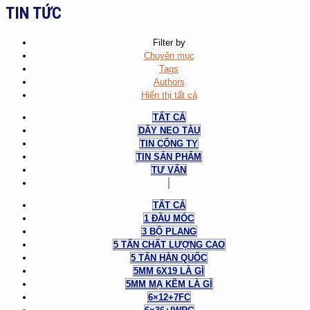
TIN TỨC
Filter by
Chuyên mục
Tags
Authors
Hiển thị tất cả
TẤT CẢ
DÂY NEO TÀU
TIN CÔNG TY
TIN SẢN PHẨM
TƯ VẤN
TẤT CẢ
1 ĐẦU MÓC
3 BỘ PLANG
5 TẤN CHẤT LƯỢNG CAO
5 TẤN HÀN QUỐC
5MM 6X19 LÀ GÌ
5MM MẠ KẼM LÀ GÌ
6×12+7FC