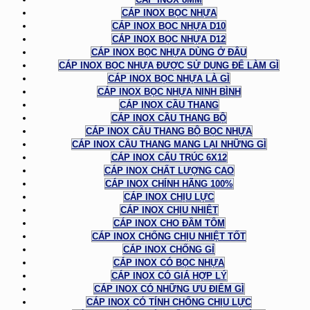
CÁP INOX BỌC NHỰA
CÁP INOX BỌC NHỰA D10
CÁP INOX BỌC NHỰA D12
CÁP INOX BỌC NHỰA DÙNG Ở ĐÂU
CÁP INOX BỌC NHỰA ĐƯỢC SỬ DỤNG ĐỂ LÀM GÌ
CÁP INOX BỌC NHỰA LÀ GÌ
CÁP INOX BỌC NHỰA NINH BÌNH
CÁP INOX CẦU THANG
CÁP INOX CẦU THANG BỘ
CÁP INOX CẦU THANG BỘ BỌC NHỰA
CÁP INOX CẦU THANG MANG LẠI NHỮNG GÌ
CÁP INOX CẤU TRÚC 6X12
CÁP INOX CHẤT LƯỢNG CAO
CÁP INOX CHÍNH HÃNG 100%
CÁP INOX CHỊU LỰC
CÁP INOX CHỊU NHIỆT
CÁP INOX CHO ĐẦM TÔM
CÁP INOX CHỐNG CHỊU NHIỆT TỐT
CÁP INOX CHỐNG GỈ
CÁP INOX CÓ BỌC NHỰA
CÁP INOX CÓ GIÁ HỢP LÝ
CÁP INOX CÓ NHỮNG ƯU ĐIỂM GÌ
CÁP INOX CÓ TÍNH CHỐNG CHỊU LỰC