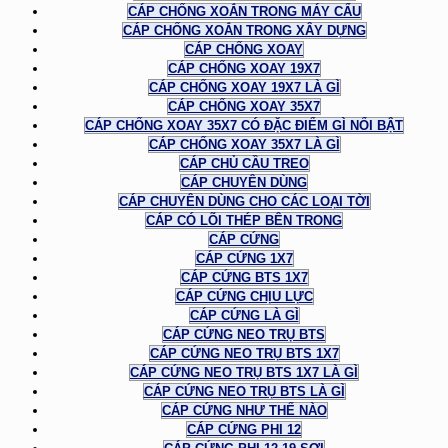
CÁP CHỐNG XOẮN TRONG MÁY CẨU
CÁP CHỐNG XOẮN TRONG XÂY DỰNG
CÁP CHỐNG XOAY
CÁP CHỐNG XOAY 19X7
CÁP CHỐNG XOAY 19X7 LÀ GÌ
CÁP CHỐNG XOAY 35X7
CÁP CHỐNG XOAY 35X7 CÓ ĐẶC ĐIỂM GÌ NỔI BẬT
CÁP CHỐNG XOAY 35X7 LÀ GÌ
CÁP CHỦ CẦU TREO
CÁP CHUYÊN DÙNG
CÁP CHUYÊN DÙNG CHO CÁC LOẠI TỜI
CÁP CÓ LÕI THÉP BÊN TRONG
CÁP CỨNG
CÁP CỨNG 1X7
CÁP CỨNG BTS 1X7
CÁP CỨNG CHỊU LỰC
CÁP CỨNG LÀ GÌ
CÁP CỨNG NEO TRỤ BTS
CÁP CỨNG NEO TRỤ BTS 1X7
CÁP CỨNG NEO TRỤ BTS 1X7 LÀ GÌ
CÁP CỨNG NEO TRỤ BTS LÀ GÌ
CÁP CỨNG NHƯ THẾ NÀO
CÁP CỨNG PHI 12