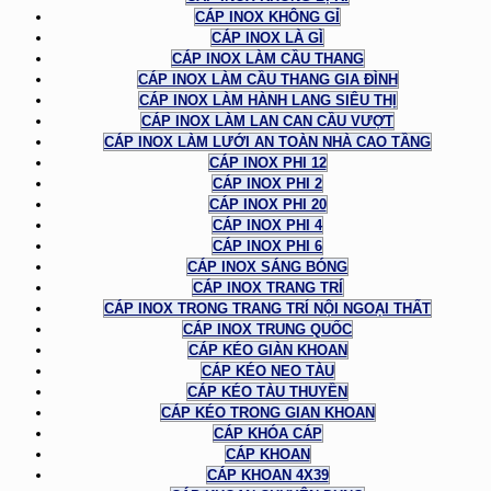
CÁP INOX KHÔNG GỈ
CÁP INOX LÀ GÌ
CÁP INOX LÀM CẦU THANG
CÁP INOX LÀM CẦU THANG GIA ĐÌNH
CÁP INOX LÀM HÀNH LANG SIÊU THỊ
CÁP INOX LÀM LAN CAN CẦU VƯỢT
CÁP INOX LÀM LƯỚI AN TOÀN NHÀ CAO TẦNG
CÁP INOX PHI 12
CÁP INOX PHI 2
CÁP INOX PHI 20
CÁP INOX PHI 4
CÁP INOX PHI 6
CÁP INOX SÁNG BÓNG
CÁP INOX TRANG TRÍ
CÁP INOX TRONG TRANG TRÍ NỘI NGOẠI THẤT
CÁP INOX TRUNG QUỐC
CÁP KÉO GIÀN KHOAN
CÁP KÉO NEO TÀU
CÁP KÉO TÀU THUYỀN
CÁP KÉO TRONG GIAN KHOAN
CÁP KHÓA CÁP
CÁP KHOAN
CÁP KHOAN 4X39