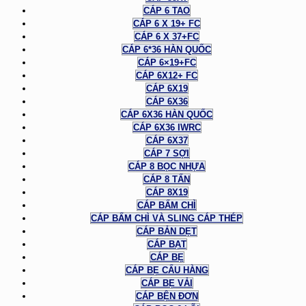
CÁP 6 TAO
CÁP 6 X 19+ FC
CÁP 6 X 37+FC
CÁP 6*36 HÀN QUỐC
CÁP 6×19+FC
CÁP 6X12+ FC
CÁP 6X19
CÁP 6X36
CÁP 6X36 HÀN QUỐC
CÁP 6X36 IWRC
CÁP 6X37
CÁP 7 SỢI
CÁP 8 BỌC NHỰA
CÁP 8 TẤN
CÁP 8X19
CÁP BẤM CHÌ
CÁP BẤM CHÌ VÀ SLING CÁP THÉP
CÁP BẢN DẸT
CÁP BẠT
CÁP BẸ
CÁP BẸ CẨU HÀNG
CÁP BẸ VẢI
CÁP BỆN ĐƠN