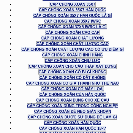
CÁP CHỐNG XOẮN 35X7
CÁP CHỐNG XOẮN 35X7 HÀN QUỐC
CÁP CHỐNG XOẮN 35X7 HÀN QUỐC LÀ GÌ
CÁP CHỐNG XOẮN 35X7 IWRC
CÁP CHỐNG XOẮN 37X5 IWRC LÀ GÌ
CÁP CHỐNG XOẮN CAO CẤP
CÁP CHỐNG XOẮN CHẤT LƯỢNG
CÁP CHỐNG XOẮN CHẤT LƯỢNG CAO
CÁP CHỐNG XOẮN CHẤT LƯỢNG CAO CÓ ƯU ĐIỂM GÌ
CÁP CHỐNG XOẮN CHÍNH HÃNG
CÁP CHỐNG XOẮN CHỊU LỰC
CÁP CHỐNG XOẮN CHO CẨU THÁP XÂY DỰNG
CÁP CHỐNG XOẮN CÓ BỊ GỈ KHÔNG
CÁP CHỐNG XOẮN CÓ ĐẮT KHÔNG
CÁP CHỐNG XOẮN CÓ GIÁ THÀNH NHƯ THẾ NÀO
CÁP CHỐNG XOẮN CÓ MẤY LOẠI
CÁP CHỐNG XOẮN CỦA HÀN QUỐC
CÁP CHỐNG XOẮN DÙNG CHO XE CẨU
CÁP CHỐNG XOẮN DÙNG TRONG CÔNG NGHIỆP
CÁP CHỐNG XOẮN ĐỂ NEO GIÀN KHOAN
CÁP CHỐNG XOẮN ĐƯỢC SỬ DỤNG ĐỂ LÀM GÌ
CÁP CHỐNG XOẮN HÀN QUỐC
CÁP CHỐNG XOẮN HÀN QUỐC 18×7