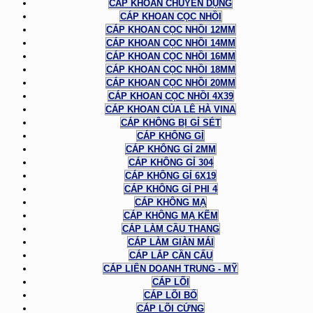
CÁP KHOAN CHUYÊN DỤNG
CÁP KHOAN CỌC NHỒI
CÁP KHOAN CỌC NHỒI 12MM
CÁP KHOAN CỌC NHỒI 14MM
CÁP KHOAN CỌC NHỒI 16MM
CÁP KHOAN CỌC NHỒI 18MM
CÁP KHOAN CỌC NHỒI 20MM
CÁP KHOAN CỌC NHỒI 4X39
CÁP KHOAN CỦA LÊ HÀ VINA
CÁP KHÔNG BỊ GỈ SÉT
CÁP KHÔNG GỈ
CÁP KHÔNG GỈ 2MM
CÁP KHÔNG GỈ 304
CÁP KHÔNG GỈ 6X19
CÁP KHÔNG GỈ PHI 4
CÁP KHÔNG MẠ
CÁP KHÔNG MẠ KẼM
CÁP LÀM CẦU THANG
CÁP LÀM GIÀN MÁI
CÁP LẮP CẦN CẨU
CÁP LIÊN DOANH TRUNG - MỸ
CÁP LÕI
CÁP LÕI BỐ
CÁP LÕI CỨNG