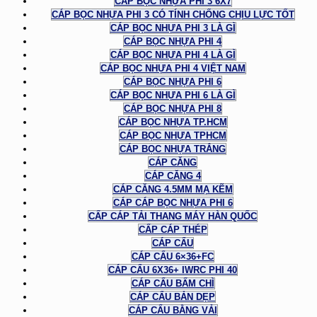
CÁP BỌC NHỰA PHI 3 6X7
CÁP BỌC NHỰA PHI 3 CÓ TÍNH CHỐNG CHỊU LỰC TỐT
CÁP BỌC NHỰA PHI 3 LÀ GÌ
CÁP BỌC NHỰA PHI 4
CÁP BỌC NHỰA PHI 4 LÀ GÌ
CÁP BỌC NHỰA PHI 4 VIỆT NAM
CÁP BỌC NHỰA PHI 6
CÁP BỌC NHỰA PHI 6 LÀ GÌ
CÁP BỌC NHỰA PHI 8
CÁP BỌC NHỰA TP.HCM
CÁP BỌC NHỰA TPHCM
CÁP BỌC NHỰA TRẮNG
CÁP CĂNG
CÁP CĂNG 4
CÁP CĂNG 4.5MM MẠ KẼM
CÁP CÁP BỌC NHỰA PHI 6
CẤP CÁP TẢI THANG MÁY HÀN QUỐC
CẤP CÁP THÉP
CÁP CẨU
CÁP CẨU 6×36+FC
CÁP CẨU 6X36+ IWRC PHI 40
CÁP CẨU BẤM CHÌ
CÁP CẨU BẢN DẸP
CÁP CẨU BẰNG VẢI