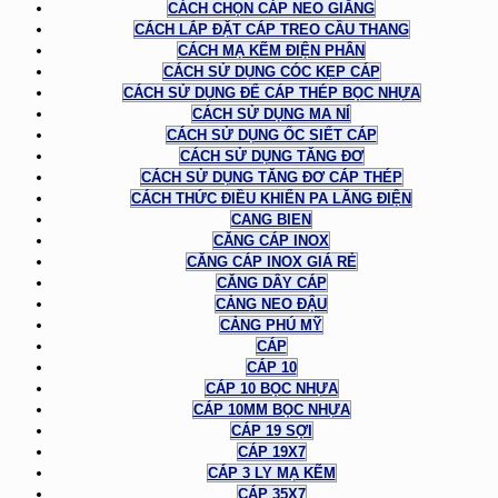
CÁCH CHỌN CÁP NEO GIẰNG
CÁCH LẮP ĐẶT CÁP TREO CẦU THANG
CÁCH MẠ KẼM ĐIỆN PHÂN
CÁCH SỬ DỤNG CÓC KẸP CÁP
CÁCH SỬ DỤNG ĐỂ CÁP THÉP BỌC NHỰA
CÁCH SỬ DỤNG MA NÍ
CÁCH SỬ DỤNG ỐC SIẾT CÁP
CÁCH SỬ DỤNG TĂNG ĐƠ
CÁCH SỬ DỤNG TĂNG ĐƠ CÁP THÉP
CÁCH THỨC ĐIỀU KHIỂN PA LĂNG ĐIỆN
CANG BIEN
CĂNG CÁP INOX
CĂNG CÁP INOX GIÁ RẺ
CĂNG DÂY CÁP
CẢNG NEO ĐẬU
CẢNG PHÚ MỸ
CÁP
CÁP 10
CÁP 10 BỌC NHỰA
CÁP 10MM BỌC NHỰA
CÁP 19 SỢI
CÁP 19X7
CÁP 3 LY MẠ KẼM
CÁP 35X7