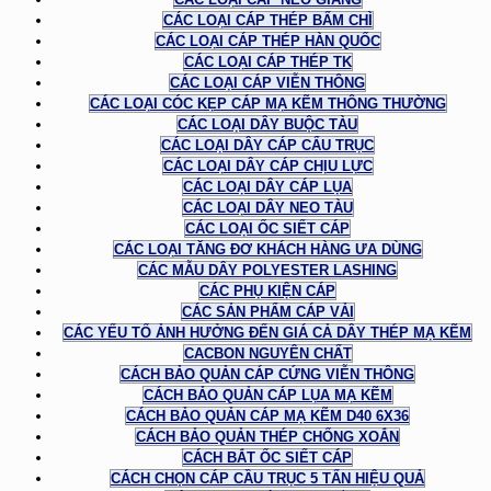
CÁC LOẠI CÁP THÉP BẤM CHÌ
CÁC LOẠI CÁP THÉP HÀN QUỐC
CÁC LOẠI CÁP THÉP TK
CÁC LOẠI CÁP VIỄN THÔNG
CÁC LOẠI CÓC KẸP CÁP MẠ KẼM THÔNG THƯỜNG
CÁC LOẠI DÂY BUỘC TÀU
CÁC LOẠI DÂY CÁP CẨU TRỤC
CÁC LOẠI DÂY CÁP CHỊU LỰC
CÁC LOẠI DÂY CÁP LỤA
CÁC LOẠI DÂY NEO TÀU
CÁC LOẠI ỐC SIẾT CÁP
CÁC LOẠI TĂNG ĐƠ KHÁCH HÀNG ƯA DÙNG
CÁC MẪU DÂY POLYESTER LASHING
CÁC PHỤ KIỆN CÁP
CÁC SẢN PHẨM CÁP VẢI
CÁC YẾU TỐ ẢNH HƯỞNG ĐẾN GIÁ CẢ DÂY THÉP MẠ KẼM
CACBON NGUYÊN CHẤT
CÁCH BẢO QUẢN CÁP CỨNG VIỄN THÔNG
CÁCH BẢO QUẢN CÁP LỤA MẠ KẼM
CÁCH BẢO QUẢN CÁP MẠ KẼM D40 6X36
CÁCH BẢO QUẢN THÉP CHỐNG XOẮN
CÁCH BẮT ỐC SIẾT CÁP
CÁCH CHỌN CÁP CẦU TRỤC 5 TẤN HIỆU QUẢ