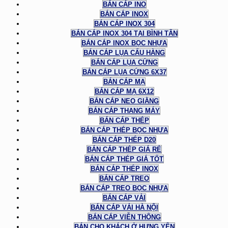
BÁN CÁP INO
BÁN CÁP INOX
BÁN CÁP INOX 304
BÁN CÁP INOX 304 TẠI BÌNH TÂN
BÁN CÁP INOX BỌC NHỰA
BÁN CÁP LỤA CẨU HÀNG
BÁN CÁP LỤA CỨNG
BÁN CÁP LỤA CỨNG 6X37
BÁN CÁP MẠ
BÁN CÁP MẠ 6X12
BÁN CÁP NEO GIẰNG
BÁN CÁP THANG MÁY
BÁN CÁP THÉP
BÁN CÁP THÉP BỌC NHỰA
BÁN CÁP THÉP D20
BÁN CÁP THÉP GIÁ RẺ
BÁN CÁP THÉP GIÁ TỐT
BÁN CÁP THÉP INOX
BÁN CÁP TREO
BÁN CÁP TREO BỌC NHỰA
BÁN CÁP VẢI
BÁN CÁP VẢI HÀ NỘI
BÁN CÁP VIỄN THÔNG
BÁN CHO KHÁCH Ở HƯNG YÊN