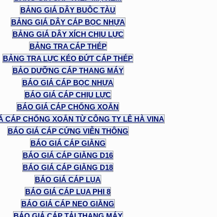
BẢNG GIÁ DÂY BUỘC TÀU
BẢNG GIÁ DÂY CÁP BỌC NHỰA
BẢNG GIÁ DÂY XÍCH CHỊU LỰC
BẢNG TRA CÁP THÉP
BẢNG TRA LỰC KÉO ĐỨT CÁP THÉP
BẢO DƯỠNG CÁP THANG MÁY
BÁO GIÁ CÁP BỌC NHỰA
BÁO GIÁ CÁP CHỊU LỰC
BÁO GIÁ CÁP CHỐNG XOẮN
Á CÁP CHỐNG XOẮN TỪ CÔNG TY LÊ HÀ VINA
BÁO GIÁ CÁP CỨNG VIỄN THÔNG
BÁO GIÁ CÁP GIẰNG
BÁO GIÁ CÁP GIẰNG D16
BÁO GIÁ CÁP GIẰNG D18
BÁO GIÁ CÁP LỤA
BÁO GIÁ CÁP LỤA PHI 8
BÁO GIÁ CÁP NEO GIẰNG
BÁO GIÁ CÁP TẢI THANG MÁY