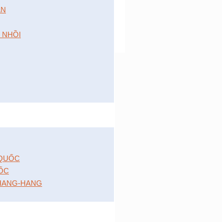
́N
 NHỒI
 QUỐC
ỐC
HANG-HANG