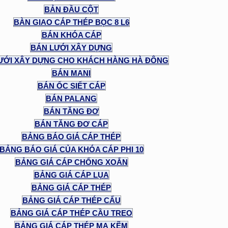
BẢN ĐẦU CỘT
BÀN GIAO CÁP THÉP BỌC 8 L6
BÁN KHÓA CÁP
BÁN LƯỚI XÂY DỰNG
ƯỚI XÂY DỰNG CHO KHÁCH HÀNG HÀ ĐÔNG
BÁN MANI
BÁN ỐC SIẾT CÁP
BÁN PALANG
BÁN TĂNG ĐƠ
BÁN TĂNG ĐƠ CÁP
BẢNG BÁO GIÁ CÁP THÉP
BẢNG BÁO GIÁ CỦA KHÓA CÁP PHI 10
BẢNG GIÁ CÁP CHỐNG XOẮN
BẢNG GIÁ CÁP LỤA
BẢNG GIÁ CÁP THÉP
BẢNG GIÁ CÁP THÉP CẨU
BẢNG GIÁ CÁP THÉP CẦU TREO
BẢNG GIÁ CÁP THÉP MẠ KẼM