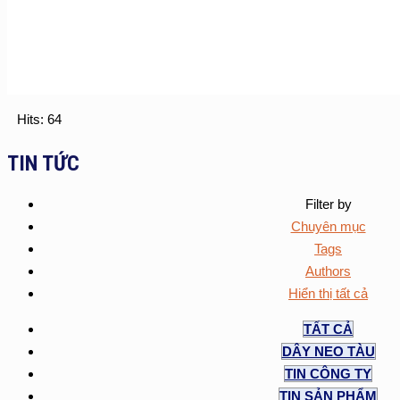
Hits: 64
TIN TỨC
Filter by
Chuyên mục
Tags
Authors
Hiển thị tất cả
TẤT CẢ
DÂY NEO TÀU
TIN CÔNG TY
TIN SẢN PHẨM