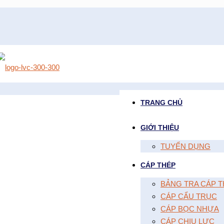
TRANG CHỦ
GIỚI THIỆU
TUYỂN DỤNG
CÁP THÉP
BẢNG TRA CÁP T
CÁP CẨU TRỤC
CÁP BỌC NHỰA
CÁP CHỊU LỰC