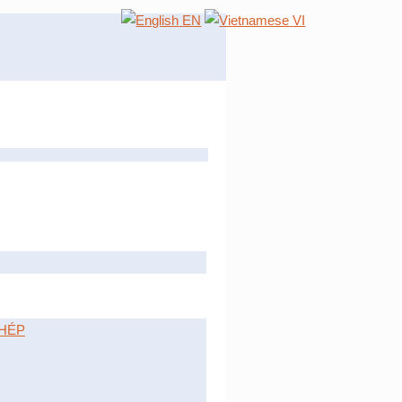
EN
VI
HÉP