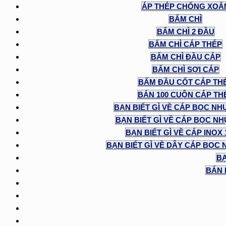
ÁP THÉP CHỐNG XOẮ
BẤM CHÌ
BẤM CHÌ 2 ĐẦU
BẤM CHÌ CÁP THÉP
BẤM CHÌ ĐẦU CÁP
BẤM CHÌ SỢI CÁP
BẤM ĐẦU CỐT CÁP TH
BÁN 100 CUỘN CÁP TH
BẠN BIẾT GÌ VỀ CÁP BỌC NH
BẠN BIẾT GÌ VỀ CÁP BỌC NHỰ
BẠN BIẾT GÌ VỀ CÁP INOX
BẠN BIẾT GÌ VỀ DÂY CÁP BỌC 
BẠ
BÁN 