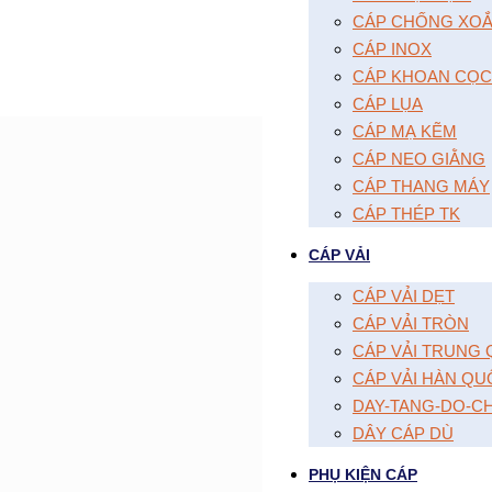
CÁP CHỐNG XOĂ
CÁP INOX
CÁP KHOAN CỌC
CÁP LỤA
CÁP MẠ KẼM
CÁP NEO GIẰNG
CÁP THANG MÁY
CÁP THÉP TK
CÁP VẢI
CÁP VẢI DẸT
CÁP VẢI TRÒN
CÁP VẢI TRUNG
CÁP VẢI HÀN QU
DAY-TANG-DO-C
DÂY CÁP DÙ
PHỤ KIỆN CÁP