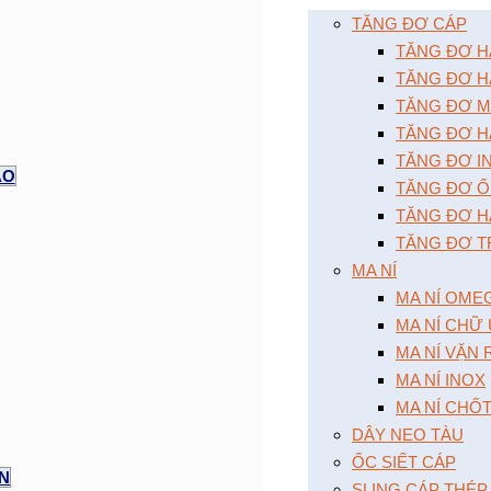
TĂNG ĐƠ CÁP
TĂNG ĐƠ HAI
TĂNG ĐƠ HA
TĂNG ĐƠ MÔ
TĂNG ĐƠ HA
TĂNG ĐƠ I
AO
TĂNG ĐƠ Ô
TĂNG ĐƠ HA
TĂNG ĐƠ T
MA NÍ
MA NÍ OME
MA NÍ CHỮ
MA NÍ VẶN
MA NÍ INOX
MA NÍ CHỐ
DÂY NEO TÀU
ỐC SIẾT CÁP
ỆN
SLING CÁP THÉP