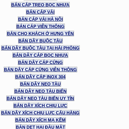
BÁN CÁP TREO BỌC NHỰA
BÁN CÁP VẢI
BÁN CÁP VẢI HÀ NỘI
BÁN CÁP VIỄN THÔNG
BÁN CHO KHÁCH Ở HƯNG YÊN
BÁN DÂY BUỘC TÀU
BÁN DÂY BUỘC TÀU TẠI HẢI PHÒNG
BÁN DÂY CÁP BỌC NHỰA
BÁN DÂY CÁP CỨNG
BÁN DÂY CÁP CỨNG VIỄN THÔNG
BÁN DÂY CÁP INOX 304
BÁN DÂY NEO TÀU
BÁN DÂY NEO TÀU BIỂN
BÁN DÂY NEO TÀU BIỂN UY TÍN
BÁN DÂY XÍCH CHỊU LỰC
BÁN DÂY XÍCH CHỊU LỰC CẨU HÀNG
BÁN DÂY XÍCH MẠ KẼM
BẢN DẸT HAI ĐẦU MẮT