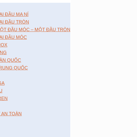
 ĐẦU MA NÍ
I ĐẦU TRÒN
̣T ĐẦU MÓC – MỘT ĐẦU TRÒN
I ĐẦU MÓC
NOX
́NG
̀N QUỐC
RUNG QUỐC
GA
 U
 REN
T AN TOÀN