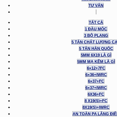
TƯ VẤN
TẤT CẢ
1 ĐẦU MÓC
3 BỘ PLANG
5 TẤN CHẤT LƯỢNG C
5 TẤN HÀN QUỐC
5MM 6X19 LÀ GÌ
5MM MẠ KẼM LÀ GÌ
6×12+7FC
6×36+IWRC
6×37+FC
6×37+IWRC
6X36+FC
8 X19(S)+FC
8X19(S)+IWRC
AN TOÀN PA LĂNG ĐI