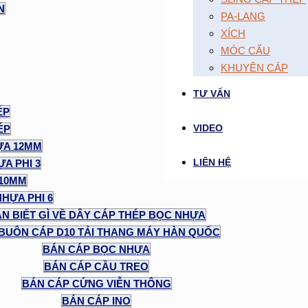
N
PA-LANG
XÍCH
MÓC CẨU
KHUYÊN CÁP
TƯ VẤN
ÉP
VIDEO
ÉP
ỰA 12MM
LIÊN HỆ
A PHI 3
 10MM
NHỰA PHI 6
N BIẾT GÌ VỀ DÂY CÁP THÉP BỌC NHỰA
BUÔN CÁP D10 TẢI THANG MÁY HÀN QUỐC
BÁN CÁP BỌC NHỰA
BÁN CÁP CẦU TREO
BÁN CÁP CỨNG VIỄN THÔNG
BÁN CÁP INO