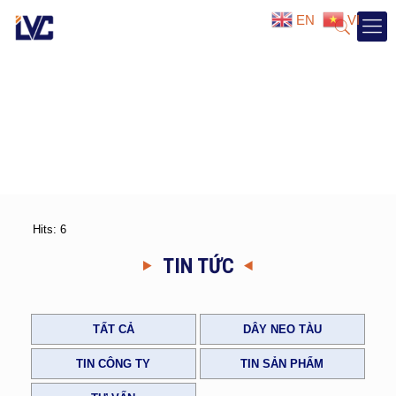
EN
VI
Hits: 6
TIN TỨC
TẤT CẢ
DÂY NEO TÀU
TIN CÔNG TY
TIN SẢN PHẨM