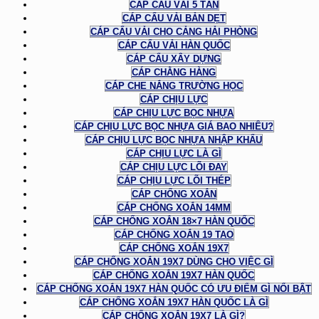
CÁP CẨU VẢI 5 TẤN
CÁP CẨU VẢI BẢN DẸT
CÁP CẨU VẢI CHO CẢNG HẢI PHÒNG
CÁP CẨU VẢI HÀN QUỐC
CÁP CẨU XÂY DỰNG
CÁP CHẰNG HÀNG
CÁP CHE NẮNG TRƯỜNG HỌC
CÁP CHỊU LỰC
CÁP CHỊU LỰC BỌC NHỰA
CÁP CHỊU LỰC BỌC NHỰA GIÁ BAO NHIÊU?
CÁP CHỊU LỰC BỌC NHỰA NHẬP KHẨU
CÁP CHỊU LỰC LÀ GÌ
CÁP CHỊU LỰC LÕI ĐAY
CÁP CHỊU LỰC LÕI THÉP
CÁP CHỐNG XOẮN
CÁP CHỐNG XOẮN 14MM
CÁP CHỐNG XOẮN 18×7 HÀN QUỐC
CÁP CHỐNG XOẮN 19 TAO
CÁP CHỐNG XOẮN 19X7
CÁP CHỐNG XOẮN 19X7 DÙNG CHO VIỆC GÌ
CÁP CHỐNG XOẮN 19X7 HÀN QUỐC
CÁP CHỐNG XOẮN 19X7 HÀN QUỐC CÓ ƯU ĐIỂM GÌ NỔI BẬT
CÁP CHỐNG XOẮN 19X7 HÀN QUỐC LÀ GÌ
CÁP CHỐNG XOẮN 19X7 LÀ GÌ?