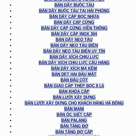
BÁN DÂY BUỘC TÀU
BÁN DÂY BUỘC TÀU TẠI HẢI PHÒNG
BÁN DÂY CÁP BỌC NHỰA
BÁN DÂY CÁP CỨNG
BÁN DÂY CÁP CỨNG VIỄN THÔNG
BÁN DÂY CÁP INOX 304
BÁN DÂY NEO TÀU
BÁN DÂY NEO TÀU BIỂN
BÁN DÂY NEO TÀU BIỂN UY TÍN
BÁN DÂY XÍCH CHỊU LỰC
BÁN DÂY XÍCH CHỊU LỰC CẨU HÀNG
BÁN DÂY XÍCH MẠ KẼM
BẢN DẸT HAI ĐẦU MẮT
BẢN ĐẦU CỘT
BÀN GIAO CÁP THÉP BỌC 8 L6
BÁN KHÓA CÁP
BÁN LƯỚI XÂY DỰNG
BÁN LƯỚI XÂY DỰNG CHO KHÁCH HÀNG HÀ ĐÔNG
BÁN MANI
BÁN ỐC SIẾT CÁP
BÁN PALANG
BÁN TĂNG ĐƠ
BÁN TĂNG ĐƠ CÁP