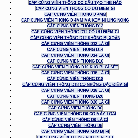
CÁP CỨNG VIỄN THÔNG CÓ CẤU TẠO THẾ NÀO
CÁP CỨNG VIỄN THÔNG CÓ ƯU ĐIỂM GÌ
CÁP CỨNG VIỄN THÔNG D 4MM
CÁP CỨNG VIỄN THÔNG D 4MM MẠ KẼM NHÚNG NÓNG
CÁP CỨNG VIỄN THÔNG D12
CÁP CỨNG VIỄN THÔNG D12 CÓ ƯU ĐIỂM GÌ
CÁP CỨNG VIỄN THÔNG D12 KHÔNG BỊ XOẮN
CÁP CỨNG VIỄN THÔNG D12 LÀ GÌ
CÁP CỨNG VIỄN THÔNG D14
CÁP CỨNG VIỄN THÔNG D14 LÀ GÌ
CÁP CỨNG VIỄN THÔNG D16
CÁP CỨNG VIỄN THÔNG D16 KHÓ BỊ GỈ SÉT
CÁP CỨNG VIỄN THÔNG D16 LÀ GÌ
CÁP CỨNG VIỄN THÔNG D18
CÁP CỨNG VIỄN THÔNG D18 CÓ NHỮNG ĐẶC ĐIỂM GÌ
CÁP CỨNG VIỄN THÔNG D18 LÀ GÌ
CÁP CỨNG VIỄN THÔNG D20
CÁP CỨNG VIỄN THÔNG D20 LÀ GÌ
CÁP CỨNG VIỄN THÔNG D6
CÁP CỨNG VIỄN THÔNG D6 CÓ MẤY LOẠI
CÁP CỨNG VIỄN THÔNG D6 LÀ GÌ
CÁP CỨNG VIỄN THÔNG D8
CÁP CỨNG VIỄN THÔNG KHÓ BỊ RỈ
CÁP CỨNG VIỄN THÔNG KHÓ BỊ RỈ SÉT