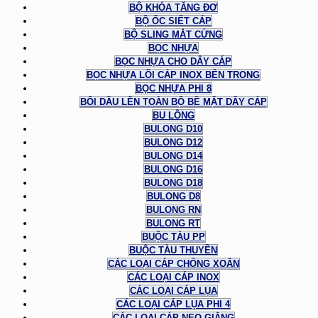
BỘ KHÓA TĂNG ĐƠ
BỘ ỐC SIẾT CÁP
BỘ SLING MẮT CỨNG
BỌC NHỰA
BỌC NHỰA CHO DÂY CÁP
BỌC NHỰA LÕI CÁP INOX BÊN TRONG
BỌC NHỰA PHI 8
BÔI DẦU LÊN TOÀN BỘ BỀ MẶT DÂY CÁP
BU LÔNG
BULONG D10
BULONG D12
BULONG D14
BULONG D16
BULONG D18
BULONG D8
BULONG RN
BULONG RT
BUỘC TÀU PP
BUỘC TÀU THUYỀN
CÁC LOẠI CÁP CHỐNG XOẮN
CÁC LOẠI CÁP INOX
CÁC LOẠI CÁP LỤA
CÁC LOẠI CÁP LỤA PHI 4
CÁC LOẠI CÁP NEO GIẰNG