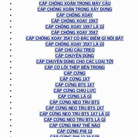
CÁP CHỐNG XOẮN TRONG MÁY CẨU
CÁP CHỐNG XOẮN TRONG XÂY DỰNG
CÁP CHỐNG XOAY
CÁP CHỐNG XOAY 19X7
CÁP CHỐNG XOAY 19X7 LÀ GÌ
CÁP CHỐNG XOAY 35X7
CÁP CHỐNG XOAY 35X7 CÓ ĐẶC ĐIỂM GÌ NỔI BẬT
CÁP CHỐNG XOAY 35X7 LÀ GÌ
CÁP CHỦ CẦU TREO
CÁP CHUYÊN DÙNG
CÁP CHUYÊN DÙNG CHO CÁC LOẠI TỜI
CÁP CÓ LÕI THÉP BÊN TRONG
CÁP CỨNG
CÁP CỨNG 1X7
CÁP CỨNG BTS 1X7
CÁP CỨNG CHỊU LỰC
CÁP CỨNG LÀ GÌ
CÁP CỨNG NEO TRỤ BTS
CÁP CỨNG NEO TRỤ BTS 1X7
CÁP CỨNG NEO TRỤ BTS 1X7 LÀ GÌ
CÁP CỨNG NEO TRỤ BTS LÀ GÌ
CÁP CỨNG NHƯ THẾ NÀO
CÁP CỨNG PHI 12