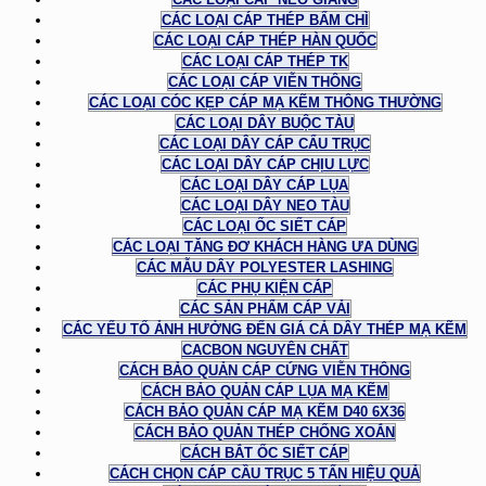
CÁC LOẠI CÁP THÉP BẤM CHÌ
CÁC LOẠI CÁP THÉP HÀN QUỐC
CÁC LOẠI CÁP THÉP TK
CÁC LOẠI CÁP VIỄN THÔNG
CÁC LOẠI CÓC KẸP CÁP MẠ KẼM THÔNG THƯỜNG
CÁC LOẠI DÂY BUỘC TÀU
CÁC LOẠI DÂY CÁP CẨU TRỤC
CÁC LOẠI DÂY CÁP CHỊU LỰC
CÁC LOẠI DÂY CÁP LỤA
CÁC LOẠI DÂY NEO TÀU
CÁC LOẠI ỐC SIẾT CÁP
CÁC LOẠI TĂNG ĐƠ KHÁCH HÀNG ƯA DÙNG
CÁC MẪU DÂY POLYESTER LASHING
CÁC PHỤ KIỆN CÁP
CÁC SẢN PHẨM CÁP VẢI
CÁC YẾU TỐ ẢNH HƯỞNG ĐẾN GIÁ CẢ DÂY THÉP MẠ KẼM
CACBON NGUYÊN CHẤT
CÁCH BẢO QUẢN CÁP CỨNG VIỄN THÔNG
CÁCH BẢO QUẢN CÁP LỤA MẠ KẼM
CÁCH BẢO QUẢN CÁP MẠ KẼM D40 6X36
CÁCH BẢO QUẢN THÉP CHỐNG XOẮN
CÁCH BẮT ỐC SIẾT CÁP
CÁCH CHỌN CÁP CẦU TRỤC 5 TẤN HIỆU QUẢ