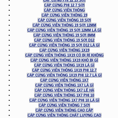
CÁP CỨNG PHI 12 19 SỢI
CÁP CỨNG PHI 12 7 SỢI
CÁP CỨNG VIỄN THÔNG
CÁP CỨNG VIỄN THÔNG 19
CÁP CỨNG VIỄN THÔNG 19 SỢI
CÁP CỨNG VIỄN THÔNG 19 SỢI 12MM
CÁP CỨNG VIỄN THÔNG 19 SỢI 12MM LÀ GÌ
CÁP CỨNG VIỄN THÔNG 19 SỢI 8MM
CÁP CỨNG VIỄN THÔNG 19 SỢI D12
CÁP CỨNG VIỄN THÔNG 19 SỢI D12 LÀ GÌ
CÁP CỨNG VIỄN THÔNG 1X19
CÁP CỨNG VIỄN THÔNG 1X19 CÓ BỊ RỈ KHÔNG
CÁP CỨNG VIỄN THÔNG 1X19 KHÓ BỊ GỈ
CÁP CỨNG VIỄN THÔNG 1X19 LÀ GÌ
CÁP CỨNG VIỄN THÔNG 1X19 PHI 12.7
CÁP CỨNG VIỄN THÔNG 1X19 PHI 12.7 LÀ GÌ
CÁP CỨNG VIỄN THÔNG 1X7
CÁP CỨNG VIỄN THÔNG 1X7 LÀ GÌ
CÁP CỨNG VIỄN THÔNG 1X7 LÊ HÀ
CÁP CỨNG VIỄN THÔNG 1X7 PHI 10
CÁP CỨNG VIỄN THÔNG 1X7 PHI 10 LÀ GÌ
CÁP CỨNG VIỄN THÔNG 7 SỢI
CÁP CỨNG VIỄN THÔNG CAO CẤP
CÁP CỨNG VIỄN THÔNG CHẤT LƯỢNG CAO