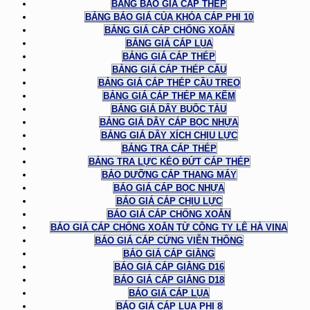
BẢNG BÁO GIÁ CÁP THÉP
BẢNG BÁO GIÁ CỦA KHÓA CÁP PHI 10
BẢNG GIÁ CÁP CHỐNG XOẮN
BẢNG GIÁ CÁP LỤA
BẢNG GIÁ CÁP THÉP
BẢNG GIÁ CÁP THÉP CẨU
BẢNG GIÁ CÁP THÉP CẦU TREO
BẢNG GIÁ CÁP THÉP MẠ KẼM
BẢNG GIÁ DÂY BUỘC TÀU
BẢNG GIÁ DÂY CÁP BỌC NHỰA
BẢNG GIÁ DÂY XÍCH CHỊU LỰC
BẢNG TRA CÁP THÉP
BẢNG TRA LỰC KÉO ĐỨT CÁP THÉP
BẢO DƯỠNG CÁP THANG MÁY
BÁO GIÁ CÁP BỌC NHỰA
BÁO GIÁ CÁP CHỊU LỰC
BÁO GIÁ CÁP CHỐNG XOẮN
BÁO GIÁ CÁP CHỐNG XOẮN TỪ CÔNG TY LÊ HÀ VINA
BÁO GIÁ CÁP CỨNG VIỄN THÔNG
BÁO GIÁ CÁP GIẰNG
BÁO GIÁ CÁP GIẰNG D16
BÁO GIÁ CÁP GIẰNG D18
BÁO GIÁ CÁP LỤA
BÁO GIÁ CÁP LỤA PHI 8