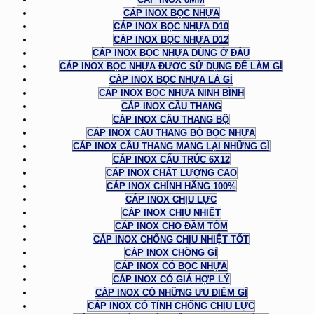
CÁP INOX BỌC NHỰA
CÁP INOX BỌC NHỰA D10
CÁP INOX BỌC NHỰA D12
CÁP INOX BỌC NHỰA DÙNG Ở ĐÂU
CÁP INOX BỌC NHỰA ĐƯỢC SỬ DỤNG ĐỂ LÀM GÌ
CÁP INOX BỌC NHỰA LÀ GÌ
CÁP INOX BỌC NHỰA NINH BÌNH
CÁP INOX CẦU THANG
CÁP INOX CẦU THANG BỘ
CÁP INOX CẦU THANG BỘ BỌC NHỰA
CÁP INOX CẦU THANG MANG LẠI NHỮNG GÌ
CÁP INOX CẤU TRÚC 6X12
CÁP INOX CHẤT LƯỢNG CAO
CÁP INOX CHÍNH HÃNG 100%
CÁP INOX CHỊU LỰC
CÁP INOX CHỊU NHIỆT
CÁP INOX CHO ĐẦM TÔM
CÁP INOX CHỐNG CHỊU NHIỆT TỐT
CÁP INOX CHỐNG GỈ
CÁP INOX CÓ BỌC NHỰA
CÁP INOX CÓ GIÁ HỢP LÝ
CÁP INOX CÓ NHỮNG ƯU ĐIỂM GÌ
CÁP INOX CÓ TÍNH CHỐNG CHỊU LỰC