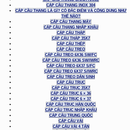
CÁP CẦU THANG INOX 304
CÁP CẦU THANG LÀ GÌ? CÓ ĐẶC ĐIỂM VÀ CÔNG DỤNG NHƯ
THẾ NÀO?
CÁP CẨU THANG MÁY
CÁP CẦU THANG NHẬP KHẨU
CÁP CẨU THÁP
CÁP CẨU THÁP 35X7
CÁP CẨU THÉP
CÁP CẦU TREO
CÁP CẦU TREO 6X36 SW/FC
CÁP CẦU TREO 6X36 SW/IWRC
CÁP CẦU TREO 6X37 S/FC
CÁP CẦU TREO 6X37 S/IWRC
CÁP CẦU TREO DÂN SINH
CÁP CẨU TRỤC
CÁP CẨU TRỤC 35X7
CÁP CẨU TRỤC 6 × 36
CÁP CẨU TRỤC 6 × 37
CÁP CẨU TRỤC HÀN QUỐC
CÁP CẨU TRỤC NHẬP KHẨU
CÁP CẨU TRUNG QUỐC
CÁP CẨU VẢI
CÁP CẨU VẢI 4 TẤN