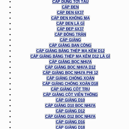
CÁP DÙNG TỜI TÀU
CÁP ĐEN
CÁP ĐEN 6X37
CÁP ĐEN KHÔNG MẠ
CÁP ĐEN LÀ GÌ
CÁP ĐEP 6X37
CÁP ĐỒNG TRẦN
CÁP GIẰNG
CÁP GIẰNG BAN CÔNG
CÁP GIẰNG BẰNG THÉP MẠ KẼM D12
CÁP GIẰNG BẰNG THÉP MẠ KẼM D12 LÀ GÌ
CÁP GIẰNG BỌC NHỰA
CÁP GIẰNG BỌC NHỰA D12
CÁP GIẰNG BỌC NHỰA PHI 12
CÁP GIẰNG CHỐNG XOẮN
CÁP GIẰNG CHỐNG XOẮN D18
CÁP GIẰNG CỘT TRỤ
CÁP GIẰNG CỘT VIỄN THÔNG
CÁP GIẰNG D10
CÁP GIẰNG D10 BỌC NHỰA
CÁP GIẰNG D12
CÁP GIẰNG D12 BỌC NHỰA
CÁP GIẰNG D16
CÁP GIẰNG D18