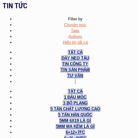
TIN TỨC
Filter by
Chuyên mục
Tags
Authors
Hiển thị tất cả
TẤT CẢ
DÂY NEO TÀU
TIN CÔNG TY
TIN SẢN PHẨM
TƯ VẤN
TẤT CẢ
1 ĐẦU MÓC
3 BỘ PLANG
5 TẤN CHẤT LƯỢNG CAO
5 TẤN HÀN QUỐC
5MM 6X19 LÀ GÌ
5MM MẠ KẼM LÀ GÌ
6×12+7FC