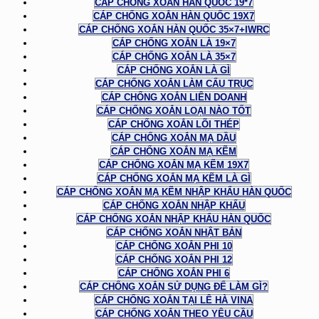
CÁP CHỐNG XOẮN HÀN QUỐC 19*7
CÁP CHỐNG XOẮN HÀN QUỐC 19X7
CÁP CHỐNG XOẮN HÀN QUỐC 35×7+IWRC
CÁP CHỐNG XOẮN LÀ 19×7
CÁP CHỐNG XOẮN LÀ 35×7
CÁP CHỐNG XOẮN LÀ GÌ
CÁP CHỐNG XOẮN LÀM CẨU TRỤC
CÁP CHỐNG XOẮN LIÊN DOANH
CÁP CHỐNG XOẮN LOẠI NÀO TỐT
CÁP CHỐNG XOẮN LÕI THÉP
CÁP CHỐNG XOẮN MẠ DẦU
CÁP CHỐNG XOẮN MẠ KẼM
CÁP CHỐNG XOẮN MẠ KẼM 19X7
CÁP CHỐNG XOẮN MẠ KẼM LÀ GÌ
CÁP CHỐNG XOẮN MẠ KẼM NHẬP KHẨU HÀN QUỐC
CÁP CHỐNG XOẮN NHẬP KHẨU
CÁP CHỐNG XOẮN NHẬP KHẨU HÀN QUỐC
CÁP CHỐNG XOẮN NHẬT BẢN
CÁP CHỐNG XOẮN PHI 10
CÁP CHỐNG XOẮN PHI 12
CÁP CHỐNG XOẮN PHI 6
CÁP CHỐNG XOẮN SỬ DỤNG ĐỂ LÀM GÌ?
CÁP CHỐNG XOẮN TẠI LÊ HÀ VINA
CÁP CHỐNG XOẮN THEO YÊU CẦU