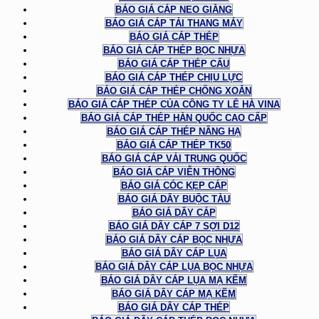
BÁO GIÁ CÁP NEO GIẰNG
BÁO GIÁ CÁP TẢI THANG MÁY
BÁO GIÁ CÁP THÉP
BÁO GIÁ CÁP THÉP BỌC NHỰA
BÁO GIÁ CÁP THÉP CẨU
BÁO GIÁ CÁP THÉP CHỊU LỰC
BÁO GIÁ CÁP THÉP CHỐNG XOẮN
BÁO GIÁ CÁP THÉP CỦA CÔNG TY LÊ HÀ VINA
BÁO GIÁ CÁP THÉP HÀN QUỐC CAO CẤP
BÁO GIÁ CÁP THÉP NÂNG HẠ
BÁO GIÁ CÁP THÉP TK50
BÁO GIÁ CÁP VẢI TRUNG QUỐC
BÁO GIÁ CÁP VIỄN THÔNG
BÁO GIÁ CÓC KẸP CÁP
BÁO GIÁ DÂY BUỘC TÀU
BÁO GIÁ DÂY CÁP
BÁO GIÁ DÂY CÁP 7 SỢI D12
BÁO GIÁ DÂY CÁP BỌC NHỰA
BÁO GIÁ DÂY CÁP LỤA
BÁO GIÁ DÂY CÁP LỤA BỌC NHỰA
BÁO GIÁ DÂY CÁP LỤA MẠ KẼM
BÁO GIÁ DÂY CÁP MẠ KẼM
BÁO GIÁ DÂY CÁP THÉP