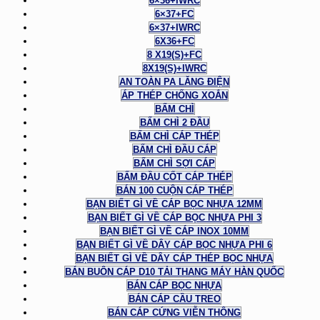
6×36+IWRC
6×37+FC
6×37+IWRC
6X36+FC
8 X19(S)+FC
8X19(S)+IWRC
AN TOÀN PA LĂNG ĐIỆN
ÁP THÉP CHỐNG XOẮN
BẤM CHÌ
BẤM CHÌ 2 ĐẦU
BẤM CHÌ CÁP THÉP
BẤM CHÌ ĐẦU CÁP
BẤM CHÌ SỢI CÁP
BẤM ĐẦU CỐT CÁP THÉP
BÁN 100 CUỘN CÁP THÉP
BẠN BIẾT GÌ VỀ CÁP BỌC NHỰA 12MM
BẠN BIẾT GÌ VỀ CÁP BỌC NHỰA PHI 3
BẠN BIẾT GÌ VỀ CÁP INOX 10MM
BẠN BIẾT GÌ VỀ DÂY CÁP BỌC NHỰA PHI 6
BẠN BIẾT GÌ VỀ DÂY CÁP THÉP BỌC NHỰA
BÁN BUÔN CÁP D10 TẢI THANG MÁY HÀN QUỐC
BÁN CÁP BỌC NHỰA
BÁN CÁP CẦU TREO
BÁN CÁP CỨNG VIỄN THÔNG