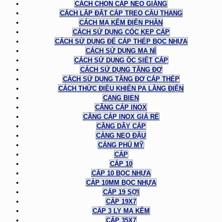
CÁCH CHỌN CÁP NEO GIẰNG
CÁCH LẮP ĐẶT CÁP TREO CẦU THANG
CÁCH MẠ KẼM ĐIỆN PHÂN
CÁCH SỬ DỤNG CÓC KẸP CÁP
CÁCH SỬ DỤNG ĐỂ CÁP THÉP BỌC NHỰA
CÁCH SỬ DỤNG MA NÍ
CÁCH SỬ DỤNG ỐC SIẾT CÁP
CÁCH SỬ DỤNG TĂNG ĐƠ
CÁCH SỬ DỤNG TĂNG ĐƠ CÁP THÉP
CÁCH THỨC ĐIỀU KHIỂN PA LĂNG ĐIỆN
CANG BIEN
CĂNG CÁP INOX
CĂNG CÁP INOX GIÁ RẺ
CĂNG DÂY CÁP
CẢNG NEO ĐẬU
CẢNG PHÚ MỸ
CÁP
CÁP 10
CÁP 10 BỌC NHỰA
CÁP 10MM BỌC NHỰA
CÁP 19 SỢI
CÁP 19X7
CÁP 3 LY MẠ KẼM
CÁP 35X7