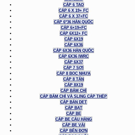
CÁP 6 TAO
CÁP 6 X 19+ FC
CÁP 6 X 37+FC
CÁP 6*36 HÀN QUỐC
CÁP 6×19+FC
CÁP 6X12+ FC
CÁP 6X19
CÁP 6X36
CÁP 6X36 HÀN QUỐC
CÁP 6X36 IWRC
CÁP 6X37
CÁP 7 SỢI
CÁP 8 BỌC NHỰA
CÁP 8 TẤN
CÁP 8X19
CÁP BẤM CHÌ
CÁP BẤM CHÌ VÀ SLING CÁP THÉP
CÁP BẢN DẸT
CÁP BẠT
CÁP BẸ
CÁP BẸ CẨU HÀNG
CÁP BẸ VẢI
CÁP BỆN ĐƠN