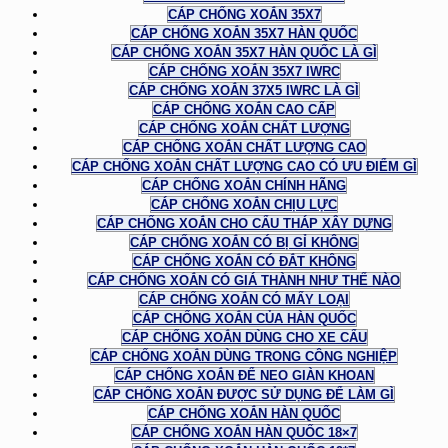
CÁP CHỐNG XOẮN 35X7
CÁP CHỐNG XOẮN 35X7 HÀN QUỐC
CÁP CHỐNG XOẮN 35X7 HÀN QUỐC LÀ GÌ
CÁP CHỐNG XOẮN 35X7 IWRC
CÁP CHỐNG XOẮN 37X5 IWRC LÀ GÌ
CÁP CHỐNG XOẮN CAO CẤP
CÁP CHỐNG XOẮN CHẤT LƯỢNG
CÁP CHỐNG XOẮN CHẤT LƯỢNG CAO
CÁP CHỐNG XOẮN CHẤT LƯỢNG CAO CÓ ƯU ĐIỂM GÌ
CÁP CHỐNG XOẮN CHÍNH HÃNG
CÁP CHỐNG XOẮN CHỊU LỰC
CÁP CHỐNG XOẮN CHO CẨU THÁP XÂY DỰNG
CÁP CHỐNG XOẮN CÓ BỊ GỈ KHÔNG
CÁP CHỐNG XOẮN CÓ ĐẮT KHÔNG
CÁP CHỐNG XOẮN CÓ GIÁ THÀNH NHƯ THẾ NÀO
CÁP CHỐNG XOẮN CÓ MẤY LOẠI
CÁP CHỐNG XOẮN CỦA HÀN QUỐC
CÁP CHỐNG XOẮN DÙNG CHO XE CẨU
CÁP CHỐNG XOẮN DÙNG TRONG CÔNG NGHIỆP
CÁP CHỐNG XOẮN ĐỂ NEO GIÀN KHOAN
CÁP CHỐNG XOẮN ĐƯỢC SỬ DỤNG ĐỂ LÀM GÌ
CÁP CHỐNG XOẮN HÀN QUỐC
CÁP CHỐNG XOẮN HÀN QUỐC 18×7