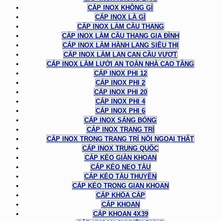
CÁP INOX KHÔNG GỈ
CÁP INOX LÀ GÌ
CÁP INOX LÀM CẦU THANG
CÁP INOX LÀM CẦU THANG GIA ĐÌNH
CÁP INOX LÀM HÀNH LANG SIÊU THỊ
CÁP INOX LÀM LAN CAN CẦU VƯỢT
CÁP INOX LÀM LƯỚI AN TOÀN NHÀ CAO TẦNG
CÁP INOX PHI 12
CÁP INOX PHI 2
CÁP INOX PHI 20
CÁP INOX PHI 4
CÁP INOX PHI 6
CÁP INOX SÁNG BÓNG
CÁP INOX TRANG TRÍ
CÁP INOX TRONG TRANG TRÍ NỘI NGOẠI THẤT
CÁP INOX TRUNG QUỐC
CÁP KÉO GIÀN KHOAN
CÁP KÉO NEO TÀU
CÁP KÉO TÀU THUYỀN
CÁP KÉO TRONG GIAN KHOAN
CÁP KHÓA CÁP
CÁP KHOAN
CÁP KHOAN 4X39