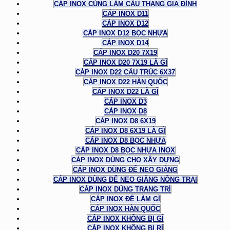
CÁP INOX CÙNG LÀM CẦU THANG GIA ĐÌNH
CÁP INOX D11
CÁP INOX D12
CÁP INOX D12 BỌC NHỰA
CÁP INOX D14
CÁP INOX D20 7X19
CÁP INOX D20 7X19 LÀ GÌ
CÁP INOX D22 CẤU TRÚC 6X37
CÁP INOX D22 HÀN QUỐC
CÁP INOX D22 LÀ GÌ
CÁP INOX D3
CÁP INOX D8
CÁP INOX D8 6X19
CÁP INOX D8 6X19 LÀ GÌ
CÁP INOX D8 BỌC NHỰA
CÁP INOX D8 BỌC NHỰA INOX
CÁP INOX DÙNG CHO XÂY DỰNG
CÁP INOX DÙNG ĐỂ NEO GIẰNG
CÁP INOX DÙNG ĐỂ NEO GIẰNG NÔNG TRẠI
CÁP INOX DÙNG TRANG TRÍ
CÁP INOX ĐỂ LÀM GÌ
CÁP INOX HÀN QUỐC
CÁP INOX KHÔNG BỊ GỈ
CÁP INOX KHÔNG BỊ RỈ