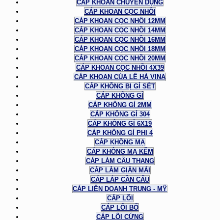
CÁP KHOAN CHUYÊN DỤNG
CÁP KHOAN CỌC NHỒI
CÁP KHOAN CỌC NHỒI 12MM
CÁP KHOAN CỌC NHỒI 14MM
CÁP KHOAN CỌC NHỒI 16MM
CÁP KHOAN CỌC NHỒI 18MM
CÁP KHOAN CỌC NHỒI 20MM
CÁP KHOAN CỌC NHỒI 4X39
CÁP KHOAN CỦA LÊ HÀ VINA
CÁP KHÔNG BỊ GỈ SÉT
CÁP KHÔNG GỈ
CÁP KHÔNG GỈ 2MM
CÁP KHÔNG GỈ 304
CÁP KHÔNG GỈ 6X19
CÁP KHÔNG GỈ PHI 4
CÁP KHÔNG MẠ
CÁP KHÔNG MẠ KẼM
CÁP LÀM CẦU THANG
CÁP LÀM GIÀN MÁI
CÁP LẮP CẦN CẨU
CÁP LIÊN DOANH TRUNG - MỸ
CÁP LÕI
CÁP LÕI BỐ
CÁP LÕI CỨNG