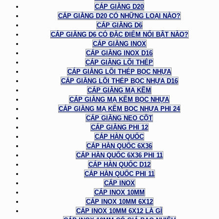
CÁP GIẰNG D20
CÁP GIẰNG D20 CÓ NHỮNG LOẠI NÀO?
CÁP GIẰNG D6
CÁP GIẰNG D6 CÓ ĐẶC ĐIỂM NỔI BẬT NÀO?
CÁP GIẰNG INOX
CÁP GIẰNG INOX D16
CÁP GIẰNG LÕI THÉP
CÁP GIẰNG LÕI THÉP BỌC NHỰA
CÁP GIẰNG LÕI THÉP BỌC NHỰA D16
CÁP GIẰNG MẠ KẼM
CÁP GIẰNG MẠ KẼM BỌC NHỰA
CÁP GIẰNG MẠ KẼM BỌC NHỰA PHI 24
CÁP GIẰNG NEO CỘT
CÁP GIẰNG PHI 12
CÁP HÀN QUỐC
CÁP HÀN QUỐC 6X36
CÁP HÀN QUỐC 6X36 PHI 11
CÁP HÀN QUỐC D12
CÁP HÀN QUỐC PHI 11
CÁP INOX
CÁP INOX 10MM
CÁP INOX 10MM 6X12
CÁP INOX 10MM 6X12 LÀ GÌ