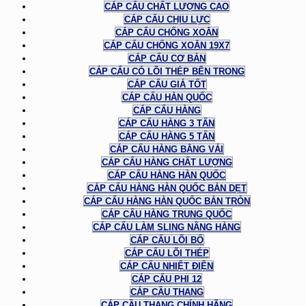
CÁP CẨU CHẤT LƯỢNG CAO
CÁP CẨU CHỊU LỰC
CÁP CẨU CHỐNG XOẮN
CÁP CẨU CHỐNG XOẮN 19X7
CÁP CẨU CƠ BẢN
CÁP CẨU CÓ LÕI THÉP BÊN TRONG
CÁP CẨU GIÁ TỐT
CÁP CẨU HÀN QUỐC
CÁP CẨU HÀNG
CÁP CẨU HÀNG 3 TẤN
CÁP CẨU HÀNG 5 TẤN
CÁP CẨU HÀNG BẰNG VẢI
CÁP CẨU HÀNG CHẤT LƯỢNG
CÁP CẨU HÀNG HÀN QUỐC
CÁP CẨU HÀNG HÀN QUỐC BẢN DẸT
CÁP CẨU HÀNG HÀN QUỐC BẢN TRÒN
CÁP CẨU HÀNG TRUNG QUỐC
CÁP CẨU LÀM SLING NÂNG HÀNG
CÁP CẨU LÕI BỐ
CÁP CẨU LÕI THÉP
CÁP CẨU NHIỆT ĐIỆN
CÁP CẨU PHI 12
CÁP CẦU THANG
CÁP CẦU THANG CHÍNH HÃNG