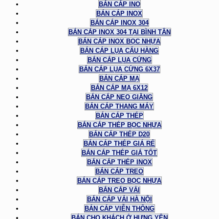
BÁN CÁP INO
BÁN CÁP INOX
BÁN CÁP INOX 304
BÁN CÁP INOX 304 TẠI BÌNH TÂN
BÁN CÁP INOX BỌC NHỰA
BÁN CÁP LỤA CẨU HÀNG
BÁN CÁP LỤA CỨNG
BÁN CÁP LỤA CỨNG 6X37
BÁN CÁP MẠ
BÁN CÁP MẠ 6X12
BÁN CÁP NEO GIẰNG
BÁN CÁP THANG MÁY
BÁN CÁP THÉP
BÁN CÁP THÉP BỌC NHỰA
BÁN CÁP THÉP D20
BÁN CÁP THÉP GIÁ RẺ
BÁN CÁP THÉP GIÁ TỐT
BÁN CÁP THÉP INOX
BÁN CÁP TREO
BÁN CÁP TREO BỌC NHỰA
BÁN CÁP VẢI
BÁN CÁP VẢI HÀ NỘI
BÁN CÁP VIỄN THÔNG
BÁN CHO KHÁCH Ở HƯNG YÊN