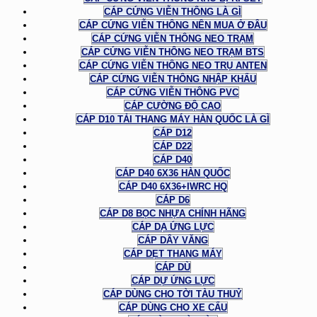
CÁP CỨNG VIỄN THÔNG LÀ GÌ
CÁP CỨNG VIỄN THÔNG NÊN MUA Ở ĐÂU
CÁP CỨNG VIỄN THÔNG NEO TRẠM
CÁP CỨNG VIỄN THÔNG NEO TRẠM BTS
CÁP CỨNG VIỄN THÔNG NEO TRỤ ANTEN
CÁP CỨNG VIỄN THÔNG NHẬP KHẨU
CÁP CỨNG VIỄN THÔNG PVC
CÁP CƯỜNG ĐỘ CAO
CÁP D10 TẢI THANG MÁY HÀN QUỐC LÀ GÌ
CÁP D12
CÁP D22
CÁP D40
CÁP D40 6X36 HÀN QUỐC
CÁP D40 6X36+IWRC HQ
CÁP D6
CÁP D8 BỌC NHỰA CHÍNH HÃNG
CÁP DẠ ỨNG LỰC
CÁP DÂY VĂNG
CÁP DẸT THANG MÁY
CÁP DÙ
CÁP DỰ ỨNG LỰC
CÁP DÙNG CHO TỜI TÀU THUỶ
CÁP DÙNG CHO XE CẨU