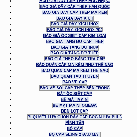
BÁO GIÁ DÂY CÁP THÉP BỌC NHỰA
BÁO GIÁ DÂY CÁP THÉP HÀN QUỐC
BÁO GIÁ DÂY CÁP THÉP MẠ KẼM
BÁO GIÁ DÂY XÍCH
BÁO GIÁ DÂY XÍCH INOX
BÁO GIÁ DÂY XÍCH INOX 304
BÁO GIÁ ỐC SIẾT CÁP KIM LOẠI
BÁO GIÁ TĂNG ĐƠ CÁP THÉP
BÁO GIÁ TĂNG ĐƠ INOX
BÁO GIÁ TĂNG ĐƠ THÉP
BÁO GIÁ THEO BẢNG TRA CÁP
BẢO QUẢN CÁP MẠ KẼM NHƯ THẾ NÀO
BẢO QUẢN CÁP MẠ KẼM THẾ NÀO
BẢO QUẢN TÀU THUYỀN
BẢO VỆ CÁP
BẢO VỆ SỢI CÁP THÉP BÊN TRONG
BẮT ỐC SIẾT CÁP
BỀ MẶT MA NÍ
BỀ MẶT MA NÍ OMEGA
BẸN LÓT CÁP
BÍ QUYẾT LỰA CHỌN DÂY CÁP BỌC NHỰA PHI 6
BÌNH TÂN
BÓ CÁP
BỘ CÁP SLING 2 ĐẦU MẮT