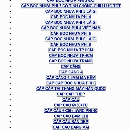
CÁP BỌC NHỰA PHI 3 6X7
CÁP BỌC NHỰA PHI 3 CÓ TÍNH CHỐNG CHỊU LỰC TỐT
CÁP BỌC NHỰA PHI 3 LÀ GÌ
CÁP BỌC NHỰA PHI 4
CÁP BỌC NHỰA PHI 4 LÀ GÌ
CÁP BỌC NHỰA PHI 4 VIỆT NAM
CÁP BỌC NHỰA PHI 6
CÁP BỌC NHỰA PHI 6 LÀ GÌ
CÁP BỌC NHỰA PHI 8
CÁP BỌC NHỰA TP.HCM
CÁP BỌC NHỰA TPHCM
CÁP BỌC NHỰA TRẮNG
CÁP CĂNG
CÁP CĂNG 4
CÁP CĂNG 4.5MM MẠ KẼM
CÁP CÁP BỌC NHỰA PHI 6
CẤP CÁP TẢI THANG MÁY HÀN QUỐC
CẤP CÁP THÉP
CÁP CẨU
CÁP CẨU 6×36+FC
CÁP CẨU 6X36+ IWRC PHI 40
CÁP CẨU BẤM CHÌ
CÁP CẨU BẢN DẸP
CÁP CẨU BẰNG VẢI