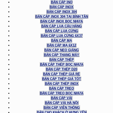
BÁN CÁP INO
BÁN CÁP INOX
BÁN CÁP INOX 304
BÁN CÁP INOX 304 TẠI BÌNH TÂN
BÁN CÁP INOX BỌC NHỰA
BÁN CÁP LỤA CẨU HÀNG
BÁN CÁP LỤA CỨNG
BÁN CÁP LỤA CỨNG 6X37
BÁN CÁP MẠ
BÁN CÁP MẠ 6X12
BÁN CÁP NEO GIẰNG
BÁN CÁP THANG MÁY
BÁN CÁP THÉP
BÁN CÁP THÉP BỌC NHỰA
BÁN CÁP THÉP D20
BÁN CÁP THÉP GIÁ RẺ
BÁN CÁP THÉP GIÁ TỐT
BÁN CÁP THÉP INOX
BÁN CÁP TREO
BÁN CÁP TREO BỌC NHỰA
BÁN CÁP VẢI
BÁN CÁP VẢI HÀ NỘI
BÁN CÁP VIỄN THÔNG
BÁN CHO KHÁCH Ở HƯNG YÊN