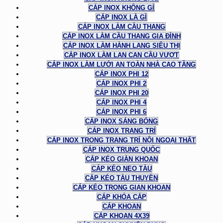
CÁP INOX KHÔNG GỈ
CÁP INOX LÀ GÌ
CÁP INOX LÀM CẦU THANG
CÁP INOX LÀM CẦU THANG GIA ĐÌNH
CÁP INOX LÀM HÀNH LANG SIÊU THỊ
CÁP INOX LÀM LAN CAN CẦU VƯỢT
CÁP INOX LÀM LƯỚI AN TOÀN NHÀ CAO TẦNG
CÁP INOX PHI 12
CÁP INOX PHI 2
CÁP INOX PHI 20
CÁP INOX PHI 4
CÁP INOX PHI 6
CÁP INOX SÁNG BÓNG
CÁP INOX TRANG TRÍ
CÁP INOX TRONG TRANG TRÍ NỘI NGOẠI THẤT
CÁP INOX TRUNG QUỐC
CÁP KÉO GIÀN KHOAN
CÁP KÉO NEO TÀU
CÁP KÉO TÀU THUYỀN
CÁP KÉO TRONG GIAN KHOAN
CÁP KHÓA CÁP
CÁP KHOAN
CÁP KHOAN 4X39