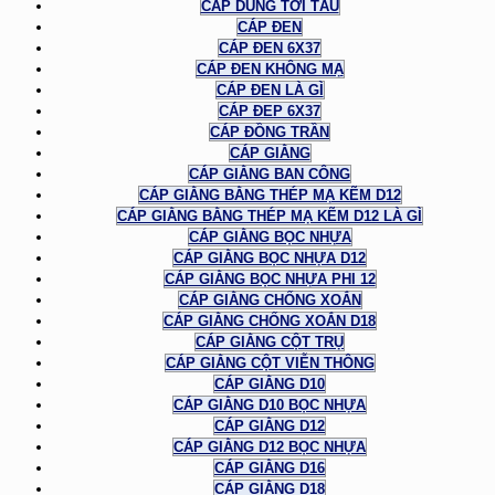
CÁP DÙNG TỜI TÀU
CÁP ĐEN
CÁP ĐEN 6X37
CÁP ĐEN KHÔNG MẠ
CÁP ĐEN LÀ GÌ
CÁP ĐEP 6X37
CÁP ĐỒNG TRẦN
CÁP GIẰNG
CÁP GIẰNG BAN CÔNG
CÁP GIẰNG BẰNG THÉP MẠ KẼM D12
CÁP GIẰNG BẰNG THÉP MẠ KẼM D12 LÀ GÌ
CÁP GIẰNG BỌC NHỰA
CÁP GIẰNG BỌC NHỰA D12
CÁP GIẰNG BỌC NHỰA PHI 12
CÁP GIẰNG CHỐNG XOẮN
CÁP GIẰNG CHỐNG XOẮN D18
CÁP GIẰNG CỘT TRỤ
CÁP GIẰNG CỘT VIỄN THÔNG
CÁP GIẰNG D10
CÁP GIẰNG D10 BỌC NHỰA
CÁP GIẰNG D12
CÁP GIẰNG D12 BỌC NHỰA
CÁP GIẰNG D16
CÁP GIẰNG D18