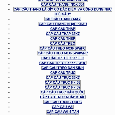
CÁP CẦU THANG INOX 304
CÁP CẦU THANG LÀ GÌ? CÓ ĐẶC ĐIỂM VÀ CÔNG DỤNG NHƯ
THẾ NÀO?
CÁP CẨU THANG MÁY
CÁP CẦU THANG NHẬP KHẨU
CÁP CẨU THÁP
CÁP CẨU THÁP 35X7
CÁP CẨU THÉP
CÁP CẦU TREO
CÁP CẦU TREO 6X36 SW/FC
CÁP CẦU TREO 6X36 SW/IWRC
CÁP CẦU TREO 6X37 S/FC
CÁP CẦU TREO 6X37 S/IWRC
CÁP CẦU TREO DÂN SINH
CÁP CẨU TRỤC
CÁP CẨU TRỤC 35X7
CÁP CẨU TRỤC 6 × 36
CÁP CẨU TRỤC 6 × 37
CÁP CẨU TRỤC HÀN QUỐC
CÁP CẨU TRỤC NHẬP KHẨU
CÁP CẨU TRUNG QUỐC
CÁP CẨU VẢI
CÁP CẨU VẢI 4 TẤN