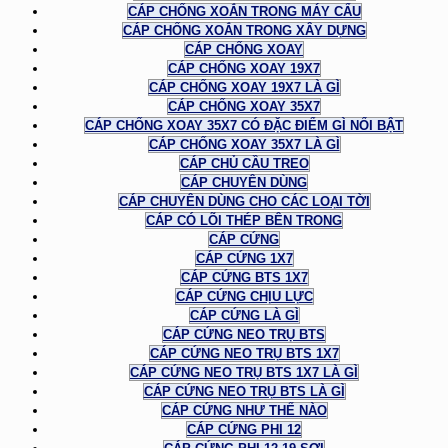
CÁP CHỐNG XOẮN TRONG MÁY CẨU
CÁP CHỐNG XOẮN TRONG XÂY DỰNG
CÁP CHỐNG XOAY
CÁP CHỐNG XOAY 19X7
CÁP CHỐNG XOAY 19X7 LÀ GÌ
CÁP CHỐNG XOAY 35X7
CÁP CHỐNG XOAY 35X7 CÓ ĐẶC ĐIỂM GÌ NỔI BẬT
CÁP CHỐNG XOAY 35X7 LÀ GÌ
CÁP CHỦ CẦU TREO
CÁP CHUYÊN DÙNG
CÁP CHUYÊN DÙNG CHO CÁC LOẠI TỜI
CÁP CÓ LÕI THÉP BÊN TRONG
CÁP CỨNG
CÁP CỨNG 1X7
CÁP CỨNG BTS 1X7
CÁP CỨNG CHỊU LỰC
CÁP CỨNG LÀ GÌ
CÁP CỨNG NEO TRỤ BTS
CÁP CỨNG NEO TRỤ BTS 1X7
CÁP CỨNG NEO TRỤ BTS 1X7 LÀ GÌ
CÁP CỨNG NEO TRỤ BTS LÀ GÌ
CÁP CỨNG NHƯ THẾ NÀO
CÁP CỨNG PHI 12