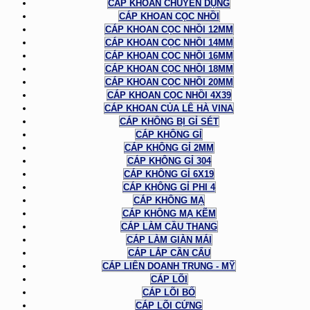
CÁP KHOAN CHUYÊN DỤNG
CÁP KHOAN CỌC NHỒI
CÁP KHOAN CỌC NHỒI 12MM
CÁP KHOAN CỌC NHỒI 14MM
CÁP KHOAN CỌC NHỒI 16MM
CÁP KHOAN CỌC NHỒI 18MM
CÁP KHOAN CỌC NHỒI 20MM
CÁP KHOAN CỌC NHỒI 4X39
CÁP KHOAN CỦA LÊ HÀ VINA
CÁP KHÔNG BỊ GỈ SÉT
CÁP KHÔNG GỈ
CÁP KHÔNG GỈ 2MM
CÁP KHÔNG GỈ 304
CÁP KHÔNG GỈ 6X19
CÁP KHÔNG GỈ PHI 4
CÁP KHÔNG MẠ
CÁP KHÔNG MẠ KẼM
CÁP LÀM CẦU THANG
CÁP LÀM GIÀN MÁI
CÁP LẮP CẦN CẨU
CÁP LIÊN DOANH TRUNG - MỸ
CÁP LÕI
CÁP LÕI BỐ
CÁP LÕI CỨNG