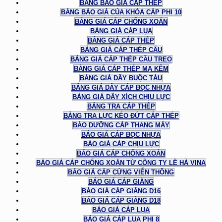
BẢNG BÁO GIÁ CÁP THÉP
BẢNG BÁO GIÁ CỦA KHÓA CÁP PHI 10
BẢNG GIÁ CÁP CHỐNG XOẮN
BẢNG GIÁ CÁP LỤA
BẢNG GIÁ CÁP THÉP
BẢNG GIÁ CÁP THÉP CẨU
BẢNG GIÁ CÁP THÉP CẦU TREO
BẢNG GIÁ CÁP THÉP MẠ KẼM
BẢNG GIÁ DÂY BUỘC TÀU
BẢNG GIÁ DÂY CÁP BỌC NHỰA
BẢNG GIÁ DÂY XÍCH CHỊU LỰC
BẢNG TRA CÁP THÉP
BẢNG TRA LỰC KÉO ĐỨT CÁP THÉP
BẢO DƯỠNG CÁP THANG MÁY
BÁO GIÁ CÁP BỌC NHỰA
BÁO GIÁ CÁP CHỊU LỰC
BÁO GIÁ CÁP CHỐNG XOẮN
BÁO GIÁ CÁP CHỐNG XOẮN TỪ CÔNG TY LÊ HÀ VINA
BÁO GIÁ CÁP CỨNG VIỄN THÔNG
BÁO GIÁ CÁP GIẰNG
BÁO GIÁ CÁP GIẰNG D16
BÁO GIÁ CÁP GIẰNG D18
BÁO GIÁ CÁP LỤA
BÁO GIÁ CÁP LỤA PHI 8