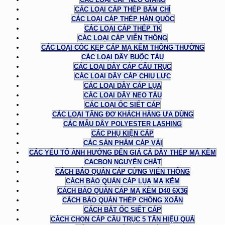
CÁC LOẠI CÁP THÉP BẤM CHÌ
CÁC LOẠI CÁP THÉP HÀN QUỐC
CÁC LOẠI CÁP THÉP TK
CÁC LOẠI CÁP VIỄN THÔNG
CÁC LOẠI CÓC KẸP CÁP MẠ KẼM THÔNG THƯỜNG
CÁC LOẠI DÂY BUỘC TÀU
CÁC LOẠI DÂY CÁP CẨU TRỤC
CÁC LOẠI DÂY CÁP CHỊU LỰC
CÁC LOẠI DÂY CÁP LỤA
CÁC LOẠI DÂY NEO TÀU
CÁC LOẠI ỐC SIẾT CÁP
CÁC LOẠI TĂNG ĐƠ KHÁCH HÀNG ƯA DÙNG
CÁC MẪU DÂY POLYESTER LASHING
CÁC PHỤ KIỆN CÁP
CÁC SẢN PHẨM CÁP VẢI
CÁC YẾU TỐ ẢNH HƯỞNG ĐẾN GIÁ CẢ DÂY THÉP MẠ KẼM
CACBON NGUYÊN CHẤT
CÁCH BẢO QUẢN CÁP CỨNG VIỄN THÔNG
CÁCH BẢO QUẢN CÁP LỤA MẠ KẼM
CÁCH BẢO QUẢN CÁP MẠ KẼM D40 6X36
CÁCH BẢO QUẢN THÉP CHỐNG XOẮN
CÁCH BẮT ỐC SIẾT CÁP
CÁCH CHỌN CÁP CẦU TRỤC 5 TẤN HIỆU QUẢ