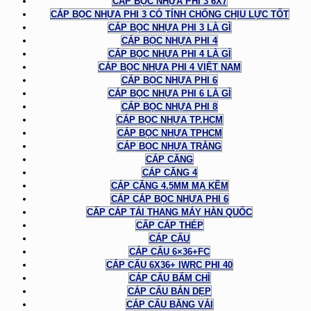
CÁP BỌC NHỰA PHI 3 6X7
CÁP BỌC NHỰA PHI 3 CÓ TÍNH CHỐNG CHỊU LỰC TỐT
CÁP BỌC NHỰA PHI 3 LÀ GÌ
CÁP BỌC NHỰA PHI 4
CÁP BỌC NHỰA PHI 4 LÀ GÌ
CÁP BỌC NHỰA PHI 4 VIỆT NAM
CÁP BỌC NHỰA PHI 6
CÁP BỌC NHỰA PHI 6 LÀ GÌ
CÁP BỌC NHỰA PHI 8
CÁP BỌC NHỰA TP.HCM
CÁP BỌC NHỰA TPHCM
CÁP BỌC NHỰA TRẮNG
CÁP CĂNG
CÁP CĂNG 4
CÁP CĂNG 4.5MM MẠ KẼM
CÁP CÁP BỌC NHỰA PHI 6
CẤP CÁP TẢI THANG MÁY HÀN QUỐC
CẤP CÁP THÉP
CÁP CẨU
CÁP CẨU 6×36+FC
CÁP CẨU 6X36+ IWRC PHI 40
CÁP CẨU BẤM CHÌ
CÁP CẨU BẢN DẸP
CÁP CẨU BẰNG VẢI