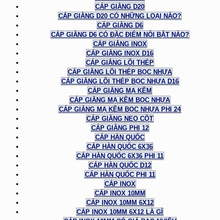
CÁP GIẰNG D20
CÁP GIẰNG D20 CÓ NHỮNG LOẠI NÀO?
CÁP GIẰNG D6
CÁP GIẰNG D6 CÓ ĐẶC ĐIỂM NỔI BẬT NÀO?
CÁP GIẰNG INOX
CÁP GIẰNG INOX D16
CÁP GIẰNG LÕI THÉP
CÁP GIẰNG LÕI THÉP BỌC NHỰA
CÁP GIẰNG LÕI THÉP BỌC NHỰA D16
CÁP GIẰNG MẠ KẼM
CÁP GIẰNG MẠ KẼM BỌC NHỰA
CÁP GIẰNG MẠ KẼM BỌC NHỰA PHI 24
CÁP GIẰNG NEO CỘT
CÁP GIẰNG PHI 12
CÁP HÀN QUỐC
CÁP HÀN QUỐC 6X36
CÁP HÀN QUỐC 6X36 PHI 11
CÁP HÀN QUỐC D12
CÁP HÀN QUỐC PHI 11
CÁP INOX
CÁP INOX 10MM
CÁP INOX 10MM 6X12
CÁP INOX 10MM 6X12 LÀ GÌ