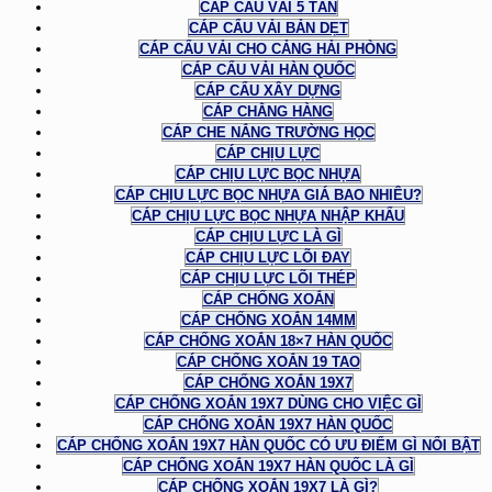
CÁP CẨU VẢI 5 TẤN
CÁP CẨU VẢI BẢN DẸT
CÁP CẨU VẢI CHO CẢNG HẢI PHÒNG
CÁP CẨU VẢI HÀN QUỐC
CÁP CẨU XÂY DỰNG
CÁP CHẰNG HÀNG
CÁP CHE NẮNG TRƯỜNG HỌC
CÁP CHỊU LỰC
CÁP CHỊU LỰC BỌC NHỰA
CÁP CHỊU LỰC BỌC NHỰA GIÁ BAO NHIÊU?
CÁP CHỊU LỰC BỌC NHỰA NHẬP KHẨU
CÁP CHỊU LỰC LÀ GÌ
CÁP CHỊU LỰC LÕI ĐAY
CÁP CHỊU LỰC LÕI THÉP
CÁP CHỐNG XOẮN
CÁP CHỐNG XOẮN 14MM
CÁP CHỐNG XOẮN 18×7 HÀN QUỐC
CÁP CHỐNG XOẮN 19 TAO
CÁP CHỐNG XOẮN 19X7
CÁP CHỐNG XOẮN 19X7 DÙNG CHO VIỆC GÌ
CÁP CHỐNG XOẮN 19X7 HÀN QUỐC
CÁP CHỐNG XOẮN 19X7 HÀN QUỐC CÓ ƯU ĐIỂM GÌ NỔI BẬT
CÁP CHỐNG XOẮN 19X7 HÀN QUỐC LÀ GÌ
CÁP CHỐNG XOẮN 19X7 LÀ GÌ?