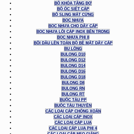
BỘ KHÓA TĂNG ĐƠ
BỘ ỐC SIẾT CÁP
BỘ SLING MẮT CỨNG
BỌC NHỰA
BỌC NHỰA CHO DÂY CÁP
BỌC NHỰA LÕI CÁP INOX BÊN TRONG
BỌC NHỰA PHI 8
BÔI DẦU LÊN TOÀN BỘ BỀ MẶT DÂY CÁP
BU LÔNG
BULONG D10
BULONG D12
BULONG D14
BULONG D16
BULONG D18
BULONG D8
BULONG RN
BULONG RT
BUỘC TÀU PP
BUỘC TÀU THUYỀN
CÁC LOẠI CÁP CHỐNG XOẮN
CÁC LOẠI CÁP INOX
CÁC LOẠI CÁP LỤA
CÁC LOẠI CÁP LỤA PHI 4
CÁC LOẠI CÁP NEO GIẰNG