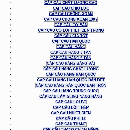
CÁP CẨU CHẤT LƯỢNG CAO
CÁP CẨU CHỊU LỰC
CÁP CẨU CHỐNG XOẮN
CÁP CẨU CHỐNG XOẮN 19X7
CÁP CẨU CƠ BẢN
CÁP CẨU CÓ LÕI THÉP BÊN TRONG
CÁP CẨU GIÁ TỐT
CÁP CẨU HÀN QUỐC
CÁP CẨU HÀNG
CÁP CẨU HÀNG 3 TẤN
CÁP CẨU HÀNG 5 TẤN
CÁP CẨU HÀNG BẰNG VẢI
CÁP CẨU HÀNG CHẤT LƯỢNG
CÁP CẨU HÀNG HÀN QUỐC
CÁP CẨU HÀNG HÀN QUỐC BẢN DẸT
CÁP CẨU HÀNG HÀN QUỐC BẢN TRÒN
CÁP CẨU HÀNG TRUNG QUỐC
CÁP CẨU LÀM SLING NÂNG HÀNG
CÁP CẨU LÕI BỐ
CÁP CẨU LÕI THÉP
CÁP CẨU NHIỆT ĐIỆN
CÁP CẨU PHI 12
CÁP CẦU THANG
CÁP CẦU THANG CHÍNH HÃNG