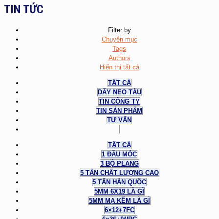
TIN TỨC
Filter by
Chuyên mục
Tags
Authors
Hiển thị tất cả
TẤT CẢ
DÂY NEO TÀU
TIN CÔNG TY
TIN SẢN PHẨM
TƯ VẤN
TẤT CẢ
1 ĐẦU MÓC
3 BỘ PLANG
5 TẤN CHẤT LƯỢNG CAO
5 TẤN HÀN QUỐC
5MM 6X19 LÀ GÌ
5MM MẠ KẼM LÀ GÌ
6×12+7FC