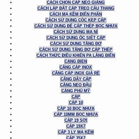
CÁCH CHỌN CÁP NEO GIẰNG
CÁCH LẮP ĐẶT CÁP TREO CẦU THANG
CÁCH MẠ KẼM ĐIỆN PHÂN
CÁCH SỬ DỤNG CÓC KẸP CÁP
CÁCH SỬ DỤNG ĐỂ CÁP THÉP BỌC NHỰA
CÁCH SỬ DỤNG MA NÍ
CÁCH SỬ DỤNG ỐC SIẾT CÁP
CÁCH SỬ DỤNG TĂNG ĐƠ
CÁCH SỬ DỤNG TĂNG ĐƠ CÁP THÉP
CÁCH THỨC ĐIỀU KHIỂN PA LĂNG ĐIỆN
CANG BIEN
CĂNG CÁP INOX
CĂNG CÁP INOX GIÁ RẺ
CĂNG DÂY CÁP
CẢNG NEO ĐẬU
CẢNG PHÚ MỸ
CÁP
CÁP 10
CÁP 10 BỌC NHỰA
CÁP 10MM BỌC NHỰA
CÁP 19 SỢI
CÁP 19X7
CÁP 3 LY MẠ KẼM
CÁP 35X7