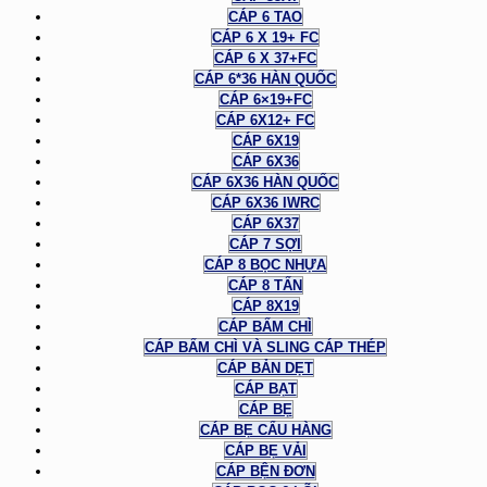
CÁP 6 TAO
CÁP 6 X 19+ FC
CÁP 6 X 37+FC
CÁP 6*36 HÀN QUỐC
CÁP 6×19+FC
CÁP 6X12+ FC
CÁP 6X19
CÁP 6X36
CÁP 6X36 HÀN QUỐC
CÁP 6X36 IWRC
CÁP 6X37
CÁP 7 SỢI
CÁP 8 BỌC NHỰA
CÁP 8 TẤN
CÁP 8X19
CÁP BẤM CHÌ
CÁP BẤM CHÌ VÀ SLING CÁP THÉP
CÁP BẢN DẸT
CÁP BẠT
CÁP BẸ
CÁP BẸ CẨU HÀNG
CÁP BẸ VẢI
CÁP BỆN ĐƠN