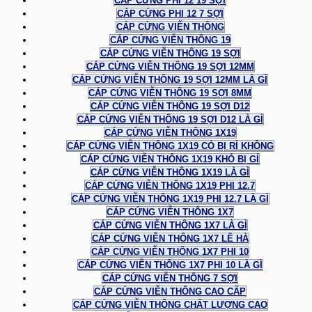
CÁP CỨNG PHI 12 19 SỢI
CÁP CỨNG PHI 12 7 SỢI
CÁP CỨNG VIỄN THÔNG
CÁP CỨNG VIỄN THÔNG 19
CÁP CỨNG VIỄN THÔNG 19 SỢI
CÁP CỨNG VIỄN THÔNG 19 SỢI 12MM
CÁP CỨNG VIỄN THÔNG 19 SỢI 12MM LÀ GÌ
CÁP CỨNG VIỄN THÔNG 19 SỢI 8MM
CÁP CỨNG VIỄN THÔNG 19 SỢI D12
CÁP CỨNG VIỄN THÔNG 19 SỢI D12 LÀ GÌ
CÁP CỨNG VIỄN THÔNG 1X19
CÁP CỨNG VIỄN THÔNG 1X19 CÓ BỊ RỈ KHÔNG
CÁP CỨNG VIỄN THÔNG 1X19 KHÓ BỊ GỈ
CÁP CỨNG VIỄN THÔNG 1X19 LÀ GÌ
CÁP CỨNG VIỄN THÔNG 1X19 PHI 12.7
CÁP CỨNG VIỄN THÔNG 1X19 PHI 12.7 LÀ GÌ
CÁP CỨNG VIỄN THÔNG 1X7
CÁP CỨNG VIỄN THÔNG 1X7 LÀ GÌ
CÁP CỨNG VIỄN THÔNG 1X7 LÊ HÀ
CÁP CỨNG VIỄN THÔNG 1X7 PHI 10
CÁP CỨNG VIỄN THÔNG 1X7 PHI 10 LÀ GÌ
CÁP CỨNG VIỄN THÔNG 7 SỢI
CÁP CỨNG VIỄN THÔNG CAO CẤP
CÁP CỨNG VIỄN THÔNG CHẤT LƯỢNG CAO