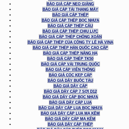
BÁO GIÁ CÁP NEO GIẰNG
BÁO GIÁ CÁP TẢI THANG MÁY
BÁO GIÁ CÁP THÉP
BÁO GIÁ CÁP THÉP BỌC NHỰA
BÁO GIÁ CÁP THÉP CẨU
BÁO GIÁ CÁP THÉP CHỊU LỰC
BÁO GIÁ CÁP THÉP CHỐNG XOẮN
BÁO GIÁ CÁP THÉP CỦA CÔNG TY LÊ HÀ VINA
BÁO GIÁ CÁP THÉP HÀN QUỐC CAO CẤP
BÁO GIÁ CÁP THÉP NÂNG HẠ
BÁO GIÁ CÁP THÉP TK50
BÁO GIÁ CÁP VẢI TRUNG QUỐC
BÁO GIÁ CÁP VIỄN THÔNG
BÁO GIÁ CÓC KẸP CÁP
BÁO GIÁ DÂY BUỘC TÀU
BÁO GIÁ DÂY CÁP
BÁO GIÁ DÂY CÁP 7 SỢI D12
BÁO GIÁ DÂY CÁP BỌC NHỰA
BÁO GIÁ DÂY CÁP LỤA
BÁO GIÁ DÂY CÁP LỤA BỌC NHỰA
BÁO GIÁ DÂY CÁP LỤA MẠ KẼM
BÁO GIÁ DÂY CÁP MẠ KẼM
BÁO GIÁ DÂY CÁP THÉP