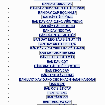
BÁN DÂY BUỘC TÀU
BÁN DÂY BUỘC TÀU TẠI HẢI PHÒNG
BÁN DÂY CÁP BỌC NHỰA
BÁN DÂY CÁP CỨNG
BÁN DÂY CÁP CỨNG VIỄN THÔNG
BÁN DÂY CÁP INOX 304
BÁN DÂY NEO TÀU
BÁN DÂY NEO TÀU BIỂN
BÁN DÂY NEO TÀU BIỂN UY TÍN
BÁN DÂY XÍCH CHỊU LỰC
BÁN DÂY XÍCH CHỊU LỰC CẨU HÀNG
BÁN DÂY XÍCH MẠ KẼM
BẢN DẸT HAI ĐẦU MẮT
BẢN ĐẦU CỘT
BÀN GIAO CÁP THÉP BỌC 8 L6
BÁN KHÓA CÁP
BÁN LƯỚI XÂY DỰNG
BÁN LƯỚI XÂY DỰNG CHO KHÁCH HÀNG HÀ ĐÔNG
BÁN MANI
BÁN ỐC SIẾT CÁP
BÁN PALANG
BÁN TĂNG ĐƠ
BÁN TĂNG ĐƠ CÁP