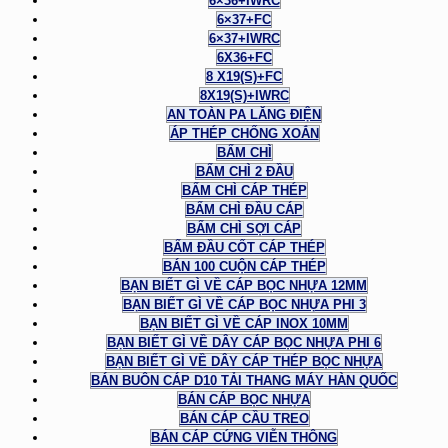
6×36+IWRC
6×37+FC
6×37+IWRC
6X36+FC
8 X19(S)+FC
8X19(S)+IWRC
AN TOÀN PA LĂNG ĐIỆN
ÁP THÉP CHỐNG XOẮN
BẤM CHÌ
BẤM CHÌ 2 ĐẦU
BẤM CHÌ CÁP THÉP
BẤM CHÌ ĐẦU CÁP
BẤM CHÌ SỢI CÁP
BẤM ĐẦU CỐT CÁP THÉP
BÁN 100 CUỘN CÁP THÉP
BẠN BIẾT GÌ VỀ CÁP BỌC NHỰA 12MM
BẠN BIẾT GÌ VỀ CÁP BỌC NHỰA PHI 3
BẠN BIẾT GÌ VỀ CÁP INOX 10MM
BẠN BIẾT GÌ VỀ DÂY CÁP BỌC NHỰA PHI 6
BẠN BIẾT GÌ VỀ DÂY CÁP THÉP BỌC NHỰA
BÁN BUÔN CÁP D10 TẢI THANG MÁY HÀN QUỐC
BÁN CÁP BỌC NHỰA
BÁN CÁP CẦU TREO
BÁN CÁP CỨNG VIỄN THÔNG