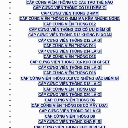
CÁP CỨNG VIỄN THÔNG CÓ CẤU TẠO THẾ NÀO
CÁP CỨNG VIỄN THÔNG CÓ ƯU ĐIỂM GÌ
CÁP CỨNG VIỄN THÔNG D 4MM
CÁP CỨNG VIỄN THÔNG D 4MM MẠ KẼM NHÚNG NÓNG
CÁP CỨNG VIỄN THÔNG D12
CÁP CỨNG VIỄN THÔNG D12 CÓ ƯU ĐIỂM GÌ
CÁP CỨNG VIỄN THÔNG D12 KHÔNG BỊ XOẮN
CÁP CỨNG VIỄN THÔNG D12 LÀ GÌ
CÁP CỨNG VIỄN THÔNG D14
CÁP CỨNG VIỄN THÔNG D14 LÀ GÌ
CÁP CỨNG VIỄN THÔNG D16
CÁP CỨNG VIỄN THÔNG D16 KHÓ BỊ GỈ SÉT
CÁP CỨNG VIỄN THÔNG D16 LÀ GÌ
CÁP CỨNG VIỄN THÔNG D18
CÁP CỨNG VIỄN THÔNG D18 CÓ NHỮNG ĐẶC ĐIỂM GÌ
CÁP CỨNG VIỄN THÔNG D18 LÀ GÌ
CÁP CỨNG VIỄN THÔNG D20
CÁP CỨNG VIỄN THÔNG D20 LÀ GÌ
CÁP CỨNG VIỄN THÔNG D6
CÁP CỨNG VIỄN THÔNG D6 CÓ MẤY LOẠI
CÁP CỨNG VIỄN THÔNG D6 LÀ GÌ
CÁP CỨNG VIỄN THÔNG D8
CÁP CỨNG VIỄN THÔNG KHÓ BỊ RỈ
CÁP CỨNG VIỄN THÔNG KHÓ BỊ RỈ SÉT