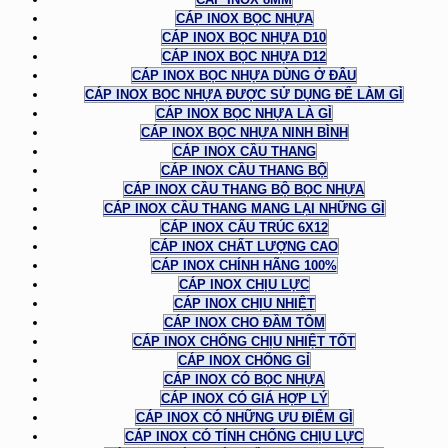
CÁP INOX BỌC NHỰA
CÁP INOX BỌC NHỰA D10
CÁP INOX BỌC NHỰA D12
CÁP INOX BỌC NHỰA DÙNG Ở ĐÂU
CÁP INOX BỌC NHỰA ĐƯỢC SỬ DỤNG ĐỂ LÀM GÌ
CÁP INOX BỌC NHỰA LÀ GÌ
CÁP INOX BỌC NHỰA NINH BÌNH
CÁP INOX CẦU THANG
CÁP INOX CẦU THANG BỘ
CÁP INOX CẦU THANG BỘ BỌC NHỰA
CÁP INOX CẦU THANG MANG LẠI NHỮNG GÌ
CÁP INOX CẤU TRÚC 6X12
CÁP INOX CHẤT LƯỢNG CAO
CÁP INOX CHÍNH HÃNG 100%
CÁP INOX CHỊU LỰC
CÁP INOX CHỊU NHIỆT
CÁP INOX CHO ĐẦM TÔM
CÁP INOX CHỐNG CHỊU NHIỆT TỐT
CÁP INOX CHỐNG GỈ
CÁP INOX CÓ BỌC NHỰA
CÁP INOX CÓ GIÁ HỢP LÝ
CÁP INOX CÓ NHỮNG ƯU ĐIỂM GÌ
CÁP INOX CÓ TÍNH CHỐNG CHỊU LỰC