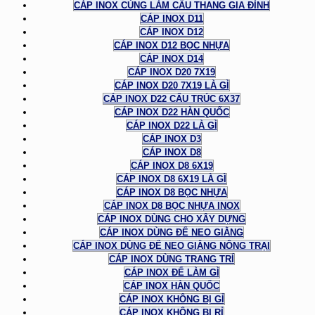
CÁP INOX CÙNG LÀM CẦU THANG GIA ĐÌNH
CÁP INOX D11
CÁP INOX D12
CÁP INOX D12 BỌC NHỰA
CÁP INOX D14
CÁP INOX D20 7X19
CÁP INOX D20 7X19 LÀ GÌ
CÁP INOX D22 CẤU TRÚC 6X37
CÁP INOX D22 HÀN QUỐC
CÁP INOX D22 LÀ GÌ
CÁP INOX D3
CÁP INOX D8
CÁP INOX D8 6X19
CÁP INOX D8 6X19 LÀ GÌ
CÁP INOX D8 BỌC NHỰA
CÁP INOX D8 BỌC NHỰA INOX
CÁP INOX DÙNG CHO XÂY DỰNG
CÁP INOX DÙNG ĐỂ NEO GIẰNG
CÁP INOX DÙNG ĐỂ NEO GIẰNG NÔNG TRẠI
CÁP INOX DÙNG TRANG TRÍ
CÁP INOX ĐỂ LÀM GÌ
CÁP INOX HÀN QUỐC
CÁP INOX KHÔNG BỊ GỈ
CÁP INOX KHÔNG BỊ RỈ