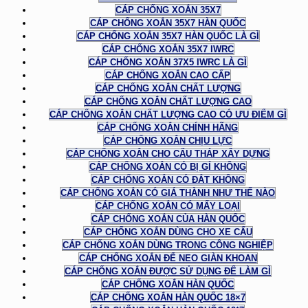
CÁP CHỐNG XOẮN 35X7
CÁP CHỐNG XOẮN 35X7 HÀN QUỐC
CÁP CHỐNG XOẮN 35X7 HÀN QUỐC LÀ GÌ
CÁP CHỐNG XOẮN 35X7 IWRC
CÁP CHỐNG XOẮN 37X5 IWRC LÀ GÌ
CÁP CHỐNG XOẮN CAO CẤP
CÁP CHỐNG XOẮN CHẤT LƯỢNG
CÁP CHỐNG XOẮN CHẤT LƯỢNG CAO
CÁP CHỐNG XOẮN CHẤT LƯỢNG CAO CÓ ƯU ĐIỂM GÌ
CÁP CHỐNG XOẮN CHÍNH HÃNG
CÁP CHỐNG XOẮN CHỊU LỰC
CÁP CHỐNG XOẮN CHO CẨU THÁP XÂY DỰNG
CÁP CHỐNG XOẮN CÓ BỊ GỈ KHÔNG
CÁP CHỐNG XOẮN CÓ ĐẮT KHÔNG
CÁP CHỐNG XOẮN CÓ GIÁ THÀNH NHƯ THẾ NÀO
CÁP CHỐNG XOẮN CÓ MẤY LOẠI
CÁP CHỐNG XOẮN CỦA HÀN QUỐC
CÁP CHỐNG XOẮN DÙNG CHO XE CẨU
CÁP CHỐNG XOẮN DÙNG TRONG CÔNG NGHIỆP
CÁP CHỐNG XOẮN ĐỂ NEO GIÀN KHOAN
CÁP CHỐNG XOẮN ĐƯỢC SỬ DỤNG ĐỂ LÀM GÌ
CÁP CHỐNG XOẮN HÀN QUỐC
CÁP CHỐNG XOẮN HÀN QUỐC 18×7