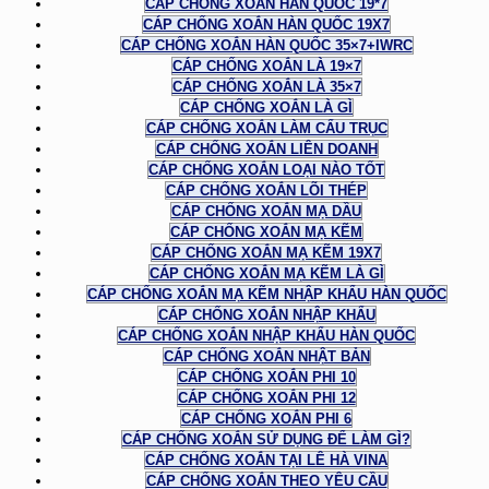
CÁP CHỐNG XOẮN HÀN QUỐC 19*7
CÁP CHỐNG XOẮN HÀN QUỐC 19X7
CÁP CHỐNG XOẮN HÀN QUỐC 35×7+IWRC
CÁP CHỐNG XOẮN LÀ 19×7
CÁP CHỐNG XOẮN LÀ 35×7
CÁP CHỐNG XOẮN LÀ GÌ
CÁP CHỐNG XOẮN LÀM CẨU TRỤC
CÁP CHỐNG XOẮN LIÊN DOANH
CÁP CHỐNG XOẮN LOẠI NÀO TỐT
CÁP CHỐNG XOẮN LÕI THÉP
CÁP CHỐNG XOẮN MẠ DẦU
CÁP CHỐNG XOẮN MẠ KẼM
CÁP CHỐNG XOẮN MẠ KẼM 19X7
CÁP CHỐNG XOẮN MẠ KẼM LÀ GÌ
CÁP CHỐNG XOẮN MẠ KẼM NHẬP KHẨU HÀN QUỐC
CÁP CHỐNG XOẮN NHẬP KHẨU
CÁP CHỐNG XOẮN NHẬP KHẨU HÀN QUỐC
CÁP CHỐNG XOẮN NHẬT BẢN
CÁP CHỐNG XOẮN PHI 10
CÁP CHỐNG XOẮN PHI 12
CÁP CHỐNG XOẮN PHI 6
CÁP CHỐNG XOẮN SỬ DỤNG ĐỂ LÀM GÌ?
CÁP CHỐNG XOẮN TẠI LÊ HÀ VINA
CÁP CHỐNG XOẮN THEO YÊU CẦU