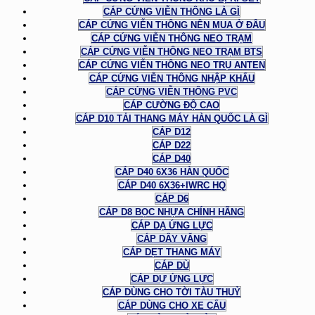
CÁP CỨNG VIỄN THÔNG LÀ GÌ
CÁP CỨNG VIỄN THÔNG NÊN MUA Ở ĐÂU
CÁP CỨNG VIỄN THÔNG NEO TRẠM
CÁP CỨNG VIỄN THÔNG NEO TRẠM BTS
CÁP CỨNG VIỄN THÔNG NEO TRỤ ANTEN
CÁP CỨNG VIỄN THÔNG NHẬP KHẨU
CÁP CỨNG VIỄN THÔNG PVC
CÁP CƯỜNG ĐỘ CAO
CÁP D10 TẢI THANG MÁY HÀN QUỐC LÀ GÌ
CÁP D12
CÁP D22
CÁP D40
CÁP D40 6X36 HÀN QUỐC
CÁP D40 6X36+IWRC HQ
CÁP D6
CÁP D8 BỌC NHỰA CHÍNH HÃNG
CÁP DẠ ỨNG LỰC
CÁP DÂY VĂNG
CÁP DẸT THANG MÁY
CÁP DÙ
CÁP DỰ ỨNG LỰC
CÁP DÙNG CHO TỜI TÀU THUỶ
CÁP DÙNG CHO XE CẨU