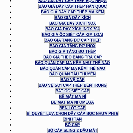
BÁO GIÁ DÂY CÁP THÉP BỌC NHỰA
BÁO GIÁ DÂY CÁP THÉP HÀN QUỐC
BÁO GIÁ DÂY CÁP THÉP MẠ KẼM
BÁO GIÁ DÂY XÍCH
BÁO GIÁ DÂY XÍCH INOX
BÁO GIÁ DÂY XÍCH INOX 304
BÁO GIÁ ỐC SIẾT CÁP KIM LOẠI
BÁO GIÁ TĂNG ĐƠ CÁP THÉP
BÁO GIÁ TĂNG ĐƠ INOX
BÁO GIÁ TĂNG ĐƠ THÉP
BÁO GIÁ THEO BẢNG TRA CÁP
BẢO QUẢN CÁP MẠ KẼM NHƯ THẾ NÀO
BẢO QUẢN CÁP MẠ KẼM THẾ NÀO
BẢO QUẢN TÀU THUYỀN
BẢO VỆ CÁP
BẢO VỆ SỢI CÁP THÉP BÊN TRONG
BẮT ỐC SIẾT CÁP
BỀ MẶT MA NÍ
BỀ MẶT MA NÍ OMEGA
BẸN LÓT CÁP
BÍ QUYẾT LỰA CHỌN DÂY CÁP BỌC NHỰA PHI 6
BÌNH TÂN
BÓ CÁP
BỘ CÁP SLING 2 ĐẦU MẮT