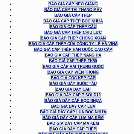
BÁO GIÁ CÁP NEO GIẰNG
BÁO GIÁ CÁP TẢI THANG MÁY
BÁO GIÁ CÁP THÉP
BÁO GIÁ CÁP THÉP BỌC NHỰA
BÁO GIÁ CÁP THÉP CẨU
BÁO GIÁ CÁP THÉP CHỊU LỰC
BÁO GIÁ CÁP THÉP CHỐNG XOẮN
BÁO GIÁ CÁP THÉP CỦA CÔNG TY LÊ HÀ VINA
BÁO GIÁ CÁP THÉP HÀN QUỐC CAO CẤP
BÁO GIÁ CÁP THÉP NÂNG HẠ
BÁO GIÁ CÁP THÉP TK50
BÁO GIÁ CÁP VẢI TRUNG QUỐC
BÁO GIÁ CÁP VIỄN THÔNG
BÁO GIÁ CÓC KẸP CÁP
BÁO GIÁ DÂY BUỘC TÀU
BÁO GIÁ DÂY CÁP
BÁO GIÁ DÂY CÁP 7 SỢI D12
BÁO GIÁ DÂY CÁP BỌC NHỰA
BÁO GIÁ DÂY CÁP LỤA
BÁO GIÁ DÂY CÁP LỤA BỌC NHỰA
BÁO GIÁ DÂY CÁP LỤA MẠ KẼM
BÁO GIÁ DÂY CÁP MẠ KẼM
BÁO GIÁ DÂY CÁP THÉP