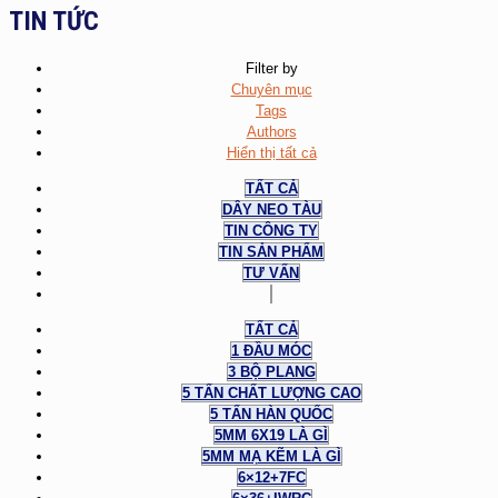
TIN TỨC
Filter by
Chuyên mục
Tags
Authors
Hiển thị tất cả
TẤT CẢ
DÂY NEO TÀU
TIN CÔNG TY
TIN SẢN PHẨM
TƯ VẤN
TẤT CẢ
1 ĐẦU MÓC
3 BỘ PLANG
5 TẤN CHẤT LƯỢNG CAO
5 TẤN HÀN QUỐC
5MM 6X19 LÀ GÌ
5MM MẠ KẼM LÀ GÌ
6×12+7FC