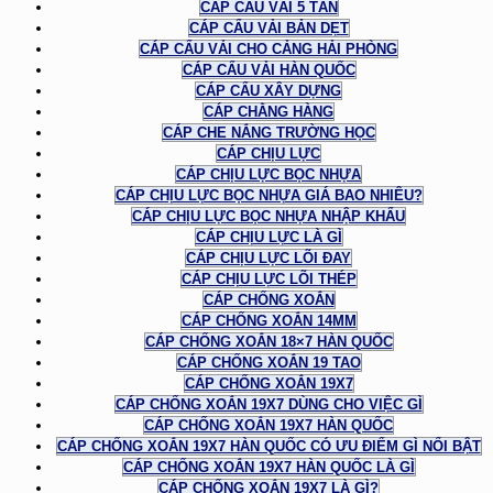
CÁP CẨU VẢI 5 TẤN
CÁP CẨU VẢI BẢN DẸT
CÁP CẨU VẢI CHO CẢNG HẢI PHÒNG
CÁP CẨU VẢI HÀN QUỐC
CÁP CẨU XÂY DỰNG
CÁP CHẰNG HÀNG
CÁP CHE NẮNG TRƯỜNG HỌC
CÁP CHỊU LỰC
CÁP CHỊU LỰC BỌC NHỰA
CÁP CHỊU LỰC BỌC NHỰA GIÁ BAO NHIÊU?
CÁP CHỊU LỰC BỌC NHỰA NHẬP KHẨU
CÁP CHỊU LỰC LÀ GÌ
CÁP CHỊU LỰC LÕI ĐAY
CÁP CHỊU LỰC LÕI THÉP
CÁP CHỐNG XOẮN
CÁP CHỐNG XOẮN 14MM
CÁP CHỐNG XOẮN 18×7 HÀN QUỐC
CÁP CHỐNG XOẮN 19 TAO
CÁP CHỐNG XOẮN 19X7
CÁP CHỐNG XOẮN 19X7 DÙNG CHO VIỆC GÌ
CÁP CHỐNG XOẮN 19X7 HÀN QUỐC
CÁP CHỐNG XOẮN 19X7 HÀN QUỐC CÓ ƯU ĐIỂM GÌ NỔI BẬT
CÁP CHỐNG XOẮN 19X7 HÀN QUỐC LÀ GÌ
CÁP CHỐNG XOẮN 19X7 LÀ GÌ?