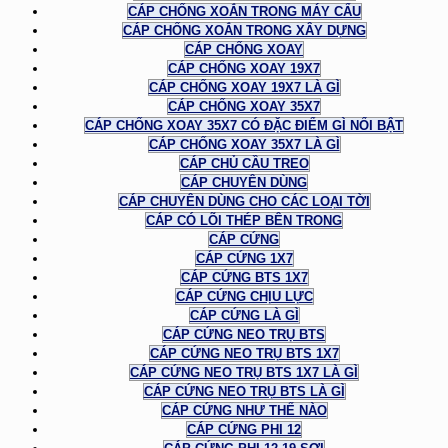
CÁP CHỐNG XOẮN TRONG MÁY CẨU
CÁP CHỐNG XOẮN TRONG XÂY DỰNG
CÁP CHỐNG XOAY
CÁP CHỐNG XOAY 19X7
CÁP CHỐNG XOAY 19X7 LÀ GÌ
CÁP CHỐNG XOAY 35X7
CÁP CHỐNG XOAY 35X7 CÓ ĐẶC ĐIỂM GÌ NỔI BẬT
CÁP CHỐNG XOAY 35X7 LÀ GÌ
CÁP CHỦ CẦU TREO
CÁP CHUYÊN DÙNG
CÁP CHUYÊN DÙNG CHO CÁC LOẠI TỜI
CÁP CÓ LÕI THÉP BÊN TRONG
CÁP CỨNG
CÁP CỨNG 1X7
CÁP CỨNG BTS 1X7
CÁP CỨNG CHỊU LỰC
CÁP CỨNG LÀ GÌ
CÁP CỨNG NEO TRỤ BTS
CÁP CỨNG NEO TRỤ BTS 1X7
CÁP CỨNG NEO TRỤ BTS 1X7 LÀ GÌ
CÁP CỨNG NEO TRỤ BTS LÀ GÌ
CÁP CỨNG NHƯ THẾ NÀO
CÁP CỨNG PHI 12