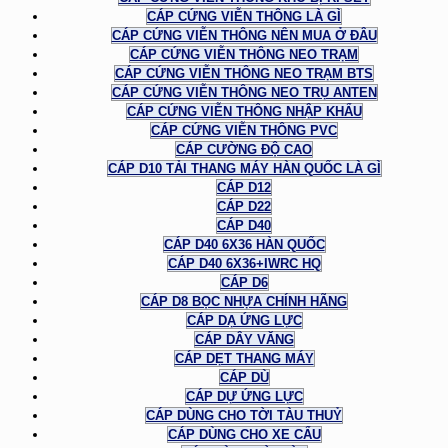
CÁP CỨNG VIỄN THÔNG LÀ GÌ
CÁP CỨNG VIỄN THÔNG NÊN MUA Ở ĐÂU
CÁP CỨNG VIỄN THÔNG NEO TRẠM
CÁP CỨNG VIỄN THÔNG NEO TRẠM BTS
CÁP CỨNG VIỄN THÔNG NEO TRỤ ANTEN
CÁP CỨNG VIỄN THÔNG NHẬP KHẨU
CÁP CỨNG VIỄN THÔNG PVC
CÁP CƯỜNG ĐỘ CAO
CÁP D10 TẢI THANG MÁY HÀN QUỐC LÀ GÌ
CÁP D12
CÁP D22
CÁP D40
CÁP D40 6X36 HÀN QUỐC
CÁP D40 6X36+IWRC HQ
CÁP D6
CÁP D8 BỌC NHỰA CHÍNH HÃNG
CÁP DẠ ỨNG LỰC
CÁP DÂY VĂNG
CÁP DẸT THANG MÁY
CÁP DÙ
CÁP DỰ ỨNG LỰC
CÁP DÙNG CHO TỜI TÀU THUỶ
CÁP DÙNG CHO XE CẨU