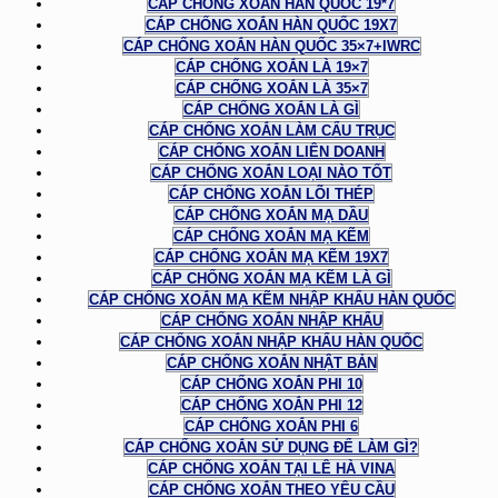
CÁP CHỐNG XOẮN HÀN QUỐC 19*7
CÁP CHỐNG XOẮN HÀN QUỐC 19X7
CÁP CHỐNG XOẮN HÀN QUỐC 35×7+IWRC
CÁP CHỐNG XOẮN LÀ 19×7
CÁP CHỐNG XOẮN LÀ 35×7
CÁP CHỐNG XOẮN LÀ GÌ
CÁP CHỐNG XOẮN LÀM CẨU TRỤC
CÁP CHỐNG XOẮN LIÊN DOANH
CÁP CHỐNG XOẮN LOẠI NÀO TỐT
CÁP CHỐNG XOẮN LÕI THÉP
CÁP CHỐNG XOẮN MẠ DẦU
CÁP CHỐNG XOẮN MẠ KẼM
CÁP CHỐNG XOẮN MẠ KẼM 19X7
CÁP CHỐNG XOẮN MẠ KẼM LÀ GÌ
CÁP CHỐNG XOẮN MẠ KẼM NHẬP KHẨU HÀN QUỐC
CÁP CHỐNG XOẮN NHẬP KHẨU
CÁP CHỐNG XOẮN NHẬP KHẨU HÀN QUỐC
CÁP CHỐNG XOẮN NHẬT BẢN
CÁP CHỐNG XOẮN PHI 10
CÁP CHỐNG XOẮN PHI 12
CÁP CHỐNG XOẮN PHI 6
CÁP CHỐNG XOẮN SỬ DỤNG ĐỂ LÀM GÌ?
CÁP CHỐNG XOẮN TẠI LÊ HÀ VINA
CÁP CHỐNG XOẮN THEO YÊU CẦU