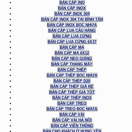
BÁN CÁP INO
BÁN CÁP INOX
BÁN CÁP INOX 304
BÁN CÁP INOX 304 TẠI BÌNH TÂN
BÁN CÁP INOX BỌC NHỰA
BÁN CÁP LỤA CẨU HÀNG
BÁN CÁP LỤA CỨNG
BÁN CÁP LỤA CỨNG 6X37
BÁN CÁP MẠ
BÁN CÁP MẠ 6X12
BÁN CÁP NEO GIẰNG
BÁN CÁP THANG MÁY
BÁN CÁP THÉP
BÁN CÁP THÉP BỌC NHỰA
BÁN CÁP THÉP D20
BÁN CÁP THÉP GIÁ RẺ
BÁN CÁP THÉP GIÁ TỐT
BÁN CÁP THÉP INOX
BÁN CÁP TREO
BÁN CÁP TREO BỌC NHỰA
BÁN CÁP VẢI
BÁN CÁP VẢI HÀ NỘI
BÁN CÁP VIỄN THÔNG
BÁN CHO KHÁCH Ở HƯNG YÊN