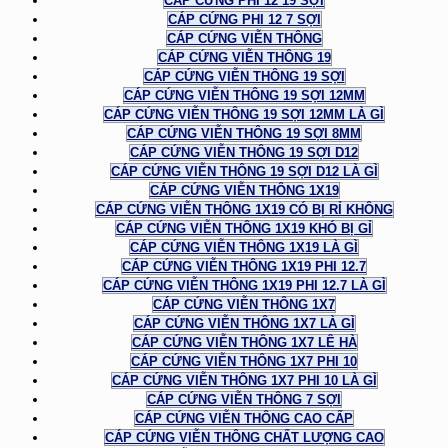
CÁP CỨNG PHI 12 19 SỢI
CÁP CỨNG PHI 12 7 SỢI
CÁP CỨNG VIỄN THÔNG
CÁP CỨNG VIỄN THÔNG 19
CÁP CỨNG VIỄN THÔNG 19 SỢI
CÁP CỨNG VIỄN THÔNG 19 SỢI 12MM
CÁP CỨNG VIỄN THÔNG 19 SỢI 12MM LÀ GÌ
CÁP CỨNG VIỄN THÔNG 19 SỢI 8MM
CÁP CỨNG VIỄN THÔNG 19 SỢI D12
CÁP CỨNG VIỄN THÔNG 19 SỢI D12 LÀ GÌ
CÁP CỨNG VIỄN THÔNG 1X19
CÁP CỨNG VIỄN THÔNG 1X19 CÓ BỊ RỈ KHÔNG
CÁP CỨNG VIỄN THÔNG 1X19 KHÓ BỊ GỈ
CÁP CỨNG VIỄN THÔNG 1X19 LÀ GÌ
CÁP CỨNG VIỄN THÔNG 1X19 PHI 12.7
CÁP CỨNG VIỄN THÔNG 1X19 PHI 12.7 LÀ GÌ
CÁP CỨNG VIỄN THÔNG 1X7
CÁP CỨNG VIỄN THÔNG 1X7 LÀ GÌ
CÁP CỨNG VIỄN THÔNG 1X7 LÊ HÀ
CÁP CỨNG VIỄN THÔNG 1X7 PHI 10
CÁP CỨNG VIỄN THÔNG 1X7 PHI 10 LÀ GÌ
CÁP CỨNG VIỄN THÔNG 7 SỢI
CÁP CỨNG VIỄN THÔNG CAO CẤP
CÁP CỨNG VIỄN THÔNG CHẤT LƯỢNG CAO