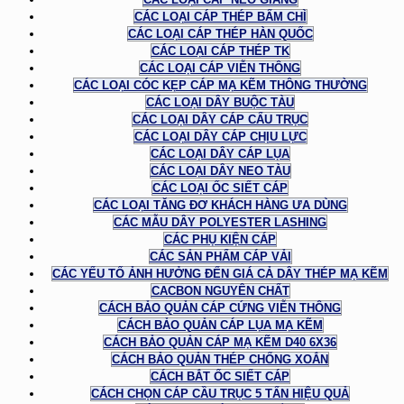
CÁC LOẠI CÁP THÉP BẤM CHÌ
CÁC LOẠI CÁP THÉP HÀN QUỐC
CÁC LOẠI CÁP THÉP TK
CÁC LOẠI CÁP VIỄN THÔNG
CÁC LOẠI CÓC KẸP CÁP MẠ KẼM THÔNG THƯỜNG
CÁC LOẠI DÂY BUỘC TÀU
CÁC LOẠI DÂY CÁP CẨU TRỤC
CÁC LOẠI DÂY CÁP CHỊU LỰC
CÁC LOẠI DÂY CÁP LỤA
CÁC LOẠI DÂY NEO TÀU
CÁC LOẠI ỐC SIẾT CÁP
CÁC LOẠI TĂNG ĐƠ KHÁCH HÀNG ƯA DÙNG
CÁC MẪU DÂY POLYESTER LASHING
CÁC PHỤ KIỆN CÁP
CÁC SẢN PHẨM CÁP VẢI
CÁC YẾU TỐ ẢNH HƯỞNG ĐẾN GIÁ CẢ DÂY THÉP MẠ KẼM
CACBON NGUYÊN CHẤT
CÁCH BẢO QUẢN CÁP CỨNG VIỄN THÔNG
CÁCH BẢO QUẢN CÁP LỤA MẠ KẼM
CÁCH BẢO QUẢN CÁP MẠ KẼM D40 6X36
CÁCH BẢO QUẢN THÉP CHỐNG XOẮN
CÁCH BẮT ỐC SIẾT CÁP
CÁCH CHỌN CÁP CẦU TRỤC 5 TẤN HIỆU QUẢ