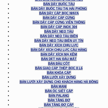
BÁN DÂY BUỘC TÀU
BÁN DÂY BUỘC TÀU TẠI HẢI PHÒNG
BÁN DÂY CÁP BỌC NHỰA
BÁN DÂY CÁP CỨNG
BÁN DÂY CÁP CỨNG VIỄN THÔNG
BÁN DÂY CÁP INOX 304
BÁN DÂY NEO TÀU
BÁN DÂY NEO TÀU BIỂN
BÁN DÂY NEO TÀU BIỂN UY TÍN
BÁN DÂY XÍCH CHỊU LỰC
BÁN DÂY XÍCH CHỊU LỰC CẨU HÀNG
BÁN DÂY XÍCH MẠ KẼM
BẢN DẸT HAI ĐẦU MẮT
BẢN ĐẦU CỘT
BÀN GIAO CÁP THÉP BỌC 8 L6
BÁN KHÓA CÁP
BÁN LƯỚI XÂY DỰNG
BÁN LƯỚI XÂY DỰNG CHO KHÁCH HÀNG HÀ ĐÔNG
BÁN MANI
BÁN ỐC SIẾT CÁP
BÁN PALANG
BÁN TĂNG ĐƠ
BÁN TĂNG ĐƠ CÁP