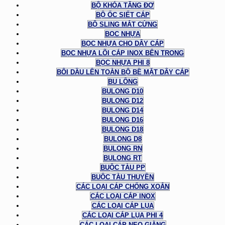
BỘ KHÓA TĂNG ĐƠ
BỘ ỐC SIẾT CÁP
BỘ SLING MẮT CỨNG
BỌC NHỰA
BỌC NHỰA CHO DÂY CÁP
BỌC NHỰA LÕI CÁP INOX BÊN TRONG
BỌC NHỰA PHI 8
BÔI DẦU LÊN TOÀN BỘ BỀ MẶT DÂY CÁP
BU LÔNG
BULONG D10
BULONG D12
BULONG D14
BULONG D16
BULONG D18
BULONG D8
BULONG RN
BULONG RT
BUỘC TÀU PP
BUỘC TÀU THUYỀN
CÁC LOẠI CÁP CHỐNG XOẮN
CÁC LOẠI CÁP INOX
CÁC LOẠI CÁP LỤA
CÁC LOẠI CÁP LỤA PHI 4
CÁC LOẠI CÁP NEO GIẰNG