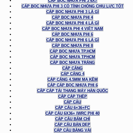
CÁP BỌC NHỰA PHI 3 6X7
CÁP BỌC NHỰA PHI 3 CÓ TÍNH CHỐNG CHỊU LỰC TỐT
CÁP BỌC NHỰA PHI 3 LÀ GÌ
CÁP BỌC NHỰA PHI 4
CÁP BỌC NHỰA PHI 4 LÀ GÌ
CÁP BỌC NHỰA PHI 4 VIỆT NAM
CÁP BỌC NHỰA PHI 6
CÁP BỌC NHỰA PHI 6 LÀ GÌ
CÁP BỌC NHỰA PHI 8
CÁP BỌC NHỰA TP.HCM
CÁP BỌC NHỰA TPHCM
CÁP BỌC NHỰA TRẮNG
CÁP CĂNG
CÁP CĂNG 4
CÁP CĂNG 4.5MM MẠ KẼM
CÁP CÁP BỌC NHỰA PHI 6
CẤP CÁP TẢI THANG MÁY HÀN QUỐC
CẤP CÁP THÉP
CÁP CẨU
CÁP CẨU 6×36+FC
CÁP CẨU 6X36+ IWRC PHI 40
CÁP CẨU BẤM CHÌ
CÁP CẨU BẢN DẸP
CÁP CẨU BẰNG VẢI