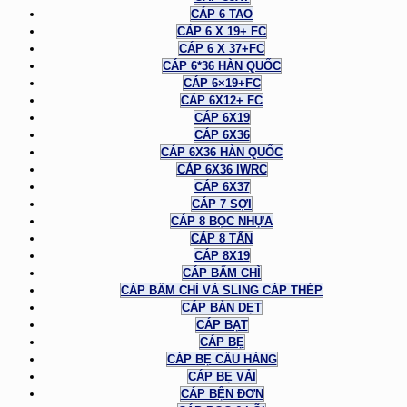
CÁP 6 TAO
CÁP 6 X 19+ FC
CÁP 6 X 37+FC
CÁP 6*36 HÀN QUỐC
CÁP 6×19+FC
CÁP 6X12+ FC
CÁP 6X19
CÁP 6X36
CÁP 6X36 HÀN QUỐC
CÁP 6X36 IWRC
CÁP 6X37
CÁP 7 SỢI
CÁP 8 BỌC NHỰA
CÁP 8 TẤN
CÁP 8X19
CÁP BẤM CHÌ
CÁP BẤM CHÌ VÀ SLING CÁP THÉP
CÁP BẢN DẸT
CÁP BẠT
CÁP BẸ
CÁP BẸ CẨU HÀNG
CÁP BẸ VẢI
CÁP BỆN ĐƠN