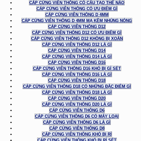
CÁP CỨNG VIỄN THÔNG CÓ CẤU TẠO THẾ NÀO
CÁP CỨNG VIỄN THÔNG CÓ ƯU ĐIỂM GÌ
CÁP CỨNG VIỄN THÔNG D 4MM
CÁP CỨNG VIỄN THÔNG D 4MM MẠ KẼM NHÚNG NÓNG
CÁP CỨNG VIỄN THÔNG D12
CÁP CỨNG VIỄN THÔNG D12 CÓ ƯU ĐIỂM GÌ
CÁP CỨNG VIỄN THÔNG D12 KHÔNG BỊ XOẮN
CÁP CỨNG VIỄN THÔNG D12 LÀ GÌ
CÁP CỨNG VIỄN THÔNG D14
CÁP CỨNG VIỄN THÔNG D14 LÀ GÌ
CÁP CỨNG VIỄN THÔNG D16
CÁP CỨNG VIỄN THÔNG D16 KHÓ BỊ GỈ SÉT
CÁP CỨNG VIỄN THÔNG D16 LÀ GÌ
CÁP CỨNG VIỄN THÔNG D18
CÁP CỨNG VIỄN THÔNG D18 CÓ NHỮNG ĐẶC ĐIỂM GÌ
CÁP CỨNG VIỄN THÔNG D18 LÀ GÌ
CÁP CỨNG VIỄN THÔNG D20
CÁP CỨNG VIỄN THÔNG D20 LÀ GÌ
CÁP CỨNG VIỄN THÔNG D6
CÁP CỨNG VIỄN THÔNG D6 CÓ MẤY LOẠI
CÁP CỨNG VIỄN THÔNG D6 LÀ GÌ
CÁP CỨNG VIỄN THÔNG D8
CÁP CỨNG VIỄN THÔNG KHÓ BỊ RỈ
CÁP CỨNG VIỄN THÔNG KHÓ BỊ RỈ SÉT