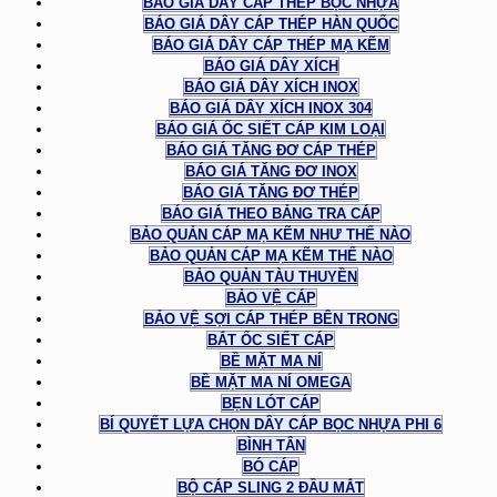
BÁO GIÁ DÂY CÁP THÉP BỌC NHỰA
BÁO GIÁ DÂY CÁP THÉP HÀN QUỐC
BÁO GIÁ DÂY CÁP THÉP MẠ KẼM
BÁO GIÁ DÂY XÍCH
BÁO GIÁ DÂY XÍCH INOX
BÁO GIÁ DÂY XÍCH INOX 304
BÁO GIÁ ỐC SIẾT CÁP KIM LOẠI
BÁO GIÁ TĂNG ĐƠ CÁP THÉP
BÁO GIÁ TĂNG ĐƠ INOX
BÁO GIÁ TĂNG ĐƠ THÉP
BÁO GIÁ THEO BẢNG TRA CÁP
BẢO QUẢN CÁP MẠ KẼM NHƯ THẾ NÀO
BẢO QUẢN CÁP MẠ KẼM THẾ NÀO
BẢO QUẢN TÀU THUYỀN
BẢO VỆ CÁP
BẢO VỆ SỢI CÁP THÉP BÊN TRONG
BẮT ỐC SIẾT CÁP
BỀ MẶT MA NÍ
BỀ MẶT MA NÍ OMEGA
BẸN LÓT CÁP
BÍ QUYẾT LỰA CHỌN DÂY CÁP BỌC NHỰA PHI 6
BÌNH TÂN
BÓ CÁP
BỘ CÁP SLING 2 ĐẦU MẮT