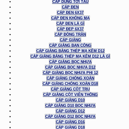
CÁP DÙNG TỜI TÀU
CÁP ĐEN
CÁP ĐEN 6X37
CÁP ĐEN KHÔNG MẠ
CÁP ĐEN LÀ GÌ
CÁP ĐEP 6X37
CÁP ĐỒNG TRẦN
CÁP GIẰNG
CÁP GIẰNG BAN CÔNG
CÁP GIẰNG BẰNG THÉP MẠ KẼM D12
CÁP GIẰNG BẰNG THÉP MẠ KẼM D12 LÀ GÌ
CÁP GIẰNG BỌC NHỰA
CÁP GIẰNG BỌC NHỰA D12
CÁP GIẰNG BỌC NHỰA PHI 12
CÁP GIẰNG CHỐNG XOẮN
CÁP GIẰNG CHỐNG XOẮN D18
CÁP GIẰNG CỘT TRỤ
CÁP GIẰNG CỘT VIỄN THÔNG
CÁP GIẰNG D10
CÁP GIẰNG D10 BỌC NHỰA
CÁP GIẰNG D12
CÁP GIẰNG D12 BỌC NHỰA
CÁP GIẰNG D16
CÁP GIẰNG D18