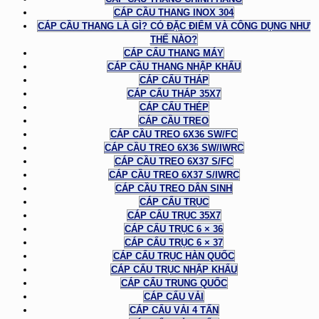
CÁP CẦU THANG INOX 304
CÁP CẦU THANG LÀ GÌ? CÓ ĐẶC ĐIỂM VÀ CÔNG DỤNG NHƯ
THẾ NÀO?
CÁP CẨU THANG MÁY
CÁP CẦU THANG NHẬP KHẨU
CÁP CẨU THÁP
CÁP CẨU THÁP 35X7
CÁP CẨU THÉP
CÁP CẦU TREO
CÁP CẦU TREO 6X36 SW/FC
CÁP CẦU TREO 6X36 SW/IWRC
CÁP CẦU TREO 6X37 S/FC
CÁP CẦU TREO 6X37 S/IWRC
CÁP CẦU TREO DÂN SINH
CÁP CẨU TRỤC
CÁP CẨU TRỤC 35X7
CÁP CẨU TRỤC 6 × 36
CÁP CẨU TRỤC 6 × 37
CÁP CẨU TRỤC HÀN QUỐC
CÁP CẨU TRỤC NHẬP KHẨU
CÁP CẨU TRUNG QUỐC
CÁP CẨU VẢI
CÁP CẨU VẢI 4 TẤN