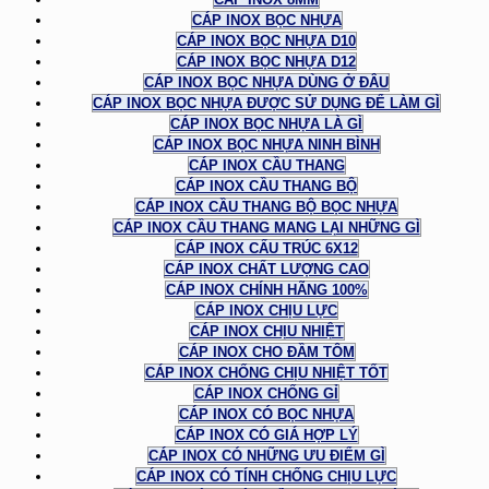
CÁP INOX BỌC NHỰA
CÁP INOX BỌC NHỰA D10
CÁP INOX BỌC NHỰA D12
CÁP INOX BỌC NHỰA DÙNG Ở ĐÂU
CÁP INOX BỌC NHỰA ĐƯỢC SỬ DỤNG ĐỂ LÀM GÌ
CÁP INOX BỌC NHỰA LÀ GÌ
CÁP INOX BỌC NHỰA NINH BÌNH
CÁP INOX CẦU THANG
CÁP INOX CẦU THANG BỘ
CÁP INOX CẦU THANG BỘ BỌC NHỰA
CÁP INOX CẦU THANG MANG LẠI NHỮNG GÌ
CÁP INOX CẤU TRÚC 6X12
CÁP INOX CHẤT LƯỢNG CAO
CÁP INOX CHÍNH HÃNG 100%
CÁP INOX CHỊU LỰC
CÁP INOX CHỊU NHIỆT
CÁP INOX CHO ĐẦM TÔM
CÁP INOX CHỐNG CHỊU NHIỆT TỐT
CÁP INOX CHỐNG GỈ
CÁP INOX CÓ BỌC NHỰA
CÁP INOX CÓ GIÁ HỢP LÝ
CÁP INOX CÓ NHỮNG ƯU ĐIỂM GÌ
CÁP INOX CÓ TÍNH CHỐNG CHỊU LỰC