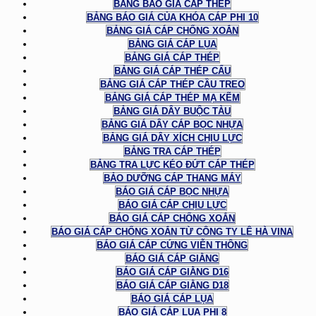
BẢNG BÁO GIÁ CÁP THÉP
BẢNG BÁO GIÁ CỦA KHÓA CÁP PHI 10
BẢNG GIÁ CÁP CHỐNG XOẮN
BẢNG GIÁ CÁP LỤA
BẢNG GIÁ CÁP THÉP
BẢNG GIÁ CÁP THÉP CẨU
BẢNG GIÁ CÁP THÉP CẦU TREO
BẢNG GIÁ CÁP THÉP MẠ KẼM
BẢNG GIÁ DÂY BUỘC TÀU
BẢNG GIÁ DÂY CÁP BỌC NHỰA
BẢNG GIÁ DÂY XÍCH CHỊU LỰC
BẢNG TRA CÁP THÉP
BẢNG TRA LỰC KÉO ĐỨT CÁP THÉP
BẢO DƯỠNG CÁP THANG MÁY
BÁO GIÁ CÁP BỌC NHỰA
BÁO GIÁ CÁP CHỊU LỰC
BÁO GIÁ CÁP CHỐNG XOẮN
BÁO GIÁ CÁP CHỐNG XOẮN TỪ CÔNG TY LÊ HÀ VINA
BÁO GIÁ CÁP CỨNG VIỄN THÔNG
BÁO GIÁ CÁP GIẰNG
BÁO GIÁ CÁP GIẰNG D16
BÁO GIÁ CÁP GIẰNG D18
BÁO GIÁ CÁP LỤA
BÁO GIÁ CÁP LỤA PHI 8