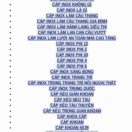
CÁP INOX KHÔNG GỈ
CÁP INOX LÀ GÌ
CÁP INOX LÀM CẦU THANG
CÁP INOX LÀM CẦU THANG GIA ĐÌNH
CÁP INOX LÀM HÀNH LANG SIÊU THỊ
CÁP INOX LÀM LAN CAN CẦU VƯỢT
CÁP INOX LÀM LƯỚI AN TOÀN NHÀ CAO TẦNG
CÁP INOX PHI 12
CÁP INOX PHI 2
CÁP INOX PHI 20
CÁP INOX PHI 4
CÁP INOX PHI 6
CÁP INOX SÁNG BÓNG
CÁP INOX TRANG TRÍ
CÁP INOX TRONG TRANG TRÍ NỘI NGOẠI THẤT
CÁP INOX TRUNG QUỐC
CÁP KÉO GIÀN KHOAN
CÁP KÉO NEO TÀU
CÁP KÉO TÀU THUYỀN
CÁP KÉO TRONG GIAN KHOAN
CÁP KHÓA CÁP
CÁP KHOAN
CÁP KHOAN 4X39