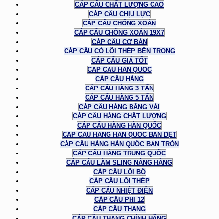
CÁP CẨU CHẤT LƯỢNG CAO
CÁP CẨU CHỊU LỰC
CÁP CẨU CHỐNG XOẮN
CÁP CẨU CHỐNG XOẮN 19X7
CÁP CẨU CƠ BẢN
CÁP CẨU CÓ LÕI THÉP BÊN TRONG
CÁP CẨU GIÁ TỐT
CÁP CẨU HÀN QUỐC
CÁP CẨU HÀNG
CÁP CẨU HÀNG 3 TẤN
CÁP CẨU HÀNG 5 TẤN
CÁP CẨU HÀNG BẰNG VẢI
CÁP CẨU HÀNG CHẤT LƯỢNG
CÁP CẨU HÀNG HÀN QUỐC
CÁP CẨU HÀNG HÀN QUỐC BẢN DẸT
CÁP CẨU HÀNG HÀN QUỐC BẢN TRÒN
CÁP CẨU HÀNG TRUNG QUỐC
CÁP CẨU LÀM SLING NÂNG HÀNG
CÁP CẨU LÕI BỐ
CÁP CẨU LÕI THÉP
CÁP CẨU NHIỆT ĐIỆN
CÁP CẨU PHI 12
CÁP CẦU THANG
CÁP CẦU THANG CHÍNH HÃNG