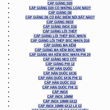
CÁP GIẰNG D20
CÁP GIẰNG D20 CÓ NHỮNG LOẠI NÀO?
CÁP GIẰNG D6
CÁP GIẰNG D6 CÓ ĐẶC ĐIỂM NỔI BẬT NÀO?
CÁP GIẰNG INOX
CÁP GIẰNG INOX D16
CÁP GIẰNG LÕI THÉP
CÁP GIẰNG LÕI THÉP BỌC NHỰA
CÁP GIẰNG LÕI THÉP BỌC NHỰA D16
CÁP GIẰNG MẠ KẼM
CÁP GIẰNG MẠ KẼM BỌC NHỰA
CÁP GIẰNG MẠ KẼM BỌC NHỰA PHI 24
CÁP GIẰNG NEO CỘT
CÁP GIẰNG PHI 12
CÁP HÀN QUỐC
CÁP HÀN QUỐC 6X36
CÁP HÀN QUỐC 6X36 PHI 11
CÁP HÀN QUỐC D12
CÁP HÀN QUỐC PHI 11
CÁP INOX
CÁP INOX 10MM
CÁP INOX 10MM 6X12
CÁP INOX 10MM 6X12 LÀ GÌ