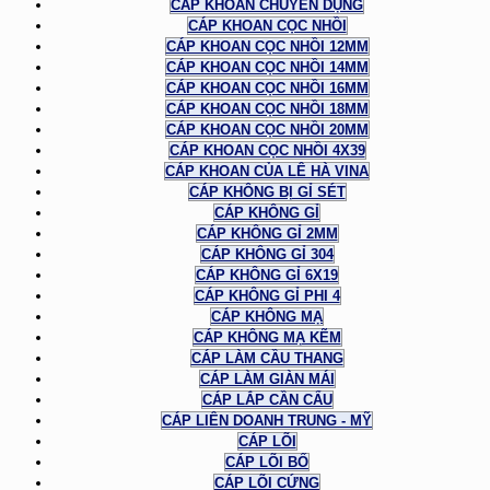
CÁP KHOAN CHUYÊN DỤNG
CÁP KHOAN CỌC NHỒI
CÁP KHOAN CỌC NHỒI 12MM
CÁP KHOAN CỌC NHỒI 14MM
CÁP KHOAN CỌC NHỒI 16MM
CÁP KHOAN CỌC NHỒI 18MM
CÁP KHOAN CỌC NHỒI 20MM
CÁP KHOAN CỌC NHỒI 4X39
CÁP KHOAN CỦA LÊ HÀ VINA
CÁP KHÔNG BỊ GỈ SÉT
CÁP KHÔNG GỈ
CÁP KHÔNG GỈ 2MM
CÁP KHÔNG GỈ 304
CÁP KHÔNG GỈ 6X19
CÁP KHÔNG GỈ PHI 4
CÁP KHÔNG MẠ
CÁP KHÔNG MẠ KẼM
CÁP LÀM CẦU THANG
CÁP LÀM GIÀN MÁI
CÁP LẮP CẦN CẨU
CÁP LIÊN DOANH TRUNG - MỸ
CÁP LÕI
CÁP LÕI BỐ
CÁP LÕI CỨNG