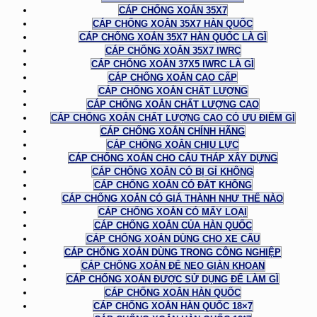
CÁP CHỐNG XOẮN 35X7
CÁP CHỐNG XOẮN 35X7 HÀN QUỐC
CÁP CHỐNG XOẮN 35X7 HÀN QUỐC LÀ GÌ
CÁP CHỐNG XOẮN 35X7 IWRC
CÁP CHỐNG XOẮN 37X5 IWRC LÀ GÌ
CÁP CHỐNG XOẮN CAO CẤP
CÁP CHỐNG XOẮN CHẤT LƯỢNG
CÁP CHỐNG XOẮN CHẤT LƯỢNG CAO
CÁP CHỐNG XOẮN CHẤT LƯỢNG CAO CÓ ƯU ĐIỂM GÌ
CÁP CHỐNG XOẮN CHÍNH HÃNG
CÁP CHỐNG XOẮN CHỊU LỰC
CÁP CHỐNG XOẮN CHO CẨU THÁP XÂY DỰNG
CÁP CHỐNG XOẮN CÓ BỊ GỈ KHÔNG
CÁP CHỐNG XOẮN CÓ ĐẮT KHÔNG
CÁP CHỐNG XOẮN CÓ GIÁ THÀNH NHƯ THẾ NÀO
CÁP CHỐNG XOẮN CÓ MẤY LOẠI
CÁP CHỐNG XOẮN CỦA HÀN QUỐC
CÁP CHỐNG XOẮN DÙNG CHO XE CẨU
CÁP CHỐNG XOẮN DÙNG TRONG CÔNG NGHIỆP
CÁP CHỐNG XOẮN ĐỂ NEO GIÀN KHOAN
CÁP CHỐNG XOẮN ĐƯỢC SỬ DỤNG ĐỂ LÀM GÌ
CÁP CHỐNG XOẮN HÀN QUỐC
CÁP CHỐNG XOẮN HÀN QUỐC 18×7