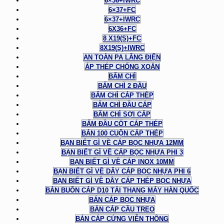
6×36+IWRC
6×37+FC
6×37+IWRC
6X36+FC
8 X19(S)+FC
8X19(S)+IWRC
AN TOÀN PA LĂNG ĐIỆN
ÁP THÉP CHỐNG XOẮN
BẤM CHÌ
BẤM CHÌ 2 ĐẦU
BẤM CHÌ CÁP THÉP
BẤM CHÌ ĐẦU CÁP
BẤM CHÌ SỢI CÁP
BẤM ĐẦU CỐT CÁP THÉP
BÁN 100 CUỘN CÁP THÉP
BẠN BIẾT GÌ VỀ CÁP BỌC NHỰA 12MM
BẠN BIẾT GÌ VỀ CÁP BỌC NHỰA PHI 3
BẠN BIẾT GÌ VỀ CÁP INOX 10MM
BẠN BIẾT GÌ VỀ DÂY CÁP BỌC NHỰA PHI 6
BẠN BIẾT GÌ VỀ DÂY CÁP THÉP BỌC NHỰA
BÁN BUÔN CÁP D10 TẢI THANG MÁY HÀN QUỐC
BÁN CÁP BỌC NHỰA
BÁN CÁP CẦU TREO
BÁN CÁP CỨNG VIỄN THÔNG