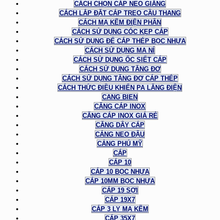
CÁCH CHỌN CÁP NEO GIẰNG
CÁCH LẮP ĐẶT CÁP TREO CẦU THANG
CÁCH MẠ KẼM ĐIỆN PHÂN
CÁCH SỬ DỤNG CÓC KẸP CÁP
CÁCH SỬ DỤNG ĐỂ CÁP THÉP BỌC NHỰA
CÁCH SỬ DỤNG MA NÍ
CÁCH SỬ DỤNG ỐC SIẾT CÁP
CÁCH SỬ DỤNG TĂNG ĐƠ
CÁCH SỬ DỤNG TĂNG ĐƠ CÁP THÉP
CÁCH THỨC ĐIỀU KHIỂN PA LĂNG ĐIỆN
CANG BIEN
CĂNG CÁP INOX
CĂNG CÁP INOX GIÁ RẺ
CĂNG DÂY CÁP
CẢNG NEO ĐẬU
CẢNG PHÚ MỸ
CÁP
CÁP 10
CÁP 10 BỌC NHỰA
CÁP 10MM BỌC NHỰA
CÁP 19 SỢI
CÁP 19X7
CÁP 3 LY MẠ KẼM
CÁP 35X7