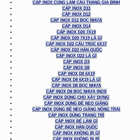
CÁP INOX CÙNG LÀM CẦU THANG GIA ĐÌNH
CÁP INOX D11
CÁP INOX D12
CÁP INOX D12 BỌC NHỰA
CÁP INOX D14
CÁP INOX D20 7X19
CÁP INOX D20 7X19 LÀ GÌ
CÁP INOX D22 CẤU TRÚC 6X37
CÁP INOX D22 HÀN QUỐC
CÁP INOX D22 LÀ GÌ
CÁP INOX D3
CÁP INOX D8
CÁP INOX D8 6X19
CÁP INOX D8 6X19 LÀ GÌ
CÁP INOX D8 BỌC NHỰA
CÁP INOX D8 BỌC NHỰA INOX
CÁP INOX DÙNG CHO XÂY DỰNG
CÁP INOX DÙNG ĐỂ NEO GIẰNG
CÁP INOX DÙNG ĐỂ NEO GIẰNG NÔNG TRẠI
CÁP INOX DÙNG TRANG TRÍ
CÁP INOX ĐỂ LÀM GÌ
CÁP INOX HÀN QUỐC
CÁP INOX KHÔNG BỊ GỈ
CÁP INOX KHÔNG BỊ RỈ