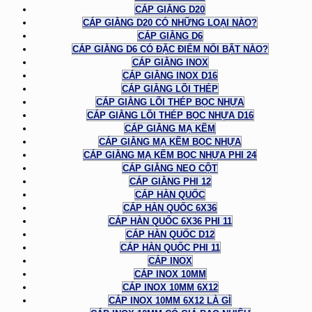
CÁP GIẰNG D20
CÁP GIẰNG D20 CÓ NHỮNG LOẠI NÀO?
CÁP GIẰNG D6
CÁP GIẰNG D6 CÓ ĐẶC ĐIỂM NỔI BẬT NÀO?
CÁP GIẰNG INOX
CÁP GIẰNG INOX D16
CÁP GIẰNG LÕI THÉP
CÁP GIẰNG LÕI THÉP BỌC NHỰA
CÁP GIẰNG LÕI THÉP BỌC NHỰA D16
CÁP GIẰNG MẠ KẼM
CÁP GIẰNG MẠ KẼM BỌC NHỰA
CÁP GIẰNG MẠ KẼM BỌC NHỰA PHI 24
CÁP GIẰNG NEO CỘT
CÁP GIẰNG PHI 12
CÁP HÀN QUỐC
CÁP HÀN QUỐC 6X36
CÁP HÀN QUỐC 6X36 PHI 11
CÁP HÀN QUỐC D12
CÁP HÀN QUỐC PHI 11
CÁP INOX
CÁP INOX 10MM
CÁP INOX 10MM 6X12
CÁP INOX 10MM 6X12 LÀ GÌ