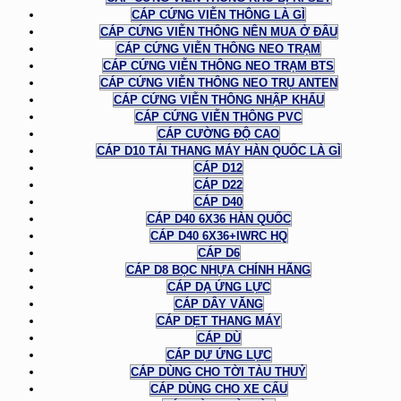
CÁP CỨNG VIỄN THÔNG LÀ GÌ
CÁP CỨNG VIỄN THÔNG NÊN MUA Ở ĐÂU
CÁP CỨNG VIỄN THÔNG NEO TRẠM
CÁP CỨNG VIỄN THÔNG NEO TRẠM BTS
CÁP CỨNG VIỄN THÔNG NEO TRỤ ANTEN
CÁP CỨNG VIỄN THÔNG NHẬP KHẨU
CÁP CỨNG VIỄN THÔNG PVC
CÁP CƯỜNG ĐỘ CAO
CÁP D10 TẢI THANG MÁY HÀN QUỐC LÀ GÌ
CÁP D12
CÁP D22
CÁP D40
CÁP D40 6X36 HÀN QUỐC
CÁP D40 6X36+IWRC HQ
CÁP D6
CÁP D8 BỌC NHỰA CHÍNH HÃNG
CÁP DẠ ỨNG LỰC
CÁP DÂY VĂNG
CÁP DẸT THANG MÁY
CÁP DÙ
CÁP DỰ ỨNG LỰC
CÁP DÙNG CHO TỜI TÀU THUỶ
CÁP DÙNG CHO XE CẨU