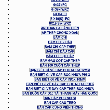
6×36+IWRC
6×37+FC
6×37+IWRC
6X36+FC
8 X19(S)+FC
8X19(S)+IWRC
AN TOÀN PA LĂNG ĐIỆN
ÁP THÉP CHỐNG XOẮN
BẤM CHÌ
BẤM CHÌ 2 ĐẦU
BẤM CHÌ CÁP THÉP
BẤM CHÌ ĐẦU CÁP
BẤM CHÌ SỢI CÁP
BẤM ĐẦU CỐT CÁP THÉP
BÁN 100 CUỘN CÁP THÉP
BẠN BIẾT GÌ VỀ CÁP BỌC NHỰA 12MM
BẠN BIẾT GÌ VỀ CÁP BỌC NHỰA PHI 3
BẠN BIẾT GÌ VỀ CÁP INOX 10MM
BẠN BIẾT GÌ VỀ DÂY CÁP BỌC NHỰA PHI 6
BẠN BIẾT GÌ VỀ DÂY CÁP THÉP BỌC NHỰA
BÁN BUÔN CÁP D10 TẢI THANG MÁY HÀN QUỐC
BÁN CÁP BỌC NHỰA
BÁN CÁP CẦU TREO
BÁN CÁP CỨNG VIỄN THÔNG