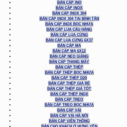
BÁN CÁP INO
BÁN CÁP INOX
BÁN CÁP INOX 304
BÁN CÁP INOX 304 TẠI BÌNH TÂN
BÁN CÁP INOX BỌC NHỰA
BÁN CÁP LỤA CẨU HÀNG
BÁN CÁP LỤA CỨNG
BÁN CÁP LỤA CỨNG 6X37
BÁN CÁP MẠ
BÁN CÁP MẠ 6X12
BÁN CÁP NEO GIẰNG
BÁN CÁP THANG MÁY
BÁN CÁP THÉP
BÁN CÁP THÉP BỌC NHỰA
BÁN CÁP THÉP D20
BÁN CÁP THÉP GIÁ RẺ
BÁN CÁP THÉP GIÁ TỐT
BÁN CÁP THÉP INOX
BÁN CÁP TREO
BÁN CÁP TREO BỌC NHỰA
BÁN CÁP VẢI
BÁN CÁP VẢI HÀ NỘI
BÁN CÁP VIỄN THÔNG
BÁN CHO KHÁCH Ở HƯNG YÊN