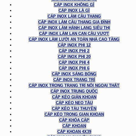
CÁP INOX KHÔNG GỈ
CÁP INOX LÀ GÌ
CÁP INOX LÀM CẦU THANG
CÁP INOX LÀM CẦU THANG GIA ĐÌNH
CÁP INOX LÀM HÀNH LANG SIÊU THỊ
CÁP INOX LÀM LAN CAN CẦU VƯỢT
CÁP INOX LÀM LƯỚI AN TOÀN NHÀ CAO TẦNG
CÁP INOX PHI 12
CÁP INOX PHI 2
CÁP INOX PHI 20
CÁP INOX PHI 4
CÁP INOX PHI 6
CÁP INOX SÁNG BÓNG
CÁP INOX TRANG TRÍ
CÁP INOX TRONG TRANG TRÍ NỘI NGOẠI THẤT
CÁP INOX TRUNG QUỐC
CÁP KÉO GIÀN KHOAN
CÁP KÉO NEO TÀU
CÁP KÉO TÀU THUYỀN
CÁP KÉO TRONG GIAN KHOAN
CÁP KHÓA CÁP
CÁP KHOAN
CÁP KHOAN 4X39