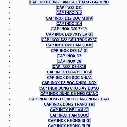
CÁP INOX CÙNG LÀM CẦU THANG GIA ĐÌNH
CÁP INOX D11
CÁP INOX D12
CÁP INOX D12 BỌC NHỰA
CÁP INOX D14
CÁP INOX D20 7X19
CÁP INOX D20 7X19 LÀ GÌ
CÁP INOX D22 CẤU TRÚC 6X37
CÁP INOX D22 HÀN QUỐC
CÁP INOX D22 LÀ GÌ
CÁP INOX D3
CÁP INOX D8
CÁP INOX D8 6X19
CÁP INOX D8 6X19 LÀ GÌ
CÁP INOX D8 BỌC NHỰA
CÁP INOX D8 BỌC NHỰA INOX
CÁP INOX DÙNG CHO XÂY DỰNG
CÁP INOX DÙNG ĐỂ NEO GIẰNG
CÁP INOX DÙNG ĐỂ NEO GIẰNG NÔNG TRẠI
CÁP INOX DÙNG TRANG TRÍ
CÁP INOX ĐỂ LÀM GÌ
CÁP INOX HÀN QUỐC
CÁP INOX KHÔNG BỊ GỈ
CÁP INOX KHÔNG BỊ RỈ