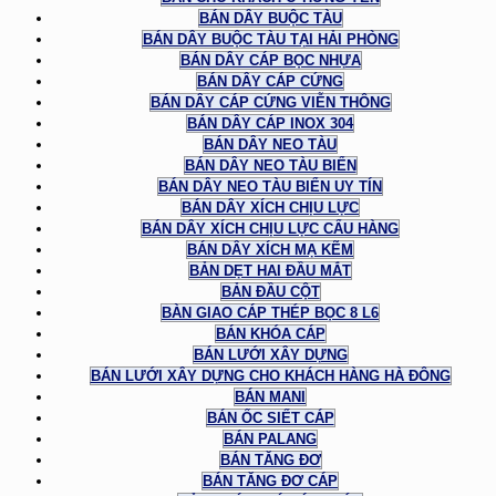
BÁN DÂY BUỘC TÀU
BÁN DÂY BUỘC TÀU TẠI HẢI PHÒNG
BÁN DÂY CÁP BỌC NHỰA
BÁN DÂY CÁP CỨNG
BÁN DÂY CÁP CỨNG VIỄN THÔNG
BÁN DÂY CÁP INOX 304
BÁN DÂY NEO TÀU
BÁN DÂY NEO TÀU BIỂN
BÁN DÂY NEO TÀU BIỂN UY TÍN
BÁN DÂY XÍCH CHỊU LỰC
BÁN DÂY XÍCH CHỊU LỰC CẨU HÀNG
BÁN DÂY XÍCH MẠ KẼM
BẢN DẸT HAI ĐẦU MẮT
BẢN ĐẦU CỘT
BÀN GIAO CÁP THÉP BỌC 8 L6
BÁN KHÓA CÁP
BÁN LƯỚI XÂY DỰNG
BÁN LƯỚI XÂY DỰNG CHO KHÁCH HÀNG HÀ ĐÔNG
BÁN MANI
BÁN ỐC SIẾT CÁP
BÁN PALANG
BÁN TĂNG ĐƠ
BÁN TĂNG ĐƠ CÁP