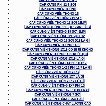
CÁP CỨNG PHI 12 19 SỢI
CÁP CỨNG PHI 12 7 SỢI
CÁP CỨNG VIỄN THÔNG
CÁP CỨNG VIỄN THÔNG 19
CÁP CỨNG VIỄN THÔNG 19 SỢI
CÁP CỨNG VIỄN THÔNG 19 SỢI 12MM
CÁP CỨNG VIỄN THÔNG 19 SỢI 12MM LÀ GÌ
CÁP CỨNG VIỄN THÔNG 19 SỢI 8MM
CÁP CỨNG VIỄN THÔNG 19 SỢI D12
CÁP CỨNG VIỄN THÔNG 19 SỢI D12 LÀ GÌ
CÁP CỨNG VIỄN THÔNG 1X19
CÁP CỨNG VIỄN THÔNG 1X19 CÓ BỊ RỈ KHÔNG
CÁP CỨNG VIỄN THÔNG 1X19 KHÓ BỊ GỈ
CÁP CỨNG VIỄN THÔNG 1X19 LÀ GÌ
CÁP CỨNG VIỄN THÔNG 1X19 PHI 12.7
CÁP CỨNG VIỄN THÔNG 1X19 PHI 12.7 LÀ GÌ
CÁP CỨNG VIỄN THÔNG 1X7
CÁP CỨNG VIỄN THÔNG 1X7 LÀ GÌ
CÁP CỨNG VIỄN THÔNG 1X7 LÊ HÀ
CÁP CỨNG VIỄN THÔNG 1X7 PHI 10
CÁP CỨNG VIỄN THÔNG 1X7 PHI 10 LÀ GÌ
CÁP CỨNG VIỄN THÔNG 7 SỢI
CÁP CỨNG VIỄN THÔNG CAO CẤP
CÁP CỨNG VIỄN THÔNG CHẤT LƯỢNG CAO