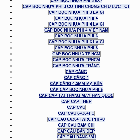
CÁP BỌC NHỰA PHI 3 6X7
CÁP BỌC NHỰA PHI 3 CÓ TÍNH CHỐNG CHỊU LỰC TỐT
CÁP BỌC NHỰA PHI 3 LÀ GÌ
CÁP BỌC NHỰA PHI 4
CÁP BỌC NHỰA PHI 4 LÀ GÌ
CÁP BỌC NHỰA PHI 4 VIỆT NAM
CÁP BỌC NHỰA PHI 6
CÁP BỌC NHỰA PHI 6 LÀ GÌ
CÁP BỌC NHỰA PHI 8
CÁP BỌC NHỰA TP.HCM
CÁP BỌC NHỰA TPHCM
CÁP BỌC NHỰA TRẮNG
CÁP CĂNG
CÁP CĂNG 4
CÁP CĂNG 4.5MM MẠ KẼM
CÁP CÁP BỌC NHỰA PHI 6
CẤP CÁP TẢI THANG MÁY HÀN QUỐC
CẤP CÁP THÉP
CÁP CẨU
CÁP CẨU 6×36+FC
CÁP CẨU 6X36+ IWRC PHI 40
CÁP CẨU BẤM CHÌ
CÁP CẨU BẢN DẸP
CÁP CẨU BẰNG VẢI