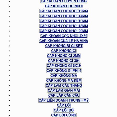
CÁP KHOAN CHUYÊN DỤNG
CÁP KHOAN CỌC NHỒI
CÁP KHOAN CỌC NHỒI 12MM
CÁP KHOAN CỌC NHỒI 14MM
CÁP KHOAN CỌC NHỒI 16MM
CÁP KHOAN CỌC NHỒI 18MM
CÁP KHOAN CỌC NHỒI 20MM
CÁP KHOAN CỌC NHỒI 4X39
CÁP KHOAN CỦA LÊ HÀ VINA
CÁP KHÔNG BỊ GỈ SÉT
CÁP KHÔNG GỈ
CÁP KHÔNG GỈ 2MM
CÁP KHÔNG GỈ 304
CÁP KHÔNG GỈ 6X19
CÁP KHÔNG GỈ PHI 4
CÁP KHÔNG MẠ
CÁP KHÔNG MẠ KẼM
CÁP LÀM CẦU THANG
CÁP LÀM GIÀN MÁI
CÁP LẮP CẦN CẨU
CÁP LIÊN DOANH TRUNG - MỸ
CÁP LÕI
CÁP LÕI BỐ
CÁP LÕI CỨNG