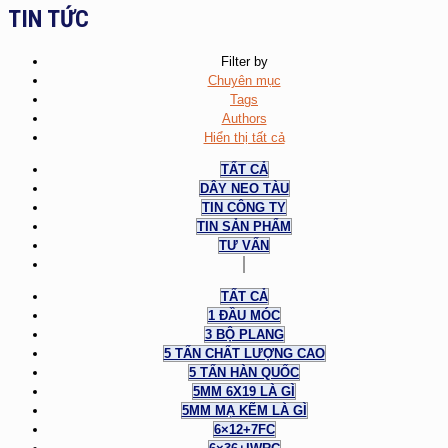
TIN TỨC
Filter by
Chuyên mục
Tags
Authors
Hiển thị tất cả
TẤT CẢ
DÂY NEO TÀU
TIN CÔNG TY
TIN SẢN PHẨM
TƯ VẤN
TẤT CẢ
1 ĐẦU MÓC
3 BỘ PLANG
5 TẤN CHẤT LƯỢNG CAO
5 TẤN HÀN QUỐC
5MM 6X19 LÀ GÌ
5MM MẠ KẼM LÀ GÌ
6×12+7FC