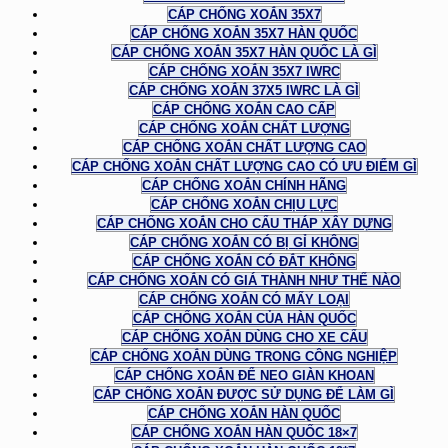
CÁP CHỐNG XOẮN 35X7
CÁP CHỐNG XOẮN 35X7 HÀN QUỐC
CÁP CHỐNG XOẮN 35X7 HÀN QUỐC LÀ GÌ
CÁP CHỐNG XOẮN 35X7 IWRC
CÁP CHỐNG XOẮN 37X5 IWRC LÀ GÌ
CÁP CHỐNG XOẮN CAO CẤP
CÁP CHỐNG XOẮN CHẤT LƯỢNG
CÁP CHỐNG XOẮN CHẤT LƯỢNG CAO
CÁP CHỐNG XOẮN CHẤT LƯỢNG CAO CÓ ƯU ĐIỂM GÌ
CÁP CHỐNG XOẮN CHÍNH HÃNG
CÁP CHỐNG XOẮN CHỊU LỰC
CÁP CHỐNG XOẮN CHO CẨU THÁP XÂY DỰNG
CÁP CHỐNG XOẮN CÓ BỊ GỈ KHÔNG
CÁP CHỐNG XOẮN CÓ ĐẮT KHÔNG
CÁP CHỐNG XOẮN CÓ GIÁ THÀNH NHƯ THẾ NÀO
CÁP CHỐNG XOẮN CÓ MẤY LOẠI
CÁP CHỐNG XOẮN CỦA HÀN QUỐC
CÁP CHỐNG XOẮN DÙNG CHO XE CẨU
CÁP CHỐNG XOẮN DÙNG TRONG CÔNG NGHIỆP
CÁP CHỐNG XOẮN ĐỂ NEO GIÀN KHOAN
CÁP CHỐNG XOẮN ĐƯỢC SỬ DỤNG ĐỂ LÀM GÌ
CÁP CHỐNG XOẮN HÀN QUỐC
CÁP CHỐNG XOẮN HÀN QUỐC 18×7