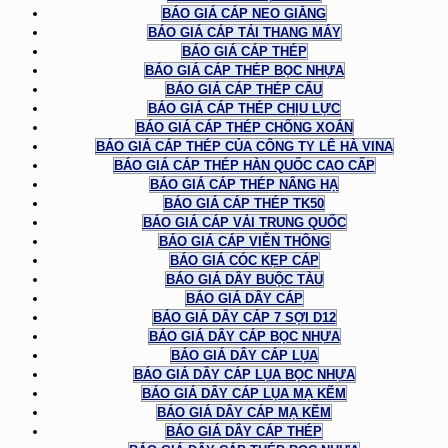
BÁO GIÁ CÁP NEO GIẰNG
BÁO GIÁ CÁP TẢI THANG MÁY
BÁO GIÁ CÁP THÉP
BÁO GIÁ CÁP THÉP BỌC NHỰA
BÁO GIÁ CÁP THÉP CẨU
BÁO GIÁ CÁP THÉP CHỊU LỰC
BÁO GIÁ CÁP THÉP CHỐNG XOẮN
BÁO GIÁ CÁP THÉP CỦA CÔNG TY LÊ HÀ VINA
BÁO GIÁ CÁP THÉP HÀN QUỐC CAO CẤP
BÁO GIÁ CÁP THÉP NÂNG HẠ
BÁO GIÁ CÁP THÉP TK50
BÁO GIÁ CÁP VẢI TRUNG QUỐC
BÁO GIÁ CÁP VIỄN THÔNG
BÁO GIÁ CÓC KẸP CÁP
BÁO GIÁ DÂY BUỘC TÀU
BÁO GIÁ DÂY CÁP
BÁO GIÁ DÂY CÁP 7 SỢI D12
BÁO GIÁ DÂY CÁP BỌC NHỰA
BÁO GIÁ DÂY CÁP LỤA
BÁO GIÁ DÂY CÁP LỤA BỌC NHỰA
BÁO GIÁ DÂY CÁP LỤA MẠ KẼM
BÁO GIÁ DÂY CÁP MẠ KẼM
BÁO GIÁ DÂY CÁP THÉP