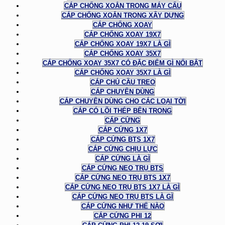
CÁP CHỐNG XOẮN TRONG MÁY CẨU
CÁP CHỐNG XOẮN TRONG XÂY DỰNG
CÁP CHỐNG XOAY
CÁP CHỐNG XOAY 19X7
CÁP CHỐNG XOAY 19X7 LÀ GÌ
CÁP CHỐNG XOAY 35X7
CÁP CHỐNG XOAY 35X7 CÓ ĐẶC ĐIỂM GÌ NỔI BẬT
CÁP CHỐNG XOAY 35X7 LÀ GÌ
CÁP CHỦ CẦU TREO
CÁP CHUYÊN DÙNG
CÁP CHUYÊN DÙNG CHO CÁC LOẠI TỜI
CÁP CÓ LÕI THÉP BÊN TRONG
CÁP CỨNG
CÁP CỨNG 1X7
CÁP CỨNG BTS 1X7
CÁP CỨNG CHỊU LỰC
CÁP CỨNG LÀ GÌ
CÁP CỨNG NEO TRỤ BTS
CÁP CỨNG NEO TRỤ BTS 1X7
CÁP CỨNG NEO TRỤ BTS 1X7 LÀ GÌ
CÁP CỨNG NEO TRỤ BTS LÀ GÌ
CÁP CỨNG NHƯ THẾ NÀO
CÁP CỨNG PHI 12