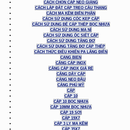
CÁCH CHỌN CÁP NEO GIẰNG
CÁCH LẮP ĐẶT CÁP TREO CẦU THANG
CÁCH MẠ KẼM ĐIỆN PHÂN
CÁCH SỬ DỤNG CÓC KẸP CÁP
CÁCH SỬ DỤNG ĐỂ CÁP THÉP BỌC NHỰA
CÁCH SỬ DỤNG MA NÍ
CÁCH SỬ DỤNG ỐC SIẾT CÁP
CÁCH SỬ DỤNG TĂNG ĐƠ
CÁCH SỬ DỤNG TĂNG ĐƠ CÁP THÉP
CÁCH THỨC ĐIỀU KHIỂN PA LĂNG ĐIỆN
CANG BIEN
CĂNG CÁP INOX
CĂNG CÁP INOX GIÁ RẺ
CĂNG DÂY CÁP
CẢNG NEO ĐẬU
CẢNG PHÚ MỸ
CÁP
CÁP 10
CÁP 10 BỌC NHỰA
CÁP 10MM BỌC NHỰA
CÁP 19 SỢI
CÁP 19X7
CÁP 3 LY MẠ KẼM
CÁP 35X7