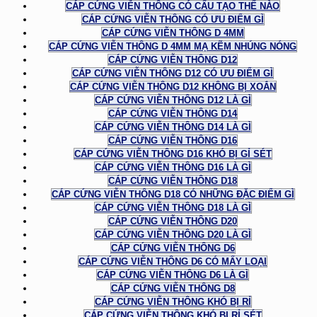
CÁP CỨNG VIỄN THÔNG CÓ CẤU TẠO THẾ NÀO
CÁP CỨNG VIỄN THÔNG CÓ ƯU ĐIỂM GÌ
CÁP CỨNG VIỄN THÔNG D 4MM
CÁP CỨNG VIỄN THÔNG D 4MM MẠ KẼM NHÚNG NÓNG
CÁP CỨNG VIỄN THÔNG D12
CÁP CỨNG VIỄN THÔNG D12 CÓ ƯU ĐIỂM GÌ
CÁP CỨNG VIỄN THÔNG D12 KHÔNG BỊ XOẮN
CÁP CỨNG VIỄN THÔNG D12 LÀ GÌ
CÁP CỨNG VIỄN THÔNG D14
CÁP CỨNG VIỄN THÔNG D14 LÀ GÌ
CÁP CỨNG VIỄN THÔNG D16
CÁP CỨNG VIỄN THÔNG D16 KHÓ BỊ GỈ SÉT
CÁP CỨNG VIỄN THÔNG D16 LÀ GÌ
CÁP CỨNG VIỄN THÔNG D18
CÁP CỨNG VIỄN THÔNG D18 CÓ NHỮNG ĐẶC ĐIỂM GÌ
CÁP CỨNG VIỄN THÔNG D18 LÀ GÌ
CÁP CỨNG VIỄN THÔNG D20
CÁP CỨNG VIỄN THÔNG D20 LÀ GÌ
CÁP CỨNG VIỄN THÔNG D6
CÁP CỨNG VIỄN THÔNG D6 CÓ MẤY LOẠI
CÁP CỨNG VIỄN THÔNG D6 LÀ GÌ
CÁP CỨNG VIỄN THÔNG D8
CÁP CỨNG VIỄN THÔNG KHÓ BỊ RỈ
CÁP CỨNG VIỄN THÔNG KHÓ BỊ RỈ SÉT