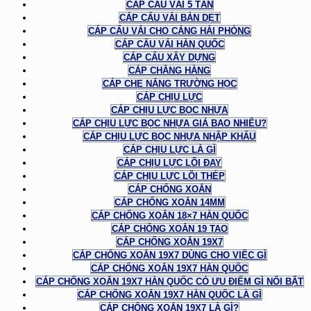
CÁP CẨU VẢI 5 TẤN
CÁP CẨU VẢI BẢN DẸT
CÁP CẨU VẢI CHO CẢNG HẢI PHÒNG
CÁP CẨU VẢI HÀN QUỐC
CÁP CẨU XÂY DỰNG
CÁP CHẰNG HÀNG
CÁP CHE NẮNG TRƯỜNG HỌC
CÁP CHỊU LỰC
CÁP CHỊU LỰC BỌC NHỰA
CÁP CHỊU LỰC BỌC NHỰA GIÁ BAO NHIÊU?
CÁP CHỊU LỰC BỌC NHỰA NHẬP KHẨU
CÁP CHỊU LỰC LÀ GÌ
CÁP CHỊU LỰC LÕI ĐAY
CÁP CHỊU LỰC LÕI THÉP
CÁP CHỐNG XOẮN
CÁP CHỐNG XOẮN 14MM
CÁP CHỐNG XOẮN 18×7 HÀN QUỐC
CÁP CHỐNG XOẮN 19 TAO
CÁP CHỐNG XOẮN 19X7
CÁP CHỐNG XOẮN 19X7 DÙNG CHO VIỆC GÌ
CÁP CHỐNG XOẮN 19X7 HÀN QUỐC
CÁP CHỐNG XOẮN 19X7 HÀN QUỐC CÓ ƯU ĐIỂM GÌ NỔI BẬT
CÁP CHỐNG XOẮN 19X7 HÀN QUỐC LÀ GÌ
CÁP CHỐNG XOẮN 19X7 LÀ GÌ?