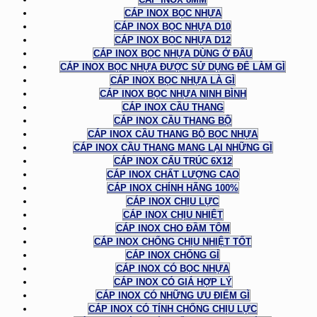
CÁP INOX BỌC NHỰA
CÁP INOX BỌC NHỰA D10
CÁP INOX BỌC NHỰA D12
CÁP INOX BỌC NHỰA DÙNG Ở ĐÂU
CÁP INOX BỌC NHỰA ĐƯỢC SỬ DỤNG ĐỂ LÀM GÌ
CÁP INOX BỌC NHỰA LÀ GÌ
CÁP INOX BỌC NHỰA NINH BÌNH
CÁP INOX CẦU THANG
CÁP INOX CẦU THANG BỘ
CÁP INOX CẦU THANG BỘ BỌC NHỰA
CÁP INOX CẦU THANG MANG LẠI NHỮNG GÌ
CÁP INOX CẤU TRÚC 6X12
CÁP INOX CHẤT LƯỢNG CAO
CÁP INOX CHÍNH HÃNG 100%
CÁP INOX CHỊU LỰC
CÁP INOX CHỊU NHIỆT
CÁP INOX CHO ĐẦM TÔM
CÁP INOX CHỐNG CHỊU NHIỆT TỐT
CÁP INOX CHỐNG GỈ
CÁP INOX CÓ BỌC NHỰA
CÁP INOX CÓ GIÁ HỢP LÝ
CÁP INOX CÓ NHỮNG ƯU ĐIỂM GÌ
CÁP INOX CÓ TÍNH CHỐNG CHỊU LỰC