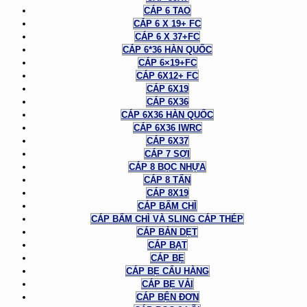
CÁP 6 TAO
CÁP 6 X 19+ FC
CÁP 6 X 37+FC
CÁP 6*36 HÀN QUỐC
CÁP 6×19+FC
CÁP 6X12+ FC
CÁP 6X19
CÁP 6X36
CÁP 6X36 HÀN QUỐC
CÁP 6X36 IWRC
CÁP 6X37
CÁP 7 SỢI
CÁP 8 BỌC NHỰA
CÁP 8 TẤN
CÁP 8X19
CÁP BẤM CHÌ
CÁP BẤM CHÌ VÀ SLING CÁP THÉP
CÁP BẢN DẸT
CÁP BẠT
CÁP BẸ
CÁP BẸ CẨU HÀNG
CÁP BẸ VẢI
CÁP BỆN ĐƠN