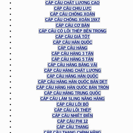
CÁP CẨU CHẤT LƯỢNG CAO
CÁP CẨU CHỊU LỰC
CÁP CẨU CHỐNG XOẮN
CÁP CẨU CHỐNG XOẮN 19X7
CÁP CẨU CƠ BẢN
CÁP CẨU CÓ LÕI THÉP BÊN TRONG
CÁP CẨU GIÁ TỐT
CÁP CẨU HÀN QUỐC
CÁP CẨU HÀNG
CÁP CẨU HÀNG 3 TẤN
CÁP CẨU HÀNG 5 TẤN
CÁP CẨU HÀNG BẰNG VẢI
CÁP CẨU HÀNG CHẤT LƯỢNG
CÁP CẨU HÀNG HÀN QUỐC
CÁP CẨU HÀNG HÀN QUỐC BẢN DẸT
CÁP CẨU HÀNG HÀN QUỐC BẢN TRÒN
CÁP CẨU HÀNG TRUNG QUỐC
CÁP CẨU LÀM SLING NÂNG HÀNG
CÁP CẨU LÕI BỐ
CÁP CẨU LÕI THÉP
CÁP CẨU NHIỆT ĐIỆN
CÁP CẨU PHI 12
CÁP CẦU THANG
CÁP CẦU THANG CHÍNH HÃNG