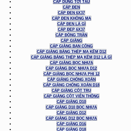
CÁP DÙNG TỜI TÀU
CÁP ĐEN
CÁP ĐEN 6X37
CÁP ĐEN KHÔNG MẠ
CÁP ĐEN LÀ GÌ
CÁP ĐEP 6X37
CÁP ĐỒNG TRẦN
CÁP GIẰNG
CÁP GIẰNG BAN CÔNG
CÁP GIẰNG BẰNG THÉP MẠ KẼM D12
CÁP GIẰNG BẰNG THÉP MẠ KẼM D12 LÀ GÌ
CÁP GIẰNG BỌC NHỰA
CÁP GIẰNG BỌC NHỰA D12
CÁP GIẰNG BỌC NHỰA PHI 12
CÁP GIẰNG CHỐNG XOẮN
CÁP GIẰNG CHỐNG XOẮN D18
CÁP GIẰNG CỘT TRỤ
CÁP GIẰNG CỘT VIỄN THÔNG
CÁP GIẰNG D10
CÁP GIẰNG D10 BỌC NHỰA
CÁP GIẰNG D12
CÁP GIẰNG D12 BỌC NHỰA
CÁP GIẰNG D16
CÁP GIẰNG D18