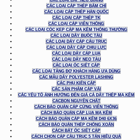
CÁC LOẠI CÁP THÉP BẤM CHÌ
CÁC LOẠI CÁP THÉP HÀN QUỐC
CÁC LOẠI CÁP THÉP TK
CÁC LOẠI CÁP VIỄN THÔNG
CÁC LOẠI CÓC KẸP CÁP MẠ KẼM THÔNG THƯỜNG
CÁC LOẠI DÂY BUỘC TÀU
CÁC LOẠI DÂY CÁP CẨU TRỤC
CÁC LOẠI DÂY CÁP CHỊU LỰC
CÁC LOẠI DÂY CÁP LỤA
CÁC LOẠI DÂY NEO TÀU
CÁC LOẠI ỐC SIẾT CÁP
CÁC LOẠI TĂNG ĐƠ KHÁCH HÀNG ƯA DÙNG
CÁC MẪU DÂY POLYESTER LASHING
CÁC PHỤ KIỆN CÁP
CÁC SẢN PHẨM CÁP VẢI
CÁC YẾU TỐ ẢNH HƯỞNG ĐẾN GIÁ CẢ DÂY THÉP MẠ KẼM
CACBON NGUYÊN CHẤT
CÁCH BẢO QUẢN CÁP CỨNG VIỄN THÔNG
CÁCH BẢO QUẢN CÁP LỤA MẠ KẼM
CÁCH BẢO QUẢN CÁP MẠ KẼM D40 6X36
CÁCH BẢO QUẢN THÉP CHỐNG XOẮN
CÁCH BẮT ỐC SIẾT CÁP
CÁCH CHỌN CÁP CẦU TRỤC 5 TẤN HIỆU QUẢ