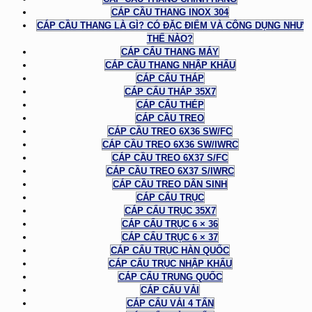
CÁP CẦU THANG INOX 304
CÁP CẦU THANG LÀ GÌ? CÓ ĐẶC ĐIỂM VÀ CÔNG DỤNG NHƯ
THẾ NÀO?
CÁP CẨU THANG MÁY
CÁP CẦU THANG NHẬP KHẨU
CÁP CẨU THÁP
CÁP CẨU THÁP 35X7
CÁP CẨU THÉP
CÁP CẦU TREO
CÁP CẦU TREO 6X36 SW/FC
CÁP CẦU TREO 6X36 SW/IWRC
CÁP CẦU TREO 6X37 S/FC
CÁP CẦU TREO 6X37 S/IWRC
CÁP CẦU TREO DÂN SINH
CÁP CẨU TRỤC
CÁP CẨU TRỤC 35X7
CÁP CẨU TRỤC 6 × 36
CÁP CẨU TRỤC 6 × 37
CÁP CẨU TRỤC HÀN QUỐC
CÁP CẨU TRỤC NHẬP KHẨU
CÁP CẨU TRUNG QUỐC
CÁP CẨU VẢI
CÁP CẨU VẢI 4 TẤN