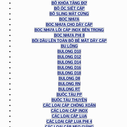
BỘ KHÓA TĂNG ĐƠ
BỘ ỐC SIẾT CÁP
BỘ SLING MẮT CỨNG
BỌC NHỰA
BỌC NHỰA CHO DÂY CÁP
BỌC NHỰA LÕI CÁP INOX BÊN TRONG
BỌC NHỰA PHI 8
BÔI DẦU LÊN TOÀN BỘ BỀ MẶT DÂY CÁP
BU LÔNG
BULONG D10
BULONG D12
BULONG D14
BULONG D16
BULONG D18
BULONG D8
BULONG RN
BULONG RT
BUỘC TÀU PP
BUỘC TÀU THUYỀN
CÁC LOẠI CÁP CHỐNG XOẮN
CÁC LOẠI CÁP INOX
CÁC LOẠI CÁP LỤA
CÁC LOẠI CÁP LỤA PHI 4
CÁC LOẠI CÁP NEO GIẰNG