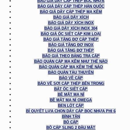
BÁO GIÁ DÂY CÁP THÉP BỌC NHỰA
BÁO GIÁ DÂY CÁP THÉP HÀN QUỐC
BÁO GIÁ DÂY CÁP THÉP MẠ KẼM
BÁO GIÁ DÂY XÍCH
BÁO GIÁ DÂY XÍCH INOX
BÁO GIÁ DÂY XÍCH INOX 304
BÁO GIÁ ỐC SIẾT CÁP KIM LOẠI
BÁO GIÁ TĂNG ĐƠ CÁP THÉP
BÁO GIÁ TĂNG ĐƠ INOX
BÁO GIÁ TĂNG ĐƠ THÉP
BÁO GIÁ THEO BẢNG TRA CÁP
BẢO QUẢN CÁP MẠ KẼM NHƯ THẾ NÀO
BẢO QUẢN CÁP MẠ KẼM THẾ NÀO
BẢO QUẢN TÀU THUYỀN
BẢO VỆ CÁP
BẢO VỆ SỢI CÁP THÉP BÊN TRONG
BẮT ỐC SIẾT CÁP
BỀ MẶT MA NÍ
BỀ MẶT MA NÍ OMEGA
BẸN LÓT CÁP
BÍ QUYẾT LỰA CHỌN DÂY CÁP BỌC NHỰA PHI 6
BÌNH TÂN
BÓ CÁP
BỘ CÁP SLING 2 ĐẦU MẮT