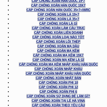
CÁP CHỐNG XOẮN HÀN QUỐC 19*7
CÁP CHỐNG XOẮN HÀN QUỐC 19X7
CÁP CHỐNG XOẮN HÀN QUỐC 35×7+IWRC
CÁP CHỐNG XOẮN LÀ 19×7
CÁP CHỐNG XOẮN LÀ 35×7
CÁP CHỐNG XOẮN LÀ GÌ
CÁP CHỐNG XOẮN LÀM CẨU TRỤC
CÁP CHỐNG XOẮN LIÊN DOANH
CÁP CHỐNG XOẮN LOẠI NÀO TỐT
CÁP CHỐNG XOẮN LÕI THÉP
CÁP CHỐNG XOẮN MẠ DẦU
CÁP CHỐNG XOẮN MẠ KẼM
CÁP CHỐNG XOẮN MẠ KẼM 19X7
CÁP CHỐNG XOẮN MẠ KẼM LÀ GÌ
CÁP CHỐNG XOẮN MẠ KẼM NHẬP KHẨU HÀN QUỐC
CÁP CHỐNG XOẮN NHẬP KHẨU
CÁP CHỐNG XOẮN NHẬP KHẨU HÀN QUỐC
CÁP CHỐNG XOẮN NHẬT BẢN
CÁP CHỐNG XOẮN PHI 10
CÁP CHỐNG XOẮN PHI 12
CÁP CHỐNG XOẮN PHI 6
CÁP CHỐNG XOẮN SỬ DỤNG ĐỂ LÀM GÌ?
CÁP CHỐNG XOẮN TẠI LÊ HÀ VINA
CÁP CHỐNG XOẮN THEO YÊU CẦU