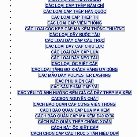
CÁC LOẠI CÁP THÉP BẤM CHÌ
CÁC LOẠI CÁP THÉP HÀN QUỐC
CÁC LOẠI CÁP THÉP TK
CÁC LOẠI CÁP VIỄN THÔNG
CÁC LOẠI CÓC KẸP CÁP MẠ KẼM THÔNG THƯỜNG
CÁC LOẠI DÂY BUỘC TÀU
CÁC LOẠI DÂY CÁP CẨU TRỤC
CÁC LOẠI DÂY CÁP CHỊU LỰC
CÁC LOẠI DÂY CÁP LỤA
CÁC LOẠI DÂY NEO TÀU
CÁC LOẠI ỐC SIẾT CÁP
CÁC LOẠI TĂNG ĐƠ KHÁCH HÀNG ƯA DÙNG
CÁC MẪU DÂY POLYESTER LASHING
CÁC PHỤ KIỆN CÁP
CÁC SẢN PHẨM CÁP VẢI
CÁC YẾU TỐ ẢNH HƯỞNG ĐẾN GIÁ CẢ DÂY THÉP MẠ KẼM
CACBON NGUYÊN CHẤT
CÁCH BẢO QUẢN CÁP CỨNG VIỄN THÔNG
CÁCH BẢO QUẢN CÁP LỤA MẠ KẼM
CÁCH BẢO QUẢN CÁP MẠ KẼM D40 6X36
CÁCH BẢO QUẢN THÉP CHỐNG XOẮN
CÁCH BẮT ỐC SIẾT CÁP
CÁCH CHỌN CÁP CẦU TRỤC 5 TẤN HIỆU QUẢ