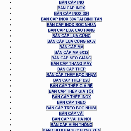
BÁN CÁP INO
BÁN CÁP INOX
BÁN CÁP INOX 304
BÁN CÁP INOX 304 TẠI BÌNH TÂN
BÁN CÁP INOX BỌC NHỰA
BÁN CÁP LỤA CẨU HÀNG
BÁN CÁP LỤA CỨNG
BÁN CÁP LỤA CỨNG 6X37
BÁN CÁP MẠ
BÁN CÁP MẠ 6X12
BÁN CÁP NEO GIẰNG
BÁN CÁP THANG MÁY
BÁN CÁP THÉP
BÁN CÁP THÉP BỌC NHỰA
BÁN CÁP THÉP D20
BÁN CÁP THÉP GIÁ RẺ
BÁN CÁP THÉP GIÁ TỐT
BÁN CÁP THÉP INOX
BÁN CÁP TREO
BÁN CÁP TREO BỌC NHỰA
BÁN CÁP VẢI
BÁN CÁP VẢI HÀ NỘI
BÁN CÁP VIỄN THÔNG
BÁN CHO KHÁCH Ở HƯNG YÊN