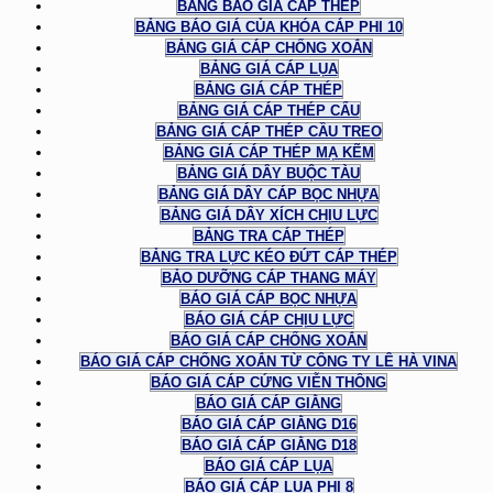
BẢNG BÁO GIÁ CÁP THÉP
BẢNG BÁO GIÁ CỦA KHÓA CÁP PHI 10
BẢNG GIÁ CÁP CHỐNG XOẮN
BẢNG GIÁ CÁP LỤA
BẢNG GIÁ CÁP THÉP
BẢNG GIÁ CÁP THÉP CẨU
BẢNG GIÁ CÁP THÉP CẦU TREO
BẢNG GIÁ CÁP THÉP MẠ KẼM
BẢNG GIÁ DÂY BUỘC TÀU
BẢNG GIÁ DÂY CÁP BỌC NHỰA
BẢNG GIÁ DÂY XÍCH CHỊU LỰC
BẢNG TRA CÁP THÉP
BẢNG TRA LỰC KÉO ĐỨT CÁP THÉP
BẢO DƯỠNG CÁP THANG MÁY
BÁO GIÁ CÁP BỌC NHỰA
BÁO GIÁ CÁP CHỊU LỰC
BÁO GIÁ CÁP CHỐNG XOẮN
BÁO GIÁ CÁP CHỐNG XOẮN TỪ CÔNG TY LÊ HÀ VINA
BÁO GIÁ CÁP CỨNG VIỄN THÔNG
BÁO GIÁ CÁP GIẰNG
BÁO GIÁ CÁP GIẰNG D16
BÁO GIÁ CÁP GIẰNG D18
BÁO GIÁ CÁP LỤA
BÁO GIÁ CÁP LỤA PHI 8