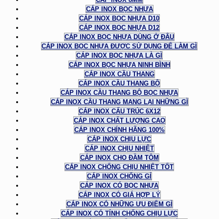
CÁP INOX BỌC NHỰA
CÁP INOX BỌC NHỰA D10
CÁP INOX BỌC NHỰA D12
CÁP INOX BỌC NHỰA DÙNG Ở ĐÂU
CÁP INOX BỌC NHỰA ĐƯỢC SỬ DỤNG ĐỂ LÀM GÌ
CÁP INOX BỌC NHỰA LÀ GÌ
CÁP INOX BỌC NHỰA NINH BÌNH
CÁP INOX CẦU THANG
CÁP INOX CẦU THANG BỘ
CÁP INOX CẦU THANG BỘ BỌC NHỰA
CÁP INOX CẦU THANG MANG LẠI NHỮNG GÌ
CÁP INOX CẤU TRÚC 6X12
CÁP INOX CHẤT LƯỢNG CAO
CÁP INOX CHÍNH HÃNG 100%
CÁP INOX CHỊU LỰC
CÁP INOX CHỊU NHIỆT
CÁP INOX CHO ĐẦM TÔM
CÁP INOX CHỐNG CHỊU NHIỆT TỐT
CÁP INOX CHỐNG GỈ
CÁP INOX CÓ BỌC NHỰA
CÁP INOX CÓ GIÁ HỢP LÝ
CÁP INOX CÓ NHỮNG ƯU ĐIỂM GÌ
CÁP INOX CÓ TÍNH CHỐNG CHỊU LỰC