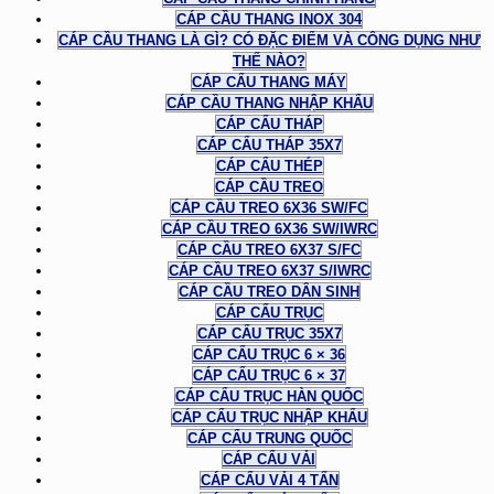
CÁP CẦU THANG INOX 304
CÁP CẦU THANG LÀ GÌ? CÓ ĐẶC ĐIỂM VÀ CÔNG DỤNG NHƯ
THẾ NÀO?
CÁP CẨU THANG MÁY
CÁP CẦU THANG NHẬP KHẨU
CÁP CẨU THÁP
CÁP CẨU THÁP 35X7
CÁP CẨU THÉP
CÁP CẦU TREO
CÁP CẦU TREO 6X36 SW/FC
CÁP CẦU TREO 6X36 SW/IWRC
CÁP CẦU TREO 6X37 S/FC
CÁP CẦU TREO 6X37 S/IWRC
CÁP CẦU TREO DÂN SINH
CÁP CẨU TRỤC
CÁP CẨU TRỤC 35X7
CÁP CẨU TRỤC 6 × 36
CÁP CẨU TRỤC 6 × 37
CÁP CẨU TRỤC HÀN QUỐC
CÁP CẨU TRỤC NHẬP KHẨU
CÁP CẨU TRUNG QUỐC
CÁP CẨU VẢI
CÁP CẨU VẢI 4 TẤN