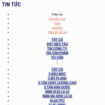
TIN TỨC
Filter by
Chuyên mục
Tags
Authors
Hiển thị tất cả
TẤT CẢ
DÂY NEO TÀU
TIN CÔNG TY
TIN SẢN PHẨM
TƯ VẤN
TẤT CẢ
1 ĐẦU MÓC
3 BỘ PLANG
5 TẤN CHẤT LƯỢNG CAO
5 TẤN HÀN QUỐC
5MM 6X19 LÀ GÌ
5MM MẠ KẼM LÀ GÌ
6×12+7FC