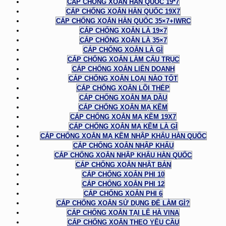
CÁP CHỐNG XOẮN HÀN QUỐC 19*7
CÁP CHỐNG XOẮN HÀN QUỐC 19X7
CÁP CHỐNG XOẮN HÀN QUỐC 35×7+IWRC
CÁP CHỐNG XOẮN LÀ 19×7
CÁP CHỐNG XOẮN LÀ 35×7
CÁP CHỐNG XOẮN LÀ GÌ
CÁP CHỐNG XOẮN LÀM CẨU TRỤC
CÁP CHỐNG XOẮN LIÊN DOANH
CÁP CHỐNG XOẮN LOẠI NÀO TỐT
CÁP CHỐNG XOẮN LÕI THÉP
CÁP CHỐNG XOẮN MẠ DẦU
CÁP CHỐNG XOẮN MẠ KẼM
CÁP CHỐNG XOẮN MẠ KẼM 19X7
CÁP CHỐNG XOẮN MẠ KẼM LÀ GÌ
CÁP CHỐNG XOẮN MẠ KẼM NHẬP KHẨU HÀN QUỐC
CÁP CHỐNG XOẮN NHẬP KHẨU
CÁP CHỐNG XOẮN NHẬP KHẨU HÀN QUỐC
CÁP CHỐNG XOẮN NHẬT BẢN
CÁP CHỐNG XOẮN PHI 10
CÁP CHỐNG XOẮN PHI 12
CÁP CHỐNG XOẮN PHI 6
CÁP CHỐNG XOẮN SỬ DỤNG ĐỂ LÀM GÌ?
CÁP CHỐNG XOẮN TẠI LÊ HÀ VINA
CÁP CHỐNG XOẮN THEO YÊU CẦU