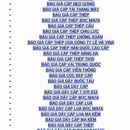
BÁO GIÁ CÁP NEO GIẰNG
BÁO GIÁ CÁP TẢI THANG MÁY
BÁO GIÁ CÁP THÉP
BÁO GIÁ CÁP THÉP BỌC NHỰA
BÁO GIÁ CÁP THÉP CẨU
BÁO GIÁ CÁP THÉP CHỊU LỰC
BÁO GIÁ CÁP THÉP CHỐNG XOẮN
BÁO GIÁ CÁP THÉP CỦA CÔNG TY LÊ HÀ VINA
BÁO GIÁ CÁP THÉP HÀN QUỐC CAO CẤP
BÁO GIÁ CÁP THÉP NÂNG HẠ
BÁO GIÁ CÁP THÉP TK50
BÁO GIÁ CÁP VẢI TRUNG QUỐC
BÁO GIÁ CÁP VIỄN THÔNG
BÁO GIÁ CÓC KẸP CÁP
BÁO GIÁ DÂY BUỘC TÀU
BÁO GIÁ DÂY CÁP
BÁO GIÁ DÂY CÁP 7 SỢI D12
BÁO GIÁ DÂY CÁP BỌC NHỰA
BÁO GIÁ DÂY CÁP LỤA
BÁO GIÁ DÂY CÁP LỤA BỌC NHỰA
BÁO GIÁ DÂY CÁP LỤA MẠ KẼM
BÁO GIÁ DÂY CÁP MẠ KẼM
BÁO GIÁ DÂY CÁP THÉP