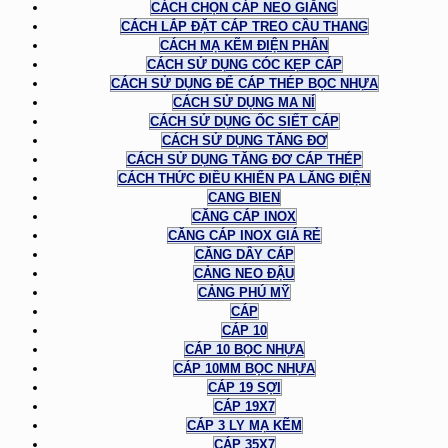
CÁCH CHỌN CÁP NEO GIẰNG
CÁCH LẮP ĐẶT CÁP TREO CẦU THANG
CÁCH MẠ KẼM ĐIỆN PHÂN
CÁCH SỬ DỤNG CÓC KẸP CÁP
CÁCH SỬ DỤNG ĐỂ CÁP THÉP BỌC NHỰA
CÁCH SỬ DỤNG MA NÍ
CÁCH SỬ DỤNG ỐC SIẾT CÁP
CÁCH SỬ DỤNG TĂNG ĐƠ
CÁCH SỬ DỤNG TĂNG ĐƠ CÁP THÉP
CÁCH THỨC ĐIỀU KHIỂN PA LĂNG ĐIỆN
CANG BIEN
CĂNG CÁP INOX
CĂNG CÁP INOX GIÁ RẺ
CĂNG DÂY CÁP
CẢNG NEO ĐẬU
CẢNG PHÚ MỸ
CÁP
CÁP 10
CÁP 10 BỌC NHỰA
CÁP 10MM BỌC NHỰA
CÁP 19 SỢI
CÁP 19X7
CÁP 3 LY MẠ KẼM
CÁP 35X7