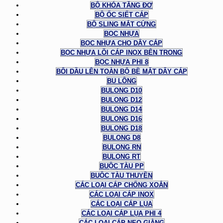
BỘ KHÓA TĂNG ĐƠ
BỘ ỐC SIẾT CÁP
BỘ SLING MẮT CỨNG
BỌC NHỰA
BỌC NHỰA CHO DÂY CÁP
BỌC NHỰA LÕI CÁP INOX BÊN TRONG
BỌC NHỰA PHI 8
BÔI DẦU LÊN TOÀN BỘ BỀ MẶT DÂY CÁP
BU LÔNG
BULONG D10
BULONG D12
BULONG D14
BULONG D16
BULONG D18
BULONG D8
BULONG RN
BULONG RT
BUỘC TÀU PP
BUỘC TÀU THUYỀN
CÁC LOẠI CÁP CHỐNG XOẮN
CÁC LOẠI CÁP INOX
CÁC LOẠI CÁP LỤA
CÁC LOẠI CÁP LỤA PHI 4
CÁC LOẠI CÁP NEO GIẰNG