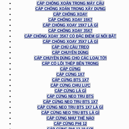
CÁP CHỐNG XOẮN TRONG MÁY CẨU
CÁP CHỐNG XOẮN TRONG XÂY DỰNG
CÁP CHỐNG XOAY
CÁP CHỐNG XOAY 19X7
CÁP CHỐNG XOAY 19X7 LÀ GÌ
CÁP CHỐNG XOAY 35X7
CÁP CHỐNG XOAY 35X7 CÓ ĐẶC ĐIỂM GÌ NỔI BẬT
CÁP CHỐNG XOAY 35X7 LÀ GÌ
CÁP CHỦ CẦU TREO
CÁP CHUYÊN DÙNG
CÁP CHUYÊN DÙNG CHO CÁC LOẠI TỜI
CÁP CÓ LÕI THÉP BÊN TRONG
CÁP CỨNG
CÁP CỨNG 1X7
CÁP CỨNG BTS 1X7
CÁP CỨNG CHỊU LỰC
CÁP CỨNG LÀ GÌ
CÁP CỨNG NEO TRỤ BTS
CÁP CỨNG NEO TRỤ BTS 1X7
CÁP CỨNG NEO TRỤ BTS 1X7 LÀ GÌ
CÁP CỨNG NEO TRỤ BTS LÀ GÌ
CÁP CỨNG NHƯ THẾ NÀO
CÁP CỨNG PHI 12