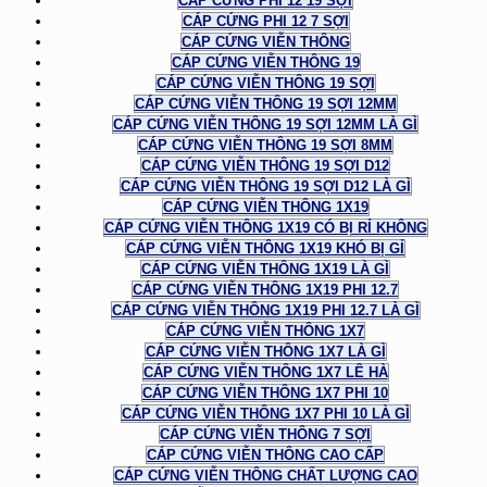
CÁP CỨNG PHI 12 19 SỢI
CÁP CỨNG PHI 12 7 SỢI
CÁP CỨNG VIỄN THÔNG
CÁP CỨNG VIỄN THÔNG 19
CÁP CỨNG VIỄN THÔNG 19 SỢI
CÁP CỨNG VIỄN THÔNG 19 SỢI 12MM
CÁP CỨNG VIỄN THÔNG 19 SỢI 12MM LÀ GÌ
CÁP CỨNG VIỄN THÔNG 19 SỢI 8MM
CÁP CỨNG VIỄN THÔNG 19 SỢI D12
CÁP CỨNG VIỄN THÔNG 19 SỢI D12 LÀ GÌ
CÁP CỨNG VIỄN THÔNG 1X19
CÁP CỨNG VIỄN THÔNG 1X19 CÓ BỊ RỈ KHÔNG
CÁP CỨNG VIỄN THÔNG 1X19 KHÓ BỊ GỈ
CÁP CỨNG VIỄN THÔNG 1X19 LÀ GÌ
CÁP CỨNG VIỄN THÔNG 1X19 PHI 12.7
CÁP CỨNG VIỄN THÔNG 1X19 PHI 12.7 LÀ GÌ
CÁP CỨNG VIỄN THÔNG 1X7
CÁP CỨNG VIỄN THÔNG 1X7 LÀ GÌ
CÁP CỨNG VIỄN THÔNG 1X7 LÊ HÀ
CÁP CỨNG VIỄN THÔNG 1X7 PHI 10
CÁP CỨNG VIỄN THÔNG 1X7 PHI 10 LÀ GÌ
CÁP CỨNG VIỄN THÔNG 7 SỢI
CÁP CỨNG VIỄN THÔNG CAO CẤP
CÁP CỨNG VIỄN THÔNG CHẤT LƯỢNG CAO