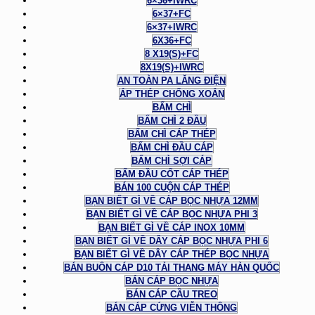
6×36+IWRC
6×37+FC
6×37+IWRC
6X36+FC
8 X19(S)+FC
8X19(S)+IWRC
AN TOÀN PA LĂNG ĐIỆN
ÁP THÉP CHỐNG XOẮN
BẤM CHÌ
BẤM CHÌ 2 ĐẦU
BẤM CHÌ CÁP THÉP
BẤM CHÌ ĐẦU CÁP
BẤM CHÌ SỢI CÁP
BẤM ĐẦU CỐT CÁP THÉP
BÁN 100 CUỘN CÁP THÉP
BẠN BIẾT GÌ VỀ CÁP BỌC NHỰA 12MM
BẠN BIẾT GÌ VỀ CÁP BỌC NHỰA PHI 3
BẠN BIẾT GÌ VỀ CÁP INOX 10MM
BẠN BIẾT GÌ VỀ DÂY CÁP BỌC NHỰA PHI 6
BẠN BIẾT GÌ VỀ DÂY CÁP THÉP BỌC NHỰA
BÁN BUÔN CÁP D10 TẢI THANG MÁY HÀN QUỐC
BÁN CÁP BỌC NHỰA
BÁN CÁP CẦU TREO
BÁN CÁP CỨNG VIỄN THÔNG