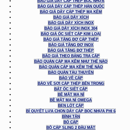
BÁO GIÁ DÂY CÁP THÉP BỌC NHỰA
BÁO GIÁ DÂY CÁP THÉP HÀN QUỐC
BÁO GIÁ DÂY CÁP THÉP MẠ KẼM
BÁO GIÁ DÂY XÍCH
BÁO GIÁ DÂY XÍCH INOX
BÁO GIÁ DÂY XÍCH INOX 304
BÁO GIÁ ỐC SIẾT CÁP KIM LOẠI
BÁO GIÁ TĂNG ĐƠ CÁP THÉP
BÁO GIÁ TĂNG ĐƠ INOX
BÁO GIÁ TĂNG ĐƠ THÉP
BÁO GIÁ THEO BẢNG TRA CÁP
BẢO QUẢN CÁP MẠ KẼM NHƯ THẾ NÀO
BẢO QUẢN CÁP MẠ KẼM THẾ NÀO
BẢO QUẢN TÀU THUYỀN
BẢO VỆ CÁP
BẢO VỆ SỢI CÁP THÉP BÊN TRONG
BẮT ỐC SIẾT CÁP
BỀ MẶT MA NÍ
BỀ MẶT MA NÍ OMEGA
BẸN LÓT CÁP
BÍ QUYẾT LỰA CHỌN DÂY CÁP BỌC NHỰA PHI 6
BÌNH TÂN
BÓ CÁP
BỘ CÁP SLING 2 ĐẦU MẮT