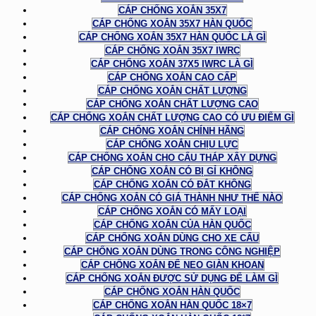
CÁP CHỐNG XOẮN 35X7
CÁP CHỐNG XOẮN 35X7 HÀN QUỐC
CÁP CHỐNG XOẮN 35X7 HÀN QUỐC LÀ GÌ
CÁP CHỐNG XOẮN 35X7 IWRC
CÁP CHỐNG XOẮN 37X5 IWRC LÀ GÌ
CÁP CHỐNG XOẮN CAO CẤP
CÁP CHỐNG XOẮN CHẤT LƯỢNG
CÁP CHỐNG XOẮN CHẤT LƯỢNG CAO
CÁP CHỐNG XOẮN CHẤT LƯỢNG CAO CÓ ƯU ĐIỂM GÌ
CÁP CHỐNG XOẮN CHÍNH HÃNG
CÁP CHỐNG XOẮN CHỊU LỰC
CÁP CHỐNG XOẮN CHO CẨU THÁP XÂY DỰNG
CÁP CHỐNG XOẮN CÓ BỊ GỈ KHÔNG
CÁP CHỐNG XOẮN CÓ ĐẮT KHÔNG
CÁP CHỐNG XOẮN CÓ GIÁ THÀNH NHƯ THẾ NÀO
CÁP CHỐNG XOẮN CÓ MẤY LOẠI
CÁP CHỐNG XOẮN CỦA HÀN QUỐC
CÁP CHỐNG XOẮN DÙNG CHO XE CẨU
CÁP CHỐNG XOẮN DÙNG TRONG CÔNG NGHIỆP
CÁP CHỐNG XOẮN ĐỂ NEO GIÀN KHOAN
CÁP CHỐNG XOẮN ĐƯỢC SỬ DỤNG ĐỂ LÀM GÌ
CÁP CHỐNG XOẮN HÀN QUỐC
CÁP CHỐNG XOẮN HÀN QUỐC 18×7