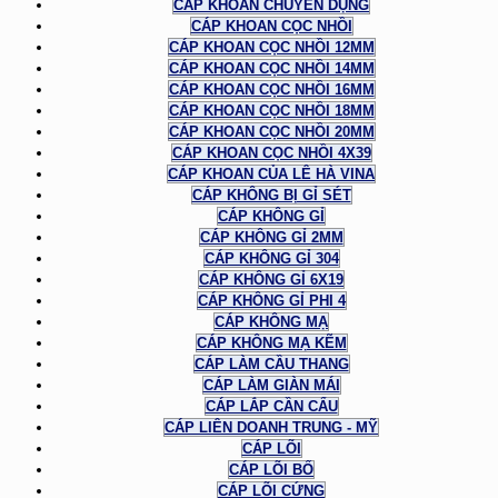
CÁP KHOAN CHUYÊN DỤNG
CÁP KHOAN CỌC NHỒI
CÁP KHOAN CỌC NHỒI 12MM
CÁP KHOAN CỌC NHỒI 14MM
CÁP KHOAN CỌC NHỒI 16MM
CÁP KHOAN CỌC NHỒI 18MM
CÁP KHOAN CỌC NHỒI 20MM
CÁP KHOAN CỌC NHỒI 4X39
CÁP KHOAN CỦA LÊ HÀ VINA
CÁP KHÔNG BỊ GỈ SÉT
CÁP KHÔNG GỈ
CÁP KHÔNG GỈ 2MM
CÁP KHÔNG GỈ 304
CÁP KHÔNG GỈ 6X19
CÁP KHÔNG GỈ PHI 4
CÁP KHÔNG MẠ
CÁP KHÔNG MẠ KẼM
CÁP LÀM CẦU THANG
CÁP LÀM GIÀN MÁI
CÁP LẮP CẦN CẨU
CÁP LIÊN DOANH TRUNG - MỸ
CÁP LÕI
CÁP LÕI BỐ
CÁP LÕI CỨNG