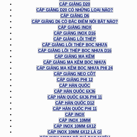
CÁP GIẰNG D20
CÁP GIẰNG D20 CÓ NHỮNG LOẠI NÀO?
CÁP GIẰNG D6
CÁP GIẰNG D6 CÓ ĐẶC ĐIỂM NỔI BẬT NÀO?
CÁP GIẰNG INOX
CÁP GIẰNG INOX D16
CÁP GIẰNG LÕI THÉP
CÁP GIẰNG LÕI THÉP BỌC NHỰA
CÁP GIẰNG LÕI THÉP BỌC NHỰA D16
CÁP GIẰNG MẠ KẼM
CÁP GIẰNG MẠ KẼM BỌC NHỰA
CÁP GIẰNG MẠ KẼM BỌC NHỰA PHI 24
CÁP GIẰNG NEO CỘT
CÁP GIẰNG PHI 12
CÁP HÀN QUỐC
CÁP HÀN QUỐC 6X36
CÁP HÀN QUỐC 6X36 PHI 11
CÁP HÀN QUỐC D12
CÁP HÀN QUỐC PHI 11
CÁP INOX
CÁP INOX 10MM
CÁP INOX 10MM 6X12
CÁP INOX 10MM 6X12 LÀ GÌ