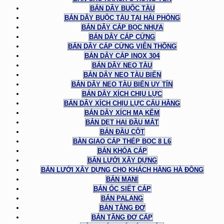
BÁN DÂY BUỘC TÀU
BÁN DÂY BUỘC TÀU TẠI HẢI PHÒNG
BÁN DÂY CÁP BỌC NHỰA
BÁN DÂY CÁP CỨNG
BÁN DÂY CÁP CỨNG VIỄN THÔNG
BÁN DÂY CÁP INOX 304
BÁN DÂY NEO TÀU
BÁN DÂY NEO TÀU BIỂN
BÁN DÂY NEO TÀU BIỂN UY TÍN
BÁN DÂY XÍCH CHỊU LỰC
BÁN DÂY XÍCH CHỊU LỰC CẨU HÀNG
BÁN DÂY XÍCH MẠ KẼM
BẢN DẸT HAI ĐẦU MẮT
BẢN ĐẦU CỘT
BÀN GIAO CÁP THÉP BỌC 8 L6
BÁN KHÓA CÁP
BÁN LƯỚI XÂY DỰNG
BÁN LƯỚI XÂY DỰNG CHO KHÁCH HÀNG HÀ ĐÔNG
BÁN MANI
BÁN ỐC SIẾT CÁP
BÁN PALANG
BÁN TĂNG ĐƠ
BÁN TĂNG ĐƠ CÁP