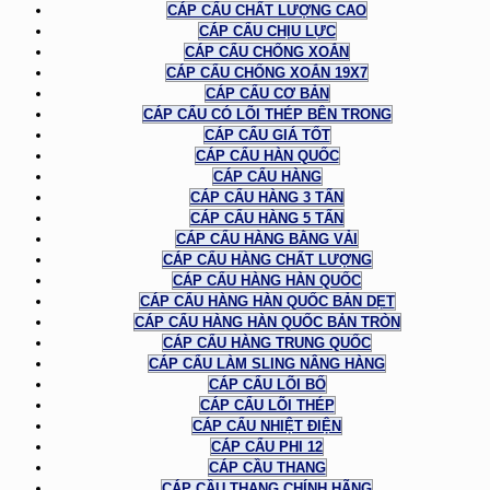
CÁP CẨU CHẤT LƯỢNG CAO
CÁP CẨU CHỊU LỰC
CÁP CẨU CHỐNG XOẮN
CÁP CẨU CHỐNG XOẮN 19X7
CÁP CẨU CƠ BẢN
CÁP CẨU CÓ LÕI THÉP BÊN TRONG
CÁP CẨU GIÁ TỐT
CÁP CẨU HÀN QUỐC
CÁP CẨU HÀNG
CÁP CẨU HÀNG 3 TẤN
CÁP CẨU HÀNG 5 TẤN
CÁP CẨU HÀNG BẰNG VẢI
CÁP CẨU HÀNG CHẤT LƯỢNG
CÁP CẨU HÀNG HÀN QUỐC
CÁP CẨU HÀNG HÀN QUỐC BẢN DẸT
CÁP CẨU HÀNG HÀN QUỐC BẢN TRÒN
CÁP CẨU HÀNG TRUNG QUỐC
CÁP CẨU LÀM SLING NÂNG HÀNG
CÁP CẨU LÕI BỐ
CÁP CẨU LÕI THÉP
CÁP CẨU NHIỆT ĐIỆN
CÁP CẨU PHI 12
CÁP CẦU THANG
CÁP CẦU THANG CHÍNH HÃNG