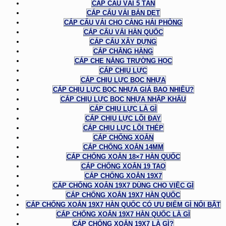
CÁP CẨU VẢI 5 TẤN
CÁP CẨU VẢI BẢN DẸT
CÁP CẨU VẢI CHO CẢNG HẢI PHÒNG
CÁP CẨU VẢI HÀN QUỐC
CÁP CẨU XÂY DỰNG
CÁP CHẰNG HÀNG
CÁP CHE NẮNG TRƯỜNG HỌC
CÁP CHỊU LỰC
CÁP CHỊU LỰC BỌC NHỰA
CÁP CHỊU LỰC BỌC NHỰA GIÁ BAO NHIÊU?
CÁP CHỊU LỰC BỌC NHỰA NHẬP KHẨU
CÁP CHỊU LỰC LÀ GÌ
CÁP CHỊU LỰC LÕI ĐAY
CÁP CHỊU LỰC LÕI THÉP
CÁP CHỐNG XOẮN
CÁP CHỐNG XOẮN 14MM
CÁP CHỐNG XOẮN 18×7 HÀN QUỐC
CÁP CHỐNG XOẮN 19 TAO
CÁP CHỐNG XOẮN 19X7
CÁP CHỐNG XOẮN 19X7 DÙNG CHO VIỆC GÌ
CÁP CHỐNG XOẮN 19X7 HÀN QUỐC
CÁP CHỐNG XOẮN 19X7 HÀN QUỐC CÓ ƯU ĐIỂM GÌ NỔI BẬT
CÁP CHỐNG XOẮN 19X7 HÀN QUỐC LÀ GÌ
CÁP CHỐNG XOẮN 19X7 LÀ GÌ?