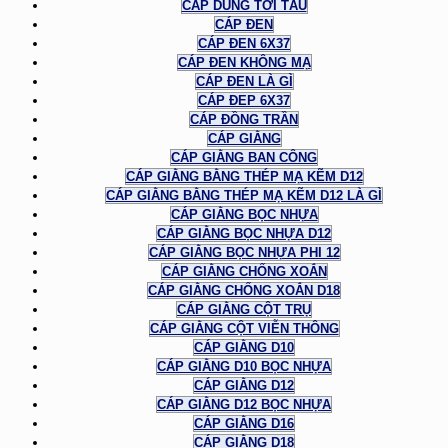
CÁP DÙNG TỜI TÀU
CÁP ĐEN
CÁP ĐEN 6X37
CÁP ĐEN KHÔNG MẠ
CÁP ĐEN LÀ GÌ
CÁP ĐEP 6X37
CÁP ĐỒNG TRẦN
CÁP GIẰNG
CÁP GIẰNG BAN CÔNG
CÁP GIẰNG BẰNG THÉP MẠ KẼM D12
CÁP GIẰNG BẰNG THÉP MẠ KẼM D12 LÀ GÌ
CÁP GIẰNG BỌC NHỰA
CÁP GIẰNG BỌC NHỰA D12
CÁP GIẰNG BỌC NHỰA PHI 12
CÁP GIẰNG CHỐNG XOẮN
CÁP GIẰNG CHỐNG XOẮN D18
CÁP GIẰNG CỘT TRỤ
CÁP GIẰNG CỘT VIỄN THÔNG
CÁP GIẰNG D10
CÁP GIẰNG D10 BỌC NHỰA
CÁP GIẰNG D12
CÁP GIẰNG D12 BỌC NHỰA
CÁP GIẰNG D16
CÁP GIẰNG D18