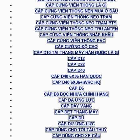
CÁP CỨNG VIỄN THÔNG LÀ GÌ
CÁP CỨNG VIỄN THÔNG NÊN MUA Ở ĐÂU
CÁP CỨNG VIỄN THÔNG NEO TRẠM
CÁP CỨNG VIỄN THÔNG NEO TRẠM BTS
CÁP CỨNG VIỄN THÔNG NEO TRỤ ANTEN
CÁP CỨNG VIỄN THÔNG NHẬP KHẨU
CÁP CỨNG VIỄN THÔNG PVC
CÁP CƯỜNG ĐỘ CAO
CÁP D10 TẢI THANG MÁY HÀN QUỐC LÀ GÌ
CÁP D12
CÁP D22
CÁP D40
CÁP D40 6X36 HÀN QUỐC
CÁP D40 6X36+IWRC HQ
CÁP D6
CÁP D8 BỌC NHỰA CHÍNH HÃNG
CÁP DẠ ỨNG LỰC
CÁP DÂY VĂNG
CÁP DẸT THANG MÁY
CÁP DÙ
CÁP DỰ ỨNG LỰC
CÁP DÙNG CHO TỜI TÀU THUỶ
CÁP DÙNG CHO XE CẨU