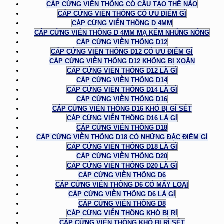
CÁP CỨNG VIỄN THÔNG CÓ CẤU TẠO THẾ NÀO
CÁP CỨNG VIỄN THÔNG CÓ ƯU ĐIỂM GÌ
CÁP CỨNG VIỄN THÔNG D 4MM
CÁP CỨNG VIỄN THÔNG D 4MM MẠ KẼM NHÚNG NÓNG
CÁP CỨNG VIỄN THÔNG D12
CÁP CỨNG VIỄN THÔNG D12 CÓ ƯU ĐIỂM GÌ
CÁP CỨNG VIỄN THÔNG D12 KHÔNG BỊ XOẮN
CÁP CỨNG VIỄN THÔNG D12 LÀ GÌ
CÁP CỨNG VIỄN THÔNG D14
CÁP CỨNG VIỄN THÔNG D14 LÀ GÌ
CÁP CỨNG VIỄN THÔNG D16
CÁP CỨNG VIỄN THÔNG D16 KHÓ BỊ GỈ SÉT
CÁP CỨNG VIỄN THÔNG D16 LÀ GÌ
CÁP CỨNG VIỄN THÔNG D18
CÁP CỨNG VIỄN THÔNG D18 CÓ NHỮNG ĐẶC ĐIỂM GÌ
CÁP CỨNG VIỄN THÔNG D18 LÀ GÌ
CÁP CỨNG VIỄN THÔNG D20
CÁP CỨNG VIỄN THÔNG D20 LÀ GÌ
CÁP CỨNG VIỄN THÔNG D6
CÁP CỨNG VIỄN THÔNG D6 CÓ MẤY LOẠI
CÁP CỨNG VIỄN THÔNG D6 LÀ GÌ
CÁP CỨNG VIỄN THÔNG D8
CÁP CỨNG VIỄN THÔNG KHÓ BỊ RỈ
CÁP CỨNG VIỄN THÔNG KHÓ BỊ RỈ SÉT