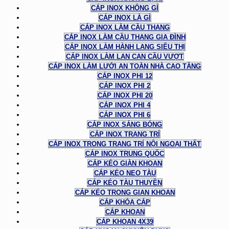
CÁP INOX KHÔNG GỈ
CÁP INOX LÀ GÌ
CÁP INOX LÀM CẦU THANG
CÁP INOX LÀM CẦU THANG GIA ĐÌNH
CÁP INOX LÀM HÀNH LANG SIÊU THỊ
CÁP INOX LÀM LAN CAN CẦU VƯỢT
CÁP INOX LÀM LƯỚI AN TOÀN NHÀ CAO TẦNG
CÁP INOX PHI 12
CÁP INOX PHI 2
CÁP INOX PHI 20
CÁP INOX PHI 4
CÁP INOX PHI 6
CÁP INOX SÁNG BÓNG
CÁP INOX TRANG TRÍ
CÁP INOX TRONG TRANG TRÍ NỘI NGOẠI THẤT
CÁP INOX TRUNG QUỐC
CÁP KÉO GIÀN KHOAN
CÁP KÉO NEO TÀU
CÁP KÉO TÀU THUYỀN
CÁP KÉO TRONG GIAN KHOAN
CÁP KHÓA CÁP
CÁP KHOAN
CÁP KHOAN 4X39