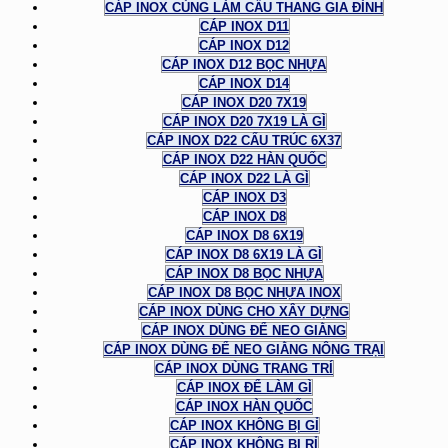
CÁP INOX CÙNG LÀM CẦU THANG GIA ĐÌNH
CÁP INOX D11
CÁP INOX D12
CÁP INOX D12 BỌC NHỰA
CÁP INOX D14
CÁP INOX D20 7X19
CÁP INOX D20 7X19 LÀ GÌ
CÁP INOX D22 CẤU TRÚC 6X37
CÁP INOX D22 HÀN QUỐC
CÁP INOX D22 LÀ GÌ
CÁP INOX D3
CÁP INOX D8
CÁP INOX D8 6X19
CÁP INOX D8 6X19 LÀ GÌ
CÁP INOX D8 BỌC NHỰA
CÁP INOX D8 BỌC NHỰA INOX
CÁP INOX DÙNG CHO XÂY DỰNG
CÁP INOX DÙNG ĐỂ NEO GIẰNG
CÁP INOX DÙNG ĐỂ NEO GIẰNG NÔNG TRẠI
CÁP INOX DÙNG TRANG TRÍ
CÁP INOX ĐỂ LÀM GÌ
CÁP INOX HÀN QUỐC
CÁP INOX KHÔNG BỊ GỈ
CÁP INOX KHÔNG BỊ RỈ