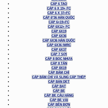
CÁP 6 TAO
CÁP 6 X 19+ FC
CÁP 6 X 37+FC
CÁP 6*36 HÀN QUỐC
CÁP 6×19+FC
CÁP 6X12+ FC
CÁP 6X19
CÁP 6X36
CÁP 6X36 HÀN QUỐC
CÁP 6X36 IWRC
CÁP 6X37
CÁP 7 SỢI
CÁP 8 BỌC NHỰA
CÁP 8 TẤN
CÁP 8X19
CÁP BẤM CHÌ
CÁP BẤM CHÌ VÀ SLING CÁP THÉP
CÁP BẢN DẸT
CÁP BẠT
CÁP BẸ
CÁP BẸ CẨU HÀNG
CÁP BẸ VẢI
CÁP BỆN ĐƠN