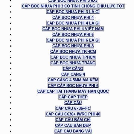
CÁP BỌC NHỰA PHI 3 6X7
CÁP BỌC NHỰA PHI 3 CÓ TÍNH CHỐNG CHỊU LỰC TỐT
CÁP BỌC NHỰA PHI 3 LÀ GÌ
CÁP BỌC NHỰA PHI 4
CÁP BỌC NHỰA PHI 4 LÀ GÌ
CÁP BỌC NHỰA PHI 4 VIỆT NAM
CÁP BỌC NHỰA PHI 6
CÁP BỌC NHỰA PHI 6 LÀ GÌ
CÁP BỌC NHỰA PHI 8
CÁP BỌC NHỰA TP.HCM
CÁP BỌC NHỰA TPHCM
CÁP BỌC NHỰA TRẮNG
CÁP CĂNG
CÁP CĂNG 4
CÁP CĂNG 4.5MM MẠ KẼM
CÁP CÁP BỌC NHỰA PHI 6
CẤP CÁP TẢI THANG MÁY HÀN QUỐC
CẤP CÁP THÉP
CÁP CẨU
CÁP CẨU 6×36+FC
CÁP CẨU 6X36+ IWRC PHI 40
CÁP CẨU BẤM CHÌ
CÁP CẨU BẢN DẸP
CÁP CẨU BẰNG VẢI