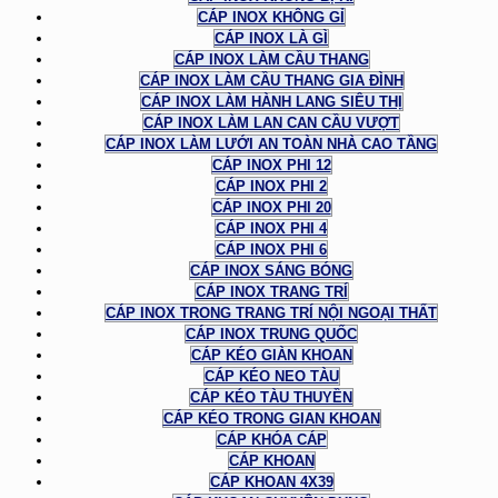
CÁP INOX KHÔNG GỈ
CÁP INOX LÀ GÌ
CÁP INOX LÀM CẦU THANG
CÁP INOX LÀM CẦU THANG GIA ĐÌNH
CÁP INOX LÀM HÀNH LANG SIÊU THỊ
CÁP INOX LÀM LAN CAN CẦU VƯỢT
CÁP INOX LÀM LƯỚI AN TOÀN NHÀ CAO TẦNG
CÁP INOX PHI 12
CÁP INOX PHI 2
CÁP INOX PHI 20
CÁP INOX PHI 4
CÁP INOX PHI 6
CÁP INOX SÁNG BÓNG
CÁP INOX TRANG TRÍ
CÁP INOX TRONG TRANG TRÍ NỘI NGOẠI THẤT
CÁP INOX TRUNG QUỐC
CÁP KÉO GIÀN KHOAN
CÁP KÉO NEO TÀU
CÁP KÉO TÀU THUYỀN
CÁP KÉO TRONG GIAN KHOAN
CÁP KHÓA CÁP
CÁP KHOAN
CÁP KHOAN 4X39