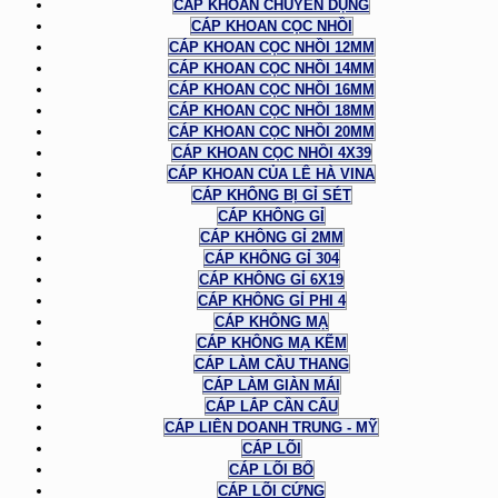
CÁP KHOAN CHUYÊN DỤNG
CÁP KHOAN CỌC NHỒI
CÁP KHOAN CỌC NHỒI 12MM
CÁP KHOAN CỌC NHỒI 14MM
CÁP KHOAN CỌC NHỒI 16MM
CÁP KHOAN CỌC NHỒI 18MM
CÁP KHOAN CỌC NHỒI 20MM
CÁP KHOAN CỌC NHỒI 4X39
CÁP KHOAN CỦA LÊ HÀ VINA
CÁP KHÔNG BỊ GỈ SÉT
CÁP KHÔNG GỈ
CÁP KHÔNG GỈ 2MM
CÁP KHÔNG GỈ 304
CÁP KHÔNG GỈ 6X19
CÁP KHÔNG GỈ PHI 4
CÁP KHÔNG MẠ
CÁP KHÔNG MẠ KẼM
CÁP LÀM CẦU THANG
CÁP LÀM GIÀN MÁI
CÁP LẮP CẦN CẨU
CÁP LIÊN DOANH TRUNG - MỸ
CÁP LÕI
CÁP LÕI BỐ
CÁP LÕI CỨNG