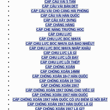
CÁP CẨU VẢI 5 TẤN
CÁP CẨU VẢI BẢN DẸT
CÁP CẨU VẢI CHO CẢNG HẢI PHÒNG
CÁP CẨU VẢI HÀN QUỐC
CÁP CẨU XÂY DỰNG
CÁP CHẰNG HÀNG
CÁP CHE NẮNG TRƯỜNG HỌC
CÁP CHỊU LỰC
CÁP CHỊU LỰC BỌC NHỰA
CÁP CHỊU LỰC BỌC NHỰA GIÁ BAO NHIÊU?
CÁP CHỊU LỰC BỌC NHỰA NHẬP KHẨU
CÁP CHỊU LỰC LÀ GÌ
CÁP CHỊU LỰC LÕI ĐAY
CÁP CHỊU LỰC LÕI THÉP
CÁP CHỐNG XOẮN
CÁP CHỐNG XOẮN 14MM
CÁP CHỐNG XOẮN 18×7 HÀN QUỐC
CÁP CHỐNG XOẮN 19 TAO
CÁP CHỐNG XOẮN 19X7
CÁP CHỐNG XOẮN 19X7 DÙNG CHO VIỆC GÌ
CÁP CHỐNG XOẮN 19X7 HÀN QUỐC
CÁP CHỐNG XOẮN 19X7 HÀN QUỐC CÓ ƯU ĐIỂM GÌ NỔI BẬT
CÁP CHỐNG XOẮN 19X7 HÀN QUỐC LÀ GÌ
CÁP CHỐNG XOẮN 19X7 LÀ GÌ?