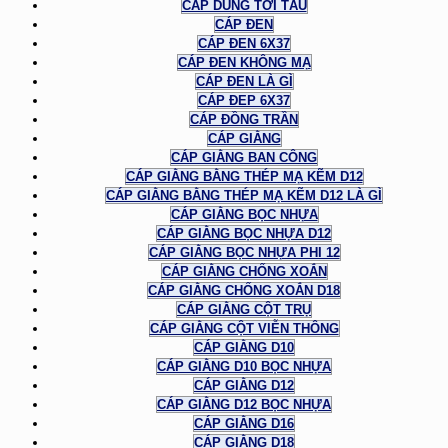
CÁP DÙNG TỜI TÀU
CÁP ĐEN
CÁP ĐEN 6X37
CÁP ĐEN KHÔNG MẠ
CÁP ĐEN LÀ GÌ
CÁP ĐEP 6X37
CÁP ĐỒNG TRẦN
CÁP GIẰNG
CÁP GIẰNG BAN CÔNG
CÁP GIẰNG BẰNG THÉP MẠ KẼM D12
CÁP GIẰNG BẰNG THÉP MẠ KẼM D12 LÀ GÌ
CÁP GIẰNG BỌC NHỰA
CÁP GIẰNG BỌC NHỰA D12
CÁP GIẰNG BỌC NHỰA PHI 12
CÁP GIẰNG CHỐNG XOẮN
CÁP GIẰNG CHỐNG XOẮN D18
CÁP GIẰNG CỘT TRỤ
CÁP GIẰNG CỘT VIỄN THÔNG
CÁP GIẰNG D10
CÁP GIẰNG D10 BỌC NHỰA
CÁP GIẰNG D12
CÁP GIẰNG D12 BỌC NHỰA
CÁP GIẰNG D16
CÁP GIẰNG D18