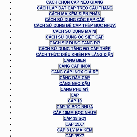
CÁCH CHỌN CÁP NEO GIẰNG
CÁCH LẮP ĐẶT CÁP TREO CẦU THANG
CÁCH MẠ KẼM ĐIỆN PHÂN
CÁCH SỬ DỤNG CÓC KẸP CÁP
CÁCH SỬ DỤNG ĐỂ CÁP THÉP BỌC NHỰA
CÁCH SỬ DỤNG MA NÍ
CÁCH SỬ DỤNG ỐC SIẾT CÁP
CÁCH SỬ DỤNG TĂNG ĐƠ
CÁCH SỬ DỤNG TĂNG ĐƠ CÁP THÉP
CÁCH THỨC ĐIỀU KHIỂN PA LĂNG ĐIỆN
CANG BIEN
CĂNG CÁP INOX
CĂNG CÁP INOX GIÁ RẺ
CĂNG DÂY CÁP
CẢNG NEO ĐẬU
CẢNG PHÚ MỸ
CÁP
CÁP 10
CÁP 10 BỌC NHỰA
CÁP 10MM BỌC NHỰA
CÁP 19 SỢI
CÁP 19X7
CÁP 3 LY MẠ KẼM
CÁP 35X7