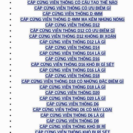
CÁP CỨNG VIỄN THÔNG CÓ CẤU TẠO THẾ NÀO
CÁP CỨNG VIỄN THÔNG CÓ ƯU ĐIỂM GÌ
CÁP CỨNG VIỄN THÔNG D 4MM
CÁP CỨNG VIỄN THÔNG D 4MM MẠ KẼM NHÚNG NÓNG
CÁP CỨNG VIỄN THÔNG D12
CÁP CỨNG VIỄN THÔNG D12 CÓ ƯU ĐIỂM GÌ
CÁP CỨNG VIỄN THÔNG D12 KHÔNG BỊ XOẮN
CÁP CỨNG VIỄN THÔNG D12 LÀ GÌ
CÁP CỨNG VIỄN THÔNG D14
CÁP CỨNG VIỄN THÔNG D14 LÀ GÌ
CÁP CỨNG VIỄN THÔNG D16
CÁP CỨNG VIỄN THÔNG D16 KHÓ BỊ GỈ SÉT
CÁP CỨNG VIỄN THÔNG D16 LÀ GÌ
CÁP CỨNG VIỄN THÔNG D18
CÁP CỨNG VIỄN THÔNG D18 CÓ NHỮNG ĐẶC ĐIỂM GÌ
CÁP CỨNG VIỄN THÔNG D18 LÀ GÌ
CÁP CỨNG VIỄN THÔNG D20
CÁP CỨNG VIỄN THÔNG D20 LÀ GÌ
CÁP CỨNG VIỄN THÔNG D6
CÁP CỨNG VIỄN THÔNG D6 CÓ MẤY LOẠI
CÁP CỨNG VIỄN THÔNG D6 LÀ GÌ
CÁP CỨNG VIỄN THÔNG D8
CÁP CỨNG VIỄN THÔNG KHÓ BỊ RỈ
CÁP CỨNG VIỄN THÔNG KHÓ BỊ RỈ SÉT