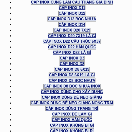
CÁP INOX CÙNG LÀM CẦU THANG GIA ĐÌNH
CÁP INOX D11
CÁP INOX D12
CÁP INOX D12 BỌC NHỰA
CÁP INOX D14
CÁP INOX D20 7X19
CÁP INOX D20 7X19 LÀ GÌ
CÁP INOX D22 CẤU TRÚC 6X37
CÁP INOX D22 HÀN QUỐC
CÁP INOX D22 LÀ GÌ
CÁP INOX D3
CÁP INOX D8
CÁP INOX D8 6X19
CÁP INOX D8 6X19 LÀ GÌ
CÁP INOX D8 BỌC NHỰA
CÁP INOX D8 BỌC NHỰA INOX
CÁP INOX DÙNG CHO XÂY DỰNG
CÁP INOX DÙNG ĐỂ NEO GIẰNG
CÁP INOX DÙNG ĐỂ NEO GIẰNG NÔNG TRẠI
CÁP INOX DÙNG TRANG TRÍ
CÁP INOX ĐỂ LÀM GÌ
CÁP INOX HÀN QUỐC
CÁP INOX KHÔNG BỊ GỈ
CÁP INOX KHÔNG BỊ RỈ