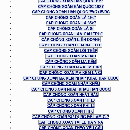
CÁP CHỐNG XOẮN HÀN QUỐC 19*7
CÁP CHỐNG XOẮN HÀN QUỐC 19X7
CÁP CHỐNG XOẮN HÀN QUỐC 35×7+IWRC
CÁP CHỐNG XOẮN LÀ 19×7
CÁP CHỐNG XOẮN LÀ 35×7
CÁP CHỐNG XOẮN LÀ GÌ
CÁP CHỐNG XOẮN LÀM CẨU TRỤC
CÁP CHỐNG XOẮN LIÊN DOANH
CÁP CHỐNG XOẮN LOẠI NÀO TỐT
CÁP CHỐNG XOẮN LÕI THÉP
CÁP CHỐNG XOẮN MẠ DẦU
CÁP CHỐNG XOẮN MẠ KẼM
CÁP CHỐNG XOẮN MẠ KẼM 19X7
CÁP CHỐNG XOẮN MẠ KẼM LÀ GÌ
CÁP CHỐNG XOẮN MẠ KẼM NHẬP KHẨU HÀN QUỐC
CÁP CHỐNG XOẮN NHẬP KHẨU
CÁP CHỐNG XOẮN NHẬP KHẨU HÀN QUỐC
CÁP CHỐNG XOẮN NHẬT BẢN
CÁP CHỐNG XOẮN PHI 10
CÁP CHỐNG XOẮN PHI 12
CÁP CHỐNG XOẮN PHI 6
CÁP CHỐNG XOẮN SỬ DỤNG ĐỂ LÀM GÌ?
CÁP CHỐNG XOẮN TẠI LÊ HÀ VINA
CÁP CHỐNG XOẮN THEO YÊU CẦU