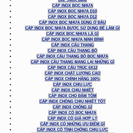
CÁP INOX BỌC NHỰA
CÁP INOX BỌC NHỰA D10
CÁP INOX BỌC NHỰA D12
CÁP INOX BỌC NHỰA DÙNG Ở ĐÂU
CÁP INOX BỌC NHỰA ĐƯỢC SỬ DỤNG ĐỂ LÀM GÌ
CÁP INOX BỌC NHỰA LÀ GÌ
CÁP INOX BỌC NHỰA NINH BÌNH
CÁP INOX CẦU THANG
CÁP INOX CẦU THANG BỘ
CÁP INOX CẦU THANG BỘ BỌC NHỰA
CÁP INOX CẦU THANG MANG LẠI NHỮNG GÌ
CÁP INOX CẤU TRÚC 6X12
CÁP INOX CHẤT LƯỢNG CAO
CÁP INOX CHÍNH HÃNG 100%
CÁP INOX CHỊU LỰC
CÁP INOX CHỊU NHIỆT
CÁP INOX CHO ĐẦM TÔM
CÁP INOX CHỐNG CHỊU NHIỆT TỐT
CÁP INOX CHỐNG GỈ
CÁP INOX CÓ BỌC NHỰA
CÁP INOX CÓ GIÁ HỢP LÝ
CÁP INOX CÓ NHỮNG ƯU ĐIỂM GÌ
CÁP INOX CÓ TÍNH CHỐNG CHỊU LỰC