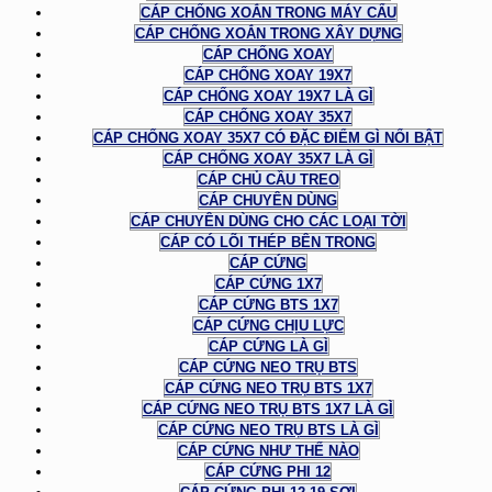
CÁP CHỐNG XOẮN TRONG MÁY CẨU
CÁP CHỐNG XOẮN TRONG XÂY DỰNG
CÁP CHỐNG XOAY
CÁP CHỐNG XOAY 19X7
CÁP CHỐNG XOAY 19X7 LÀ GÌ
CÁP CHỐNG XOAY 35X7
CÁP CHỐNG XOAY 35X7 CÓ ĐẶC ĐIỂM GÌ NỔI BẬT
CÁP CHỐNG XOAY 35X7 LÀ GÌ
CÁP CHỦ CẦU TREO
CÁP CHUYÊN DÙNG
CÁP CHUYÊN DÙNG CHO CÁC LOẠI TỜI
CÁP CÓ LÕI THÉP BÊN TRONG
CÁP CỨNG
CÁP CỨNG 1X7
CÁP CỨNG BTS 1X7
CÁP CỨNG CHỊU LỰC
CÁP CỨNG LÀ GÌ
CÁP CỨNG NEO TRỤ BTS
CÁP CỨNG NEO TRỤ BTS 1X7
CÁP CỨNG NEO TRỤ BTS 1X7 LÀ GÌ
CÁP CỨNG NEO TRỤ BTS LÀ GÌ
CÁP CỨNG NHƯ THẾ NÀO
CÁP CỨNG PHI 12