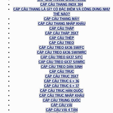
CÁP CẦU THANG INOX 304
CÁP CẦU THANG LÀ GÌ? CÓ ĐẶC ĐIỂM VÀ CÔNG DỤNG NHƯ
THẾ NÀO?
CÁP CẨU THANG MÁY
CÁP CẦU THANG NHẬP KHẨU
CÁP CẨU THÁP
CÁP CẨU THÁP 35X7
CÁP CẨU THÉP
CÁP CẦU TREO
CÁP CẦU TREO 6X36 SW/FC
CÁP CẦU TREO 6X36 SW/IWRC
CÁP CẦU TREO 6X37 S/FC
CÁP CẦU TREO 6X37 S/IWRC
CÁP CẦU TREO DÂN SINH
CÁP CẨU TRỤC
CÁP CẨU TRỤC 35X7
CÁP CẨU TRỤC 6 × 36
CÁP CẨU TRỤC 6 × 37
CÁP CẨU TRỤC HÀN QUỐC
CÁP CẨU TRỤC NHẬP KHẨU
CÁP CẨU TRUNG QUỐC
CÁP CẨU VẢI
CÁP CẨU VẢI 4 TẤN