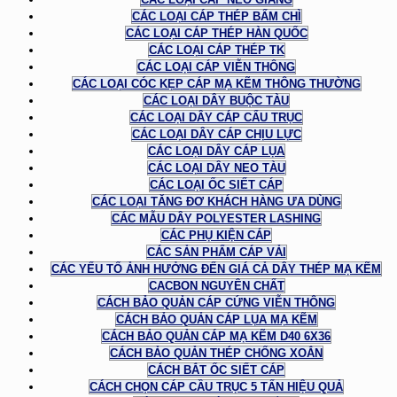
CÁC LOẠI CÁP THÉP BẤM CHÌ
CÁC LOẠI CÁP THÉP HÀN QUỐC
CÁC LOẠI CÁP THÉP TK
CÁC LOẠI CÁP VIỄN THÔNG
CÁC LOẠI CÓC KẸP CÁP MẠ KẼM THÔNG THƯỜNG
CÁC LOẠI DÂY BUỘC TÀU
CÁC LOẠI DÂY CÁP CẨU TRỤC
CÁC LOẠI DÂY CÁP CHỊU LỰC
CÁC LOẠI DÂY CÁP LỤA
CÁC LOẠI DÂY NEO TÀU
CÁC LOẠI ỐC SIẾT CÁP
CÁC LOẠI TĂNG ĐƠ KHÁCH HÀNG ƯA DÙNG
CÁC MẪU DÂY POLYESTER LASHING
CÁC PHỤ KIỆN CÁP
CÁC SẢN PHẨM CÁP VẢI
CÁC YẾU TỐ ẢNH HƯỞNG ĐẾN GIÁ CẢ DÂY THÉP MẠ KẼM
CACBON NGUYÊN CHẤT
CÁCH BẢO QUẢN CÁP CỨNG VIỄN THÔNG
CÁCH BẢO QUẢN CÁP LỤA MẠ KẼM
CÁCH BẢO QUẢN CÁP MẠ KẼM D40 6X36
CÁCH BẢO QUẢN THÉP CHỐNG XOẮN
CÁCH BẮT ỐC SIẾT CÁP
CÁCH CHỌN CÁP CẦU TRỤC 5 TẤN HIỆU QUẢ