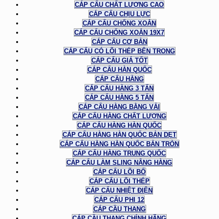
CÁP CẨU CHẤT LƯỢNG CAO
CÁP CẨU CHỊU LỰC
CÁP CẨU CHỐNG XOẮN
CÁP CẨU CHỐNG XOẮN 19X7
CÁP CẨU CƠ BẢN
CÁP CẨU CÓ LÕI THÉP BÊN TRONG
CÁP CẨU GIÁ TỐT
CÁP CẨU HÀN QUỐC
CÁP CẨU HÀNG
CÁP CẨU HÀNG 3 TẤN
CÁP CẨU HÀNG 5 TẤN
CÁP CẨU HÀNG BẰNG VẢI
CÁP CẨU HÀNG CHẤT LƯỢNG
CÁP CẨU HÀNG HÀN QUỐC
CÁP CẨU HÀNG HÀN QUỐC BẢN DẸT
CÁP CẨU HÀNG HÀN QUỐC BẢN TRÒN
CÁP CẨU HÀNG TRUNG QUỐC
CÁP CẨU LÀM SLING NÂNG HÀNG
CÁP CẨU LÕI BỐ
CÁP CẨU LÕI THÉP
CÁP CẨU NHIỆT ĐIỆN
CÁP CẨU PHI 12
CÁP CẦU THANG
CÁP CẦU THANG CHÍNH HÃNG