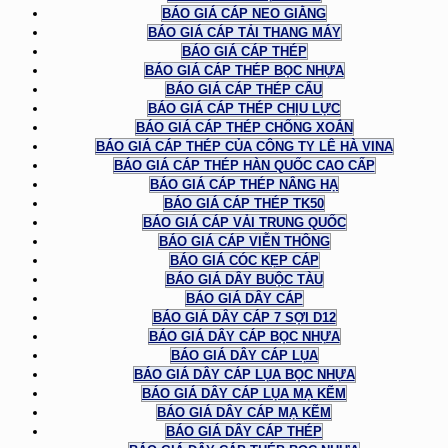
BÁO GIÁ CÁP NEO GIẰNG
BÁO GIÁ CÁP TẢI THANG MÁY
BÁO GIÁ CÁP THÉP
BÁO GIÁ CÁP THÉP BỌC NHỰA
BÁO GIÁ CÁP THÉP CẨU
BÁO GIÁ CÁP THÉP CHỊU LỰC
BÁO GIÁ CÁP THÉP CHỐNG XOẮN
BÁO GIÁ CÁP THÉP CỦA CÔNG TY LÊ HÀ VINA
BÁO GIÁ CÁP THÉP HÀN QUỐC CAO CẤP
BÁO GIÁ CÁP THÉP NÂNG HẠ
BÁO GIÁ CÁP THÉP TK50
BÁO GIÁ CÁP VẢI TRUNG QUỐC
BÁO GIÁ CÁP VIỄN THÔNG
BÁO GIÁ CÓC KẸP CÁP
BÁO GIÁ DÂY BUỘC TÀU
BÁO GIÁ DÂY CÁP
BÁO GIÁ DÂY CÁP 7 SỢI D12
BÁO GIÁ DÂY CÁP BỌC NHỰA
BÁO GIÁ DÂY CÁP LỤA
BÁO GIÁ DÂY CÁP LỤA BỌC NHỰA
BÁO GIÁ DÂY CÁP LỤA MẠ KẼM
BÁO GIÁ DÂY CÁP MẠ KẼM
BÁO GIÁ DÂY CÁP THÉP