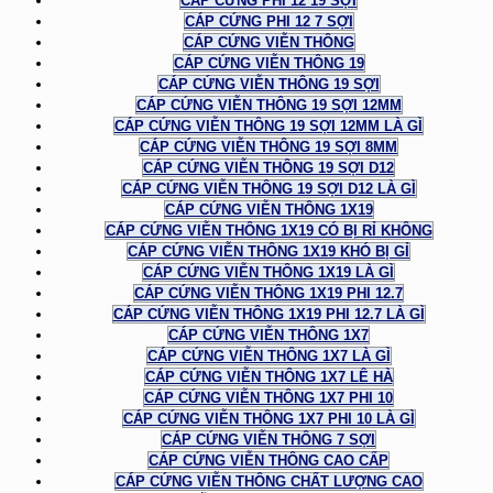
CÁP CỨNG PHI 12 19 SỢI
CÁP CỨNG PHI 12 7 SỢI
CÁP CỨNG VIỄN THÔNG
CÁP CỨNG VIỄN THÔNG 19
CÁP CỨNG VIỄN THÔNG 19 SỢI
CÁP CỨNG VIỄN THÔNG 19 SỢI 12MM
CÁP CỨNG VIỄN THÔNG 19 SỢI 12MM LÀ GÌ
CÁP CỨNG VIỄN THÔNG 19 SỢI 8MM
CÁP CỨNG VIỄN THÔNG 19 SỢI D12
CÁP CỨNG VIỄN THÔNG 19 SỢI D12 LÀ GÌ
CÁP CỨNG VIỄN THÔNG 1X19
CÁP CỨNG VIỄN THÔNG 1X19 CÓ BỊ RỈ KHÔNG
CÁP CỨNG VIỄN THÔNG 1X19 KHÓ BỊ GỈ
CÁP CỨNG VIỄN THÔNG 1X19 LÀ GÌ
CÁP CỨNG VIỄN THÔNG 1X19 PHI 12.7
CÁP CỨNG VIỄN THÔNG 1X19 PHI 12.7 LÀ GÌ
CÁP CỨNG VIỄN THÔNG 1X7
CÁP CỨNG VIỄN THÔNG 1X7 LÀ GÌ
CÁP CỨNG VIỄN THÔNG 1X7 LÊ HÀ
CÁP CỨNG VIỄN THÔNG 1X7 PHI 10
CÁP CỨNG VIỄN THÔNG 1X7 PHI 10 LÀ GÌ
CÁP CỨNG VIỄN THÔNG 7 SỢI
CÁP CỨNG VIỄN THÔNG CAO CẤP
CÁP CỨNG VIỄN THÔNG CHẤT LƯỢNG CAO