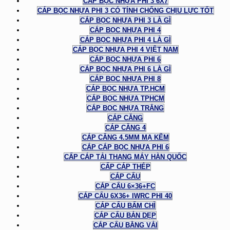
CÁP BỌC NHỰA PHI 3 6X7
CÁP BỌC NHỰA PHI 3 CÓ TÍNH CHỐNG CHỊU LỰC TỐT
CÁP BỌC NHỰA PHI 3 LÀ GÌ
CÁP BỌC NHỰA PHI 4
CÁP BỌC NHỰA PHI 4 LÀ GÌ
CÁP BỌC NHỰA PHI 4 VIỆT NAM
CÁP BỌC NHỰA PHI 6
CÁP BỌC NHỰA PHI 6 LÀ GÌ
CÁP BỌC NHỰA PHI 8
CÁP BỌC NHỰA TP.HCM
CÁP BỌC NHỰA TPHCM
CÁP BỌC NHỰA TRẮNG
CÁP CĂNG
CÁP CĂNG 4
CÁP CĂNG 4.5MM MẠ KẼM
CÁP CÁP BỌC NHỰA PHI 6
CẤP CÁP TẢI THANG MÁY HÀN QUỐC
CẤP CÁP THÉP
CÁP CẨU
CÁP CẨU 6×36+FC
CÁP CẨU 6X36+ IWRC PHI 40
CÁP CẨU BẤM CHÌ
CÁP CẨU BẢN DẸP
CÁP CẨU BẰNG VẢI