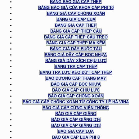
BẢNG BÁO GIÁ CÁP THÉP
BẢNG BÁO GIÁ CỦA KHÓA CÁP PHI 10
BẢNG GIÁ CÁP CHỐNG XOẮN
BẢNG GIÁ CÁP LỤA
BẢNG GIÁ CÁP THÉP
BẢNG GIÁ CÁP THÉP CẨU
BẢNG GIÁ CÁP THÉP CẦU TREO
BẢNG GIÁ CÁP THÉP MẠ KẼM
BẢNG GIÁ DÂY BUỘC TÀU
BẢNG GIÁ DÂY CÁP BỌC NHỰA
BẢNG GIÁ DÂY XÍCH CHỊU LỰC
BẢNG TRA CÁP THÉP
BẢNG TRA LỰC KÉO ĐỨT CÁP THÉP
BẢO DƯỠNG CÁP THANG MÁY
BÁO GIÁ CÁP BỌC NHỰA
BÁO GIÁ CÁP CHỊU LỰC
BÁO GIÁ CÁP CHỐNG XOẮN
BÁO GIÁ CÁP CHỐNG XOẮN TỪ CÔNG TY LÊ HÀ VINA
BÁO GIÁ CÁP CỨNG VIỄN THÔNG
BÁO GIÁ CÁP GIẰNG
BÁO GIÁ CÁP GIẰNG D16
BÁO GIÁ CÁP GIẰNG D18
BÁO GIÁ CÁP LỤA
BÁO GIÁ CÁP LỤA PHI 8