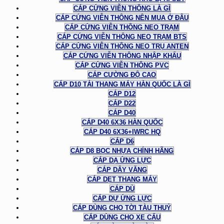
CÁP CỨNG VIỄN THÔNG LÀ GÌ
CÁP CỨNG VIỄN THÔNG NÊN MUA Ở ĐÂU
CÁP CỨNG VIỄN THÔNG NEO TRẠM
CÁP CỨNG VIỄN THÔNG NEO TRẠM BTS
CÁP CỨNG VIỄN THÔNG NEO TRỤ ANTEN
CÁP CỨNG VIỄN THÔNG NHẬP KHẨU
CÁP CỨNG VIỄN THÔNG PVC
CÁP CƯỜNG ĐỘ CAO
CÁP D10 TẢI THANG MÁY HÀN QUỐC LÀ GÌ
CÁP D12
CÁP D22
CÁP D40
CÁP D40 6X36 HÀN QUỐC
CÁP D40 6X36+IWRC HQ
CÁP D6
CÁP D8 BỌC NHỰA CHÍNH HÃNG
CÁP DẠ ỨNG LỰC
CÁP DÂY VĂNG
CÁP DẸT THANG MÁY
CÁP DÙ
CÁP DỰ ỨNG LỰC
CÁP DÙNG CHO TỜI TÀU THUỶ
CÁP DÙNG CHO XE CẨU