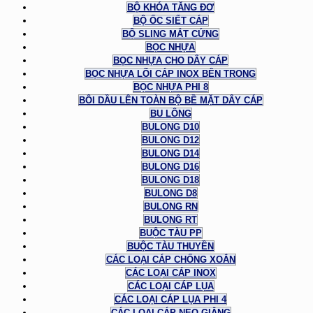
BỘ KHÓA TĂNG ĐƠ
BỘ ỐC SIẾT CÁP
BỘ SLING MẮT CỨNG
BỌC NHỰA
BỌC NHỰA CHO DÂY CÁP
BỌC NHỰA LÕI CÁP INOX BÊN TRONG
BỌC NHỰA PHI 8
BÔI DẦU LÊN TOÀN BỘ BỀ MẶT DÂY CÁP
BU LÔNG
BULONG D10
BULONG D12
BULONG D14
BULONG D16
BULONG D18
BULONG D8
BULONG RN
BULONG RT
BUỘC TÀU PP
BUỘC TÀU THUYỀN
CÁC LOẠI CÁP CHỐNG XOẮN
CÁC LOẠI CÁP INOX
CÁC LOẠI CÁP LỤA
CÁC LOẠI CÁP LỤA PHI 4
CÁC LOẠI CÁP NEO GIẰNG