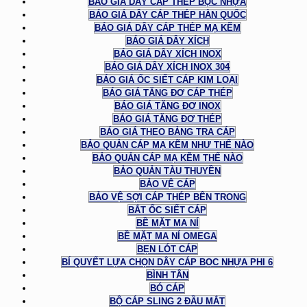
BÁO GIÁ DÂY CÁP THÉP BỌC NHỰA
BÁO GIÁ DÂY CÁP THÉP HÀN QUỐC
BÁO GIÁ DÂY CÁP THÉP MẠ KẼM
BÁO GIÁ DÂY XÍCH
BÁO GIÁ DÂY XÍCH INOX
BÁO GIÁ DÂY XÍCH INOX 304
BÁO GIÁ ỐC SIẾT CÁP KIM LOẠI
BÁO GIÁ TĂNG ĐƠ CÁP THÉP
BÁO GIÁ TĂNG ĐƠ INOX
BÁO GIÁ TĂNG ĐƠ THÉP
BÁO GIÁ THEO BẢNG TRA CÁP
BẢO QUẢN CÁP MẠ KẼM NHƯ THẾ NÀO
BẢO QUẢN CÁP MẠ KẼM THẾ NÀO
BẢO QUẢN TÀU THUYỀN
BẢO VỆ CÁP
BẢO VỆ SỢI CÁP THÉP BÊN TRONG
BẮT ỐC SIẾT CÁP
BỀ MẶT MA NÍ
BỀ MẶT MA NÍ OMEGA
BẸN LÓT CÁP
BÍ QUYẾT LỰA CHỌN DÂY CÁP BỌC NHỰA PHI 6
BÌNH TÂN
BÓ CÁP
BỘ CÁP SLING 2 ĐẦU MẮT