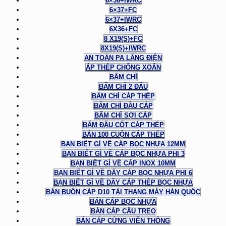
6×36+IWRC
6×37+FC
6×37+IWRC
6X36+FC
8 X19(S)+FC
8X19(S)+IWRC
AN TOÀN PA LĂNG ĐIỆN
ÁP THÉP CHỐNG XOẮN
BẤM CHÌ
BẤM CHÌ 2 ĐẦU
BẤM CHÌ CÁP THÉP
BẤM CHÌ ĐẦU CÁP
BẤM CHÌ SỢI CÁP
BẤM ĐẦU CỐT CÁP THÉP
BÁN 100 CUỘN CÁP THÉP
BẠN BIẾT GÌ VỀ CÁP BỌC NHỰA 12MM
BẠN BIẾT GÌ VỀ CÁP BỌC NHỰA PHI 3
BẠN BIẾT GÌ VỀ CÁP INOX 10MM
BẠN BIẾT GÌ VỀ DÂY CÁP BỌC NHỰA PHI 6
BẠN BIẾT GÌ VỀ DÂY CÁP THÉP BỌC NHỰA
BÁN BUÔN CÁP D10 TẢI THANG MÁY HÀN QUỐC
BÁN CÁP BỌC NHỰA
BÁN CÁP CẦU TREO
BÁN CÁP CỨNG VIỄN THÔNG