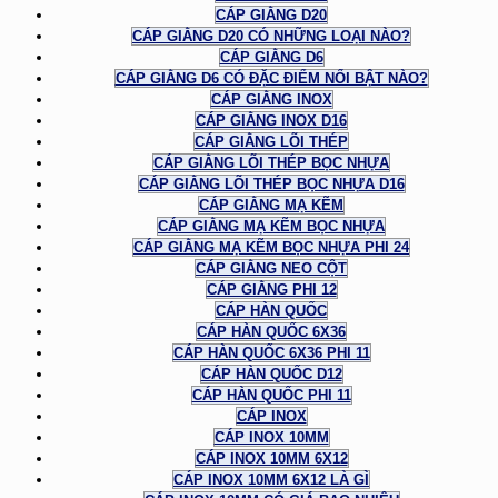
CÁP GIẰNG D20
CÁP GIẰNG D20 CÓ NHỮNG LOẠI NÀO?
CÁP GIẰNG D6
CÁP GIẰNG D6 CÓ ĐẶC ĐIỂM NỔI BẬT NÀO?
CÁP GIẰNG INOX
CÁP GIẰNG INOX D16
CÁP GIẰNG LÕI THÉP
CÁP GIẰNG LÕI THÉP BỌC NHỰA
CÁP GIẰNG LÕI THÉP BỌC NHỰA D16
CÁP GIẰNG MẠ KẼM
CÁP GIẰNG MẠ KẼM BỌC NHỰA
CÁP GIẰNG MẠ KẼM BỌC NHỰA PHI 24
CÁP GIẰNG NEO CỘT
CÁP GIẰNG PHI 12
CÁP HÀN QUỐC
CÁP HÀN QUỐC 6X36
CÁP HÀN QUỐC 6X36 PHI 11
CÁP HÀN QUỐC D12
CÁP HÀN QUỐC PHI 11
CÁP INOX
CÁP INOX 10MM
CÁP INOX 10MM 6X12
CÁP INOX 10MM 6X12 LÀ GÌ