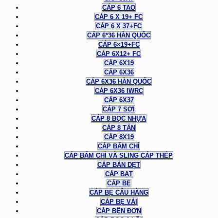
CÁP 6 TAO
CÁP 6 X 19+ FC
CÁP 6 X 37+FC
CÁP 6*36 HÀN QUỐC
CÁP 6×19+FC
CÁP 6X12+ FC
CÁP 6X19
CÁP 6X36
CÁP 6X36 HÀN QUỐC
CÁP 6X36 IWRC
CÁP 6X37
CÁP 7 SỢI
CÁP 8 BỌC NHỰA
CÁP 8 TẤN
CÁP 8X19
CÁP BẤM CHÌ
CÁP BẤM CHÌ VÀ SLING CÁP THÉP
CÁP BẢN DẸT
CÁP BẠT
CÁP BẸ
CÁP BẸ CẨU HÀNG
CÁP BẸ VẢI
CÁP BỆN ĐƠN