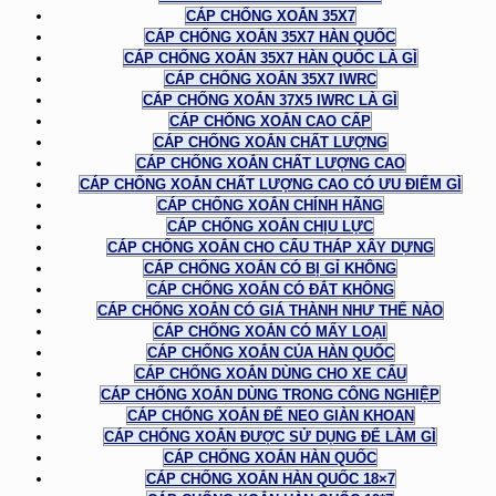
CÁP CHỐNG XOẮN 35X7
CÁP CHỐNG XOẮN 35X7 HÀN QUỐC
CÁP CHỐNG XOẮN 35X7 HÀN QUỐC LÀ GÌ
CÁP CHỐNG XOẮN 35X7 IWRC
CÁP CHỐNG XOẮN 37X5 IWRC LÀ GÌ
CÁP CHỐNG XOẮN CAO CẤP
CÁP CHỐNG XOẮN CHẤT LƯỢNG
CÁP CHỐNG XOẮN CHẤT LƯỢNG CAO
CÁP CHỐNG XOẮN CHẤT LƯỢNG CAO CÓ ƯU ĐIỂM GÌ
CÁP CHỐNG XOẮN CHÍNH HÃNG
CÁP CHỐNG XOẮN CHỊU LỰC
CÁP CHỐNG XOẮN CHO CẨU THÁP XÂY DỰNG
CÁP CHỐNG XOẮN CÓ BỊ GỈ KHÔNG
CÁP CHỐNG XOẮN CÓ ĐẮT KHÔNG
CÁP CHỐNG XOẮN CÓ GIÁ THÀNH NHƯ THẾ NÀO
CÁP CHỐNG XOẮN CÓ MẤY LOẠI
CÁP CHỐNG XOẮN CỦA HÀN QUỐC
CÁP CHỐNG XOẮN DÙNG CHO XE CẨU
CÁP CHỐNG XOẮN DÙNG TRONG CÔNG NGHIỆP
CÁP CHỐNG XOẮN ĐỂ NEO GIÀN KHOAN
CÁP CHỐNG XOẮN ĐƯỢC SỬ DỤNG ĐỂ LÀM GÌ
CÁP CHỐNG XOẮN HÀN QUỐC
CÁP CHỐNG XOẮN HÀN QUỐC 18×7