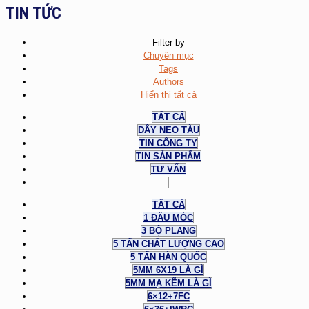
TIN TỨC
Filter by
Chuyên mục
Tags
Authors
Hiển thị tất cả
TẤT CẢ
DÂY NEO TÀU
TIN CÔNG TY
TIN SẢN PHẨM
TƯ VẤN
TẤT CẢ
1 ĐẦU MÓC
3 BỘ PLANG
5 TẤN CHẤT LƯỢNG CAO
5 TẤN HÀN QUỐC
5MM 6X19 LÀ GÌ
5MM MẠ KẼM LÀ GÌ
6×12+7FC