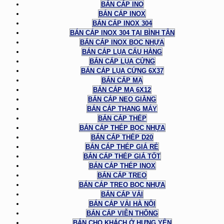
BÁN CÁP INO
BÁN CÁP INOX
BÁN CÁP INOX 304
BÁN CÁP INOX 304 TẠI BÌNH TÂN
BÁN CÁP INOX BỌC NHỰA
BÁN CÁP LỤA CẨU HÀNG
BÁN CÁP LỤA CỨNG
BÁN CÁP LỤA CỨNG 6X37
BÁN CÁP MẠ
BÁN CÁP MẠ 6X12
BÁN CÁP NEO GIẰNG
BÁN CÁP THANG MÁY
BÁN CÁP THÉP
BÁN CÁP THÉP BỌC NHỰA
BÁN CÁP THÉP D20
BÁN CÁP THÉP GIÁ RẺ
BÁN CÁP THÉP GIÁ TỐT
BÁN CÁP THÉP INOX
BÁN CÁP TREO
BÁN CÁP TREO BỌC NHỰA
BÁN CÁP VẢI
BÁN CÁP VẢI HÀ NỘI
BÁN CÁP VIỄN THÔNG
BÁN CHO KHÁCH Ở HƯNG YÊN