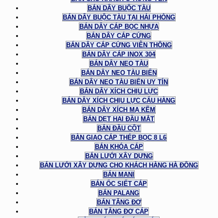
BÁN DÂY BUỘC TÀU
BÁN DÂY BUỘC TÀU TẠI HẢI PHÒNG
BÁN DÂY CÁP BỌC NHỰA
BÁN DÂY CÁP CỨNG
BÁN DÂY CÁP CỨNG VIỄN THÔNG
BÁN DÂY CÁP INOX 304
BÁN DÂY NEO TÀU
BÁN DÂY NEO TÀU BIỂN
BÁN DÂY NEO TÀU BIỂN UY TÍN
BÁN DÂY XÍCH CHỊU LỰC
BÁN DÂY XÍCH CHỊU LỰC CẨU HÀNG
BÁN DÂY XÍCH MẠ KẼM
BẢN DẸT HAI ĐẦU MẮT
BẢN ĐẦU CỘT
BÀN GIAO CÁP THÉP BỌC 8 L6
BÁN KHÓA CÁP
BÁN LƯỚI XÂY DỰNG
BÁN LƯỚI XÂY DỰNG CHO KHÁCH HÀNG HÀ ĐÔNG
BÁN MANI
BÁN ỐC SIẾT CÁP
BÁN PALANG
BÁN TĂNG ĐƠ
BÁN TĂNG ĐƠ CÁP