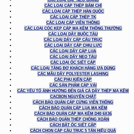
CÁC LOẠI CÁP THÉP BẤM CHÌ
CÁC LOẠI CÁP THÉP HÀN QUỐC
CÁC LOẠI CÁP THÉP TK
CÁC LOẠI CÁP VIỄN THÔNG
CÁC LOẠI CÓC KẸP CÁP MẠ KẼM THÔNG THƯỜNG
CÁC LOẠI DÂY BUỘC TÀU
CÁC LOẠI DÂY CÁP CẨU TRỤC
CÁC LOẠI DÂY CÁP CHỊU LỰC
CÁC LOẠI DÂY CÁP LỤA
CÁC LOẠI DÂY NEO TÀU
CÁC LOẠI ỐC SIẾT CÁP
CÁC LOẠI TĂNG ĐƠ KHÁCH HÀNG ƯA DÙNG
CÁC MẪU DÂY POLYESTER LASHING
CÁC PHỤ KIỆN CÁP
CÁC SẢN PHẨM CÁP VẢI
CÁC YẾU TỐ ẢNH HƯỞNG ĐẾN GIÁ CẢ DÂY THÉP MẠ KẼM
CACBON NGUYÊN CHẤT
CÁCH BẢO QUẢN CÁP CỨNG VIỄN THÔNG
CÁCH BẢO QUẢN CÁP LỤA MẠ KẼM
CÁCH BẢO QUẢN CÁP MẠ KẼM D40 6X36
CÁCH BẢO QUẢN THÉP CHỐNG XOẮN
CÁCH BẮT ỐC SIẾT CÁP
CÁCH CHỌN CÁP CẦU TRỤC 5 TẤN HIỆU QUẢ