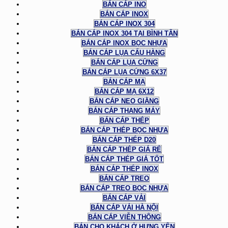
BÁN CÁP INO
BÁN CÁP INOX
BÁN CÁP INOX 304
BÁN CÁP INOX 304 TẠI BÌNH TÂN
BÁN CÁP INOX BỌC NHỰA
BÁN CÁP LỤA CẨU HÀNG
BÁN CÁP LỤA CỨNG
BÁN CÁP LỤA CỨNG 6X37
BÁN CÁP MẠ
BÁN CÁP MẠ 6X12
BÁN CÁP NEO GIẰNG
BÁN CÁP THANG MÁY
BÁN CÁP THÉP
BÁN CÁP THÉP BỌC NHỰA
BÁN CÁP THÉP D20
BÁN CÁP THÉP GIÁ RẺ
BÁN CÁP THÉP GIÁ TỐT
BÁN CÁP THÉP INOX
BÁN CÁP TREO
BÁN CÁP TREO BỌC NHỰA
BÁN CÁP VẢI
BÁN CÁP VẢI HÀ NỘI
BÁN CÁP VIỄN THÔNG
BÁN CHO KHÁCH Ở HƯNG YÊN