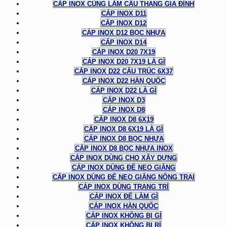
CÁP INOX CÙNG LÀM CẦU THANG GIA ĐÌNH
CÁP INOX D11
CÁP INOX D12
CÁP INOX D12 BỌC NHỰA
CÁP INOX D14
CÁP INOX D20 7X19
CÁP INOX D20 7X19 LÀ GÌ
CÁP INOX D22 CẤU TRÚC 6X37
CÁP INOX D22 HÀN QUỐC
CÁP INOX D22 LÀ GÌ
CÁP INOX D3
CÁP INOX D8
CÁP INOX D8 6X19
CÁP INOX D8 6X19 LÀ GÌ
CÁP INOX D8 BỌC NHỰA
CÁP INOX D8 BỌC NHỰA INOX
CÁP INOX DÙNG CHO XÂY DỰNG
CÁP INOX DÙNG ĐỂ NEO GIẰNG
CÁP INOX DÙNG ĐỂ NEO GIẰNG NÔNG TRẠI
CÁP INOX DÙNG TRANG TRÍ
CÁP INOX ĐỂ LÀM GÌ
CÁP INOX HÀN QUỐC
CÁP INOX KHÔNG BỊ GỈ
CÁP INOX KHÔNG BỊ RỈ