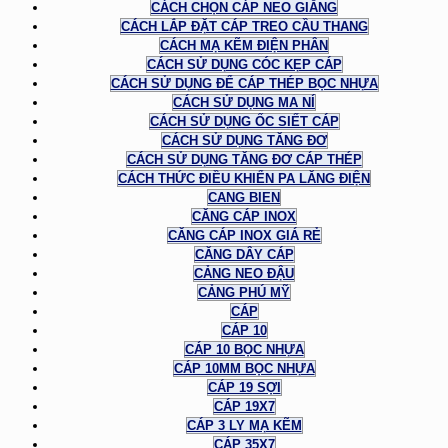
CÁCH CHỌN CÁP NEO GIẰNG
CÁCH LẮP ĐẶT CÁP TREO CẦU THANG
CÁCH MẠ KẼM ĐIỆN PHÂN
CÁCH SỬ DỤNG CÓC KẸP CÁP
CÁCH SỬ DỤNG ĐỂ CÁP THÉP BỌC NHỰA
CÁCH SỬ DỤNG MA NÍ
CÁCH SỬ DỤNG ỐC SIẾT CÁP
CÁCH SỬ DỤNG TĂNG ĐƠ
CÁCH SỬ DỤNG TĂNG ĐƠ CÁP THÉP
CÁCH THỨC ĐIỀU KHIỂN PA LĂNG ĐIỆN
CANG BIEN
CĂNG CÁP INOX
CĂNG CÁP INOX GIÁ RẺ
CĂNG DÂY CÁP
CẢNG NEO ĐẬU
CẢNG PHÚ MỸ
CÁP
CÁP 10
CÁP 10 BỌC NHỰA
CÁP 10MM BỌC NHỰA
CÁP 19 SỢI
CÁP 19X7
CÁP 3 LY MẠ KẼM
CÁP 35X7