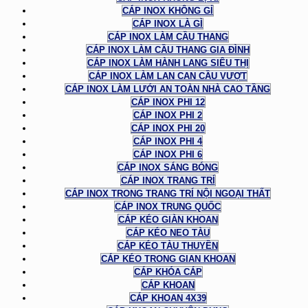
CÁP INOX KHÔNG GỈ
CÁP INOX LÀ GÌ
CÁP INOX LÀM CẦU THANG
CÁP INOX LÀM CẦU THANG GIA ĐÌNH
CÁP INOX LÀM HÀNH LANG SIÊU THỊ
CÁP INOX LÀM LAN CAN CẦU VƯỢT
CÁP INOX LÀM LƯỚI AN TOÀN NHÀ CAO TẦNG
CÁP INOX PHI 12
CÁP INOX PHI 2
CÁP INOX PHI 20
CÁP INOX PHI 4
CÁP INOX PHI 6
CÁP INOX SÁNG BÓNG
CÁP INOX TRANG TRÍ
CÁP INOX TRONG TRANG TRÍ NỘI NGOẠI THẤT
CÁP INOX TRUNG QUỐC
CÁP KÉO GIÀN KHOAN
CÁP KÉO NEO TÀU
CÁP KÉO TÀU THUYỀN
CÁP KÉO TRONG GIAN KHOAN
CÁP KHÓA CÁP
CÁP KHOAN
CÁP KHOAN 4X39