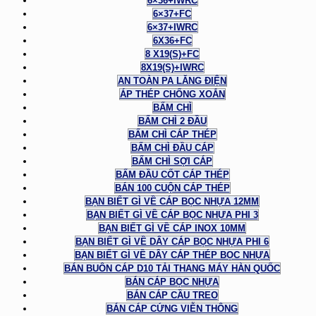
6×36+IWRC
6×37+FC
6×37+IWRC
6X36+FC
8 X19(S)+FC
8X19(S)+IWRC
AN TOÀN PA LĂNG ĐIỆN
ÁP THÉP CHỐNG XOẮN
BẤM CHÌ
BẤM CHÌ 2 ĐẦU
BẤM CHÌ CÁP THÉP
BẤM CHÌ ĐẦU CÁP
BẤM CHÌ SỢI CÁP
BẤM ĐẦU CỐT CÁP THÉP
BÁN 100 CUỘN CÁP THÉP
BẠN BIẾT GÌ VỀ CÁP BỌC NHỰA 12MM
BẠN BIẾT GÌ VỀ CÁP BỌC NHỰA PHI 3
BẠN BIẾT GÌ VỀ CÁP INOX 10MM
BẠN BIẾT GÌ VỀ DÂY CÁP BỌC NHỰA PHI 6
BẠN BIẾT GÌ VỀ DÂY CÁP THÉP BỌC NHỰA
BÁN BUÔN CÁP D10 TẢI THANG MÁY HÀN QUỐC
BÁN CÁP BỌC NHỰA
BÁN CÁP CẦU TREO
BÁN CÁP CỨNG VIỄN THÔNG