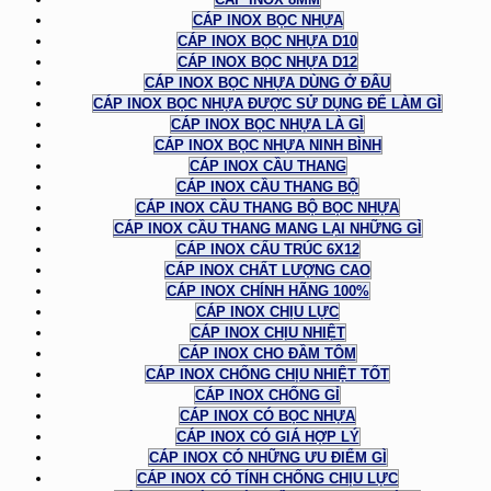
CÁP INOX BỌC NHỰA
CÁP INOX BỌC NHỰA D10
CÁP INOX BỌC NHỰA D12
CÁP INOX BỌC NHỰA DÙNG Ở ĐÂU
CÁP INOX BỌC NHỰA ĐƯỢC SỬ DỤNG ĐỂ LÀM GÌ
CÁP INOX BỌC NHỰA LÀ GÌ
CÁP INOX BỌC NHỰA NINH BÌNH
CÁP INOX CẦU THANG
CÁP INOX CẦU THANG BỘ
CÁP INOX CẦU THANG BỘ BỌC NHỰA
CÁP INOX CẦU THANG MANG LẠI NHỮNG GÌ
CÁP INOX CẤU TRÚC 6X12
CÁP INOX CHẤT LƯỢNG CAO
CÁP INOX CHÍNH HÃNG 100%
CÁP INOX CHỊU LỰC
CÁP INOX CHỊU NHIỆT
CÁP INOX CHO ĐẦM TÔM
CÁP INOX CHỐNG CHỊU NHIỆT TỐT
CÁP INOX CHỐNG GỈ
CÁP INOX CÓ BỌC NHỰA
CÁP INOX CÓ GIÁ HỢP LÝ
CÁP INOX CÓ NHỮNG ƯU ĐIỂM GÌ
CÁP INOX CÓ TÍNH CHỐNG CHỊU LỰC