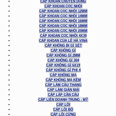
CÁP KHOAN CHUYÊN DỤNG
CÁP KHOAN CỌC NHỒI
CÁP KHOAN CỌC NHỒI 12MM
CÁP KHOAN CỌC NHỒI 14MM
CÁP KHOAN CỌC NHỒI 16MM
CÁP KHOAN CỌC NHỒI 18MM
CÁP KHOAN CỌC NHỒI 20MM
CÁP KHOAN CỌC NHỒI 4X39
CÁP KHOAN CỦA LÊ HÀ VINA
CÁP KHÔNG BỊ GỈ SÉT
CÁP KHÔNG GỈ
CÁP KHÔNG GỈ 2MM
CÁP KHÔNG GỈ 304
CÁP KHÔNG GỈ 6X19
CÁP KHÔNG GỈ PHI 4
CÁP KHÔNG MẠ
CÁP KHÔNG MẠ KẼM
CÁP LÀM CẦU THANG
CÁP LÀM GIÀN MÁI
CÁP LẮP CẦN CẨU
CÁP LIÊN DOANH TRUNG - MỸ
CÁP LÕI
CÁP LÕI BỐ
CÁP LÕI CỨNG