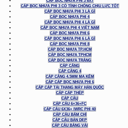
CÁP BỌC NHỰA PHI 3 6X7
CÁP BỌC NHỰA PHI 3 CÓ TÍNH CHỐNG CHỊU LỰC TỐT
CÁP BỌC NHỰA PHI 3 LÀ GÌ
CÁP BỌC NHỰA PHI 4
CÁP BỌC NHỰA PHI 4 LÀ GÌ
CÁP BỌC NHỰA PHI 4 VIỆT NAM
CÁP BỌC NHỰA PHI 6
CÁP BỌC NHỰA PHI 6 LÀ GÌ
CÁP BỌC NHỰA PHI 8
CÁP BỌC NHỰA TP.HCM
CÁP BỌC NHỰA TPHCM
CÁP BỌC NHỰA TRẮNG
CÁP CĂNG
CÁP CĂNG 4
CÁP CĂNG 4.5MM MẠ KẼM
CÁP CÁP BỌC NHỰA PHI 6
CẤP CÁP TẢI THANG MÁY HÀN QUỐC
CẤP CÁP THÉP
CÁP CẨU
CÁP CẨU 6×36+FC
CÁP CẨU 6X36+ IWRC PHI 40
CÁP CẨU BẤM CHÌ
CÁP CẨU BẢN DẸP
CÁP CẨU BẰNG VẢI