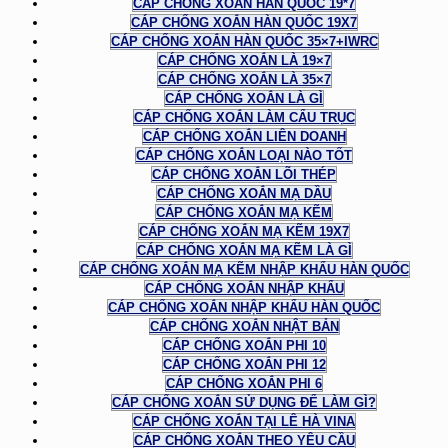
CÁP CHỐNG XOẮN HÀN QUỐC 19*7
CÁP CHỐNG XOẮN HÀN QUỐC 19X7
CÁP CHỐNG XOẮN HÀN QUỐC 35×7+IWRC
CÁP CHỐNG XOẮN LÀ 19×7
CÁP CHỐNG XOẮN LÀ 35×7
CÁP CHỐNG XOẮN LÀ GÌ
CÁP CHỐNG XOẮN LÀM CẨU TRỤC
CÁP CHỐNG XOẮN LIÊN DOANH
CÁP CHỐNG XOẮN LOẠI NÀO TỐT
CÁP CHỐNG XOẮN LÕI THÉP
CÁP CHỐNG XOẮN MẠ DẦU
CÁP CHỐNG XOẮN MẠ KẼM
CÁP CHỐNG XOẮN MẠ KẼM 19X7
CÁP CHỐNG XOẮN MẠ KẼM LÀ GÌ
CÁP CHỐNG XOẮN MẠ KẼM NHẬP KHẨU HÀN QUỐC
CÁP CHỐNG XOẮN NHẬP KHẨU
CÁP CHỐNG XOẮN NHẬP KHẨU HÀN QUỐC
CÁP CHỐNG XOẮN NHẬT BẢN
CÁP CHỐNG XOẮN PHI 10
CÁP CHỐNG XOẮN PHI 12
CÁP CHỐNG XOẮN PHI 6
CÁP CHỐNG XOẮN SỬ DỤNG ĐỂ LÀM GÌ?
CÁP CHỐNG XOẮN TẠI LÊ HÀ VINA
CÁP CHỐNG XOẮN THEO YÊU CẦU