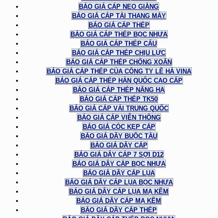
BÁO GIÁ CÁP NEO GIẰNG
BÁO GIÁ CÁP TẢI THANG MÁY
BÁO GIÁ CÁP THÉP
BÁO GIÁ CÁP THÉP BỌC NHỰA
BÁO GIÁ CÁP THÉP CẨU
BÁO GIÁ CÁP THÉP CHỊU LỰC
BÁO GIÁ CÁP THÉP CHỐNG XOẮN
BÁO GIÁ CÁP THÉP CỦA CÔNG TY LÊ HÀ VINA
BÁO GIÁ CÁP THÉP HÀN QUỐC CAO CẤP
BÁO GIÁ CÁP THÉP NÂNG HẠ
BÁO GIÁ CÁP THÉP TK50
BÁO GIÁ CÁP VẢI TRUNG QUỐC
BÁO GIÁ CÁP VIỄN THÔNG
BÁO GIÁ CÓC KẸP CÁP
BÁO GIÁ DÂY BUỘC TÀU
BÁO GIÁ DÂY CÁP
BÁO GIÁ DÂY CÁP 7 SỢI D12
BÁO GIÁ DÂY CÁP BỌC NHỰA
BÁO GIÁ DÂY CÁP LỤA
BÁO GIÁ DÂY CÁP LỤA BỌC NHỰA
BÁO GIÁ DÂY CÁP LỤA MẠ KẼM
BÁO GIÁ DÂY CÁP MẠ KẼM
BÁO GIÁ DÂY CÁP THÉP