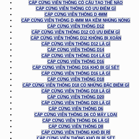
CÁP CỨNG VIỄN THÔNG CÓ CẤU TẠO THẾ NÀO
CÁP CỨNG VIỄN THÔNG CÓ ƯU ĐIỂM GÌ
CÁP CỨNG VIỄN THÔNG D 4MM
CÁP CỨNG VIỄN THÔNG D 4MM MẠ KẼM NHÚNG NÓNG
CÁP CỨNG VIỄN THÔNG D12
CÁP CỨNG VIỄN THÔNG D12 CÓ ƯU ĐIỂM GÌ
CÁP CỨNG VIỄN THÔNG D12 KHÔNG BỊ XOẮN
CÁP CỨNG VIỄN THÔNG D12 LÀ GÌ
CÁP CỨNG VIỄN THÔNG D14
CÁP CỨNG VIỄN THÔNG D14 LÀ GÌ
CÁP CỨNG VIỄN THÔNG D16
CÁP CỨNG VIỄN THÔNG D16 KHÓ BỊ GỈ SÉT
CÁP CỨNG VIỄN THÔNG D16 LÀ GÌ
CÁP CỨNG VIỄN THÔNG D18
CÁP CỨNG VIỄN THÔNG D18 CÓ NHỮNG ĐẶC ĐIỂM GÌ
CÁP CỨNG VIỄN THÔNG D18 LÀ GÌ
CÁP CỨNG VIỄN THÔNG D20
CÁP CỨNG VIỄN THÔNG D20 LÀ GÌ
CÁP CỨNG VIỄN THÔNG D6
CÁP CỨNG VIỄN THÔNG D6 CÓ MẤY LOẠI
CÁP CỨNG VIỄN THÔNG D6 LÀ GÌ
CÁP CỨNG VIỄN THÔNG D8
CÁP CỨNG VIỄN THÔNG KHÓ BỊ RỈ
CÁP CỨNG VIỄN THÔNG KHÓ BỊ RỈ SÉT