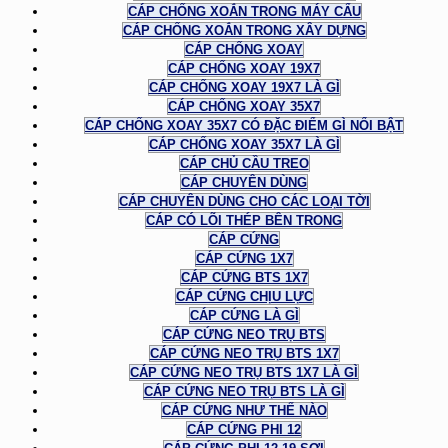
CÁP CHỐNG XOẮN TRONG MÁY CẨU
CÁP CHỐNG XOẮN TRONG XÂY DỰNG
CÁP CHỐNG XOAY
CÁP CHỐNG XOAY 19X7
CÁP CHỐNG XOAY 19X7 LÀ GÌ
CÁP CHỐNG XOAY 35X7
CÁP CHỐNG XOAY 35X7 CÓ ĐẶC ĐIỂM GÌ NỔI BẬT
CÁP CHỐNG XOAY 35X7 LÀ GÌ
CÁP CHỦ CẦU TREO
CÁP CHUYÊN DÙNG
CÁP CHUYÊN DÙNG CHO CÁC LOẠI TỜI
CÁP CÓ LÕI THÉP BÊN TRONG
CÁP CỨNG
CÁP CỨNG 1X7
CÁP CỨNG BTS 1X7
CÁP CỨNG CHỊU LỰC
CÁP CỨNG LÀ GÌ
CÁP CỨNG NEO TRỤ BTS
CÁP CỨNG NEO TRỤ BTS 1X7
CÁP CỨNG NEO TRỤ BTS 1X7 LÀ GÌ
CÁP CỨNG NEO TRỤ BTS LÀ GÌ
CÁP CỨNG NHƯ THẾ NÀO
CÁP CỨNG PHI 12