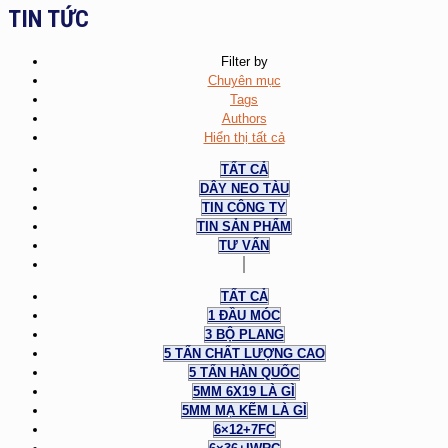
TIN TỨC
Filter by
Chuyên mục
Tags
Authors
Hiển thị tất cả
TẤT CẢ
DÂY NEO TÀU
TIN CÔNG TY
TIN SẢN PHẨM
TƯ VẤN
TẤT CẢ
1 ĐẦU MÓC
3 BỘ PLANG
5 TẤN CHẤT LƯỢNG CAO
5 TẤN HÀN QUỐC
5MM 6X19 LÀ GÌ
5MM MẠ KẼM LÀ GÌ
6×12+7FC