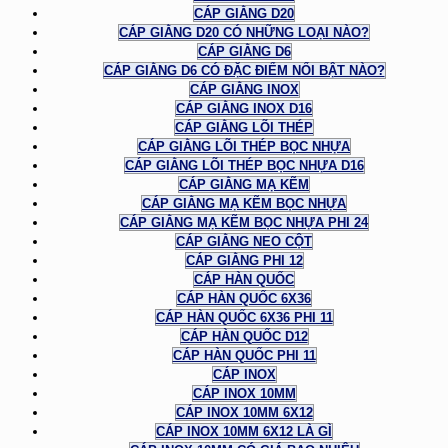
CÁP GIẰNG D20
CÁP GIẰNG D20 CÓ NHỮNG LOẠI NÀO?
CÁP GIẰNG D6
CÁP GIẰNG D6 CÓ ĐẶC ĐIỂM NỔI BẬT NÀO?
CÁP GIẰNG INOX
CÁP GIẰNG INOX D16
CÁP GIẰNG LÕI THÉP
CÁP GIẰNG LÕI THÉP BỌC NHỰA
CÁP GIẰNG LÕI THÉP BỌC NHỰA D16
CÁP GIẰNG MẠ KẼM
CÁP GIẰNG MẠ KẼM BỌC NHỰA
CÁP GIẰNG MẠ KẼM BỌC NHỰA PHI 24
CÁP GIẰNG NEO CỘT
CÁP GIẰNG PHI 12
CÁP HÀN QUỐC
CÁP HÀN QUỐC 6X36
CÁP HÀN QUỐC 6X36 PHI 11
CÁP HÀN QUỐC D12
CÁP HÀN QUỐC PHI 11
CÁP INOX
CÁP INOX 10MM
CÁP INOX 10MM 6X12
CÁP INOX 10MM 6X12 LÀ GÌ