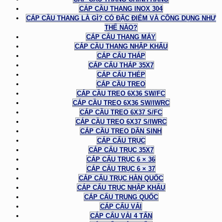
CÁP CẦU THANG INOX 304
CÁP CẦU THANG LÀ GÌ? CÓ ĐẶC ĐIỂM VÀ CÔNG DỤNG NHƯ
THẾ NÀO?
CÁP CẨU THANG MÁY
CÁP CẦU THANG NHẬP KHẨU
CÁP CẨU THÁP
CÁP CẨU THÁP 35X7
CÁP CẨU THÉP
CÁP CẦU TREO
CÁP CẦU TREO 6X36 SW/FC
CÁP CẦU TREO 6X36 SW/IWRC
CÁP CẦU TREO 6X37 S/FC
CÁP CẦU TREO 6X37 S/IWRC
CÁP CẦU TREO DÂN SINH
CÁP CẨU TRỤC
CÁP CẨU TRỤC 35X7
CÁP CẨU TRỤC 6 × 36
CÁP CẨU TRỤC 6 × 37
CÁP CẨU TRỤC HÀN QUỐC
CÁP CẨU TRỤC NHẬP KHẨU
CÁP CẨU TRUNG QUỐC
CÁP CẨU VẢI
CÁP CẨU VẢI 4 TẤN