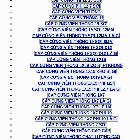
CÁP CỨNG PHI 12 19 SỢI
CÁP CỨNG PHI 12 7 SỢI
CÁP CỨNG VIỄN THÔNG
CÁP CỨNG VIỄN THÔNG 19
CÁP CỨNG VIỄN THÔNG 19 SỢI
CÁP CỨNG VIỄN THÔNG 19 SỢI 12MM
CÁP CỨNG VIỄN THÔNG 19 SỢI 12MM LÀ GÌ
CÁP CỨNG VIỄN THÔNG 19 SỢI 8MM
CÁP CỨNG VIỄN THÔNG 19 SỢI D12
CÁP CỨNG VIỄN THÔNG 19 SỢI D12 LÀ GÌ
CÁP CỨNG VIỄN THÔNG 1X19
CÁP CỨNG VIỄN THÔNG 1X19 CÓ BỊ RỈ KHÔNG
CÁP CỨNG VIỄN THÔNG 1X19 KHÓ BỊ GỈ
CÁP CỨNG VIỄN THÔNG 1X19 LÀ GÌ
CÁP CỨNG VIỄN THÔNG 1X19 PHI 12.7
CÁP CỨNG VIỄN THÔNG 1X19 PHI 12.7 LÀ GÌ
CÁP CỨNG VIỄN THÔNG 1X7
CÁP CỨNG VIỄN THÔNG 1X7 LÀ GÌ
CÁP CỨNG VIỄN THÔNG 1X7 LÊ HÀ
CÁP CỨNG VIỄN THÔNG 1X7 PHI 10
CÁP CỨNG VIỄN THÔNG 1X7 PHI 10 LÀ GÌ
CÁP CỨNG VIỄN THÔNG 7 SỢI
CÁP CỨNG VIỄN THÔNG CAO CẤP
CÁP CỨNG VIỄN THÔNG CHẤT LƯỢNG CAO