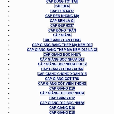
CÁP DÙNG TỜI TÀU
CÁP ĐEN
CÁP ĐEN 6X37
CÁP ĐEN KHÔNG MẠ
CÁP ĐEN LÀ GÌ
CÁP ĐEP 6X37
CÁP ĐỒNG TRẦN
CÁP GIẰNG
CÁP GIẰNG BAN CÔNG
CÁP GIẰNG BẰNG THÉP MẠ KẼM D12
CÁP GIẰNG BẰNG THÉP MẠ KẼM D12 LÀ GÌ
CÁP GIẰNG BỌC NHỰA
CÁP GIẰNG BỌC NHỰA D12
CÁP GIẰNG BỌC NHỰA PHI 12
CÁP GIẰNG CHỐNG XOẮN
CÁP GIẰNG CHỐNG XOẮN D18
CÁP GIẰNG CỘT TRỤ
CÁP GIẰNG CỘT VIỄN THÔNG
CÁP GIẰNG D10
CÁP GIẰNG D10 BỌC NHỰA
CÁP GIẰNG D12
CÁP GIẰNG D12 BỌC NHỰA
CÁP GIẰNG D16
CÁP GIẰNG D18