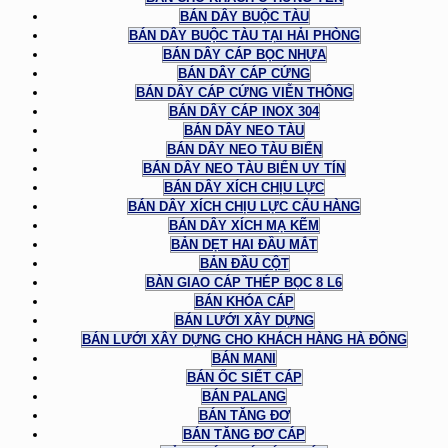
BÁN DÂY BUỘC TÀU
BÁN DÂY BUỘC TÀU TẠI HẢI PHÒNG
BÁN DÂY CÁP BỌC NHỰA
BÁN DÂY CÁP CỨNG
BÁN DÂY CÁP CỨNG VIỄN THÔNG
BÁN DÂY CÁP INOX 304
BÁN DÂY NEO TÀU
BÁN DÂY NEO TÀU BIỂN
BÁN DÂY NEO TÀU BIỂN UY TÍN
BÁN DÂY XÍCH CHỊU LỰC
BÁN DÂY XÍCH CHỊU LỰC CẨU HÀNG
BÁN DÂY XÍCH MẠ KẼM
BẢN DẸT HAI ĐẦU MẮT
BẢN ĐẦU CỘT
BÀN GIAO CÁP THÉP BỌC 8 L6
BÁN KHÓA CÁP
BÁN LƯỚI XÂY DỰNG
BÁN LƯỚI XÂY DỰNG CHO KHÁCH HÀNG HÀ ĐÔNG
BÁN MANI
BÁN ỐC SIẾT CÁP
BÁN PALANG
BÁN TĂNG ĐƠ
BÁN TĂNG ĐƠ CÁP