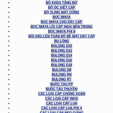
BỘ KHÓA TĂNG ĐƠ
BỘ ỐC SIẾT CÁP
BỘ SLING MẮT CỨNG
BỌC NHỰA
BỌC NHỰA CHO DÂY CÁP
BỌC NHỰA LÕI CÁP INOX BÊN TRONG
BỌC NHỰA PHI 8
BÔI DẦU LÊN TOÀN BỘ BỀ MẶT DÂY CÁP
BU LÔNG
BULONG D10
BULONG D12
BULONG D14
BULONG D16
BULONG D18
BULONG D8
BULONG RN
BULONG RT
BUỘC TÀU PP
BUỘC TÀU THUYỀN
CÁC LOẠI CÁP CHỐNG XOẮN
CÁC LOẠI CÁP INOX
CÁC LOẠI CÁP LỤA
CÁC LOẠI CÁP LỤA PHI 4
CÁC LOẠI CÁP NEO GIẰNG