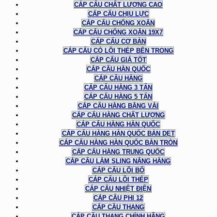
CÁP CẨU CHẤT LƯỢNG CAO
CÁP CẨU CHỊU LỰC
CÁP CẨU CHỐNG XOẮN
CÁP CẨU CHỐNG XOẮN 19X7
CÁP CẨU CƠ BẢN
CÁP CẨU CÓ LÕI THÉP BÊN TRONG
CÁP CẨU GIÁ TỐT
CÁP CẨU HÀN QUỐC
CÁP CẨU HÀNG
CÁP CẨU HÀNG 3 TẤN
CÁP CẨU HÀNG 5 TẤN
CÁP CẨU HÀNG BẰNG VẢI
CÁP CẨU HÀNG CHẤT LƯỢNG
CÁP CẨU HÀNG HÀN QUỐC
CÁP CẨU HÀNG HÀN QUỐC BẢN DẸT
CÁP CẨU HÀNG HÀN QUỐC BẢN TRÒN
CÁP CẨU HÀNG TRUNG QUỐC
CÁP CẨU LÀM SLING NÂNG HÀNG
CÁP CẨU LÕI BỐ
CÁP CẨU LÕI THÉP
CÁP CẨU NHIỆT ĐIỆN
CÁP CẨU PHI 12
CÁP CẦU THANG
CÁP CẦU THANG CHÍNH HÃNG