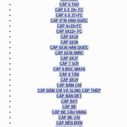
CÁP 6 TAO
CÁP 6 X 19+ FC
CÁP 6 X 37+FC
CÁP 6*36 HÀN QUỐC
CÁP 6×19+FC
CÁP 6X12+ FC
CÁP 6X19
CÁP 6X36
CÁP 6X36 HÀN QUỐC
CÁP 6X36 IWRC
CÁP 6X37
CÁP 7 SỢI
CÁP 8 BỌC NHỰA
CÁP 8 TẤN
CÁP 8X19
CÁP BẤM CHÌ
CÁP BẤM CHÌ VÀ SLING CÁP THÉP
CÁP BẢN DẸT
CÁP BẠT
CÁP BẸ
CÁP BẸ CẨU HÀNG
CÁP BẸ VẢI
CÁP BỆN ĐƠN