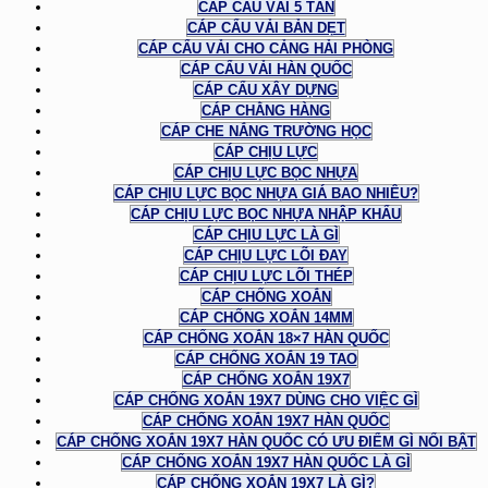
CÁP CẨU VẢI 5 TẤN
CÁP CẨU VẢI BẢN DẸT
CÁP CẨU VẢI CHO CẢNG HẢI PHÒNG
CÁP CẨU VẢI HÀN QUỐC
CÁP CẨU XÂY DỰNG
CÁP CHẰNG HÀNG
CÁP CHE NẮNG TRƯỜNG HỌC
CÁP CHỊU LỰC
CÁP CHỊU LỰC BỌC NHỰA
CÁP CHỊU LỰC BỌC NHỰA GIÁ BAO NHIÊU?
CÁP CHỊU LỰC BỌC NHỰA NHẬP KHẨU
CÁP CHỊU LỰC LÀ GÌ
CÁP CHỊU LỰC LÕI ĐAY
CÁP CHỊU LỰC LÕI THÉP
CÁP CHỐNG XOẮN
CÁP CHỐNG XOẮN 14MM
CÁP CHỐNG XOẮN 18×7 HÀN QUỐC
CÁP CHỐNG XOẮN 19 TAO
CÁP CHỐNG XOẮN 19X7
CÁP CHỐNG XOẮN 19X7 DÙNG CHO VIỆC GÌ
CÁP CHỐNG XOẮN 19X7 HÀN QUỐC
CÁP CHỐNG XOẮN 19X7 HÀN QUỐC CÓ ƯU ĐIỂM GÌ NỔI BẬT
CÁP CHỐNG XOẮN 19X7 HÀN QUỐC LÀ GÌ
CÁP CHỐNG XOẮN 19X7 LÀ GÌ?