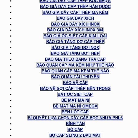
BÁO GIÁ DÂY CÁP THÉP BỌC NHỰA
BÁO GIÁ DÂY CÁP THÉP HÀN QUỐC
BÁO GIÁ DÂY CÁP THÉP MẠ KẼM
BÁO GIÁ DÂY XÍCH
BÁO GIÁ DÂY XÍCH INOX
BÁO GIÁ DÂY XÍCH INOX 304
BÁO GIÁ ỐC SIẾT CÁP KIM LOẠI
BÁO GIÁ TĂNG ĐƠ CÁP THÉP
BÁO GIÁ TĂNG ĐƠ INOX
BÁO GIÁ TĂNG ĐƠ THÉP
BÁO GIÁ THEO BẢNG TRA CÁP
BẢO QUẢN CÁP MẠ KẼM NHƯ THẾ NÀO
BẢO QUẢN CÁP MẠ KẼM THẾ NÀO
BẢO QUẢN TÀU THUYỀN
BẢO VỆ CÁP
BẢO VỆ SỢI CÁP THÉP BÊN TRONG
BẮT ỐC SIẾT CÁP
BỀ MẶT MA NÍ
BỀ MẶT MA NÍ OMEGA
BẸN LÓT CÁP
BÍ QUYẾT LỰA CHỌN DÂY CÁP BỌC NHỰA PHI 6
BÌNH TÂN
BÓ CÁP
BỘ CÁP SLING 2 ĐẦU MẮT