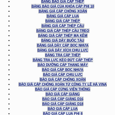
BẢNG BÁO GIÁ CÁP THÉP
BẢNG BÁO GIÁ CỦA KHÓA CÁP PHI 10
BẢNG GIÁ CÁP CHỐNG XOẮN
BẢNG GIÁ CÁP LỤA
BẢNG GIÁ CÁP THÉP
BẢNG GIÁ CÁP THÉP CẨU
BẢNG GIÁ CÁP THÉP CẦU TREO
BẢNG GIÁ CÁP THÉP MẠ KẼM
BẢNG GIÁ DÂY BUỘC TÀU
BẢNG GIÁ DÂY CÁP BỌC NHỰA
BẢNG GIÁ DÂY XÍCH CHỊU LỰC
BẢNG TRA CÁP THÉP
BẢNG TRA LỰC KÉO ĐỨT CÁP THÉP
BẢO DƯỠNG CÁP THANG MÁY
BÁO GIÁ CÁP BỌC NHỰA
BÁO GIÁ CÁP CHỊU LỰC
BÁO GIÁ CÁP CHỐNG XOẮN
BÁO GIÁ CÁP CHỐNG XOẮN TỪ CÔNG TY LÊ HÀ VINA
BÁO GIÁ CÁP CỨNG VIỄN THÔNG
BÁO GIÁ CÁP GIẰNG
BÁO GIÁ CÁP GIẰNG D16
BÁO GIÁ CÁP GIẰNG D18
BÁO GIÁ CÁP LỤA
BÁO GIÁ CÁP LỤA PHI 8