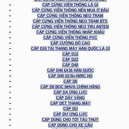
CÁP CỨNG VIỄN THÔNG LÀ GÌ
CÁP CỨNG VIỄN THÔNG NÊN MUA Ở ĐÂU
CÁP CỨNG VIỄN THÔNG NEO TRẠM
CÁP CỨNG VIỄN THÔNG NEO TRẠM BTS
CÁP CỨNG VIỄN THÔNG NEO TRỤ ANTEN
CÁP CỨNG VIỄN THÔNG NHẬP KHẨU
CÁP CỨNG VIỄN THÔNG PVC
CÁP CƯỜNG ĐỘ CAO
CÁP D10 TẢI THANG MÁY HÀN QUỐC LÀ GÌ
CÁP D12
CÁP D22
CÁP D40
CÁP D40 6X36 HÀN QUỐC
CÁP D40 6X36+IWRC HQ
CÁP D6
CÁP D8 BỌC NHỰA CHÍNH HÃNG
CÁP DẠ ỨNG LỰC
CÁP DÂY VĂNG
CÁP DẸT THANG MÁY
CÁP DÙ
CÁP DỰ ỨNG LỰC
CÁP DÙNG CHO TỜI TÀU THUỶ
CÁP DÙNG CHO XE CẨU