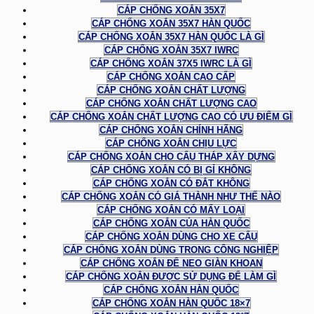
CÁP CHỐNG XOẮN 35X7
CÁP CHỐNG XOẮN 35X7 HÀN QUỐC
CÁP CHỐNG XOẮN 35X7 HÀN QUỐC LÀ GÌ
CÁP CHỐNG XOẮN 35X7 IWRC
CÁP CHỐNG XOẮN 37X5 IWRC LÀ GÌ
CÁP CHỐNG XOẮN CAO CẤP
CÁP CHỐNG XOẮN CHẤT LƯỢNG
CÁP CHỐNG XOẮN CHẤT LƯỢNG CAO
CÁP CHỐNG XOẮN CHẤT LƯỢNG CAO CÓ ƯU ĐIỂM GÌ
CÁP CHỐNG XOẮN CHÍNH HÃNG
CÁP CHỐNG XOẮN CHỊU LỰC
CÁP CHỐNG XOẮN CHO CẨU THÁP XÂY DỰNG
CÁP CHỐNG XOẮN CÓ BỊ GỈ KHÔNG
CÁP CHỐNG XOẮN CÓ ĐẮT KHÔNG
CÁP CHỐNG XOẮN CÓ GIÁ THÀNH NHƯ THẾ NÀO
CÁP CHỐNG XOẮN CÓ MẤY LOẠI
CÁP CHỐNG XOẮN CỦA HÀN QUỐC
CÁP CHỐNG XOẮN DÙNG CHO XE CẨU
CÁP CHỐNG XOẮN DÙNG TRONG CÔNG NGHIỆP
CÁP CHỐNG XOẮN ĐỂ NEO GIÀN KHOAN
CÁP CHỐNG XOẮN ĐƯỢC SỬ DỤNG ĐỂ LÀM GÌ
CÁP CHỐNG XOẮN HÀN QUỐC
CÁP CHỐNG XOẮN HÀN QUỐC 18×7