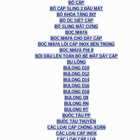
BÓ CÁP
BỘ CÁP SLING 2 ĐẦU MẮT
BỘ KHÓA TĂNG ĐƠ
BỘ ỐC SIẾT CÁP
BỘ SLING MẮT CỨNG
BỌC NHỰA
BỌC NHỰA CHO DÂY CÁP
BỌC NHỰA LÕI CÁP INOX BÊN TRONG
BỌC NHỰA PHI 8
BÔI DẦU LÊN TOÀN BỘ BỀ MẶT DÂY CÁP
BU LÔNG
BULONG D10
BULONG D12
BULONG D14
BULONG D16
BULONG D18
BULONG D8
BULONG RN
BULONG RT
BUỘC TÀU PP
BUỘC TÀU THUYỀN
CÁC LOẠI CÁP CHỐNG XOẮN
CÁC LOẠI CÁP INOX
CÁC LOẠI CÁP LỤA