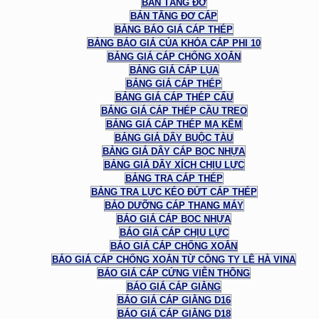
BÁN TĂNG ĐƠ
BÁN TĂNG ĐƠ CÁP
BẢNG BÁO GIÁ CÁP THÉP
BẢNG BÁO GIÁ CỦA KHÓA CÁP PHI 10
BẢNG GIÁ CÁP CHỐNG XOẮN
BẢNG GIÁ CÁP LỤA
BẢNG GIÁ CÁP THÉP
BẢNG GIÁ CÁP THÉP CẨU
BẢNG GIÁ CÁP THÉP CẦU TREO
BẢNG GIÁ CÁP THÉP MẠ KẼM
BẢNG GIÁ DÂY BUỘC TÀU
BẢNG GIÁ DÂY CÁP BỌC NHỰA
BẢNG GIÁ DÂY XÍCH CHỊU LỰC
BẢNG TRA CÁP THÉP
BẢNG TRA LỰC KÉO ĐỨT CÁP THÉP
BẢO DƯỠNG CÁP THANG MÁY
BÁO GIÁ CÁP BỌC NHỰA
BÁO GIÁ CÁP CHỊU LỰC
BÁO GIÁ CÁP CHỐNG XOẮN
BÁO GIÁ CÁP CHỐNG XOẮN TỪ CÔNG TY LÊ HÀ VINA
BÁO GIÁ CÁP CỨNG VIỄN THÔNG
BÁO GIÁ CÁP GIẰNG
BÁO GIÁ CÁP GIẰNG D16
BÁO GIÁ CÁP GIẰNG D18