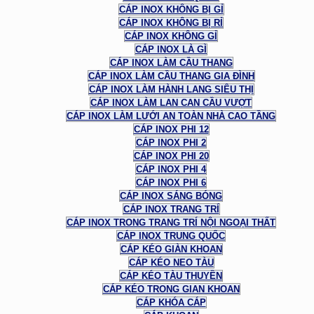
CÁP INOX KHÔNG BỊ GỈ
CÁP INOX KHÔNG BỊ RỈ
CÁP INOX KHÔNG GỈ
CÁP INOX LÀ GÌ
CÁP INOX LÀM CẦU THANG
CÁP INOX LÀM CẦU THANG GIA ĐÌNH
CÁP INOX LÀM HÀNH LANG SIÊU THỊ
CÁP INOX LÀM LAN CAN CẦU VƯỢT
CÁP INOX LÀM LƯỚI AN TOÀN NHÀ CAO TẦNG
CÁP INOX PHI 12
CÁP INOX PHI 2
CÁP INOX PHI 20
CÁP INOX PHI 4
CÁP INOX PHI 6
CÁP INOX SÁNG BÓNG
CÁP INOX TRANG TRÍ
CÁP INOX TRONG TRANG TRÍ NỘI NGOẠI THẤT
CÁP INOX TRUNG QUỐC
CÁP KÉO GIÀN KHOAN
CÁP KÉO NEO TÀU
CÁP KÉO TÀU THUYỀN
CÁP KÉO TRONG GIAN KHOAN
CÁP KHÓA CÁP