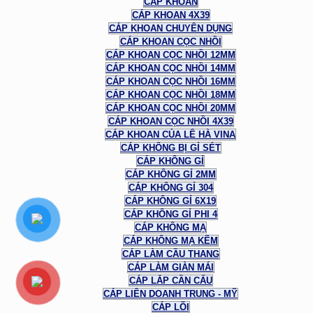
CÁP KHOAN
CÁP KHOAN 4X39
CÁP KHOAN CHUYÊN DỤNG
CÁP KHOAN CỌC NHỒI
CÁP KHOAN CỌC NHỒI 12MM
CÁP KHOAN CỌC NHỒI 14MM
CÁP KHOAN CỌC NHỒI 16MM
CÁP KHOAN CỌC NHỒI 18MM
CÁP KHOAN CỌC NHỒI 20MM
CÁP KHOAN CỌC NHỒI 4X39
CÁP KHOAN CỦA LÊ HÀ VINA
CÁP KHÔNG BỊ GỈ SÉT
CÁP KHÔNG GỈ
CÁP KHÔNG GỈ 2MM
CÁP KHÔNG GỈ 304
CÁP KHÔNG GỈ 6X19
CÁP KHÔNG GỈ PHI 4
CÁP KHÔNG MẠ
CÁP KHÔNG MẠ KẼM
CÁP LÀM CẦU THANG
CÁP LÀM GIÀN MÁI
CÁP LẮP CẦN CẨU
CÁP LIÊN DOANH TRUNG - MỸ
CÁP LÕI