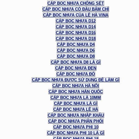
CÁP BỌC NHỰA CHỐNG SÉT
CÁP BỌC NHỰA CÓ ĐẦU BẤM CHÌ
CÁP BỌC NHỰA CỦA LÊ HÀ VINA
CÁP BỌC NHỰA D12
CÁP BỌC NHỰA D14
CÁP BỌC NHỰA D16
CÁP BỌC NHỰA D18
CÁP BỌC NHỰA D4
CÁP BỌC NHỰA D6
CÁP BỌC NHỰA D8
CÁP BỌC NHỰA D8 LÀ GÌ
CÁP BỌC NHỰA ĐEN
CÁP BỌC NHỰA ĐỎ
CÁP BỌC NHỰA ĐƯỢC SỬ DỤNG ĐỂ LÀM GÌ
CÁP BỌC NHỰA HÀ NỘI
CÁP BỌC NHỰA HÀN QUỐC
CÁP BỌC NHỰA LÀ 10MM
CÁP BỌC NHỰA LÀ GÌ
CÁP BỌC NHỰA LÊ HÀ
CÁP BỌC NHỰA NHẬP KHẨU
CÁP BỌC NHỰA PHÂN PHỐI
CÁP BỌC NHỰA PHI 10
CÁP BỌC NHỰA PHI 10 LÀ GÌ
CÁP BỌC NHỰA PHI 18