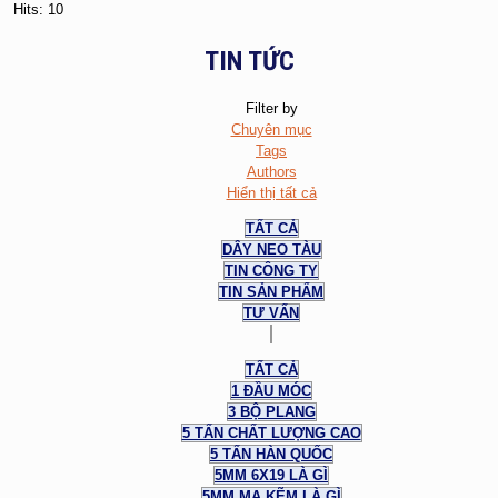
Hits: 10
TIN TỨC
Filter by
Chuyên mục
Tags
Authors
Hiển thị tất cả
TẤT CẢ
DÂY NEO TÀU
TIN CÔNG TY
TIN SẢN PHẨM
TƯ VẤN
TẤT CẢ
1 ĐẦU MÓC
3 BỘ PLANG
5 TẤN CHẤT LƯỢNG CAO
5 TẤN HÀN QUỐC
5MM 6X19 LÀ GÌ
5MM MẠ KẼM LÀ GÌ