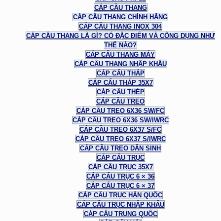
CÁP CẦU THANG
CÁP CẦU THANG CHÍNH HÃNG
CÁP CẦU THANG INOX 304
CÁP CẦU THANG LÀ GÌ? CÓ ĐẶC ĐIỂM VÀ CÔNG DỤNG NHƯ
THẾ NÀO?
CÁP CẨU THANG MÁY
CÁP CẦU THANG NHẬP KHẨU
CÁP CẨU THÁP
CÁP CẨU THÁP 35X7
CÁP CẨU THÉP
CÁP CẦU TREO
CÁP CẦU TREO 6X36 SW/FC
CÁP CẦU TREO 6X36 SW/IWRC
CÁP CẦU TREO 6X37 S/FC
CÁP CẦU TREO 6X37 S/IWRC
CÁP CẦU TREO DÂN SINH
CÁP CẨU TRỤC
CÁP CẨU TRỤC 35X7
CÁP CẨU TRỤC 6 × 36
CÁP CẨU TRỤC 6 × 37
CÁP CẨU TRỤC HÀN QUỐC
CÁP CẨU TRỤC NHẬP KHẨU
CÁP CẨU TRUNG QUỐC