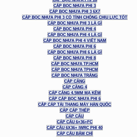
CÁP BỌC NHỰA PHI 3
CÁP BỌC NHỰA PHI 3 6X7
CÁP BỌC NHỰA PHI 3 CÓ TÍNH CHỐNG CHỊU LỰC TỐT
CÁP BỌC NHỰA PHI 3 LÀ GÌ
CÁP BỌC NHỰA PHI 4
CÁP BỌC NHỰA PHI 4 LÀ GÌ
CÁP BỌC NHỰA PHI 4 VIỆT NAM
CÁP BỌC NHỰA PHI 6
CÁP BỌC NHỰA PHI 6 LÀ GÌ
CÁP BỌC NHỰA PHI 8
CÁP BỌC NHỰA TP.HCM
CÁP BỌC NHỰA TPHCM
CÁP BỌC NHỰA TRẮNG
CÁP CĂNG
CÁP CĂNG 4
CÁP CĂNG 4.5MM MẠ KẼM
CÁP CÁP BỌC NHỰA PHI 6
CẤP CÁP TẢI THANG MÁY HÀN QUỐC
CẤP CÁP THÉP
CÁP CẨU
CÁP CẨU 6×36+FC
CÁP CẨU 6X36+ IWRC PHI 40
CÁP CẨU BẤM CHÌ