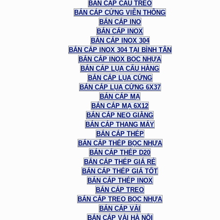
BÁN CÁP CẦU TREO
BÁN CÁP CỨNG VIỄN THÔNG
BÁN CÁP INO
BÁN CÁP INOX
BÁN CÁP INOX 304
BÁN CÁP INOX 304 TẠI BÌNH TÂN
BÁN CÁP INOX BỌC NHỰA
BÁN CÁP LỤA CẨU HÀNG
BÁN CÁP LỤA CỨNG
BÁN CÁP LỤA CỨNG 6X37
BÁN CÁP MẠ
BÁN CÁP MẠ 6X12
BÁN CÁP NEO GIẰNG
BÁN CÁP THANG MÁY
BÁN CÁP THÉP
BÁN CÁP THÉP BỌC NHỰA
BÁN CÁP THÉP D20
BÁN CÁP THÉP GIÁ RẺ
BÁN CÁP THÉP GIÁ TỐT
BÁN CÁP THÉP INOX
BÁN CÁP TREO
BÁN CÁP TREO BỌC NHỰA
BÁN CÁP VẢI
BÁN CÁP VẢI HÀ NỘI