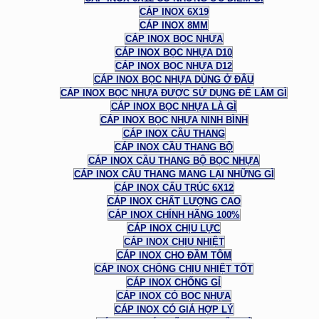
CÁP INOX 6X19
CÁP INOX 8MM
CÁP INOX BỌC NHỰA
CÁP INOX BỌC NHỰA D10
CÁP INOX BỌC NHỰA D12
CÁP INOX BỌC NHỰA DÙNG Ở ĐÂU
CÁP INOX BỌC NHỰA ĐƯỢC SỬ DỤNG ĐỂ LÀM GÌ
CÁP INOX BỌC NHỰA LÀ GÌ
CÁP INOX BỌC NHỰA NINH BÌNH
CÁP INOX CẦU THANG
CÁP INOX CẦU THANG BỘ
CÁP INOX CẦU THANG BỘ BỌC NHỰA
CÁP INOX CẦU THANG MANG LẠI NHỮNG GÌ
CÁP INOX CẤU TRÚC 6X12
CÁP INOX CHẤT LƯỢNG CAO
CÁP INOX CHÍNH HÃNG 100%
CÁP INOX CHỊU LỰC
CÁP INOX CHỊU NHIỆT
CÁP INOX CHO ĐẦM TÔM
CÁP INOX CHỐNG CHỊU NHIỆT TỐT
CÁP INOX CHỐNG GỈ
CÁP INOX CÓ BỌC NHỰA
CÁP INOX CÓ GIÁ HỢP LÝ