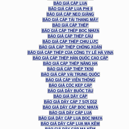
BÁO GIÁ CÁP LỤA
BÁO GIÁ CÁP LỤA PHI 8
BÁO GIÁ CÁP NEO GIẰNG
BÁO GIÁ CÁP TẢI THANG MÁY
BÁO GIÁ CÁP THÉP
BÁO GIÁ CÁP THÉP BỌC NHỰA
BÁO GIÁ CÁP THÉP CẨU
BÁO GIÁ CÁP THÉP CHỊU LỰC
BÁO GIÁ CÁP THÉP CHỐNG XOẮN
BÁO GIÁ CÁP THÉP CỦA CÔNG TY LÊ HÀ VINA
BÁO GIÁ CÁP THÉP HÀN QUỐC CAO CẤP
BÁO GIÁ CÁP THÉP NÂNG HẠ
BÁO GIÁ CÁP THÉP TK50
BÁO GIÁ CÁP VẢI TRUNG QUỐC
BÁO GIÁ CÁP VIỄN THÔNG
BÁO GIÁ CÓC KẸP CÁP
BÁO GIÁ DÂY BUỘC TÀU
BÁO GIÁ DÂY CÁP
BÁO GIÁ DÂY CÁP 7 SỢI D12
BÁO GIÁ DÂY CÁP BỌC NHỰA
BÁO GIÁ DÂY CÁP LỤA
BÁO GIÁ DÂY CÁP LỤA BỌC NHỰA
BÁO GIÁ DÂY CÁP LỤA MẠ KẼM