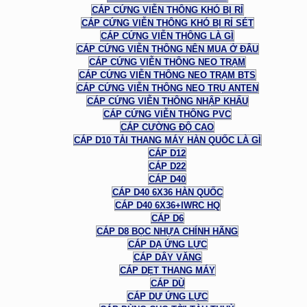
CÁP CỨNG VIỄN THÔNG KHÓ BỊ RỈ
CÁP CỨNG VIỄN THÔNG KHÓ BỊ RỈ SÉT
CÁP CỨNG VIỄN THÔNG LÀ GÌ
CÁP CỨNG VIỄN THÔNG NÊN MUA Ở ĐÂU
CÁP CỨNG VIỄN THÔNG NEO TRẠM
CÁP CỨNG VIỄN THÔNG NEO TRẠM BTS
CÁP CỨNG VIỄN THÔNG NEO TRỤ ANTEN
CÁP CỨNG VIỄN THÔNG NHẬP KHẨU
CÁP CỨNG VIỄN THÔNG PVC
CÁP CƯỜNG ĐỘ CAO
CÁP D10 TẢI THANG MÁY HÀN QUỐC LÀ GÌ
CÁP D12
CÁP D22
CÁP D40
CÁP D40 6X36 HÀN QUỐC
CÁP D40 6X36+IWRC HQ
CÁP D6
CÁP D8 BỌC NHỰA CHÍNH HÃNG
CÁP DẠ ỨNG LỰC
CÁP DÂY VĂNG
CÁP DẸT THANG MÁY
CÁP DÙ
CÁP DỰ ỨNG LỰC