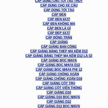
CÁP DÙNG CHO TỜI TÀU THUỶ
CÁP DÙNG CHO XE CẨU
CÁP DÙNG TỜI TÀU
CÁP ĐEN
CÁP ĐEN 6X37
CÁP ĐEN KHÔNG MẠ
CÁP ĐEN LÀ GÌ
CÁP ĐEP 6X37
CÁP ĐỒNG TRẦN
CÁP GIẰNG
CÁP GIẰNG BAN CÔNG
CÁP GIẰNG BẰNG THÉP MẠ KẼM D12
CÁP GIẰNG BẰNG THÉP MẠ KẼM D12 LÀ GÌ
CÁP GIẰNG BỌC NHỰA
CÁP GIẰNG BỌC NHỰA D12
CÁP GIẰNG BỌC NHỰA PHI 12
CÁP GIẰNG CHỐNG XOẮN
CÁP GIẰNG CHỐNG XOẮN D18
CÁP GIẰNG CỘT TRỤ
CÁP GIẰNG CỘT VIỄN THÔNG
CÁP GIẰNG D10
CÁP GIẰNG D10 BỌC NHỰA
CÁP GIẰNG D12
CÁP GIẰNG D12 BỌC NHỰA