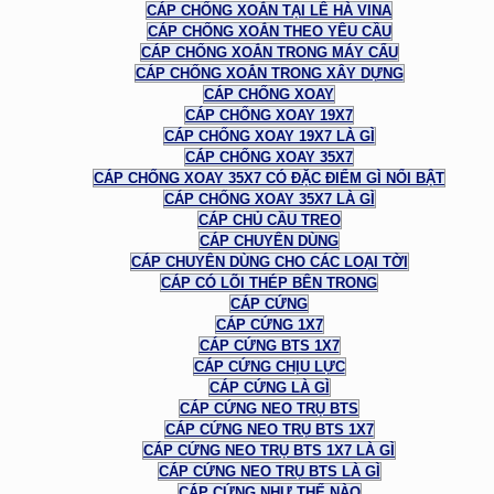
CÁP CHỐNG XOẮN TẠI LÊ HÀ VINA
CÁP CHỐNG XOẮN THEO YÊU CẦU
CÁP CHỐNG XOẮN TRONG MÁY CẨU
CÁP CHỐNG XOẮN TRONG XÂY DỰNG
CÁP CHỐNG XOAY
CÁP CHỐNG XOAY 19X7
CÁP CHỐNG XOAY 19X7 LÀ GÌ
CÁP CHỐNG XOAY 35X7
CÁP CHỐNG XOAY 35X7 CÓ ĐẶC ĐIỂM GÌ NỔI BẬT
CÁP CHỐNG XOAY 35X7 LÀ GÌ
CÁP CHỦ CẦU TREO
CÁP CHUYÊN DÙNG
CÁP CHUYÊN DÙNG CHO CÁC LOẠI TỜI
CÁP CÓ LÕI THÉP BÊN TRONG
CÁP CỨNG
CÁP CỨNG 1X7
CÁP CỨNG BTS 1X7
CÁP CỨNG CHỊU LỰC
CÁP CỨNG LÀ GÌ
CÁP CỨNG NEO TRỤ BTS
CÁP CỨNG NEO TRỤ BTS 1X7
CÁP CỨNG NEO TRỤ BTS 1X7 LÀ GÌ
CÁP CỨNG NEO TRỤ BTS LÀ GÌ
CÁP CỨNG NHƯ THẾ NÀO