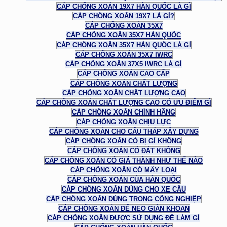
CÁP CHỐNG XOẮN 19X7 HÀN QUỐC LÀ GÌ
CÁP CHỐNG XOẮN 19X7 LÀ GÌ?
CÁP CHỐNG XOẮN 35X7
CÁP CHỐNG XOẮN 35X7 HÀN QUỐC
CÁP CHỐNG XOẮN 35X7 HÀN QUỐC LÀ GÌ
CÁP CHỐNG XOẮN 35X7 IWRC
CÁP CHỐNG XOẮN 37X5 IWRC LÀ GÌ
CÁP CHỐNG XOẮN CAO CẤP
CÁP CHỐNG XOẮN CHẤT LƯỢNG
CÁP CHỐNG XOẮN CHẤT LƯỢNG CAO
CÁP CHỐNG XOẮN CHẤT LƯỢNG CAO CÓ ƯU ĐIỂM GÌ
CÁP CHỐNG XOẮN CHÍNH HÃNG
CÁP CHỐNG XOẮN CHỊU LỰC
CÁP CHỐNG XOẮN CHO CẨU THÁP XÂY DỰNG
CÁP CHỐNG XOẮN CÓ BỊ GỈ KHÔNG
CÁP CHỐNG XOẮN CÓ ĐẮT KHÔNG
CÁP CHỐNG XOẮN CÓ GIÁ THÀNH NHƯ THẾ NÀO
CÁP CHỐNG XOẮN CÓ MẤY LOẠI
CÁP CHỐNG XOẮN CỦA HÀN QUỐC
CÁP CHỐNG XOẮN DÙNG CHO XE CẨU
CÁP CHỐNG XOẮN DÙNG TRONG CÔNG NGHIỆP
CÁP CHỐNG XOẮN ĐỂ NEO GIÀN KHOAN
CÁP CHỐNG XOẮN ĐƯỢC SỬ DỤNG ĐỂ LÀM GÌ