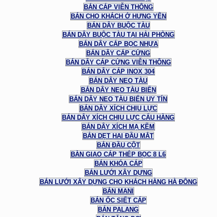
BÁN CÁP VIỄN THÔNG
BÁN CHO KHÁCH Ở HƯNG YÊN
BÁN DÂY BUỘC TÀU
BÁN DÂY BUỘC TÀU TẠI HẢI PHÒNG
BÁN DÂY CÁP BỌC NHỰA
BÁN DÂY CÁP CỨNG
BÁN DÂY CÁP CỨNG VIỄN THÔNG
BÁN DÂY CÁP INOX 304
BÁN DÂY NEO TÀU
BÁN DÂY NEO TÀU BIỂN
BÁN DÂY NEO TÀU BIỂN UY TÍN
BÁN DÂY XÍCH CHỊU LỰC
BÁN DÂY XÍCH CHỊU LỰC CẨU HÀNG
BÁN DÂY XÍCH MẠ KẼM
BẢN DẸT HAI ĐẦU MẮT
BẢN ĐẦU CỘT
BÀN GIAO CÁP THÉP BỌC 8 L6
BÁN KHÓA CÁP
BÁN LƯỚI XÂY DỰNG
BÁN LƯỚI XÂY DỰNG CHO KHÁCH HÀNG HÀ ĐÔNG
BÁN MANI
BÁN ỐC SIẾT CÁP
BÁN PALANG