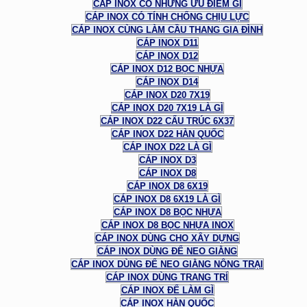
CÁP INOX CÓ NHỮNG ƯU ĐIỂM GÌ
CÁP INOX CÓ TÍNH CHỐNG CHỊU LỰC
CÁP INOX CÙNG LÀM CẦU THANG GIA ĐÌNH
CÁP INOX D11
CÁP INOX D12
CÁP INOX D12 BỌC NHỰA
CÁP INOX D14
CÁP INOX D20 7X19
CÁP INOX D20 7X19 LÀ GÌ
CÁP INOX D22 CẤU TRÚC 6X37
CÁP INOX D22 HÀN QUỐC
CÁP INOX D22 LÀ GÌ
CÁP INOX D3
CÁP INOX D8
CÁP INOX D8 6X19
CÁP INOX D8 6X19 LÀ GÌ
CÁP INOX D8 BỌC NHỰA
CÁP INOX D8 BỌC NHỰA INOX
CÁP INOX DÙNG CHO XÂY DỰNG
CÁP INOX DÙNG ĐỂ NEO GIẰNG
CÁP INOX DÙNG ĐỂ NEO GIẰNG NÔNG TRẠI
CÁP INOX DÙNG TRANG TRÍ
CÁP INOX ĐỂ LÀM GÌ
CÁP INOX HÀN QUỐC