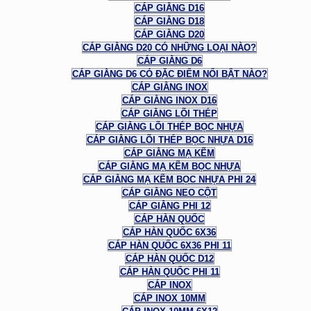
CÁP GIẰNG D16
CÁP GIẰNG D18
CÁP GIẰNG D20
CÁP GIẰNG D20 CÓ NHỮNG LOẠI NÀO?
CÁP GIẰNG D6
CÁP GIẰNG D6 CÓ ĐẶC ĐIỂM NỔI BẬT NÀO?
CÁP GIẰNG INOX
CÁP GIẰNG INOX D16
CÁP GIẰNG LÕI THÉP
CÁP GIẰNG LÕI THÉP BỌC NHỰA
CÁP GIẰNG LÕI THÉP BỌC NHỰA D16
CÁP GIẰNG MẠ KẼM
CÁP GIẰNG MẠ KẼM BỌC NHỰA
CÁP GIẰNG MẠ KẼM BỌC NHỰA PHI 24
CÁP GIẰNG NEO CỘT
CÁP GIẰNG PHI 12
CÁP HÀN QUỐC
CÁP HÀN QUỐC 6X36
CÁP HÀN QUỐC 6X36 PHI 11
CÁP HÀN QUỐC D12
CÁP HÀN QUỐC PHI 11
CÁP INOX
CÁP INOX 10MM