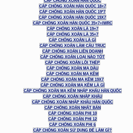
CÁP CHỐNG XOẮN HÀN QUỐC
CÁP CHỐNG XOẮN HÀN QUỐC 18×7
CÁP CHỐNG XOẮN HÀN QUỐC 19*7
CÁP CHỐNG XOẮN HÀN QUỐC 19X7
CÁP CHỐNG XOẮN HÀN QUỐC 35×7+IWRC
CÁP CHỐNG XOẮN LÀ 19×7
CÁP CHỐNG XOẮN LÀ 35×7
CÁP CHỐNG XOẮN LÀ GÌ
CÁP CHỐNG XOẮN LÀM CẨU TRỤC
CÁP CHỐNG XOẮN LIÊN DOANH
CÁP CHỐNG XOẮN LOẠI NÀO TỐT
CÁP CHỐNG XOẮN LÕI THÉP
CÁP CHỐNG XOẮN MẠ DẦU
CÁP CHỐNG XOẮN MẠ KẼM
CÁP CHỐNG XOẮN MẠ KẼM 19X7
CÁP CHỐNG XOẮN MẠ KẼM LÀ GÌ
CÁP CHỐNG XOẮN MẠ KẼM NHẬP KHẨU HÀN QUỐC
CÁP CHỐNG XOẮN NHẬP KHẨU
CÁP CHỐNG XOẮN NHẬP KHẨU HÀN QUỐC
CÁP CHỐNG XOẮN NHẬT BẢN
CÁP CHỐNG XOẮN PHI 10
CÁP CHỐNG XOẮN PHI 12
CÁP CHỐNG XOẮN PHI 6
CÁP CHỐNG XOẮN SỬ DỤNG ĐỂ LÀM GÌ?