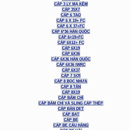
CÁP 3 LY MẠ KẼM
CÁP 35X7
CÁP 6 TAO
CÁP 6 X 19+ FC
CÁP 6 X 37+FC
CÁP 6*36 HÀN QUỐC
CÁP 6×19+FC
CÁP 6X12+ FC
CÁP 6X19
CÁP 6X36
CÁP 6X36 HÀN QUỐC
CÁP 6X36 IWRC
CÁP 6X37
CÁP 7 SỢI
CÁP 8 BỌC NHỰA
CÁP 8 TẤN
CÁP 8X19
CÁP BẤM CHÌ
CÁP BẤM CHÌ VÀ SLING CÁP THÉP
CÁP BẢN DẸT
CÁP BẠT
CÁP BẸ
CÁP BẸ CẨU HÀNG