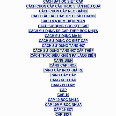
CÁCH BẮT ỐC SIẾT CÁP
CÁCH CHỌN CÁP CẦU TRỤC 5 TẤN HIỆU QUẢ
CÁCH CHỌN CÁP NEO GIẰNG
CÁCH LẮP ĐẶT CÁP TREO CẦU THANG
CÁCH MẠ KẼM ĐIỆN PHÂN
CÁCH SỬ DỤNG CÓC KẸP CÁP
CÁCH SỬ DỤNG ĐỂ CÁP THÉP BỌC NHỰA
CÁCH SỬ DỤNG MA NÍ
CÁCH SỬ DỤNG ỐC SIẾT CÁP
CÁCH SỬ DỤNG TĂNG ĐƠ
CÁCH SỬ DỤNG TĂNG ĐƠ CÁP THÉP
CÁCH THỨC ĐIỀU KHIỂN PA LĂNG ĐIỆN
CANG BIEN
CĂNG CÁP INOX
CĂNG CÁP INOX GIÁ RẺ
CĂNG DÂY CÁP
CẢNG NEO ĐẬU
CẢNG PHÚ MỸ
CÁP
CÁP 10
CÁP 10 BỌC NHỰA
CÁP 10MM BỌC NHỰA
CÁP 19 SỢI
CÁP 19X7