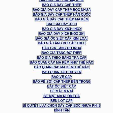
BÁO GIÁ DÂY CÁP MẠ KẼM
BÁO GIÁ DÂY CÁP THÉP
BÁO GIÁ DÂY CÁP THÉP BỌC NHỰA
BÁO GIÁ DÂY CÁP THÉP HÀN QUỐC
BÁO GIÁ DÂY CÁP THÉP MẠ KẼM
BÁO GIÁ DÂY XÍCH
BÁO GIÁ DÂY XÍCH INOX
BÁO GIÁ DÂY XÍCH INOX 304
BÁO GIÁ ỐC SIẾT CÁP KIM LOẠI
BÁO GIÁ TĂNG ĐƠ CÁP THÉP
BÁO GIÁ TĂNG ĐƠ INOX
BÁO GIÁ TĂNG ĐƠ THÉP
BÁO GIÁ THEO BẢNG TRA CÁP
BẢO QUẢN CÁP MẠ KẼM NHƯ THẾ NÀO
BẢO QUẢN CÁP MẠ KẼM THẾ NÀO
BẢO QUẢN TÀU THUYỀN
BẢO VỆ CÁP
BẢO VỆ SỢI CÁP THÉP BÊN TRONG
BẮT ỐC SIẾT CÁP
BỀ MẶT MA NÍ
BỀ MẶT MA NÍ OMEGA
BẸN LÓT CÁP
BÍ QUYẾT LỰA CHỌN DÂY CÁP BỌC NHỰA PHI 6
BÌNH TÂN