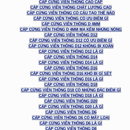
CÁP CỨNG VIỄN THÔNG CAO CẤP
CÁP CỨNG VIỄN THÔNG CHẤT LƯỢNG CAO
CÁP CỨNG VIỄN THÔNG CÓ CẤU TẠO THẾ NÀO
CÁP CỨNG VIỄN THÔNG CÓ ƯU ĐIỂM GÌ
CÁP CỨNG VIỄN THÔNG D 4MM
CÁP CỨNG VIỄN THÔNG D 4MM MẠ KẼM NHÚNG NÓNG
CÁP CỨNG VIỄN THÔNG D12
CÁP CỨNG VIỄN THÔNG D12 CÓ ƯU ĐIỂM GÌ
CÁP CỨNG VIỄN THÔNG D12 KHÔNG BỊ XOẮN
CÁP CỨNG VIỄN THÔNG D12 LÀ GÌ
CÁP CỨNG VIỄN THÔNG D14
CÁP CỨNG VIỄN THÔNG D14 LÀ GÌ
CÁP CỨNG VIỄN THÔNG D16
CÁP CỨNG VIỄN THÔNG D16 KHÓ BỊ GỈ SÉT
CÁP CỨNG VIỄN THÔNG D16 LÀ GÌ
CÁP CỨNG VIỄN THÔNG D18
CÁP CỨNG VIỄN THÔNG D18 CÓ NHỮNG ĐẶC ĐIỂM GÌ
CÁP CỨNG VIỄN THÔNG D18 LÀ GÌ
CÁP CỨNG VIỄN THÔNG D20
CÁP CỨNG VIỄN THÔNG D20 LÀ GÌ
CÁP CỨNG VIỄN THÔNG D6
CÁP CỨNG VIỄN THÔNG D6 CÓ MẤY LOẠI
CÁP CỨNG VIỄN THÔNG D6 LÀ GÌ
CÁP CỨNG VIỄN THÔNG D8