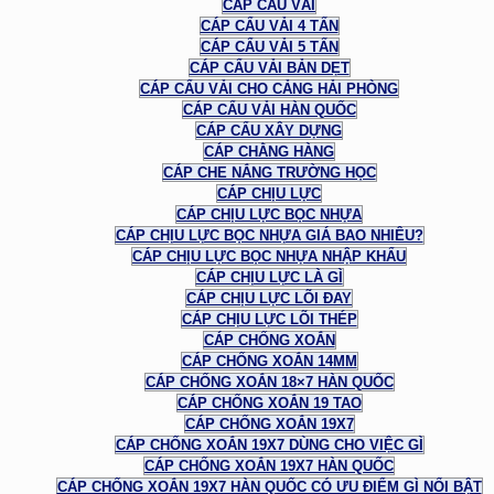
CÁP CẨU VẢI
CÁP CẨU VẢI 4 TẤN
CÁP CẨU VẢI 5 TẤN
CÁP CẨU VẢI BẢN DẸT
CÁP CẨU VẢI CHO CẢNG HẢI PHÒNG
CÁP CẨU VẢI HÀN QUỐC
CÁP CẨU XÂY DỰNG
CÁP CHẰNG HÀNG
CÁP CHE NẮNG TRƯỜNG HỌC
CÁP CHỊU LỰC
CÁP CHỊU LỰC BỌC NHỰA
CÁP CHỊU LỰC BỌC NHỰA GIÁ BAO NHIÊU?
CÁP CHỊU LỰC BỌC NHỰA NHẬP KHẨU
CÁP CHỊU LỰC LÀ GÌ
CÁP CHỊU LỰC LÕI ĐAY
CÁP CHỊU LỰC LÕI THÉP
CÁP CHỐNG XOẮN
CÁP CHỐNG XOẮN 14MM
CÁP CHỐNG XOẮN 18×7 HÀN QUỐC
CÁP CHỐNG XOẮN 19 TAO
CÁP CHỐNG XOẮN 19X7
CÁP CHỐNG XOẮN 19X7 DÙNG CHO VIỆC GÌ
CÁP CHỐNG XOẮN 19X7 HÀN QUỐC
CÁP CHỐNG XOẮN 19X7 HÀN QUỐC CÓ ƯU ĐIỂM GÌ NỔI BẬT