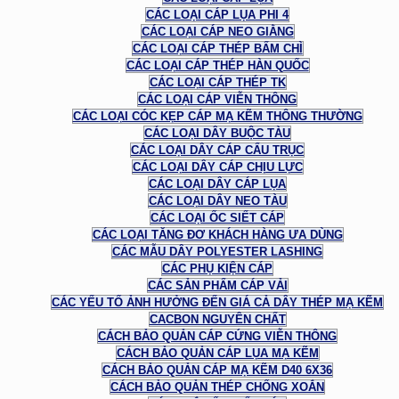
CÁC LOẠI CÁP LỤA PHI 4
CÁC LOẠI CÁP NEO GIẰNG
CÁC LOẠI CÁP THÉP BẤM CHÌ
CÁC LOẠI CÁP THÉP HÀN QUỐC
CÁC LOẠI CÁP THÉP TK
CÁC LOẠI CÁP VIỄN THÔNG
CÁC LOẠI CÓC KẸP CÁP MẠ KẼM THÔNG THƯỜNG
CÁC LOẠI DÂY BUỘC TÀU
CÁC LOẠI DÂY CÁP CẨU TRỤC
CÁC LOẠI DÂY CÁP CHỊU LỰC
CÁC LOẠI DÂY CÁP LỤA
CÁC LOẠI DÂY NEO TÀU
CÁC LOẠI ỐC SIẾT CÁP
CÁC LOẠI TĂNG ĐƠ KHÁCH HÀNG ƯA DÙNG
CÁC MẪU DÂY POLYESTER LASHING
CÁC PHỤ KIỆN CÁP
CÁC SẢN PHẨM CÁP VẢI
CÁC YẾU TỐ ẢNH HƯỞNG ĐẾN GIÁ CẢ DÂY THÉP MẠ KẼM
CACBON NGUYÊN CHẤT
CÁCH BẢO QUẢN CÁP CỨNG VIỄN THÔNG
CÁCH BẢO QUẢN CÁP LỤA MẠ KẼM
CÁCH BẢO QUẢN CÁP MẠ KẼM D40 6X36
CÁCH BẢO QUẢN THÉP CHỐNG XOẮN