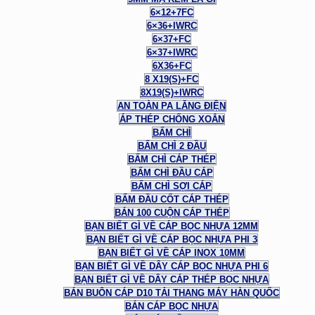
6×12+7FC
6×36+IWRC
6×37+FC
6×37+IWRC
6X36+FC
8 X19(S)+FC
8X19(S)+IWRC
AN TOÀN PA LĂNG ĐIỆN
ÁP THÉP CHỐNG XOẮN
BẤM CHÌ
BẤM CHÌ 2 ĐẦU
BẤM CHÌ CÁP THÉP
BẤM CHÌ ĐẦU CÁP
BẤM CHÌ SỢI CÁP
BẤM ĐẦU CỐT CÁP THÉP
BÁN 100 CUỘN CÁP THÉP
BẠN BIẾT GÌ VỀ CÁP BỌC NHỰA 12MM
BẠN BIẾT GÌ VỀ CÁP BỌC NHỰA PHI 3
BẠN BIẾT GÌ VỀ CÁP INOX 10MM
BẠN BIẾT GÌ VỀ DÂY CÁP BỌC NHỰA PHI 6
BẠN BIẾT GÌ VỀ DÂY CÁP THÉP BỌC NHỰA
BÁN BUÔN CÁP D10 TẢI THANG MÁY HÀN QUỐC
BÁN CÁP BỌC NHỰA