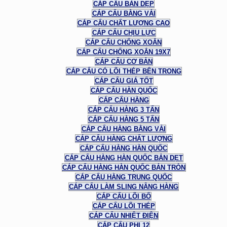
CÁP CẨU BẢN DẸP
CÁP CẨU BẰNG VẢI
CÁP CẨU CHẤT LƯỢNG CAO
CÁP CẨU CHỊU LỰC
CÁP CẨU CHỐNG XOẮN
CÁP CẨU CHỐNG XOẮN 19X7
CÁP CẨU CƠ BẢN
CÁP CẨU CÓ LÕI THÉP BÊN TRONG
CÁP CẨU GIÁ TỐT
CÁP CẨU HÀN QUỐC
CÁP CẨU HÀNG
CÁP CẨU HÀNG 3 TẤN
CÁP CẨU HÀNG 5 TẤN
CÁP CẨU HÀNG BẰNG VẢI
CÁP CẨU HÀNG CHẤT LƯỢNG
CÁP CẨU HÀNG HÀN QUỐC
CÁP CẨU HÀNG HÀN QUỐC BẢN DẸT
CÁP CẨU HÀNG HÀN QUỐC BẢN TRÒN
CÁP CẨU HÀNG TRUNG QUỐC
CÁP CẨU LÀM SLING NÂNG HÀNG
CÁP CẨU LÕI BỐ
CÁP CẨU LÕI THÉP
CÁP CẨU NHIỆT ĐIỆN
CÁP CẨU PHI 12