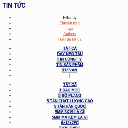
TIN TỨC
Filter by
Chuyên mục
Tags
Authors
Hiển thị tất cả
TẤT CẢ
DÂY NEO TÀU
TIN CÔNG TY
TIN SẢN PHẨM
TƯ VẤN
TẤT CẢ
1 ĐẦU MÓC
3 BỘ PLANG
5 TẤN CHẤT LƯỢNG CAO
5 TẤN HÀN QUỐC
5MM 6X19 LÀ GÌ
5MM MẠ KẼM LÀ GÌ
6×12+7FC