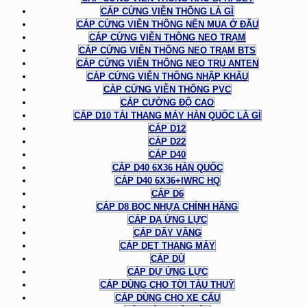
CÁP CỨNG VIỄN THÔNG LÀ GÌ
CÁP CỨNG VIỄN THÔNG NÊN MUA Ở ĐÂU
CÁP CỨNG VIỄN THÔNG NEO TRẠM
CÁP CỨNG VIỄN THÔNG NEO TRẠM BTS
CÁP CỨNG VIỄN THÔNG NEO TRỤ ANTEN
CÁP CỨNG VIỄN THÔNG NHẬP KHẨU
CÁP CỨNG VIỄN THÔNG PVC
CÁP CƯỜNG ĐỘ CAO
CÁP D10 TẢI THANG MÁY HÀN QUỐC LÀ GÌ
CÁP D12
CÁP D22
CÁP D40
CÁP D40 6X36 HÀN QUỐC
CÁP D40 6X36+IWRC HQ
CÁP D6
CÁP D8 BỌC NHỰA CHÍNH HÃNG
CÁP DẠ ỨNG LỰC
CÁP DÂY VĂNG
CÁP DẸT THANG MÁY
CÁP DÙ
CÁP DỰ ỨNG LỰC
CÁP DÙNG CHO TỜI TÀU THUỶ
CÁP DÙNG CHO XE CẨU