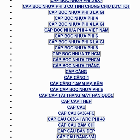
CÁP BỌC NHỰA PHI 3 6X7
CÁP BỌC NHỰA PHI 3 CÓ TÍNH CHỐNG CHỊU LỰC TỐT
CÁP BỌC NHỰA PHI 3 LÀ GÌ
CÁP BỌC NHỰA PHI 4
CÁP BỌC NHỰA PHI 4 LÀ GÌ
CÁP BỌC NHỰA PHI 4 VIỆT NAM
CÁP BỌC NHỰA PHI 6
CÁP BỌC NHỰA PHI 6 LÀ GÌ
CÁP BỌC NHỰA PHI 8
CÁP BỌC NHỰA TP.HCM
CÁP BỌC NHỰA TPHCM
CÁP BỌC NHỰA TRẮNG
CÁP CĂNG
CÁP CĂNG 4
CÁP CĂNG 4.5MM MẠ KẼM
CÁP CÁP BỌC NHỰA PHI 6
CẤP CÁP TẢI THANG MÁY HÀN QUỐC
CẤP CÁP THÉP
CÁP CẨU
CÁP CẨU 6×36+FC
CÁP CẨU 6X36+ IWRC PHI 40
CÁP CẨU BẤM CHÌ
CÁP CẨU BẢN DẸP
CÁP CẨU BẰNG VẢI