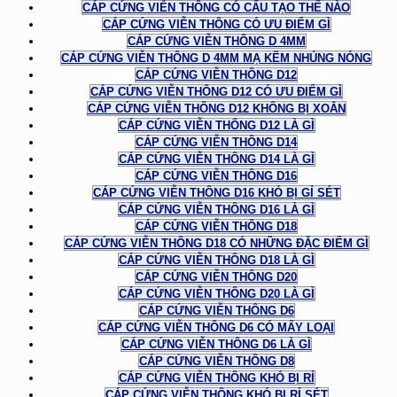
CÁP CỨNG VIỄN THÔNG CÓ CẤU TẠO THẾ NÀO
CÁP CỨNG VIỄN THÔNG CÓ ƯU ĐIỂM GÌ
CÁP CỨNG VIỄN THÔNG D 4MM
CÁP CỨNG VIỄN THÔNG D 4MM MẠ KẼM NHÚNG NÓNG
CÁP CỨNG VIỄN THÔNG D12
CÁP CỨNG VIỄN THÔNG D12 CÓ ƯU ĐIỂM GÌ
CÁP CỨNG VIỄN THÔNG D12 KHÔNG BỊ XOẮN
CÁP CỨNG VIỄN THÔNG D12 LÀ GÌ
CÁP CỨNG VIỄN THÔNG D14
CÁP CỨNG VIỄN THÔNG D14 LÀ GÌ
CÁP CỨNG VIỄN THÔNG D16
CÁP CỨNG VIỄN THÔNG D16 KHÓ BỊ GỈ SÉT
CÁP CỨNG VIỄN THÔNG D16 LÀ GÌ
CÁP CỨNG VIỄN THÔNG D18
CÁP CỨNG VIỄN THÔNG D18 CÓ NHỮNG ĐẶC ĐIỂM GÌ
CÁP CỨNG VIỄN THÔNG D18 LÀ GÌ
CÁP CỨNG VIỄN THÔNG D20
CÁP CỨNG VIỄN THÔNG D20 LÀ GÌ
CÁP CỨNG VIỄN THÔNG D6
CÁP CỨNG VIỄN THÔNG D6 CÓ MẤY LOẠI
CÁP CỨNG VIỄN THÔNG D6 LÀ GÌ
CÁP CỨNG VIỄN THÔNG D8
CÁP CỨNG VIỄN THÔNG KHÓ BỊ RỈ
CÁP CỨNG VIỄN THÔNG KHÓ BỊ RỈ SÉT