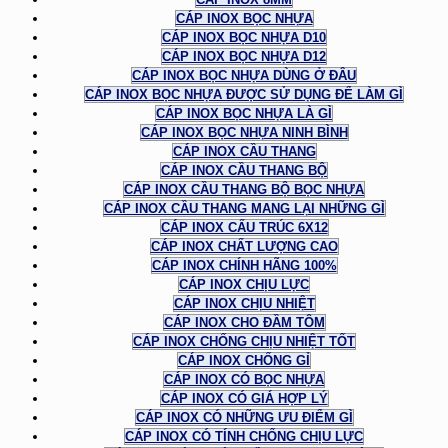
CÁP INOX BỌC NHỰA
CÁP INOX BỌC NHỰA D10
CÁP INOX BỌC NHỰA D12
CÁP INOX BỌC NHỰA DÙNG Ở ĐÂU
CÁP INOX BỌC NHỰA ĐƯỢC SỬ DỤNG ĐỂ LÀM GÌ
CÁP INOX BỌC NHỰA LÀ GÌ
CÁP INOX BỌC NHỰA NINH BÌNH
CÁP INOX CẦU THANG
CÁP INOX CẦU THANG BỘ
CÁP INOX CẦU THANG BỘ BỌC NHỰA
CÁP INOX CẦU THANG MANG LẠI NHỮNG GÌ
CÁP INOX CẤU TRÚC 6X12
CÁP INOX CHẤT LƯỢNG CAO
CÁP INOX CHÍNH HÃNG 100%
CÁP INOX CHỊU LỰC
CÁP INOX CHỊU NHIỆT
CÁP INOX CHO ĐẦM TÔM
CÁP INOX CHỐNG CHỊU NHIỆT TỐT
CÁP INOX CHỐNG GỈ
CÁP INOX CÓ BỌC NHỰA
CÁP INOX CÓ GIÁ HỢP LÝ
CÁP INOX CÓ NHỮNG ƯU ĐIỂM GÌ
CÁP INOX CÓ TÍNH CHỐNG CHỊU LỰC