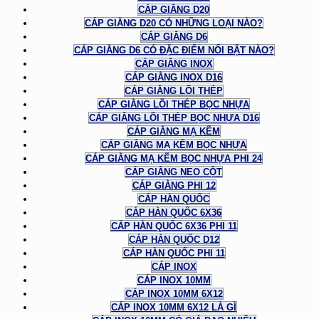
CÁP GIẰNG D20
CÁP GIẰNG D20 CÓ NHỮNG LOẠI NÀO?
CÁP GIẰNG D6
CÁP GIẰNG D6 CÓ ĐẶC ĐIỂM NỔI BẬT NÀO?
CÁP GIẰNG INOX
CÁP GIẰNG INOX D16
CÁP GIẰNG LÕI THÉP
CÁP GIẰNG LÕI THÉP BỌC NHỰA
CÁP GIẰNG LÕI THÉP BỌC NHỰA D16
CÁP GIẰNG MẠ KẼM
CÁP GIẰNG MẠ KẼM BỌC NHỰA
CÁP GIẰNG MẠ KẼM BỌC NHỰA PHI 24
CÁP GIẰNG NEO CỘT
CÁP GIẰNG PHI 12
CÁP HÀN QUỐC
CÁP HÀN QUỐC 6X36
CÁP HÀN QUỐC 6X36 PHI 11
CÁP HÀN QUỐC D12
CÁP HÀN QUỐC PHI 11
CÁP INOX
CÁP INOX 10MM
CÁP INOX 10MM 6X12
CÁP INOX 10MM 6X12 LÀ GÌ