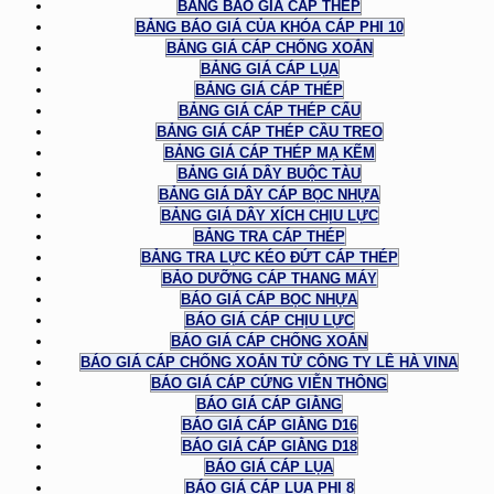
BẢNG BÁO GIÁ CÁP THÉP
BẢNG BÁO GIÁ CỦA KHÓA CÁP PHI 10
BẢNG GIÁ CÁP CHỐNG XOẮN
BẢNG GIÁ CÁP LỤA
BẢNG GIÁ CÁP THÉP
BẢNG GIÁ CÁP THÉP CẨU
BẢNG GIÁ CÁP THÉP CẦU TREO
BẢNG GIÁ CÁP THÉP MẠ KẼM
BẢNG GIÁ DÂY BUỘC TÀU
BẢNG GIÁ DÂY CÁP BỌC NHỰA
BẢNG GIÁ DÂY XÍCH CHỊU LỰC
BẢNG TRA CÁP THÉP
BẢNG TRA LỰC KÉO ĐỨT CÁP THÉP
BẢO DƯỠNG CÁP THANG MÁY
BÁO GIÁ CÁP BỌC NHỰA
BÁO GIÁ CÁP CHỊU LỰC
BÁO GIÁ CÁP CHỐNG XOẮN
BÁO GIÁ CÁP CHỐNG XOẮN TỪ CÔNG TY LÊ HÀ VINA
BÁO GIÁ CÁP CỨNG VIỄN THÔNG
BÁO GIÁ CÁP GIẰNG
BÁO GIÁ CÁP GIẰNG D16
BÁO GIÁ CÁP GIẰNG D18
BÁO GIÁ CÁP LỤA
BÁO GIÁ CÁP LỤA PHI 8