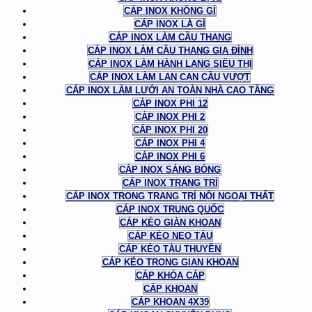
CÁP INOX KHÔNG GỈ
CÁP INOX LÀ GÌ
CÁP INOX LÀM CẦU THANG
CÁP INOX LÀM CẦU THANG GIA ĐÌNH
CÁP INOX LÀM HÀNH LANG SIÊU THỊ
CÁP INOX LÀM LAN CAN CẦU VƯỢT
CÁP INOX LÀM LƯỚI AN TOÀN NHÀ CAO TẦNG
CÁP INOX PHI 12
CÁP INOX PHI 2
CÁP INOX PHI 20
CÁP INOX PHI 4
CÁP INOX PHI 6
CÁP INOX SÁNG BÓNG
CÁP INOX TRANG TRÍ
CÁP INOX TRONG TRANG TRÍ NỘI NGOẠI THẤT
CÁP INOX TRUNG QUỐC
CÁP KÉO GIÀN KHOAN
CÁP KÉO NEO TÀU
CÁP KÉO TÀU THUYỀN
CÁP KÉO TRONG GIAN KHOAN
CÁP KHÓA CÁP
CÁP KHOAN
CÁP KHOAN 4X39