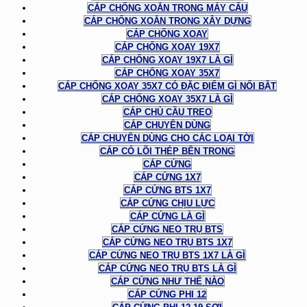
CÁP CHỐNG XOẮN TRONG MÁY CẨU
CÁP CHỐNG XOẮN TRONG XÂY DỰNG
CÁP CHỐNG XOAY
CÁP CHỐNG XOAY 19X7
CÁP CHỐNG XOAY 19X7 LÀ GÌ
CÁP CHỐNG XOAY 35X7
CÁP CHỐNG XOAY 35X7 CÓ ĐẶC ĐIỂM GÌ NỔI BẬT
CÁP CHỐNG XOAY 35X7 LÀ GÌ
CÁP CHỦ CẦU TREO
CÁP CHUYÊN DÙNG
CÁP CHUYÊN DÙNG CHO CÁC LOẠI TỜI
CÁP CÓ LÕI THÉP BÊN TRONG
CÁP CỨNG
CÁP CỨNG 1X7
CÁP CỨNG BTS 1X7
CÁP CỨNG CHỊU LỰC
CÁP CỨNG LÀ GÌ
CÁP CỨNG NEO TRỤ BTS
CÁP CỨNG NEO TRỤ BTS 1X7
CÁP CỨNG NEO TRỤ BTS 1X7 LÀ GÌ
CÁP CỨNG NEO TRỤ BTS LÀ GÌ
CÁP CỨNG NHƯ THẾ NÀO
CÁP CỨNG PHI 12