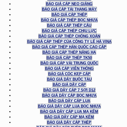
BÁO GIÁ CÁP NEO GIẰNG
BÁO GIÁ CÁP TẢI THANG MÁY
BÁO GIÁ CÁP THÉP
BÁO GIÁ CÁP THÉP BỌC NHỰA
BÁO GIÁ CÁP THÉP CẨU
BÁO GIÁ CÁP THÉP CHỊU LỰC
BÁO GIÁ CÁP THÉP CHỐNG XOẮN
BÁO GIÁ CÁP THÉP CỦA CÔNG TY LÊ HÀ VINA
BÁO GIÁ CÁP THÉP HÀN QUỐC CAO CẤP
BÁO GIÁ CÁP THÉP NÂNG HẠ
BÁO GIÁ CÁP THÉP TK50
BÁO GIÁ CÁP VẢI TRUNG QUỐC
BÁO GIÁ CÁP VIỄN THÔNG
BÁO GIÁ CÓC KẸP CÁP
BÁO GIÁ DÂY BUỘC TÀU
BÁO GIÁ DÂY CÁP
BÁO GIÁ DÂY CÁP 7 SỢI D12
BÁO GIÁ DÂY CÁP BỌC NHỰA
BÁO GIÁ DÂY CÁP LỤA
BÁO GIÁ DÂY CÁP LỤA BỌC NHỰA
BÁO GIÁ DÂY CÁP LỤA MẠ KẼM
BÁO GIÁ DÂY CÁP MẠ KẼM
BÁO GIÁ DÂY CÁP THÉP