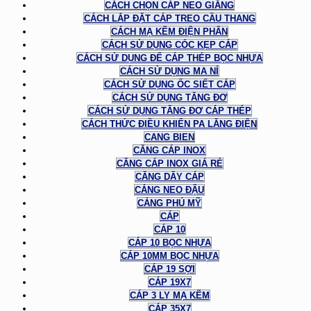
CÁCH CHỌN CÁP NEO GIẰNG
CÁCH LẮP ĐẶT CÁP TREO CẦU THANG
CÁCH MẠ KẼM ĐIỆN PHÂN
CÁCH SỬ DỤNG CÓC KẸP CÁP
CÁCH SỬ DỤNG ĐỂ CÁP THÉP BỌC NHỰA
CÁCH SỬ DỤNG MA NÍ
CÁCH SỬ DỤNG ỐC SIẾT CÁP
CÁCH SỬ DỤNG TĂNG ĐƠ
CÁCH SỬ DỤNG TĂNG ĐƠ CÁP THÉP
CÁCH THỨC ĐIỀU KHIỂN PA LĂNG ĐIỆN
CANG BIEN
CĂNG CÁP INOX
CĂNG CÁP INOX GIÁ RẺ
CĂNG DÂY CÁP
CẢNG NEO ĐẬU
CẢNG PHÚ MỸ
CÁP
CÁP 10
CÁP 10 BỌC NHỰA
CÁP 10MM BỌC NHỰA
CÁP 19 SỢI
CÁP 19X7
CÁP 3 LY MẠ KẼM
CÁP 35X7