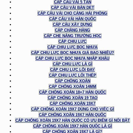
CÁP CẨU VẢI 5 TẤN
CÁP CẨU VẢI BẢN DẸT
CÁP CẨU VẢI CHO CẢNG HẢI PHÒNG
CÁP CẨU VẢI HÀN QUỐC
CÁP CẨU XÂY DỰNG
CÁP CHẰNG HÀNG
CÁP CHE NẮNG TRƯỜNG HỌC
CÁP CHỊU LỰC
CÁP CHỊU LỰC BỌC NHỰA
CÁP CHỊU LỰC BỌC NHỰA GIÁ BAO NHIÊU?
CÁP CHỊU LỰC BỌC NHỰA NHẬP KHẨU
CÁP CHỊU LỰC LÀ GÌ
CÁP CHỊU LỰC LÕI ĐAY
CÁP CHỊU LỰC LÕI THÉP
CÁP CHỐNG XOẮN
CÁP CHỐNG XOẮN 14MM
CÁP CHỐNG XOẮN 18×7 HÀN QUỐC
CÁP CHỐNG XOẮN 19 TAO
CÁP CHỐNG XOẮN 19X7
CÁP CHỐNG XOẮN 19X7 DÙNG CHO VIỆC GÌ
CÁP CHỐNG XOẮN 19X7 HÀN QUỐC
CÁP CHỐNG XOẮN 19X7 HÀN QUỐC CÓ ƯU ĐIỂM GÌ NỔI BẬT
CÁP CHỐNG XOẮN 19X7 HÀN QUỐC LÀ GÌ
CÁP CHỐNG XOẮN 19X7 LÀ GÌ?