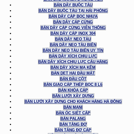
BÁN DÂY BUỘC TÀU
BÁN DÂY BUỘC TÀU TẠI HẢI PHÒNG
BÁN DÂY CÁP BỌC NHỰA
BÁN DÂY CÁP CỨNG
BÁN DÂY CÁP CỨNG VIỄN THÔNG
BÁN DÂY CÁP INOX 304
BÁN DÂY NEO TÀU
BÁN DÂY NEO TÀU BIỂN
BÁN DÂY NEO TÀU BIỂN UY TÍN
BÁN DÂY XÍCH CHỊU LỰC
BÁN DÂY XÍCH CHỊU LỰC CẨU HÀNG
BÁN DÂY XÍCH MẠ KẼM
BẢN DẸT HAI ĐẦU MẮT
BẢN ĐẦU CỘT
BÀN GIAO CÁP THÉP BỌC 8 L6
BÁN KHÓA CÁP
BÁN LƯỚI XÂY DỰNG
BÁN LƯỚI XÂY DỰNG CHO KHÁCH HÀNG HÀ ĐÔNG
BÁN MANI
BÁN ỐC SIẾT CÁP
BÁN PALANG
BÁN TĂNG ĐƠ
BÁN TĂNG ĐƠ CÁP