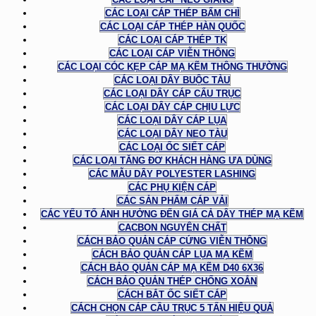
CÁC LOẠI CÁP THÉP BẤM CHÌ
CÁC LOẠI CÁP THÉP HÀN QUỐC
CÁC LOẠI CÁP THÉP TK
CÁC LOẠI CÁP VIỄN THÔNG
CÁC LOẠI CÓC KẸP CÁP MẠ KẼM THÔNG THƯỜNG
CÁC LOẠI DÂY BUỘC TÀU
CÁC LOẠI DÂY CÁP CẨU TRỤC
CÁC LOẠI DÂY CÁP CHỊU LỰC
CÁC LOẠI DÂY CÁP LỤA
CÁC LOẠI DÂY NEO TÀU
CÁC LOẠI ỐC SIẾT CÁP
CÁC LOẠI TĂNG ĐƠ KHÁCH HÀNG ƯA DÙNG
CÁC MẪU DÂY POLYESTER LASHING
CÁC PHỤ KIỆN CÁP
CÁC SẢN PHẨM CÁP VẢI
CÁC YẾU TỐ ẢNH HƯỞNG ĐẾN GIÁ CẢ DÂY THÉP MẠ KẼM
CACBON NGUYÊN CHẤT
CÁCH BẢO QUẢN CÁP CỨNG VIỄN THÔNG
CÁCH BẢO QUẢN CÁP LỤA MẠ KẼM
CÁCH BẢO QUẢN CÁP MẠ KẼM D40 6X36
CÁCH BẢO QUẢN THÉP CHỐNG XOẮN
CÁCH BẮT ỐC SIẾT CÁP
CÁCH CHỌN CÁP CẦU TRỤC 5 TẤN HIỆU QUẢ