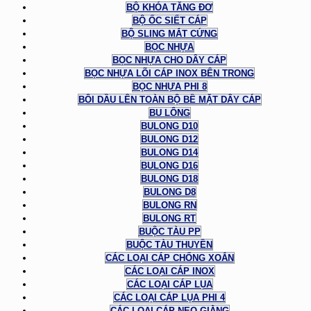
BỘ KHÓA TĂNG ĐƠ
BỘ ỐC SIẾT CÁP
BỘ SLING MẮT CỨNG
BỌC NHỰA
BỌC NHỰA CHO DÂY CÁP
BỌC NHỰA LÕI CÁP INOX BÊN TRONG
BỌC NHỰA PHI 8
BÔI DẦU LÊN TOÀN BỘ BỀ MẶT DÂY CÁP
BU LÔNG
BULONG D10
BULONG D12
BULONG D14
BULONG D16
BULONG D18
BULONG D8
BULONG RN
BULONG RT
BUỘC TÀU PP
BUỘC TÀU THUYỀN
CÁC LOẠI CÁP CHỐNG XOẮN
CÁC LOẠI CÁP INOX
CÁC LOẠI CÁP LỤA
CÁC LOẠI CÁP LỤA PHI 4
CÁC LOẠI CÁP NEO GIẰNG