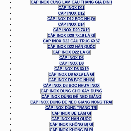
CÁP INOX CÙNG LÀM CẦU THANG GIA ĐÌNH
CÁP INOX D11
CÁP INOX D12
CÁP INOX D12 BỌC NHỰA
CÁP INOX D14
CÁP INOX D20 7X19
CÁP INOX D20 7X19 LÀ GÌ
CÁP INOX D22 CẤU TRÚC 6X37
CÁP INOX D22 HÀN QUỐC
CÁP INOX D22 LÀ GÌ
CÁP INOX D3
CÁP INOX D8
CÁP INOX D8 6X19
CÁP INOX D8 6X19 LÀ GÌ
CÁP INOX D8 BỌC NHỰA
CÁP INOX D8 BỌC NHỰA INOX
CÁP INOX DÙNG CHO XÂY DỰNG
CÁP INOX DÙNG ĐỂ NEO GIẰNG
CÁP INOX DÙNG ĐỂ NEO GIẰNG NÔNG TRẠI
CÁP INOX DÙNG TRANG TRÍ
CÁP INOX ĐỂ LÀM GÌ
CÁP INOX HÀN QUỐC
CÁP INOX KHÔNG BỊ GỈ
CÁP INOX KHÔNG BỊ RỈ