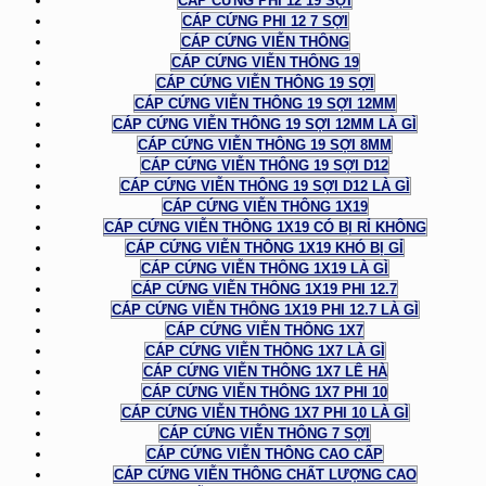
CÁP CỨNG PHI 12 19 SỢI
CÁP CỨNG PHI 12 7 SỢI
CÁP CỨNG VIỄN THÔNG
CÁP CỨNG VIỄN THÔNG 19
CÁP CỨNG VIỄN THÔNG 19 SỢI
CÁP CỨNG VIỄN THÔNG 19 SỢI 12MM
CÁP CỨNG VIỄN THÔNG 19 SỢI 12MM LÀ GÌ
CÁP CỨNG VIỄN THÔNG 19 SỢI 8MM
CÁP CỨNG VIỄN THÔNG 19 SỢI D12
CÁP CỨNG VIỄN THÔNG 19 SỢI D12 LÀ GÌ
CÁP CỨNG VIỄN THÔNG 1X19
CÁP CỨNG VIỄN THÔNG 1X19 CÓ BỊ RỈ KHÔNG
CÁP CỨNG VIỄN THÔNG 1X19 KHÓ BỊ GỈ
CÁP CỨNG VIỄN THÔNG 1X19 LÀ GÌ
CÁP CỨNG VIỄN THÔNG 1X19 PHI 12.7
CÁP CỨNG VIỄN THÔNG 1X19 PHI 12.7 LÀ GÌ
CÁP CỨNG VIỄN THÔNG 1X7
CÁP CỨNG VIỄN THÔNG 1X7 LÀ GÌ
CÁP CỨNG VIỄN THÔNG 1X7 LÊ HÀ
CÁP CỨNG VIỄN THÔNG 1X7 PHI 10
CÁP CỨNG VIỄN THÔNG 1X7 PHI 10 LÀ GÌ
CÁP CỨNG VIỄN THÔNG 7 SỢI
CÁP CỨNG VIỄN THÔNG CAO CẤP
CÁP CỨNG VIỄN THÔNG CHẤT LƯỢNG CAO