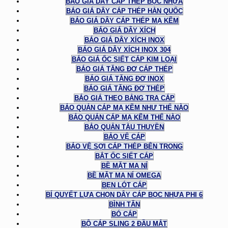
BÁO GIÁ DÂY CÁP THÉP BỌC NHỰA
BÁO GIÁ DÂY CÁP THÉP HÀN QUỐC
BÁO GIÁ DÂY CÁP THÉP MẠ KẼM
BÁO GIÁ DÂY XÍCH
BÁO GIÁ DÂY XÍCH INOX
BÁO GIÁ DÂY XÍCH INOX 304
BÁO GIÁ ỐC SIẾT CÁP KIM LOẠI
BÁO GIÁ TĂNG ĐƠ CÁP THÉP
BÁO GIÁ TĂNG ĐƠ INOX
BÁO GIÁ TĂNG ĐƠ THÉP
BÁO GIÁ THEO BẢNG TRA CÁP
BẢO QUẢN CÁP MẠ KẼM NHƯ THẾ NÀO
BẢO QUẢN CÁP MẠ KẼM THẾ NÀO
BẢO QUẢN TÀU THUYỀN
BẢO VỆ CÁP
BẢO VỆ SỢI CÁP THÉP BÊN TRONG
BẮT ỐC SIẾT CÁP
BỀ MẶT MA NÍ
BỀ MẶT MA NÍ OMEGA
BẸN LÓT CÁP
BÍ QUYẾT LỰA CHỌN DÂY CÁP BỌC NHỰA PHI 6
BÌNH TÂN
BÓ CÁP
BỘ CÁP SLING 2 ĐẦU MẮT