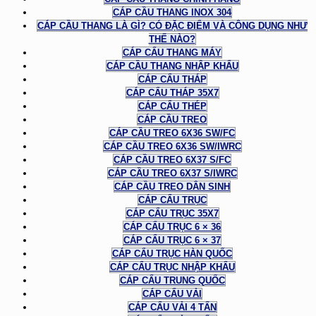
CÁP CẦU THANG INOX 304
CÁP CẦU THANG LÀ GÌ? CÓ ĐẶC ĐIỂM VÀ CÔNG DỤNG NHƯ
THẾ NÀO?
CÁP CẨU THANG MÁY
CÁP CẦU THANG NHẬP KHẨU
CÁP CẨU THÁP
CÁP CẨU THÁP 35X7
CÁP CẨU THÉP
CÁP CẦU TREO
CÁP CẦU TREO 6X36 SW/FC
CÁP CẦU TREO 6X36 SW/IWRC
CÁP CẦU TREO 6X37 S/FC
CÁP CẦU TREO 6X37 S/IWRC
CÁP CẦU TREO DÂN SINH
CÁP CẨU TRỤC
CÁP CẨU TRỤC 35X7
CÁP CẨU TRỤC 6 × 36
CÁP CẨU TRỤC 6 × 37
CÁP CẨU TRỤC HÀN QUỐC
CÁP CẨU TRỤC NHẬP KHẨU
CÁP CẨU TRUNG QUỐC
CÁP CẨU VẢI
CÁP CẨU VẢI 4 TẤN