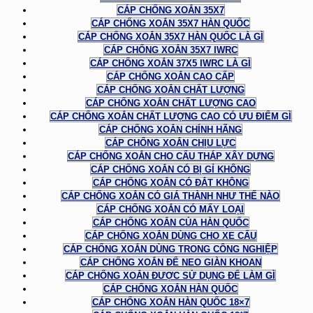
CÁP CHỐNG XOẮN 35X7
CÁP CHỐNG XOẮN 35X7 HÀN QUỐC
CÁP CHỐNG XOẮN 35X7 HÀN QUỐC LÀ GÌ
CÁP CHỐNG XOẮN 35X7 IWRC
CÁP CHỐNG XOẮN 37X5 IWRC LÀ GÌ
CÁP CHỐNG XOẮN CAO CẤP
CÁP CHỐNG XOẮN CHẤT LƯỢNG
CÁP CHỐNG XOẮN CHẤT LƯỢNG CAO
CÁP CHỐNG XOẮN CHẤT LƯỢNG CAO CÓ ƯU ĐIỂM GÌ
CÁP CHỐNG XOẮN CHÍNH HÃNG
CÁP CHỐNG XOẮN CHỊU LỰC
CÁP CHỐNG XOẮN CHO CẨU THÁP XÂY DỰNG
CÁP CHỐNG XOẮN CÓ BỊ GỈ KHÔNG
CÁP CHỐNG XOẮN CÓ ĐẮT KHÔNG
CÁP CHỐNG XOẮN CÓ GIÁ THÀNH NHƯ THẾ NÀO
CÁP CHỐNG XOẮN CÓ MẤY LOẠI
CÁP CHỐNG XOẮN CỦA HÀN QUỐC
CÁP CHỐNG XOẮN DÙNG CHO XE CẨU
CÁP CHỐNG XOẮN DÙNG TRONG CÔNG NGHIỆP
CÁP CHỐNG XOẮN ĐỂ NEO GIÀN KHOAN
CÁP CHỐNG XOẮN ĐƯỢC SỬ DỤNG ĐỂ LÀM GÌ
CÁP CHỐNG XOẮN HÀN QUỐC
CÁP CHỐNG XOẮN HÀN QUỐC 18×7