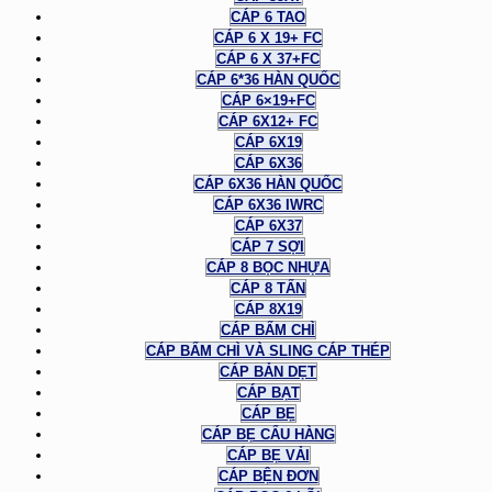
CÁP 6 TAO
CÁP 6 X 19+ FC
CÁP 6 X 37+FC
CÁP 6*36 HÀN QUỐC
CÁP 6×19+FC
CÁP 6X12+ FC
CÁP 6X19
CÁP 6X36
CÁP 6X36 HÀN QUỐC
CÁP 6X36 IWRC
CÁP 6X37
CÁP 7 SỢI
CÁP 8 BỌC NHỰA
CÁP 8 TẤN
CÁP 8X19
CÁP BẤM CHÌ
CÁP BẤM CHÌ VÀ SLING CÁP THÉP
CÁP BẢN DẸT
CÁP BẠT
CÁP BẸ
CÁP BẸ CẨU HÀNG
CÁP BẸ VẢI
CÁP BỆN ĐƠN