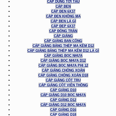
CÁP DÙNG TỜI TÀU
CÁP ĐEN
CÁP ĐEN 6X37
CÁP ĐEN KHÔNG MẠ
CÁP ĐEN LÀ GÌ
CÁP ĐEP 6X37
CÁP ĐỒNG TRẦN
CÁP GIẰNG
CÁP GIẰNG BAN CÔNG
CÁP GIẰNG BẰNG THÉP MẠ KẼM D12
CÁP GIẰNG BẰNG THÉP MẠ KẼM D12 LÀ GÌ
CÁP GIẰNG BỌC NHỰA
CÁP GIẰNG BỌC NHỰA D12
CÁP GIẰNG BỌC NHỰA PHI 12
CÁP GIẰNG CHỐNG XOẮN
CÁP GIẰNG CHỐNG XOẮN D18
CÁP GIẰNG CỘT TRỤ
CÁP GIẰNG CỘT VIỄN THÔNG
CÁP GIẰNG D10
CÁP GIẰNG D10 BỌC NHỰA
CÁP GIẰNG D12
CÁP GIẰNG D12 BỌC NHỰA
CÁP GIẰNG D16
CÁP GIẰNG D18