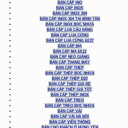
BÁN CÁP INO
BÁN CÁP INOX
BÁN CÁP INOX 304
BÁN CÁP INOX 304 TẠI BÌNH TÂN
BÁN CÁP INOX BỌC NHỰA
BÁN CÁP LỤA CẨU HÀNG
BÁN CÁP LỤA CỨNG
BÁN CÁP LỤA CỨNG 6X37
BÁN CÁP MẠ
BÁN CÁP MẠ 6X12
BÁN CÁP NEO GIẰNG
BÁN CÁP THANG MÁY
BÁN CÁP THÉP
BÁN CÁP THÉP BỌC NHỰA
BÁN CÁP THÉP D20
BÁN CÁP THÉP GIÁ RẺ
BÁN CÁP THÉP GIÁ TỐT
BÁN CÁP THÉP INOX
BÁN CÁP TREO
BÁN CÁP TREO BỌC NHỰA
BÁN CÁP VẢI
BÁN CÁP VẢI HÀ NỘI
BÁN CÁP VIỄN THÔNG
BÁN CHO KHÁCH Ở HƯNG YÊN