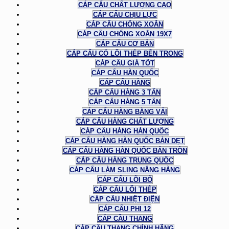
CÁP CẨU CHẤT LƯỢNG CAO
CÁP CẨU CHỊU LỰC
CÁP CẨU CHỐNG XOẮN
CÁP CẨU CHỐNG XOẮN 19X7
CÁP CẨU CƠ BẢN
CÁP CẨU CÓ LÕI THÉP BÊN TRONG
CÁP CẨU GIÁ TỐT
CÁP CẨU HÀN QUỐC
CÁP CẨU HÀNG
CÁP CẨU HÀNG 3 TẤN
CÁP CẨU HÀNG 5 TẤN
CÁP CẨU HÀNG BẰNG VẢI
CÁP CẨU HÀNG CHẤT LƯỢNG
CÁP CẨU HÀNG HÀN QUỐC
CÁP CẨU HÀNG HÀN QUỐC BẢN DẸT
CÁP CẨU HÀNG HÀN QUỐC BẢN TRÒN
CÁP CẨU HÀNG TRUNG QUỐC
CÁP CẨU LÀM SLING NÂNG HÀNG
CÁP CẨU LÕI BỐ
CÁP CẨU LÕI THÉP
CÁP CẨU NHIỆT ĐIỆN
CÁP CẨU PHI 12
CÁP CẦU THANG
CÁP CẦU THANG CHÍNH HÃNG