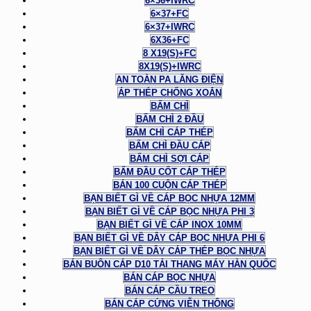
6×36+IWRC
6×37+FC
6×37+IWRC
6X36+FC
8 X19(S)+FC
8X19(S)+IWRC
AN TOÀN PA LĂNG ĐIỆN
ÁP THÉP CHỐNG XOẮN
BẤM CHÌ
BẤM CHÌ 2 ĐẦU
BẤM CHÌ CÁP THÉP
BẤM CHÌ ĐẦU CÁP
BẤM CHÌ SỢI CÁP
BẤM ĐẦU CỐT CÁP THÉP
BÁN 100 CUỘN CÁP THÉP
BẠN BIẾT GÌ VỀ CÁP BỌC NHỰA 12MM
BẠN BIẾT GÌ VỀ CÁP BỌC NHỰA PHI 3
BẠN BIẾT GÌ VỀ CÁP INOX 10MM
BẠN BIẾT GÌ VỀ DÂY CÁP BỌC NHỰA PHI 6
BẠN BIẾT GÌ VỀ DÂY CÁP THÉP BỌC NHỰA
BÁN BUÔN CÁP D10 TẢI THANG MÁY HÀN QUỐC
BÁN CÁP BỌC NHỰA
BÁN CÁP CẦU TREO
BÁN CÁP CỨNG VIỄN THÔNG