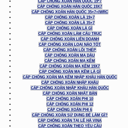
CÁP CHỐNG XOẮN HÀN QUỐC 19*7
CÁP CHỐNG XOẮN HÀN QUỐC 19X7
CÁP CHỐNG XOẮN HÀN QUỐC 35×7+IWRC
CÁP CHỐNG XOẮN LÀ 19×7
CÁP CHỐNG XOẮN LÀ 35×7
CÁP CHỐNG XOẮN LÀ GÌ
CÁP CHỐNG XOẮN LÀM CẨU TRỤC
CÁP CHỐNG XOẮN LIÊN DOANH
CÁP CHỐNG XOẮN LOẠI NÀO TỐT
CÁP CHỐNG XOẮN LÕI THÉP
CÁP CHỐNG XOẮN MẠ DẦU
CÁP CHỐNG XOẮN MẠ KẼM
CÁP CHỐNG XOẮN MẠ KẼM 19X7
CÁP CHỐNG XOẮN MẠ KẼM LÀ GÌ
CÁP CHỐNG XOẮN MẠ KẼM NHẬP KHẨU HÀN QUỐC
CÁP CHỐNG XOẮN NHẬP KHẨU
CÁP CHỐNG XOẮN NHẬP KHẨU HÀN QUỐC
CÁP CHỐNG XOẮN NHẬT BẢN
CÁP CHỐNG XOẮN PHI 10
CÁP CHỐNG XOẮN PHI 12
CÁP CHỐNG XOẮN PHI 6
CÁP CHỐNG XOẮN SỬ DỤNG ĐỂ LÀM GÌ?
CÁP CHỐNG XOẮN TẠI LÊ HÀ VINA
CÁP CHỐNG XOẮN THEO YÊU CẦU