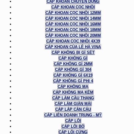
CÁP KHOAN CHUYÊN DỤNG
CÁP KHOAN CỌC NHỒI
CÁP KHOAN CỌC NHỒI 12MM
CÁP KHOAN CỌC NHỒI 14MM
CÁP KHOAN CỌC NHỒI 16MM
CÁP KHOAN CỌC NHỒI 18MM
CÁP KHOAN CỌC NHỒI 20MM
CÁP KHOAN CỌC NHỒI 4X39
CÁP KHOAN CỦA LÊ HÀ VINA
CÁP KHÔNG BỊ GỈ SÉT
CÁP KHÔNG GỈ
CÁP KHÔNG GỈ 2MM
CÁP KHÔNG GỈ 304
CÁP KHÔNG GỈ 6X19
CÁP KHÔNG GỈ PHI 4
CÁP KHÔNG MẠ
CÁP KHÔNG MẠ KẼM
CÁP LÀM CẦU THANG
CÁP LÀM GIÀN MÁI
CÁP LẮP CẦN CẨU
CÁP LIÊN DOANH TRUNG - MỸ
CÁP LÕI
CÁP LÕI BỐ
CÁP LÕI CỨNG