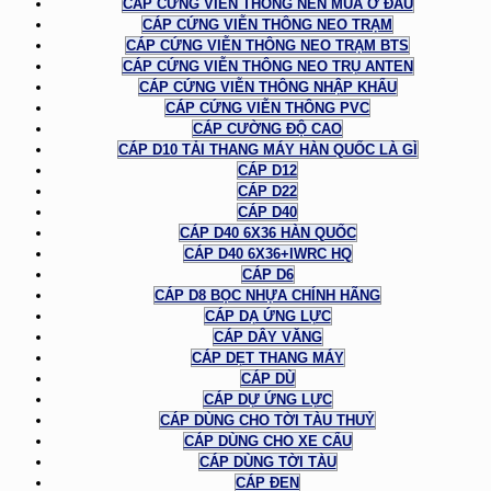
CÁP CỨNG VIỄN THÔNG NÊN MUA Ở ĐÂU
CÁP CỨNG VIỄN THÔNG NEO TRẠM
CÁP CỨNG VIỄN THÔNG NEO TRẠM BTS
CÁP CỨNG VIỄN THÔNG NEO TRỤ ANTEN
CÁP CỨNG VIỄN THÔNG NHẬP KHẨU
CÁP CỨNG VIỄN THÔNG PVC
CÁP CƯỜNG ĐỘ CAO
CÁP D10 TẢI THANG MÁY HÀN QUỐC LÀ GÌ
CÁP D12
CÁP D22
CÁP D40
CÁP D40 6X36 HÀN QUỐC
CÁP D40 6X36+IWRC HQ
CÁP D6
CÁP D8 BỌC NHỰA CHÍNH HÃNG
CÁP DẠ ỨNG LỰC
CÁP DÂY VĂNG
CÁP DẸT THANG MÁY
CÁP DÙ
CÁP DỰ ỨNG LỰC
CÁP DÙNG CHO TỜI TÀU THUỶ
CÁP DÙNG CHO XE CẨU
CÁP DÙNG TỜI TÀU
CÁP ĐEN