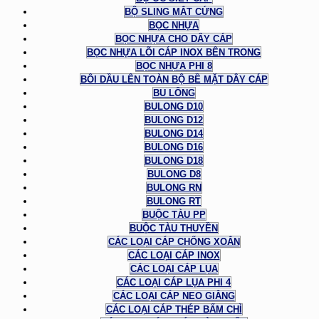
BỘ SLING MẮT CỨNG
BỌC NHỰA
BỌC NHỰA CHO DÂY CÁP
BỌC NHỰA LÕI CÁP INOX BÊN TRONG
BỌC NHỰA PHI 8
BÔI DẦU LÊN TOÀN BỘ BỀ MẶT DÂY CÁP
BU LÔNG
BULONG D10
BULONG D12
BULONG D14
BULONG D16
BULONG D18
BULONG D8
BULONG RN
BULONG RT
BUỘC TÀU PP
BUỘC TÀU THUYỀN
CÁC LOẠI CÁP CHỐNG XOẮN
CÁC LOẠI CÁP INOX
CÁC LOẠI CÁP LỤA
CÁC LOẠI CÁP LỤA PHI 4
CÁC LOẠI CÁP NEO GIẰNG
CÁC LOẠI CÁP THÉP BẤM CHÌ