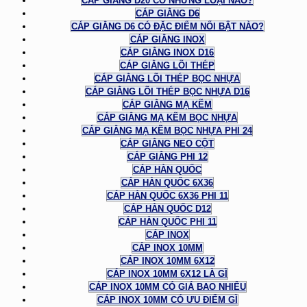
CÁP GIẰNG D20 CÓ NHỮNG LOẠI NÀO?
CÁP GIẰNG D6
CÁP GIẰNG D6 CÓ ĐẶC ĐIỂM NỔI BẬT NÀO?
CÁP GIẰNG INOX
CÁP GIẰNG INOX D16
CÁP GIẰNG LÕI THÉP
CÁP GIẰNG LÕI THÉP BỌC NHỰA
CÁP GIẰNG LÕI THÉP BỌC NHỰA D16
CÁP GIẰNG MẠ KẼM
CÁP GIẰNG MẠ KẼM BỌC NHỰA
CÁP GIẰNG MẠ KẼM BỌC NHỰA PHI 24
CÁP GIẰNG NEO CỘT
CÁP GIẰNG PHI 12
CÁP HÀN QUỐC
CÁP HÀN QUỐC 6X36
CÁP HÀN QUỐC 6X36 PHI 11
CÁP HÀN QUỐC D12
CÁP HÀN QUỐC PHI 11
CÁP INOX
CÁP INOX 10MM
CÁP INOX 10MM 6X12
CÁP INOX 10MM 6X12 LÀ GÌ
CÁP INOX 10MM CÓ GIÁ BAO NHIÊU
CÁP INOX 10MM CÓ ƯU ĐIỂM GÌ