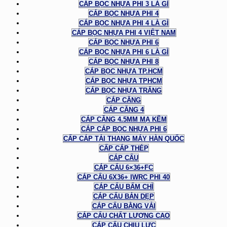
CÁP BỌC NHỰA PHI 3 LÀ GÌ
CÁP BỌC NHỰA PHI 4
CÁP BỌC NHỰA PHI 4 LÀ GÌ
CÁP BỌC NHỰA PHI 4 VIỆT NAM
CÁP BỌC NHỰA PHI 6
CÁP BỌC NHỰA PHI 6 LÀ GÌ
CÁP BỌC NHỰA PHI 8
CÁP BỌC NHỰA TP.HCM
CÁP BỌC NHỰA TPHCM
CÁP BỌC NHỰA TRẮNG
CÁP CĂNG
CÁP CĂNG 4
CÁP CĂNG 4.5MM MẠ KẼM
CÁP CÁP BỌC NHỰA PHI 6
CẤP CÁP TẢI THANG MÁY HÀN QUỐC
CẤP CÁP THÉP
CÁP CẨU
CÁP CẨU 6×36+FC
CÁP CẨU 6X36+ IWRC PHI 40
CÁP CẨU BẤM CHÌ
CÁP CẨU BẢN DẸP
CÁP CẨU BẰNG VẢI
CÁP CẨU CHẤT LƯỢNG CAO
CÁP CẨU CHỊU LỰC