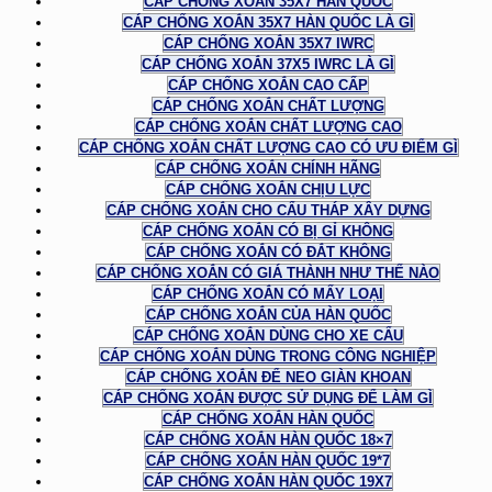
CÁP CHỐNG XOẮN 35X7 HÀN QUỐC
CÁP CHỐNG XOẮN 35X7 HÀN QUỐC LÀ GÌ
CÁP CHỐNG XOẮN 35X7 IWRC
CÁP CHỐNG XOẮN 37X5 IWRC LÀ GÌ
CÁP CHỐNG XOẮN CAO CẤP
CÁP CHỐNG XOẮN CHẤT LƯỢNG
CÁP CHỐNG XOẮN CHẤT LƯỢNG CAO
CÁP CHỐNG XOẮN CHẤT LƯỢNG CAO CÓ ƯU ĐIỂM GÌ
CÁP CHỐNG XOẮN CHÍNH HÃNG
CÁP CHỐNG XOẮN CHỊU LỰC
CÁP CHỐNG XOẮN CHO CẨU THÁP XÂY DỰNG
CÁP CHỐNG XOẮN CÓ BỊ GỈ KHÔNG
CÁP CHỐNG XOẮN CÓ ĐẮT KHÔNG
CÁP CHỐNG XOẮN CÓ GIÁ THÀNH NHƯ THẾ NÀO
CÁP CHỐNG XOẮN CÓ MẤY LOẠI
CÁP CHỐNG XOẮN CỦA HÀN QUỐC
CÁP CHỐNG XOẮN DÙNG CHO XE CẨU
CÁP CHỐNG XOẮN DÙNG TRONG CÔNG NGHIỆP
CÁP CHỐNG XOẮN ĐỂ NEO GIÀN KHOAN
CÁP CHỐNG XOẮN ĐƯỢC SỬ DỤNG ĐỂ LÀM GÌ
CÁP CHỐNG XOẮN HÀN QUỐC
CÁP CHỐNG XOẮN HÀN QUỐC 18×7
CÁP CHỐNG XOẮN HÀN QUỐC 19*7
CÁP CHỐNG XOẮN HÀN QUỐC 19X7