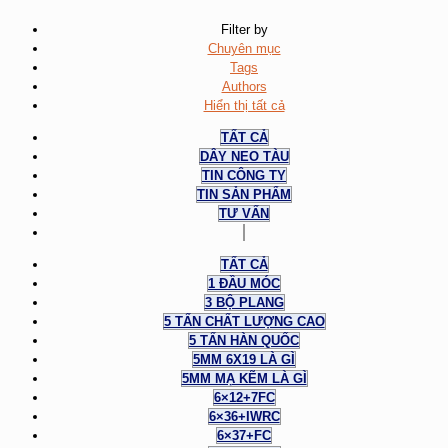
Filter by
Chuyên mục
Tags
Authors
Hiển thị tất cả
TẤT CẢ
DÂY NEO TÀU
TIN CÔNG TY
TIN SẢN PHẨM
TƯ VẤN
TẤT CẢ
1 ĐẦU MÓC
3 BỘ PLANG
5 TẤN CHẤT LƯỢNG CAO
5 TẤN HÀN QUỐC
5MM 6X19 LÀ GÌ
5MM MẠ KẼM LÀ GÌ
6×12+7FC
6×36+IWRC
6×37+FC