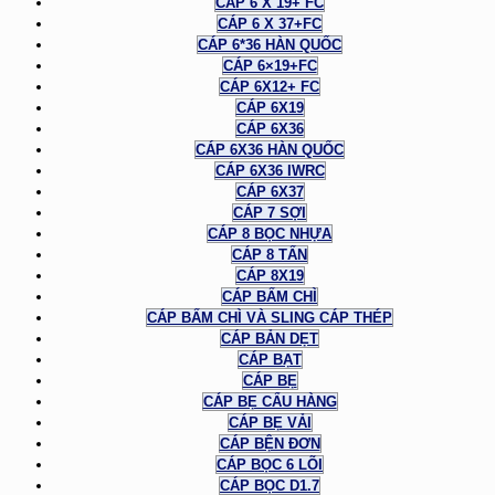
CÁP 6 X 19+ FC
CÁP 6 X 37+FC
CÁP 6*36 HÀN QUỐC
CÁP 6×19+FC
CÁP 6X12+ FC
CÁP 6X19
CÁP 6X36
CÁP 6X36 HÀN QUỐC
CÁP 6X36 IWRC
CÁP 6X37
CÁP 7 SỢI
CÁP 8 BỌC NHỰA
CÁP 8 TẤN
CÁP 8X19
CÁP BẤM CHÌ
CÁP BẤM CHÌ VÀ SLING CÁP THÉP
CÁP BẢN DẸT
CÁP BẠT
CÁP BẸ
CÁP BẸ CẨU HÀNG
CÁP BẸ VẢI
CÁP BỆN ĐƠN
CÁP BỌC 6 LÕI
CÁP BỌC D1.7