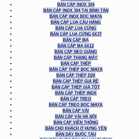
BÁN CÁP INOX 304
BÁN CÁP INOX 304 TẠI BÌNH TÂN
BÁN CÁP INOX BỌC NHỰA
BÁN CÁP LỤA CẨU HÀNG
BÁN CÁP LỤA CỨNG
BÁN CÁP LỤA CỨNG 6X37
BÁN CÁP MẠ
BÁN CÁP MẠ 6X12
BÁN CÁP NEO GIẰNG
BÁN CÁP THANG MÁY
BÁN CÁP THÉP
BÁN CÁP THÉP BỌC NHỰA
BÁN CÁP THÉP D20
BÁN CÁP THÉP GIÁ RẺ
BÁN CÁP THÉP GIÁ TỐT
BÁN CÁP THÉP INOX
BÁN CÁP TREO
BÁN CÁP TREO BỌC NHỰA
BÁN CÁP VẢI
BÁN CÁP VẢI HÀ NỘI
BÁN CÁP VIỄN THÔNG
BÁN CHO KHÁCH Ở HƯNG YÊN
BÁN DÂY BUỘC TÀU