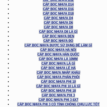
CÁP BỌC NHỰA D14
CÁP BỌC NHỰA D16
CÁP BỌC NHỰA D18
CÁP BỌC NHỰA D4
CÁP BỌC NHỰA D6
CÁP BỌC NHỰA D8
CÁP BỌC NHỰA D8 LÀ GÌ
CÁP BỌC NHỰA ĐEN
CÁP BỌC NHỰA ĐỎ
CÁP BỌC NHỰA ĐƯỢC SỬ DỤNG ĐỂ LÀM GÌ
CÁP BỌC NHỰA HÀ NỘI
CÁP BỌC NHỰA HÀN QUỐC
CÁP BỌC NHỰA LÀ 10MM
CÁP BỌC NHỰA LÀ GÌ
CÁP BỌC NHỰA LÊ HÀ
CÁP BỌC NHỰA NHẬP KHẨU
CÁP BỌC NHỰA PHÂN PHỐI
CÁP BỌC NHỰA PHI 10
CÁP BỌC NHỰA PHI 10 LÀ GÌ
CÁP BỌC NHỰA PHI 18
CÁP BỌC NHỰA PHI 3
CÁP BỌC NHỰA PHI 3 6X7
CÁP BỌC NHỰA PHI 3 CÓ TÍNH CHỐNG CHỊU LỰC TỐT