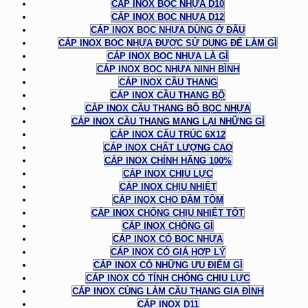
CÁP INOX BỌC NHỰA D10
CÁP INOX BỌC NHỰA D12
CÁP INOX BỌC NHỰA DÙNG Ở ĐÂU
CÁP INOX BỌC NHỰA ĐƯỢC SỬ DỤNG ĐỂ LÀM GÌ
CÁP INOX BỌC NHỰA LÀ GÌ
CÁP INOX BỌC NHỰA NINH BÌNH
CÁP INOX CẦU THANG
CÁP INOX CẦU THANG BỘ
CÁP INOX CẦU THANG BỘ BỌC NHỰA
CÁP INOX CẦU THANG MANG LẠI NHỮNG GÌ
CÁP INOX CẤU TRÚC 6X12
CÁP INOX CHẤT LƯỢNG CAO
CÁP INOX CHÍNH HÃNG 100%
CÁP INOX CHỊU LỰC
CÁP INOX CHỊU NHIỆT
CÁP INOX CHO ĐẦM TÔM
CÁP INOX CHỐNG CHỊU NHIỆT TỐT
CÁP INOX CHỐNG GỈ
CÁP INOX CÓ BỌC NHỰA
CÁP INOX CÓ GIÁ HỢP LÝ
CÁP INOX CÓ NHỮNG ƯU ĐIỂM GÌ
CÁP INOX CÓ TÍNH CHỐNG CHỊU LỰC
CÁP INOX CÙNG LÀM CẦU THANG GIA ĐÌNH
CÁP INOX D11