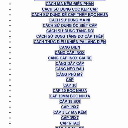
CÁCH MẠ KẼM ĐIỆN PHÂN
CÁCH SỬ DỤNG CÓC KẸP CÁP
CÁCH SỬ DỤNG ĐỂ CÁP THÉP BỌC NHỰA
CÁCH SỬ DỤNG MA NÍ
CÁCH SỬ DỤNG ỐC SIẾT CÁP
CÁCH SỬ DỤNG TĂNG ĐƠ
CÁCH SỬ DỤNG TĂNG ĐƠ CÁP THÉP
CÁCH THỨC ĐIỀU KHIỂN PA LĂNG ĐIỆN
CANG BIEN
CĂNG CÁP INOX
CĂNG CÁP INOX GIÁ RẺ
CĂNG DÂY CÁP
CẢNG NEO ĐẬU
CẢNG PHÚ MỸ
CÁP
CÁP 10
CÁP 10 BỌC NHỰA
CÁP 10MM BỌC NHỰA
CÁP 19 SỢI
CÁP 19X7
CÁP 3 LY MẠ KẼM
CÁP 35X7
CÁP 6 TAO