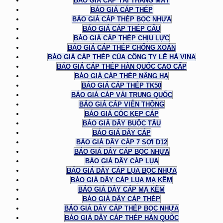
BÁO GIÁ CÁP TẢI THANG MÁY
BÁO GIÁ CÁP THÉP
BÁO GIÁ CÁP THÉP BỌC NHỰA
BÁO GIÁ CÁP THÉP CẨU
BÁO GIÁ CÁP THÉP CHỊU LỰC
BÁO GIÁ CÁP THÉP CHỐNG XOẮN
BÁO GIÁ CÁP THÉP CỦA CÔNG TY LÊ HÀ VINA
BÁO GIÁ CÁP THÉP HÀN QUỐC CAO CẤP
BÁO GIÁ CÁP THÉP NÂNG HẠ
BÁO GIÁ CÁP THÉP TK50
BÁO GIÁ CÁP VẢI TRUNG QUỐC
BÁO GIÁ CÁP VIỄN THÔNG
BÁO GIÁ CÓC KẸP CÁP
BÁO GIÁ DÂY BUỘC TÀU
BÁO GIÁ DÂY CÁP
BÁO GIÁ DÂY CÁP 7 SỢI D12
BÁO GIÁ DÂY CÁP BỌC NHỰA
BÁO GIÁ DÂY CÁP LỤA
BÁO GIÁ DÂY CÁP LỤA BỌC NHỰA
BÁO GIÁ DÂY CÁP LỤA MẠ KẼM
BÁO GIÁ DÂY CÁP MẠ KẼM
BÁO GIÁ DÂY CÁP THÉP
BÁO GIÁ DÂY CÁP THÉP BỌC NHỰA
BÁO GIÁ DÂY CÁP THÉP HÀN QUỐC