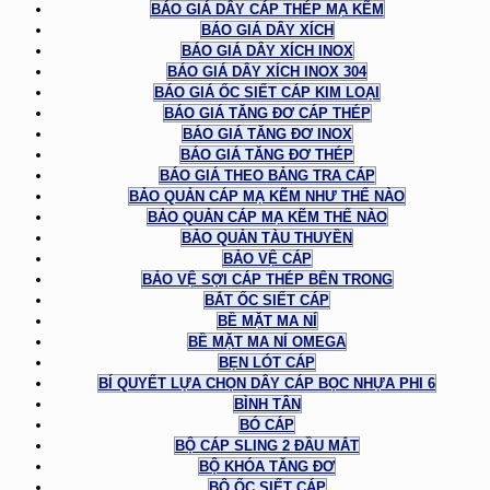
BÁO GIÁ DÂY CÁP THÉP MẠ KẼM
BÁO GIÁ DÂY XÍCH
BÁO GIÁ DÂY XÍCH INOX
BÁO GIÁ DÂY XÍCH INOX 304
BÁO GIÁ ỐC SIẾT CÁP KIM LOẠI
BÁO GIÁ TĂNG ĐƠ CÁP THÉP
BÁO GIÁ TĂNG ĐƠ INOX
BÁO GIÁ TĂNG ĐƠ THÉP
BÁO GIÁ THEO BẢNG TRA CÁP
BẢO QUẢN CÁP MẠ KẼM NHƯ THẾ NÀO
BẢO QUẢN CÁP MẠ KẼM THẾ NÀO
BẢO QUẢN TÀU THUYỀN
BẢO VỆ CÁP
BẢO VỆ SỢI CÁP THÉP BÊN TRONG
BẮT ỐC SIẾT CÁP
BỀ MẶT MA NÍ
BỀ MẶT MA NÍ OMEGA
BẸN LÓT CÁP
BÍ QUYẾT LỰA CHỌN DÂY CÁP BỌC NHỰA PHI 6
BÌNH TÂN
BÓ CÁP
BỘ CÁP SLING 2 ĐẦU MẮT
BỘ KHÓA TĂNG ĐƠ
BỘ ỐC SIẾT CÁP