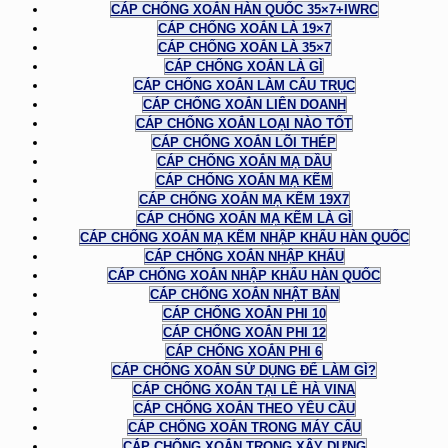
CÁP CHỐNG XOẮN HÀN QUỐC 35×7+IWRC
CÁP CHỐNG XOẮN LÀ 19×7
CÁP CHỐNG XOẮN LÀ 35×7
CÁP CHỐNG XOẮN LÀ GÌ
CÁP CHỐNG XOẮN LÀM CẨU TRỤC
CÁP CHỐNG XOẮN LIÊN DOANH
CÁP CHỐNG XOẮN LOẠI NÀO TỐT
CÁP CHỐNG XOẮN LÕI THÉP
CÁP CHỐNG XOẮN MẠ DẦU
CÁP CHỐNG XOẮN MẠ KẼM
CÁP CHỐNG XOẮN MẠ KẼM 19X7
CÁP CHỐNG XOẮN MẠ KẼM LÀ GÌ
CÁP CHỐNG XOẮN MẠ KẼM NHẬP KHẨU HÀN QUỐC
CÁP CHỐNG XOẮN NHẬP KHẨU
CÁP CHỐNG XOẮN NHẬP KHẨU HÀN QUỐC
CÁP CHỐNG XOẮN NHẬT BẢN
CÁP CHỐNG XOẮN PHI 10
CÁP CHỐNG XOẮN PHI 12
CÁP CHỐNG XOẮN PHI 6
CÁP CHỐNG XOẮN SỬ DỤNG ĐỂ LÀM GÌ?
CÁP CHỐNG XOẮN TẠI LÊ HÀ VINA
CÁP CHỐNG XOẮN THEO YÊU CẦU
CÁP CHỐNG XOẮN TRONG MÁY CẨU
CÁP CHỐNG XOẮN TRONG XÂY DỰNG