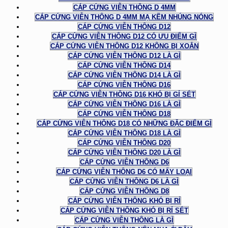
CÁP CỨNG VIỄN THÔNG D 4MM
CÁP CỨNG VIỄN THÔNG D 4MM MẠ KẼM NHÚNG NÓNG
CÁP CỨNG VIỄN THÔNG D12
CÁP CỨNG VIỄN THÔNG D12 CÓ ƯU ĐIỂM GÌ
CÁP CỨNG VIỄN THÔNG D12 KHÔNG BỊ XOẮN
CÁP CỨNG VIỄN THÔNG D12 LÀ GÌ
CÁP CỨNG VIỄN THÔNG D14
CÁP CỨNG VIỄN THÔNG D14 LÀ GÌ
CÁP CỨNG VIỄN THÔNG D16
CÁP CỨNG VIỄN THÔNG D16 KHÓ BỊ GỈ SÉT
CÁP CỨNG VIỄN THÔNG D16 LÀ GÌ
CÁP CỨNG VIỄN THÔNG D18
CÁP CỨNG VIỄN THÔNG D18 CÓ NHỮNG ĐẶC ĐIỂM GÌ
CÁP CỨNG VIỄN THÔNG D18 LÀ GÌ
CÁP CỨNG VIỄN THÔNG D20
CÁP CỨNG VIỄN THÔNG D20 LÀ GÌ
CÁP CỨNG VIỄN THÔNG D6
CÁP CỨNG VIỄN THÔNG D6 CÓ MẤY LOẠI
CÁP CỨNG VIỄN THÔNG D6 LÀ GÌ
CÁP CỨNG VIỄN THÔNG D8
CÁP CỨNG VIỄN THÔNG KHÓ BỊ RỈ
CÁP CỨNG VIỄN THÔNG KHÓ BỊ RỈ SÉT
CÁP CỨNG VIỄN THÔNG LÀ GÌ