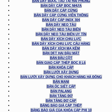
BÁN DÂY BUỘC TÀU TẠI HẢI PHÒNG
BÁN DÂY CÁP BỌC NHỰA
BÁN DÂY CÁP CỨNG
BÁN DÂY CÁP CỨNG VIỄN THÔNG
BÁN DÂY CÁP INOX 304
BÁN DÂY NEO TÀU
BÁN DÂY NEO TÀU BIỂN
BÁN DÂY NEO TÀU BIỂN UY TÍN
BÁN DÂY XÍCH CHỊU LỰC
BÁN DÂY XÍCH CHỊU LỰC CẨU HÀNG
BÁN DÂY XÍCH MẠ KẼM
BẢN DẸT HAI ĐẦU MẮT
BẢN ĐẦU CỘT
BÀN GIAO CÁP THÉP BỌC 8 L6
BÁN KHÓA CÁP
BÁN LƯỚI XÂY DỰNG
BÁN LƯỚI XÂY DỰNG CHO KHÁCH HÀNG HÀ ĐÔNG
BÁN MANI
BÁN ỐC SIẾT CÁP
BÁN PALANG
BÁN TĂNG ĐƠ
BÁN TĂNG ĐƠ CÁP
BẢNG BÁO GIÁ CÁP THÉP
BẢNG BÁO GIÁ CỦA KHÓA CÁP PHI 10