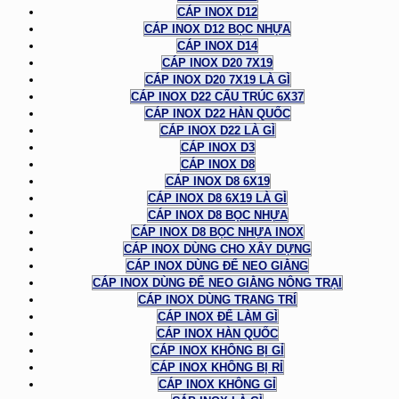
CÁP INOX D12
CÁP INOX D12 BỌC NHỰA
CÁP INOX D14
CÁP INOX D20 7X19
CÁP INOX D20 7X19 LÀ GÌ
CÁP INOX D22 CẤU TRÚC 6X37
CÁP INOX D22 HÀN QUỐC
CÁP INOX D22 LÀ GÌ
CÁP INOX D3
CÁP INOX D8
CÁP INOX D8 6X19
CÁP INOX D8 6X19 LÀ GÌ
CÁP INOX D8 BỌC NHỰA
CÁP INOX D8 BỌC NHỰA INOX
CÁP INOX DÙNG CHO XÂY DỰNG
CÁP INOX DÙNG ĐỂ NEO GIẰNG
CÁP INOX DÙNG ĐỂ NEO GIẰNG NÔNG TRẠI
CÁP INOX DÙNG TRANG TRÍ
CÁP INOX ĐỂ LÀM GÌ
CÁP INOX HÀN QUỐC
CÁP INOX KHÔNG BỊ GỈ
CÁP INOX KHÔNG BỊ RỈ
CÁP INOX KHÔNG GỈ