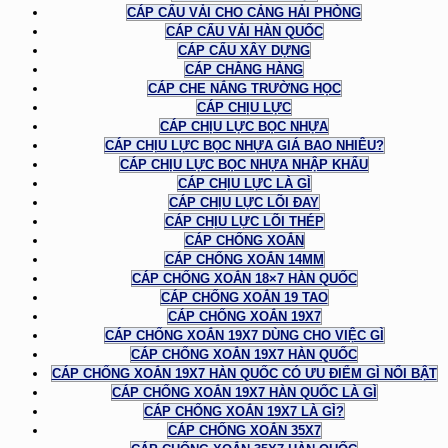
CÁP CẨU VẢI CHO CẢNG HẢI PHÒNG
CÁP CẨU VẢI HÀN QUỐC
CÁP CẨU XÂY DỰNG
CÁP CHẰNG HÀNG
CÁP CHE NẮNG TRƯỜNG HỌC
CÁP CHỊU LỰC
CÁP CHỊU LỰC BỌC NHỰA
CÁP CHỊU LỰC BỌC NHỰA GIÁ BAO NHIÊU?
CÁP CHỊU LỰC BỌC NHỰA NHẬP KHẨU
CÁP CHỊU LỰC LÀ GÌ
CÁP CHỊU LỰC LÕI ĐAY
CÁP CHỊU LỰC LÕI THÉP
CÁP CHỐNG XOẮN
CÁP CHỐNG XOẮN 14MM
CÁP CHỐNG XOẮN 18×7 HÀN QUỐC
CÁP CHỐNG XOẮN 19 TAO
CÁP CHỐNG XOẮN 19X7
CÁP CHỐNG XOẮN 19X7 DÙNG CHO VIỆC GÌ
CÁP CHỐNG XOẮN 19X7 HÀN QUỐC
CÁP CHỐNG XOẮN 19X7 HÀN QUỐC CÓ ƯU ĐIỂM GÌ NỔI BẬT
CÁP CHỐNG XOẮN 19X7 HÀN QUỐC LÀ GÌ
CÁP CHỐNG XOẮN 19X7 LÀ GÌ?
CÁP CHỐNG XOẮN 35X7