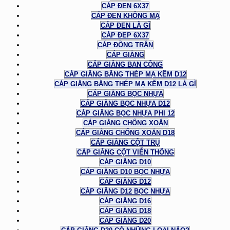
CÁP ĐEN 6X37
CÁP ĐEN KHÔNG MẠ
CÁP ĐEN LÀ GÌ
CÁP ĐEP 6X37
CÁP ĐỒNG TRẦN
CÁP GIẰNG
CÁP GIẰNG BAN CÔNG
CÁP GIẰNG BẰNG THÉP MẠ KẼM D12
CÁP GIẰNG BẰNG THÉP MẠ KẼM D12 LÀ GÌ
CÁP GIẰNG BỌC NHỰA
CÁP GIẰNG BỌC NHỰA D12
CÁP GIẰNG BỌC NHỰA PHI 12
CÁP GIẰNG CHỐNG XOẮN
CÁP GIẰNG CHỐNG XOẮN D18
CÁP GIẰNG CỘT TRỤ
CÁP GIẰNG CỘT VIỄN THÔNG
CÁP GIẰNG D10
CÁP GIẰNG D10 BỌC NHỰA
CÁP GIẰNG D12
CÁP GIẰNG D12 BỌC NHỰA
CÁP GIẰNG D16
CÁP GIẰNG D18
CÁP GIẰNG D20