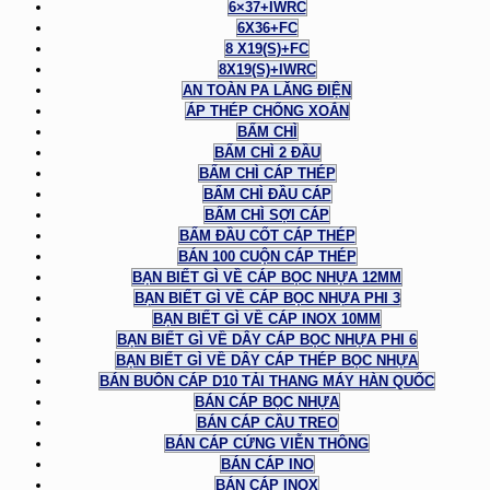
6×37+IWRC
6X36+FC
8 X19(S)+FC
8X19(S)+IWRC
AN TOÀN PA LĂNG ĐIỆN
ÁP THÉP CHỐNG XOẮN
BẤM CHÌ
BẤM CHÌ 2 ĐẦU
BẤM CHÌ CÁP THÉP
BẤM CHÌ ĐẦU CÁP
BẤM CHÌ SỢI CÁP
BẤM ĐẦU CỐT CÁP THÉP
BÁN 100 CUỘN CÁP THÉP
BẠN BIẾT GÌ VỀ CÁP BỌC NHỰA 12MM
BẠN BIẾT GÌ VỀ CÁP BỌC NHỰA PHI 3
BẠN BIẾT GÌ VỀ CÁP INOX 10MM
BẠN BIẾT GÌ VỀ DÂY CÁP BỌC NHỰA PHI 6
BẠN BIẾT GÌ VỀ DÂY CÁP THÉP BỌC NHỰA
BÁN BUÔN CÁP D10 TẢI THANG MÁY HÀN QUỐC
BÁN CÁP BỌC NHỰA
BÁN CÁP CẦU TREO
BÁN CÁP CỨNG VIỄN THÔNG
BÁN CÁP INO
BÁN CÁP INOX