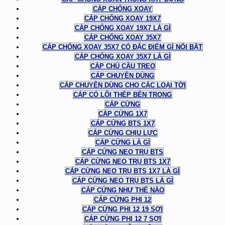
CÁP CHỐNG XOAY
CÁP CHỐNG XOAY 19X7
CÁP CHỐNG XOAY 19X7 LÀ GÌ
CÁP CHỐNG XOAY 35X7
CÁP CHỐNG XOAY 35X7 CÓ ĐẶC ĐIỂM GÌ NỔI BẬT
CÁP CHỐNG XOAY 35X7 LÀ GÌ
CÁP CHỦ CẦU TREO
CÁP CHUYÊN DÙNG
CÁP CHUYÊN DÙNG CHO CÁC LOẠI TỜI
CÁP CÓ LÕI THÉP BÊN TRONG
CÁP CỨNG
CÁP CỨNG 1X7
CÁP CỨNG BTS 1X7
CÁP CỨNG CHỊU LỰC
CÁP CỨNG LÀ GÌ
CÁP CỨNG NEO TRỤ BTS
CÁP CỨNG NEO TRỤ BTS 1X7
CÁP CỨNG NEO TRỤ BTS 1X7 LÀ GÌ
CÁP CỨNG NEO TRỤ BTS LÀ GÌ
CÁP CỨNG NHƯ THẾ NÀO
CÁP CỨNG PHI 12
CÁP CỨNG PHI 12 19 SỢI
CÁP CỨNG PHI 12 7 SỢI