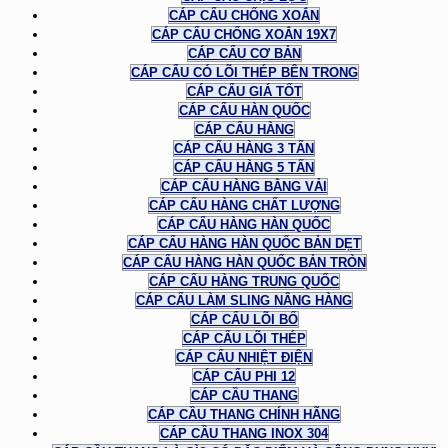
CÁP CẨU CHỐNG XOẮN
CÁP CẨU CHỐNG XOẮN 19X7
CÁP CẨU CƠ BẢN
CÁP CẨU CÓ LÕI THÉP BÊN TRONG
CÁP CẨU GIÁ TỐT
CÁP CẨU HÀN QUỐC
CÁP CẨU HÀNG
CÁP CẨU HÀNG 3 TẤN
CÁP CẨU HÀNG 5 TẤN
CÁP CẨU HÀNG BẰNG VẢI
CÁP CẨU HÀNG CHẤT LƯỢNG
CÁP CẨU HÀNG HÀN QUỐC
CÁP CẨU HÀNG HÀN QUỐC BẢN DẸT
CÁP CẨU HÀNG HÀN QUỐC BẢN TRÒN
CÁP CẨU HÀNG TRUNG QUỐC
CÁP CẨU LÀM SLING NÂNG HÀNG
CÁP CẨU LÕI BỐ
CÁP CẨU LÕI THÉP
CÁP CẨU NHIỆT ĐIỆN
CÁP CẨU PHI 12
CÁP CẦU THANG
CÁP CẦU THANG CHÍNH HÃNG
CÁP CẦU THANG INOX 304