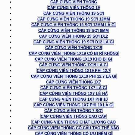
CÁP CỨNG VIỄN THÔNG
CÁP CỨNG VIỄN THÔNG 19
CÁP CỨNG VIỄN THÔNG 19 SỢI
CÁP CỨNG VIỄN THÔNG 19 SỢI 12MM
CÁP CỨNG VIỄN THÔNG 19 SỢI 12MM LÀ GÌ
CÁP CỨNG VIỄN THÔNG 19 SỢI 8MM
CÁP CỨNG VIỄN THÔNG 19 SỢI D12
CÁP CỨNG VIỄN THÔNG 19 SỢI D12 LÀ GÌ
CÁP CỨNG VIỄN THÔNG 1X19
CÁP CỨNG VIỄN THÔNG 1X19 CÓ BỊ RỈ KHÔNG
CÁP CỨNG VIỄN THÔNG 1X19 KHÓ BỊ GỈ
CÁP CỨNG VIỄN THÔNG 1X19 LÀ GÌ
CÁP CỨNG VIỄN THÔNG 1X19 PHI 12.7
CÁP CỨNG VIỄN THÔNG 1X19 PHI 12.7 LÀ GÌ
CÁP CỨNG VIỄN THÔNG 1X7
CÁP CỨNG VIỄN THÔNG 1X7 LÀ GÌ
CÁP CỨNG VIỄN THÔNG 1X7 LÊ HÀ
CÁP CỨNG VIỄN THÔNG 1X7 PHI 10
CÁP CỨNG VIỄN THÔNG 1X7 PHI 10 LÀ GÌ
CÁP CỨNG VIỄN THÔNG 7 SỢI
CÁP CỨNG VIỄN THÔNG CAO CẤP
CÁP CỨNG VIỄN THÔNG CHẤT LƯỢNG CAO
CÁP CỨNG VIỄN THÔNG CÓ CẤU TẠO THẾ NÀO
CÁP CỨNG VIỄN THÔNG CÓ ƯU ĐIỂM GÌ