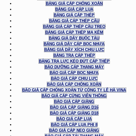
BẢNG GIÁ CÁP CHỐNG XOẮN
BẢNG GIÁ CÁP LỤA
BẢNG GIÁ CÁP THÉP
BẢNG GIÁ CÁP THÉP CẨU
BẢNG GIÁ CÁP THÉP CẦU TREO
BẢNG GIÁ CÁP THÉP MẠ KẼM
BẢNG GIÁ DÂY BUỘC TÀU
BẢNG GIÁ DÂY CÁP BỌC NHỰA
BẢNG GIÁ DÂY XÍCH CHỊU LỰC
BẢNG TRA CÁP THÉP
BẢNG TRA LỰC KÉO ĐỨT CÁP THÉP
BẢO DƯỠNG CÁP THANG MÁY
BÁO GIÁ CÁP BỌC NHỰA
BÁO GIÁ CÁP CHỊU LỰC
BÁO GIÁ CÁP CHỐNG XOẮN
BÁO GIÁ CÁP CHỐNG XOẮN TỪ CÔNG TY LÊ HÀ VINA
BÁO GIÁ CÁP CỨNG VIỄN THÔNG
BÁO GIÁ CÁP GIẰNG
BÁO GIÁ CÁP GIẰNG D16
BÁO GIÁ CÁP GIẰNG D18
BÁO GIÁ CÁP LỤA
BÁO GIÁ CÁP LỤA PHI 8
BÁO GIÁ CÁP NEO GIẰNG