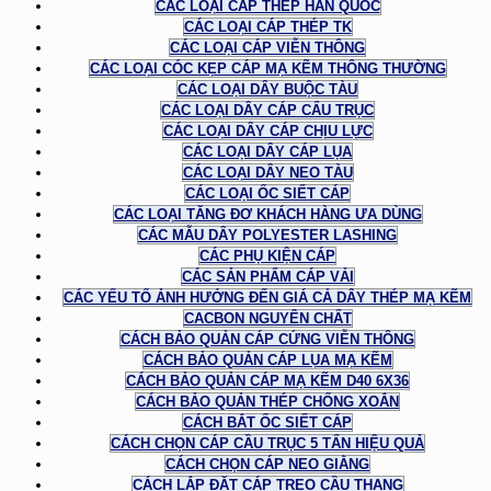
CÁC LOẠI CÁP THÉP HÀN QUỐC
CÁC LOẠI CÁP THÉP TK
CÁC LOẠI CÁP VIỄN THÔNG
CÁC LOẠI CÓC KẸP CÁP MẠ KẼM THÔNG THƯỜNG
CÁC LOẠI DÂY BUỘC TÀU
CÁC LOẠI DÂY CÁP CẨU TRỤC
CÁC LOẠI DÂY CÁP CHỊU LỰC
CÁC LOẠI DÂY CÁP LỤA
CÁC LOẠI DÂY NEO TÀU
CÁC LOẠI ỐC SIẾT CÁP
CÁC LOẠI TĂNG ĐƠ KHÁCH HÀNG ƯA DÙNG
CÁC MẪU DÂY POLYESTER LASHING
CÁC PHỤ KIỆN CÁP
CÁC SẢN PHẨM CÁP VẢI
CÁC YẾU TỐ ẢNH HƯỞNG ĐẾN GIÁ CẢ DÂY THÉP MẠ KẼM
CACBON NGUYÊN CHẤT
CÁCH BẢO QUẢN CÁP CỨNG VIỄN THÔNG
CÁCH BẢO QUẢN CÁP LỤA MẠ KẼM
CÁCH BẢO QUẢN CÁP MẠ KẼM D40 6X36
CÁCH BẢO QUẢN THÉP CHỐNG XOẮN
CÁCH BẮT ỐC SIẾT CÁP
CÁCH CHỌN CÁP CẦU TRỤC 5 TẤN HIỆU QUẢ
CÁCH CHỌN CÁP NEO GIẰNG
CÁCH LẮP ĐẶT CÁP TREO CẦU THANG