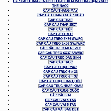
CÁP CẦU THANG LÀ GÌ? CÓ ĐẶC ĐIỂM VÀ CÔNG DỤNG NHƯ
THẾ NÀO?
CÁP CẨU THANG MÁY
CÁP CẦU THANG NHẬP KHẨU
CÁP CẨU THÁP
CÁP CẨU THÁP 35X7
CÁP CẨU THÉP
CÁP CẦU TREO
CÁP CẦU TREO 6X36 SW/FC
CÁP CẦU TREO 6X36 SW/IWRC
CÁP CẦU TREO 6X37 S/FC
CÁP CẦU TREO 6X37 S/IWRC
CÁP CẦU TREO DÂN SINH
CÁP CẨU TRỤC
CÁP CẨU TRỤC 35X7
CÁP CẨU TRỤC 6 × 36
CÁP CẨU TRỤC 6 × 37
CÁP CẨU TRỤC HÀN QUỐC
CÁP CẨU TRỤC NHẬP KHẨU
CÁP CẨU TRUNG QUỐC
CÁP CẨU VẢI
CÁP CẨU VẢI 4 TẤN
CÁP CẨU VẢI 5 TẤN
CÁP CẨU VẢI BẢN DẸT