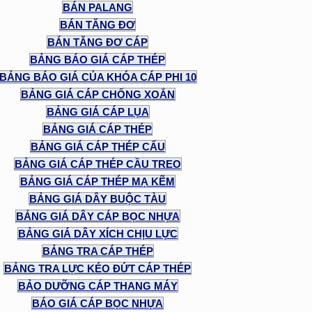
BÁN PALANG
BÁN TĂNG ĐƠ
BÁN TĂNG ĐƠ CÁP
BẢNG BÁO GIÁ CÁP THÉP
BẢNG BÁO GIÁ CỦA KHÓA CÁP PHI 10
BẢNG GIÁ CÁP CHỐNG XOẮN
BẢNG GIÁ CÁP LỤA
BẢNG GIÁ CÁP THÉP
BẢNG GIÁ CÁP THÉP CẨU
BẢNG GIÁ CÁP THÉP CẦU TREO
BẢNG GIÁ CÁP THÉP MẠ KẼM
BẢNG GIÁ DÂY BUỘC TÀU
BẢNG GIÁ DÂY CÁP BỌC NHỰA
BẢNG GIÁ DÂY XÍCH CHỊU LỰC
BẢNG TRA CÁP THÉP
BẢNG TRA LỰC KÉO ĐỨT CÁP THÉP
BẢO DƯỠNG CÁP THANG MÁY
BÁO GIÁ CÁP BỌC NHỰA