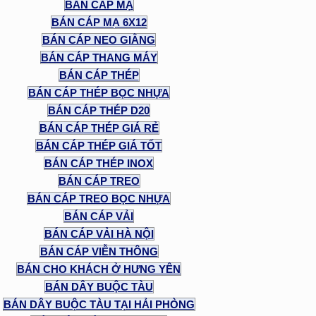
BÁN CÁP MẠ
BÁN CÁP MẠ 6X12
BÁN CÁP NEO GIẰNG
BÁN CÁP THANG MÁY
BÁN CÁP THÉP
BÁN CÁP THÉP BỌC NHỰA
BÁN CÁP THÉP D20
BÁN CÁP THÉP GIÁ RẺ
BÁN CÁP THÉP GIÁ TỐT
BÁN CÁP THÉP INOX
BÁN CÁP TREO
BÁN CÁP TREO BỌC NHỰA
BÁN CÁP VẢI
BÁN CÁP VẢI HÀ NỘI
BÁN CÁP VIỄN THÔNG
BÁN CHO KHÁCH Ở HƯNG YÊN
BÁN DÂY BUỘC TÀU
BÁN DÂY BUỘC TÀU TẠI HẢI PHÒNG