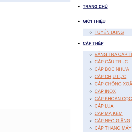
TRANG CHỦ
GIỚI THIỆU
TUYỂN DỤNG
CÁP THÉP
BẢNG TRA CÁP T
CÁP CẨU TRỤC
CÁP BỌC NHỰA
CÁP CHỊU LỰC
CÁP CHỐNG XOĂ
CÁP INOX
CÁP KHOAN CỌC
CÁP LỤA
CÁP MẠ KẼM
CÁP NEO GIẰNG
CÁP THANG MÁY