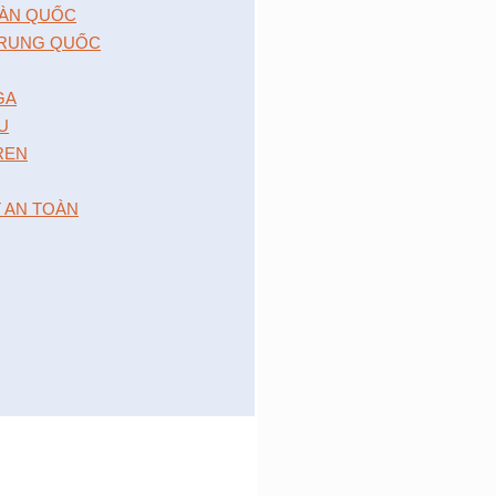
̀N QUỐC
RUNG QUỐC
GA
 U
 REN
T AN TOÀN