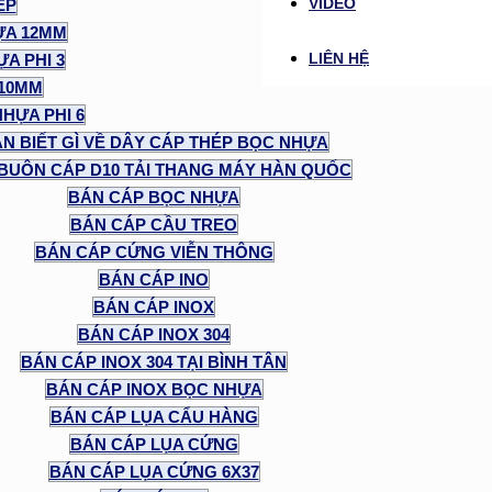
VIDEO
ÉP
ỰA 12MM
LIÊN HỆ
A PHI 3
 10MM
NHỰA PHI 6
N BIẾT GÌ VỀ DÂY CÁP THÉP BỌC NHỰA
BUÔN CÁP D10 TẢI THANG MÁY HÀN QUỐC
BÁN CÁP BỌC NHỰA
BÁN CÁP CẦU TREO
BÁN CÁP CỨNG VIỄN THÔNG
BÁN CÁP INO
BÁN CÁP INOX
BÁN CÁP INOX 304
BÁN CÁP INOX 304 TẠI BÌNH TÂN
BÁN CÁP INOX BỌC NHỰA
BÁN CÁP LỤA CẨU HÀNG
BÁN CÁP LỤA CỨNG
BÁN CÁP LỤA CỨNG 6X37