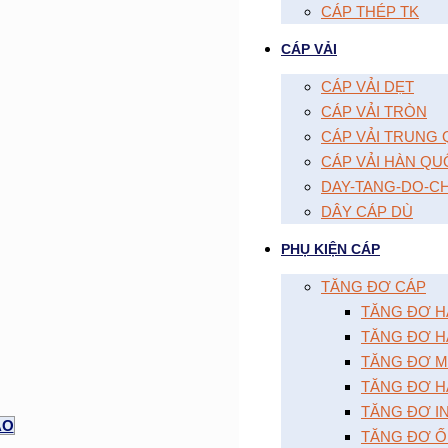
CÁP THÉP TK
CÁP VẢI
CÁP VẢI DẸT
CÁP VẢI TRÒN
CÁP VẢI TRUNG
CÁP VẢI HÀN QU
DAY-TANG-DO-C
DÂY CÁP DÙ
PHỤ KIỆN CÁP
TĂNG ĐƠ CÁP
TĂNG ĐƠ HAI
TĂNG ĐƠ HA
TĂNG ĐƠ MÔ
TĂNG ĐƠ HA
TĂNG ĐƠ I
AO
TĂNG ĐƠ Ô