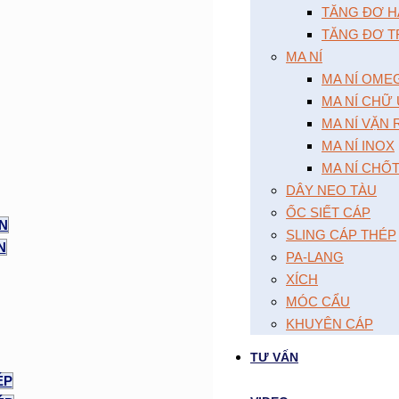
TĂNG ĐƠ HA
TĂNG ĐƠ T
MA NÍ
MA NÍ OME
MA NÍ CHỮ
MA NÍ VẶN
MA NÍ INOX
MA NÍ CHỐ
DÂY NEO TÀU
ỐC SIẾT CÁP
ỆN
SLING CÁP THÉP
N
PA-LANG
XÍCH
MÓC CẨU
KHUYÊN CÁP
TƯ VẤN
ÉP