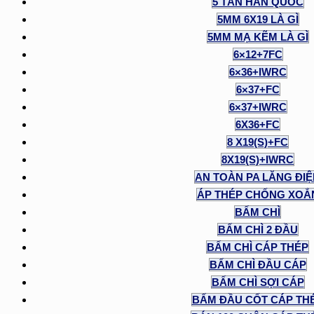
5 TẤN HÀN QUỐC
5MM 6X19 LÀ GÌ
5MM MẠ KẼM LÀ GÌ
6×12+7FC
6×36+IWRC
6×37+FC
6×37+IWRC
6X36+FC
8 X19(S)+FC
8X19(S)+IWRC
AN TOÀN PA LĂNG ĐI
ÁP THÉP CHỐNG XOẮ
BẤM CHÌ
BẤM CHÌ 2 ĐẦU
BẤM CHÌ CÁP THÉP
BẤM CHÌ ĐẦU CÁP
BẤM CHÌ SỢI CÁP
BẤM ĐẦU CỐT CÁP TH