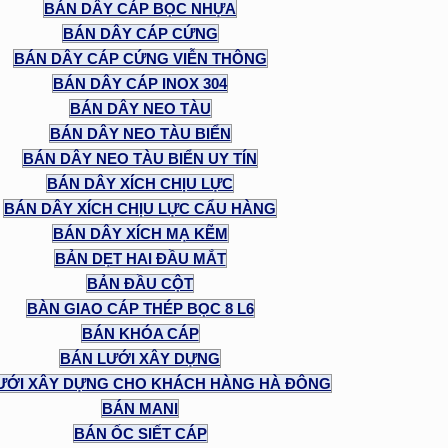
BÁN DÂY CÁP BỌC NHỰA
BÁN DÂY CÁP CỨNG
BÁN DÂY CÁP CỨNG VIỄN THÔNG
BÁN DÂY CÁP INOX 304
BÁN DÂY NEO TÀU
BÁN DÂY NEO TÀU BIỂN
BÁN DÂY NEO TÀU BIỂN UY TÍN
BÁN DÂY XÍCH CHỊU LỰC
BÁN DÂY XÍCH CHỊU LỰC CẨU HÀNG
BÁN DÂY XÍCH MẠ KẼM
BẢN DẸT HAI ĐẦU MẮT
BẢN ĐẦU CỘT
BÀN GIAO CÁP THÉP BỌC 8 L6
BÁN KHÓA CÁP
BÁN LƯỚI XÂY DỰNG
ƯỚI XÂY DỰNG CHO KHÁCH HÀNG HÀ ĐÔNG
BÁN MANI
BÁN ỐC SIẾT CÁP