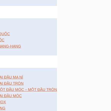
 QUỐC
ỐC
HANG-HANG
 ĐẦU MA NÍ
I ĐẦU TRÒN
̣T ĐẦU MÓC – MỘT ĐẦU TRÒN
I ĐẦU MÓC
NOX
́NG