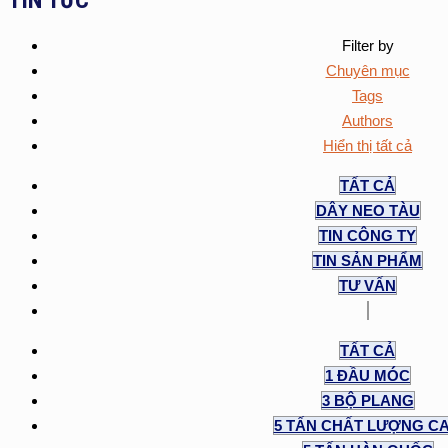
Filter by
Chuyên mục
Tags
Authors
Hiển thị tất cả
TẤT CẢ
DÂY NEO TÀU
TIN CÔNG TY
TIN SẢN PHẨM
TƯ VẤN
TẤT CẢ
1 ĐẦU MÓC
3 BỘ PLANG
5 TẤN CHẤT LƯỢNG C