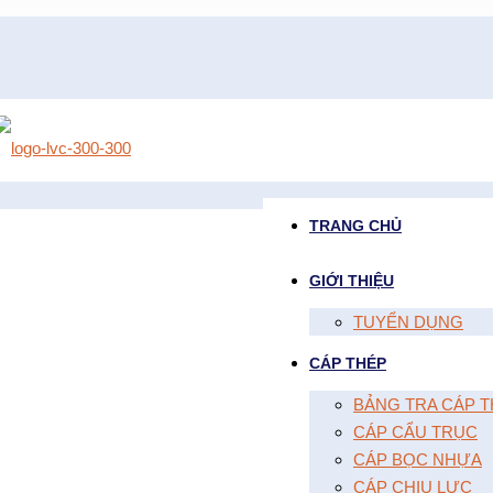
TRANG CHỦ
GIỚI THIỆU
TUYỂN DỤNG
CÁP THÉP
BẢNG TRA CÁP T
CÁP CẨU TRỤC
CÁP BỌC NHỰA
CÁP CHỊU LỰC