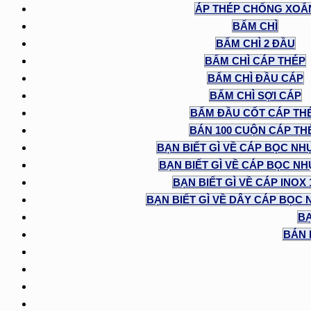
ÁP THÉP CHỐNG XOẮ
BẤM CHÌ
BẤM CHÌ 2 ĐẦU
BẤM CHÌ CÁP THÉP
BẤM CHÌ ĐẦU CÁP
BẤM CHÌ SỢI CÁP
BẤM ĐẦU CỐT CÁP TH
BÁN 100 CUỘN CÁP TH
BẠN BIẾT GÌ VỀ CÁP BỌC NH
BẠN BIẾT GÌ VỀ CÁP BỌC NHỰ
BẠN BIẾT GÌ VỀ CÁP INOX
BẠN BIẾT GÌ VỀ DÂY CÁP BỌC 
BẠ
BÁN 