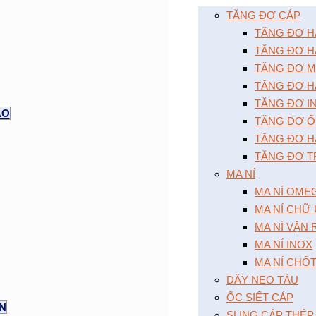
TĂNG ĐƠ CÁP
TĂNG ĐƠ HAI
TĂNG ĐƠ HA
TĂNG ĐƠ MÔ
TĂNG ĐƠ HA
TĂNG ĐƠ I
AO
TĂNG ĐƠ Ô
TĂNG ĐƠ HA
TĂNG ĐƠ T
MA NÍ
MA NÍ OME
MA NÍ CHỮ
MA NÍ VẶN
MA NÍ INOX
MA NÍ CHỐ
DÂY NEO TÀU
ỐC SIẾT CÁP
ỆN
SLING CÁP THÉP