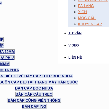
N
PA-LANG
XÍCH
MÓC CẨU
KHUYÊN CÁP
TƯ VẤN
ÉP
VIDEO
ÉP
ỰA 12MM
LIÊN HỆ
A PHI 3
 10MM
NHỰA PHI 6
N BIẾT GÌ VỀ DÂY CÁP THÉP BỌC NHỰA
BUÔN CÁP D10 TẢI THANG MÁY HÀN QUỐC
BÁN CÁP BỌC NHỰA
BÁN CÁP CẦU TREO
BÁN CÁP CỨNG VIỄN THÔNG
BÁN CÁP INO