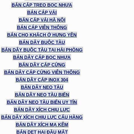
BÁN CÁP TREO BỌC NHỰA
BÁN CÁP VẢI
BÁN CÁP VẢI HÀ NỘI
BÁN CÁP VIỄN THÔNG
BÁN CHO KHÁCH Ở HƯNG YÊN
BÁN DÂY BUỘC TÀU
BÁN DÂY BUỘC TÀU TẠI HẢI PHÒNG
BÁN DÂY CÁP BỌC NHỰA
BÁN DÂY CÁP CỨNG
BÁN DÂY CÁP CỨNG VIỄN THÔNG
BÁN DÂY CÁP INOX 304
BÁN DÂY NEO TÀU
BÁN DÂY NEO TÀU BIỂN
BÁN DÂY NEO TÀU BIỂN UY TÍN
BÁN DÂY XÍCH CHỊU LỰC
BÁN DÂY XÍCH CHỊU LỰC CẨU HÀNG
BÁN DÂY XÍCH MẠ KẼM
BẢN DẸT HAI ĐẦU MẮT