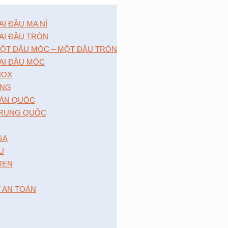
 ĐẦU MA NÍ
I ĐẦU TRÒN
̣T ĐẦU MÓC – MỘT ĐẦU TRÒN
I ĐẦU MÓC
NOX
́NG
̀N QUỐC
RUNG QUỐC
GA
 U
 REN
T AN TOÀN