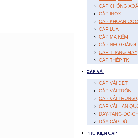
CÁP CHỐNG XOĂ
CÁP INOX
CÁP KHOAN CỌC
CÁP LỤA
CÁP MẠ KẼM
CÁP NEO GIẰNG
CÁP THANG MÁY
CÁP THÉP TK
CÁP VẢI
CÁP VẢI DẸT
CÁP VẢI TRÒN
CÁP VẢI TRUNG
CÁP VẢI HÀN QU
DAY-TANG-DO-C
DÂY CÁP DÙ
PHỤ KIỆN CÁP