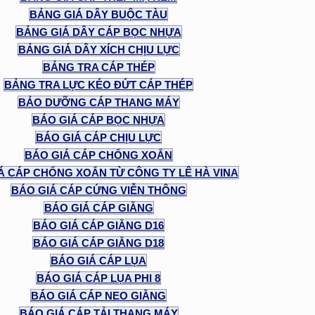
BẢNG GIÁ DÂY BUỘC TÀU
BẢNG GIÁ DÂY CÁP BỌC NHỰA
BẢNG GIÁ DÂY XÍCH CHỊU LỰC
BẢNG TRA CÁP THÉP
BẢNG TRA LỰC KÉO ĐỨT CÁP THÉP
BẢO DƯỠNG CÁP THANG MÁY
BÁO GIÁ CÁP BỌC NHỰA
BÁO GIÁ CÁP CHỊU LỰC
BÁO GIÁ CÁP CHỐNG XOẮN
Á CÁP CHỐNG XOẮN TỪ CÔNG TY LÊ HÀ VINA
BÁO GIÁ CÁP CỨNG VIỄN THÔNG
BÁO GIÁ CÁP GIẰNG
BÁO GIÁ CÁP GIẰNG D16
BÁO GIÁ CÁP GIẰNG D18
BÁO GIÁ CÁP LỤA
BÁO GIÁ CÁP LỤA PHI 8
BÁO GIÁ CÁP NEO GIẰNG
BÁO GIÁ CÁP TẢI THANG MÁY