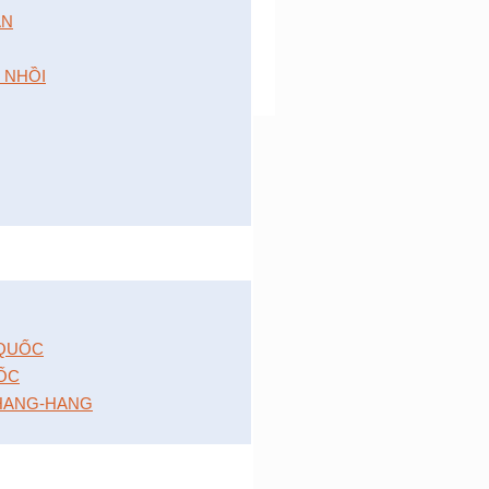
́N
 NHỒI
 QUỐC
ỐC
HANG-HANG