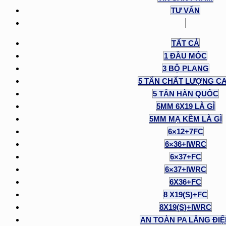
TƯ VẤN
TẤT CẢ
1 ĐẦU MÓC
3 BỘ PLANG
5 TẤN CHẤT LƯỢNG C
5 TẤN HÀN QUỐC
5MM 6X19 LÀ GÌ
5MM MẠ KẼM LÀ GÌ
6×12+7FC
6×36+IWRC
6×37+FC
6×37+IWRC
6X36+FC
8 X19(S)+FC
8X19(S)+IWRC
AN TOÀN PA LĂNG ĐI