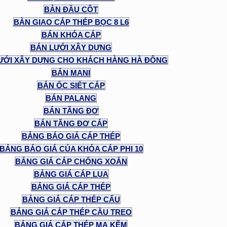
BẢN ĐẦU CỘT
BÀN GIAO CÁP THÉP BỌC 8 L6
BÁN KHÓA CÁP
BÁN LƯỚI XÂY DỰNG
ƯỚI XÂY DỰNG CHO KHÁCH HÀNG HÀ ĐÔNG
BÁN MANI
BÁN ỐC SIẾT CÁP
BÁN PALANG
BÁN TĂNG ĐƠ
BÁN TĂNG ĐƠ CÁP
BẢNG BÁO GIÁ CÁP THÉP
BẢNG BÁO GIÁ CỦA KHÓA CÁP PHI 10
BẢNG GIÁ CÁP CHỐNG XOẮN
BẢNG GIÁ CÁP LỤA
BẢNG GIÁ CÁP THÉP
BẢNG GIÁ CÁP THÉP CẨU
BẢNG GIÁ CÁP THÉP CẦU TREO
BẢNG GIÁ CÁP THÉP MẠ KẼM