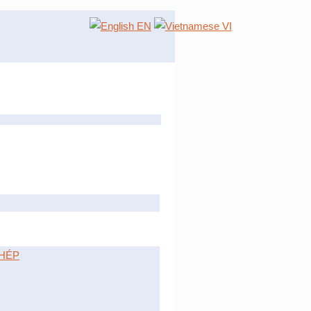
EN
VI
HÉP