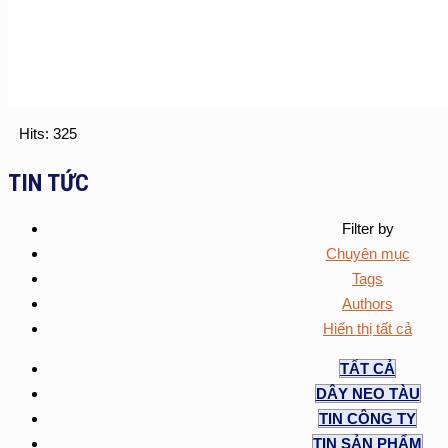
Hits: 325
TIN TỨC
Filter by
Chuyên mục
Tags
Authors
Hiển thị tất cả
TẤT CẢ
DÂY NEO TÀU
TIN CÔNG TY
TIN SẢN PHẨM