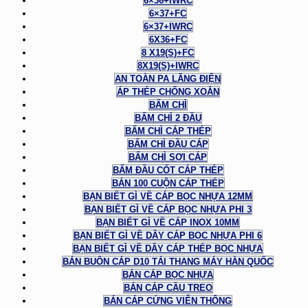
6×36+IWRC
6×37+FC
6×37+IWRC
6X36+FC
8 X19(S)+FC
8X19(S)+IWRC
AN TOÀN PA LĂNG ĐIỆN
ÁP THÉP CHỐNG XOẮN
BẤM CHÌ
BẤM CHÌ 2 ĐẦU
BẤM CHÌ CÁP THÉP
BẤM CHÌ ĐẦU CÁP
BẤM CHÌ SỢI CÁP
BẤM ĐẦU CỐT CÁP THÉP
BÁN 100 CUỘN CÁP THÉP
BẠN BIẾT GÌ VỀ CÁP BỌC NHỰA 12MM
BẠN BIẾT GÌ VỀ CÁP BỌC NHỰA PHI 3
BẠN BIẾT GÌ VỀ CÁP INOX 10MM
BẠN BIẾT GÌ VỀ DÂY CÁP BỌC NHỰA PHI 6
BẠN BIẾT GÌ VỀ DÂY CÁP THÉP BỌC NHỰA
BÁN BUÔN CÁP D10 TẢI THANG MÁY HÀN QUỐC
BÁN CÁP BỌC NHỰA
BÁN CÁP CẦU TREO
BÁN CÁP CỨNG VIỄN THÔNG