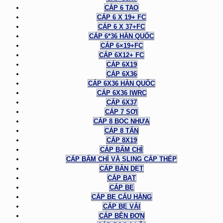
CÁP 6 TAO
CÁP 6 X 19+ FC
CÁP 6 X 37+FC
CÁP 6*36 HÀN QUỐC
CÁP 6×19+FC
CÁP 6X12+ FC
CÁP 6X19
CÁP 6X36
CÁP 6X36 HÀN QUỐC
CÁP 6X36 IWRC
CÁP 6X37
CÁP 7 SỢI
CÁP 8 BỌC NHỰA
CÁP 8 TẤN
CÁP 8X19
CÁP BẤM CHÌ
CÁP BẤM CHÌ VÀ SLING CÁP THÉP
CÁP BẢN DẸT
CÁP BẠT
CÁP BẸ
CÁP BẸ CẨU HÀNG
CÁP BẸ VẢI
CÁP BỆN ĐƠN