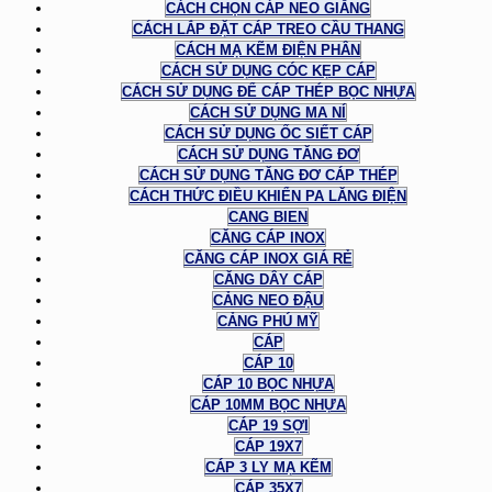
CÁCH CHỌN CÁP NEO GIẰNG
CÁCH LẮP ĐẶT CÁP TREO CẦU THANG
CÁCH MẠ KẼM ĐIỆN PHÂN
CÁCH SỬ DỤNG CÓC KẸP CÁP
CÁCH SỬ DỤNG ĐỂ CÁP THÉP BỌC NHỰA
CÁCH SỬ DỤNG MA NÍ
CÁCH SỬ DỤNG ỐC SIẾT CÁP
CÁCH SỬ DỤNG TĂNG ĐƠ
CÁCH SỬ DỤNG TĂNG ĐƠ CÁP THÉP
CÁCH THỨC ĐIỀU KHIỂN PA LĂNG ĐIỆN
CANG BIEN
CĂNG CÁP INOX
CĂNG CÁP INOX GIÁ RẺ
CĂNG DÂY CÁP
CẢNG NEO ĐẬU
CẢNG PHÚ MỸ
CÁP
CÁP 10
CÁP 10 BỌC NHỰA
CÁP 10MM BỌC NHỰA
CÁP 19 SỢI
CÁP 19X7
CÁP 3 LY MẠ KẼM
CÁP 35X7