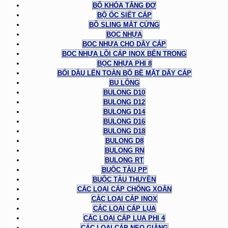
BỘ KHÓA TĂNG ĐƠ
BỘ ỐC SIẾT CÁP
BỘ SLING MẮT CỨNG
BỌC NHỰA
BỌC NHỰA CHO DÂY CÁP
BỌC NHỰA LÕI CÁP INOX BÊN TRONG
BỌC NHỰA PHI 8
BÔI DẦU LÊN TOÀN BỘ BỀ MẶT DÂY CÁP
BU LÔNG
BULONG D10
BULONG D12
BULONG D14
BULONG D16
BULONG D18
BULONG D8
BULONG RN
BULONG RT
BUỘC TÀU PP
BUỘC TÀU THUYỀN
CÁC LOẠI CÁP CHỐNG XOẮN
CÁC LOẠI CÁP INOX
CÁC LOẠI CÁP LỤA
CÁC LOẠI CÁP LỤA PHI 4
CÁC LOẠI CÁP NEO GIẰNG