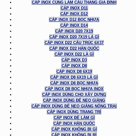
CÁP INOX CÙNG LÀM CẦU THANG GIA ĐÌNH
CÁP INOX D11
CÁP INOX D12
CÁP INOX D12 BỌC NHỰA
CÁP INOX D14
CÁP INOX D20 7X19
CÁP INOX D20 7X19 LÀ GÌ
CÁP INOX D22 CẤU TRÚC 6X37
CÁP INOX D22 HÀN QUỐC
CÁP INOX D22 LÀ GÌ
CÁP INOX D3
CÁP INOX D8
CÁP INOX D8 6X19
CÁP INOX D8 6X19 LÀ GÌ
CÁP INOX D8 BỌC NHỰA
CÁP INOX D8 BỌC NHỰA INOX
CÁP INOX DÙNG CHO XÂY DỰNG
CÁP INOX DÙNG ĐỂ NEO GIẰNG
CÁP INOX DÙNG ĐỂ NEO GIẰNG NÔNG TRẠI
CÁP INOX DÙNG TRANG TRÍ
CÁP INOX ĐỂ LÀM GÌ
CÁP INOX HÀN QUỐC
CÁP INOX KHÔNG BỊ GỈ
CÁP INOX KHÔNG BỊ RỈ