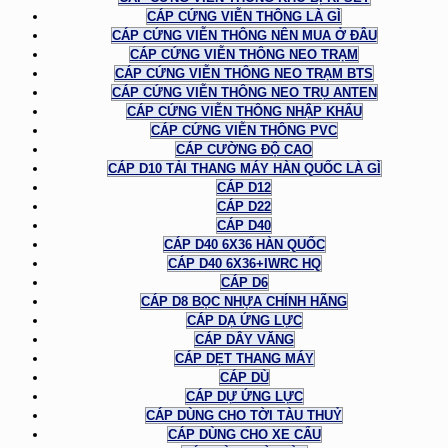
CÁP CỨNG VIỄN THÔNG LÀ GÌ
CÁP CỨNG VIỄN THÔNG NÊN MUA Ở ĐÂU
CÁP CỨNG VIỄN THÔNG NEO TRẠM
CÁP CỨNG VIỄN THÔNG NEO TRẠM BTS
CÁP CỨNG VIỄN THÔNG NEO TRỤ ANTEN
CÁP CỨNG VIỄN THÔNG NHẬP KHẨU
CÁP CỨNG VIỄN THÔNG PVC
CÁP CƯỜNG ĐỘ CAO
CÁP D10 TẢI THANG MÁY HÀN QUỐC LÀ GÌ
CÁP D12
CÁP D22
CÁP D40
CÁP D40 6X36 HÀN QUỐC
CÁP D40 6X36+IWRC HQ
CÁP D6
CÁP D8 BỌC NHỰA CHÍNH HÃNG
CÁP DẠ ỨNG LỰC
CÁP DÂY VĂNG
CÁP DẸT THANG MÁY
CÁP DÙ
CÁP DỰ ỨNG LỰC
CÁP DÙNG CHO TỜI TÀU THUỶ
CÁP DÙNG CHO XE CẨU