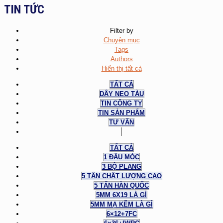
TIN TỨC
Filter by
Chuyên mục
Tags
Authors
Hiển thị tất cả
TẤT CẢ
DÂY NEO TÀU
TIN CÔNG TY
TIN SẢN PHẨM
TƯ VẤN
TẤT CẢ
1 ĐẦU MÓC
3 BỘ PLANG
5 TẤN CHẤT LƯỢNG CAO
5 TẤN HÀN QUỐC
5MM 6X19 LÀ GÌ
5MM MẠ KẼM LÀ GÌ
6×12+7FC