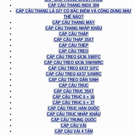
CÁP CẦU THANG INOX 304
CÁP CẦU THANG LÀ GÌ? CÓ ĐẶC ĐIỂM VÀ CÔNG DỤNG NHƯ
THẾ NÀO?
CÁP CẨU THANG MÁY
CÁP CẦU THANG NHẬP KHẨU
CÁP CẨU THÁP
CÁP CẨU THÁP 35X7
CÁP CẨU THÉP
CÁP CẦU TREO
CÁP CẦU TREO 6X36 SW/FC
CÁP CẦU TREO 6X36 SW/IWRC
CÁP CẦU TREO 6X37 S/FC
CÁP CẦU TREO 6X37 S/IWRC
CÁP CẦU TREO DÂN SINH
CÁP CẨU TRỤC
CÁP CẨU TRỤC 35X7
CÁP CẨU TRỤC 6 × 36
CÁP CẨU TRỤC 6 × 37
CÁP CẨU TRỤC HÀN QUỐC
CÁP CẨU TRỤC NHẬP KHẨU
CÁP CẨU TRUNG QUỐC
CÁP CẨU VẢI
CÁP CẨU VẢI 4 TẤN