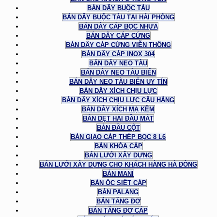
BÁN DÂY BUỘC TÀU
BÁN DÂY BUỘC TÀU TẠI HẢI PHÒNG
BÁN DÂY CÁP BỌC NHỰA
BÁN DÂY CÁP CỨNG
BÁN DÂY CÁP CỨNG VIỄN THÔNG
BÁN DÂY CÁP INOX 304
BÁN DÂY NEO TÀU
BÁN DÂY NEO TÀU BIỂN
BÁN DÂY NEO TÀU BIỂN UY TÍN
BÁN DÂY XÍCH CHỊU LỰC
BÁN DÂY XÍCH CHỊU LỰC CẨU HÀNG
BÁN DÂY XÍCH MẠ KẼM
BẢN DẸT HAI ĐẦU MẮT
BẢN ĐẦU CỘT
BÀN GIAO CÁP THÉP BỌC 8 L6
BÁN KHÓA CÁP
BÁN LƯỚI XÂY DỰNG
BÁN LƯỚI XÂY DỰNG CHO KHÁCH HÀNG HÀ ĐÔNG
BÁN MANI
BÁN ỐC SIẾT CÁP
BÁN PALANG
BÁN TĂNG ĐƠ
BÁN TĂNG ĐƠ CÁP