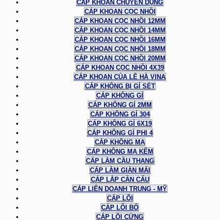
CÁP KHOAN CHUYÊN DỤNG
CÁP KHOAN CỌC NHỒI
CÁP KHOAN CỌC NHỒI 12MM
CÁP KHOAN CỌC NHỒI 14MM
CÁP KHOAN CỌC NHỒI 16MM
CÁP KHOAN CỌC NHỒI 18MM
CÁP KHOAN CỌC NHỒI 20MM
CÁP KHOAN CỌC NHỒI 4X39
CÁP KHOAN CỦA LÊ HÀ VINA
CÁP KHÔNG BỊ GỈ SÉT
CÁP KHÔNG GỈ
CÁP KHÔNG GỈ 2MM
CÁP KHÔNG GỈ 304
CÁP KHÔNG GỈ 6X19
CÁP KHÔNG GỈ PHI 4
CÁP KHÔNG MẠ
CÁP KHÔNG MẠ KẼM
CÁP LÀM CẦU THANG
CÁP LÀM GIÀN MÁI
CÁP LẮP CẦN CẨU
CÁP LIÊN DOANH TRUNG - MỸ
CÁP LÕI
CÁP LÕI BỐ
CÁP LÕI CỨNG