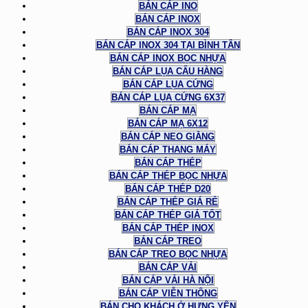
BÁN CÁP INO
BÁN CÁP INOX
BÁN CÁP INOX 304
BÁN CÁP INOX 304 TẠI BÌNH TÂN
BÁN CÁP INOX BỌC NHỰA
BÁN CÁP LỤA CẨU HÀNG
BÁN CÁP LỤA CỨNG
BÁN CÁP LỤA CỨNG 6X37
BÁN CÁP MẠ
BÁN CÁP MẠ 6X12
BÁN CÁP NEO GIẰNG
BÁN CÁP THANG MÁY
BÁN CÁP THÉP
BÁN CÁP THÉP BỌC NHỰA
BÁN CÁP THÉP D20
BÁN CÁP THÉP GIÁ RẺ
BÁN CÁP THÉP GIÁ TỐT
BÁN CÁP THÉP INOX
BÁN CÁP TREO
BÁN CÁP TREO BỌC NHỰA
BÁN CÁP VẢI
BÁN CÁP VẢI HÀ NỘI
BÁN CÁP VIỄN THÔNG
BÁN CHO KHÁCH Ở HƯNG YÊN