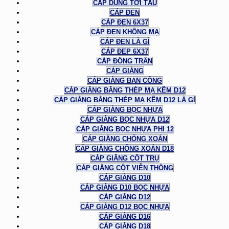
CÁP DÙNG TỜI TÀU
CÁP ĐEN
CÁP ĐEN 6X37
CÁP ĐEN KHÔNG MẠ
CÁP ĐEN LÀ GÌ
CÁP ĐEP 6X37
CÁP ĐỒNG TRẦN
CÁP GIẰNG
CÁP GIẰNG BAN CÔNG
CÁP GIẰNG BẰNG THÉP MẠ KẼM D12
CÁP GIẰNG BẰNG THÉP MẠ KẼM D12 LÀ GÌ
CÁP GIẰNG BỌC NHỰA
CÁP GIẰNG BỌC NHỰA D12
CÁP GIẰNG BỌC NHỰA PHI 12
CÁP GIẰNG CHỐNG XOẮN
CÁP GIẰNG CHỐNG XOẮN D18
CÁP GIẰNG CỘT TRỤ
CÁP GIẰNG CỘT VIỄN THÔNG
CÁP GIẰNG D10
CÁP GIẰNG D10 BỌC NHỰA
CÁP GIẰNG D12
CÁP GIẰNG D12 BỌC NHỰA
CÁP GIẰNG D16
CÁP GIẰNG D18