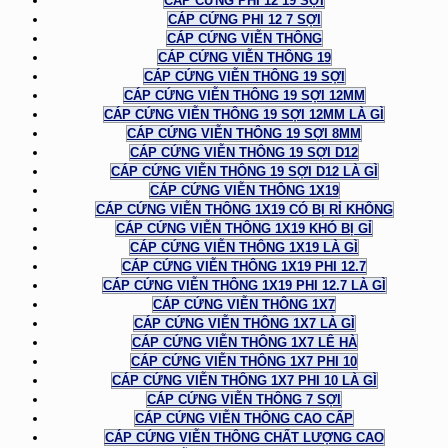
CÁP CỨNG PHI 12 19 SỢI
CÁP CỨNG PHI 12 7 SỢI
CÁP CỨNG VIỄN THÔNG
CÁP CỨNG VIỄN THÔNG 19
CÁP CỨNG VIỄN THÔNG 19 SỢI
CÁP CỨNG VIỄN THÔNG 19 SỢI 12MM
CÁP CỨNG VIỄN THÔNG 19 SỢI 12MM LÀ GÌ
CÁP CỨNG VIỄN THÔNG 19 SỢI 8MM
CÁP CỨNG VIỄN THÔNG 19 SỢI D12
CÁP CỨNG VIỄN THÔNG 19 SỢI D12 LÀ GÌ
CÁP CỨNG VIỄN THÔNG 1X19
CÁP CỨNG VIỄN THÔNG 1X19 CÓ BỊ RỈ KHÔNG
CÁP CỨNG VIỄN THÔNG 1X19 KHÓ BỊ GỈ
CÁP CỨNG VIỄN THÔNG 1X19 LÀ GÌ
CÁP CỨNG VIỄN THÔNG 1X19 PHI 12.7
CÁP CỨNG VIỄN THÔNG 1X19 PHI 12.7 LÀ GÌ
CÁP CỨNG VIỄN THÔNG 1X7
CÁP CỨNG VIỄN THÔNG 1X7 LÀ GÌ
CÁP CỨNG VIỄN THÔNG 1X7 LÊ HÀ
CÁP CỨNG VIỄN THÔNG 1X7 PHI 10
CÁP CỨNG VIỄN THÔNG 1X7 PHI 10 LÀ GÌ
CÁP CỨNG VIỄN THÔNG 7 SỢI
CÁP CỨNG VIỄN THÔNG CAO CẤP
CÁP CỨNG VIỄN THÔNG CHẤT LƯỢNG CAO