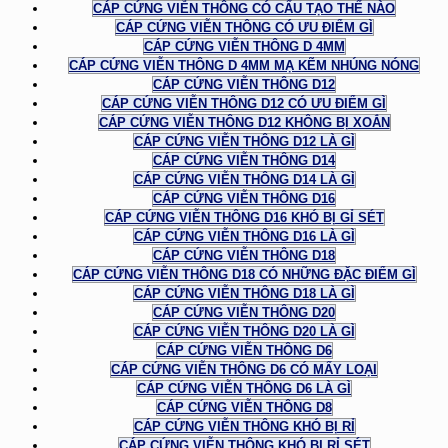
CÁP CỨNG VIỄN THÔNG CÓ CẤU TẠO THẾ NÀO
CÁP CỨNG VIỄN THÔNG CÓ ƯU ĐIỂM GÌ
CÁP CỨNG VIỄN THÔNG D 4MM
CÁP CỨNG VIỄN THÔNG D 4MM MẠ KẼM NHÚNG NÓNG
CÁP CỨNG VIỄN THÔNG D12
CÁP CỨNG VIỄN THÔNG D12 CÓ ƯU ĐIỂM GÌ
CÁP CỨNG VIỄN THÔNG D12 KHÔNG BỊ XOẮN
CÁP CỨNG VIỄN THÔNG D12 LÀ GÌ
CÁP CỨNG VIỄN THÔNG D14
CÁP CỨNG VIỄN THÔNG D14 LÀ GÌ
CÁP CỨNG VIỄN THÔNG D16
CÁP CỨNG VIỄN THÔNG D16 KHÓ BỊ GỈ SÉT
CÁP CỨNG VIỄN THÔNG D16 LÀ GÌ
CÁP CỨNG VIỄN THÔNG D18
CÁP CỨNG VIỄN THÔNG D18 CÓ NHỮNG ĐẶC ĐIỂM GÌ
CÁP CỨNG VIỄN THÔNG D18 LÀ GÌ
CÁP CỨNG VIỄN THÔNG D20
CÁP CỨNG VIỄN THÔNG D20 LÀ GÌ
CÁP CỨNG VIỄN THÔNG D6
CÁP CỨNG VIỄN THÔNG D6 CÓ MẤY LOẠI
CÁP CỨNG VIỄN THÔNG D6 LÀ GÌ
CÁP CỨNG VIỄN THÔNG D8
CÁP CỨNG VIỄN THÔNG KHÓ BỊ RỈ
CÁP CỨNG VIỄN THÔNG KHÓ BỊ RỈ SÉT