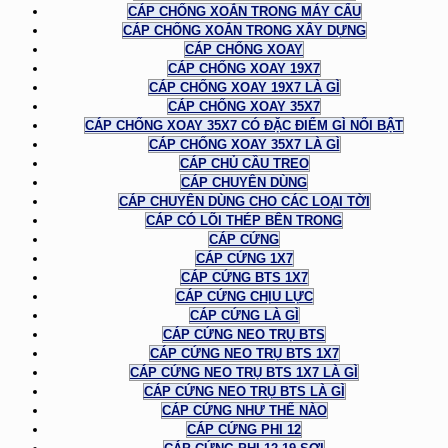
CÁP CHỐNG XOẮN TRONG MÁY CẨU
CÁP CHỐNG XOẮN TRONG XÂY DỰNG
CÁP CHỐNG XOAY
CÁP CHỐNG XOAY 19X7
CÁP CHỐNG XOAY 19X7 LÀ GÌ
CÁP CHỐNG XOAY 35X7
CÁP CHỐNG XOAY 35X7 CÓ ĐẶC ĐIỂM GÌ NỔI BẬT
CÁP CHỐNG XOAY 35X7 LÀ GÌ
CÁP CHỦ CẦU TREO
CÁP CHUYÊN DÙNG
CÁP CHUYÊN DÙNG CHO CÁC LOẠI TỜI
CÁP CÓ LÕI THÉP BÊN TRONG
CÁP CỨNG
CÁP CỨNG 1X7
CÁP CỨNG BTS 1X7
CÁP CỨNG CHỊU LỰC
CÁP CỨNG LÀ GÌ
CÁP CỨNG NEO TRỤ BTS
CÁP CỨNG NEO TRỤ BTS 1X7
CÁP CỨNG NEO TRỤ BTS 1X7 LÀ GÌ
CÁP CỨNG NEO TRỤ BTS LÀ GÌ
CÁP CỨNG NHƯ THẾ NÀO
CÁP CỨNG PHI 12