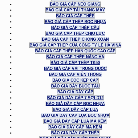
BÁO GIÁ CÁP NEO GIẰNG
BÁO GIÁ CÁP TẢI THANG MÁY
BÁO GIÁ CÁP THÉP
BÁO GIÁ CÁP THÉP BỌC NHỰA
BÁO GIÁ CÁP THÉP CẨU
BÁO GIÁ CÁP THÉP CHỊU LỰC
BÁO GIÁ CÁP THÉP CHỐNG XOẮN
BÁO GIÁ CÁP THÉP CỦA CÔNG TY LÊ HÀ VINA
BÁO GIÁ CÁP THÉP HÀN QUỐC CAO CẤP
BÁO GIÁ CÁP THÉP NÂNG HẠ
BÁO GIÁ CÁP THÉP TK50
BÁO GIÁ CÁP VẢI TRUNG QUỐC
BÁO GIÁ CÁP VIỄN THÔNG
BÁO GIÁ CÓC KẸP CÁP
BÁO GIÁ DÂY BUỘC TÀU
BÁO GIÁ DÂY CÁP
BÁO GIÁ DÂY CÁP 7 SỢI D12
BÁO GIÁ DÂY CÁP BỌC NHỰA
BÁO GIÁ DÂY CÁP LỤA
BÁO GIÁ DÂY CÁP LỤA BỌC NHỰA
BÁO GIÁ DÂY CÁP LỤA MẠ KẼM
BÁO GIÁ DÂY CÁP MẠ KẼM
BÁO GIÁ DÂY CÁP THÉP