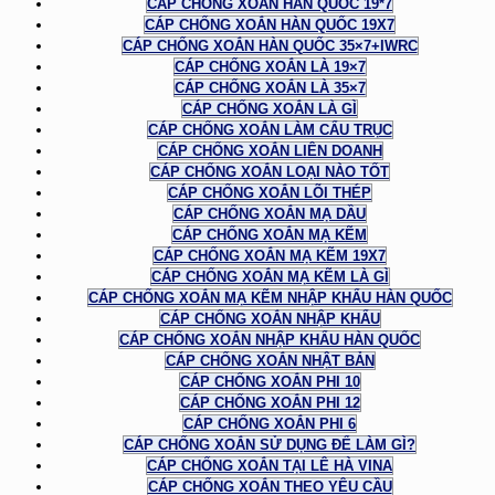
CÁP CHỐNG XOẮN HÀN QUỐC 19*7
CÁP CHỐNG XOẮN HÀN QUỐC 19X7
CÁP CHỐNG XOẮN HÀN QUỐC 35×7+IWRC
CÁP CHỐNG XOẮN LÀ 19×7
CÁP CHỐNG XOẮN LÀ 35×7
CÁP CHỐNG XOẮN LÀ GÌ
CÁP CHỐNG XOẮN LÀM CẨU TRỤC
CÁP CHỐNG XOẮN LIÊN DOANH
CÁP CHỐNG XOẮN LOẠI NÀO TỐT
CÁP CHỐNG XOẮN LÕI THÉP
CÁP CHỐNG XOẮN MẠ DẦU
CÁP CHỐNG XOẮN MẠ KẼM
CÁP CHỐNG XOẮN MẠ KẼM 19X7
CÁP CHỐNG XOẮN MẠ KẼM LÀ GÌ
CÁP CHỐNG XOẮN MẠ KẼM NHẬP KHẨU HÀN QUỐC
CÁP CHỐNG XOẮN NHẬP KHẨU
CÁP CHỐNG XOẮN NHẬP KHẨU HÀN QUỐC
CÁP CHỐNG XOẮN NHẬT BẢN
CÁP CHỐNG XOẮN PHI 10
CÁP CHỐNG XOẮN PHI 12
CÁP CHỐNG XOẮN PHI 6
CÁP CHỐNG XOẮN SỬ DỤNG ĐỂ LÀM GÌ?
CÁP CHỐNG XOẮN TẠI LÊ HÀ VINA
CÁP CHỐNG XOẮN THEO YÊU CẦU