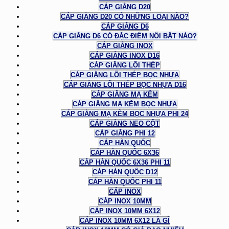
CÁP GIẰNG D20
CÁP GIẰNG D20 CÓ NHỮNG LOẠI NÀO?
CÁP GIẰNG D6
CÁP GIẰNG D6 CÓ ĐẶC ĐIỂM NỔI BẬT NÀO?
CÁP GIẰNG INOX
CÁP GIẰNG INOX D16
CÁP GIẰNG LÕI THÉP
CÁP GIẰNG LÕI THÉP BỌC NHỰA
CÁP GIẰNG LÕI THÉP BỌC NHỰA D16
CÁP GIẰNG MẠ KẼM
CÁP GIẰNG MẠ KẼM BỌC NHỰA
CÁP GIẰNG MẠ KẼM BỌC NHỰA PHI 24
CÁP GIẰNG NEO CỘT
CÁP GIẰNG PHI 12
CÁP HÀN QUỐC
CÁP HÀN QUỐC 6X36
CÁP HÀN QUỐC 6X36 PHI 11
CÁP HÀN QUỐC D12
CÁP HÀN QUỐC PHI 11
CÁP INOX
CÁP INOX 10MM
CÁP INOX 10MM 6X12
CÁP INOX 10MM 6X12 LÀ GÌ