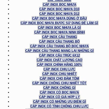
CÁP INOX BỌC NHỰA
CÁP INOX BỌC NHỰA D10
CÁP INOX BỌC NHỰA D12
CÁP INOX BỌC NHỰA DÙNG Ở ĐÂU
CÁP INOX BỌC NHỰA ĐƯỢC SỬ DỤNG ĐỂ LÀM GÌ
CÁP INOX BỌC NHỰA LÀ GÌ
CÁP INOX BỌC NHỰA NINH BÌNH
CÁP INOX CẦU THANG
CÁP INOX CẦU THANG BỘ
CÁP INOX CẦU THANG BỘ BỌC NHỰA
CÁP INOX CẦU THANG MANG LẠI NHỮNG GÌ
CÁP INOX CẤU TRÚC 6X12
CÁP INOX CHẤT LƯỢNG CAO
CÁP INOX CHÍNH HÃNG 100%
CÁP INOX CHỊU LỰC
CÁP INOX CHỊU NHIỆT
CÁP INOX CHO ĐẦM TÔM
CÁP INOX CHỐNG CHỊU NHIỆT TỐT
CÁP INOX CHỐNG GỈ
CÁP INOX CÓ BỌC NHỰA
CÁP INOX CÓ GIÁ HỢP LÝ
CÁP INOX CÓ NHỮNG ƯU ĐIỂM GÌ
CÁP INOX CÓ TÍNH CHỐNG CHỊU LỰC