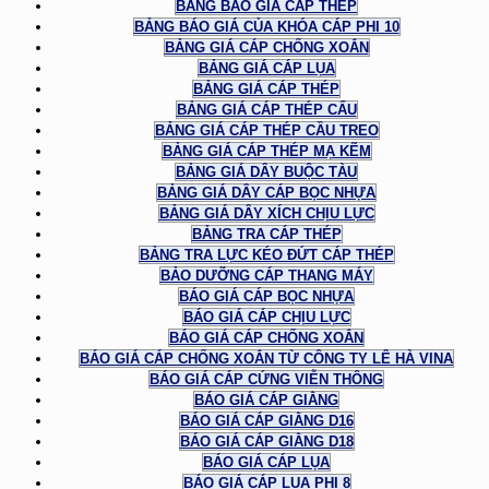
BẢNG BÁO GIÁ CÁP THÉP
BẢNG BÁO GIÁ CỦA KHÓA CÁP PHI 10
BẢNG GIÁ CÁP CHỐNG XOẮN
BẢNG GIÁ CÁP LỤA
BẢNG GIÁ CÁP THÉP
BẢNG GIÁ CÁP THÉP CẨU
BẢNG GIÁ CÁP THÉP CẦU TREO
BẢNG GIÁ CÁP THÉP MẠ KẼM
BẢNG GIÁ DÂY BUỘC TÀU
BẢNG GIÁ DÂY CÁP BỌC NHỰA
BẢNG GIÁ DÂY XÍCH CHỊU LỰC
BẢNG TRA CÁP THÉP
BẢNG TRA LỰC KÉO ĐỨT CÁP THÉP
BẢO DƯỠNG CÁP THANG MÁY
BÁO GIÁ CÁP BỌC NHỰA
BÁO GIÁ CÁP CHỊU LỰC
BÁO GIÁ CÁP CHỐNG XOẮN
BÁO GIÁ CÁP CHỐNG XOẮN TỪ CÔNG TY LÊ HÀ VINA
BÁO GIÁ CÁP CỨNG VIỄN THÔNG
BÁO GIÁ CÁP GIẰNG
BÁO GIÁ CÁP GIẰNG D16
BÁO GIÁ CÁP GIẰNG D18
BÁO GIÁ CÁP LỤA
BÁO GIÁ CÁP LỤA PHI 8