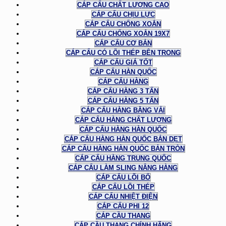
CÁP CẨU CHẤT LƯỢNG CAO
CÁP CẨU CHỊU LỰC
CÁP CẨU CHỐNG XOẮN
CÁP CẨU CHỐNG XOẮN 19X7
CÁP CẨU CƠ BẢN
CÁP CẨU CÓ LÕI THÉP BÊN TRONG
CÁP CẨU GIÁ TỐT
CÁP CẨU HÀN QUỐC
CÁP CẨU HÀNG
CÁP CẨU HÀNG 3 TẤN
CÁP CẨU HÀNG 5 TẤN
CÁP CẨU HÀNG BẰNG VẢI
CÁP CẨU HÀNG CHẤT LƯỢNG
CÁP CẨU HÀNG HÀN QUỐC
CÁP CẨU HÀNG HÀN QUỐC BẢN DẸT
CÁP CẨU HÀNG HÀN QUỐC BẢN TRÒN
CÁP CẨU HÀNG TRUNG QUỐC
CÁP CẨU LÀM SLING NÂNG HÀNG
CÁP CẨU LÕI BỐ
CÁP CẨU LÕI THÉP
CÁP CẨU NHIỆT ĐIỆN
CÁP CẨU PHI 12
CÁP CẦU THANG
CÁP CẦU THANG CHÍNH HÃNG