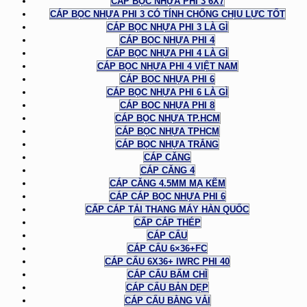
CÁP BỌC NHỰA PHI 3 6X7
CÁP BỌC NHỰA PHI 3 CÓ TÍNH CHỐNG CHỊU LỰC TỐT
CÁP BỌC NHỰA PHI 3 LÀ GÌ
CÁP BỌC NHỰA PHI 4
CÁP BỌC NHỰA PHI 4 LÀ GÌ
CÁP BỌC NHỰA PHI 4 VIỆT NAM
CÁP BỌC NHỰA PHI 6
CÁP BỌC NHỰA PHI 6 LÀ GÌ
CÁP BỌC NHỰA PHI 8
CÁP BỌC NHỰA TP.HCM
CÁP BỌC NHỰA TPHCM
CÁP BỌC NHỰA TRẮNG
CÁP CĂNG
CÁP CĂNG 4
CÁP CĂNG 4.5MM MẠ KẼM
CÁP CÁP BỌC NHỰA PHI 6
CẤP CÁP TẢI THANG MÁY HÀN QUỐC
CẤP CÁP THÉP
CÁP CẨU
CÁP CẨU 6×36+FC
CÁP CẨU 6X36+ IWRC PHI 40
CÁP CẨU BẤM CHÌ
CÁP CẨU BẢN DẸP
CÁP CẨU BẰNG VẢI