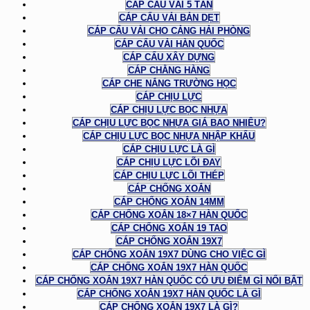
CÁP CẨU VẢI 5 TẤN
CÁP CẨU VẢI BẢN DẸT
CÁP CẨU VẢI CHO CẢNG HẢI PHÒNG
CÁP CẨU VẢI HÀN QUỐC
CÁP CẨU XÂY DỰNG
CÁP CHẰNG HÀNG
CÁP CHE NẮNG TRƯỜNG HỌC
CÁP CHỊU LỰC
CÁP CHỊU LỰC BỌC NHỰA
CÁP CHỊU LỰC BỌC NHỰA GIÁ BAO NHIÊU?
CÁP CHỊU LỰC BỌC NHỰA NHẬP KHẨU
CÁP CHỊU LỰC LÀ GÌ
CÁP CHỊU LỰC LÕI ĐAY
CÁP CHỊU LỰC LÕI THÉP
CÁP CHỐNG XOẮN
CÁP CHỐNG XOẮN 14MM
CÁP CHỐNG XOẮN 18×7 HÀN QUỐC
CÁP CHỐNG XOẮN 19 TAO
CÁP CHỐNG XOẮN 19X7
CÁP CHỐNG XOẮN 19X7 DÙNG CHO VIỆC GÌ
CÁP CHỐNG XOẮN 19X7 HÀN QUỐC
CÁP CHỐNG XOẮN 19X7 HÀN QUỐC CÓ ƯU ĐIỂM GÌ NỔI BẬT
CÁP CHỐNG XOẮN 19X7 HÀN QUỐC LÀ GÌ
CÁP CHỐNG XOẮN 19X7 LÀ GÌ?