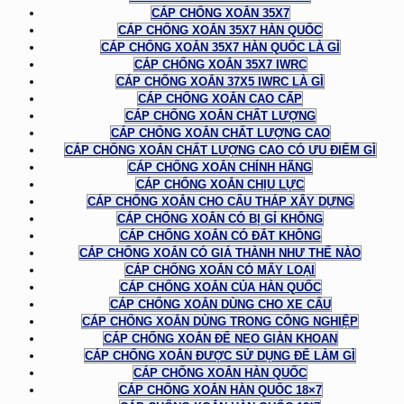
CÁP CHỐNG XOẮN 35X7
CÁP CHỐNG XOẮN 35X7 HÀN QUỐC
CÁP CHỐNG XOẮN 35X7 HÀN QUỐC LÀ GÌ
CÁP CHỐNG XOẮN 35X7 IWRC
CÁP CHỐNG XOẮN 37X5 IWRC LÀ GÌ
CÁP CHỐNG XOẮN CAO CẤP
CÁP CHỐNG XOẮN CHẤT LƯỢNG
CÁP CHỐNG XOẮN CHẤT LƯỢNG CAO
CÁP CHỐNG XOẮN CHẤT LƯỢNG CAO CÓ ƯU ĐIỂM GÌ
CÁP CHỐNG XOẮN CHÍNH HÃNG
CÁP CHỐNG XOẮN CHỊU LỰC
CÁP CHỐNG XOẮN CHO CẨU THÁP XÂY DỰNG
CÁP CHỐNG XOẮN CÓ BỊ GỈ KHÔNG
CÁP CHỐNG XOẮN CÓ ĐẮT KHÔNG
CÁP CHỐNG XOẮN CÓ GIÁ THÀNH NHƯ THẾ NÀO
CÁP CHỐNG XOẮN CÓ MẤY LOẠI
CÁP CHỐNG XOẮN CỦA HÀN QUỐC
CÁP CHỐNG XOẮN DÙNG CHO XE CẨU
CÁP CHỐNG XOẮN DÙNG TRONG CÔNG NGHIỆP
CÁP CHỐNG XOẮN ĐỂ NEO GIÀN KHOAN
CÁP CHỐNG XOẮN ĐƯỢC SỬ DỤNG ĐỂ LÀM GÌ
CÁP CHỐNG XOẮN HÀN QUỐC
CÁP CHỐNG XOẮN HÀN QUỐC 18×7