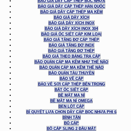
BÁO GIÁ DÂY CÁP THÉP BỌC NHỰA
BÁO GIÁ DÂY CÁP THÉP HÀN QUỐC
BÁO GIÁ DÂY CÁP THÉP MẠ KẼM
BÁO GIÁ DÂY XÍCH
BÁO GIÁ DÂY XÍCH INOX
BÁO GIÁ DÂY XÍCH INOX 304
BÁO GIÁ ỐC SIẾT CÁP KIM LOẠI
BÁO GIÁ TĂNG ĐƠ CÁP THÉP
BÁO GIÁ TĂNG ĐƠ INOX
BÁO GIÁ TĂNG ĐƠ THÉP
BÁO GIÁ THEO BẢNG TRA CÁP
BẢO QUẢN CÁP MẠ KẼM NHƯ THẾ NÀO
BẢO QUẢN CÁP MẠ KẼM THẾ NÀO
BẢO QUẢN TÀU THUYỀN
BẢO VỆ CÁP
BẢO VỆ SỢI CÁP THÉP BÊN TRONG
BẮT ỐC SIẾT CÁP
BỀ MẶT MA NÍ
BỀ MẶT MA NÍ OMEGA
BẸN LÓT CÁP
BÍ QUYẾT LỰA CHỌN DÂY CÁP BỌC NHỰA PHI 6
BÌNH TÂN
BÓ CÁP
BỘ CÁP SLING 2 ĐẦU MẮT