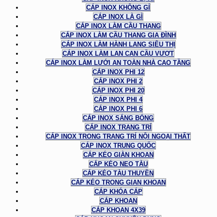
CÁP INOX KHÔNG GỈ
CÁP INOX LÀ GÌ
CÁP INOX LÀM CẦU THANG
CÁP INOX LÀM CẦU THANG GIA ĐÌNH
CÁP INOX LÀM HÀNH LANG SIÊU THỊ
CÁP INOX LÀM LAN CAN CẦU VƯỢT
CÁP INOX LÀM LƯỚI AN TOÀN NHÀ CAO TẦNG
CÁP INOX PHI 12
CÁP INOX PHI 2
CÁP INOX PHI 20
CÁP INOX PHI 4
CÁP INOX PHI 6
CÁP INOX SÁNG BÓNG
CÁP INOX TRANG TRÍ
CÁP INOX TRONG TRANG TRÍ NỘI NGOẠI THẤT
CÁP INOX TRUNG QUỐC
CÁP KÉO GIÀN KHOAN
CÁP KÉO NEO TÀU
CÁP KÉO TÀU THUYỀN
CÁP KÉO TRONG GIAN KHOAN
CÁP KHÓA CÁP
CÁP KHOAN
CÁP KHOAN 4X39