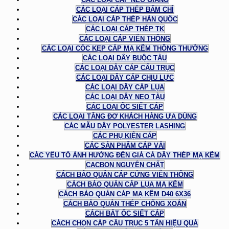
CÁC LOẠI CÁP THÉP BẤM CHÌ
CÁC LOẠI CÁP THÉP HÀN QUỐC
CÁC LOẠI CÁP THÉP TK
CÁC LOẠI CÁP VIỄN THÔNG
CÁC LOẠI CÓC KẸP CÁP MẠ KẼM THÔNG THƯỜNG
CÁC LOẠI DÂY BUỘC TÀU
CÁC LOẠI DÂY CÁP CẨU TRỤC
CÁC LOẠI DÂY CÁP CHỊU LỰC
CÁC LOẠI DÂY CÁP LỤA
CÁC LOẠI DÂY NEO TÀU
CÁC LOẠI ỐC SIẾT CÁP
CÁC LOẠI TĂNG ĐƠ KHÁCH HÀNG ƯA DÙNG
CÁC MẪU DÂY POLYESTER LASHING
CÁC PHỤ KIỆN CÁP
CÁC SẢN PHẨM CÁP VẢI
CÁC YẾU TỐ ẢNH HƯỞNG ĐẾN GIÁ CẢ DÂY THÉP MẠ KẼM
CACBON NGUYÊN CHẤT
CÁCH BẢO QUẢN CÁP CỨNG VIỄN THÔNG
CÁCH BẢO QUẢN CÁP LỤA MẠ KẼM
CÁCH BẢO QUẢN CÁP MẠ KẼM D40 6X36
CÁCH BẢO QUẢN THÉP CHỐNG XOẮN
CÁCH BẮT ỐC SIẾT CÁP
CÁCH CHỌN CÁP CẦU TRỤC 5 TẤN HIỆU QUẢ