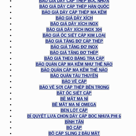
BÁO GIÁ DÂY CÁP THÉP BỌC NHỰA
BÁO GIÁ DÂY CÁP THÉP HÀN QUỐC
BÁO GIÁ DÂY CÁP THÉP MẠ KẼM
BÁO GIÁ DÂY XÍCH
BÁO GIÁ DÂY XÍCH INOX
BÁO GIÁ DÂY XÍCH INOX 304
BÁO GIÁ ỐC SIẾT CÁP KIM LOẠI
BÁO GIÁ TĂNG ĐƠ CÁP THÉP
BÁO GIÁ TĂNG ĐƠ INOX
BÁO GIÁ TĂNG ĐƠ THÉP
BÁO GIÁ THEO BẢNG TRA CÁP
BẢO QUẢN CÁP MẠ KẼM NHƯ THẾ NÀO
BẢO QUẢN CÁP MẠ KẼM THẾ NÀO
BẢO QUẢN TÀU THUYỀN
BẢO VỆ CÁP
BẢO VỆ SỢI CÁP THÉP BÊN TRONG
BẮT ỐC SIẾT CÁP
BỀ MẶT MA NÍ
BỀ MẶT MA NÍ OMEGA
BẸN LÓT CÁP
BÍ QUYẾT LỰA CHỌN DÂY CÁP BỌC NHỰA PHI 6
BÌNH TÂN
BÓ CÁP
BỘ CÁP SLING 2 ĐẦU MẮT