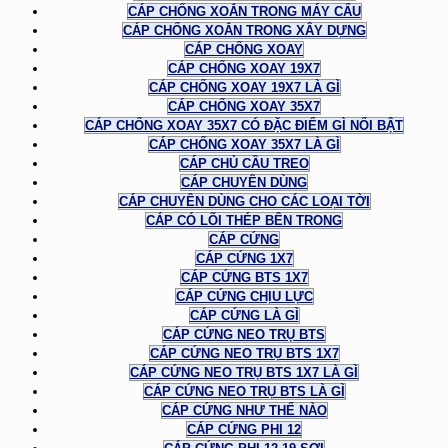
CÁP CHỐNG XOẮN TRONG MÁY CẨU
CÁP CHỐNG XOẮN TRONG XÂY DỰNG
CÁP CHỐNG XOAY
CÁP CHỐNG XOAY 19X7
CÁP CHỐNG XOAY 19X7 LÀ GÌ
CÁP CHỐNG XOAY 35X7
CÁP CHỐNG XOAY 35X7 CÓ ĐẶC ĐIỂM GÌ NỔI BẬT
CÁP CHỐNG XOAY 35X7 LÀ GÌ
CÁP CHỦ CẦU TREO
CÁP CHUYÊN DÙNG
CÁP CHUYÊN DÙNG CHO CÁC LOẠI TỜI
CÁP CÓ LÕI THÉP BÊN TRONG
CÁP CỨNG
CÁP CỨNG 1X7
CÁP CỨNG BTS 1X7
CÁP CỨNG CHỊU LỰC
CÁP CỨNG LÀ GÌ
CÁP CỨNG NEO TRỤ BTS
CÁP CỨNG NEO TRỤ BTS 1X7
CÁP CỨNG NEO TRỤ BTS 1X7 LÀ GÌ
CÁP CỨNG NEO TRỤ BTS LÀ GÌ
CÁP CỨNG NHƯ THẾ NÀO
CÁP CỨNG PHI 12