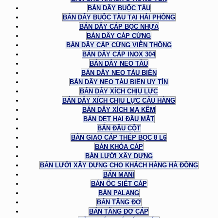
BÁN DÂY BUỘC TÀU
BÁN DÂY BUỘC TÀU TẠI HẢI PHÒNG
BÁN DÂY CÁP BỌC NHỰA
BÁN DÂY CÁP CỨNG
BÁN DÂY CÁP CỨNG VIỄN THÔNG
BÁN DÂY CÁP INOX 304
BÁN DÂY NEO TÀU
BÁN DÂY NEO TÀU BIỂN
BÁN DÂY NEO TÀU BIỂN UY TÍN
BÁN DÂY XÍCH CHỊU LỰC
BÁN DÂY XÍCH CHỊU LỰC CẨU HÀNG
BÁN DÂY XÍCH MẠ KẼM
BẢN DẸT HAI ĐẦU MẮT
BẢN ĐẦU CỘT
BÀN GIAO CÁP THÉP BỌC 8 L6
BÁN KHÓA CÁP
BÁN LƯỚI XÂY DỰNG
BÁN LƯỚI XÂY DỰNG CHO KHÁCH HÀNG HÀ ĐÔNG
BÁN MANI
BÁN ỐC SIẾT CÁP
BÁN PALANG
BÁN TĂNG ĐƠ
BÁN TĂNG ĐƠ CÁP