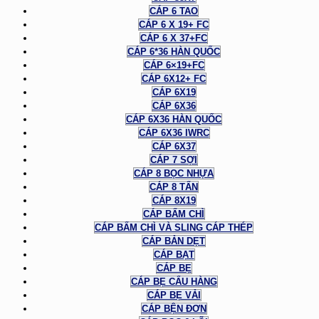
CÁP 6 TAO
CÁP 6 X 19+ FC
CÁP 6 X 37+FC
CÁP 6*36 HÀN QUỐC
CÁP 6×19+FC
CÁP 6X12+ FC
CÁP 6X19
CÁP 6X36
CÁP 6X36 HÀN QUỐC
CÁP 6X36 IWRC
CÁP 6X37
CÁP 7 SỢI
CÁP 8 BỌC NHỰA
CÁP 8 TẤN
CÁP 8X19
CÁP BẤM CHÌ
CÁP BẤM CHÌ VÀ SLING CÁP THÉP
CÁP BẢN DẸT
CÁP BẠT
CÁP BẸ
CÁP BẸ CẨU HÀNG
CÁP BẸ VẢI
CÁP BỆN ĐƠN