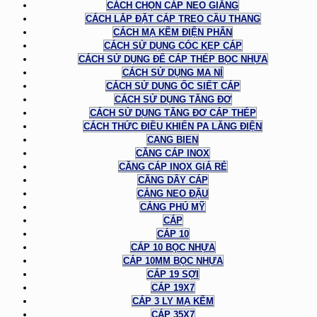
CÁCH CHỌN CÁP NEO GIẰNG
CÁCH LẮP ĐẶT CÁP TREO CẦU THANG
CÁCH MẠ KẼM ĐIỆN PHÂN
CÁCH SỬ DỤNG CÓC KẸP CÁP
CÁCH SỬ DỤNG ĐỂ CÁP THÉP BỌC NHỰA
CÁCH SỬ DỤNG MA NÍ
CÁCH SỬ DỤNG ỐC SIẾT CÁP
CÁCH SỬ DỤNG TĂNG ĐƠ
CÁCH SỬ DỤNG TĂNG ĐƠ CÁP THÉP
CÁCH THỨC ĐIỀU KHIỂN PA LĂNG ĐIỆN
CANG BIEN
CĂNG CÁP INOX
CĂNG CÁP INOX GIÁ RẺ
CĂNG DÂY CÁP
CẢNG NEO ĐẬU
CẢNG PHÚ MỸ
CÁP
CÁP 10
CÁP 10 BỌC NHỰA
CÁP 10MM BỌC NHỰA
CÁP 19 SỢI
CÁP 19X7
CÁP 3 LY MẠ KẼM
CÁP 35X7