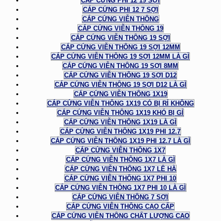
CÁP CỨNG PHI 12 19 SỢI
CÁP CỨNG PHI 12 7 SỢI
CÁP CỨNG VIỄN THÔNG
CÁP CỨNG VIỄN THÔNG 19
CÁP CỨNG VIỄN THÔNG 19 SỢI
CÁP CỨNG VIỄN THÔNG 19 SỢI 12MM
CÁP CỨNG VIỄN THÔNG 19 SỢI 12MM LÀ GÌ
CÁP CỨNG VIỄN THÔNG 19 SỢI 8MM
CÁP CỨNG VIỄN THÔNG 19 SỢI D12
CÁP CỨNG VIỄN THÔNG 19 SỢI D12 LÀ GÌ
CÁP CỨNG VIỄN THÔNG 1X19
CÁP CỨNG VIỄN THÔNG 1X19 CÓ BỊ RỈ KHÔNG
CÁP CỨNG VIỄN THÔNG 1X19 KHÓ BỊ GỈ
CÁP CỨNG VIỄN THÔNG 1X19 LÀ GÌ
CÁP CỨNG VIỄN THÔNG 1X19 PHI 12.7
CÁP CỨNG VIỄN THÔNG 1X19 PHI 12.7 LÀ GÌ
CÁP CỨNG VIỄN THÔNG 1X7
CÁP CỨNG VIỄN THÔNG 1X7 LÀ GÌ
CÁP CỨNG VIỄN THÔNG 1X7 LÊ HÀ
CÁP CỨNG VIỄN THÔNG 1X7 PHI 10
CÁP CỨNG VIỄN THÔNG 1X7 PHI 10 LÀ GÌ
CÁP CỨNG VIỄN THÔNG 7 SỢI
CÁP CỨNG VIỄN THÔNG CAO CẤP
CÁP CỨNG VIỄN THÔNG CHẤT LƯỢNG CAO