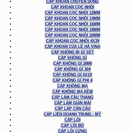
CÁP KHOAN CHUYÊN DỤNG
CÁP KHOAN CỌC NHỒI
CÁP KHOAN CỌC NHỒI 12MM
CÁP KHOAN CỌC NHỒI 14MM
CÁP KHOAN CỌC NHỒI 16MM
CÁP KHOAN CỌC NHỒI 18MM
CÁP KHOAN CỌC NHỒI 20MM
CÁP KHOAN CỌC NHỒI 4X39
CÁP KHOAN CỦA LÊ HÀ VINA
CÁP KHÔNG BỊ GỈ SÉT
CÁP KHÔNG GỈ
CÁP KHÔNG GỈ 2MM
CÁP KHÔNG GỈ 304
CÁP KHÔNG GỈ 6X19
CÁP KHÔNG GỈ PHI 4
CÁP KHÔNG MẠ
CÁP KHÔNG MẠ KẼM
CÁP LÀM CẦU THANG
CÁP LÀM GIÀN MÁI
CÁP LẮP CẦN CẨU
CÁP LIÊN DOANH TRUNG - MỸ
CÁP LÕI
CÁP LÕI BỐ
CÁP LÕI CỨNG