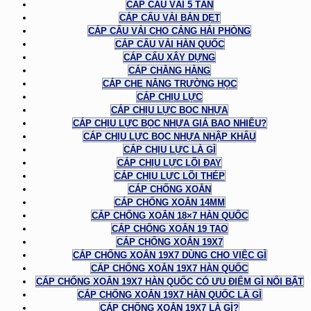
CÁP CẨU VẢI 5 TẤN
CÁP CẨU VẢI BẢN DẸT
CÁP CẨU VẢI CHO CẢNG HẢI PHÒNG
CÁP CẨU VẢI HÀN QUỐC
CÁP CẨU XÂY DỰNG
CÁP CHẰNG HÀNG
CÁP CHE NẮNG TRƯỜNG HỌC
CÁP CHỊU LỰC
CÁP CHỊU LỰC BỌC NHỰA
CÁP CHỊU LỰC BỌC NHỰA GIÁ BAO NHIÊU?
CÁP CHỊU LỰC BỌC NHỰA NHẬP KHẨU
CÁP CHỊU LỰC LÀ GÌ
CÁP CHỊU LỰC LÕI ĐAY
CÁP CHỊU LỰC LÕI THÉP
CÁP CHỐNG XOẮN
CÁP CHỐNG XOẮN 14MM
CÁP CHỐNG XOẮN 18×7 HÀN QUỐC
CÁP CHỐNG XOẮN 19 TAO
CÁP CHỐNG XOẮN 19X7
CÁP CHỐNG XOẮN 19X7 DÙNG CHO VIỆC GÌ
CÁP CHỐNG XOẮN 19X7 HÀN QUỐC
CÁP CHỐNG XOẮN 19X7 HÀN QUỐC CÓ ƯU ĐIỂM GÌ NỔI BẬT
CÁP CHỐNG XOẮN 19X7 HÀN QUỐC LÀ GÌ
CÁP CHỐNG XOẮN 19X7 LÀ GÌ?