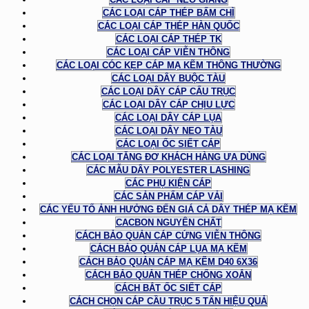
CÁC LOẠI CÁP THÉP BẤM CHÌ
CÁC LOẠI CÁP THÉP HÀN QUỐC
CÁC LOẠI CÁP THÉP TK
CÁC LOẠI CÁP VIỄN THÔNG
CÁC LOẠI CÓC KẸP CÁP MẠ KẼM THÔNG THƯỜNG
CÁC LOẠI DÂY BUỘC TÀU
CÁC LOẠI DÂY CÁP CẨU TRỤC
CÁC LOẠI DÂY CÁP CHỊU LỰC
CÁC LOẠI DÂY CÁP LỤA
CÁC LOẠI DÂY NEO TÀU
CÁC LOẠI ỐC SIẾT CÁP
CÁC LOẠI TĂNG ĐƠ KHÁCH HÀNG ƯA DÙNG
CÁC MẪU DÂY POLYESTER LASHING
CÁC PHỤ KIỆN CÁP
CÁC SẢN PHẨM CÁP VẢI
CÁC YẾU TỐ ẢNH HƯỞNG ĐẾN GIÁ CẢ DÂY THÉP MẠ KẼM
CACBON NGUYÊN CHẤT
CÁCH BẢO QUẢN CÁP CỨNG VIỄN THÔNG
CÁCH BẢO QUẢN CÁP LỤA MẠ KẼM
CÁCH BẢO QUẢN CÁP MẠ KẼM D40 6X36
CÁCH BẢO QUẢN THÉP CHỐNG XOẮN
CÁCH BẮT ỐC SIẾT CÁP
CÁCH CHỌN CÁP CẦU TRỤC 5 TẤN HIỆU QUẢ