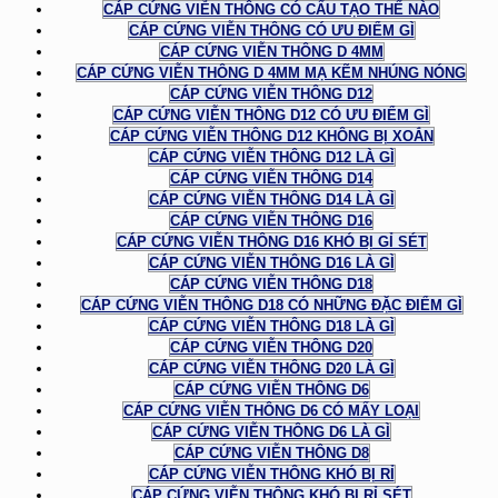
CÁP CỨNG VIỄN THÔNG CÓ CẤU TẠO THẾ NÀO
CÁP CỨNG VIỄN THÔNG CÓ ƯU ĐIỂM GÌ
CÁP CỨNG VIỄN THÔNG D 4MM
CÁP CỨNG VIỄN THÔNG D 4MM MẠ KẼM NHÚNG NÓNG
CÁP CỨNG VIỄN THÔNG D12
CÁP CỨNG VIỄN THÔNG D12 CÓ ƯU ĐIỂM GÌ
CÁP CỨNG VIỄN THÔNG D12 KHÔNG BỊ XOẮN
CÁP CỨNG VIỄN THÔNG D12 LÀ GÌ
CÁP CỨNG VIỄN THÔNG D14
CÁP CỨNG VIỄN THÔNG D14 LÀ GÌ
CÁP CỨNG VIỄN THÔNG D16
CÁP CỨNG VIỄN THÔNG D16 KHÓ BỊ GỈ SÉT
CÁP CỨNG VIỄN THÔNG D16 LÀ GÌ
CÁP CỨNG VIỄN THÔNG D18
CÁP CỨNG VIỄN THÔNG D18 CÓ NHỮNG ĐẶC ĐIỂM GÌ
CÁP CỨNG VIỄN THÔNG D18 LÀ GÌ
CÁP CỨNG VIỄN THÔNG D20
CÁP CỨNG VIỄN THÔNG D20 LÀ GÌ
CÁP CỨNG VIỄN THÔNG D6
CÁP CỨNG VIỄN THÔNG D6 CÓ MẤY LOẠI
CÁP CỨNG VIỄN THÔNG D6 LÀ GÌ
CÁP CỨNG VIỄN THÔNG D8
CÁP CỨNG VIỄN THÔNG KHÓ BỊ RỈ
CÁP CỨNG VIỄN THÔNG KHÓ BỊ RỈ SÉT