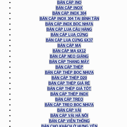
BÁN CÁP INO
BÁN CÁP INOX
BÁN CÁP INOX 304
BÁN CÁP INOX 304 TẠI BÌNH TÂN
BÁN CÁP INOX BỌC NHỰA
BÁN CÁP LỤA CẨU HÀNG
BÁN CÁP LỤA CỨNG
BÁN CÁP LỤA CỨNG 6X37
BÁN CÁP MẠ
BÁN CÁP MẠ 6X12
BÁN CÁP NEO GIẰNG
BÁN CÁP THANG MÁY
BÁN CÁP THÉP
BÁN CÁP THÉP BỌC NHỰA
BÁN CÁP THÉP D20
BÁN CÁP THÉP GIÁ RẺ
BÁN CÁP THÉP GIÁ TỐT
BÁN CÁP THÉP INOX
BÁN CÁP TREO
BÁN CÁP TREO BỌC NHỰA
BÁN CÁP VẢI
BÁN CÁP VẢI HÀ NỘI
BÁN CÁP VIỄN THÔNG
BÁN CHO KHÁCH Ở HƯNG YÊN