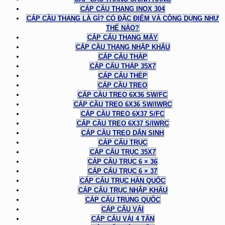
CÁP CẦU THANG INOX 304
CÁP CẦU THANG LÀ GÌ? CÓ ĐẶC ĐIỂM VÀ CÔNG DỤNG NHƯ
THẾ NÀO?
CÁP CẨU THANG MÁY
CÁP CẦU THANG NHẬP KHẨU
CÁP CẨU THÁP
CÁP CẨU THÁP 35X7
CÁP CẨU THÉP
CÁP CẦU TREO
CÁP CẦU TREO 6X36 SW/FC
CÁP CẦU TREO 6X36 SW/IWRC
CÁP CẦU TREO 6X37 S/FC
CÁP CẦU TREO 6X37 S/IWRC
CÁP CẦU TREO DÂN SINH
CÁP CẨU TRỤC
CÁP CẨU TRỤC 35X7
CÁP CẨU TRỤC 6 × 36
CÁP CẨU TRỤC 6 × 37
CÁP CẨU TRỤC HÀN QUỐC
CÁP CẨU TRỤC NHẬP KHẨU
CÁP CẨU TRUNG QUỐC
CÁP CẨU VẢI
CÁP CẨU VẢI 4 TẤN