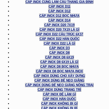
CÁP INOX CÙNG LÀM CẦU THANG GIA ĐÌNH
CÁP INOX D11
CÁP INOX D12
CÁP INOX D12 BỌC NHỰA
CÁP INOX D14
CÁP INOX D20 7X19
CÁP INOX D20 7X19 LÀ GÌ
CÁP INOX D22 CẤU TRÚC 6X37
CÁP INOX D22 HÀN QUỐC
CÁP INOX D22 LÀ GÌ
CÁP INOX D3
CÁP INOX D8
CÁP INOX D8 6X19
CÁP INOX D8 6X19 LÀ GÌ
CÁP INOX D8 BỌC NHỰA
CÁP INOX D8 BỌC NHỰA INOX
CÁP INOX DÙNG CHO XÂY DỰNG
CÁP INOX DÙNG ĐỂ NEO GIẰNG
CÁP INOX DÙNG ĐỂ NEO GIẰNG NÔNG TRẠI
CÁP INOX DÙNG TRANG TRÍ
CÁP INOX ĐỂ LÀM GÌ
CÁP INOX HÀN QUỐC
CÁP INOX KHÔNG BỊ GỈ
CÁP INOX KHÔNG BỊ RỈ