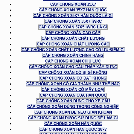
CÁP CHỐNG XOẮN 35X7
CÁP CHỐNG XOẮN 35X7 HÀN QUỐC
CÁP CHỐNG XOẮN 35X7 HÀN QUỐC LÀ GÌ
CÁP CHỐNG XOẮN 35X7 IWRC
CÁP CHỐNG XOẮN 37X5 IWRC LÀ GÌ
CÁP CHỐNG XOẮN CAO CẤP
CÁP CHỐNG XOẮN CHẤT LƯỢNG
CÁP CHỐNG XOẮN CHẤT LƯỢNG CAO
CÁP CHỐNG XOẮN CHẤT LƯỢNG CAO CÓ ƯU ĐIỂM GÌ
CÁP CHỐNG XOẮN CHÍNH HÃNG
CÁP CHỐNG XOẮN CHỊU LỰC
CÁP CHỐNG XOẮN CHO CẨU THÁP XÂY DỰNG
CÁP CHỐNG XOẮN CÓ BỊ GỈ KHÔNG
CÁP CHỐNG XOẮN CÓ ĐẮT KHÔNG
CÁP CHỐNG XOẮN CÓ GIÁ THÀNH NHƯ THẾ NÀO
CÁP CHỐNG XOẮN CÓ MẤY LOẠI
CÁP CHỐNG XOẮN CỦA HÀN QUỐC
CÁP CHỐNG XOẮN DÙNG CHO XE CẨU
CÁP CHỐNG XOẮN DÙNG TRONG CÔNG NGHIỆP
CÁP CHỐNG XOẮN ĐỂ NEO GIÀN KHOAN
CÁP CHỐNG XOẮN ĐƯỢC SỬ DỤNG ĐỂ LÀM GÌ
CÁP CHỐNG XOẮN HÀN QUỐC
CÁP CHỐNG XOẮN HÀN QUỐC 18×7