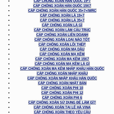
CÁP CHỐNG XOẮN HÀN QUỐC 19*7
CÁP CHỐNG XOẮN HÀN QUỐC 19X7
CÁP CHỐNG XOẮN HÀN QUỐC 35×7+IWRC
CÁP CHỐNG XOẮN LÀ 19×7
CÁP CHỐNG XOẮN LÀ 35×7
CÁP CHỐNG XOẮN LÀ GÌ
CÁP CHỐNG XOẮN LÀM CẨU TRỤC
CÁP CHỐNG XOẮN LIÊN DOANH
CÁP CHỐNG XOẮN LOẠI NÀO TỐT
CÁP CHỐNG XOẮN LÕI THÉP
CÁP CHỐNG XOẮN MẠ DẦU
CÁP CHỐNG XOẮN MẠ KẼM
CÁP CHỐNG XOẮN MẠ KẼM 19X7
CÁP CHỐNG XOẮN MẠ KẼM LÀ GÌ
CÁP CHỐNG XOẮN MẠ KẼM NHẬP KHẨU HÀN QUỐC
CÁP CHỐNG XOẮN NHẬP KHẨU
CÁP CHỐNG XOẮN NHẬP KHẨU HÀN QUỐC
CÁP CHỐNG XOẮN NHẬT BẢN
CÁP CHỐNG XOẮN PHI 10
CÁP CHỐNG XOẮN PHI 12
CÁP CHỐNG XOẮN PHI 6
CÁP CHỐNG XOẮN SỬ DỤNG ĐỂ LÀM GÌ?
CÁP CHỐNG XOẮN TẠI LÊ HÀ VINA
CÁP CHỐNG XOẮN THEO YÊU CẦU