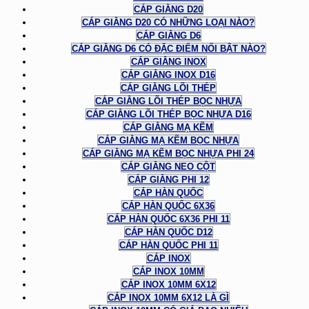
CÁP GIẰNG D20
CÁP GIẰNG D20 CÓ NHỮNG LOẠI NÀO?
CÁP GIẰNG D6
CÁP GIẰNG D6 CÓ ĐẶC ĐIỂM NỔI BẬT NÀO?
CÁP GIẰNG INOX
CÁP GIẰNG INOX D16
CÁP GIẰNG LÕI THÉP
CÁP GIẰNG LÕI THÉP BỌC NHỰA
CÁP GIẰNG LÕI THÉP BỌC NHỰA D16
CÁP GIẰNG MẠ KẼM
CÁP GIẰNG MẠ KẼM BỌC NHỰA
CÁP GIẰNG MẠ KẼM BỌC NHỰA PHI 24
CÁP GIẰNG NEO CỘT
CÁP GIẰNG PHI 12
CÁP HÀN QUỐC
CÁP HÀN QUỐC 6X36
CÁP HÀN QUỐC 6X36 PHI 11
CÁP HÀN QUỐC D12
CÁP HÀN QUỐC PHI 11
CÁP INOX
CÁP INOX 10MM
CÁP INOX 10MM 6X12
CÁP INOX 10MM 6X12 LÀ GÌ