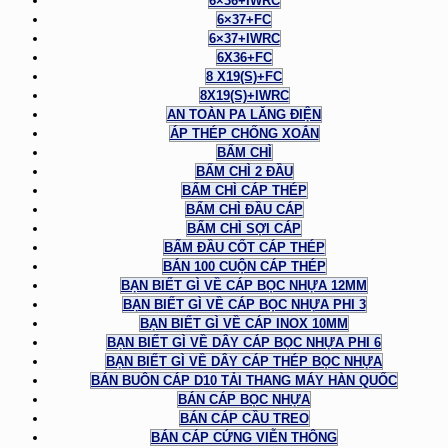
6×36+IWRC
6×37+FC
6×37+IWRC
6X36+FC
8 X19(S)+FC
8X19(S)+IWRC
AN TOÀN PA LĂNG ĐIỆN
ÁP THÉP CHỐNG XOẮN
BẤM CHÌ
BẤM CHÌ 2 ĐẦU
BẤM CHÌ CÁP THÉP
BẤM CHÌ ĐẦU CÁP
BẤM CHÌ SỢI CÁP
BẤM ĐẦU CỐT CÁP THÉP
BÁN 100 CUỘN CÁP THÉP
BẠN BIẾT GÌ VỀ CÁP BỌC NHỰA 12MM
BẠN BIẾT GÌ VỀ CÁP BỌC NHỰA PHI 3
BẠN BIẾT GÌ VỀ CÁP INOX 10MM
BẠN BIẾT GÌ VỀ DÂY CÁP BỌC NHỰA PHI 6
BẠN BIẾT GÌ VỀ DÂY CÁP THÉP BỌC NHỰA
BÁN BUÔN CÁP D10 TẢI THANG MÁY HÀN QUỐC
BÁN CÁP BỌC NHỰA
BÁN CÁP CẦU TREO
BÁN CÁP CỨNG VIỄN THÔNG