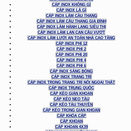
CÁP INOX KHÔNG GỈ
CÁP INOX LÀ GÌ
CÁP INOX LÀM CẦU THANG
CÁP INOX LÀM CẦU THANG GIA ĐÌNH
CÁP INOX LÀM HÀNH LANG SIÊU THỊ
CÁP INOX LÀM LAN CAN CẦU VƯỢT
CÁP INOX LÀM LƯỚI AN TOÀN NHÀ CAO TẦNG
CÁP INOX PHI 12
CÁP INOX PHI 2
CÁP INOX PHI 20
CÁP INOX PHI 4
CÁP INOX PHI 6
CÁP INOX SÁNG BÓNG
CÁP INOX TRANG TRÍ
CÁP INOX TRONG TRANG TRÍ NỘI NGOẠI THẤT
CÁP INOX TRUNG QUỐC
CÁP KÉO GIÀN KHOAN
CÁP KÉO NEO TÀU
CÁP KÉO TÀU THUYỀN
CÁP KÉO TRONG GIAN KHOAN
CÁP KHÓA CÁP
CÁP KHOAN
CÁP KHOAN 4X39