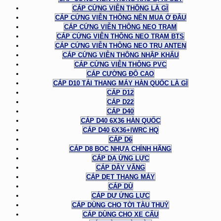
CÁP CỨNG VIỄN THÔNG LÀ GÌ
CÁP CỨNG VIỄN THÔNG NÊN MUA Ở ĐÂU
CÁP CỨNG VIỄN THÔNG NEO TRẠM
CÁP CỨNG VIỄN THÔNG NEO TRẠM BTS
CÁP CỨNG VIỄN THÔNG NEO TRỤ ANTEN
CÁP CỨNG VIỄN THÔNG NHẬP KHẨU
CÁP CỨNG VIỄN THÔNG PVC
CÁP CƯỜNG ĐỘ CAO
CÁP D10 TẢI THANG MÁY HÀN QUỐC LÀ GÌ
CÁP D12
CÁP D22
CÁP D40
CÁP D40 6X36 HÀN QUỐC
CÁP D40 6X36+IWRC HQ
CÁP D6
CÁP D8 BỌC NHỰA CHÍNH HÃNG
CÁP DẠ ỨNG LỰC
CÁP DÂY VĂNG
CÁP DẸT THANG MÁY
CÁP DÙ
CÁP DỰ ỨNG LỰC
CÁP DÙNG CHO TỜI TÀU THUỶ
CÁP DÙNG CHO XE CẨU