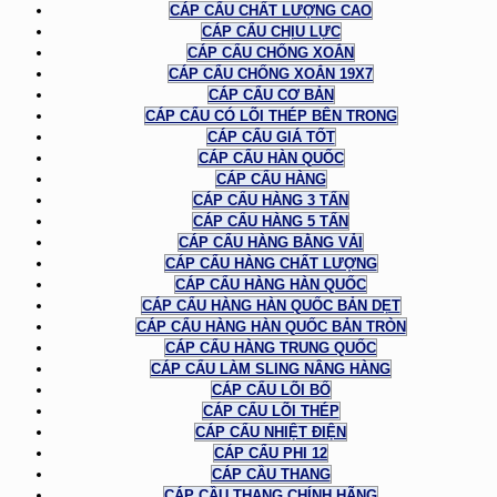
CÁP CẨU CHẤT LƯỢNG CAO
CÁP CẨU CHỊU LỰC
CÁP CẨU CHỐNG XOẮN
CÁP CẨU CHỐNG XOẮN 19X7
CÁP CẨU CƠ BẢN
CÁP CẨU CÓ LÕI THÉP BÊN TRONG
CÁP CẨU GIÁ TỐT
CÁP CẨU HÀN QUỐC
CÁP CẨU HÀNG
CÁP CẨU HÀNG 3 TẤN
CÁP CẨU HÀNG 5 TẤN
CÁP CẨU HÀNG BẰNG VẢI
CÁP CẨU HÀNG CHẤT LƯỢNG
CÁP CẨU HÀNG HÀN QUỐC
CÁP CẨU HÀNG HÀN QUỐC BẢN DẸT
CÁP CẨU HÀNG HÀN QUỐC BẢN TRÒN
CÁP CẨU HÀNG TRUNG QUỐC
CÁP CẨU LÀM SLING NÂNG HÀNG
CÁP CẨU LÕI BỐ
CÁP CẨU LÕI THÉP
CÁP CẨU NHIỆT ĐIỆN
CÁP CẨU PHI 12
CÁP CẦU THANG
CÁP CẦU THANG CHÍNH HÃNG