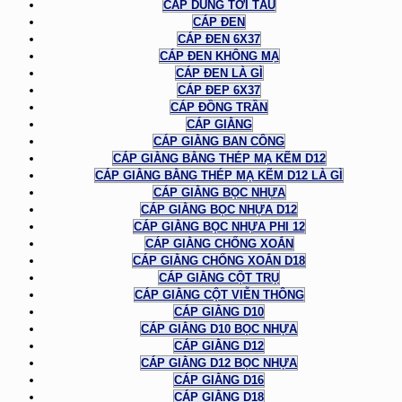
CÁP DÙNG TỜI TÀU
CÁP ĐEN
CÁP ĐEN 6X37
CÁP ĐEN KHÔNG MẠ
CÁP ĐEN LÀ GÌ
CÁP ĐEP 6X37
CÁP ĐỒNG TRẦN
CÁP GIẰNG
CÁP GIẰNG BAN CÔNG
CÁP GIẰNG BẰNG THÉP MẠ KẼM D12
CÁP GIẰNG BẰNG THÉP MẠ KẼM D12 LÀ GÌ
CÁP GIẰNG BỌC NHỰA
CÁP GIẰNG BỌC NHỰA D12
CÁP GIẰNG BỌC NHỰA PHI 12
CÁP GIẰNG CHỐNG XOẮN
CÁP GIẰNG CHỐNG XOẮN D18
CÁP GIẰNG CỘT TRỤ
CÁP GIẰNG CỘT VIỄN THÔNG
CÁP GIẰNG D10
CÁP GIẰNG D10 BỌC NHỰA
CÁP GIẰNG D12
CÁP GIẰNG D12 BỌC NHỰA
CÁP GIẰNG D16
CÁP GIẰNG D18