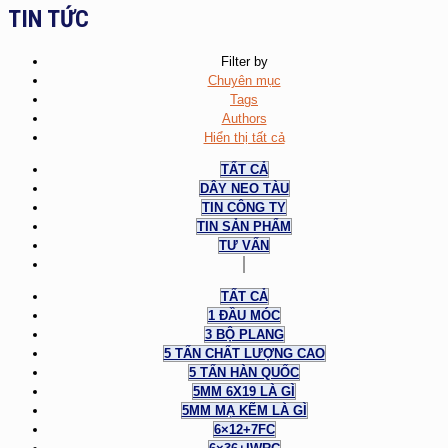
TIN TỨC
Filter by
Chuyên mục
Tags
Authors
Hiển thị tất cả
TẤT CẢ
DÂY NEO TÀU
TIN CÔNG TY
TIN SẢN PHẨM
TƯ VẤN
TẤT CẢ
1 ĐẦU MÓC
3 BỘ PLANG
5 TẤN CHẤT LƯỢNG CAO
5 TẤN HÀN QUỐC
5MM 6X19 LÀ GÌ
5MM MẠ KẼM LÀ GÌ
6×12+7FC