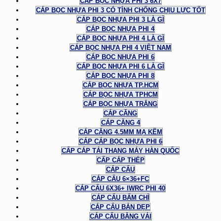
CÁP BỌC NHỰA PHI 3 6X7
CÁP BỌC NHỰA PHI 3 CÓ TÍNH CHỐNG CHỊU LỰC TỐT
CÁP BỌC NHỰA PHI 3 LÀ GÌ
CÁP BỌC NHỰA PHI 4
CÁP BỌC NHỰA PHI 4 LÀ GÌ
CÁP BỌC NHỰA PHI 4 VIỆT NAM
CÁP BỌC NHỰA PHI 6
CÁP BỌC NHỰA PHI 6 LÀ GÌ
CÁP BỌC NHỰA PHI 8
CÁP BỌC NHỰA TP.HCM
CÁP BỌC NHỰA TPHCM
CÁP BỌC NHỰA TRẮNG
CÁP CĂNG
CÁP CĂNG 4
CÁP CĂNG 4.5MM MẠ KẼM
CÁP CÁP BỌC NHỰA PHI 6
CẤP CÁP TẢI THANG MÁY HÀN QUỐC
CẤP CÁP THÉP
CÁP CẨU
CÁP CẨU 6×36+FC
CÁP CẨU 6X36+ IWRC PHI 40
CÁP CẨU BẤM CHÌ
CÁP CẨU BẢN DẸP
CÁP CẨU BẰNG VẢI