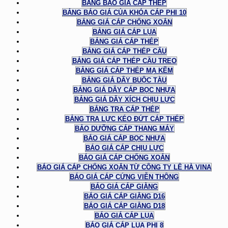
BẢNG BÁO GIÁ CÁP THÉP
BẢNG BÁO GIÁ CỦA KHÓA CÁP PHI 10
BẢNG GIÁ CÁP CHỐNG XOẮN
BẢNG GIÁ CÁP LỤA
BẢNG GIÁ CÁP THÉP
BẢNG GIÁ CÁP THÉP CẨU
BẢNG GIÁ CÁP THÉP CẦU TREO
BẢNG GIÁ CÁP THÉP MẠ KẼM
BẢNG GIÁ DÂY BUỘC TÀU
BẢNG GIÁ DÂY CÁP BỌC NHỰA
BẢNG GIÁ DÂY XÍCH CHỊU LỰC
BẢNG TRA CÁP THÉP
BẢNG TRA LỰC KÉO ĐỨT CÁP THÉP
BẢO DƯỠNG CÁP THANG MÁY
BÁO GIÁ CÁP BỌC NHỰA
BÁO GIÁ CÁP CHỊU LỰC
BÁO GIÁ CÁP CHỐNG XOẮN
BÁO GIÁ CÁP CHỐNG XOẮN TỪ CÔNG TY LÊ HÀ VINA
BÁO GIÁ CÁP CỨNG VIỄN THÔNG
BÁO GIÁ CÁP GIẰNG
BÁO GIÁ CÁP GIẰNG D16
BÁO GIÁ CÁP GIẰNG D18
BÁO GIÁ CÁP LỤA
BÁO GIÁ CÁP LỤA PHI 8