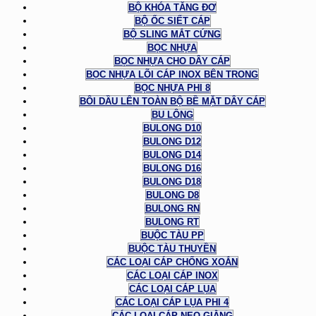
BỘ KHÓA TĂNG ĐƠ
BỘ ỐC SIẾT CÁP
BỘ SLING MẮT CỨNG
BỌC NHỰA
BỌC NHỰA CHO DÂY CÁP
BỌC NHỰA LÕI CÁP INOX BÊN TRONG
BỌC NHỰA PHI 8
BÔI DẦU LÊN TOÀN BỘ BỀ MẶT DÂY CÁP
BU LÔNG
BULONG D10
BULONG D12
BULONG D14
BULONG D16
BULONG D18
BULONG D8
BULONG RN
BULONG RT
BUỘC TÀU PP
BUỘC TÀU THUYỀN
CÁC LOẠI CÁP CHỐNG XOẮN
CÁC LOẠI CÁP INOX
CÁC LOẠI CÁP LỤA
CÁC LOẠI CÁP LỤA PHI 4
CÁC LOẠI CÁP NEO GIẰNG