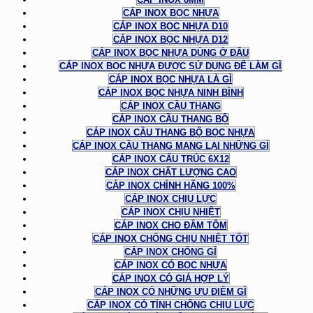
CÁP INOX BỌC NHỰA
CÁP INOX BỌC NHỰA D10
CÁP INOX BỌC NHỰA D12
CÁP INOX BỌC NHỰA DÙNG Ở ĐÂU
CÁP INOX BỌC NHỰA ĐƯỢC SỬ DỤNG ĐỂ LÀM GÌ
CÁP INOX BỌC NHỰA LÀ GÌ
CÁP INOX BỌC NHỰA NINH BÌNH
CÁP INOX CẦU THANG
CÁP INOX CẦU THANG BỘ
CÁP INOX CẦU THANG BỘ BỌC NHỰA
CÁP INOX CẦU THANG MANG LẠI NHỮNG GÌ
CÁP INOX CẤU TRÚC 6X12
CÁP INOX CHẤT LƯỢNG CAO
CÁP INOX CHÍNH HÃNG 100%
CÁP INOX CHỊU LỰC
CÁP INOX CHỊU NHIỆT
CÁP INOX CHO ĐẦM TÔM
CÁP INOX CHỐNG CHỊU NHIỆT TỐT
CÁP INOX CHỐNG GỈ
CÁP INOX CÓ BỌC NHỰA
CÁP INOX CÓ GIÁ HỢP LÝ
CÁP INOX CÓ NHỮNG ƯU ĐIỂM GÌ
CÁP INOX CÓ TÍNH CHỐNG CHỊU LỰC