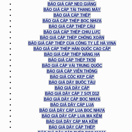
BÁO GIÁ CÁP NEO GIẰNG
BÁO GIÁ CÁP TẢI THANG MÁY
BÁO GIÁ CÁP THÉP
BÁO GIÁ CÁP THÉP BỌC NHỰA
BÁO GIÁ CÁP THÉP CẨU
BÁO GIÁ CÁP THÉP CHỊU LỰC
BÁO GIÁ CÁP THÉP CHỐNG XOẮN
BÁO GIÁ CÁP THÉP CỦA CÔNG TY LÊ HÀ VINA
BÁO GIÁ CÁP THÉP HÀN QUỐC CAO CẤP
BÁO GIÁ CÁP THÉP NÂNG HẠ
BÁO GIÁ CÁP THÉP TK50
BÁO GIÁ CÁP VẢI TRUNG QUỐC
BÁO GIÁ CÁP VIỄN THÔNG
BÁO GIÁ CÓC KẸP CÁP
BÁO GIÁ DÂY BUỘC TÀU
BÁO GIÁ DÂY CÁP
BÁO GIÁ DÂY CÁP 7 SỢI D12
BÁO GIÁ DÂY CÁP BỌC NHỰA
BÁO GIÁ DÂY CÁP LỤA
BÁO GIÁ DÂY CÁP LỤA BỌC NHỰA
BÁO GIÁ DÂY CÁP LỤA MẠ KẼM
BÁO GIÁ DÂY CÁP MẠ KẼM
BÁO GIÁ DÂY CÁP THÉP