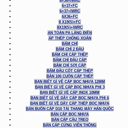
6×36+IWRC
6×37+FC
6×37+IWRC
6X36+FC
8 X19(S)+FC
8X19(S)+IWRC
AN TOÀN PA LĂNG ĐIỆN
ÁP THÉP CHỐNG XOẮN
BẤM CHÌ
BẤM CHÌ 2 ĐẦU
BẤM CHÌ CÁP THÉP
BẤM CHÌ ĐẦU CÁP
BẤM CHÌ SỢI CÁP
BẤM ĐẦU CỐT CÁP THÉP
BÁN 100 CUỘN CÁP THÉP
BẠN BIẾT GÌ VỀ CÁP BỌC NHỰA 12MM
BẠN BIẾT GÌ VỀ CÁP BỌC NHỰA PHI 3
BẠN BIẾT GÌ VỀ CÁP INOX 10MM
BẠN BIẾT GÌ VỀ DÂY CÁP BỌC NHỰA PHI 6
BẠN BIẾT GÌ VỀ DÂY CÁP THÉP BỌC NHỰA
BÁN BUÔN CÁP D10 TẢI THANG MÁY HÀN QUỐC
BÁN CÁP BỌC NHỰA
BÁN CÁP CẦU TREO
BÁN CÁP CỨNG VIỄN THÔNG