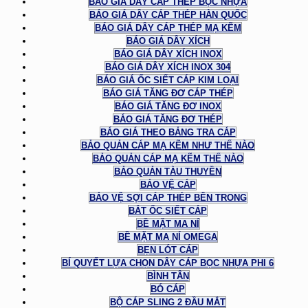
BÁO GIÁ DÂY CÁP THÉP BỌC NHỰA
BÁO GIÁ DÂY CÁP THÉP HÀN QUỐC
BÁO GIÁ DÂY CÁP THÉP MẠ KẼM
BÁO GIÁ DÂY XÍCH
BÁO GIÁ DÂY XÍCH INOX
BÁO GIÁ DÂY XÍCH INOX 304
BÁO GIÁ ỐC SIẾT CÁP KIM LOẠI
BÁO GIÁ TĂNG ĐƠ CÁP THÉP
BÁO GIÁ TĂNG ĐƠ INOX
BÁO GIÁ TĂNG ĐƠ THÉP
BÁO GIÁ THEO BẢNG TRA CÁP
BẢO QUẢN CÁP MẠ KẼM NHƯ THẾ NÀO
BẢO QUẢN CÁP MẠ KẼM THẾ NÀO
BẢO QUẢN TÀU THUYỀN
BẢO VỆ CÁP
BẢO VỆ SỢI CÁP THÉP BÊN TRONG
BẮT ỐC SIẾT CÁP
BỀ MẶT MA NÍ
BỀ MẶT MA NÍ OMEGA
BẸN LÓT CÁP
BÍ QUYẾT LỰA CHỌN DÂY CÁP BỌC NHỰA PHI 6
BÌNH TÂN
BÓ CÁP
BỘ CÁP SLING 2 ĐẦU MẮT