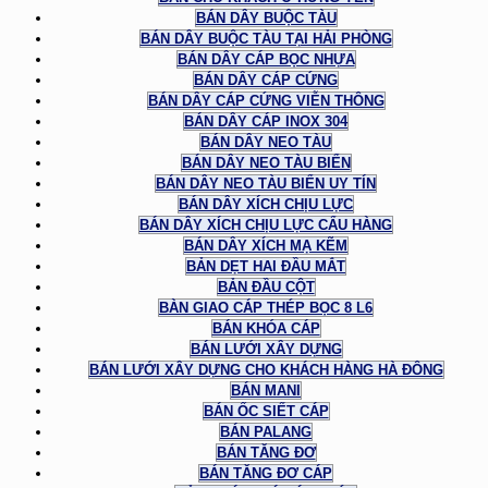
BÁN DÂY BUỘC TÀU
BÁN DÂY BUỘC TÀU TẠI HẢI PHÒNG
BÁN DÂY CÁP BỌC NHỰA
BÁN DÂY CÁP CỨNG
BÁN DÂY CÁP CỨNG VIỄN THÔNG
BÁN DÂY CÁP INOX 304
BÁN DÂY NEO TÀU
BÁN DÂY NEO TÀU BIỂN
BÁN DÂY NEO TÀU BIỂN UY TÍN
BÁN DÂY XÍCH CHỊU LỰC
BÁN DÂY XÍCH CHỊU LỰC CẨU HÀNG
BÁN DÂY XÍCH MẠ KẼM
BẢN DẸT HAI ĐẦU MẮT
BẢN ĐẦU CỘT
BÀN GIAO CÁP THÉP BỌC 8 L6
BÁN KHÓA CÁP
BÁN LƯỚI XÂY DỰNG
BÁN LƯỚI XÂY DỰNG CHO KHÁCH HÀNG HÀ ĐÔNG
BÁN MANI
BÁN ỐC SIẾT CÁP
BÁN PALANG
BÁN TĂNG ĐƠ
BÁN TĂNG ĐƠ CÁP