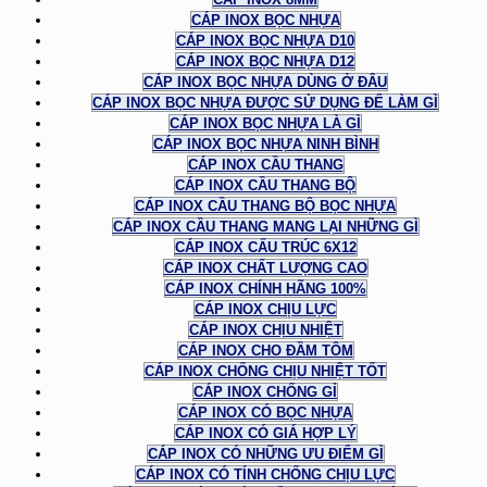
CÁP INOX BỌC NHỰA
CÁP INOX BỌC NHỰA D10
CÁP INOX BỌC NHỰA D12
CÁP INOX BỌC NHỰA DÙNG Ở ĐÂU
CÁP INOX BỌC NHỰA ĐƯỢC SỬ DỤNG ĐỂ LÀM GÌ
CÁP INOX BỌC NHỰA LÀ GÌ
CÁP INOX BỌC NHỰA NINH BÌNH
CÁP INOX CẦU THANG
CÁP INOX CẦU THANG BỘ
CÁP INOX CẦU THANG BỘ BỌC NHỰA
CÁP INOX CẦU THANG MANG LẠI NHỮNG GÌ
CÁP INOX CẤU TRÚC 6X12
CÁP INOX CHẤT LƯỢNG CAO
CÁP INOX CHÍNH HÃNG 100%
CÁP INOX CHỊU LỰC
CÁP INOX CHỊU NHIỆT
CÁP INOX CHO ĐẦM TÔM
CÁP INOX CHỐNG CHỊU NHIỆT TỐT
CÁP INOX CHỐNG GỈ
CÁP INOX CÓ BỌC NHỰA
CÁP INOX CÓ GIÁ HỢP LÝ
CÁP INOX CÓ NHỮNG ƯU ĐIỂM GÌ
CÁP INOX CÓ TÍNH CHỐNG CHỊU LỰC