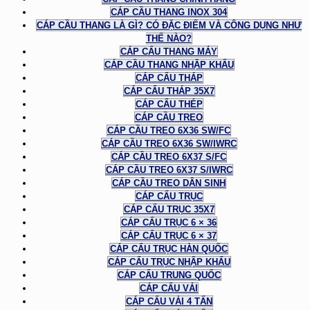
CÁP CẦU THANG INOX 304
CÁP CẦU THANG LÀ GÌ? CÓ ĐẶC ĐIỂM VÀ CÔNG DỤNG NHƯ
THẾ NÀO?
CÁP CẨU THANG MÁY
CÁP CẦU THANG NHẬP KHẨU
CÁP CẨU THÁP
CÁP CẨU THÁP 35X7
CÁP CẨU THÉP
CÁP CẦU TREO
CÁP CẦU TREO 6X36 SW/FC
CÁP CẦU TREO 6X36 SW/IWRC
CÁP CẦU TREO 6X37 S/FC
CÁP CẦU TREO 6X37 S/IWRC
CÁP CẦU TREO DÂN SINH
CÁP CẨU TRỤC
CÁP CẨU TRỤC 35X7
CÁP CẨU TRỤC 6 × 36
CÁP CẨU TRỤC 6 × 37
CÁP CẨU TRỤC HÀN QUỐC
CÁP CẨU TRỤC NHẬP KHẨU
CÁP CẨU TRUNG QUỐC
CÁP CẨU VẢI
CÁP CẨU VẢI 4 TẤN