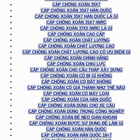
CÁP CHỐNG XOẮN 35X7
CÁP CHỐNG XOẮN 35X7 HÀN QUỐC
CÁP CHỐNG XOẮN 35X7 HÀN QUỐC LÀ GÌ
CÁP CHỐNG XOẮN 35X7 IWRC
CÁP CHỐNG XOẮN 37X5 IWRC LÀ GÌ
CÁP CHỐNG XOẮN CAO CẤP
CÁP CHỐNG XOẮN CHẤT LƯỢNG
CÁP CHỐNG XOẮN CHẤT LƯỢNG CAO
CÁP CHỐNG XOẮN CHẤT LƯỢNG CAO CÓ ƯU ĐIỂM GÌ
CÁP CHỐNG XOẮN CHÍNH HÃNG
CÁP CHỐNG XOẮN CHỊU LỰC
CÁP CHỐNG XOẮN CHO CẨU THÁP XÂY DỰNG
CÁP CHỐNG XOẮN CÓ BỊ GỈ KHÔNG
CÁP CHỐNG XOẮN CÓ ĐẮT KHÔNG
CÁP CHỐNG XOẮN CÓ GIÁ THÀNH NHƯ THẾ NÀO
CÁP CHỐNG XOẮN CÓ MẤY LOẠI
CÁP CHỐNG XOẮN CỦA HÀN QUỐC
CÁP CHỐNG XOẮN DÙNG CHO XE CẨU
CÁP CHỐNG XOẮN DÙNG TRONG CÔNG NGHIỆP
CÁP CHỐNG XOẮN ĐỂ NEO GIÀN KHOAN
CÁP CHỐNG XOẮN ĐƯỢC SỬ DỤNG ĐỂ LÀM GÌ
CÁP CHỐNG XOẮN HÀN QUỐC
CÁP CHỐNG XOẮN HÀN QUỐC 18×7