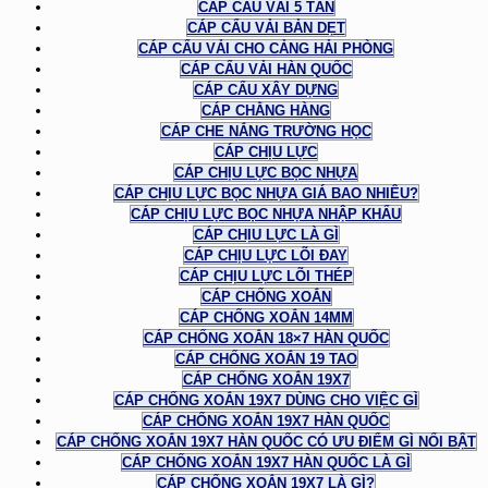
CÁP CẨU VẢI 5 TẤN
CÁP CẨU VẢI BẢN DẸT
CÁP CẨU VẢI CHO CẢNG HẢI PHÒNG
CÁP CẨU VẢI HÀN QUỐC
CÁP CẨU XÂY DỰNG
CÁP CHẰNG HÀNG
CÁP CHE NẮNG TRƯỜNG HỌC
CÁP CHỊU LỰC
CÁP CHỊU LỰC BỌC NHỰA
CÁP CHỊU LỰC BỌC NHỰA GIÁ BAO NHIÊU?
CÁP CHỊU LỰC BỌC NHỰA NHẬP KHẨU
CÁP CHỊU LỰC LÀ GÌ
CÁP CHỊU LỰC LÕI ĐAY
CÁP CHỊU LỰC LÕI THÉP
CÁP CHỐNG XOẮN
CÁP CHỐNG XOẮN 14MM
CÁP CHỐNG XOẮN 18×7 HÀN QUỐC
CÁP CHỐNG XOẮN 19 TAO
CÁP CHỐNG XOẮN 19X7
CÁP CHỐNG XOẮN 19X7 DÙNG CHO VIỆC GÌ
CÁP CHỐNG XOẮN 19X7 HÀN QUỐC
CÁP CHỐNG XOẮN 19X7 HÀN QUỐC CÓ ƯU ĐIỂM GÌ NỔI BẬT
CÁP CHỐNG XOẮN 19X7 HÀN QUỐC LÀ GÌ
CÁP CHỐNG XOẮN 19X7 LÀ GÌ?