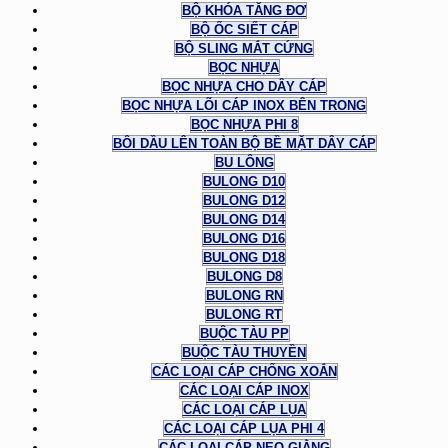
BỘ KHÓA TĂNG ĐƠ
BỘ ỐC SIẾT CÁP
BỘ SLING MẮT CỨNG
BỌC NHỰA
BỌC NHỰA CHO DÂY CÁP
BỌC NHỰA LÕI CÁP INOX BÊN TRONG
BỌC NHỰA PHI 8
BÔI DẦU LÊN TOÀN BỘ BỀ MẶT DÂY CÁP
BU LÔNG
BULONG D10
BULONG D12
BULONG D14
BULONG D16
BULONG D18
BULONG D8
BULONG RN
BULONG RT
BUỘC TÀU PP
BUỘC TÀU THUYỀN
CÁC LOẠI CÁP CHỐNG XOẮN
CÁC LOẠI CÁP INOX
CÁC LOẠI CÁP LỤA
CÁC LOẠI CÁP LỤA PHI 4
CÁC LOẠI CÁP NEO GIẰNG