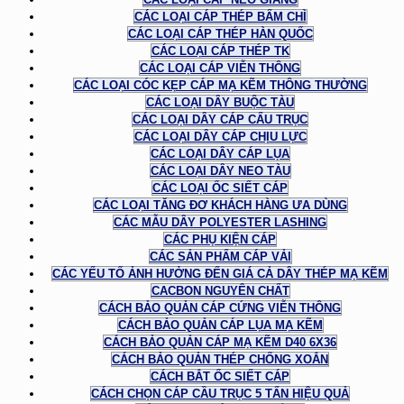
CÁC LOẠI CÁP THÉP BẤM CHÌ
CÁC LOẠI CÁP THÉP HÀN QUỐC
CÁC LOẠI CÁP THÉP TK
CÁC LOẠI CÁP VIỄN THÔNG
CÁC LOẠI CÓC KẸP CÁP MẠ KẼM THÔNG THƯỜNG
CÁC LOẠI DÂY BUỘC TÀU
CÁC LOẠI DÂY CÁP CẨU TRỤC
CÁC LOẠI DÂY CÁP CHỊU LỰC
CÁC LOẠI DÂY CÁP LỤA
CÁC LOẠI DÂY NEO TÀU
CÁC LOẠI ỐC SIẾT CÁP
CÁC LOẠI TĂNG ĐƠ KHÁCH HÀNG ƯA DÙNG
CÁC MẪU DÂY POLYESTER LASHING
CÁC PHỤ KIỆN CÁP
CÁC SẢN PHẨM CÁP VẢI
CÁC YẾU TỐ ẢNH HƯỞNG ĐẾN GIÁ CẢ DÂY THÉP MẠ KẼM
CACBON NGUYÊN CHẤT
CÁCH BẢO QUẢN CÁP CỨNG VIỄN THÔNG
CÁCH BẢO QUẢN CÁP LỤA MẠ KẼM
CÁCH BẢO QUẢN CÁP MẠ KẼM D40 6X36
CÁCH BẢO QUẢN THÉP CHỐNG XOẮN
CÁCH BẮT ỐC SIẾT CÁP
CÁCH CHỌN CÁP CẦU TRỤC 5 TẤN HIỆU QUẢ