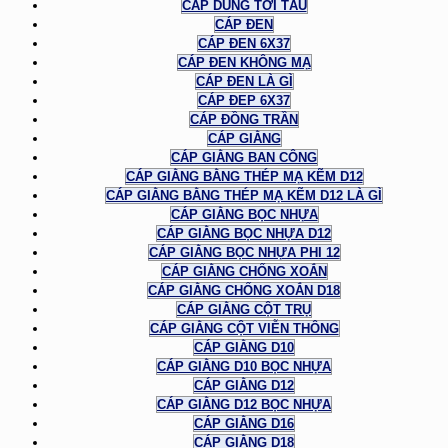
CÁP DÙNG TỜI TÀU
CÁP ĐEN
CÁP ĐEN 6X37
CÁP ĐEN KHÔNG MẠ
CÁP ĐEN LÀ GÌ
CÁP ĐEP 6X37
CÁP ĐỒNG TRẦN
CÁP GIẰNG
CÁP GIẰNG BAN CÔNG
CÁP GIẰNG BẰNG THÉP MẠ KẼM D12
CÁP GIẰNG BẰNG THÉP MẠ KẼM D12 LÀ GÌ
CÁP GIẰNG BỌC NHỰA
CÁP GIẰNG BỌC NHỰA D12
CÁP GIẰNG BỌC NHỰA PHI 12
CÁP GIẰNG CHỐNG XOẮN
CÁP GIẰNG CHỐNG XOẮN D18
CÁP GIẰNG CỘT TRỤ
CÁP GIẰNG CỘT VIỄN THÔNG
CÁP GIẰNG D10
CÁP GIẰNG D10 BỌC NHỰA
CÁP GIẰNG D12
CÁP GIẰNG D12 BỌC NHỰA
CÁP GIẰNG D16
CÁP GIẰNG D18