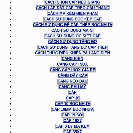
CÁCH CHỌN CÁP NEO GIẰNG
CÁCH LẮP ĐẶT CÁP TREO CẦU THANG
CÁCH MẠ KẼM ĐIỆN PHÂN
CÁCH SỬ DỤNG CÓC KẸP CÁP
CÁCH SỬ DỤNG ĐỂ CÁP THÉP BỌC NHỰA
CÁCH SỬ DỤNG MA NÍ
CÁCH SỬ DỤNG ỐC SIẾT CÁP
CÁCH SỬ DỤNG TĂNG ĐƠ
CÁCH SỬ DỤNG TĂNG ĐƠ CÁP THÉP
CÁCH THỨC ĐIỀU KHIỂN PA LĂNG ĐIỆN
CANG BIEN
CĂNG CÁP INOX
CĂNG CÁP INOX GIÁ RẺ
CĂNG DÂY CÁP
CẢNG NEO ĐẬU
CẢNG PHÚ MỸ
CÁP
CÁP 10
CÁP 10 BỌC NHỰA
CÁP 10MM BỌC NHỰA
CÁP 19 SỢI
CÁP 19X7
CÁP 3 LY MẠ KẼM
CÁP 35X7