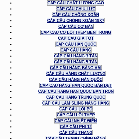
CÁP CẨU CHẤT LƯỢNG CAO
CÁP CẨU CHỊU LỰC
CÁP CẨU CHỐNG XOẮN
CÁP CẨU CHỐNG XOẮN 19X7
CÁP CẨU CƠ BẢN
CÁP CẨU CÓ LÕI THÉP BÊN TRONG
CÁP CẨU GIÁ TỐT
CÁP CẨU HÀN QUỐC
CÁP CẨU HÀNG
CÁP CẨU HÀNG 3 TẤN
CÁP CẨU HÀNG 5 TẤN
CÁP CẨU HÀNG BẰNG VẢI
CÁP CẨU HÀNG CHẤT LƯỢNG
CÁP CẨU HÀNG HÀN QUỐC
CÁP CẨU HÀNG HÀN QUỐC BẢN DẸT
CÁP CẨU HÀNG HÀN QUỐC BẢN TRÒN
CÁP CẨU HÀNG TRUNG QUỐC
CÁP CẨU LÀM SLING NÂNG HÀNG
CÁP CẨU LÕI BỐ
CÁP CẨU LÕI THÉP
CÁP CẨU NHIỆT ĐIỆN
CÁP CẨU PHI 12
CÁP CẦU THANG
CÁP CẦU THANG CHÍNH HÃNG