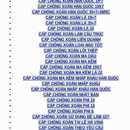
CÁP CHỐNG XOẮN HÀN QUỐC 19*7
CÁP CHỐNG XOẮN HÀN QUỐC 19X7
CÁP CHỐNG XOẮN HÀN QUỐC 35×7+IWRC
CÁP CHỐNG XOẮN LÀ 19×7
CÁP CHỐNG XOẮN LÀ 35×7
CÁP CHỐNG XOẮN LÀ GÌ
CÁP CHỐNG XOẮN LÀM CẨU TRỤC
CÁP CHỐNG XOẮN LIÊN DOANH
CÁP CHỐNG XOẮN LOẠI NÀO TỐT
CÁP CHỐNG XOẮN LÕI THÉP
CÁP CHỐNG XOẮN MẠ DẦU
CÁP CHỐNG XOẮN MẠ KẼM
CÁP CHỐNG XOẮN MẠ KẼM 19X7
CÁP CHỐNG XOẮN MẠ KẼM LÀ GÌ
CÁP CHỐNG XOẮN MẠ KẼM NHẬP KHẨU HÀN QUỐC
CÁP CHỐNG XOẮN NHẬP KHẨU
CÁP CHỐNG XOẮN NHẬP KHẨU HÀN QUỐC
CÁP CHỐNG XOẮN NHẬT BẢN
CÁP CHỐNG XOẮN PHI 10
CÁP CHỐNG XOẮN PHI 12
CÁP CHỐNG XOẮN PHI 6
CÁP CHỐNG XOẮN SỬ DỤNG ĐỂ LÀM GÌ?
CÁP CHỐNG XOẮN TẠI LÊ HÀ VINA
CÁP CHỐNG XOẮN THEO YÊU CẦU