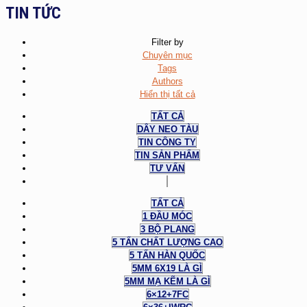
TIN TỨC
Filter by
Chuyên mục
Tags
Authors
Hiển thị tất cả
TẤT CẢ
DÂY NEO TÀU
TIN CÔNG TY
TIN SẢN PHẨM
TƯ VẤN
TẤT CẢ
1 ĐẦU MÓC
3 BỘ PLANG
5 TẤN CHẤT LƯỢNG CAO
5 TẤN HÀN QUỐC
5MM 6X19 LÀ GÌ
5MM MẠ KẼM LÀ GÌ
6×12+7FC