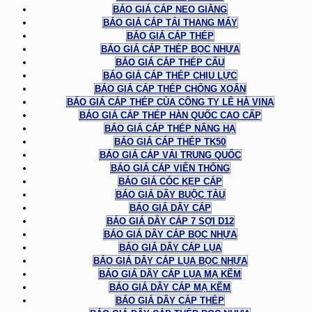
BÁO GIÁ CÁP NEO GIẰNG
BÁO GIÁ CÁP TẢI THANG MÁY
BÁO GIÁ CÁP THÉP
BÁO GIÁ CÁP THÉP BỌC NHỰA
BÁO GIÁ CÁP THÉP CẨU
BÁO GIÁ CÁP THÉP CHỊU LỰC
BÁO GIÁ CÁP THÉP CHỐNG XOẮN
BÁO GIÁ CÁP THÉP CỦA CÔNG TY LÊ HÀ VINA
BÁO GIÁ CÁP THÉP HÀN QUỐC CAO CẤP
BÁO GIÁ CÁP THÉP NÂNG HẠ
BÁO GIÁ CÁP THÉP TK50
BÁO GIÁ CÁP VẢI TRUNG QUỐC
BÁO GIÁ CÁP VIỄN THÔNG
BÁO GIÁ CÓC KẸP CÁP
BÁO GIÁ DÂY BUỘC TÀU
BÁO GIÁ DÂY CÁP
BÁO GIÁ DÂY CÁP 7 SỢI D12
BÁO GIÁ DÂY CÁP BỌC NHỰA
BÁO GIÁ DÂY CÁP LỤA
BÁO GIÁ DÂY CÁP LỤA BỌC NHỰA
BÁO GIÁ DÂY CÁP LỤA MẠ KẼM
BÁO GIÁ DÂY CÁP MẠ KẼM
BÁO GIÁ DÂY CÁP THÉP