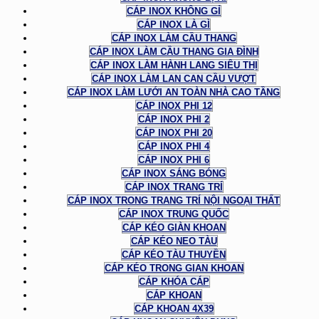
CÁP INOX KHÔNG GỈ
CÁP INOX LÀ GÌ
CÁP INOX LÀM CẦU THANG
CÁP INOX LÀM CẦU THANG GIA ĐÌNH
CÁP INOX LÀM HÀNH LANG SIÊU THỊ
CÁP INOX LÀM LAN CAN CẦU VƯỢT
CÁP INOX LÀM LƯỚI AN TOÀN NHÀ CAO TẦNG
CÁP INOX PHI 12
CÁP INOX PHI 2
CÁP INOX PHI 20
CÁP INOX PHI 4
CÁP INOX PHI 6
CÁP INOX SÁNG BÓNG
CÁP INOX TRANG TRÍ
CÁP INOX TRONG TRANG TRÍ NỘI NGOẠI THẤT
CÁP INOX TRUNG QUỐC
CÁP KÉO GIÀN KHOAN
CÁP KÉO NEO TÀU
CÁP KÉO TÀU THUYỀN
CÁP KÉO TRONG GIAN KHOAN
CÁP KHÓA CÁP
CÁP KHOAN
CÁP KHOAN 4X39