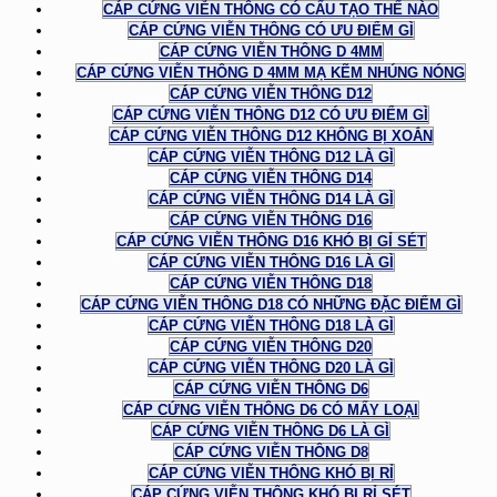
CÁP CỨNG VIỄN THÔNG CÓ CẤU TẠO THẾ NÀO
CÁP CỨNG VIỄN THÔNG CÓ ƯU ĐIỂM GÌ
CÁP CỨNG VIỄN THÔNG D 4MM
CÁP CỨNG VIỄN THÔNG D 4MM MẠ KẼM NHÚNG NÓNG
CÁP CỨNG VIỄN THÔNG D12
CÁP CỨNG VIỄN THÔNG D12 CÓ ƯU ĐIỂM GÌ
CÁP CỨNG VIỄN THÔNG D12 KHÔNG BỊ XOẮN
CÁP CỨNG VIỄN THÔNG D12 LÀ GÌ
CÁP CỨNG VIỄN THÔNG D14
CÁP CỨNG VIỄN THÔNG D14 LÀ GÌ
CÁP CỨNG VIỄN THÔNG D16
CÁP CỨNG VIỄN THÔNG D16 KHÓ BỊ GỈ SÉT
CÁP CỨNG VIỄN THÔNG D16 LÀ GÌ
CÁP CỨNG VIỄN THÔNG D18
CÁP CỨNG VIỄN THÔNG D18 CÓ NHỮNG ĐẶC ĐIỂM GÌ
CÁP CỨNG VIỄN THÔNG D18 LÀ GÌ
CÁP CỨNG VIỄN THÔNG D20
CÁP CỨNG VIỄN THÔNG D20 LÀ GÌ
CÁP CỨNG VIỄN THÔNG D6
CÁP CỨNG VIỄN THÔNG D6 CÓ MẤY LOẠI
CÁP CỨNG VIỄN THÔNG D6 LÀ GÌ
CÁP CỨNG VIỄN THÔNG D8
CÁP CỨNG VIỄN THÔNG KHÓ BỊ RỈ
CÁP CỨNG VIỄN THÔNG KHÓ BỊ RỈ SÉT