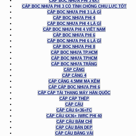
CÁP BỌC NHỰA PHI 3 6X7
CÁP BỌC NHỰA PHI 3 CÓ TÍNH CHỐNG CHỊU LỰC TỐT
CÁP BỌC NHỰA PHI 3 LÀ GÌ
CÁP BỌC NHỰA PHI 4
CÁP BỌC NHỰA PHI 4 LÀ GÌ
CÁP BỌC NHỰA PHI 4 VIỆT NAM
CÁP BỌC NHỰA PHI 6
CÁP BỌC NHỰA PHI 6 LÀ GÌ
CÁP BỌC NHỰA PHI 8
CÁP BỌC NHỰA TP.HCM
CÁP BỌC NHỰA TPHCM
CÁP BỌC NHỰA TRẮNG
CÁP CĂNG
CÁP CĂNG 4
CÁP CĂNG 4.5MM MẠ KẼM
CÁP CÁP BỌC NHỰA PHI 6
CẤP CÁP TẢI THANG MÁY HÀN QUỐC
CẤP CÁP THÉP
CÁP CẨU
CÁP CẨU 6×36+FC
CÁP CẨU 6X36+ IWRC PHI 40
CÁP CẨU BẤM CHÌ
CÁP CẨU BẢN DẸP
CÁP CẨU BẰNG VẢI