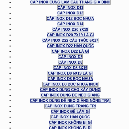
CÁP INOX CÙNG LÀM CẦU THANG GIA ĐÌNH
CÁP INOX D11
CÁP INOX D12
CÁP INOX D12 BỌC NHỰA
CÁP INOX D14
CÁP INOX D20 7X19
CÁP INOX D20 7X19 LÀ GÌ
CÁP INOX D22 CẤU TRÚC 6X37
CÁP INOX D22 HÀN QUỐC
CÁP INOX D22 LÀ GÌ
CÁP INOX D3
CÁP INOX D8
CÁP INOX D8 6X19
CÁP INOX D8 6X19 LÀ GÌ
CÁP INOX D8 BỌC NHỰA
CÁP INOX D8 BỌC NHỰA INOX
CÁP INOX DÙNG CHO XÂY DỰNG
CÁP INOX DÙNG ĐỂ NEO GIẰNG
CÁP INOX DÙNG ĐỂ NEO GIẰNG NÔNG TRẠI
CÁP INOX DÙNG TRANG TRÍ
CÁP INOX ĐỂ LÀM GÌ
CÁP INOX HÀN QUỐC
CÁP INOX KHÔNG BỊ GỈ
CÁP INOX KHÔNG BỊ RỈ