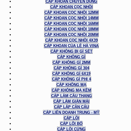
CÁP KHOAN CHUYÊN DỤNG
CÁP KHOAN CỌC NHỒI
CÁP KHOAN CỌC NHỒI 12MM
CÁP KHOAN CỌC NHỒI 14MM
CÁP KHOAN CỌC NHỒI 16MM
CÁP KHOAN CỌC NHỒI 18MM
CÁP KHOAN CỌC NHỒI 20MM
CÁP KHOAN CỌC NHỒI 4X39
CÁP KHOAN CỦA LÊ HÀ VINA
CÁP KHÔNG BỊ GỈ SÉT
CÁP KHÔNG GỈ
CÁP KHÔNG GỈ 2MM
CÁP KHÔNG GỈ 304
CÁP KHÔNG GỈ 6X19
CÁP KHÔNG GỈ PHI 4
CÁP KHÔNG MẠ
CÁP KHÔNG MẠ KẼM
CÁP LÀM CẦU THANG
CÁP LÀM GIÀN MÁI
CÁP LẮP CẦN CẨU
CÁP LIÊN DOANH TRUNG - MỸ
CÁP LÕI
CÁP LÕI BỐ
CÁP LÕI CỨNG