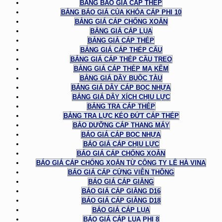
BẢNG BÁO GIÁ CÁP THÉP
BẢNG BÁO GIÁ CỦA KHÓA CÁP PHI 10
BẢNG GIÁ CÁP CHỐNG XOẮN
BẢNG GIÁ CÁP LỤA
BẢNG GIÁ CÁP THÉP
BẢNG GIÁ CÁP THÉP CẨU
BẢNG GIÁ CÁP THÉP CẦU TREO
BẢNG GIÁ CÁP THÉP MẠ KẼM
BẢNG GIÁ DÂY BUỘC TÀU
BẢNG GIÁ DÂY CÁP BỌC NHỰA
BẢNG GIÁ DÂY XÍCH CHỊU LỰC
BẢNG TRA CÁP THÉP
BẢNG TRA LỰC KÉO ĐỨT CÁP THÉP
BẢO DƯỠNG CÁP THANG MÁY
BÁO GIÁ CÁP BỌC NHỰA
BÁO GIÁ CÁP CHỊU LỰC
BÁO GIÁ CÁP CHỐNG XOẮN
BÁO GIÁ CÁP CHỐNG XOẮN TỪ CÔNG TY LÊ HÀ VINA
BÁO GIÁ CÁP CỨNG VIỄN THÔNG
BÁO GIÁ CÁP GIẰNG
BÁO GIÁ CÁP GIẰNG D16
BÁO GIÁ CÁP GIẰNG D18
BÁO GIÁ CÁP LỤA
BÁO GIÁ CÁP LỤA PHI 8