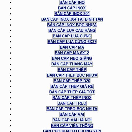
BÁN CÁP INO
BÁN CÁP INOX
BÁN CÁP INOX 304
BÁN CÁP INOX 304 TẠI BÌNH TÂN
BÁN CÁP INOX BỌC NHỰA
BÁN CÁP LỤA CẨU HÀNG
BÁN CÁP LỤA CỨNG
BÁN CÁP LỤA CỨNG 6X37
BÁN CÁP MẠ
BÁN CÁP MẠ 6X12
BÁN CÁP NEO GIẰNG
BÁN CÁP THANG MÁY
BÁN CÁP THÉP
BÁN CÁP THÉP BỌC NHỰA
BÁN CÁP THÉP D20
BÁN CÁP THÉP GIÁ RẺ
BÁN CÁP THÉP GIÁ TỐT
BÁN CÁP THÉP INOX
BÁN CÁP TREO
BÁN CÁP TREO BỌC NHỰA
BÁN CÁP VẢI
BÁN CÁP VẢI HÀ NỘI
BÁN CÁP VIỄN THÔNG
BÁN CHO KHÁCH Ở HƯNG YÊN