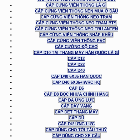
CÁP CỨNG VIỄN THÔNG LÀ GÌ
CÁP CỨNG VIỄN THÔNG NÊN MUA Ở ĐÂU
CÁP CỨNG VIỄN THÔNG NEO TRẠM
CÁP CỨNG VIỄN THÔNG NEO TRẠM BTS
CÁP CỨNG VIỄN THÔNG NEO TRỤ ANTEN
CÁP CỨNG VIỄN THÔNG NHẬP KHẨU
CÁP CỨNG VIỄN THÔNG PVC
CÁP CƯỜNG ĐỘ CAO
CÁP D10 TẢI THANG MÁY HÀN QUỐC LÀ GÌ
CÁP D12
CÁP D22
CÁP D40
CÁP D40 6X36 HÀN QUỐC
CÁP D40 6X36+IWRC HQ
CÁP D6
CÁP D8 BỌC NHỰA CHÍNH HÃNG
CÁP DẠ ỨNG LỰC
CÁP DÂY VĂNG
CÁP DẸT THANG MÁY
CÁP DÙ
CÁP DỰ ỨNG LỰC
CÁP DÙNG CHO TỜI TÀU THUỶ
CÁP DÙNG CHO XE CẨU