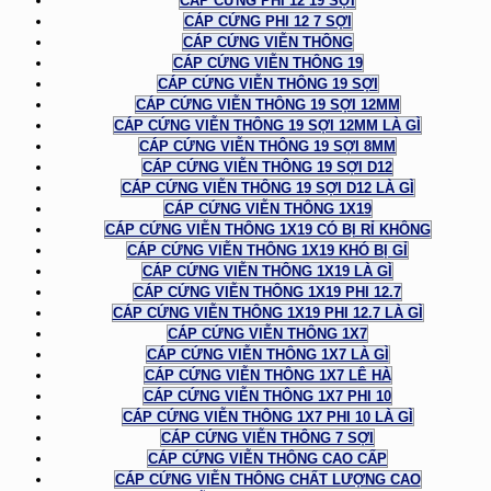
CÁP CỨNG PHI 12 19 SỢI
CÁP CỨNG PHI 12 7 SỢI
CÁP CỨNG VIỄN THÔNG
CÁP CỨNG VIỄN THÔNG 19
CÁP CỨNG VIỄN THÔNG 19 SỢI
CÁP CỨNG VIỄN THÔNG 19 SỢI 12MM
CÁP CỨNG VIỄN THÔNG 19 SỢI 12MM LÀ GÌ
CÁP CỨNG VIỄN THÔNG 19 SỢI 8MM
CÁP CỨNG VIỄN THÔNG 19 SỢI D12
CÁP CỨNG VIỄN THÔNG 19 SỢI D12 LÀ GÌ
CÁP CỨNG VIỄN THÔNG 1X19
CÁP CỨNG VIỄN THÔNG 1X19 CÓ BỊ RỈ KHÔNG
CÁP CỨNG VIỄN THÔNG 1X19 KHÓ BỊ GỈ
CÁP CỨNG VIỄN THÔNG 1X19 LÀ GÌ
CÁP CỨNG VIỄN THÔNG 1X19 PHI 12.7
CÁP CỨNG VIỄN THÔNG 1X19 PHI 12.7 LÀ GÌ
CÁP CỨNG VIỄN THÔNG 1X7
CÁP CỨNG VIỄN THÔNG 1X7 LÀ GÌ
CÁP CỨNG VIỄN THÔNG 1X7 LÊ HÀ
CÁP CỨNG VIỄN THÔNG 1X7 PHI 10
CÁP CỨNG VIỄN THÔNG 1X7 PHI 10 LÀ GÌ
CÁP CỨNG VIỄN THÔNG 7 SỢI
CÁP CỨNG VIỄN THÔNG CAO CẤP
CÁP CỨNG VIỄN THÔNG CHẤT LƯỢNG CAO