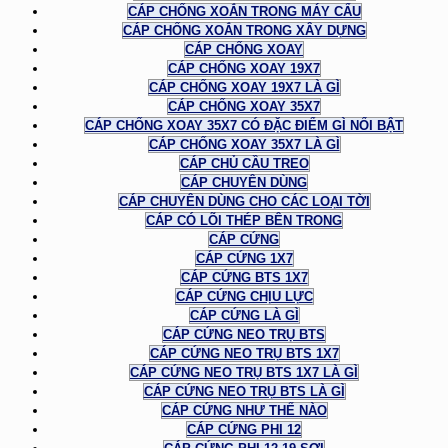
CÁP CHỐNG XOẮN TRONG MÁY CẨU
CÁP CHỐNG XOẮN TRONG XÂY DỰNG
CÁP CHỐNG XOAY
CÁP CHỐNG XOAY 19X7
CÁP CHỐNG XOAY 19X7 LÀ GÌ
CÁP CHỐNG XOAY 35X7
CÁP CHỐNG XOAY 35X7 CÓ ĐẶC ĐIỂM GÌ NỔI BẬT
CÁP CHỐNG XOAY 35X7 LÀ GÌ
CÁP CHỦ CẦU TREO
CÁP CHUYÊN DÙNG
CÁP CHUYÊN DÙNG CHO CÁC LOẠI TỜI
CÁP CÓ LÕI THÉP BÊN TRONG
CÁP CỨNG
CÁP CỨNG 1X7
CÁP CỨNG BTS 1X7
CÁP CỨNG CHỊU LỰC
CÁP CỨNG LÀ GÌ
CÁP CỨNG NEO TRỤ BTS
CÁP CỨNG NEO TRỤ BTS 1X7
CÁP CỨNG NEO TRỤ BTS 1X7 LÀ GÌ
CÁP CỨNG NEO TRỤ BTS LÀ GÌ
CÁP CỨNG NHƯ THẾ NÀO
CÁP CỨNG PHI 12