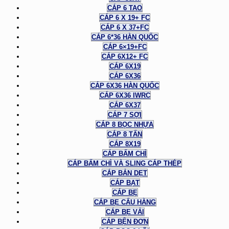
CÁP 6 TAO
CÁP 6 X 19+ FC
CÁP 6 X 37+FC
CÁP 6*36 HÀN QUỐC
CÁP 6×19+FC
CÁP 6X12+ FC
CÁP 6X19
CÁP 6X36
CÁP 6X36 HÀN QUỐC
CÁP 6X36 IWRC
CÁP 6X37
CÁP 7 SỢI
CÁP 8 BỌC NHỰA
CÁP 8 TẤN
CÁP 8X19
CÁP BẤM CHÌ
CÁP BẤM CHÌ VÀ SLING CÁP THÉP
CÁP BẢN DẸT
CÁP BẠT
CÁP BẸ
CÁP BẸ CẨU HÀNG
CÁP BẸ VẢI
CÁP BỆN ĐƠN