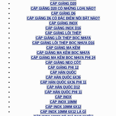
CÁP GIẰNG D20
CÁP GIẰNG D20 CÓ NHỮNG LOẠI NÀO?
CÁP GIẰNG D6
CÁP GIẰNG D6 CÓ ĐẶC ĐIỂM NỔI BẬT NÀO?
CÁP GIẰNG INOX
CÁP GIẰNG INOX D16
CÁP GIẰNG LÕI THÉP
CÁP GIẰNG LÕI THÉP BỌC NHỰA
CÁP GIẰNG LÕI THÉP BỌC NHỰA D16
CÁP GIẰNG MẠ KẼM
CÁP GIẰNG MẠ KẼM BỌC NHỰA
CÁP GIẰNG MẠ KẼM BỌC NHỰA PHI 24
CÁP GIẰNG NEO CỘT
CÁP GIẰNG PHI 12
CÁP HÀN QUỐC
CÁP HÀN QUỐC 6X36
CÁP HÀN QUỐC 6X36 PHI 11
CÁP HÀN QUỐC D12
CÁP HÀN QUỐC PHI 11
CÁP INOX
CÁP INOX 10MM
CÁP INOX 10MM 6X12
CÁP INOX 10MM 6X12 LÀ GÌ