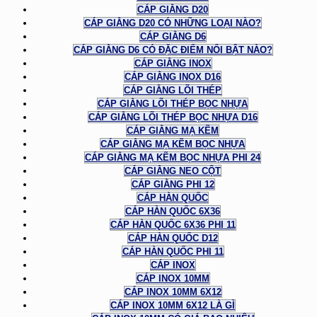
CÁP GIẰNG D20
CÁP GIẰNG D20 CÓ NHỮNG LOẠI NÀO?
CÁP GIẰNG D6
CÁP GIẰNG D6 CÓ ĐẶC ĐIỂM NỔI BẬT NÀO?
CÁP GIẰNG INOX
CÁP GIẰNG INOX D16
CÁP GIẰNG LÕI THÉP
CÁP GIẰNG LÕI THÉP BỌC NHỰA
CÁP GIẰNG LÕI THÉP BỌC NHỰA D16
CÁP GIẰNG MẠ KẼM
CÁP GIẰNG MẠ KẼM BỌC NHỰA
CÁP GIẰNG MẠ KẼM BỌC NHỰA PHI 24
CÁP GIẰNG NEO CỘT
CÁP GIẰNG PHI 12
CÁP HÀN QUỐC
CÁP HÀN QUỐC 6X36
CÁP HÀN QUỐC 6X36 PHI 11
CÁP HÀN QUỐC D12
CÁP HÀN QUỐC PHI 11
CÁP INOX
CÁP INOX 10MM
CÁP INOX 10MM 6X12
CÁP INOX 10MM 6X12 LÀ GÌ