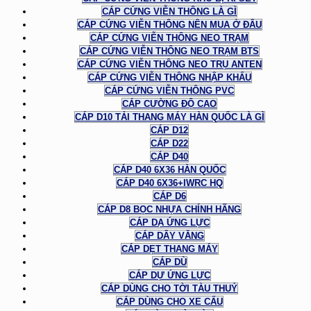
CÁP CỨNG VIỄN THÔNG LÀ GÌ
CÁP CỨNG VIỄN THÔNG NÊN MUA Ở ĐÂU
CÁP CỨNG VIỄN THÔNG NEO TRẠM
CÁP CỨNG VIỄN THÔNG NEO TRẠM BTS
CÁP CỨNG VIỄN THÔNG NEO TRỤ ANTEN
CÁP CỨNG VIỄN THÔNG NHẬP KHẨU
CÁP CỨNG VIỄN THÔNG PVC
CÁP CƯỜNG ĐỘ CAO
CÁP D10 TẢI THANG MÁY HÀN QUỐC LÀ GÌ
CÁP D12
CÁP D22
CÁP D40
CÁP D40 6X36 HÀN QUỐC
CÁP D40 6X36+IWRC HQ
CÁP D6
CÁP D8 BỌC NHỰA CHÍNH HÃNG
CÁP DẠ ỨNG LỰC
CÁP DÂY VĂNG
CÁP DẸT THANG MÁY
CÁP DÙ
CÁP DỰ ỨNG LỰC
CÁP DÙNG CHO TỜI TÀU THUỶ
CÁP DÙNG CHO XE CẨU