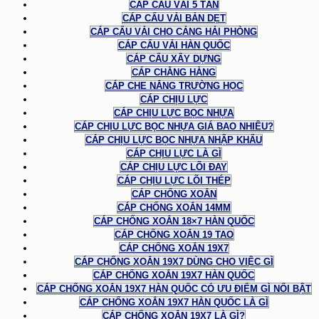
CÁP CẨU VẢI 5 TẤN
CÁP CẨU VẢI BẢN DẸT
CÁP CẨU VẢI CHO CẢNG HẢI PHÒNG
CÁP CẨU VẢI HÀN QUỐC
CÁP CẨU XÂY DỰNG
CÁP CHẰNG HÀNG
CÁP CHE NẮNG TRƯỜNG HỌC
CÁP CHỊU LỰC
CÁP CHỊU LỰC BỌC NHỰA
CÁP CHỊU LỰC BỌC NHỰA GIÁ BAO NHIÊU?
CÁP CHỊU LỰC BỌC NHỰA NHẬP KHẨU
CÁP CHỊU LỰC LÀ GÌ
CÁP CHỊU LỰC LÕI ĐAY
CÁP CHỊU LỰC LÕI THÉP
CÁP CHỐNG XOẮN
CÁP CHỐNG XOẮN 14MM
CÁP CHỐNG XOẮN 18×7 HÀN QUỐC
CÁP CHỐNG XOẮN 19 TAO
CÁP CHỐNG XOẮN 19X7
CÁP CHỐNG XOẮN 19X7 DÙNG CHO VIỆC GÌ
CÁP CHỐNG XOẮN 19X7 HÀN QUỐC
CÁP CHỐNG XOẮN 19X7 HÀN QUỐC CÓ ƯU ĐIỂM GÌ NỔI BẬT
CÁP CHỐNG XOẮN 19X7 HÀN QUỐC LÀ GÌ
CÁP CHỐNG XOẮN 19X7 LÀ GÌ?