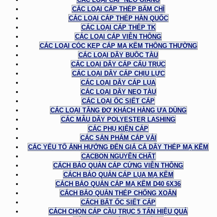
CÁC LOẠI CÁP THÉP BẤM CHÌ
CÁC LOẠI CÁP THÉP HÀN QUỐC
CÁC LOẠI CÁP THÉP TK
CÁC LOẠI CÁP VIỄN THÔNG
CÁC LOẠI CÓC KẸP CÁP MẠ KẼM THÔNG THƯỜNG
CÁC LOẠI DÂY BUỘC TÀU
CÁC LOẠI DÂY CÁP CẨU TRỤC
CÁC LOẠI DÂY CÁP CHỊU LỰC
CÁC LOẠI DÂY CÁP LỤA
CÁC LOẠI DÂY NEO TÀU
CÁC LOẠI ỐC SIẾT CÁP
CÁC LOẠI TĂNG ĐƠ KHÁCH HÀNG ƯA DÙNG
CÁC MẪU DÂY POLYESTER LASHING
CÁC PHỤ KIỆN CÁP
CÁC SẢN PHẨM CÁP VẢI
CÁC YẾU TỐ ẢNH HƯỞNG ĐẾN GIÁ CẢ DÂY THÉP MẠ KẼM
CACBON NGUYÊN CHẤT
CÁCH BẢO QUẢN CÁP CỨNG VIỄN THÔNG
CÁCH BẢO QUẢN CÁP LỤA MẠ KẼM
CÁCH BẢO QUẢN CÁP MẠ KẼM D40 6X36
CÁCH BẢO QUẢN THÉP CHỐNG XOẮN
CÁCH BẮT ỐC SIẾT CÁP
CÁCH CHỌN CÁP CẦU TRỤC 5 TẤN HIỆU QUẢ