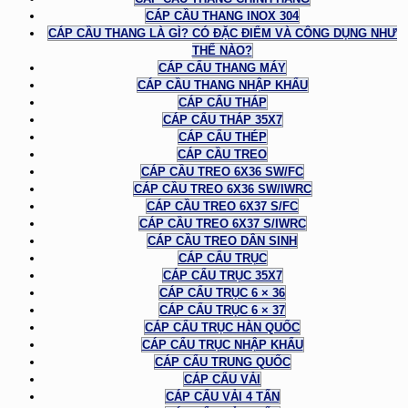
CÁP CẦU THANG INOX 304
CÁP CẦU THANG LÀ GÌ? CÓ ĐẶC ĐIỂM VÀ CÔNG DỤNG NHƯ
THẾ NÀO?
CÁP CẨU THANG MÁY
CÁP CẦU THANG NHẬP KHẨU
CÁP CẨU THÁP
CÁP CẨU THÁP 35X7
CÁP CẨU THÉP
CÁP CẦU TREO
CÁP CẦU TREO 6X36 SW/FC
CÁP CẦU TREO 6X36 SW/IWRC
CÁP CẦU TREO 6X37 S/FC
CÁP CẦU TREO 6X37 S/IWRC
CÁP CẦU TREO DÂN SINH
CÁP CẨU TRỤC
CÁP CẨU TRỤC 35X7
CÁP CẨU TRỤC 6 × 36
CÁP CẨU TRỤC 6 × 37
CÁP CẨU TRỤC HÀN QUỐC
CÁP CẨU TRỤC NHẬP KHẨU
CÁP CẨU TRUNG QUỐC
CÁP CẨU VẢI
CÁP CẨU VẢI 4 TẤN