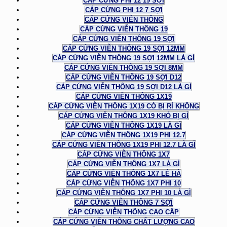
CÁP CỨNG PHI 12 19 SỢI
CÁP CỨNG PHI 12 7 SỢI
CÁP CỨNG VIỄN THÔNG
CÁP CỨNG VIỄN THÔNG 19
CÁP CỨNG VIỄN THÔNG 19 SỢI
CÁP CỨNG VIỄN THÔNG 19 SỢI 12MM
CÁP CỨNG VIỄN THÔNG 19 SỢI 12MM LÀ GÌ
CÁP CỨNG VIỄN THÔNG 19 SỢI 8MM
CÁP CỨNG VIỄN THÔNG 19 SỢI D12
CÁP CỨNG VIỄN THÔNG 19 SỢI D12 LÀ GÌ
CÁP CỨNG VIỄN THÔNG 1X19
CÁP CỨNG VIỄN THÔNG 1X19 CÓ BỊ RỈ KHÔNG
CÁP CỨNG VIỄN THÔNG 1X19 KHÓ BỊ GỈ
CÁP CỨNG VIỄN THÔNG 1X19 LÀ GÌ
CÁP CỨNG VIỄN THÔNG 1X19 PHI 12.7
CÁP CỨNG VIỄN THÔNG 1X19 PHI 12.7 LÀ GÌ
CÁP CỨNG VIỄN THÔNG 1X7
CÁP CỨNG VIỄN THÔNG 1X7 LÀ GÌ
CÁP CỨNG VIỄN THÔNG 1X7 LÊ HÀ
CÁP CỨNG VIỄN THÔNG 1X7 PHI 10
CÁP CỨNG VIỄN THÔNG 1X7 PHI 10 LÀ GÌ
CÁP CỨNG VIỄN THÔNG 7 SỢI
CÁP CỨNG VIỄN THÔNG CAO CẤP
CÁP CỨNG VIỄN THÔNG CHẤT LƯỢNG CAO