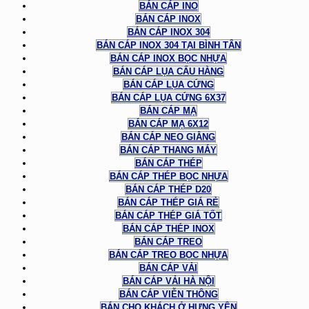
BÁN CÁP INO
BÁN CÁP INOX
BÁN CÁP INOX 304
BÁN CÁP INOX 304 TẠI BÌNH TÂN
BÁN CÁP INOX BỌC NHỰA
BÁN CÁP LỤA CẨU HÀNG
BÁN CÁP LỤA CỨNG
BÁN CÁP LỤA CỨNG 6X37
BÁN CÁP MẠ
BÁN CÁP MẠ 6X12
BÁN CÁP NEO GIẰNG
BÁN CÁP THANG MÁY
BÁN CÁP THÉP
BÁN CÁP THÉP BỌC NHỰA
BÁN CÁP THÉP D20
BÁN CÁP THÉP GIÁ RẺ
BÁN CÁP THÉP GIÁ TỐT
BÁN CÁP THÉP INOX
BÁN CÁP TREO
BÁN CÁP TREO BỌC NHỰA
BÁN CÁP VẢI
BÁN CÁP VẢI HÀ NỘI
BÁN CÁP VIỄN THÔNG
BÁN CHO KHÁCH Ở HƯNG YÊN