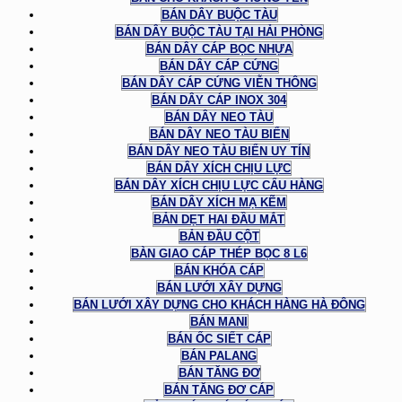
BÁN DÂY BUỘC TÀU
BÁN DÂY BUỘC TÀU TẠI HẢI PHÒNG
BÁN DÂY CÁP BỌC NHỰA
BÁN DÂY CÁP CỨNG
BÁN DÂY CÁP CỨNG VIỄN THÔNG
BÁN DÂY CÁP INOX 304
BÁN DÂY NEO TÀU
BÁN DÂY NEO TÀU BIỂN
BÁN DÂY NEO TÀU BIỂN UY TÍN
BÁN DÂY XÍCH CHỊU LỰC
BÁN DÂY XÍCH CHỊU LỰC CẨU HÀNG
BÁN DÂY XÍCH MẠ KẼM
BẢN DẸT HAI ĐẦU MẮT
BẢN ĐẦU CỘT
BÀN GIAO CÁP THÉP BỌC 8 L6
BÁN KHÓA CÁP
BÁN LƯỚI XÂY DỰNG
BÁN LƯỚI XÂY DỰNG CHO KHÁCH HÀNG HÀ ĐÔNG
BÁN MANI
BÁN ỐC SIẾT CÁP
BÁN PALANG
BÁN TĂNG ĐƠ
BÁN TĂNG ĐƠ CÁP