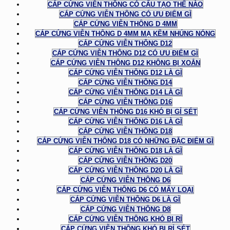
CÁP CỨNG VIỄN THÔNG CÓ CẤU TẠO THẾ NÀO
CÁP CỨNG VIỄN THÔNG CÓ ƯU ĐIỂM GÌ
CÁP CỨNG VIỄN THÔNG D 4MM
CÁP CỨNG VIỄN THÔNG D 4MM MẠ KẼM NHÚNG NÓNG
CÁP CỨNG VIỄN THÔNG D12
CÁP CỨNG VIỄN THÔNG D12 CÓ ƯU ĐIỂM GÌ
CÁP CỨNG VIỄN THÔNG D12 KHÔNG BỊ XOẮN
CÁP CỨNG VIỄN THÔNG D12 LÀ GÌ
CÁP CỨNG VIỄN THÔNG D14
CÁP CỨNG VIỄN THÔNG D14 LÀ GÌ
CÁP CỨNG VIỄN THÔNG D16
CÁP CỨNG VIỄN THÔNG D16 KHÓ BỊ GỈ SÉT
CÁP CỨNG VIỄN THÔNG D16 LÀ GÌ
CÁP CỨNG VIỄN THÔNG D18
CÁP CỨNG VIỄN THÔNG D18 CÓ NHỮNG ĐẶC ĐIỂM GÌ
CÁP CỨNG VIỄN THÔNG D18 LÀ GÌ
CÁP CỨNG VIỄN THÔNG D20
CÁP CỨNG VIỄN THÔNG D20 LÀ GÌ
CÁP CỨNG VIỄN THÔNG D6
CÁP CỨNG VIỄN THÔNG D6 CÓ MẤY LOẠI
CÁP CỨNG VIỄN THÔNG D6 LÀ GÌ
CÁP CỨNG VIỄN THÔNG D8
CÁP CỨNG VIỄN THÔNG KHÓ BỊ RỈ
CÁP CỨNG VIỄN THÔNG KHÓ BỊ RỈ SÉT