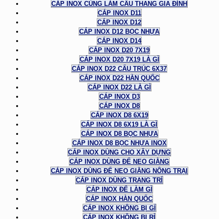
CÁP INOX CÙNG LÀM CẦU THANG GIA ĐÌNH
CÁP INOX D11
CÁP INOX D12
CÁP INOX D12 BỌC NHỰA
CÁP INOX D14
CÁP INOX D20 7X19
CÁP INOX D20 7X19 LÀ GÌ
CÁP INOX D22 CẤU TRÚC 6X37
CÁP INOX D22 HÀN QUỐC
CÁP INOX D22 LÀ GÌ
CÁP INOX D3
CÁP INOX D8
CÁP INOX D8 6X19
CÁP INOX D8 6X19 LÀ GÌ
CÁP INOX D8 BỌC NHỰA
CÁP INOX D8 BỌC NHỰA INOX
CÁP INOX DÙNG CHO XÂY DỰNG
CÁP INOX DÙNG ĐỂ NEO GIẰNG
CÁP INOX DÙNG ĐỂ NEO GIẰNG NÔNG TRẠI
CÁP INOX DÙNG TRANG TRÍ
CÁP INOX ĐỂ LÀM GÌ
CÁP INOX HÀN QUỐC
CÁP INOX KHÔNG BỊ GỈ
CÁP INOX KHÔNG BỊ RỈ