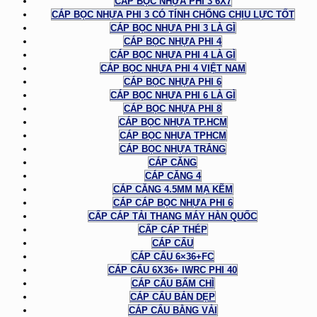
CÁP BỌC NHỰA PHI 3 6X7
CÁP BỌC NHỰA PHI 3 CÓ TÍNH CHỐNG CHỊU LỰC TỐT
CÁP BỌC NHỰA PHI 3 LÀ GÌ
CÁP BỌC NHỰA PHI 4
CÁP BỌC NHỰA PHI 4 LÀ GÌ
CÁP BỌC NHỰA PHI 4 VIỆT NAM
CÁP BỌC NHỰA PHI 6
CÁP BỌC NHỰA PHI 6 LÀ GÌ
CÁP BỌC NHỰA PHI 8
CÁP BỌC NHỰA TP.HCM
CÁP BỌC NHỰA TPHCM
CÁP BỌC NHỰA TRẮNG
CÁP CĂNG
CÁP CĂNG 4
CÁP CĂNG 4.5MM MẠ KẼM
CÁP CÁP BỌC NHỰA PHI 6
CẤP CÁP TẢI THANG MÁY HÀN QUỐC
CẤP CÁP THÉP
CÁP CẨU
CÁP CẨU 6×36+FC
CÁP CẨU 6X36+ IWRC PHI 40
CÁP CẨU BẤM CHÌ
CÁP CẨU BẢN DẸP
CÁP CẨU BẰNG VẢI