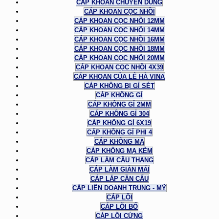
CÁP KHOAN CHUYÊN DỤNG
CÁP KHOAN CỌC NHỒI
CÁP KHOAN CỌC NHỒI 12MM
CÁP KHOAN CỌC NHỒI 14MM
CÁP KHOAN CỌC NHỒI 16MM
CÁP KHOAN CỌC NHỒI 18MM
CÁP KHOAN CỌC NHỒI 20MM
CÁP KHOAN CỌC NHỒI 4X39
CÁP KHOAN CỦA LÊ HÀ VINA
CÁP KHÔNG BỊ GỈ SÉT
CÁP KHÔNG GỈ
CÁP KHÔNG GỈ 2MM
CÁP KHÔNG GỈ 304
CÁP KHÔNG GỈ 6X19
CÁP KHÔNG GỈ PHI 4
CÁP KHÔNG MẠ
CÁP KHÔNG MẠ KẼM
CÁP LÀM CẦU THANG
CÁP LÀM GIÀN MÁI
CÁP LẮP CẦN CẨU
CÁP LIÊN DOANH TRUNG - MỸ
CÁP LÕI
CÁP LÕI BỐ
CÁP LÕI CỨNG