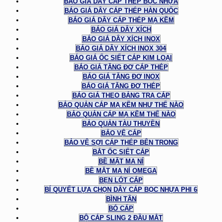
BÁO GIÁ DÂY CÁP THÉP BỌC NHỰA
BÁO GIÁ DÂY CÁP THÉP HÀN QUỐC
BÁO GIÁ DÂY CÁP THÉP MẠ KẼM
BÁO GIÁ DÂY XÍCH
BÁO GIÁ DÂY XÍCH INOX
BÁO GIÁ DÂY XÍCH INOX 304
BÁO GIÁ ỐC SIẾT CÁP KIM LOẠI
BÁO GIÁ TĂNG ĐƠ CÁP THÉP
BÁO GIÁ TĂNG ĐƠ INOX
BÁO GIÁ TĂNG ĐƠ THÉP
BÁO GIÁ THEO BẢNG TRA CÁP
BẢO QUẢN CÁP MẠ KẼM NHƯ THẾ NÀO
BẢO QUẢN CÁP MẠ KẼM THẾ NÀO
BẢO QUẢN TÀU THUYỀN
BẢO VỆ CÁP
BẢO VỆ SỢI CÁP THÉP BÊN TRONG
BẮT ỐC SIẾT CÁP
BỀ MẶT MA NÍ
BỀ MẶT MA NÍ OMEGA
BẸN LÓT CÁP
BÍ QUYẾT LỰA CHỌN DÂY CÁP BỌC NHỰA PHI 6
BÌNH TÂN
BÓ CÁP
BỘ CÁP SLING 2 ĐẦU MẮT