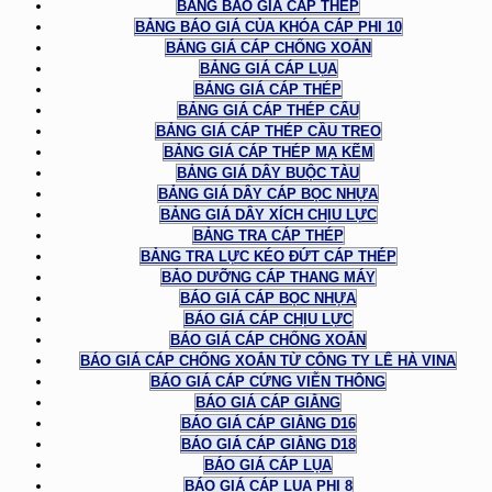
BẢNG BÁO GIÁ CÁP THÉP
BẢNG BÁO GIÁ CỦA KHÓA CÁP PHI 10
BẢNG GIÁ CÁP CHỐNG XOẮN
BẢNG GIÁ CÁP LỤA
BẢNG GIÁ CÁP THÉP
BẢNG GIÁ CÁP THÉP CẨU
BẢNG GIÁ CÁP THÉP CẦU TREO
BẢNG GIÁ CÁP THÉP MẠ KẼM
BẢNG GIÁ DÂY BUỘC TÀU
BẢNG GIÁ DÂY CÁP BỌC NHỰA
BẢNG GIÁ DÂY XÍCH CHỊU LỰC
BẢNG TRA CÁP THÉP
BẢNG TRA LỰC KÉO ĐỨT CÁP THÉP
BẢO DƯỠNG CÁP THANG MÁY
BÁO GIÁ CÁP BỌC NHỰA
BÁO GIÁ CÁP CHỊU LỰC
BÁO GIÁ CÁP CHỐNG XOẮN
BÁO GIÁ CÁP CHỐNG XOẮN TỪ CÔNG TY LÊ HÀ VINA
BÁO GIÁ CÁP CỨNG VIỄN THÔNG
BÁO GIÁ CÁP GIẰNG
BÁO GIÁ CÁP GIẰNG D16
BÁO GIÁ CÁP GIẰNG D18
BÁO GIÁ CÁP LỤA
BÁO GIÁ CÁP LỤA PHI 8