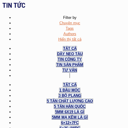
TIN TỨC
Filter by
Chuyên mục
Tags
Authors
Hiển thị tất cả
TẤT CẢ
DÂY NEO TÀU
TIN CÔNG TY
TIN SẢN PHẨM
TƯ VẤN
TẤT CẢ
1 ĐẦU MÓC
3 BỘ PLANG
5 TẤN CHẤT LƯỢNG CAO
5 TẤN HÀN QUỐC
5MM 6X19 LÀ GÌ
5MM MẠ KẼM LÀ GÌ
6×12+7FC