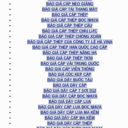
BÁO GIÁ CÁP NEO GIẰNG
BÁO GIÁ CÁP TẢI THANG MÁY
BÁO GIÁ CÁP THÉP
BÁO GIÁ CÁP THÉP BỌC NHỰA
BÁO GIÁ CÁP THÉP CẨU
BÁO GIÁ CÁP THÉP CHỊU LỰC
BÁO GIÁ CÁP THÉP CHỐNG XOẮN
BÁO GIÁ CÁP THÉP CỦA CÔNG TY LÊ HÀ VINA
BÁO GIÁ CÁP THÉP HÀN QUỐC CAO CẤP
BÁO GIÁ CÁP THÉP NÂNG HẠ
BÁO GIÁ CÁP THÉP TK50
BÁO GIÁ CÁP VẢI TRUNG QUỐC
BÁO GIÁ CÁP VIỄN THÔNG
BÁO GIÁ CÓC KẸP CÁP
BÁO GIÁ DÂY BUỘC TÀU
BÁO GIÁ DÂY CÁP
BÁO GIÁ DÂY CÁP 7 SỢI D12
BÁO GIÁ DÂY CÁP BỌC NHỰA
BÁO GIÁ DÂY CÁP LỤA
BÁO GIÁ DÂY CÁP LỤA BỌC NHỰA
BÁO GIÁ DÂY CÁP LỤA MẠ KẼM
BÁO GIÁ DÂY CÁP MẠ KẼM
BÁO GIÁ DÂY CÁP THÉP