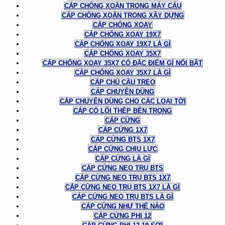
CÁP CHỐNG XOẮN TRONG MÁY CẨU
CÁP CHỐNG XOẮN TRONG XÂY DỰNG
CÁP CHỐNG XOAY
CÁP CHỐNG XOAY 19X7
CÁP CHỐNG XOAY 19X7 LÀ GÌ
CÁP CHỐNG XOAY 35X7
CÁP CHỐNG XOAY 35X7 CÓ ĐẶC ĐIỂM GÌ NỔI BẬT
CÁP CHỐNG XOAY 35X7 LÀ GÌ
CÁP CHỦ CẦU TREO
CÁP CHUYÊN DÙNG
CÁP CHUYÊN DÙNG CHO CÁC LOẠI TỜI
CÁP CÓ LÕI THÉP BÊN TRONG
CÁP CỨNG
CÁP CỨNG 1X7
CÁP CỨNG BTS 1X7
CÁP CỨNG CHỊU LỰC
CÁP CỨNG LÀ GÌ
CÁP CỨNG NEO TRỤ BTS
CÁP CỨNG NEO TRỤ BTS 1X7
CÁP CỨNG NEO TRỤ BTS 1X7 LÀ GÌ
CÁP CỨNG NEO TRỤ BTS LÀ GÌ
CÁP CỨNG NHƯ THẾ NÀO
CÁP CỨNG PHI 12