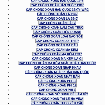
CÁP CHỐNG XOẮN HÀN QUỐC 19*7
CÁP CHỐNG XOẮN HÀN QUỐC 19X7
CÁP CHỐNG XOẮN HÀN QUỐC 35×7+IWRC
CÁP CHỐNG XOẮN LÀ 19×7
CÁP CHỐNG XOẮN LÀ 35×7
CÁP CHỐNG XOẮN LÀ GÌ
CÁP CHỐNG XOẮN LÀM CẨU TRỤC
CÁP CHỐNG XOẮN LIÊN DOANH
CÁP CHỐNG XOẮN LOẠI NÀO TỐT
CÁP CHỐNG XOẮN LÕI THÉP
CÁP CHỐNG XOẮN MẠ DẦU
CÁP CHỐNG XOẮN MẠ KẼM
CÁP CHỐNG XOẮN MẠ KẼM 19X7
CÁP CHỐNG XOẮN MẠ KẼM LÀ GÌ
CÁP CHỐNG XOẮN MẠ KẼM NHẬP KHẨU HÀN QUỐC
CÁP CHỐNG XOẮN NHẬP KHẨU
CÁP CHỐNG XOẮN NHẬP KHẨU HÀN QUỐC
CÁP CHỐNG XOẮN NHẬT BẢN
CÁP CHỐNG XOẮN PHI 10
CÁP CHỐNG XOẮN PHI 12
CÁP CHỐNG XOẮN PHI 6
CÁP CHỐNG XOẮN SỬ DỤNG ĐỂ LÀM GÌ?
CÁP CHỐNG XOẮN TẠI LÊ HÀ VINA
CÁP CHỐNG XOẮN THEO YÊU CẦU