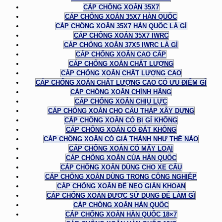
CÁP CHỐNG XOẮN 35X7
CÁP CHỐNG XOẮN 35X7 HÀN QUỐC
CÁP CHỐNG XOẮN 35X7 HÀN QUỐC LÀ GÌ
CÁP CHỐNG XOẮN 35X7 IWRC
CÁP CHỐNG XOẮN 37X5 IWRC LÀ GÌ
CÁP CHỐNG XOẮN CAO CẤP
CÁP CHỐNG XOẮN CHẤT LƯỢNG
CÁP CHỐNG XOẮN CHẤT LƯỢNG CAO
CÁP CHỐNG XOẮN CHẤT LƯỢNG CAO CÓ ƯU ĐIỂM GÌ
CÁP CHỐNG XOẮN CHÍNH HÃNG
CÁP CHỐNG XOẮN CHỊU LỰC
CÁP CHỐNG XOẮN CHO CẨU THÁP XÂY DỰNG
CÁP CHỐNG XOẮN CÓ BỊ GỈ KHÔNG
CÁP CHỐNG XOẮN CÓ ĐẮT KHÔNG
CÁP CHỐNG XOẮN CÓ GIÁ THÀNH NHƯ THẾ NÀO
CÁP CHỐNG XOẮN CÓ MẤY LOẠI
CÁP CHỐNG XOẮN CỦA HÀN QUỐC
CÁP CHỐNG XOẮN DÙNG CHO XE CẨU
CÁP CHỐNG XOẮN DÙNG TRONG CÔNG NGHIỆP
CÁP CHỐNG XOẮN ĐỂ NEO GIÀN KHOAN
CÁP CHỐNG XOẮN ĐƯỢC SỬ DỤNG ĐỂ LÀM GÌ
CÁP CHỐNG XOẮN HÀN QUỐC
CÁP CHỐNG XOẮN HÀN QUỐC 18×7