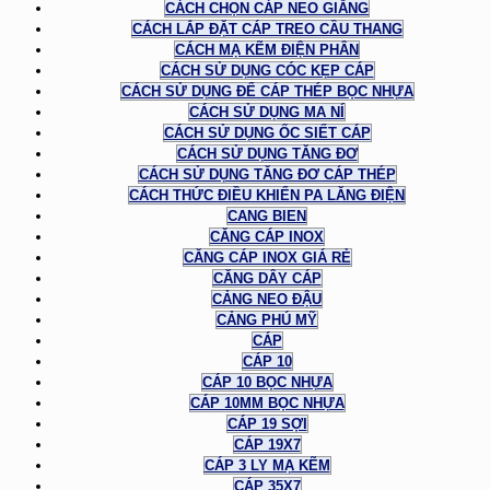
CÁCH CHỌN CÁP NEO GIẰNG
CÁCH LẮP ĐẶT CÁP TREO CẦU THANG
CÁCH MẠ KẼM ĐIỆN PHÂN
CÁCH SỬ DỤNG CÓC KẸP CÁP
CÁCH SỬ DỤNG ĐỂ CÁP THÉP BỌC NHỰA
CÁCH SỬ DỤNG MA NÍ
CÁCH SỬ DỤNG ỐC SIẾT CÁP
CÁCH SỬ DỤNG TĂNG ĐƠ
CÁCH SỬ DỤNG TĂNG ĐƠ CÁP THÉP
CÁCH THỨC ĐIỀU KHIỂN PA LĂNG ĐIỆN
CANG BIEN
CĂNG CÁP INOX
CĂNG CÁP INOX GIÁ RẺ
CĂNG DÂY CÁP
CẢNG NEO ĐẬU
CẢNG PHÚ MỸ
CÁP
CÁP 10
CÁP 10 BỌC NHỰA
CÁP 10MM BỌC NHỰA
CÁP 19 SỢI
CÁP 19X7
CÁP 3 LY MẠ KẼM
CÁP 35X7