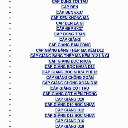
CÁP DÙNG TỜI TÀU
CÁP ĐEN
CÁP ĐEN 6X37
CÁP ĐEN KHÔNG MẠ
CÁP ĐEN LÀ GÌ
CÁP ĐEP 6X37
CÁP ĐỒNG TRẦN
CÁP GIẰNG
CÁP GIẰNG BAN CÔNG
CÁP GIẰNG BẰNG THÉP MẠ KẼM D12
CÁP GIẰNG BẰNG THÉP MẠ KẼM D12 LÀ GÌ
CÁP GIẰNG BỌC NHỰA
CÁP GIẰNG BỌC NHỰA D12
CÁP GIẰNG BỌC NHỰA PHI 12
CÁP GIẰNG CHỐNG XOẮN
CÁP GIẰNG CHỐNG XOẮN D18
CÁP GIẰNG CỘT TRỤ
CÁP GIẰNG CỘT VIỄN THÔNG
CÁP GIẰNG D10
CÁP GIẰNG D10 BỌC NHỰA
CÁP GIẰNG D12
CÁP GIẰNG D12 BỌC NHỰA
CÁP GIẰNG D16
CÁP GIẰNG D18