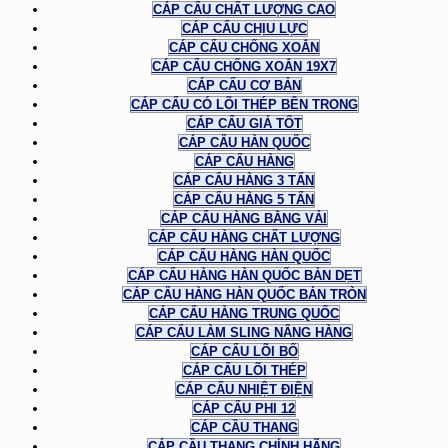
CÁP CẨU CHẤT LƯỢNG CAO
CÁP CẨU CHỊU LỰC
CÁP CẨU CHỐNG XOẮN
CÁP CẨU CHỐNG XOẮN 19X7
CÁP CẨU CƠ BẢN
CÁP CẨU CÓ LÕI THÉP BÊN TRONG
CÁP CẨU GIÁ TỐT
CÁP CẨU HÀN QUỐC
CÁP CẨU HÀNG
CÁP CẨU HÀNG 3 TẤN
CÁP CẨU HÀNG 5 TẤN
CÁP CẨU HÀNG BẰNG VẢI
CÁP CẨU HÀNG CHẤT LƯỢNG
CÁP CẨU HÀNG HÀN QUỐC
CÁP CẨU HÀNG HÀN QUỐC BẢN DẸT
CÁP CẨU HÀNG HÀN QUỐC BẢN TRÒN
CÁP CẨU HÀNG TRUNG QUỐC
CÁP CẨU LÀM SLING NÂNG HÀNG
CÁP CẨU LÕI BỐ
CÁP CẨU LÕI THÉP
CÁP CẨU NHIỆT ĐIỆN
CÁP CẨU PHI 12
CÁP CẦU THANG
CÁP CẦU THANG CHÍNH HÃNG