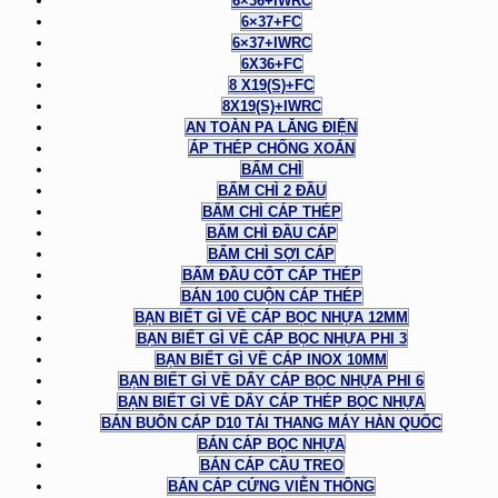
6×36+IWRC
6×37+FC
6×37+IWRC
6X36+FC
8 X19(S)+FC
8X19(S)+IWRC
AN TOÀN PA LĂNG ĐIỆN
ÁP THÉP CHỐNG XOẮN
BẤM CHÌ
BẤM CHÌ 2 ĐẦU
BẤM CHÌ CÁP THÉP
BẤM CHÌ ĐẦU CÁP
BẤM CHÌ SỢI CÁP
BẤM ĐẦU CỐT CÁP THÉP
BÁN 100 CUỘN CÁP THÉP
BẠN BIẾT GÌ VỀ CÁP BỌC NHỰA 12MM
BẠN BIẾT GÌ VỀ CÁP BỌC NHỰA PHI 3
BẠN BIẾT GÌ VỀ CÁP INOX 10MM
BẠN BIẾT GÌ VỀ DÂY CÁP BỌC NHỰA PHI 6
BẠN BIẾT GÌ VỀ DÂY CÁP THÉP BỌC NHỰA
BÁN BUÔN CÁP D10 TẢI THANG MÁY HÀN QUỐC
BÁN CÁP BỌC NHỰA
BÁN CÁP CẦU TREO
BÁN CÁP CỨNG VIỄN THÔNG