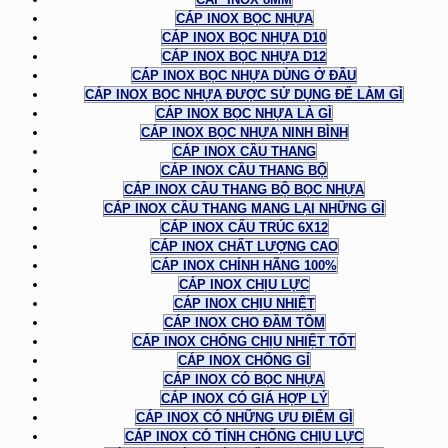
CÁP INOX BỌC NHỰA
CÁP INOX BỌC NHỰA D10
CÁP INOX BỌC NHỰA D12
CÁP INOX BỌC NHỰA DÙNG Ở ĐÂU
CÁP INOX BỌC NHỰA ĐƯỢC SỬ DỤNG ĐỂ LÀM GÌ
CÁP INOX BỌC NHỰA LÀ GÌ
CÁP INOX BỌC NHỰA NINH BÌNH
CÁP INOX CẦU THANG
CÁP INOX CẦU THANG BỘ
CÁP INOX CẦU THANG BỘ BỌC NHỰA
CÁP INOX CẦU THANG MANG LẠI NHỮNG GÌ
CÁP INOX CẤU TRÚC 6X12
CÁP INOX CHẤT LƯỢNG CAO
CÁP INOX CHÍNH HÃNG 100%
CÁP INOX CHỊU LỰC
CÁP INOX CHỊU NHIỆT
CÁP INOX CHO ĐẦM TÔM
CÁP INOX CHỐNG CHỊU NHIỆT TỐT
CÁP INOX CHỐNG GỈ
CÁP INOX CÓ BỌC NHỰA
CÁP INOX CÓ GIÁ HỢP LÝ
CÁP INOX CÓ NHỮNG ƯU ĐIỂM GÌ
CÁP INOX CÓ TÍNH CHỐNG CHỊU LỰC