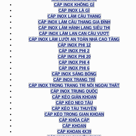
CÁP INOX KHÔNG GỈ
CÁP INOX LÀ GÌ
CÁP INOX LÀM CẦU THANG
CÁP INOX LÀM CẦU THANG GIA ĐÌNH
CÁP INOX LÀM HÀNH LANG SIÊU THỊ
CÁP INOX LÀM LAN CAN CẦU VƯỢT
CÁP INOX LÀM LƯỚI AN TOÀN NHÀ CAO TẦNG
CÁP INOX PHI 12
CÁP INOX PHI 2
CÁP INOX PHI 20
CÁP INOX PHI 4
CÁP INOX PHI 6
CÁP INOX SÁNG BÓNG
CÁP INOX TRANG TRÍ
CÁP INOX TRONG TRANG TRÍ NỘI NGOẠI THẤT
CÁP INOX TRUNG QUỐC
CÁP KÉO GIÀN KHOAN
CÁP KÉO NEO TÀU
CÁP KÉO TÀU THUYỀN
CÁP KÉO TRONG GIAN KHOAN
CÁP KHÓA CÁP
CÁP KHOAN
CÁP KHOAN 4X39