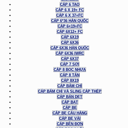
CÁP 6 TAO
CÁP 6 X 19+ FC
CÁP 6 X 37+FC
CÁP 6*36 HÀN QUỐC
CÁP 6×19+FC
CÁP 6X12+ FC
CÁP 6X19
CÁP 6X36
CÁP 6X36 HÀN QUỐC
CÁP 6X36 IWRC
CÁP 6X37
CÁP 7 SỢI
CÁP 8 BỌC NHỰA
CÁP 8 TẤN
CÁP 8X19
CÁP BẤM CHÌ
CÁP BẤM CHÌ VÀ SLING CÁP THÉP
CÁP BẢN DẸT
CÁP BẠT
CÁP BẸ
CÁP BẸ CẨU HÀNG
CÁP BẸ VẢI
CÁP BỆN ĐƠN