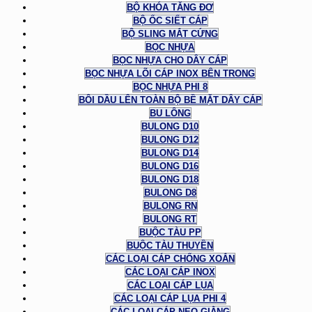
BỘ KHÓA TĂNG ĐƠ
BỘ ỐC SIẾT CÁP
BỘ SLING MẮT CỨNG
BỌC NHỰA
BỌC NHỰA CHO DÂY CÁP
BỌC NHỰA LÕI CÁP INOX BÊN TRONG
BỌC NHỰA PHI 8
BÔI DẦU LÊN TOÀN BỘ BỀ MẶT DÂY CÁP
BU LÔNG
BULONG D10
BULONG D12
BULONG D14
BULONG D16
BULONG D18
BULONG D8
BULONG RN
BULONG RT
BUỘC TÀU PP
BUỘC TÀU THUYỀN
CÁC LOẠI CÁP CHỐNG XOẮN
CÁC LOẠI CÁP INOX
CÁC LOẠI CÁP LỤA
CÁC LOẠI CÁP LỤA PHI 4
CÁC LOẠI CÁP NEO GIẰNG