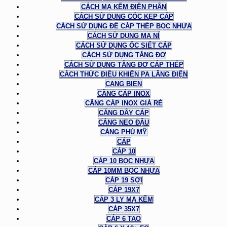
CÁCH MẠ KẼM ĐIỆN PHÂN
CÁCH SỬ DỤNG CÓC KẸP CÁP
CÁCH SỬ DỤNG ĐỂ CÁP THÉP BỌC NHỰA
CÁCH SỬ DỤNG MA NÍ
CÁCH SỬ DỤNG ỐC SIẾT CÁP
CÁCH SỬ DỤNG TĂNG ĐƠ
CÁCH SỬ DỤNG TĂNG ĐƠ CÁP THÉP
CÁCH THỨC ĐIỀU KHIỂN PA LĂNG ĐIỆN
CANG BIEN
CĂNG CÁP INOX
CĂNG CÁP INOX GIÁ RẺ
CĂNG DÂY CÁP
CẢNG NEO ĐẬU
CẢNG PHÚ MỸ
CÁP
CÁP 10
CÁP 10 BỌC NHỰA
CÁP 10MM BỌC NHỰA
CÁP 19 SỢI
CÁP 19X7
CÁP 3 LY MẠ KẼM
CÁP 35X7
CÁP 6 TAO