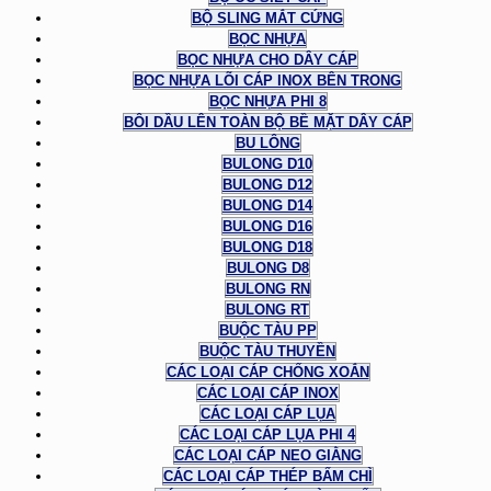
BỘ SLING MẮT CỨNG
BỌC NHỰA
BỌC NHỰA CHO DÂY CÁP
BỌC NHỰA LÕI CÁP INOX BÊN TRONG
BỌC NHỰA PHI 8
BÔI DẦU LÊN TOÀN BỘ BỀ MẶT DÂY CÁP
BU LÔNG
BULONG D10
BULONG D12
BULONG D14
BULONG D16
BULONG D18
BULONG D8
BULONG RN
BULONG RT
BUỘC TÀU PP
BUỘC TÀU THUYỀN
CÁC LOẠI CÁP CHỐNG XOẮN
CÁC LOẠI CÁP INOX
CÁC LOẠI CÁP LỤA
CÁC LOẠI CÁP LỤA PHI 4
CÁC LOẠI CÁP NEO GIẰNG
CÁC LOẠI CÁP THÉP BẤM CHÌ