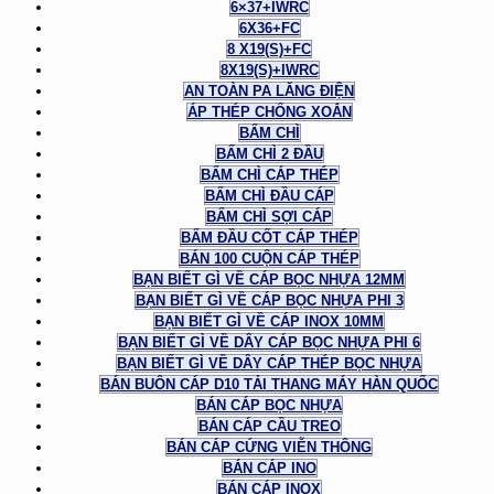
6×37+IWRC
6X36+FC
8 X19(S)+FC
8X19(S)+IWRC
AN TOÀN PA LĂNG ĐIỆN
ÁP THÉP CHỐNG XOẮN
BẤM CHÌ
BẤM CHÌ 2 ĐẦU
BẤM CHÌ CÁP THÉP
BẤM CHÌ ĐẦU CÁP
BẤM CHÌ SỢI CÁP
BẤM ĐẦU CỐT CÁP THÉP
BÁN 100 CUỘN CÁP THÉP
BẠN BIẾT GÌ VỀ CÁP BỌC NHỰA 12MM
BẠN BIẾT GÌ VỀ CÁP BỌC NHỰA PHI 3
BẠN BIẾT GÌ VỀ CÁP INOX 10MM
BẠN BIẾT GÌ VỀ DÂY CÁP BỌC NHỰA PHI 6
BẠN BIẾT GÌ VỀ DÂY CÁP THÉP BỌC NHỰA
BÁN BUÔN CÁP D10 TẢI THANG MÁY HÀN QUỐC
BÁN CÁP BỌC NHỰA
BÁN CÁP CẦU TREO
BÁN CÁP CỨNG VIỄN THÔNG
BÁN CÁP INO
BÁN CÁP INOX