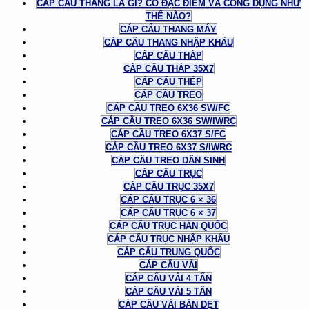
CÁP CẦU THANG LÀ GÌ? CÓ ĐẶC ĐIỂM VÀ CÔNG DỤNG NHƯ
THẾ NÀO?
CÁP CẨU THANG MÁY
CÁP CẦU THANG NHẬP KHẨU
CÁP CẨU THÁP
CÁP CẨU THÁP 35X7
CÁP CẨU THÉP
CÁP CẦU TREO
CÁP CẦU TREO 6X36 SW/FC
CÁP CẦU TREO 6X36 SW/IWRC
CÁP CẦU TREO 6X37 S/FC
CÁP CẦU TREO 6X37 S/IWRC
CÁP CẦU TREO DÂN SINH
CÁP CẨU TRỤC
CÁP CẨU TRỤC 35X7
CÁP CẨU TRỤC 6 × 36
CÁP CẨU TRỤC 6 × 37
CÁP CẨU TRỤC HÀN QUỐC
CÁP CẨU TRỤC NHẬP KHẨU
CÁP CẨU TRUNG QUỐC
CÁP CẨU VẢI
CÁP CẨU VẢI 4 TẤN
CÁP CẨU VẢI 5 TẤN
CÁP CẨU VẢI BẢN DẸT