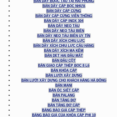
BÁN DÂY BUỘC TÀU TẠI HẢI PHÒNG
BÁN DÂY CÁP BỌC NHỰA
BÁN DÂY CÁP CỨNG
BÁN DÂY CÁP CỨNG VIỄN THÔNG
BÁN DÂY CÁP INOX 304
BÁN DÂY NEO TÀU
BÁN DÂY NEO TÀU BIỂN
BÁN DÂY NEO TÀU BIỂN UY TÍN
BÁN DÂY XÍCH CHỊU LỰC
BÁN DÂY XÍCH CHỊU LỰC CẨU HÀNG
BÁN DÂY XÍCH MẠ KẼM
BẢN DẸT HAI ĐẦU MẮT
BẢN ĐẦU CỘT
BÀN GIAO CÁP THÉP BỌC 8 L6
BÁN KHÓA CÁP
BÁN LƯỚI XÂY DỰNG
BÁN LƯỚI XÂY DỰNG CHO KHÁCH HÀNG HÀ ĐÔNG
BÁN MANI
BÁN ỐC SIẾT CÁP
BÁN PALANG
BÁN TĂNG ĐƠ
BÁN TĂNG ĐƠ CÁP
BẢNG BÁO GIÁ CÁP THÉP
BẢNG BÁO GIÁ CỦA KHÓA CÁP PHI 10