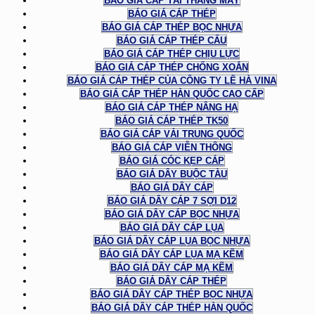
BÁO GIÁ CÁP TẢI THANG MÁY
BÁO GIÁ CÁP THÉP
BÁO GIÁ CÁP THÉP BỌC NHỰA
BÁO GIÁ CÁP THÉP CẨU
BÁO GIÁ CÁP THÉP CHỊU LỰC
BÁO GIÁ CÁP THÉP CHỐNG XOẮN
BÁO GIÁ CÁP THÉP CỦA CÔNG TY LÊ HÀ VINA
BÁO GIÁ CÁP THÉP HÀN QUỐC CAO CẤP
BÁO GIÁ CÁP THÉP NÂNG HẠ
BÁO GIÁ CÁP THÉP TK50
BÁO GIÁ CÁP VẢI TRUNG QUỐC
BÁO GIÁ CÁP VIỄN THÔNG
BÁO GIÁ CÓC KẸP CÁP
BÁO GIÁ DÂY BUỘC TÀU
BÁO GIÁ DÂY CÁP
BÁO GIÁ DÂY CÁP 7 SỢI D12
BÁO GIÁ DÂY CÁP BỌC NHỰA
BÁO GIÁ DÂY CÁP LỤA
BÁO GIÁ DÂY CÁP LỤA BỌC NHỰA
BÁO GIÁ DÂY CÁP LỤA MẠ KẼM
BÁO GIÁ DÂY CÁP MẠ KẼM
BÁO GIÁ DÂY CÁP THÉP
BÁO GIÁ DÂY CÁP THÉP BỌC NHỰA
BÁO GIÁ DÂY CÁP THÉP HÀN QUỐC