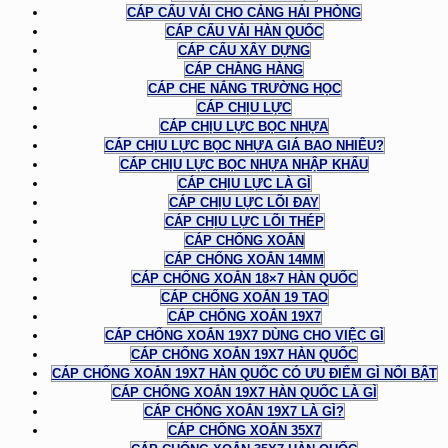
CÁP CẨU VẢI CHO CẢNG HẢI PHÒNG
CÁP CẨU VẢI HÀN QUỐC
CÁP CẨU XÂY DỰNG
CÁP CHẰNG HÀNG
CÁP CHE NẮNG TRƯỜNG HỌC
CÁP CHỊU LỰC
CÁP CHỊU LỰC BỌC NHỰA
CÁP CHỊU LỰC BỌC NHỰA GIÁ BAO NHIÊU?
CÁP CHỊU LỰC BỌC NHỰA NHẬP KHẨU
CÁP CHỊU LỰC LÀ GÌ
CÁP CHỊU LỰC LÕI ĐAY
CÁP CHỊU LỰC LÕI THÉP
CÁP CHỐNG XOẮN
CÁP CHỐNG XOẮN 14MM
CÁP CHỐNG XOẮN 18×7 HÀN QUỐC
CÁP CHỐNG XOẮN 19 TAO
CÁP CHỐNG XOẮN 19X7
CÁP CHỐNG XOẮN 19X7 DÙNG CHO VIỆC GÌ
CÁP CHỐNG XOẮN 19X7 HÀN QUỐC
CÁP CHỐNG XOẮN 19X7 HÀN QUỐC CÓ ƯU ĐIỂM GÌ NỔI BẬT
CÁP CHỐNG XOẮN 19X7 HÀN QUỐC LÀ GÌ
CÁP CHỐNG XOẮN 19X7 LÀ GÌ?
CÁP CHỐNG XOẮN 35X7