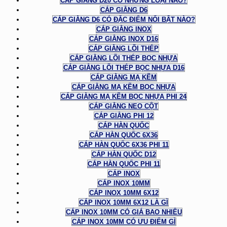
CÁP GIẰNG D20 CÓ NHỮNG LOẠI NÀO?
CÁP GIẰNG D6
CÁP GIẰNG D6 CÓ ĐẶC ĐIỂM NỔI BẬT NÀO?
CÁP GIẰNG INOX
CÁP GIẰNG INOX D16
CÁP GIẰNG LÕI THÉP
CÁP GIẰNG LÕI THÉP BỌC NHỰA
CÁP GIẰNG LÕI THÉP BỌC NHỰA D16
CÁP GIẰNG MẠ KẼM
CÁP GIẰNG MẠ KẼM BỌC NHỰA
CÁP GIẰNG MẠ KẼM BỌC NHỰA PHI 24
CÁP GIẰNG NEO CỘT
CÁP GIẰNG PHI 12
CÁP HÀN QUỐC
CÁP HÀN QUỐC 6X36
CÁP HÀN QUỐC 6X36 PHI 11
CÁP HÀN QUỐC D12
CÁP HÀN QUỐC PHI 11
CÁP INOX
CÁP INOX 10MM
CÁP INOX 10MM 6X12
CÁP INOX 10MM 6X12 LÀ GÌ
CÁP INOX 10MM CÓ GIÁ BAO NHIÊU
CÁP INOX 10MM CÓ ƯU ĐIỂM GÌ