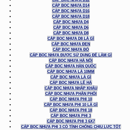
CÁP BỌC NHỰA D14
CÁP BỌC NHỰA D16
CÁP BỌC NHỰA D18
CÁP BỌC NHỰA D4
CÁP BỌC NHỰA D6
CÁP BỌC NHỰA D8
CÁP BỌC NHỰA D8 LÀ GÌ
CÁP BỌC NHỰA ĐEN
CÁP BỌC NHỰA ĐỎ
CÁP BỌC NHỰA ĐƯỢC SỬ DỤNG ĐỂ LÀM GÌ
CÁP BỌC NHỰA HÀ NỘI
CÁP BỌC NHỰA HÀN QUỐC
CÁP BỌC NHỰA LÀ 10MM
CÁP BỌC NHỰA LÀ GÌ
CÁP BỌC NHỰA LÊ HÀ
CÁP BỌC NHỰA NHẬP KHẨU
CÁP BỌC NHỰA PHÂN PHỐI
CÁP BỌC NHỰA PHI 10
CÁP BỌC NHỰA PHI 10 LÀ GÌ
CÁP BỌC NHỰA PHI 18
CÁP BỌC NHỰA PHI 3
CÁP BỌC NHỰA PHI 3 6X7
CÁP BỌC NHỰA PHI 3 CÓ TÍNH CHỐNG CHỊU LỰC TỐT