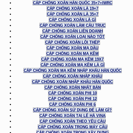
CÁP CHỐNG XOẮN HÀN QUỐC 35×7+IWRC
CÁP CHỐNG XOẮN LÀ 19×7
CÁP CHỐNG XOẮN LÀ 35×7
CÁP CHỐNG XOẮN LÀ GÌ
CÁP CHỐNG XOẮN LÀM CẨU TRỤC
CÁP CHỐNG XOẮN LIÊN DOANH
CÁP CHỐNG XOẮN LOẠI NÀO TỐT
CÁP CHỐNG XOẮN LÕI THÉP
CÁP CHỐNG XOẮN MẠ DẦU
CÁP CHỐNG XOẮN MẠ KẼM
CÁP CHỐNG XOẮN MẠ KẼM 19X7
CÁP CHỐNG XOẮN MẠ KẼM LÀ GÌ
CÁP CHỐNG XOẮN MẠ KẼM NHẬP KHẨU HÀN QUỐC
CÁP CHỐNG XOẮN NHẬP KHẨU
CÁP CHỐNG XOẮN NHẬP KHẨU HÀN QUỐC
CÁP CHỐNG XOẮN NHẬT BẢN
CÁP CHỐNG XOẮN PHI 10
CÁP CHỐNG XOẮN PHI 12
CÁP CHỐNG XOẮN PHI 6
CÁP CHỐNG XOẮN SỬ DỤNG ĐỂ LÀM GÌ?
CÁP CHỐNG XOẮN TẠI LÊ HÀ VINA
CÁP CHỐNG XOẮN THEO YÊU CẦU
CÁP CHỐNG XOẮN TRONG MÁY CẨU
CÁP CHỐNG XOẮN TRONG XÂY DỰNG