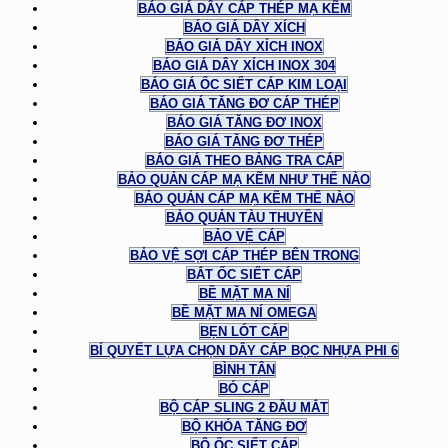
BÁO GIÁ DÂY CÁP THÉP MẠ KẼM
BÁO GIÁ DÂY XÍCH
BÁO GIÁ DÂY XÍCH INOX
BÁO GIÁ DÂY XÍCH INOX 304
BÁO GIÁ ỐC SIẾT CÁP KIM LOẠI
BÁO GIÁ TĂNG ĐƠ CÁP THÉP
BÁO GIÁ TĂNG ĐƠ INOX
BÁO GIÁ TĂNG ĐƠ THÉP
BÁO GIÁ THEO BẢNG TRA CÁP
BẢO QUẢN CÁP MẠ KẼM NHƯ THẾ NÀO
BẢO QUẢN CÁP MẠ KẼM THẾ NÀO
BẢO QUẢN TÀU THUYỀN
BẢO VỆ CÁP
BẢO VỆ SỢI CÁP THÉP BÊN TRONG
BẮT ỐC SIẾT CÁP
BỀ MẶT MA NÍ
BỀ MẶT MA NÍ OMEGA
BẸN LÓT CÁP
BÍ QUYẾT LỰA CHỌN DÂY CÁP BỌC NHỰA PHI 6
BÌNH TÂN
BÓ CÁP
BỘ CÁP SLING 2 ĐẦU MẮT
BỘ KHÓA TĂNG ĐƠ
BỘ ỐC SIẾT CÁP