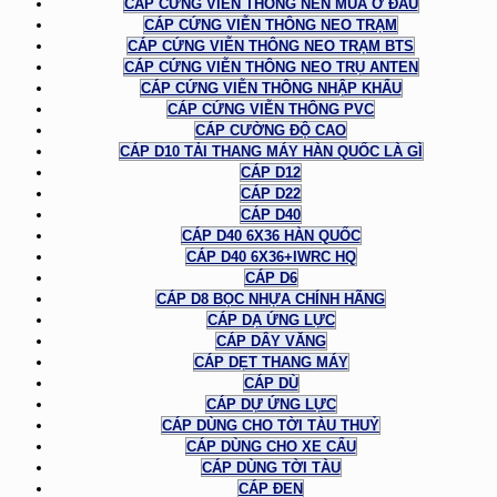
CÁP CỨNG VIỄN THÔNG NÊN MUA Ở ĐÂU
CÁP CỨNG VIỄN THÔNG NEO TRẠM
CÁP CỨNG VIỄN THÔNG NEO TRẠM BTS
CÁP CỨNG VIỄN THÔNG NEO TRỤ ANTEN
CÁP CỨNG VIỄN THÔNG NHẬP KHẨU
CÁP CỨNG VIỄN THÔNG PVC
CÁP CƯỜNG ĐỘ CAO
CÁP D10 TẢI THANG MÁY HÀN QUỐC LÀ GÌ
CÁP D12
CÁP D22
CÁP D40
CÁP D40 6X36 HÀN QUỐC
CÁP D40 6X36+IWRC HQ
CÁP D6
CÁP D8 BỌC NHỰA CHÍNH HÃNG
CÁP DẠ ỨNG LỰC
CÁP DÂY VĂNG
CÁP DẸT THANG MÁY
CÁP DÙ
CÁP DỰ ỨNG LỰC
CÁP DÙNG CHO TỜI TÀU THUỶ
CÁP DÙNG CHO XE CẨU
CÁP DÙNG TỜI TÀU
CÁP ĐEN