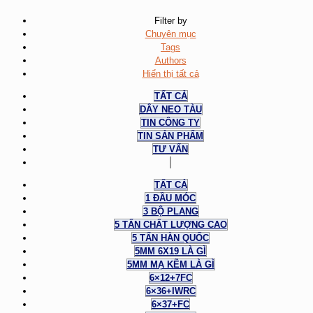
Filter by
Chuyên mục
Tags
Authors
Hiển thị tất cả
TẤT CẢ
DÂY NEO TÀU
TIN CÔNG TY
TIN SẢN PHẨM
TƯ VẤN
TẤT CẢ
1 ĐẦU MÓC
3 BỘ PLANG
5 TẤN CHẤT LƯỢNG CAO
5 TẤN HÀN QUỐC
5MM 6X19 LÀ GÌ
5MM MẠ KẼM LÀ GÌ
6×12+7FC
6×36+IWRC
6×37+FC