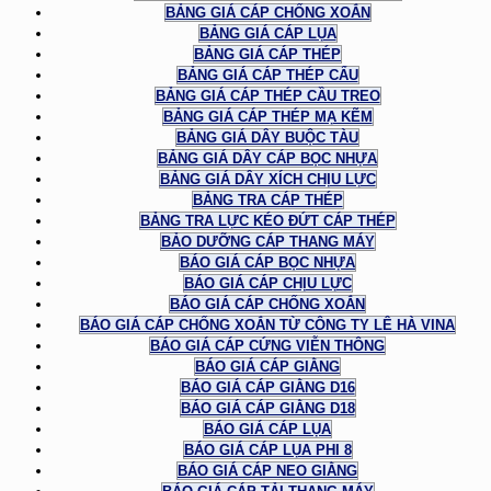
BẢNG GIÁ CÁP CHỐNG XOẮN
BẢNG GIÁ CÁP LỤA
BẢNG GIÁ CÁP THÉP
BẢNG GIÁ CÁP THÉP CẨU
BẢNG GIÁ CÁP THÉP CẦU TREO
BẢNG GIÁ CÁP THÉP MẠ KẼM
BẢNG GIÁ DÂY BUỘC TÀU
BẢNG GIÁ DÂY CÁP BỌC NHỰA
BẢNG GIÁ DÂY XÍCH CHỊU LỰC
BẢNG TRA CÁP THÉP
BẢNG TRA LỰC KÉO ĐỨT CÁP THÉP
BẢO DƯỠNG CÁP THANG MÁY
BÁO GIÁ CÁP BỌC NHỰA
BÁO GIÁ CÁP CHỊU LỰC
BÁO GIÁ CÁP CHỐNG XOẮN
BÁO GIÁ CÁP CHỐNG XOẮN TỪ CÔNG TY LÊ HÀ VINA
BÁO GIÁ CÁP CỨNG VIỄN THÔNG
BÁO GIÁ CÁP GIẰNG
BÁO GIÁ CÁP GIẰNG D16
BÁO GIÁ CÁP GIẰNG D18
BÁO GIÁ CÁP LỤA
BÁO GIÁ CÁP LỤA PHI 8
BÁO GIÁ CÁP NEO GIẰNG