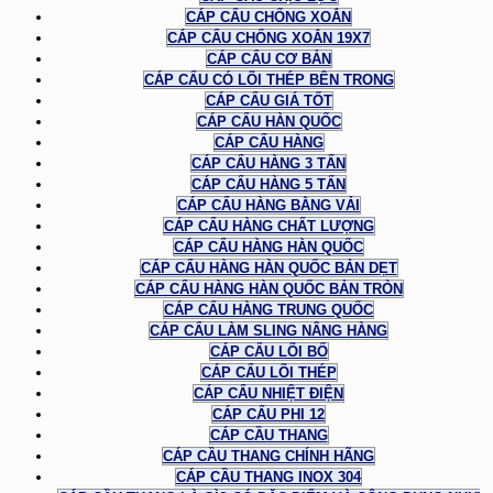
CÁP CẨU CHỐNG XOẮN
CÁP CẨU CHỐNG XOẮN 19X7
CÁP CẨU CƠ BẢN
CÁP CẨU CÓ LÕI THÉP BÊN TRONG
CÁP CẨU GIÁ TỐT
CÁP CẨU HÀN QUỐC
CÁP CẨU HÀNG
CÁP CẨU HÀNG 3 TẤN
CÁP CẨU HÀNG 5 TẤN
CÁP CẨU HÀNG BẰNG VẢI
CÁP CẨU HÀNG CHẤT LƯỢNG
CÁP CẨU HÀNG HÀN QUỐC
CÁP CẨU HÀNG HÀN QUỐC BẢN DẸT
CÁP CẨU HÀNG HÀN QUỐC BẢN TRÒN
CÁP CẨU HÀNG TRUNG QUỐC
CÁP CẨU LÀM SLING NÂNG HÀNG
CÁP CẨU LÕI BỐ
CÁP CẨU LÕI THÉP
CÁP CẨU NHIỆT ĐIỆN
CÁP CẨU PHI 12
CÁP CẦU THANG
CÁP CẦU THANG CHÍNH HÃNG
CÁP CẦU THANG INOX 304