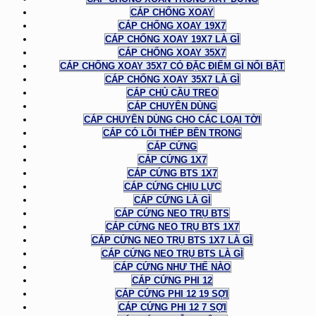
CÁP CHỐNG XOAY
CÁP CHỐNG XOAY 19X7
CÁP CHỐNG XOAY 19X7 LÀ GÌ
CÁP CHỐNG XOAY 35X7
CÁP CHỐNG XOAY 35X7 CÓ ĐẶC ĐIỂM GÌ NỔI BẬT
CÁP CHỐNG XOAY 35X7 LÀ GÌ
CÁP CHỦ CẦU TREO
CÁP CHUYÊN DÙNG
CÁP CHUYÊN DÙNG CHO CÁC LOẠI TỜI
CÁP CÓ LÕI THÉP BÊN TRONG
CÁP CỨNG
CÁP CỨNG 1X7
CÁP CỨNG BTS 1X7
CÁP CỨNG CHỊU LỰC
CÁP CỨNG LÀ GÌ
CÁP CỨNG NEO TRỤ BTS
CÁP CỨNG NEO TRỤ BTS 1X7
CÁP CỨNG NEO TRỤ BTS 1X7 LÀ GÌ
CÁP CỨNG NEO TRỤ BTS LÀ GÌ
CÁP CỨNG NHƯ THẾ NÀO
CÁP CỨNG PHI 12
CÁP CỨNG PHI 12 19 SỢI
CÁP CỨNG PHI 12 7 SỢI