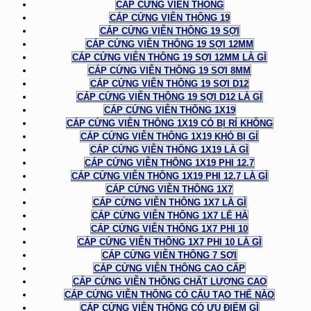
CÁP CỨNG VIỄN THÔNG
CÁP CỨNG VIỄN THÔNG 19
CÁP CỨNG VIỄN THÔNG 19 SỢI
CÁP CỨNG VIỄN THÔNG 19 SỢI 12MM
CÁP CỨNG VIỄN THÔNG 19 SỢI 12MM LÀ GÌ
CÁP CỨNG VIỄN THÔNG 19 SỢI 8MM
CÁP CỨNG VIỄN THÔNG 19 SỢI D12
CÁP CỨNG VIỄN THÔNG 19 SỢI D12 LÀ GÌ
CÁP CỨNG VIỄN THÔNG 1X19
CÁP CỨNG VIỄN THÔNG 1X19 CÓ BỊ RỈ KHÔNG
CÁP CỨNG VIỄN THÔNG 1X19 KHÓ BỊ GỈ
CÁP CỨNG VIỄN THÔNG 1X19 LÀ GÌ
CÁP CỨNG VIỄN THÔNG 1X19 PHI 12.7
CÁP CỨNG VIỄN THÔNG 1X19 PHI 12.7 LÀ GÌ
CÁP CỨNG VIỄN THÔNG 1X7
CÁP CỨNG VIỄN THÔNG 1X7 LÀ GÌ
CÁP CỨNG VIỄN THÔNG 1X7 LÊ HÀ
CÁP CỨNG VIỄN THÔNG 1X7 PHI 10
CÁP CỨNG VIỄN THÔNG 1X7 PHI 10 LÀ GÌ
CÁP CỨNG VIỄN THÔNG 7 SỢI
CÁP CỨNG VIỄN THÔNG CAO CẤP
CÁP CỨNG VIỄN THÔNG CHẤT LƯỢNG CAO
CÁP CỨNG VIỄN THÔNG CÓ CẤU TẠO THẾ NÀO
CÁP CỨNG VIỄN THÔNG CÓ ƯU ĐIỂM GÌ