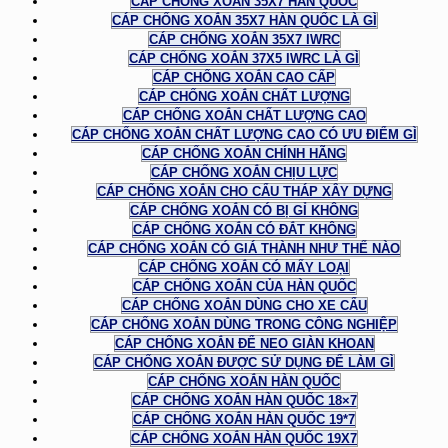
CÁP CHỐNG XOẮN 35X7 HÀN QUỐC
CÁP CHỐNG XOẮN 35X7 HÀN QUỐC LÀ GÌ
CÁP CHỐNG XOẮN 35X7 IWRC
CÁP CHỐNG XOẮN 37X5 IWRC LÀ GÌ
CÁP CHỐNG XOẮN CAO CẤP
CÁP CHỐNG XOẮN CHẤT LƯỢNG
CÁP CHỐNG XOẮN CHẤT LƯỢNG CAO
CÁP CHỐNG XOẮN CHẤT LƯỢNG CAO CÓ ƯU ĐIỂM GÌ
CÁP CHỐNG XOẮN CHÍNH HÃNG
CÁP CHỐNG XOẮN CHỊU LỰC
CÁP CHỐNG XOẮN CHO CẨU THÁP XÂY DỰNG
CÁP CHỐNG XOẮN CÓ BỊ GỈ KHÔNG
CÁP CHỐNG XOẮN CÓ ĐẮT KHÔNG
CÁP CHỐNG XOẮN CÓ GIÁ THÀNH NHƯ THẾ NÀO
CÁP CHỐNG XOẮN CÓ MẤY LOẠI
CÁP CHỐNG XOẮN CỦA HÀN QUỐC
CÁP CHỐNG XOẮN DÙNG CHO XE CẨU
CÁP CHỐNG XOẮN DÙNG TRONG CÔNG NGHIỆP
CÁP CHỐNG XOẮN ĐỂ NEO GIÀN KHOAN
CÁP CHỐNG XOẮN ĐƯỢC SỬ DỤNG ĐỂ LÀM GÌ
CÁP CHỐNG XOẮN HÀN QUỐC
CÁP CHỐNG XOẮN HÀN QUỐC 18×7
CÁP CHỐNG XOẮN HÀN QUỐC 19*7
CÁP CHỐNG XOẮN HÀN QUỐC 19X7