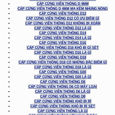
CÁP CỨNG VIỄN THÔNG D 4MM
CÁP CỨNG VIỄN THÔNG D 4MM MẠ KẼM NHÚNG NÓNG
CÁP CỨNG VIỄN THÔNG D12
CÁP CỨNG VIỄN THÔNG D12 CÓ ƯU ĐIỂM GÌ
CÁP CỨNG VIỄN THÔNG D12 KHÔNG BỊ XOẮN
CÁP CỨNG VIỄN THÔNG D12 LÀ GÌ
CÁP CỨNG VIỄN THÔNG D14
CÁP CỨNG VIỄN THÔNG D14 LÀ GÌ
CÁP CỨNG VIỄN THÔNG D16
CÁP CỨNG VIỄN THÔNG D16 KHÓ BỊ GỈ SÉT
CÁP CỨNG VIỄN THÔNG D16 LÀ GÌ
CÁP CỨNG VIỄN THÔNG D18
CÁP CỨNG VIỄN THÔNG D18 CÓ NHỮNG ĐẶC ĐIỂM GÌ
CÁP CỨNG VIỄN THÔNG D18 LÀ GÌ
CÁP CỨNG VIỄN THÔNG D20
CÁP CỨNG VIỄN THÔNG D20 LÀ GÌ
CÁP CỨNG VIỄN THÔNG D6
CÁP CỨNG VIỄN THÔNG D6 CÓ MẤY LOẠI
CÁP CỨNG VIỄN THÔNG D6 LÀ GÌ
CÁP CỨNG VIỄN THÔNG D8
CÁP CỨNG VIỄN THÔNG KHÓ BỊ RỈ
CÁP CỨNG VIỄN THÔNG KHÓ BỊ RỈ SÉT
CÁP CỨNG VIỄN THÔNG LÀ GÌ