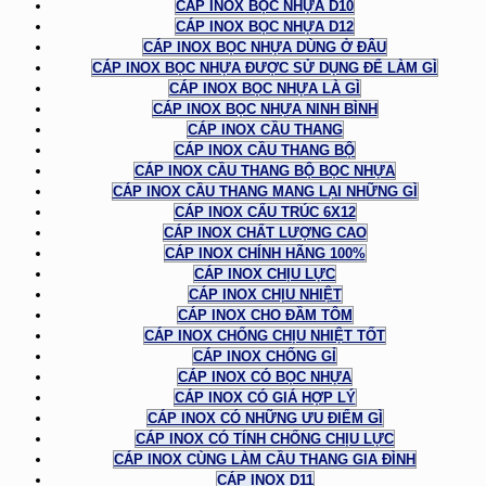
CÁP INOX BỌC NHỰA D10
CÁP INOX BỌC NHỰA D12
CÁP INOX BỌC NHỰA DÙNG Ở ĐÂU
CÁP INOX BỌC NHỰA ĐƯỢC SỬ DỤNG ĐỂ LÀM GÌ
CÁP INOX BỌC NHỰA LÀ GÌ
CÁP INOX BỌC NHỰA NINH BÌNH
CÁP INOX CẦU THANG
CÁP INOX CẦU THANG BỘ
CÁP INOX CẦU THANG BỘ BỌC NHỰA
CÁP INOX CẦU THANG MANG LẠI NHỮNG GÌ
CÁP INOX CẤU TRÚC 6X12
CÁP INOX CHẤT LƯỢNG CAO
CÁP INOX CHÍNH HÃNG 100%
CÁP INOX CHỊU LỰC
CÁP INOX CHỊU NHIỆT
CÁP INOX CHO ĐẦM TÔM
CÁP INOX CHỐNG CHỊU NHIỆT TỐT
CÁP INOX CHỐNG GỈ
CÁP INOX CÓ BỌC NHỰA
CÁP INOX CÓ GIÁ HỢP LÝ
CÁP INOX CÓ NHỮNG ƯU ĐIỂM GÌ
CÁP INOX CÓ TÍNH CHỐNG CHỊU LỰC
CÁP INOX CÙNG LÀM CẦU THANG GIA ĐÌNH
CÁP INOX D11