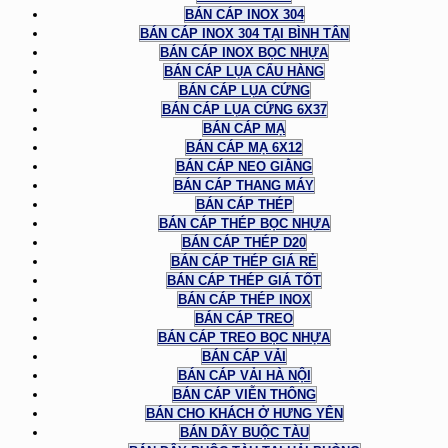
BÁN CÁP INOX 304
BÁN CÁP INOX 304 TẠI BÌNH TÂN
BÁN CÁP INOX BỌC NHỰA
BÁN CÁP LỤA CẨU HÀNG
BÁN CÁP LỤA CỨNG
BÁN CÁP LỤA CỨNG 6X37
BÁN CÁP MẠ
BÁN CÁP MẠ 6X12
BÁN CÁP NEO GIẰNG
BÁN CÁP THANG MÁY
BÁN CÁP THÉP
BÁN CÁP THÉP BỌC NHỰA
BÁN CÁP THÉP D20
BÁN CÁP THÉP GIÁ RẺ
BÁN CÁP THÉP GIÁ TỐT
BÁN CÁP THÉP INOX
BÁN CÁP TREO
BÁN CÁP TREO BỌC NHỰA
BÁN CÁP VẢI
BÁN CÁP VẢI HÀ NỘI
BÁN CÁP VIỄN THÔNG
BÁN CHO KHÁCH Ở HƯNG YÊN
BÁN DÂY BUỘC TÀU