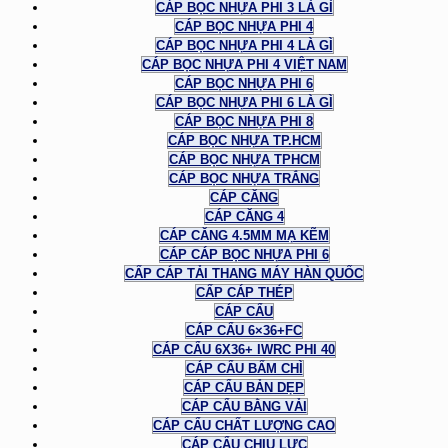
CÁP BỌC NHỰA PHI 3 LÀ GÌ
CÁP BỌC NHỰA PHI 4
CÁP BỌC NHỰA PHI 4 LÀ GÌ
CÁP BỌC NHỰA PHI 4 VIỆT NAM
CÁP BỌC NHỰA PHI 6
CÁP BỌC NHỰA PHI 6 LÀ GÌ
CÁP BỌC NHỰA PHI 8
CÁP BỌC NHỰA TP.HCM
CÁP BỌC NHỰA TPHCM
CÁP BỌC NHỰA TRẮNG
CÁP CĂNG
CÁP CĂNG 4
CÁP CĂNG 4.5MM MẠ KẼM
CÁP CÁP BỌC NHỰA PHI 6
CẤP CÁP TẢI THANG MÁY HÀN QUỐC
CẤP CÁP THÉP
CÁP CẨU
CÁP CẨU 6×36+FC
CÁP CẨU 6X36+ IWRC PHI 40
CÁP CẨU BẤM CHÌ
CÁP CẨU BẢN DẸP
CÁP CẨU BẰNG VẢI
CÁP CẨU CHẤT LƯỢNG CAO
CÁP CẨU CHỊU LỰC