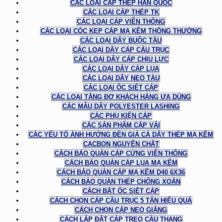
CÁC LOẠI CÁP THÉP HÀN QUỐC
CÁC LOẠI CÁP THÉP TK
CÁC LOẠI CÁP VIỄN THÔNG
CÁC LOẠI CÓC KẸP CÁP MẠ KẼM THÔNG THƯỜNG
CÁC LOẠI DÂY BUỘC TÀU
CÁC LOẠI DÂY CÁP CẨU TRỤC
CÁC LOẠI DÂY CÁP CHỊU LỰC
CÁC LOẠI DÂY CÁP LỤA
CÁC LOẠI DÂY NEO TÀU
CÁC LOẠI ỐC SIẾT CÁP
CÁC LOẠI TĂNG ĐƠ KHÁCH HÀNG ƯA DÙNG
CÁC MẪU DÂY POLYESTER LASHING
CÁC PHỤ KIỆN CÁP
CÁC SẢN PHẨM CÁP VẢI
CÁC YẾU TỐ ẢNH HƯỞNG ĐẾN GIÁ CẢ DÂY THÉP MẠ KẼM
CACBON NGUYÊN CHẤT
CÁCH BẢO QUẢN CÁP CỨNG VIỄN THÔNG
CÁCH BẢO QUẢN CÁP LỤA MẠ KẼM
CÁCH BẢO QUẢN CÁP MẠ KẼM D40 6X36
CÁCH BẢO QUẢN THÉP CHỐNG XOẮN
CÁCH BẮT ỐC SIẾT CÁP
CÁCH CHỌN CÁP CẦU TRỤC 5 TẤN HIỆU QUẢ
CÁCH CHỌN CÁP NEO GIẰNG
CÁCH LẮP ĐẶT CÁP TREO CẦU THANG