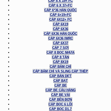
CÁP 6 X 19+ FC
CÁP 6 X 37+FC
CÁP 6*36 HÀN QUỐC
CÁP 6×19+FC
CÁP 6X12+ FC
CÁP 6X19
CÁP 6X36
CÁP 6X36 HÀN QUỐC
CÁP 6X36 IWRC
CÁP 6X37
CÁP 7 SỢI
CÁP 8 BỌC NHỰA
CÁP 8 TẤN
CÁP 8X19
CÁP BẤM CHÌ
CÁP BẤM CHÌ VÀ SLING CÁP THÉP
CÁP BẢN DẸT
CÁP BẠT
CÁP BẸ
CÁP BẸ CẨU HÀNG
CÁP BẸ VẢI
CÁP BỆN ĐƠN
CÁP BỌC 6 LÕI
CÁP BỌC D1.7