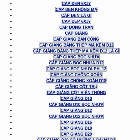
CÁP ĐEN 6X37
CÁP ĐEN KHÔNG MẠ
CÁP ĐEN LÀ GÌ
CÁP ĐEP 6X37
CÁP ĐỒNG TRẦN
CÁP GIẰNG
CÁP GIẰNG BAN CÔNG
CÁP GIẰNG BẰNG THÉP MẠ KẼM D12
CÁP GIẰNG BẰNG THÉP MẠ KẼM D12 LÀ GÌ
CÁP GIẰNG BỌC NHỰA
CÁP GIẰNG BỌC NHỰA D12
CÁP GIẰNG BỌC NHỰA PHI 12
CÁP GIẰNG CHỐNG XOẮN
CÁP GIẰNG CHỐNG XOẮN D18
CÁP GIẰNG CỘT TRỤ
CÁP GIẰNG CỘT VIỄN THÔNG
CÁP GIẰNG D10
CÁP GIẰNG D10 BỌC NHỰA
CÁP GIẰNG D12
CÁP GIẰNG D12 BỌC NHỰA
CÁP GIẰNG D16
CÁP GIẰNG D18
CÁP GIẰNG D20