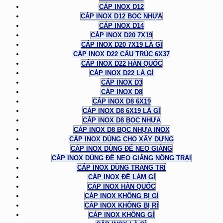
CÁP INOX D12
CÁP INOX D12 BỌC NHỰA
CÁP INOX D14
CÁP INOX D20 7X19
CÁP INOX D20 7X19 LÀ GÌ
CÁP INOX D22 CẤU TRÚC 6X37
CÁP INOX D22 HÀN QUỐC
CÁP INOX D22 LÀ GÌ
CÁP INOX D3
CÁP INOX D8
CÁP INOX D8 6X19
CÁP INOX D8 6X19 LÀ GÌ
CÁP INOX D8 BỌC NHỰA
CÁP INOX D8 BỌC NHỰA INOX
CÁP INOX DÙNG CHO XÂY DỰNG
CÁP INOX DÙNG ĐỂ NEO GIẰNG
CÁP INOX DÙNG ĐỂ NEO GIẰNG NÔNG TRẠI
CÁP INOX DÙNG TRANG TRÍ
CÁP INOX ĐỂ LÀM GÌ
CÁP INOX HÀN QUỐC
CÁP INOX KHÔNG BỊ GỈ
CÁP INOX KHÔNG BỊ RỈ
CÁP INOX KHÔNG GỈ