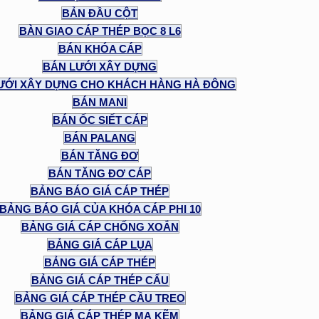
BẢN ĐẦU CỘT
BÀN GIAO CÁP THÉP BỌC 8 L6
BÁN KHÓA CÁP
BÁN LƯỚI XÂY DỰNG
ƯỚI XÂY DỰNG CHO KHÁCH HÀNG HÀ ĐÔNG
BÁN MANI
BÁN ỐC SIẾT CÁP
BÁN PALANG
BÁN TĂNG ĐƠ
BÁN TĂNG ĐƠ CÁP
BẢNG BÁO GIÁ CÁP THÉP
BẢNG BÁO GIÁ CỦA KHÓA CÁP PHI 10
BẢNG GIÁ CÁP CHỐNG XOẮN
BẢNG GIÁ CÁP LỤA
BẢNG GIÁ CÁP THÉP
BẢNG GIÁ CÁP THÉP CẨU
BẢNG GIÁ CÁP THÉP CẦU TREO
BẢNG GIÁ CÁP THÉP MẠ KẼM