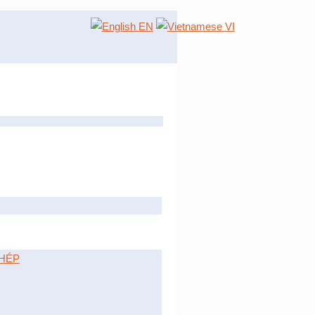
EN
VI
HÉP