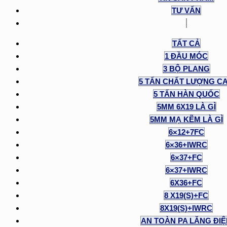
TƯ VẤN
TẤT CẢ
1 ĐẦU MÓC
3 BỘ PLANG
5 TẤN CHẤT LƯỢNG C
5 TẤN HÀN QUỐC
5MM 6X19 LÀ GÌ
5MM MẠ KẼM LÀ GÌ
6×12+7FC
6×36+IWRC
6×37+FC
6×37+IWRC
6X36+FC
8 X19(S)+FC
8X19(S)+IWRC
AN TOÀN PA LĂNG ĐI