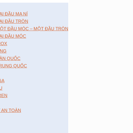
 ĐẦU MA NÍ
I ĐẦU TRÒN
̣T ĐẦU MÓC – MỘT ĐẦU TRÒN
I ĐẦU MÓC
NOX
́NG
̀N QUỐC
RUNG QUỐC
GA
 U
 REN
T AN TOÀN