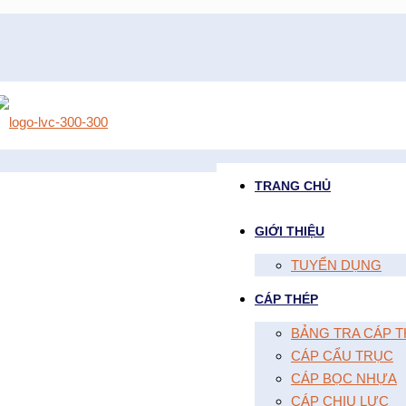
TRANG CHỦ
GIỚI THIỆU
TUYỂN DỤNG
CÁP THÉP
BẢNG TRA CÁP T
CÁP CẨU TRỤC
CÁP BỌC NHỰA
CÁP CHỊU LỰC