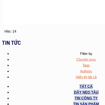
Hits: 14
TIN TỨC
Filter by
Chuyên mục
Tags
Authors
Hiển thị tất cả
TẤT CẢ
DÂY NEO TÀU
TIN CÔNG TY
TIN SẢN PHẨM