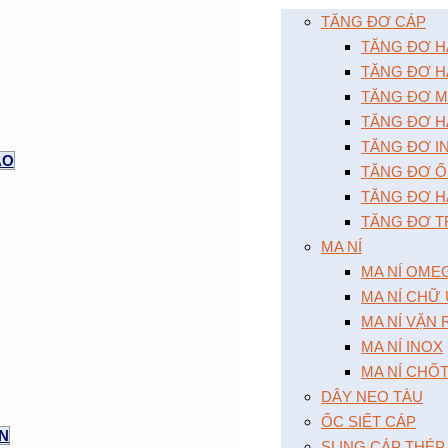
TĂNG ĐƠ CÁP
TĂNG ĐƠ HAI
TĂNG ĐƠ HA
TĂNG ĐƠ MÔ
TĂNG ĐƠ HA
TĂNG ĐƠ I
AO
TĂNG ĐƠ Ô
TĂNG ĐƠ HA
TĂNG ĐƠ T
MA NÍ
MA NÍ OME
MA NÍ CHỮ
MA NÍ VẶN
MA NÍ INOX
MA NÍ CHỐ
DÂY NEO TÀU
ỐC SIẾT CÁP
ỆN
SLING CÁP THÉP