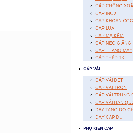
CÁP CHỐNG XOĂ
CÁP INOX
CÁP KHOAN CỌC
CÁP LỤA
CÁP MẠ KẼM
CÁP NEO GIẰNG
CÁP THANG MÁY
CÁP THÉP TK
CÁP VẢI
CÁP VẢI DẸT
CÁP VẢI TRÒN
CÁP VẢI TRUNG
CÁP VẢI HÀN QU
DAY-TANG-DO-C
DÂY CÁP DÙ
PHỤ KIỆN CÁP