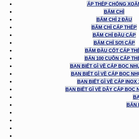
ÁP THÉP CHỐNG XOẮ
BẤM CHÌ
BẤM CHÌ 2 ĐẦU
BẤM CHÌ CÁP THÉP
BẤM CHÌ ĐẦU CÁP
BẤM CHÌ SỢI CÁP
BẤM ĐẦU CỐT CÁP TH
BÁN 100 CUỘN CÁP TH
BẠN BIẾT GÌ VỀ CÁP BỌC NH
BẠN BIẾT GÌ VỀ CÁP BỌC NHỰ
BẠN BIẾT GÌ VỀ CÁP INOX
BẠN BIẾT GÌ VỀ DÂY CÁP BỌC 
BẠ
BÁN 