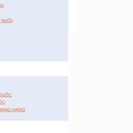
́N
 NHỒI
 QUỐC
ỐC
HANG-HANG