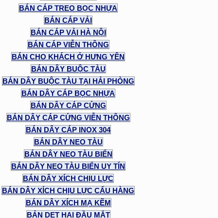
BÁN CÁP TREO BỌC NHỰA
BÁN CÁP VẢI
BÁN CÁP VẢI HÀ NỘI
BÁN CÁP VIỄN THÔNG
BÁN CHO KHÁCH Ở HƯNG YÊN
BÁN DÂY BUỘC TÀU
BÁN DÂY BUỘC TÀU TẠI HẢI PHÒNG
BÁN DÂY CÁP BỌC NHỰA
BÁN DÂY CÁP CỨNG
BÁN DÂY CÁP CỨNG VIỄN THÔNG
BÁN DÂY CÁP INOX 304
BÁN DÂY NEO TÀU
BÁN DÂY NEO TÀU BIỂN
BÁN DÂY NEO TÀU BIỂN UY TÍN
BÁN DÂY XÍCH CHỊU LỰC
BÁN DÂY XÍCH CHỊU LỰC CẨU HÀNG
BÁN DÂY XÍCH MẠ KẼM
BẢN DẸT HAI ĐẦU MẮT