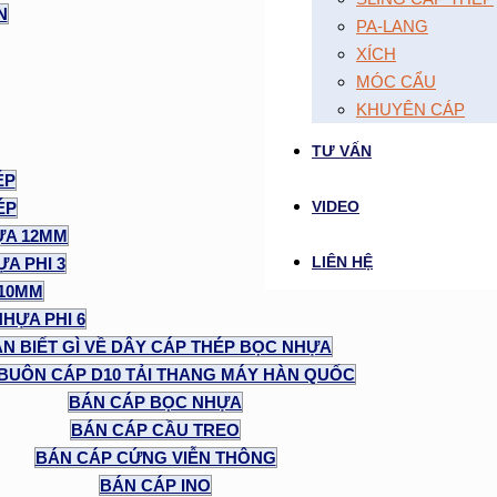
N
PA-LANG
XÍCH
MÓC CẨU
KHUYÊN CÁP
TƯ VẤN
ÉP
VIDEO
ÉP
ỰA 12MM
LIÊN HỆ
A PHI 3
 10MM
NHỰA PHI 6
N BIẾT GÌ VỀ DÂY CÁP THÉP BỌC NHỰA
BUÔN CÁP D10 TẢI THANG MÁY HÀN QUỐC
BÁN CÁP BỌC NHỰA
BÁN CÁP CẦU TREO
BÁN CÁP CỨNG VIỄN THÔNG
BÁN CÁP INO