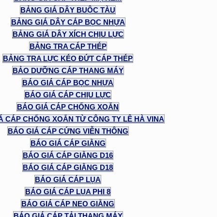
BẢNG GIÁ DÂY BUỘC TÀU
BẢNG GIÁ DÂY CÁP BỌC NHỰA
BẢNG GIÁ DÂY XÍCH CHỊU LỰC
BẢNG TRA CÁP THÉP
BẢNG TRA LỰC KÉO ĐỨT CÁP THÉP
BẢO DƯỠNG CÁP THANG MÁY
BÁO GIÁ CÁP BỌC NHỰA
BÁO GIÁ CÁP CHỊU LỰC
BÁO GIÁ CÁP CHỐNG XOẮN
Á CÁP CHỐNG XOẮN TỪ CÔNG TY LÊ HÀ VINA
BÁO GIÁ CÁP CỨNG VIỄN THÔNG
BÁO GIÁ CÁP GIẰNG
BÁO GIÁ CÁP GIẰNG D16
BÁO GIÁ CÁP GIẰNG D18
BÁO GIÁ CÁP LỤA
BÁO GIÁ CÁP LỤA PHI 8
BÁO GIÁ CÁP NEO GIẰNG
BÁO GIÁ CÁP TẢI THANG MÁY