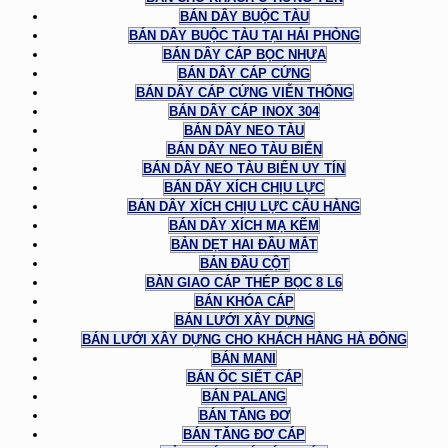
BÁN DÂY BUỘC TÀU
BÁN DÂY BUỘC TÀU TẠI HẢI PHÒNG
BÁN DÂY CÁP BỌC NHỰA
BÁN DÂY CÁP CỨNG
BÁN DÂY CÁP CỨNG VIỄN THÔNG
BÁN DÂY CÁP INOX 304
BÁN DÂY NEO TÀU
BÁN DÂY NEO TÀU BIỂN
BÁN DÂY NEO TÀU BIỂN UY TÍN
BÁN DÂY XÍCH CHỊU LỰC
BÁN DÂY XÍCH CHỊU LỰC CẨU HÀNG
BÁN DÂY XÍCH MẠ KẼM
BẢN DẸT HAI ĐẦU MẮT
BẢN ĐẦU CỘT
BÀN GIAO CÁP THÉP BỌC 8 L6
BÁN KHÓA CÁP
BÁN LƯỚI XÂY DỰNG
BÁN LƯỚI XÂY DỰNG CHO KHÁCH HÀNG HÀ ĐÔNG
BÁN MANI
BÁN ỐC SIẾT CÁP
BÁN PALANG
BÁN TĂNG ĐƠ
BÁN TĂNG ĐƠ CÁP