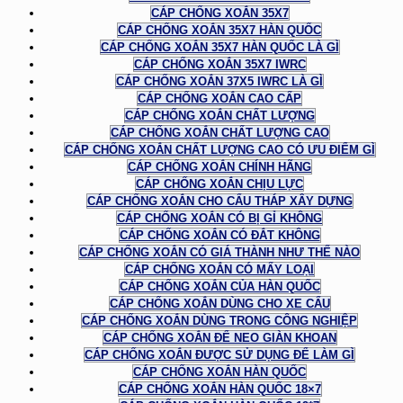
CÁP CHỐNG XOẮN 35X7
CÁP CHỐNG XOẮN 35X7 HÀN QUỐC
CÁP CHỐNG XOẮN 35X7 HÀN QUỐC LÀ GÌ
CÁP CHỐNG XOẮN 35X7 IWRC
CÁP CHỐNG XOẮN 37X5 IWRC LÀ GÌ
CÁP CHỐNG XOẮN CAO CẤP
CÁP CHỐNG XOẮN CHẤT LƯỢNG
CÁP CHỐNG XOẮN CHẤT LƯỢNG CAO
CÁP CHỐNG XOẮN CHẤT LƯỢNG CAO CÓ ƯU ĐIỂM GÌ
CÁP CHỐNG XOẮN CHÍNH HÃNG
CÁP CHỐNG XOẮN CHỊU LỰC
CÁP CHỐNG XOẮN CHO CẨU THÁP XÂY DỰNG
CÁP CHỐNG XOẮN CÓ BỊ GỈ KHÔNG
CÁP CHỐNG XOẮN CÓ ĐẮT KHÔNG
CÁP CHỐNG XOẮN CÓ GIÁ THÀNH NHƯ THẾ NÀO
CÁP CHỐNG XOẮN CÓ MẤY LOẠI
CÁP CHỐNG XOẮN CỦA HÀN QUỐC
CÁP CHỐNG XOẮN DÙNG CHO XE CẨU
CÁP CHỐNG XOẮN DÙNG TRONG CÔNG NGHIỆP
CÁP CHỐNG XOẮN ĐỂ NEO GIÀN KHOAN
CÁP CHỐNG XOẮN ĐƯỢC SỬ DỤNG ĐỂ LÀM GÌ
CÁP CHỐNG XOẮN HÀN QUỐC
CÁP CHỐNG XOẮN HÀN QUỐC 18×7