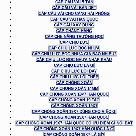
CÁP CẨU VẢI 5 TẤN
CÁP CẨU VẢI BẢN DẸT
CÁP CẨU VẢI CHO CẢNG HẢI PHÒNG
CÁP CẨU VẢI HÀN QUỐC
CÁP CẨU XÂY DỰNG
CÁP CHẰNG HÀNG
CÁP CHE NẮNG TRƯỜNG HỌC
CÁP CHỊU LỰC
CÁP CHỊU LỰC BỌC NHỰA
CÁP CHỊU LỰC BỌC NHỰA GIÁ BAO NHIÊU?
CÁP CHỊU LỰC BỌC NHỰA NHẬP KHẨU
CÁP CHỊU LỰC LÀ GÌ
CÁP CHỊU LỰC LÕI ĐAY
CÁP CHỊU LỰC LÕI THÉP
CÁP CHỐNG XOẮN
CÁP CHỐNG XOẮN 14MM
CÁP CHỐNG XOẮN 18×7 HÀN QUỐC
CÁP CHỐNG XOẮN 19 TAO
CÁP CHỐNG XOẮN 19X7
CÁP CHỐNG XOẮN 19X7 DÙNG CHO VIỆC GÌ
CÁP CHỐNG XOẮN 19X7 HÀN QUỐC
CÁP CHỐNG XOẮN 19X7 HÀN QUỐC CÓ ƯU ĐIỂM GÌ NỔI BẬT
CÁP CHỐNG XOẮN 19X7 HÀN QUỐC LÀ GÌ
CÁP CHỐNG XOẮN 19X7 LÀ GÌ?