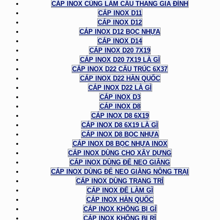
CÁP INOX CÙNG LÀM CẦU THANG GIA ĐÌNH
CÁP INOX D11
CÁP INOX D12
CÁP INOX D12 BỌC NHỰA
CÁP INOX D14
CÁP INOX D20 7X19
CÁP INOX D20 7X19 LÀ GÌ
CÁP INOX D22 CẤU TRÚC 6X37
CÁP INOX D22 HÀN QUỐC
CÁP INOX D22 LÀ GÌ
CÁP INOX D3
CÁP INOX D8
CÁP INOX D8 6X19
CÁP INOX D8 6X19 LÀ GÌ
CÁP INOX D8 BỌC NHỰA
CÁP INOX D8 BỌC NHỰA INOX
CÁP INOX DÙNG CHO XÂY DỰNG
CÁP INOX DÙNG ĐỂ NEO GIẰNG
CÁP INOX DÙNG ĐỂ NEO GIẰNG NÔNG TRẠI
CÁP INOX DÙNG TRANG TRÍ
CÁP INOX ĐỂ LÀM GÌ
CÁP INOX HÀN QUỐC
CÁP INOX KHÔNG BỊ GỈ
CÁP INOX KHÔNG BỊ RỈ