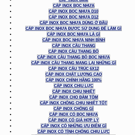
CÁP INOX BỌC NHỰA
CÁP INOX BỌC NHỰA D10
CÁP INOX BỌC NHỰA D12
CÁP INOX BỌC NHỰA DÙNG Ở ĐÂU
CÁP INOX BỌC NHỰA ĐƯỢC SỬ DỤNG ĐỂ LÀM GÌ
CÁP INOX BỌC NHỰA LÀ GÌ
CÁP INOX BỌC NHỰA NINH BÌNH
CÁP INOX CẦU THANG
CÁP INOX CẦU THANG BỘ
CÁP INOX CẦU THANG BỘ BỌC NHỰA
CÁP INOX CẦU THANG MANG LẠI NHỮNG GÌ
CÁP INOX CẤU TRÚC 6X12
CÁP INOX CHẤT LƯỢNG CAO
CÁP INOX CHÍNH HÃNG 100%
CÁP INOX CHỊU LỰC
CÁP INOX CHỊU NHIỆT
CÁP INOX CHO ĐẦM TÔM
CÁP INOX CHỐNG CHỊU NHIỆT TỐT
CÁP INOX CHỐNG GỈ
CÁP INOX CÓ BỌC NHỰA
CÁP INOX CÓ GIÁ HỢP LÝ
CÁP INOX CÓ NHỮNG ƯU ĐIỂM GÌ
CÁP INOX CÓ TÍNH CHỐNG CHỊU LỰC