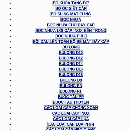
BỘ KHÓA TĂNG ĐƠ
BỘ ỐC SIẾT CÁP
BỘ SLING MẮT CỨNG
BỌC NHỰA
BỌC NHỰA CHO DÂY CÁP
BỌC NHỰA LÕI CÁP INOX BÊN TRONG
BỌC NHỰA PHI 8
BÔI DẦU LÊN TOÀN BỘ BỀ MẶT DÂY CÁP
BU LÔNG
BULONG D10
BULONG D12
BULONG D14
BULONG D16
BULONG D18
BULONG D8
BULONG RN
BULONG RT
BUỘC TÀU PP
BUỘC TÀU THUYỀN
CÁC LOẠI CÁP CHỐNG XOẮN
CÁC LOẠI CÁP INOX
CÁC LOẠI CÁP LỤA
CÁC LOẠI CÁP LỤA PHI 4
CÁC LOẠI CÁP NEO GIẰNG