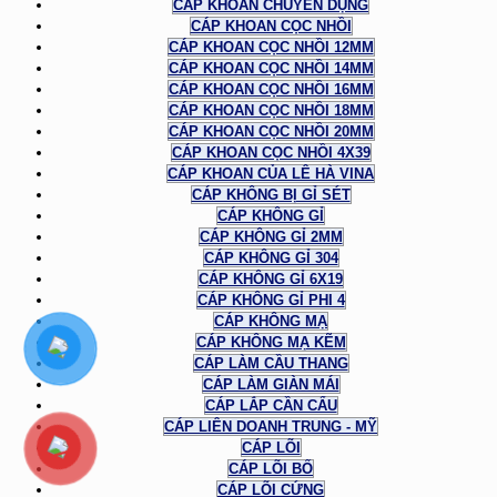
CÁP KHOAN CHUYÊN DỤNG
CÁP KHOAN CỌC NHỒI
CÁP KHOAN CỌC NHỒI 12MM
CÁP KHOAN CỌC NHỒI 14MM
CÁP KHOAN CỌC NHỒI 16MM
CÁP KHOAN CỌC NHỒI 18MM
CÁP KHOAN CỌC NHỒI 20MM
CÁP KHOAN CỌC NHỒI 4X39
CÁP KHOAN CỦA LÊ HÀ VINA
CÁP KHÔNG BỊ GỈ SÉT
CÁP KHÔNG GỈ
CÁP KHÔNG GỈ 2MM
CÁP KHÔNG GỈ 304
CÁP KHÔNG GỈ 6X19
CÁP KHÔNG GỈ PHI 4
CÁP KHÔNG MẠ
CÁP KHÔNG MẠ KẼM
CÁP LÀM CẦU THANG
CÁP LÀM GIÀN MÁI
CÁP LẮP CẦN CẨU
CÁP LIÊN DOANH TRUNG - MỸ
CÁP LÕI
CÁP LÕI BỐ
CÁP LÕI CỨNG