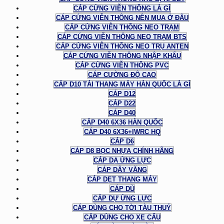
CÁP CỨNG VIỄN THÔNG LÀ GÌ
CÁP CỨNG VIỄN THÔNG NÊN MUA Ở ĐÂU
CÁP CỨNG VIỄN THÔNG NEO TRẠM
CÁP CỨNG VIỄN THÔNG NEO TRẠM BTS
CÁP CỨNG VIỄN THÔNG NEO TRỤ ANTEN
CÁP CỨNG VIỄN THÔNG NHẬP KHẨU
CÁP CỨNG VIỄN THÔNG PVC
CÁP CƯỜNG ĐỘ CAO
CÁP D10 TẢI THANG MÁY HÀN QUỐC LÀ GÌ
CÁP D12
CÁP D22
CÁP D40
CÁP D40 6X36 HÀN QUỐC
CÁP D40 6X36+IWRC HQ
CÁP D6
CÁP D8 BỌC NHỰA CHÍNH HÃNG
CÁP DẠ ỨNG LỰC
CÁP DÂY VĂNG
CÁP DẸT THANG MÁY
CÁP DÙ
CÁP DỰ ỨNG LỰC
CÁP DÙNG CHO TỜI TÀU THUỶ
CÁP DÙNG CHO XE CẨU