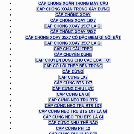
CÁP CHỐNG XOẮN TRONG MÁY CẨU
CÁP CHỐNG XOẮN TRONG XÂY DỰNG
CÁP CHỐNG XOAY
CÁP CHỐNG XOAY 19X7
CÁP CHỐNG XOAY 19X7 LÀ GÌ
CÁP CHỐNG XOAY 35X7
CÁP CHỐNG XOAY 35X7 CÓ ĐẶC ĐIỂM GÌ NỔI BẬT
CÁP CHỐNG XOAY 35X7 LÀ GÌ
CÁP CHỦ CẦU TREO
CÁP CHUYÊN DÙNG
CÁP CHUYÊN DÙNG CHO CÁC LOẠI TỜI
CÁP CÓ LÕI THÉP BÊN TRONG
CÁP CỨNG
CÁP CỨNG 1X7
CÁP CỨNG BTS 1X7
CÁP CỨNG CHỊU LỰC
CÁP CỨNG LÀ GÌ
CÁP CỨNG NEO TRỤ BTS
CÁP CỨNG NEO TRỤ BTS 1X7
CÁP CỨNG NEO TRỤ BTS 1X7 LÀ GÌ
CÁP CỨNG NEO TRỤ BTS LÀ GÌ
CÁP CỨNG NHƯ THẾ NÀO
CÁP CỨNG PHI 12