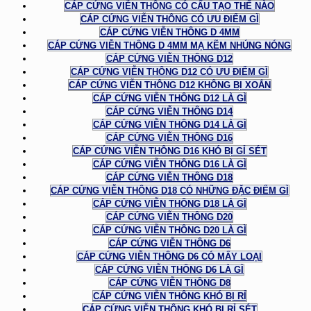
CÁP CỨNG VIỄN THÔNG CÓ CẤU TẠO THẾ NÀO
CÁP CỨNG VIỄN THÔNG CÓ ƯU ĐIỂM GÌ
CÁP CỨNG VIỄN THÔNG D 4MM
CÁP CỨNG VIỄN THÔNG D 4MM MẠ KẼM NHÚNG NÓNG
CÁP CỨNG VIỄN THÔNG D12
CÁP CỨNG VIỄN THÔNG D12 CÓ ƯU ĐIỂM GÌ
CÁP CỨNG VIỄN THÔNG D12 KHÔNG BỊ XOẮN
CÁP CỨNG VIỄN THÔNG D12 LÀ GÌ
CÁP CỨNG VIỄN THÔNG D14
CÁP CỨNG VIỄN THÔNG D14 LÀ GÌ
CÁP CỨNG VIỄN THÔNG D16
CÁP CỨNG VIỄN THÔNG D16 KHÓ BỊ GỈ SÉT
CÁP CỨNG VIỄN THÔNG D16 LÀ GÌ
CÁP CỨNG VIỄN THÔNG D18
CÁP CỨNG VIỄN THÔNG D18 CÓ NHỮNG ĐẶC ĐIỂM GÌ
CÁP CỨNG VIỄN THÔNG D18 LÀ GÌ
CÁP CỨNG VIỄN THÔNG D20
CÁP CỨNG VIỄN THÔNG D20 LÀ GÌ
CÁP CỨNG VIỄN THÔNG D6
CÁP CỨNG VIỄN THÔNG D6 CÓ MẤY LOẠI
CÁP CỨNG VIỄN THÔNG D6 LÀ GÌ
CÁP CỨNG VIỄN THÔNG D8
CÁP CỨNG VIỄN THÔNG KHÓ BỊ RỈ
CÁP CỨNG VIỄN THÔNG KHÓ BỊ RỈ SÉT