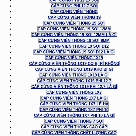
CÁP CỨNG PHI 12 19 SỢI
CÁP CỨNG PHI 12 7 SỢI
CÁP CỨNG VIỄN THÔNG
CÁP CỨNG VIỄN THÔNG 19
CÁP CỨNG VIỄN THÔNG 19 SỢI
CÁP CỨNG VIỄN THÔNG 19 SỢI 12MM
CÁP CỨNG VIỄN THÔNG 19 SỢI 12MM LÀ GÌ
CÁP CỨNG VIỄN THÔNG 19 SỢI 8MM
CÁP CỨNG VIỄN THÔNG 19 SỢI D12
CÁP CỨNG VIỄN THÔNG 19 SỢI D12 LÀ GÌ
CÁP CỨNG VIỄN THÔNG 1X19
CÁP CỨNG VIỄN THÔNG 1X19 CÓ BỊ RỈ KHÔNG
CÁP CỨNG VIỄN THÔNG 1X19 KHÓ BỊ GỈ
CÁP CỨNG VIỄN THÔNG 1X19 LÀ GÌ
CÁP CỨNG VIỄN THÔNG 1X19 PHI 12.7
CÁP CỨNG VIỄN THÔNG 1X19 PHI 12.7 LÀ GÌ
CÁP CỨNG VIỄN THÔNG 1X7
CÁP CỨNG VIỄN THÔNG 1X7 LÀ GÌ
CÁP CỨNG VIỄN THÔNG 1X7 LÊ HÀ
CÁP CỨNG VIỄN THÔNG 1X7 PHI 10
CÁP CỨNG VIỄN THÔNG 1X7 PHI 10 LÀ GÌ
CÁP CỨNG VIỄN THÔNG 7 SỢI
CÁP CỨNG VIỄN THÔNG CAO CẤP
CÁP CỨNG VIỄN THÔNG CHẤT LƯỢNG CAO