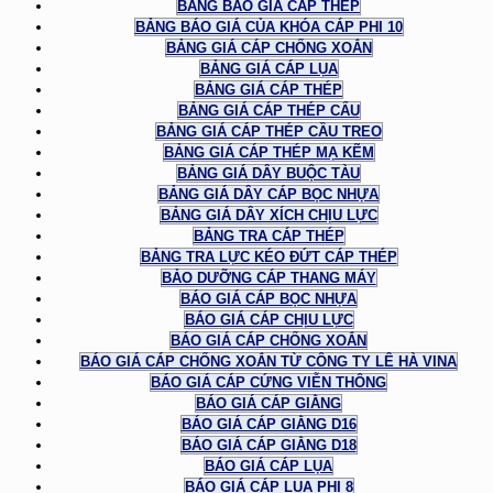
BẢNG BÁO GIÁ CÁP THÉP
BẢNG BÁO GIÁ CỦA KHÓA CÁP PHI 10
BẢNG GIÁ CÁP CHỐNG XOẮN
BẢNG GIÁ CÁP LỤA
BẢNG GIÁ CÁP THÉP
BẢNG GIÁ CÁP THÉP CẨU
BẢNG GIÁ CÁP THÉP CẦU TREO
BẢNG GIÁ CÁP THÉP MẠ KẼM
BẢNG GIÁ DÂY BUỘC TÀU
BẢNG GIÁ DÂY CÁP BỌC NHỰA
BẢNG GIÁ DÂY XÍCH CHỊU LỰC
BẢNG TRA CÁP THÉP
BẢNG TRA LỰC KÉO ĐỨT CÁP THÉP
BẢO DƯỠNG CÁP THANG MÁY
BÁO GIÁ CÁP BỌC NHỰA
BÁO GIÁ CÁP CHỊU LỰC
BÁO GIÁ CÁP CHỐNG XOẮN
BÁO GIÁ CÁP CHỐNG XOẮN TỪ CÔNG TY LÊ HÀ VINA
BÁO GIÁ CÁP CỨNG VIỄN THÔNG
BÁO GIÁ CÁP GIẰNG
BÁO GIÁ CÁP GIẰNG D16
BÁO GIÁ CÁP GIẰNG D18
BÁO GIÁ CÁP LỤA
BÁO GIÁ CÁP LỤA PHI 8