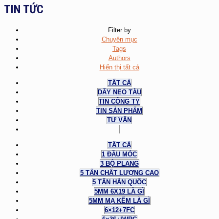
TIN TỨC
Filter by
Chuyên mục
Tags
Authors
Hiển thị tất cả
TẤT CẢ
DÂY NEO TÀU
TIN CÔNG TY
TIN SẢN PHẨM
TƯ VẤN
TẤT CẢ
1 ĐẦU MÓC
3 BỘ PLANG
5 TẤN CHẤT LƯỢNG CAO
5 TẤN HÀN QUỐC
5MM 6X19 LÀ GÌ
5MM MẠ KẼM LÀ GÌ
6×12+7FC