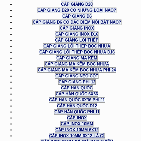
CÁP GIẰNG D20
CÁP GIẰNG D20 CÓ NHỮNG LOẠI NÀO?
CÁP GIẰNG D6
CÁP GIẰNG D6 CÓ ĐẶC ĐIỂM NỔI BẬT NÀO?
CÁP GIẰNG INOX
CÁP GIẰNG INOX D16
CÁP GIẰNG LÕI THÉP
CÁP GIẰNG LÕI THÉP BỌC NHỰA
CÁP GIẰNG LÕI THÉP BỌC NHỰA D16
CÁP GIẰNG MẠ KẼM
CÁP GIẰNG MẠ KẼM BỌC NHỰA
CÁP GIẰNG MẠ KẼM BỌC NHỰA PHI 24
CÁP GIẰNG NEO CỘT
CÁP GIẰNG PHI 12
CÁP HÀN QUỐC
CÁP HÀN QUỐC 6X36
CÁP HÀN QUỐC 6X36 PHI 11
CÁP HÀN QUỐC D12
CÁP HÀN QUỐC PHI 11
CÁP INOX
CÁP INOX 10MM
CÁP INOX 10MM 6X12
CÁP INOX 10MM 6X12 LÀ GÌ