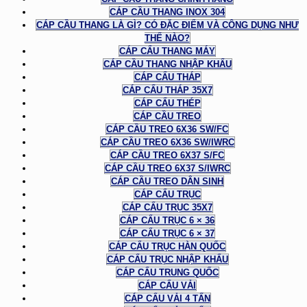
CÁP CẦU THANG INOX 304
CÁP CẦU THANG LÀ GÌ? CÓ ĐẶC ĐIỂM VÀ CÔNG DỤNG NHƯ
THẾ NÀO?
CÁP CẨU THANG MÁY
CÁP CẦU THANG NHẬP KHẨU
CÁP CẨU THÁP
CÁP CẨU THÁP 35X7
CÁP CẨU THÉP
CÁP CẦU TREO
CÁP CẦU TREO 6X36 SW/FC
CÁP CẦU TREO 6X36 SW/IWRC
CÁP CẦU TREO 6X37 S/FC
CÁP CẦU TREO 6X37 S/IWRC
CÁP CẦU TREO DÂN SINH
CÁP CẨU TRỤC
CÁP CẨU TRỤC 35X7
CÁP CẨU TRỤC 6 × 36
CÁP CẨU TRỤC 6 × 37
CÁP CẨU TRỤC HÀN QUỐC
CÁP CẨU TRỤC NHẬP KHẨU
CÁP CẨU TRUNG QUỐC
CÁP CẨU VẢI
CÁP CẨU VẢI 4 TẤN