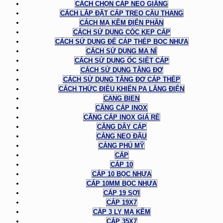
CÁCH CHỌN CÁP NEO GIẰNG
CÁCH LẮP ĐẶT CÁP TREO CẦU THANG
CÁCH MẠ KẼM ĐIỆN PHÂN
CÁCH SỬ DỤNG CÓC KẸP CÁP
CÁCH SỬ DỤNG ĐỂ CÁP THÉP BỌC NHỰA
CÁCH SỬ DỤNG MA NÍ
CÁCH SỬ DỤNG ỐC SIẾT CÁP
CÁCH SỬ DỤNG TĂNG ĐƠ
CÁCH SỬ DỤNG TĂNG ĐƠ CÁP THÉP
CÁCH THỨC ĐIỀU KHIỂN PA LĂNG ĐIỆN
CANG BIEN
CĂNG CÁP INOX
CĂNG CÁP INOX GIÁ RẺ
CĂNG DÂY CÁP
CẢNG NEO ĐẬU
CẢNG PHÚ MỸ
CÁP
CÁP 10
CÁP 10 BỌC NHỰA
CÁP 10MM BỌC NHỰA
CÁP 19 SỢI
CÁP 19X7
CÁP 3 LY MẠ KẼM
CÁP 35X7