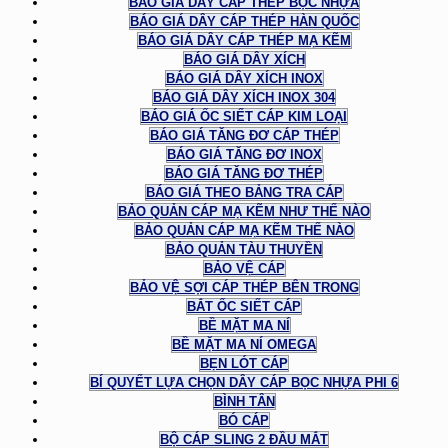
BÁO GIÁ DÂY CÁP THÉP BỌC NHỰA
BÁO GIÁ DÂY CÁP THÉP HÀN QUỐC
BÁO GIÁ DÂY CÁP THÉP MẠ KẼM
BÁO GIÁ DÂY XÍCH
BÁO GIÁ DÂY XÍCH INOX
BÁO GIÁ DÂY XÍCH INOX 304
BÁO GIÁ ỐC SIẾT CÁP KIM LOẠI
BÁO GIÁ TĂNG ĐƠ CÁP THÉP
BÁO GIÁ TĂNG ĐƠ INOX
BÁO GIÁ TĂNG ĐƠ THÉP
BÁO GIÁ THEO BẢNG TRA CÁP
BẢO QUẢN CÁP MẠ KẼM NHƯ THẾ NÀO
BẢO QUẢN CÁP MẠ KẼM THẾ NÀO
BẢO QUẢN TÀU THUYỀN
BẢO VỆ CÁP
BẢO VỆ SỢI CÁP THÉP BÊN TRONG
BẮT ỐC SIẾT CÁP
BỀ MẶT MA NÍ
BỀ MẶT MA NÍ OMEGA
BẸN LÓT CÁP
BÍ QUYẾT LỰA CHỌN DÂY CÁP BỌC NHỰA PHI 6
BÌNH TÂN
BÓ CÁP
BỘ CÁP SLING 2 ĐẦU MẮT