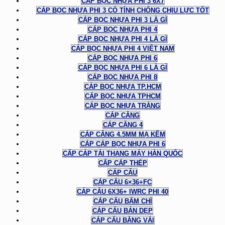
CÁP BỌC NHỰA PHI 3 6X7
CÁP BỌC NHỰA PHI 3 CÓ TÍNH CHỐNG CHỊU LỰC TỐT
CÁP BỌC NHỰA PHI 3 LÀ GÌ
CÁP BỌC NHỰA PHI 4
CÁP BỌC NHỰA PHI 4 LÀ GÌ
CÁP BỌC NHỰA PHI 4 VIỆT NAM
CÁP BỌC NHỰA PHI 6
CÁP BỌC NHỰA PHI 6 LÀ GÌ
CÁP BỌC NHỰA PHI 8
CÁP BỌC NHỰA TP.HCM
CÁP BỌC NHỰA TPHCM
CÁP BỌC NHỰA TRẮNG
CÁP CĂNG
CÁP CĂNG 4
CÁP CĂNG 4.5MM MẠ KẼM
CÁP CÁP BỌC NHỰA PHI 6
CẤP CÁP TẢI THANG MÁY HÀN QUỐC
CẤP CÁP THÉP
CÁP CẨU
CÁP CẨU 6×36+FC
CÁP CẨU 6X36+ IWRC PHI 40
CÁP CẨU BẤM CHÌ
CÁP CẨU BẢN DẸP
CÁP CẨU BẰNG VẢI