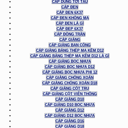
CÁP DÙNG TỜI TÀU
CÁP ĐEN
CÁP ĐEN 6X37
CÁP ĐEN KHÔNG MẠ
CÁP ĐEN LÀ GÌ
CÁP ĐEP 6X37
CÁP ĐỒNG TRẦN
CÁP GIẰNG
CÁP GIẰNG BAN CÔNG
CÁP GIẰNG BẰNG THÉP MẠ KẼM D12
CÁP GIẰNG BẰNG THÉP MẠ KẼM D12 LÀ GÌ
CÁP GIẰNG BỌC NHỰA
CÁP GIẰNG BỌC NHỰA D12
CÁP GIẰNG BỌC NHỰA PHI 12
CÁP GIẰNG CHỐNG XOẮN
CÁP GIẰNG CHỐNG XOẮN D18
CÁP GIẰNG CỘT TRỤ
CÁP GIẰNG CỘT VIỄN THÔNG
CÁP GIẰNG D10
CÁP GIẰNG D10 BỌC NHỰA
CÁP GIẰNG D12
CÁP GIẰNG D12 BỌC NHỰA
CÁP GIẰNG D16
CÁP GIẰNG D18