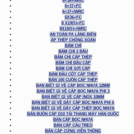
6×36+IWRC
6×37+FC
6×37+IWRC
6X36+FC
8 X19(S)+FC
8X19(S)+IWRC
AN TOÀN PA LĂNG ĐIỆN
ÁP THÉP CHỐNG XOẮN
BẤM CHÌ
BẤM CHÌ 2 ĐẦU
BẤM CHÌ CÁP THÉP
BẤM CHÌ ĐẦU CÁP
BẤM CHÌ SỢI CÁP
BẤM ĐẦU CỐT CÁP THÉP
BÁN 100 CUỘN CÁP THÉP
BẠN BIẾT GÌ VỀ CÁP BỌC NHỰA 12MM
BẠN BIẾT GÌ VỀ CÁP BỌC NHỰA PHI 3
BẠN BIẾT GÌ VỀ CÁP INOX 10MM
BẠN BIẾT GÌ VỀ DÂY CÁP BỌC NHỰA PHI 6
BẠN BIẾT GÌ VỀ DÂY CÁP THÉP BỌC NHỰA
BÁN BUÔN CÁP D10 TẢI THANG MÁY HÀN QUỐC
BÁN CÁP BỌC NHỰA
BÁN CÁP CẦU TREO
BÁN CÁP CỨNG VIỄN THÔNG