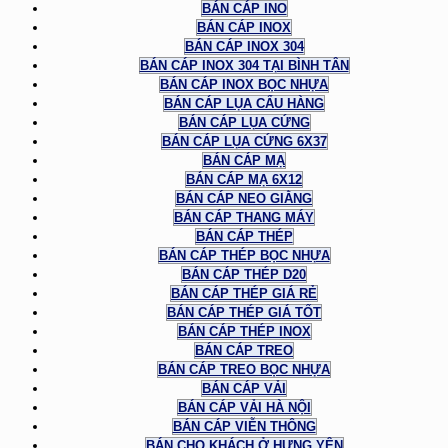
BÁN CÁP INO
BÁN CÁP INOX
BÁN CÁP INOX 304
BÁN CÁP INOX 304 TẠI BÌNH TÂN
BÁN CÁP INOX BỌC NHỰA
BÁN CÁP LỤA CẨU HÀNG
BÁN CÁP LỤA CỨNG
BÁN CÁP LỤA CỨNG 6X37
BÁN CÁP MẠ
BÁN CÁP MẠ 6X12
BÁN CÁP NEO GIẰNG
BÁN CÁP THANG MÁY
BÁN CÁP THÉP
BÁN CÁP THÉP BỌC NHỰA
BÁN CÁP THÉP D20
BÁN CÁP THÉP GIÁ RẺ
BÁN CÁP THÉP GIÁ TỐT
BÁN CÁP THÉP INOX
BÁN CÁP TREO
BÁN CÁP TREO BỌC NHỰA
BÁN CÁP VẢI
BÁN CÁP VẢI HÀ NỘI
BÁN CÁP VIỄN THÔNG
BÁN CHO KHÁCH Ở HƯNG YÊN