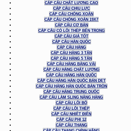
CÁP CẨU CHẤT LƯỢNG CAO
CÁP CẨU CHỊU LỰC
CÁP CẨU CHỐNG XOẮN
CÁP CẨU CHỐNG XOẮN 19X7
CÁP CẨU CƠ BẢN
CÁP CẨU CÓ LÕI THÉP BÊN TRONG
CÁP CẨU GIÁ TỐT
CÁP CẨU HÀN QUỐC
CÁP CẨU HÀNG
CÁP CẨU HÀNG 3 TẤN
CÁP CẨU HÀNG 5 TẤN
CÁP CẨU HÀNG BẰNG VẢI
CÁP CẨU HÀNG CHẤT LƯỢNG
CÁP CẨU HÀNG HÀN QUỐC
CÁP CẨU HÀNG HÀN QUỐC BẢN DẸT
CÁP CẨU HÀNG HÀN QUỐC BẢN TRÒN
CÁP CẨU HÀNG TRUNG QUỐC
CÁP CẨU LÀM SLING NÂNG HÀNG
CÁP CẨU LÕI BỐ
CÁP CẨU LÕI THÉP
CÁP CẨU NHIỆT ĐIỆN
CÁP CẨU PHI 12
CÁP CẦU THANG
CÁP CẦU THANG CHÍNH HÃNG