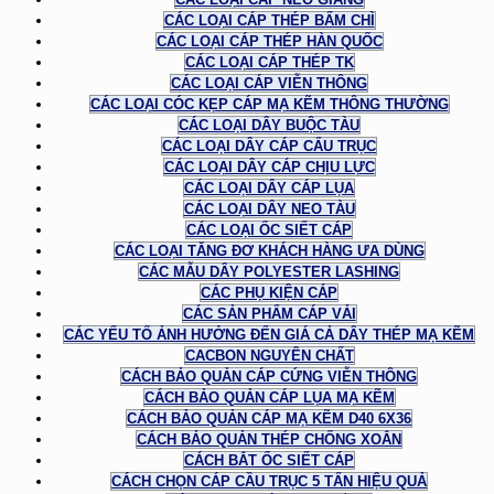
CÁC LOẠI CÁP THÉP BẤM CHÌ
CÁC LOẠI CÁP THÉP HÀN QUỐC
CÁC LOẠI CÁP THÉP TK
CÁC LOẠI CÁP VIỄN THÔNG
CÁC LOẠI CÓC KẸP CÁP MẠ KẼM THÔNG THƯỜNG
CÁC LOẠI DÂY BUỘC TÀU
CÁC LOẠI DÂY CÁP CẨU TRỤC
CÁC LOẠI DÂY CÁP CHỊU LỰC
CÁC LOẠI DÂY CÁP LỤA
CÁC LOẠI DÂY NEO TÀU
CÁC LOẠI ỐC SIẾT CÁP
CÁC LOẠI TĂNG ĐƠ KHÁCH HÀNG ƯA DÙNG
CÁC MẪU DÂY POLYESTER LASHING
CÁC PHỤ KIỆN CÁP
CÁC SẢN PHẨM CÁP VẢI
CÁC YẾU TỐ ẢNH HƯỞNG ĐẾN GIÁ CẢ DÂY THÉP MẠ KẼM
CACBON NGUYÊN CHẤT
CÁCH BẢO QUẢN CÁP CỨNG VIỄN THÔNG
CÁCH BẢO QUẢN CÁP LỤA MẠ KẼM
CÁCH BẢO QUẢN CÁP MẠ KẼM D40 6X36
CÁCH BẢO QUẢN THÉP CHỐNG XOẮN
CÁCH BẮT ỐC SIẾT CÁP
CÁCH CHỌN CÁP CẦU TRỤC 5 TẤN HIỆU QUẢ