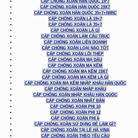
CÁP CHỐNG XOẮN HÀN QUỐC 19*7
CÁP CHỐNG XOẮN HÀN QUỐC 19X7
CÁP CHỐNG XOẮN HÀN QUỐC 35×7+IWRC
CÁP CHỐNG XOẮN LÀ 19×7
CÁP CHỐNG XOẮN LÀ 35×7
CÁP CHỐNG XOẮN LÀ GÌ
CÁP CHỐNG XOẮN LÀM CẨU TRỤC
CÁP CHỐNG XOẮN LIÊN DOANH
CÁP CHỐNG XOẮN LOẠI NÀO TỐT
CÁP CHỐNG XOẮN LÕI THÉP
CÁP CHỐNG XOẮN MẠ DẦU
CÁP CHỐNG XOẮN MẠ KẼM
CÁP CHỐNG XOẮN MẠ KẼM 19X7
CÁP CHỐNG XOẮN MẠ KẼM LÀ GÌ
CÁP CHỐNG XOẮN MẠ KẼM NHẬP KHẨU HÀN QUỐC
CÁP CHỐNG XOẮN NHẬP KHẨU
CÁP CHỐNG XOẮN NHẬP KHẨU HÀN QUỐC
CÁP CHỐNG XOẮN NHẬT BẢN
CÁP CHỐNG XOẮN PHI 10
CÁP CHỐNG XOẮN PHI 12
CÁP CHỐNG XOẮN PHI 6
CÁP CHỐNG XOẮN SỬ DỤNG ĐỂ LÀM GÌ?
CÁP CHỐNG XOẮN TẠI LÊ HÀ VINA
CÁP CHỐNG XOẮN THEO YÊU CẦU