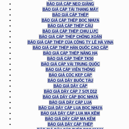
BÁO GIÁ CÁP NEO GIẰNG
BÁO GIÁ CÁP TẢI THANG MÁY
BÁO GIÁ CÁP THÉP
BÁO GIÁ CÁP THÉP BỌC NHỰA
BÁO GIÁ CÁP THÉP CẨU
BÁO GIÁ CÁP THÉP CHỊU LỰC
BÁO GIÁ CÁP THÉP CHỐNG XOẮN
BÁO GIÁ CÁP THÉP CỦA CÔNG TY LÊ HÀ VINA
BÁO GIÁ CÁP THÉP HÀN QUỐC CAO CẤP
BÁO GIÁ CÁP THÉP NÂNG HẠ
BÁO GIÁ CÁP THÉP TK50
BÁO GIÁ CÁP VẢI TRUNG QUỐC
BÁO GIÁ CÁP VIỄN THÔNG
BÁO GIÁ CÓC KẸP CÁP
BÁO GIÁ DÂY BUỘC TÀU
BÁO GIÁ DÂY CÁP
BÁO GIÁ DÂY CÁP 7 SỢI D12
BÁO GIÁ DÂY CÁP BỌC NHỰA
BÁO GIÁ DÂY CÁP LỤA
BÁO GIÁ DÂY CÁP LỤA BỌC NHỰA
BÁO GIÁ DÂY CÁP LỤA MẠ KẼM
BÁO GIÁ DÂY CÁP MẠ KẼM
BÁO GIÁ DÂY CÁP THÉP