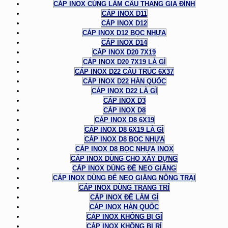
CÁP INOX CÙNG LÀM CẦU THANG GIA ĐÌNH
CÁP INOX D11
CÁP INOX D12
CÁP INOX D12 BỌC NHỰA
CÁP INOX D14
CÁP INOX D20 7X19
CÁP INOX D20 7X19 LÀ GÌ
CÁP INOX D22 CẤU TRÚC 6X37
CÁP INOX D22 HÀN QUỐC
CÁP INOX D22 LÀ GÌ
CÁP INOX D3
CÁP INOX D8
CÁP INOX D8 6X19
CÁP INOX D8 6X19 LÀ GÌ
CÁP INOX D8 BỌC NHỰA
CÁP INOX D8 BỌC NHỰA INOX
CÁP INOX DÙNG CHO XÂY DỰNG
CÁP INOX DÙNG ĐỂ NEO GIẰNG
CÁP INOX DÙNG ĐỂ NEO GIẰNG NÔNG TRẠI
CÁP INOX DÙNG TRANG TRÍ
CÁP INOX ĐỂ LÀM GÌ
CÁP INOX HÀN QUỐC
CÁP INOX KHÔNG BỊ GỈ
CÁP INOX KHÔNG BỊ RỈ