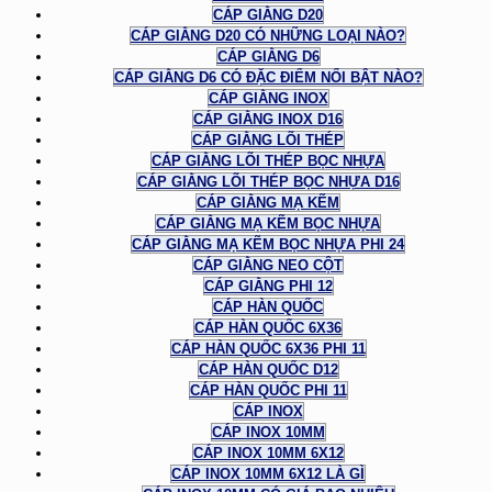
CÁP GIẰNG D20
CÁP GIẰNG D20 CÓ NHỮNG LOẠI NÀO?
CÁP GIẰNG D6
CÁP GIẰNG D6 CÓ ĐẶC ĐIỂM NỔI BẬT NÀO?
CÁP GIẰNG INOX
CÁP GIẰNG INOX D16
CÁP GIẰNG LÕI THÉP
CÁP GIẰNG LÕI THÉP BỌC NHỰA
CÁP GIẰNG LÕI THÉP BỌC NHỰA D16
CÁP GIẰNG MẠ KẼM
CÁP GIẰNG MẠ KẼM BỌC NHỰA
CÁP GIẰNG MẠ KẼM BỌC NHỰA PHI 24
CÁP GIẰNG NEO CỘT
CÁP GIẰNG PHI 12
CÁP HÀN QUỐC
CÁP HÀN QUỐC 6X36
CÁP HÀN QUỐC 6X36 PHI 11
CÁP HÀN QUỐC D12
CÁP HÀN QUỐC PHI 11
CÁP INOX
CÁP INOX 10MM
CÁP INOX 10MM 6X12
CÁP INOX 10MM 6X12 LÀ GÌ