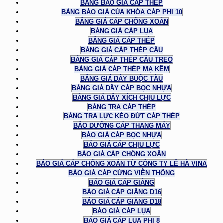
BẢNG BÁO GIÁ CÁP THÉP
BẢNG BÁO GIÁ CỦA KHÓA CÁP PHI 10
BẢNG GIÁ CÁP CHỐNG XOẮN
BẢNG GIÁ CÁP LỤA
BẢNG GIÁ CÁP THÉP
BẢNG GIÁ CÁP THÉP CẨU
BẢNG GIÁ CÁP THÉP CẦU TREO
BẢNG GIÁ CÁP THÉP MẠ KẼM
BẢNG GIÁ DÂY BUỘC TÀU
BẢNG GIÁ DÂY CÁP BỌC NHỰA
BẢNG GIÁ DÂY XÍCH CHỊU LỰC
BẢNG TRA CÁP THÉP
BẢNG TRA LỰC KÉO ĐỨT CÁP THÉP
BẢO DƯỠNG CÁP THANG MÁY
BÁO GIÁ CÁP BỌC NHỰA
BÁO GIÁ CÁP CHỊU LỰC
BÁO GIÁ CÁP CHỐNG XOẮN
BÁO GIÁ CÁP CHỐNG XOẮN TỪ CÔNG TY LÊ HÀ VINA
BÁO GIÁ CÁP CỨNG VIỄN THÔNG
BÁO GIÁ CÁP GIẰNG
BÁO GIÁ CÁP GIẰNG D16
BÁO GIÁ CÁP GIẰNG D18
BÁO GIÁ CÁP LỤA
BÁO GIÁ CÁP LỤA PHI 8