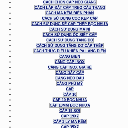
CÁCH CHỌN CÁP NEO GIẰNG
CÁCH LẮP ĐẶT CÁP TREO CẦU THANG
CÁCH MẠ KẼM ĐIỆN PHÂN
CÁCH SỬ DỤNG CÓC KẸP CÁP
CÁCH SỬ DỤNG ĐỂ CÁP THÉP BỌC NHỰA
CÁCH SỬ DỤNG MA NÍ
CÁCH SỬ DỤNG ỐC SIẾT CÁP
CÁCH SỬ DỤNG TĂNG ĐƠ
CÁCH SỬ DỤNG TĂNG ĐƠ CÁP THÉP
CÁCH THỨC ĐIỀU KHIỂN PA LĂNG ĐIỆN
CANG BIEN
CĂNG CÁP INOX
CĂNG CÁP INOX GIÁ RẺ
CĂNG DÂY CÁP
CẢNG NEO ĐẬU
CẢNG PHÚ MỸ
CÁP
CÁP 10
CÁP 10 BỌC NHỰA
CÁP 10MM BỌC NHỰA
CÁP 19 SỢI
CÁP 19X7
CÁP 3 LY MẠ KẼM
CÁP 35X7