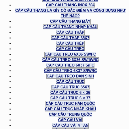
CÁP CẦU THANG INOX 304
CÁP CẦU THANG LÀ GÌ? CÓ ĐẶC ĐIỂM VÀ CÔNG DỤNG NHƯ
THẾ NÀO?
CÁP CẨU THANG MÁY
CÁP CẦU THANG NHẬP KHẨU
CÁP CẨU THÁP
CÁP CẨU THÁP 35X7
CÁP CẨU THÉP
CÁP CẦU TREO
CÁP CẦU TREO 6X36 SW/FC
CÁP CẦU TREO 6X36 SW/IWRC
CÁP CẦU TREO 6X37 S/FC
CÁP CẦU TREO 6X37 S/IWRC
CÁP CẦU TREO DÂN SINH
CÁP CẨU TRỤC
CÁP CẨU TRỤC 35X7
CÁP CẨU TRỤC 6 × 36
CÁP CẨU TRỤC 6 × 37
CÁP CẨU TRỤC HÀN QUỐC
CÁP CẨU TRỤC NHẬP KHẨU
CÁP CẨU TRUNG QUỐC
CÁP CẨU VẢI
CÁP CẨU VẢI 4 TẤN