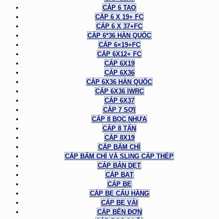
CÁP 6 TAO
CÁP 6 X 19+ FC
CÁP 6 X 37+FC
CÁP 6*36 HÀN QUỐC
CÁP 6×19+FC
CÁP 6X12+ FC
CÁP 6X19
CÁP 6X36
CÁP 6X36 HÀN QUỐC
CÁP 6X36 IWRC
CÁP 6X37
CÁP 7 SỢI
CÁP 8 BỌC NHỰA
CÁP 8 TẤN
CÁP 8X19
CÁP BẤM CHÌ
CÁP BẤM CHÌ VÀ SLING CÁP THÉP
CÁP BẢN DẸT
CÁP BẠT
CÁP BẸ
CÁP BẸ CẨU HÀNG
CÁP BẸ VẢI
CÁP BỆN ĐƠN