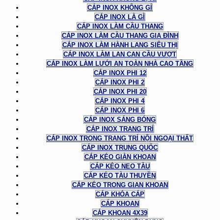
CÁP INOX KHÔNG GỈ
CÁP INOX LÀ GÌ
CÁP INOX LÀM CẦU THANG
CÁP INOX LÀM CẦU THANG GIA ĐÌNH
CÁP INOX LÀM HÀNH LANG SIÊU THỊ
CÁP INOX LÀM LAN CAN CẦU VƯỢT
CÁP INOX LÀM LƯỚI AN TOÀN NHÀ CAO TẦNG
CÁP INOX PHI 12
CÁP INOX PHI 2
CÁP INOX PHI 20
CÁP INOX PHI 4
CÁP INOX PHI 6
CÁP INOX SÁNG BÓNG
CÁP INOX TRANG TRÍ
CÁP INOX TRONG TRANG TRÍ NỘI NGOẠI THẤT
CÁP INOX TRUNG QUỐC
CÁP KÉO GIÀN KHOAN
CÁP KÉO NEO TÀU
CÁP KÉO TÀU THUYỀN
CÁP KÉO TRONG GIAN KHOAN
CÁP KHÓA CÁP
CÁP KHOAN
CÁP KHOAN 4X39