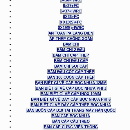
6×36+IWRC
6×37+FC
6×37+IWRC
6X36+FC
8 X19(S)+FC
8X19(S)+IWRC
AN TOÀN PA LĂNG ĐIỆN
ÁP THÉP CHỐNG XOẮN
BẤM CHÌ
BẤM CHÌ 2 ĐẦU
BẤM CHÌ CÁP THÉP
BẤM CHÌ ĐẦU CÁP
BẤM CHÌ SỢI CÁP
BẤM ĐẦU CỐT CÁP THÉP
BÁN 100 CUỘN CÁP THÉP
BẠN BIẾT GÌ VỀ CÁP BỌC NHỰA 12MM
BẠN BIẾT GÌ VỀ CÁP BỌC NHỰA PHI 3
BẠN BIẾT GÌ VỀ CÁP INOX 10MM
BẠN BIẾT GÌ VỀ DÂY CÁP BỌC NHỰA PHI 6
BẠN BIẾT GÌ VỀ DÂY CÁP THÉP BỌC NHỰA
BÁN BUÔN CÁP D10 TẢI THANG MÁY HÀN QUỐC
BÁN CÁP BỌC NHỰA
BÁN CÁP CẦU TREO
BÁN CÁP CỨNG VIỄN THÔNG