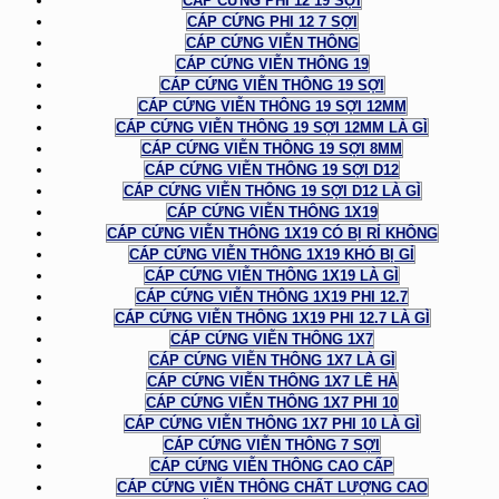
CÁP CỨNG PHI 12 19 SỢI
CÁP CỨNG PHI 12 7 SỢI
CÁP CỨNG VIỄN THÔNG
CÁP CỨNG VIỄN THÔNG 19
CÁP CỨNG VIỄN THÔNG 19 SỢI
CÁP CỨNG VIỄN THÔNG 19 SỢI 12MM
CÁP CỨNG VIỄN THÔNG 19 SỢI 12MM LÀ GÌ
CÁP CỨNG VIỄN THÔNG 19 SỢI 8MM
CÁP CỨNG VIỄN THÔNG 19 SỢI D12
CÁP CỨNG VIỄN THÔNG 19 SỢI D12 LÀ GÌ
CÁP CỨNG VIỄN THÔNG 1X19
CÁP CỨNG VIỄN THÔNG 1X19 CÓ BỊ RỈ KHÔNG
CÁP CỨNG VIỄN THÔNG 1X19 KHÓ BỊ GỈ
CÁP CỨNG VIỄN THÔNG 1X19 LÀ GÌ
CÁP CỨNG VIỄN THÔNG 1X19 PHI 12.7
CÁP CỨNG VIỄN THÔNG 1X19 PHI 12.7 LÀ GÌ
CÁP CỨNG VIỄN THÔNG 1X7
CÁP CỨNG VIỄN THÔNG 1X7 LÀ GÌ
CÁP CỨNG VIỄN THÔNG 1X7 LÊ HÀ
CÁP CỨNG VIỄN THÔNG 1X7 PHI 10
CÁP CỨNG VIỄN THÔNG 1X7 PHI 10 LÀ GÌ
CÁP CỨNG VIỄN THÔNG 7 SỢI
CÁP CỨNG VIỄN THÔNG CAO CẤP
CÁP CỨNG VIỄN THÔNG CHẤT LƯỢNG CAO