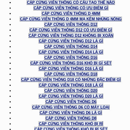
CÁP CỨNG VIỄN THÔNG CÓ CẤU TẠO THẾ NÀO
CÁP CỨNG VIỄN THÔNG CÓ ƯU ĐIỂM GÌ
CÁP CỨNG VIỄN THÔNG D 4MM
CÁP CỨNG VIỄN THÔNG D 4MM MẠ KẼM NHÚNG NÓNG
CÁP CỨNG VIỄN THÔNG D12
CÁP CỨNG VIỄN THÔNG D12 CÓ ƯU ĐIỂM GÌ
CÁP CỨNG VIỄN THÔNG D12 KHÔNG BỊ XOẮN
CÁP CỨNG VIỄN THÔNG D12 LÀ GÌ
CÁP CỨNG VIỄN THÔNG D14
CÁP CỨNG VIỄN THÔNG D14 LÀ GÌ
CÁP CỨNG VIỄN THÔNG D16
CÁP CỨNG VIỄN THÔNG D16 KHÓ BỊ GỈ SÉT
CÁP CỨNG VIỄN THÔNG D16 LÀ GÌ
CÁP CỨNG VIỄN THÔNG D18
CÁP CỨNG VIỄN THÔNG D18 CÓ NHỮNG ĐẶC ĐIỂM GÌ
CÁP CỨNG VIỄN THÔNG D18 LÀ GÌ
CÁP CỨNG VIỄN THÔNG D20
CÁP CỨNG VIỄN THÔNG D20 LÀ GÌ
CÁP CỨNG VIỄN THÔNG D6
CÁP CỨNG VIỄN THÔNG D6 CÓ MẤY LOẠI
CÁP CỨNG VIỄN THÔNG D6 LÀ GÌ
CÁP CỨNG VIỄN THÔNG D8
CÁP CỨNG VIỄN THÔNG KHÓ BỊ RỈ
CÁP CỨNG VIỄN THÔNG KHÓ BỊ RỈ SÉT