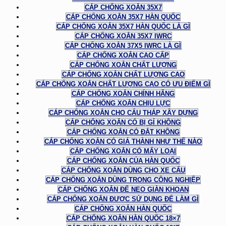
CÁP CHỐNG XOẮN 35X7
CÁP CHỐNG XOẮN 35X7 HÀN QUỐC
CÁP CHỐNG XOẮN 35X7 HÀN QUỐC LÀ GÌ
CÁP CHỐNG XOẮN 35X7 IWRC
CÁP CHỐNG XOẮN 37X5 IWRC LÀ GÌ
CÁP CHỐNG XOẮN CAO CẤP
CÁP CHỐNG XOẮN CHẤT LƯỢNG
CÁP CHỐNG XOẮN CHẤT LƯỢNG CAO
CÁP CHỐNG XOẮN CHẤT LƯỢNG CAO CÓ ƯU ĐIỂM GÌ
CÁP CHỐNG XOẮN CHÍNH HÃNG
CÁP CHỐNG XOẮN CHỊU LỰC
CÁP CHỐNG XOẮN CHO CẨU THÁP XÂY DỰNG
CÁP CHỐNG XOẮN CÓ BỊ GỈ KHÔNG
CÁP CHỐNG XOẮN CÓ ĐẮT KHÔNG
CÁP CHỐNG XOẮN CÓ GIÁ THÀNH NHƯ THẾ NÀO
CÁP CHỐNG XOẮN CÓ MẤY LOẠI
CÁP CHỐNG XOẮN CỦA HÀN QUỐC
CÁP CHỐNG XOẮN DÙNG CHO XE CẨU
CÁP CHỐNG XOẮN DÙNG TRONG CÔNG NGHIỆP
CÁP CHỐNG XOẮN ĐỂ NEO GIÀN KHOAN
CÁP CHỐNG XOẮN ĐƯỢC SỬ DỤNG ĐỂ LÀM GÌ
CÁP CHỐNG XOẮN HÀN QUỐC
CÁP CHỐNG XOẮN HÀN QUỐC 18×7