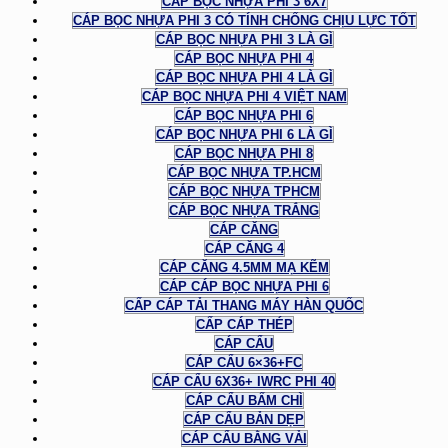
CÁP BỌC NHỰA PHI 3 6X7
CÁP BỌC NHỰA PHI 3 CÓ TÍNH CHỐNG CHỊU LỰC TỐT
CÁP BỌC NHỰA PHI 3 LÀ GÌ
CÁP BỌC NHỰA PHI 4
CÁP BỌC NHỰA PHI 4 LÀ GÌ
CÁP BỌC NHỰA PHI 4 VIỆT NAM
CÁP BỌC NHỰA PHI 6
CÁP BỌC NHỰA PHI 6 LÀ GÌ
CÁP BỌC NHỰA PHI 8
CÁP BỌC NHỰA TP.HCM
CÁP BỌC NHỰA TPHCM
CÁP BỌC NHỰA TRẮNG
CÁP CĂNG
CÁP CĂNG 4
CÁP CĂNG 4.5MM MẠ KẼM
CÁP CÁP BỌC NHỰA PHI 6
CẤP CÁP TẢI THANG MÁY HÀN QUỐC
CẤP CÁP THÉP
CÁP CẨU
CÁP CẨU 6×36+FC
CÁP CẨU 6X36+ IWRC PHI 40
CÁP CẨU BẤM CHÌ
CÁP CẨU BẢN DẸP
CÁP CẨU BẰNG VẢI