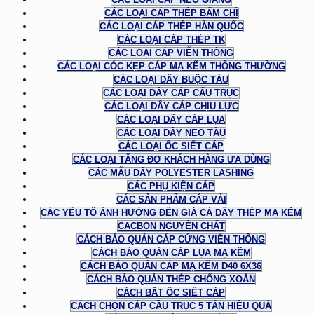
CÁC LOẠI CÁP THÉP BẤM CHÌ
CÁC LOẠI CÁP THÉP HÀN QUỐC
CÁC LOẠI CÁP THÉP TK
CÁC LOẠI CÁP VIỄN THÔNG
CÁC LOẠI CÓC KẸP CÁP MẠ KẼM THÔNG THƯỜNG
CÁC LOẠI DÂY BUỘC TÀU
CÁC LOẠI DÂY CÁP CẨU TRỤC
CÁC LOẠI DÂY CÁP CHỊU LỰC
CÁC LOẠI DÂY CÁP LỤA
CÁC LOẠI DÂY NEO TÀU
CÁC LOẠI ỐC SIẾT CÁP
CÁC LOẠI TĂNG ĐƠ KHÁCH HÀNG ƯA DÙNG
CÁC MẪU DÂY POLYESTER LASHING
CÁC PHỤ KIỆN CÁP
CÁC SẢN PHẨM CÁP VẢI
CÁC YẾU TỐ ẢNH HƯỞNG ĐẾN GIÁ CẢ DÂY THÉP MẠ KẼM
CACBON NGUYÊN CHẤT
CÁCH BẢO QUẢN CÁP CỨNG VIỄN THÔNG
CÁCH BẢO QUẢN CÁP LỤA MẠ KẼM
CÁCH BẢO QUẢN CÁP MẠ KẼM D40 6X36
CÁCH BẢO QUẢN THÉP CHỐNG XOẮN
CÁCH BẮT ỐC SIẾT CÁP
CÁCH CHỌN CÁP CẦU TRỤC 5 TẤN HIỆU QUẢ