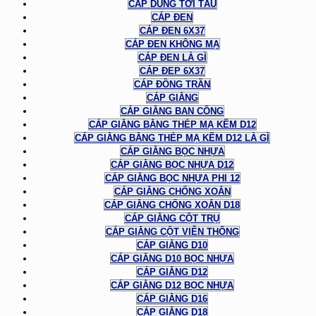
CÁP DÙNG TỜI TÀU
CÁP ĐEN
CÁP ĐEN 6X37
CÁP ĐEN KHÔNG MẠ
CÁP ĐEN LÀ GÌ
CÁP ĐEP 6X37
CÁP ĐỒNG TRẦN
CÁP GIẰNG
CÁP GIẰNG BAN CÔNG
CÁP GIẰNG BẰNG THÉP MẠ KẼM D12
CÁP GIẰNG BẰNG THÉP MẠ KẼM D12 LÀ GÌ
CÁP GIẰNG BỌC NHỰA
CÁP GIẰNG BỌC NHỰA D12
CÁP GIẰNG BỌC NHỰA PHI 12
CÁP GIẰNG CHỐNG XOẮN
CÁP GIẰNG CHỐNG XOẮN D18
CÁP GIẰNG CỘT TRỤ
CÁP GIẰNG CỘT VIỄN THÔNG
CÁP GIẰNG D10
CÁP GIẰNG D10 BỌC NHỰA
CÁP GIẰNG D12
CÁP GIẰNG D12 BỌC NHỰA
CÁP GIẰNG D16
CÁP GIẰNG D18