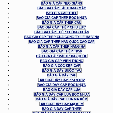
BÁO GIÁ CÁP NEO GIẰNG
BÁO GIÁ CÁP TẢI THANG MÁY
BÁO GIÁ CÁP THÉP
BÁO GIÁ CÁP THÉP BỌC NHỰA
BÁO GIÁ CÁP THÉP CẨU
BÁO GIÁ CÁP THÉP CHỊU LỰC
BÁO GIÁ CÁP THÉP CHỐNG XOẮN
BÁO GIÁ CÁP THÉP CỦA CÔNG TY LÊ HÀ VINA
BÁO GIÁ CÁP THÉP HÀN QUỐC CAO CẤP
BÁO GIÁ CÁP THÉP NÂNG HẠ
BÁO GIÁ CÁP THÉP TK50
BÁO GIÁ CÁP VẢI TRUNG QUỐC
BÁO GIÁ CÁP VIỄN THÔNG
BÁO GIÁ CÓC KẸP CÁP
BÁO GIÁ DÂY BUỘC TÀU
BÁO GIÁ DÂY CÁP
BÁO GIÁ DÂY CÁP 7 SỢI D12
BÁO GIÁ DÂY CÁP BỌC NHỰA
BÁO GIÁ DÂY CÁP LỤA
BÁO GIÁ DÂY CÁP LỤA BỌC NHỰA
BÁO GIÁ DÂY CÁP LỤA MẠ KẼM
BÁO GIÁ DÂY CÁP MẠ KẼM
BÁO GIÁ DÂY CÁP THÉP