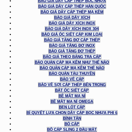
BÁO GIÁ DÂY CÁP THÉP BỌC NHỰA
BÁO GIÁ DÂY CÁP THÉP HÀN QUỐC
BÁO GIÁ DÂY CÁP THÉP MẠ KẼM
BÁO GIÁ DÂY XÍCH
BÁO GIÁ DÂY XÍCH INOX
BÁO GIÁ DÂY XÍCH INOX 304
BÁO GIÁ ỐC SIẾT CÁP KIM LOẠI
BÁO GIÁ TĂNG ĐƠ CÁP THÉP
BÁO GIÁ TĂNG ĐƠ INOX
BÁO GIÁ TĂNG ĐƠ THÉP
BÁO GIÁ THEO BẢNG TRA CÁP
BẢO QUẢN CÁP MẠ KẼM NHƯ THẾ NÀO
BẢO QUẢN CÁP MẠ KẼM THẾ NÀO
BẢO QUẢN TÀU THUYỀN
BẢO VỆ CÁP
BẢO VỆ SỢI CÁP THÉP BÊN TRONG
BẮT ỐC SIẾT CÁP
BỀ MẶT MA NÍ
BỀ MẶT MA NÍ OMEGA
BẸN LÓT CÁP
BÍ QUYẾT LỰA CHỌN DÂY CÁP BỌC NHỰA PHI 6
BÌNH TÂN
BÓ CÁP
BỘ CÁP SLING 2 ĐẦU MẮT