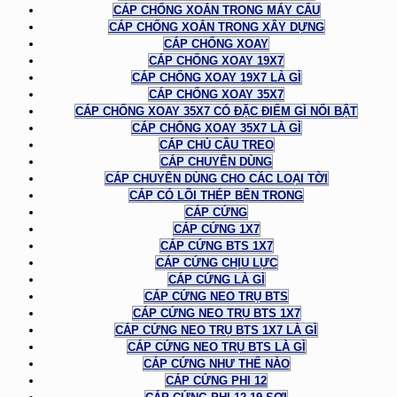
CÁP CHỐNG XOẮN TRONG MÁY CẨU
CÁP CHỐNG XOẮN TRONG XÂY DỰNG
CÁP CHỐNG XOAY
CÁP CHỐNG XOAY 19X7
CÁP CHỐNG XOAY 19X7 LÀ GÌ
CÁP CHỐNG XOAY 35X7
CÁP CHỐNG XOAY 35X7 CÓ ĐẶC ĐIỂM GÌ NỔI BẬT
CÁP CHỐNG XOAY 35X7 LÀ GÌ
CÁP CHỦ CẦU TREO
CÁP CHUYÊN DÙNG
CÁP CHUYÊN DÙNG CHO CÁC LOẠI TỜI
CÁP CÓ LÕI THÉP BÊN TRONG
CÁP CỨNG
CÁP CỨNG 1X7
CÁP CỨNG BTS 1X7
CÁP CỨNG CHỊU LỰC
CÁP CỨNG LÀ GÌ
CÁP CỨNG NEO TRỤ BTS
CÁP CỨNG NEO TRỤ BTS 1X7
CÁP CỨNG NEO TRỤ BTS 1X7 LÀ GÌ
CÁP CỨNG NEO TRỤ BTS LÀ GÌ
CÁP CỨNG NHƯ THẾ NÀO
CÁP CỨNG PHI 12