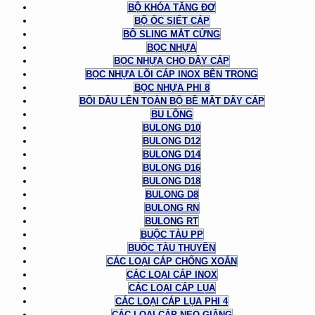
BỘ KHÓA TĂNG ĐƠ
BỘ ỐC SIẾT CÁP
BỘ SLING MẮT CỨNG
BỌC NHỰA
BỌC NHỰA CHO DÂY CÁP
BỌC NHỰA LÕI CÁP INOX BÊN TRONG
BỌC NHỰA PHI 8
BÔI DẦU LÊN TOÀN BỘ BỀ MẶT DÂY CÁP
BU LÔNG
BULONG D10
BULONG D12
BULONG D14
BULONG D16
BULONG D18
BULONG D8
BULONG RN
BULONG RT
BUỘC TÀU PP
BUỘC TÀU THUYỀN
CÁC LOẠI CÁP CHỐNG XOẮN
CÁC LOẠI CÁP INOX
CÁC LOẠI CÁP LỤA
CÁC LOẠI CÁP LỤA PHI 4
CÁC LOẠI CÁP NEO GIẰNG