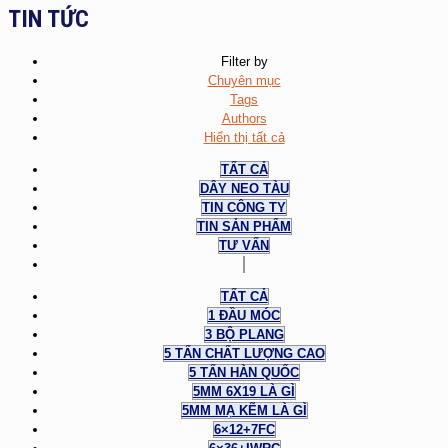
TIN TỨC
Filter by
Chuyên mục
Tags
Authors
Hiển thị tất cả
TẤT CẢ
DÂY NEO TÀU
TIN CÔNG TY
TIN SẢN PHẨM
TƯ VẤN
TẤT CẢ
1 ĐẦU MÓC
3 BỘ PLANG
5 TẤN CHẤT LƯỢNG CAO
5 TẤN HÀN QUỐC
5MM 6X19 LÀ GÌ
5MM MẠ KẼM LÀ GÌ
6×12+7FC