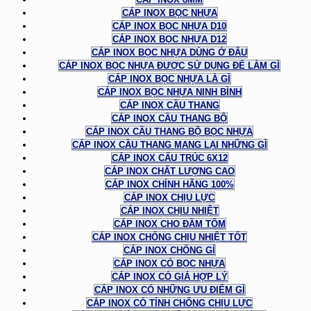
CÁP INOX BỌC NHỰA
CÁP INOX BỌC NHỰA D10
CÁP INOX BỌC NHỰA D12
CÁP INOX BỌC NHỰA DÙNG Ở ĐÂU
CÁP INOX BỌC NHỰA ĐƯỢC SỬ DỤNG ĐỂ LÀM GÌ
CÁP INOX BỌC NHỰA LÀ GÌ
CÁP INOX BỌC NHỰA NINH BÌNH
CÁP INOX CẦU THANG
CÁP INOX CẦU THANG BỘ
CÁP INOX CẦU THANG BỘ BỌC NHỰA
CÁP INOX CẦU THANG MANG LẠI NHỮNG GÌ
CÁP INOX CẤU TRÚC 6X12
CÁP INOX CHẤT LƯỢNG CAO
CÁP INOX CHÍNH HÃNG 100%
CÁP INOX CHỊU LỰC
CÁP INOX CHỊU NHIỆT
CÁP INOX CHO ĐẦM TÔM
CÁP INOX CHỐNG CHỊU NHIỆT TỐT
CÁP INOX CHỐNG GỈ
CÁP INOX CÓ BỌC NHỰA
CÁP INOX CÓ GIÁ HỢP LÝ
CÁP INOX CÓ NHỮNG ƯU ĐIỂM GÌ
CÁP INOX CÓ TÍNH CHỐNG CHỊU LỰC