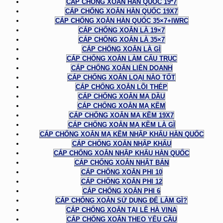
CÁP CHỐNG XOẮN HÀN QUỐC 19*7
CÁP CHỐNG XOẮN HÀN QUỐC 19X7
CÁP CHỐNG XOẮN HÀN QUỐC 35×7+IWRC
CÁP CHỐNG XOẮN LÀ 19×7
CÁP CHỐNG XOẮN LÀ 35×7
CÁP CHỐNG XOẮN LÀ GÌ
CÁP CHỐNG XOẮN LÀM CẨU TRỤC
CÁP CHỐNG XOẮN LIÊN DOANH
CÁP CHỐNG XOẮN LOẠI NÀO TỐT
CÁP CHỐNG XOẮN LÕI THÉP
CÁP CHỐNG XOẮN MẠ DẦU
CÁP CHỐNG XOẮN MẠ KẼM
CÁP CHỐNG XOẮN MẠ KẼM 19X7
CÁP CHỐNG XOẮN MẠ KẼM LÀ GÌ
CÁP CHỐNG XOẮN MẠ KẼM NHẬP KHẨU HÀN QUỐC
CÁP CHỐNG XOẮN NHẬP KHẨU
CÁP CHỐNG XOẮN NHẬP KHẨU HÀN QUỐC
CÁP CHỐNG XOẮN NHẬT BẢN
CÁP CHỐNG XOẮN PHI 10
CÁP CHỐNG XOẮN PHI 12
CÁP CHỐNG XOẮN PHI 6
CÁP CHỐNG XOẮN SỬ DỤNG ĐỂ LÀM GÌ?
CÁP CHỐNG XOẮN TẠI LÊ HÀ VINA
CÁP CHỐNG XOẮN THEO YÊU CẦU