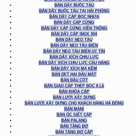
BÁN DÂY BUỘC TÀU
BÁN DÂY BUỘC TÀU TẠI HẢI PHÒNG
BÁN DÂY CÁP BỌC NHỰA
BÁN DÂY CÁP CỨNG
BÁN DÂY CÁP CỨNG VIỄN THÔNG
BÁN DÂY CÁP INOX 304
BÁN DÂY NEO TÀU
BÁN DÂY NEO TÀU BIỂN
BÁN DÂY NEO TÀU BIỂN UY TÍN
BÁN DÂY XÍCH CHỊU LỰC
BÁN DÂY XÍCH CHỊU LỰC CẨU HÀNG
BÁN DÂY XÍCH MẠ KẼM
BẢN DẸT HAI ĐẦU MẮT
BẢN ĐẦU CỘT
BÀN GIAO CÁP THÉP BỌC 8 L6
BÁN KHÓA CÁP
BÁN LƯỚI XÂY DỰNG
BÁN LƯỚI XÂY DỰNG CHO KHÁCH HÀNG HÀ ĐÔNG
BÁN MANI
BÁN ỐC SIẾT CÁP
BÁN PALANG
BÁN TĂNG ĐƠ
BÁN TĂNG ĐƠ CÁP