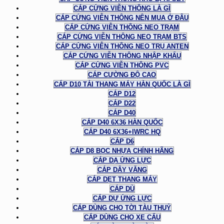
CÁP CỨNG VIỄN THÔNG LÀ GÌ
CÁP CỨNG VIỄN THÔNG NÊN MUA Ở ĐÂU
CÁP CỨNG VIỄN THÔNG NEO TRẠM
CÁP CỨNG VIỄN THÔNG NEO TRẠM BTS
CÁP CỨNG VIỄN THÔNG NEO TRỤ ANTEN
CÁP CỨNG VIỄN THÔNG NHẬP KHẨU
CÁP CỨNG VIỄN THÔNG PVC
CÁP CƯỜNG ĐỘ CAO
CÁP D10 TẢI THANG MÁY HÀN QUỐC LÀ GÌ
CÁP D12
CÁP D22
CÁP D40
CÁP D40 6X36 HÀN QUỐC
CÁP D40 6X36+IWRC HQ
CÁP D6
CÁP D8 BỌC NHỰA CHÍNH HÃNG
CÁP DẠ ỨNG LỰC
CÁP DÂY VĂNG
CÁP DẸT THANG MÁY
CÁP DÙ
CÁP DỰ ỨNG LỰC
CÁP DÙNG CHO TỜI TÀU THUỶ
CÁP DÙNG CHO XE CẨU