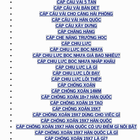
CÁP CẨU VẢI 5 TẤN
CÁP CẨU VẢI BẢN DẸT
CÁP CẨU VẢI CHO CẢNG HẢI PHÒNG
CÁP CẨU VẢI HÀN QUỐC
CÁP CẨU XÂY DỰNG
CÁP CHẰNG HÀNG
CÁP CHE NẮNG TRƯỜNG HỌC
CÁP CHỊU LỰC
CÁP CHỊU LỰC BỌC NHỰA
CÁP CHỊU LỰC BỌC NHỰA GIÁ BAO NHIÊU?
CÁP CHỊU LỰC BỌC NHỰA NHẬP KHẨU
CÁP CHỊU LỰC LÀ GÌ
CÁP CHỊU LỰC LÕI ĐAY
CÁP CHỊU LỰC LÕI THÉP
CÁP CHỐNG XOẮN
CÁP CHỐNG XOẮN 14MM
CÁP CHỐNG XOẮN 18×7 HÀN QUỐC
CÁP CHỐNG XOẮN 19 TAO
CÁP CHỐNG XOẮN 19X7
CÁP CHỐNG XOẮN 19X7 DÙNG CHO VIỆC GÌ
CÁP CHỐNG XOẮN 19X7 HÀN QUỐC
CÁP CHỐNG XOẮN 19X7 HÀN QUỐC CÓ ƯU ĐIỂM GÌ NỔI BẬT
CÁP CHỐNG XOẮN 19X7 HÀN QUỐC LÀ GÌ
CÁP CHỐNG XOẮN 19X7 LÀ GÌ?