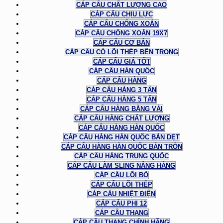
CÁP CẨU CHẤT LƯỢNG CAO
CÁP CẨU CHỊU LỰC
CÁP CẨU CHỐNG XOẮN
CÁP CẨU CHỐNG XOẮN 19X7
CÁP CẨU CƠ BẢN
CÁP CẨU CÓ LÕI THÉP BÊN TRONG
CÁP CẨU GIÁ TỐT
CÁP CẨU HÀN QUỐC
CÁP CẨU HÀNG
CÁP CẨU HÀNG 3 TẤN
CÁP CẨU HÀNG 5 TẤN
CÁP CẨU HÀNG BẰNG VẢI
CÁP CẨU HÀNG CHẤT LƯỢNG
CÁP CẨU HÀNG HÀN QUỐC
CÁP CẨU HÀNG HÀN QUỐC BẢN DẸT
CÁP CẨU HÀNG HÀN QUỐC BẢN TRÒN
CÁP CẨU HÀNG TRUNG QUỐC
CÁP CẨU LÀM SLING NÂNG HÀNG
CÁP CẨU LÕI BỐ
CÁP CẨU LÕI THÉP
CÁP CẨU NHIỆT ĐIỆN
CÁP CẨU PHI 12
CÁP CẦU THANG
CÁP CẦU THANG CHÍNH HÃNG