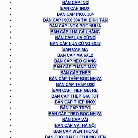
BÁN CÁP INO
BÁN CÁP INOX
BÁN CÁP INOX 304
BÁN CÁP INOX 304 TẠI BÌNH TÂN
BÁN CÁP INOX BỌC NHỰA
BÁN CÁP LỤA CẨU HÀNG
BÁN CÁP LỤA CỨNG
BÁN CÁP LỤA CỨNG 6X37
BÁN CÁP MẠ
BÁN CÁP MẠ 6X12
BÁN CÁP NEO GIẰNG
BÁN CÁP THANG MÁY
BÁN CÁP THÉP
BÁN CÁP THÉP BỌC NHỰA
BÁN CÁP THÉP D20
BÁN CÁP THÉP GIÁ RẺ
BÁN CÁP THÉP GIÁ TỐT
BÁN CÁP THÉP INOX
BÁN CÁP TREO
BÁN CÁP TREO BỌC NHỰA
BÁN CÁP VẢI
BÁN CÁP VẢI HÀ NỘI
BÁN CÁP VIỄN THÔNG
BÁN CHO KHÁCH Ở HƯNG YÊN