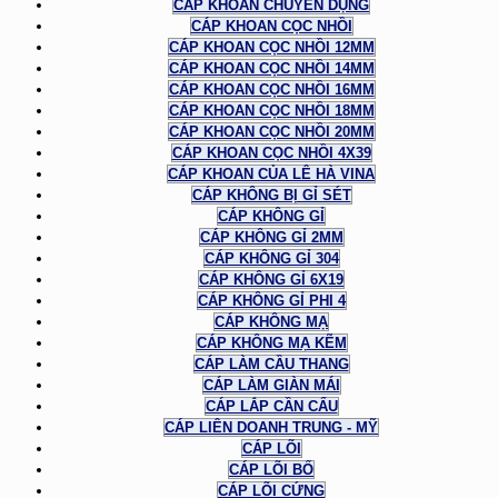
CÁP KHOAN CHUYÊN DỤNG
CÁP KHOAN CỌC NHỒI
CÁP KHOAN CỌC NHỒI 12MM
CÁP KHOAN CỌC NHỒI 14MM
CÁP KHOAN CỌC NHỒI 16MM
CÁP KHOAN CỌC NHỒI 18MM
CÁP KHOAN CỌC NHỒI 20MM
CÁP KHOAN CỌC NHỒI 4X39
CÁP KHOAN CỦA LÊ HÀ VINA
CÁP KHÔNG BỊ GỈ SÉT
CÁP KHÔNG GỈ
CÁP KHÔNG GỈ 2MM
CÁP KHÔNG GỈ 304
CÁP KHÔNG GỈ 6X19
CÁP KHÔNG GỈ PHI 4
CÁP KHÔNG MẠ
CÁP KHÔNG MẠ KẼM
CÁP LÀM CẦU THANG
CÁP LÀM GIÀN MÁI
CÁP LẮP CẦN CẨU
CÁP LIÊN DOANH TRUNG - MỸ
CÁP LÕI
CÁP LÕI BỐ
CÁP LÕI CỨNG