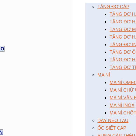
TĂNG ĐƠ CÁP
TĂNG ĐƠ HAI
TĂNG ĐƠ HA
TĂNG ĐƠ MÔ
TĂNG ĐƠ HA
TĂNG ĐƠ I
AO
TĂNG ĐƠ Ô
TĂNG ĐƠ HA
TĂNG ĐƠ T
MA NÍ
MA NÍ OME
MA NÍ CHỮ
MA NÍ VẶN
MA NÍ INOX
MA NÍ CHỐ
DÂY NEO TÀU
ỐC SIẾT CÁP
ỆN
SLING CÁP THÉP