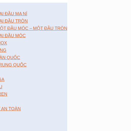
 ĐẦU MA NÍ
I ĐẦU TRÒN
̣T ĐẦU MÓC – MỘT ĐẦU TRÒN
I ĐẦU MÓC
NOX
́NG
̀N QUỐC
RUNG QUỐC
GA
 U
 REN
T AN TOÀN