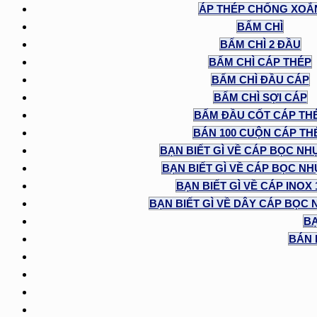
ÁP THÉP CHỐNG XOẮ
BẤM CHÌ
BẤM CHÌ 2 ĐẦU
BẤM CHÌ CÁP THÉP
BẤM CHÌ ĐẦU CÁP
BẤM CHÌ SỢI CÁP
BẤM ĐẦU CỐT CÁP TH
BÁN 100 CUỘN CÁP TH
BẠN BIẾT GÌ VỀ CÁP BỌC NH
BẠN BIẾT GÌ VỀ CÁP BỌC NHỰ
BẠN BIẾT GÌ VỀ CÁP INOX
BẠN BIẾT GÌ VỀ DÂY CÁP BỌC 
BẠ
BÁN 