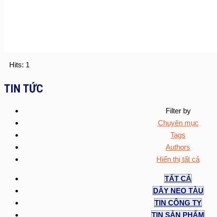
Hits: 1
TIN TỨC
Filter by
Chuyên mục
Tags
Authors
Hiển thị tất cả
TẤT CẢ
DÂY NEO TÀU
TIN CÔNG TY
TIN SẢN PHẨM