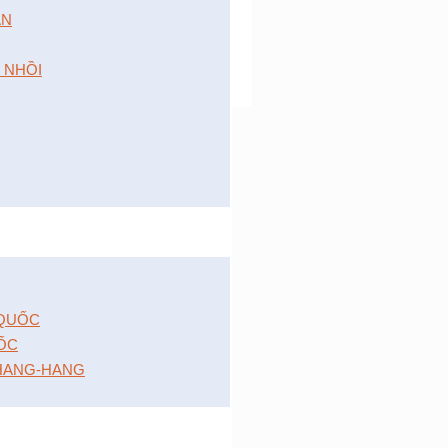
́N
 NHỒI
 QUỐC
ỐC
HANG-HANG