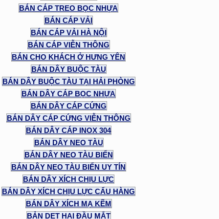
BÁN CÁP TREO BỌC NHỰA
BÁN CÁP VẢI
BÁN CÁP VẢI HÀ NỘI
BÁN CÁP VIỄN THÔNG
BÁN CHO KHÁCH Ở HƯNG YÊN
BÁN DÂY BUỘC TÀU
BÁN DÂY BUỘC TÀU TẠI HẢI PHÒNG
BÁN DÂY CÁP BỌC NHỰA
BÁN DÂY CÁP CỨNG
BÁN DÂY CÁP CỨNG VIỄN THÔNG
BÁN DÂY CÁP INOX 304
BÁN DÂY NEO TÀU
BÁN DÂY NEO TÀU BIỂN
BÁN DÂY NEO TÀU BIỂN UY TÍN
BÁN DÂY XÍCH CHỊU LỰC
BÁN DÂY XÍCH CHỊU LỰC CẨU HÀNG
BÁN DÂY XÍCH MẠ KẼM
BẢN DẸT HAI ĐẦU MẮT