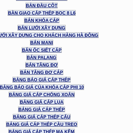
BẢN ĐẦU CỘT
BÀN GIAO CÁP THÉP BỌC 8 L6
BÁN KHÓA CÁP
BÁN LƯỚI XÂY DỰNG
ƯỚI XÂY DỰNG CHO KHÁCH HÀNG HÀ ĐÔNG
BÁN MANI
BÁN ỐC SIẾT CÁP
BÁN PALANG
BÁN TĂNG ĐƠ
BÁN TĂNG ĐƠ CÁP
BẢNG BÁO GIÁ CÁP THÉP
BẢNG BÁO GIÁ CỦA KHÓA CÁP PHI 10
BẢNG GIÁ CÁP CHỐNG XOẮN
BẢNG GIÁ CÁP LỤA
BẢNG GIÁ CÁP THÉP
BẢNG GIÁ CÁP THÉP CẨU
BẢNG GIÁ CÁP THÉP CẦU TREO
BẢNG GIÁ CÁP THÉP MẠ KẼM