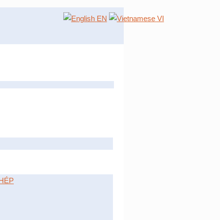
EN
VI
HÉP