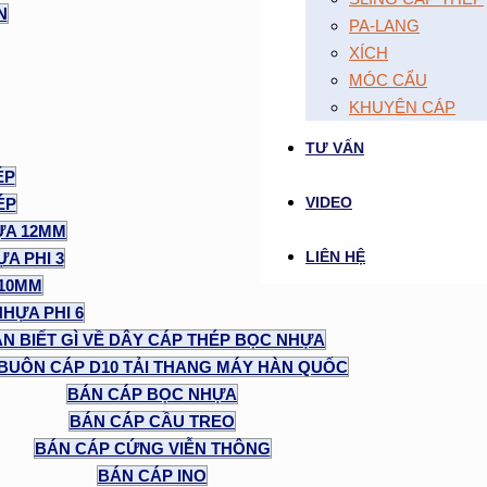
N
PA-LANG
XÍCH
MÓC CẨU
KHUYÊN CÁP
TƯ VẤN
ÉP
VIDEO
ÉP
ỰA 12MM
LIÊN HỆ
A PHI 3
 10MM
NHỰA PHI 6
N BIẾT GÌ VỀ DÂY CÁP THÉP BỌC NHỰA
BUÔN CÁP D10 TẢI THANG MÁY HÀN QUỐC
BÁN CÁP BỌC NHỰA
BÁN CÁP CẦU TREO
BÁN CÁP CỨNG VIỄN THÔNG
BÁN CÁP INO