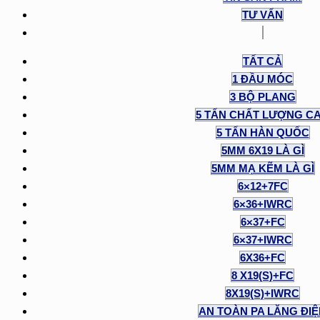
TƯ VẤN
TẤT CẢ
1 ĐẦU MÓC
3 BỘ PLANG
5 TẤN CHẤT LƯỢNG C
5 TẤN HÀN QUỐC
5MM 6X19 LÀ GÌ
5MM MẠ KẼM LÀ GÌ
6×12+7FC
6×36+IWRC
6×37+FC
6×37+IWRC
6X36+FC
8 X19(S)+FC
8X19(S)+IWRC
AN TOÀN PA LĂNG ĐI