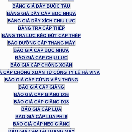
BẢNG GIÁ DÂY BUỘC TÀU
BẢNG GIÁ DÂY CÁP BỌC NHỰA
BẢNG GIÁ DÂY XÍCH CHỊU LỰC
BẢNG TRA CÁP THÉP
BẢNG TRA LỰC KÉO ĐỨT CÁP THÉP
BẢO DƯỠNG CÁP THANG MÁY
BÁO GIÁ CÁP BỌC NHỰA
BÁO GIÁ CÁP CHỊU LỰC
BÁO GIÁ CÁP CHỐNG XOẮN
Á CÁP CHỐNG XOẮN TỪ CÔNG TY LÊ HÀ VINA
BÁO GIÁ CÁP CỨNG VIỄN THÔNG
BÁO GIÁ CÁP GIẰNG
BÁO GIÁ CÁP GIẰNG D16
BÁO GIÁ CÁP GIẰNG D18
BÁO GIÁ CÁP LỤA
BÁO GIÁ CÁP LỤA PHI 8
BÁO GIÁ CÁP NEO GIẰNG
BÁO GIÁ CÁP TẢI THANG MÁY