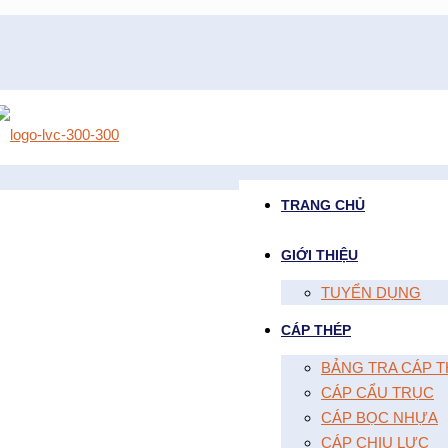
TRANG CHỦ
GIỚI THIỆU
TUYỂN DỤNG
CÁP THÉP
BẢNG TRA CÁP T
CÁP CẨU TRỤC
CÁP BỌC NHỰA
CÁP CHỊU LỰC