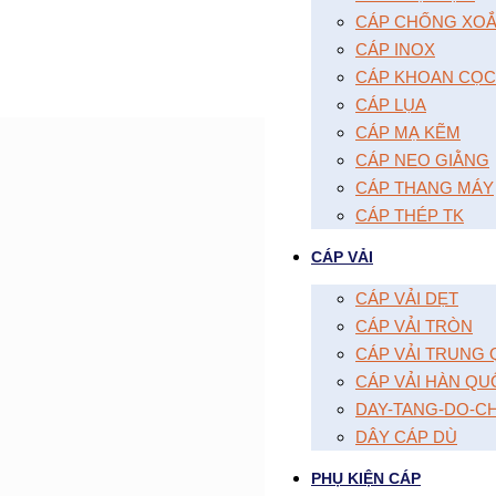
CÁP CHỐNG XOĂ
CÁP INOX
CÁP KHOAN CỌC
CÁP LỤA
CÁP MẠ KẼM
CÁP NEO GIẰNG
CÁP THANG MÁY
CÁP THÉP TK
CÁP VẢI
CÁP VẢI DẸT
CÁP VẢI TRÒN
CÁP VẢI TRUNG
CÁP VẢI HÀN QU
DAY-TANG-DO-C
DÂY CÁP DÙ
PHỤ KIỆN CÁP