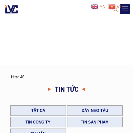
EN
VI
Hits: 46
TIN TỨC
TẤT CẢ
DÂY NEO TÀU
TIN CÔNG TY
TIN SẢN PHẨM