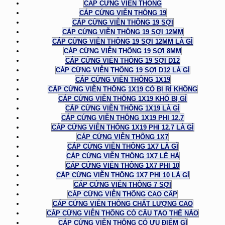
CÁP CỨNG VIỄN THÔNG
CÁP CỨNG VIỄN THÔNG 19
CÁP CỨNG VIỄN THÔNG 19 SỢI
CÁP CỨNG VIỄN THÔNG 19 SỢI 12MM
CÁP CỨNG VIỄN THÔNG 19 SỢI 12MM LÀ GÌ
CÁP CỨNG VIỄN THÔNG 19 SỢI 8MM
CÁP CỨNG VIỄN THÔNG 19 SỢI D12
CÁP CỨNG VIỄN THÔNG 19 SỢI D12 LÀ GÌ
CÁP CỨNG VIỄN THÔNG 1X19
CÁP CỨNG VIỄN THÔNG 1X19 CÓ BỊ RỈ KHÔNG
CÁP CỨNG VIỄN THÔNG 1X19 KHÓ BỊ GỈ
CÁP CỨNG VIỄN THÔNG 1X19 LÀ GÌ
CÁP CỨNG VIỄN THÔNG 1X19 PHI 12.7
CÁP CỨNG VIỄN THÔNG 1X19 PHI 12.7 LÀ GÌ
CÁP CỨNG VIỄN THÔNG 1X7
CÁP CỨNG VIỄN THÔNG 1X7 LÀ GÌ
CÁP CỨNG VIỄN THÔNG 1X7 LÊ HÀ
CÁP CỨNG VIỄN THÔNG 1X7 PHI 10
CÁP CỨNG VIỄN THÔNG 1X7 PHI 10 LÀ GÌ
CÁP CỨNG VIỄN THÔNG 7 SỢI
CÁP CỨNG VIỄN THÔNG CAO CẤP
CÁP CỨNG VIỄN THÔNG CHẤT LƯỢNG CAO
CÁP CỨNG VIỄN THÔNG CÓ CẤU TẠO THẾ NÀO
CÁP CỨNG VIỄN THÔNG CÓ ƯU ĐIỂM GÌ