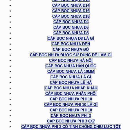
CÁP BỌC NHỰA D14
CÁP BỌC NHỰA D16
CÁP BỌC NHỰA D18
CÁP BỌC NHỰA D4
CÁP BỌC NHỰA D6
CÁP BỌC NHỰA D8
CÁP BỌC NHỰA D8 LÀ GÌ
CÁP BỌC NHỰA ĐEN
CÁP BỌC NHỰA ĐỎ
CÁP BỌC NHỰA ĐƯỢC SỬ DỤNG ĐỂ LÀM GÌ
CÁP BỌC NHỰA HÀ NỘI
CÁP BỌC NHỰA HÀN QUỐC
CÁP BỌC NHỰA LÀ 10MM
CÁP BỌC NHỰA LÀ GÌ
CÁP BỌC NHỰA LÊ HÀ
CÁP BỌC NHỰA NHẬP KHẨU
CÁP BỌC NHỰA PHÂN PHỐI
CÁP BỌC NHỰA PHI 10
CÁP BỌC NHỰA PHI 10 LÀ GÌ
CÁP BỌC NHỰA PHI 18
CÁP BỌC NHỰA PHI 3
CÁP BỌC NHỰA PHI 3 6X7
CÁP BỌC NHỰA PHI 3 CÓ TÍNH CHỐNG CHỊU LỰC TỐT