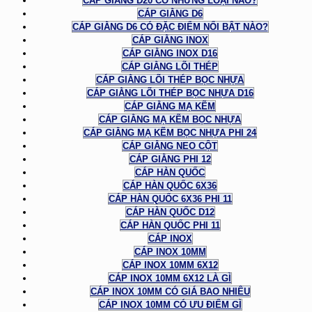
CÁP GIẰNG D20 CÓ NHỮNG LOẠI NÀO?
CÁP GIẰNG D6
CÁP GIẰNG D6 CÓ ĐẶC ĐIỂM NỔI BẬT NÀO?
CÁP GIẰNG INOX
CÁP GIẰNG INOX D16
CÁP GIẰNG LÕI THÉP
CÁP GIẰNG LÕI THÉP BỌC NHỰA
CÁP GIẰNG LÕI THÉP BỌC NHỰA D16
CÁP GIẰNG MẠ KẼM
CÁP GIẰNG MẠ KẼM BỌC NHỰA
CÁP GIẰNG MẠ KẼM BỌC NHỰA PHI 24
CÁP GIẰNG NEO CỘT
CÁP GIẰNG PHI 12
CÁP HÀN QUỐC
CÁP HÀN QUỐC 6X36
CÁP HÀN QUỐC 6X36 PHI 11
CÁP HÀN QUỐC D12
CÁP HÀN QUỐC PHI 11
CÁP INOX
CÁP INOX 10MM
CÁP INOX 10MM 6X12
CÁP INOX 10MM 6X12 LÀ GÌ
CÁP INOX 10MM CÓ GIÁ BAO NHIÊU
CÁP INOX 10MM CÓ ƯU ĐIỂM GÌ