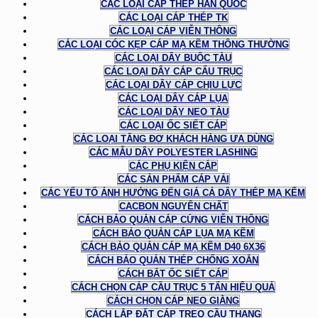
CÁC LOẠI CÁP THÉP HÀN QUỐC
CÁC LOẠI CÁP THÉP TK
CÁC LOẠI CÁP VIỄN THÔNG
CÁC LOẠI CÓC KẸP CÁP MẠ KẼM THÔNG THƯỜNG
CÁC LOẠI DÂY BUỘC TÀU
CÁC LOẠI DÂY CÁP CẨU TRỤC
CÁC LOẠI DÂY CÁP CHỊU LỰC
CÁC LOẠI DÂY CÁP LỤA
CÁC LOẠI DÂY NEO TÀU
CÁC LOẠI ỐC SIẾT CÁP
CÁC LOẠI TĂNG ĐƠ KHÁCH HÀNG ƯA DÙNG
CÁC MẪU DÂY POLYESTER LASHING
CÁC PHỤ KIỆN CÁP
CÁC SẢN PHẨM CÁP VẢI
CÁC YẾU TỐ ẢNH HƯỞNG ĐẾN GIÁ CẢ DÂY THÉP MẠ KẼM
CACBON NGUYÊN CHẤT
CÁCH BẢO QUẢN CÁP CỨNG VIỄN THÔNG
CÁCH BẢO QUẢN CÁP LỤA MẠ KẼM
CÁCH BẢO QUẢN CÁP MẠ KẼM D40 6X36
CÁCH BẢO QUẢN THÉP CHỐNG XOẮN
CÁCH BẮT ỐC SIẾT CÁP
CÁCH CHỌN CÁP CẦU TRỤC 5 TẤN HIỆU QUẢ
CÁCH CHỌN CÁP NEO GIẰNG
CÁCH LẮP ĐẶT CÁP TREO CẦU THANG