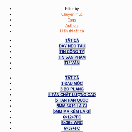
Filter by
Chuyên mục
Tags
Authors
Hiển thị tất cả
TẤT CẢ
DÂY NEO TÀU
TIN CÔNG TY
TIN SẢN PHẨM
TƯ VẤN
TẤT CẢ
1 ĐẦU MÓC
3 BỘ PLANG
5 TẤN CHẤT LƯỢNG CAO
5 TẤN HÀN QUỐC
5MM 6X19 LÀ GÌ
5MM MẠ KẼM LÀ GÌ
6×12+7FC
6×36+IWRC
6×37+FC