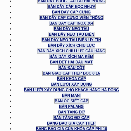
BÁN DÂY BUỘC TÀU TẠI HẢI PHÒNG
BÁN DÂY CÁP BỌC NHỰA
BÁN DÂY CÁP CỨNG
BÁN DÂY CÁP CỨNG VIỄN THÔNG
BÁN DÂY CÁP INOX 304
BÁN DÂY NEO TÀU
BÁN DÂY NEO TÀU BIỂN
BÁN DÂY NEO TÀU BIỂN UY TÍN
BÁN DÂY XÍCH CHỊU LỰC
BÁN DÂY XÍCH CHỊU LỰC CẨU HÀNG
BÁN DÂY XÍCH MẠ KẼM
BẢN DẸT HAI ĐẦU MẮT
BẢN ĐẦU CỘT
BÀN GIAO CÁP THÉP BỌC 8 L6
BÁN KHÓA CÁP
BÁN LƯỚI XÂY DỰNG
BÁN LƯỚI XÂY DỰNG CHO KHÁCH HÀNG HÀ ĐÔNG
BÁN MANI
BÁN ỐC SIẾT CÁP
BÁN PALANG
BÁN TĂNG ĐƠ
BÁN TĂNG ĐƠ CÁP
BẢNG BÁO GIÁ CÁP THÉP
BẢNG BÁO GIÁ CỦA KHÓA CÁP PHI 10