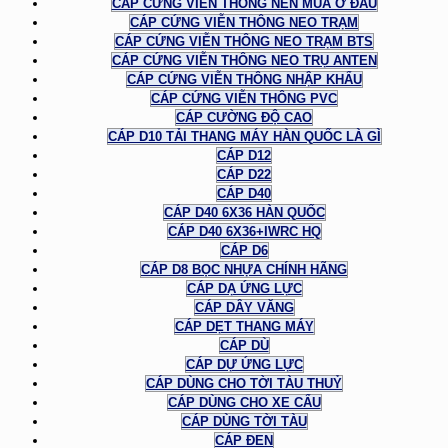
CÁP CỨNG VIỄN THÔNG NÊN MUA Ở ĐÂU
CÁP CỨNG VIỄN THÔNG NEO TRẠM
CÁP CỨNG VIỄN THÔNG NEO TRẠM BTS
CÁP CỨNG VIỄN THÔNG NEO TRỤ ANTEN
CÁP CỨNG VIỄN THÔNG NHẬP KHẨU
CÁP CỨNG VIỄN THÔNG PVC
CÁP CƯỜNG ĐỘ CAO
CÁP D10 TẢI THANG MÁY HÀN QUỐC LÀ GÌ
CÁP D12
CÁP D22
CÁP D40
CÁP D40 6X36 HÀN QUỐC
CÁP D40 6X36+IWRC HQ
CÁP D6
CÁP D8 BỌC NHỰA CHÍNH HÃNG
CÁP DẠ ỨNG LỰC
CÁP DÂY VĂNG
CÁP DẸT THANG MÁY
CÁP DÙ
CÁP DỰ ỨNG LỰC
CÁP DÙNG CHO TỜI TÀU THUỶ
CÁP DÙNG CHO XE CẨU
CÁP DÙNG TỜI TÀU
CÁP ĐEN