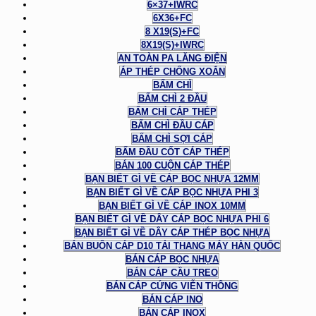
6×37+IWRC
6X36+FC
8 X19(S)+FC
8X19(S)+IWRC
AN TOÀN PA LĂNG ĐIỆN
ÁP THÉP CHỐNG XOẮN
BẤM CHÌ
BẤM CHÌ 2 ĐẦU
BẤM CHÌ CÁP THÉP
BẤM CHÌ ĐẦU CÁP
BẤM CHÌ SỢI CÁP
BẤM ĐẦU CỐT CÁP THÉP
BÁN 100 CUỘN CÁP THÉP
BẠN BIẾT GÌ VỀ CÁP BỌC NHỰA 12MM
BẠN BIẾT GÌ VỀ CÁP BỌC NHỰA PHI 3
BẠN BIẾT GÌ VỀ CÁP INOX 10MM
BẠN BIẾT GÌ VỀ DÂY CÁP BỌC NHỰA PHI 6
BẠN BIẾT GÌ VỀ DÂY CÁP THÉP BỌC NHỰA
BÁN BUÔN CÁP D10 TẢI THANG MÁY HÀN QUỐC
BÁN CÁP BỌC NHỰA
BÁN CÁP CẦU TREO
BÁN CÁP CỨNG VIỄN THÔNG
BÁN CÁP INO
BÁN CÁP INOX