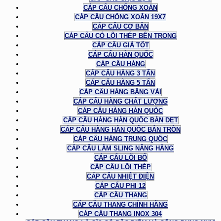
CÁP CẨU CHỐNG XOẮN
CÁP CẨU CHỐNG XOẮN 19X7
CÁP CẨU CƠ BẢN
CÁP CẨU CÓ LÕI THÉP BÊN TRONG
CÁP CẨU GIÁ TỐT
CÁP CẨU HÀN QUỐC
CÁP CẨU HÀNG
CÁP CẨU HÀNG 3 TẤN
CÁP CẨU HÀNG 5 TẤN
CÁP CẨU HÀNG BẰNG VẢI
CÁP CẨU HÀNG CHẤT LƯỢNG
CÁP CẨU HÀNG HÀN QUỐC
CÁP CẨU HÀNG HÀN QUỐC BẢN DẸT
CÁP CẨU HÀNG HÀN QUỐC BẢN TRÒN
CÁP CẨU HÀNG TRUNG QUỐC
CÁP CẨU LÀM SLING NÂNG HÀNG
CÁP CẨU LÕI BỐ
CÁP CẨU LÕI THÉP
CÁP CẨU NHIỆT ĐIỆN
CÁP CẨU PHI 12
CÁP CẦU THANG
CÁP CẦU THANG CHÍNH HÃNG
CÁP CẦU THANG INOX 304