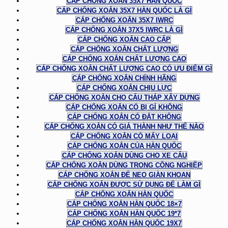
CÁP CHỐNG XOẮN 35X7 HÀN QUỐC
CÁP CHỐNG XOẮN 35X7 HÀN QUỐC LÀ GÌ
CÁP CHỐNG XOẮN 35X7 IWRC
CÁP CHỐNG XOẮN 37X5 IWRC LÀ GÌ
CÁP CHỐNG XOẮN CAO CẤP
CÁP CHỐNG XOẮN CHẤT LƯỢNG
CÁP CHỐNG XOẮN CHẤT LƯỢNG CAO
CÁP CHỐNG XOẮN CHẤT LƯỢNG CAO CÓ ƯU ĐIỂM GÌ
CÁP CHỐNG XOẮN CHÍNH HÃNG
CÁP CHỐNG XOẮN CHỊU LỰC
CÁP CHỐNG XOẮN CHO CẨU THÁP XÂY DỰNG
CÁP CHỐNG XOẮN CÓ BỊ GỈ KHÔNG
CÁP CHỐNG XOẮN CÓ ĐẮT KHÔNG
CÁP CHỐNG XOẮN CÓ GIÁ THÀNH NHƯ THẾ NÀO
CÁP CHỐNG XOẮN CÓ MẤY LOẠI
CÁP CHỐNG XOẮN CỦA HÀN QUỐC
CÁP CHỐNG XOẮN DÙNG CHO XE CẨU
CÁP CHỐNG XOẮN DÙNG TRONG CÔNG NGHIỆP
CÁP CHỐNG XOẮN ĐỂ NEO GIÀN KHOAN
CÁP CHỐNG XOẮN ĐƯỢC SỬ DỤNG ĐỂ LÀM GÌ
CÁP CHỐNG XOẮN HÀN QUỐC
CÁP CHỐNG XOẮN HÀN QUỐC 18×7
CÁP CHỐNG XOẮN HÀN QUỐC 19*7
CÁP CHỐNG XOẮN HÀN QUỐC 19X7