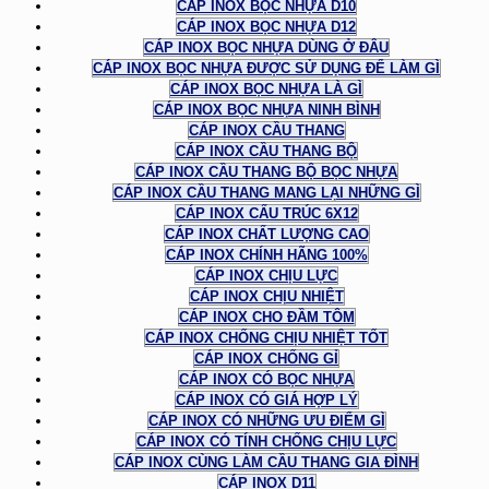
CÁP INOX BỌC NHỰA D10
CÁP INOX BỌC NHỰA D12
CÁP INOX BỌC NHỰA DÙNG Ở ĐÂU
CÁP INOX BỌC NHỰA ĐƯỢC SỬ DỤNG ĐỂ LÀM GÌ
CÁP INOX BỌC NHỰA LÀ GÌ
CÁP INOX BỌC NHỰA NINH BÌNH
CÁP INOX CẦU THANG
CÁP INOX CẦU THANG BỘ
CÁP INOX CẦU THANG BỘ BỌC NHỰA
CÁP INOX CẦU THANG MANG LẠI NHỮNG GÌ
CÁP INOX CẤU TRÚC 6X12
CÁP INOX CHẤT LƯỢNG CAO
CÁP INOX CHÍNH HÃNG 100%
CÁP INOX CHỊU LỰC
CÁP INOX CHỊU NHIỆT
CÁP INOX CHO ĐẦM TÔM
CÁP INOX CHỐNG CHỊU NHIỆT TỐT
CÁP INOX CHỐNG GỈ
CÁP INOX CÓ BỌC NHỰA
CÁP INOX CÓ GIÁ HỢP LÝ
CÁP INOX CÓ NHỮNG ƯU ĐIỂM GÌ
CÁP INOX CÓ TÍNH CHỐNG CHỊU LỰC
CÁP INOX CÙNG LÀM CẦU THANG GIA ĐÌNH
CÁP INOX D11