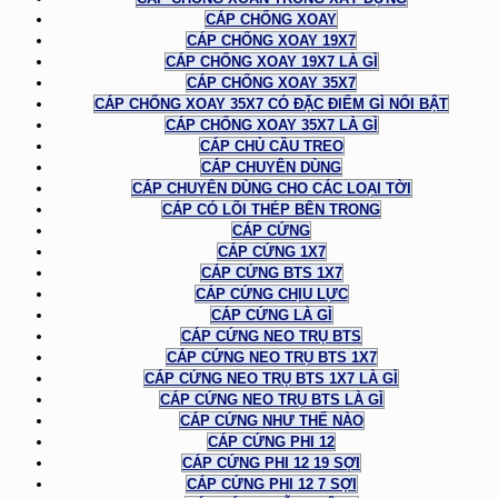
CÁP CHỐNG XOAY
CÁP CHỐNG XOAY 19X7
CÁP CHỐNG XOAY 19X7 LÀ GÌ
CÁP CHỐNG XOAY 35X7
CÁP CHỐNG XOAY 35X7 CÓ ĐẶC ĐIỂM GÌ NỔI BẬT
CÁP CHỐNG XOAY 35X7 LÀ GÌ
CÁP CHỦ CẦU TREO
CÁP CHUYÊN DÙNG
CÁP CHUYÊN DÙNG CHO CÁC LOẠI TỜI
CÁP CÓ LÕI THÉP BÊN TRONG
CÁP CỨNG
CÁP CỨNG 1X7
CÁP CỨNG BTS 1X7
CÁP CỨNG CHỊU LỰC
CÁP CỨNG LÀ GÌ
CÁP CỨNG NEO TRỤ BTS
CÁP CỨNG NEO TRỤ BTS 1X7
CÁP CỨNG NEO TRỤ BTS 1X7 LÀ GÌ
CÁP CỨNG NEO TRỤ BTS LÀ GÌ
CÁP CỨNG NHƯ THẾ NÀO
CÁP CỨNG PHI 12
CÁP CỨNG PHI 12 19 SỢI
CÁP CỨNG PHI 12 7 SỢI