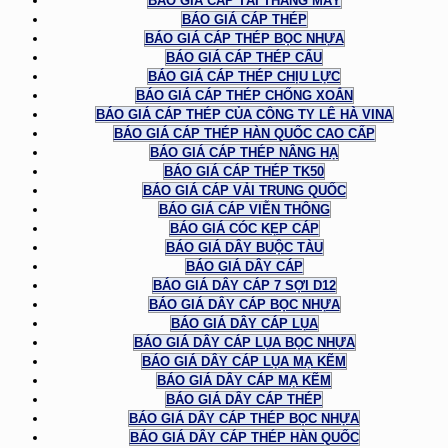
BÁO GIÁ CÁP TẢI THANG MÁY
BÁO GIÁ CÁP THÉP
BÁO GIÁ CÁP THÉP BỌC NHỰA
BÁO GIÁ CÁP THÉP CẨU
BÁO GIÁ CÁP THÉP CHỊU LỰC
BÁO GIÁ CÁP THÉP CHỐNG XOẮN
BÁO GIÁ CÁP THÉP CỦA CÔNG TY LÊ HÀ VINA
BÁO GIÁ CÁP THÉP HÀN QUỐC CAO CẤP
BÁO GIÁ CÁP THÉP NÂNG HẠ
BÁO GIÁ CÁP THÉP TK50
BÁO GIÁ CÁP VẢI TRUNG QUỐC
BÁO GIÁ CÁP VIỄN THÔNG
BÁO GIÁ CÓC KẸP CÁP
BÁO GIÁ DÂY BUỘC TÀU
BÁO GIÁ DÂY CÁP
BÁO GIÁ DÂY CÁP 7 SỢI D12
BÁO GIÁ DÂY CÁP BỌC NHỰA
BÁO GIÁ DÂY CÁP LỤA
BÁO GIÁ DÂY CÁP LỤA BỌC NHỰA
BÁO GIÁ DÂY CÁP LỤA MẠ KẼM
BÁO GIÁ DÂY CÁP MẠ KẼM
BÁO GIÁ DÂY CÁP THÉP
BÁO GIÁ DÂY CÁP THÉP BỌC NHỰA
BÁO GIÁ DÂY CÁP THÉP HÀN QUỐC