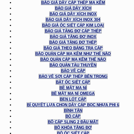
BÁO GIÁ DÂY CÁP THÉP MẠ KẼM
BÁO GIÁ DÂY XÍCH
BÁO GIÁ DÂY XÍCH INOX
BÁO GIÁ DÂY XÍCH INOX 304
BÁO GIÁ ỐC SIẾT CÁP KIM LOẠI
BÁO GIÁ TĂNG ĐƠ CÁP THÉP
BÁO GIÁ TĂNG ĐƠ INOX
BÁO GIÁ TĂNG ĐƠ THÉP
BÁO GIÁ THEO BẢNG TRA CÁP
BẢO QUẢN CÁP MẠ KẼM NHƯ THẾ NÀO
BẢO QUẢN CÁP MẠ KẼM THẾ NÀO
BẢO QUẢN TÀU THUYỀN
BẢO VỆ CÁP
BẢO VỆ SỢI CÁP THÉP BÊN TRONG
BẮT ỐC SIẾT CÁP
BỀ MẶT MA NÍ
BỀ MẶT MA NÍ OMEGA
BẸN LÓT CÁP
BÍ QUYẾT LỰA CHỌN DÂY CÁP BỌC NHỰA PHI 6
BÌNH TÂN
BÓ CÁP
BỘ CÁP SLING 2 ĐẦU MẮT
BỘ KHÓA TĂNG ĐƠ
BỘ ỐC SIẾT CÁP