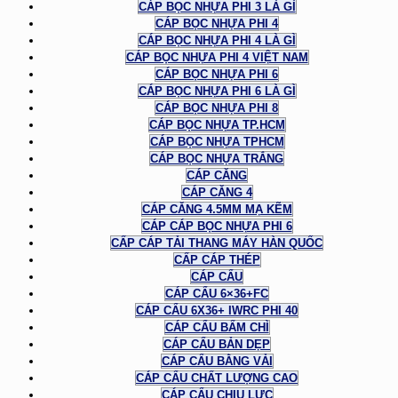
CÁP BỌC NHỰA PHI 3 LÀ GÌ
CÁP BỌC NHỰA PHI 4
CÁP BỌC NHỰA PHI 4 LÀ GÌ
CÁP BỌC NHỰA PHI 4 VIỆT NAM
CÁP BỌC NHỰA PHI 6
CÁP BỌC NHỰA PHI 6 LÀ GÌ
CÁP BỌC NHỰA PHI 8
CÁP BỌC NHỰA TP.HCM
CÁP BỌC NHỰA TPHCM
CÁP BỌC NHỰA TRẮNG
CÁP CĂNG
CÁP CĂNG 4
CÁP CĂNG 4.5MM MẠ KẼM
CÁP CÁP BỌC NHỰA PHI 6
CẤP CÁP TẢI THANG MÁY HÀN QUỐC
CẤP CÁP THÉP
CÁP CẨU
CÁP CẨU 6×36+FC
CÁP CẨU 6X36+ IWRC PHI 40
CÁP CẨU BẤM CHÌ
CÁP CẨU BẢN DẸP
CÁP CẨU BẰNG VẢI
CÁP CẨU CHẤT LƯỢNG CAO
CÁP CẨU CHỊU LỰC