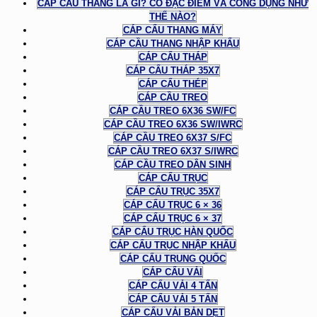
CÁP CẦU THANG LÀ GÌ? CÓ ĐẶC ĐIỂM VÀ CÔNG DỤNG NHƯ
THẾ NÀO?
CÁP CẨU THANG MÁY
CÁP CẦU THANG NHẬP KHẨU
CÁP CẨU THÁP
CÁP CẨU THÁP 35X7
CÁP CẨU THÉP
CÁP CẦU TREO
CÁP CẦU TREO 6X36 SW/FC
CÁP CẦU TREO 6X36 SW/IWRC
CÁP CẦU TREO 6X37 S/FC
CÁP CẦU TREO 6X37 S/IWRC
CÁP CẦU TREO DÂN SINH
CÁP CẨU TRỤC
CÁP CẨU TRỤC 35X7
CÁP CẨU TRỤC 6 × 36
CÁP CẨU TRỤC 6 × 37
CÁP CẨU TRỤC HÀN QUỐC
CÁP CẨU TRỤC NHẬP KHẨU
CÁP CẨU TRUNG QUỐC
CÁP CẨU VẢI
CÁP CẨU VẢI 4 TẤN
CÁP CẨU VẢI 5 TẤN
CÁP CẨU VẢI BẢN DẸT