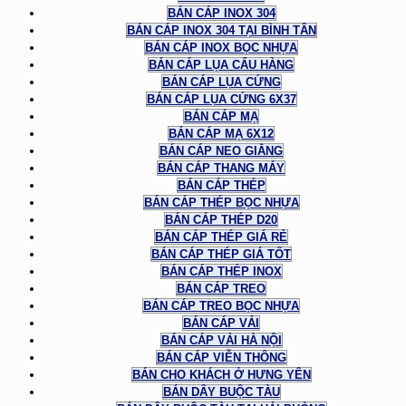
BÁN CÁP INOX 304
BÁN CÁP INOX 304 TẠI BÌNH TÂN
BÁN CÁP INOX BỌC NHỰA
BÁN CÁP LỤA CẨU HÀNG
BÁN CÁP LỤA CỨNG
BÁN CÁP LỤA CỨNG 6X37
BÁN CÁP MẠ
BÁN CÁP MẠ 6X12
BÁN CÁP NEO GIẰNG
BÁN CÁP THANG MÁY
BÁN CÁP THÉP
BÁN CÁP THÉP BỌC NHỰA
BÁN CÁP THÉP D20
BÁN CÁP THÉP GIÁ RẺ
BÁN CÁP THÉP GIÁ TỐT
BÁN CÁP THÉP INOX
BÁN CÁP TREO
BÁN CÁP TREO BỌC NHỰA
BÁN CÁP VẢI
BÁN CÁP VẢI HÀ NỘI
BÁN CÁP VIỄN THÔNG
BÁN CHO KHÁCH Ở HƯNG YÊN
BÁN DÂY BUỘC TÀU