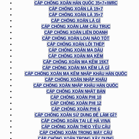
CÁP CHỐNG XOẮN HÀN QUỐC 35×7+IWRC
CÁP CHỐNG XOẮN LÀ 19×7
CÁP CHỐNG XOẮN LÀ 35×7
CÁP CHỐNG XOẮN LÀ GÌ
CÁP CHỐNG XOẮN LÀM CẨU TRỤC
CÁP CHỐNG XOẮN LIÊN DOANH
CÁP CHỐNG XOẮN LOẠI NÀO TỐT
CÁP CHỐNG XOẮN LÕI THÉP
CÁP CHỐNG XOẮN MẠ DẦU
CÁP CHỐNG XOẮN MẠ KẼM
CÁP CHỐNG XOẮN MẠ KẼM 19X7
CÁP CHỐNG XOẮN MẠ KẼM LÀ GÌ
CÁP CHỐNG XOẮN MẠ KẼM NHẬP KHẨU HÀN QUỐC
CÁP CHỐNG XOẮN NHẬP KHẨU
CÁP CHỐNG XOẮN NHẬP KHẨU HÀN QUỐC
CÁP CHỐNG XOẮN NHẬT BẢN
CÁP CHỐNG XOẮN PHI 10
CÁP CHỐNG XOẮN PHI 12
CÁP CHỐNG XOẮN PHI 6
CÁP CHỐNG XOẮN SỬ DỤNG ĐỂ LÀM GÌ?
CÁP CHỐNG XOẮN TẠI LÊ HÀ VINA
CÁP CHỐNG XOẮN THEO YÊU CẦU
CÁP CHỐNG XOẮN TRONG MÁY CẨU
CÁP CHỐNG XOẮN TRONG XÂY DỰNG