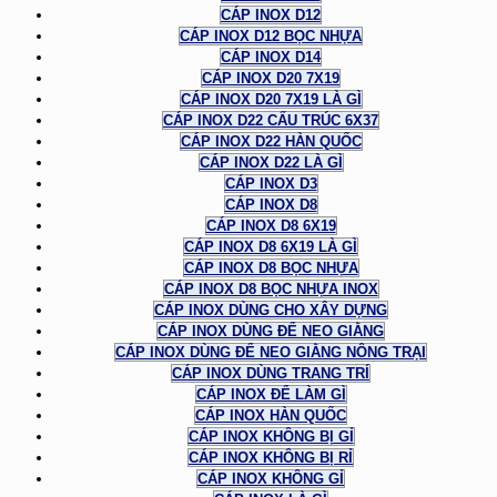
CÁP INOX D12
CÁP INOX D12 BỌC NHỰA
CÁP INOX D14
CÁP INOX D20 7X19
CÁP INOX D20 7X19 LÀ GÌ
CÁP INOX D22 CẤU TRÚC 6X37
CÁP INOX D22 HÀN QUỐC
CÁP INOX D22 LÀ GÌ
CÁP INOX D3
CÁP INOX D8
CÁP INOX D8 6X19
CÁP INOX D8 6X19 LÀ GÌ
CÁP INOX D8 BỌC NHỰA
CÁP INOX D8 BỌC NHỰA INOX
CÁP INOX DÙNG CHO XÂY DỰNG
CÁP INOX DÙNG ĐỂ NEO GIẰNG
CÁP INOX DÙNG ĐỂ NEO GIẰNG NÔNG TRẠI
CÁP INOX DÙNG TRANG TRÍ
CÁP INOX ĐỂ LÀM GÌ
CÁP INOX HÀN QUỐC
CÁP INOX KHÔNG BỊ GỈ
CÁP INOX KHÔNG BỊ RỈ
CÁP INOX KHÔNG GỈ