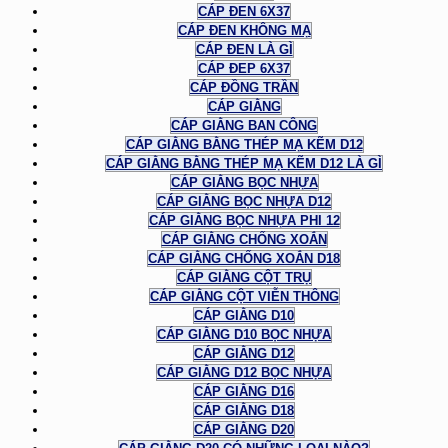
CÁP ĐEN 6X37
CÁP ĐEN KHÔNG MẠ
CÁP ĐEN LÀ GÌ
CÁP ĐEP 6X37
CÁP ĐỒNG TRẦN
CÁP GIẰNG
CÁP GIẰNG BAN CÔNG
CÁP GIẰNG BẰNG THÉP MẠ KẼM D12
CÁP GIẰNG BẰNG THÉP MẠ KẼM D12 LÀ GÌ
CÁP GIẰNG BỌC NHỰA
CÁP GIẰNG BỌC NHỰA D12
CÁP GIẰNG BỌC NHỰA PHI 12
CÁP GIẰNG CHỐNG XOẮN
CÁP GIẰNG CHỐNG XOẮN D18
CÁP GIẰNG CỘT TRỤ
CÁP GIẰNG CỘT VIỄN THÔNG
CÁP GIẰNG D10
CÁP GIẰNG D10 BỌC NHỰA
CÁP GIẰNG D12
CÁP GIẰNG D12 BỌC NHỰA
CÁP GIẰNG D16
CÁP GIẰNG D18
CÁP GIẰNG D20