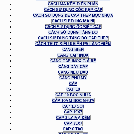
CÁCH MẠ KẼM ĐIỆN PHÂN
CÁCH SỬ DỤNG CÓC KẸP CÁP
CÁCH SỬ DỤNG ĐỂ CÁP THÉP BỌC NHỰA
CÁCH SỬ DỤNG MA NÍ
CÁCH SỬ DỤNG ỐC SIẾT CÁP
CÁCH SỬ DỤNG TĂNG ĐƠ
CÁCH SỬ DỤNG TĂNG ĐƠ CÁP THÉP
CÁCH THỨC ĐIỀU KHIỂN PA LĂNG ĐIỆN
CANG BIEN
CĂNG CÁP INOX
CĂNG CÁP INOX GIÁ RẺ
CĂNG DÂY CÁP
CẢNG NEO ĐẬU
CẢNG PHÚ MỸ
CÁP
CÁP 10
CÁP 10 BỌC NHỰA
CÁP 10MM BỌC NHỰA
CÁP 19 SỢI
CÁP 19X7
CÁP 3 LY MẠ KẼM
CÁP 35X7
CÁP 6 TAO