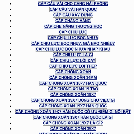
CÁP CẨU VẢI CHO CẢNG HẢI PHÒNG
CÁP CẨU VẢI HÀN QUỐC
CÁP CẨU XÂY DỰNG
CÁP CHẰNG HÀNG
CÁP CHE NẮNG TRƯỜNG HỌC
CÁP CHỊU LỰC
CÁP CHỊU LỰC BỌC NHỰA
CÁP CHỊU LỰC BỌC NHỰA GIÁ BAO NHIÊU?
CÁP CHỊU LỰC BỌC NHỰA NHẬP KHẨU
CÁP CHỊU LỰC LÀ GÌ
CÁP CHỊU LỰC LÕI ĐAY
CÁP CHỊU LỰC LÕI THÉP
CÁP CHỐNG XOẮN
CÁP CHỐNG XOẮN 14MM
CÁP CHỐNG XOẮN 18×7 HÀN QUỐC
CÁP CHỐNG XOẮN 19 TAO
CÁP CHỐNG XOẮN 19X7
CÁP CHỐNG XOẮN 19X7 DÙNG CHO VIỆC GÌ
CÁP CHỐNG XOẮN 19X7 HÀN QUỐC
CÁP CHỐNG XOẮN 19X7 HÀN QUỐC CÓ ƯU ĐIỂM GÌ NỔI BẬT
CÁP CHỐNG XOẮN 19X7 HÀN QUỐC LÀ GÌ
CÁP CHỐNG XOẮN 19X7 LÀ GÌ?
CÁP CHỐNG XOẮN 35X7