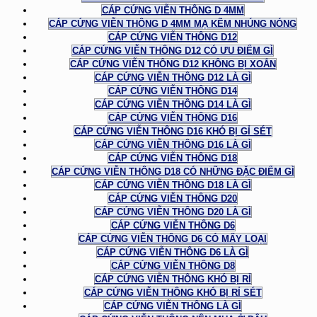
CÁP CỨNG VIỄN THÔNG D 4MM
CÁP CỨNG VIỄN THÔNG D 4MM MẠ KẼM NHÚNG NÓNG
CÁP CỨNG VIỄN THÔNG D12
CÁP CỨNG VIỄN THÔNG D12 CÓ ƯU ĐIỂM GÌ
CÁP CỨNG VIỄN THÔNG D12 KHÔNG BỊ XOẮN
CÁP CỨNG VIỄN THÔNG D12 LÀ GÌ
CÁP CỨNG VIỄN THÔNG D14
CÁP CỨNG VIỄN THÔNG D14 LÀ GÌ
CÁP CỨNG VIỄN THÔNG D16
CÁP CỨNG VIỄN THÔNG D16 KHÓ BỊ GỈ SÉT
CÁP CỨNG VIỄN THÔNG D16 LÀ GÌ
CÁP CỨNG VIỄN THÔNG D18
CÁP CỨNG VIỄN THÔNG D18 CÓ NHỮNG ĐẶC ĐIỂM GÌ
CÁP CỨNG VIỄN THÔNG D18 LÀ GÌ
CÁP CỨNG VIỄN THÔNG D20
CÁP CỨNG VIỄN THÔNG D20 LÀ GÌ
CÁP CỨNG VIỄN THÔNG D6
CÁP CỨNG VIỄN THÔNG D6 CÓ MẤY LOẠI
CÁP CỨNG VIỄN THÔNG D6 LÀ GÌ
CÁP CỨNG VIỄN THÔNG D8
CÁP CỨNG VIỄN THÔNG KHÓ BỊ RỈ
CÁP CỨNG VIỄN THÔNG KHÓ BỊ RỈ SÉT
CÁP CỨNG VIỄN THÔNG LÀ GÌ