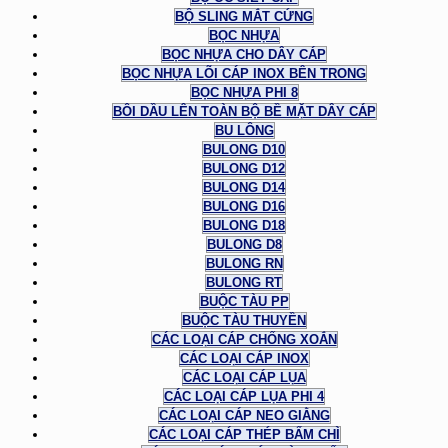
BỘ SLING MẮT CỨNG
BỌC NHỰA
BỌC NHỰA CHO DÂY CÁP
BỌC NHỰA LÕI CÁP INOX BÊN TRONG
BỌC NHỰA PHI 8
BÔI DẦU LÊN TOÀN BỘ BỀ MẶT DÂY CÁP
BU LÔNG
BULONG D10
BULONG D12
BULONG D14
BULONG D16
BULONG D18
BULONG D8
BULONG RN
BULONG RT
BUỘC TÀU PP
BUỘC TÀU THUYỀN
CÁC LOẠI CÁP CHỐNG XOẮN
CÁC LOẠI CÁP INOX
CÁC LOẠI CÁP LỤA
CÁC LOẠI CÁP LỤA PHI 4
CÁC LOẠI CÁP NEO GIẰNG
CÁC LOẠI CÁP THÉP BẤM CHÌ