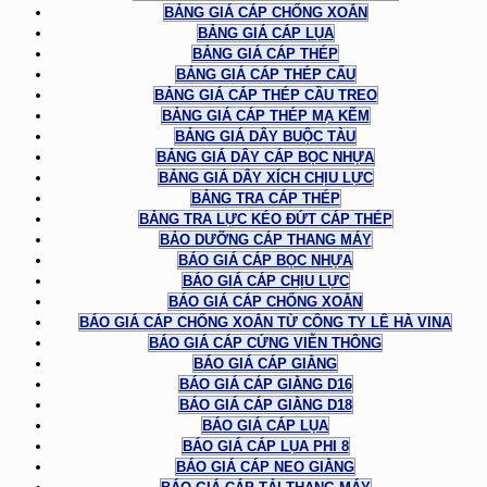
BẢNG GIÁ CÁP CHỐNG XOẮN
BẢNG GIÁ CÁP LỤA
BẢNG GIÁ CÁP THÉP
BẢNG GIÁ CÁP THÉP CẨU
BẢNG GIÁ CÁP THÉP CẦU TREO
BẢNG GIÁ CÁP THÉP MẠ KẼM
BẢNG GIÁ DÂY BUỘC TÀU
BẢNG GIÁ DÂY CÁP BỌC NHỰA
BẢNG GIÁ DÂY XÍCH CHỊU LỰC
BẢNG TRA CÁP THÉP
BẢNG TRA LỰC KÉO ĐỨT CÁP THÉP
BẢO DƯỠNG CÁP THANG MÁY
BÁO GIÁ CÁP BỌC NHỰA
BÁO GIÁ CÁP CHỊU LỰC
BÁO GIÁ CÁP CHỐNG XOẮN
BÁO GIÁ CÁP CHỐNG XOẮN TỪ CÔNG TY LÊ HÀ VINA
BÁO GIÁ CÁP CỨNG VIỄN THÔNG
BÁO GIÁ CÁP GIẰNG
BÁO GIÁ CÁP GIẰNG D16
BÁO GIÁ CÁP GIẰNG D18
BÁO GIÁ CÁP LỤA
BÁO GIÁ CÁP LỤA PHI 8
BÁO GIÁ CÁP NEO GIẰNG