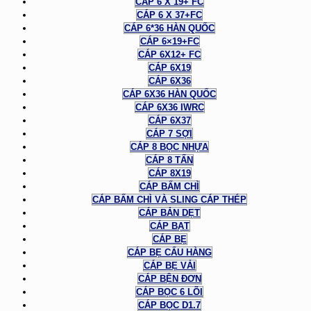
CÁP 6 X 19+ FC
CÁP 6 X 37+FC
CÁP 6*36 HÀN QUỐC
CÁP 6×19+FC
CÁP 6X12+ FC
CÁP 6X19
CÁP 6X36
CÁP 6X36 HÀN QUỐC
CÁP 6X36 IWRC
CÁP 6X37
CÁP 7 SỢI
CÁP 8 BỌC NHỰA
CÁP 8 TẤN
CÁP 8X19
CÁP BẤM CHÌ
CÁP BẤM CHÌ VÀ SLING CÁP THÉP
CÁP BẢN DẸT
CÁP BẠT
CÁP BẸ
CÁP BẸ CẨU HÀNG
CÁP BẸ VẢI
CÁP BỆN ĐƠN
CÁP BỌC 6 LÕI
CÁP BỌC D1.7