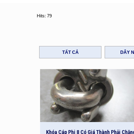
Hits: 79
TẤT CẢ
DÂY N
Khóa Cáp Phi 8 Có Giá Thành Phải Chăn