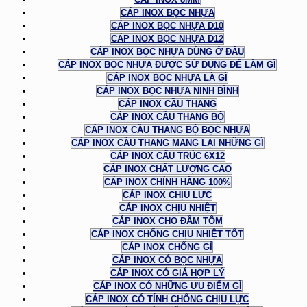
CÁP INOX BỌC NHỰA
CÁP INOX BỌC NHỰA D10
CÁP INOX BỌC NHỰA D12
CÁP INOX BỌC NHỰA DÙNG Ở ĐÂU
CÁP INOX BỌC NHỰA ĐƯỢC SỬ DỤNG ĐỂ LÀM GÌ
CÁP INOX BỌC NHỰA LÀ GÌ
CÁP INOX BỌC NHỰA NINH BÌNH
CÁP INOX CẦU THANG
CÁP INOX CẦU THANG BỘ
CÁP INOX CẦU THANG BỘ BỌC NHỰA
CÁP INOX CẦU THANG MANG LẠI NHỮNG GÌ
CÁP INOX CẤU TRÚC 6X12
CÁP INOX CHẤT LƯỢNG CAO
CÁP INOX CHÍNH HÃNG 100%
CÁP INOX CHỊU LỰC
CÁP INOX CHỊU NHIỆT
CÁP INOX CHO ĐẦM TÔM
CÁP INOX CHỐNG CHỊU NHIỆT TỐT
CÁP INOX CHỐNG GỈ
CÁP INOX CÓ BỌC NHỰA
CÁP INOX CÓ GIÁ HỢP LÝ
CÁP INOX CÓ NHỮNG ƯU ĐIỂM GÌ
CÁP INOX CÓ TÍNH CHỐNG CHỊU LỰC