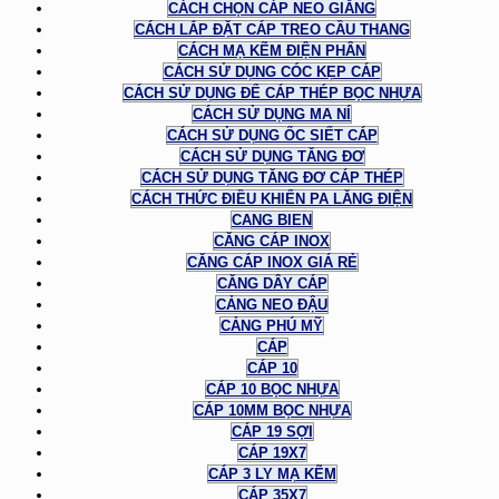
CÁCH CHỌN CÁP NEO GIẰNG
CÁCH LẮP ĐẶT CÁP TREO CẦU THANG
CÁCH MẠ KẼM ĐIỆN PHÂN
CÁCH SỬ DỤNG CÓC KẸP CÁP
CÁCH SỬ DỤNG ĐỂ CÁP THÉP BỌC NHỰA
CÁCH SỬ DỤNG MA NÍ
CÁCH SỬ DỤNG ỐC SIẾT CÁP
CÁCH SỬ DỤNG TĂNG ĐƠ
CÁCH SỬ DỤNG TĂNG ĐƠ CÁP THÉP
CÁCH THỨC ĐIỀU KHIỂN PA LĂNG ĐIỆN
CANG BIEN
CĂNG CÁP INOX
CĂNG CÁP INOX GIÁ RẺ
CĂNG DÂY CÁP
CẢNG NEO ĐẬU
CẢNG PHÚ MỸ
CÁP
CÁP 10
CÁP 10 BỌC NHỰA
CÁP 10MM BỌC NHỰA
CÁP 19 SỢI
CÁP 19X7
CÁP 3 LY MẠ KẼM
CÁP 35X7