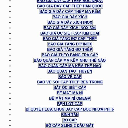
BÁO GIÁ DÂY CÁP THÉP BỌC NHỰA
BÁO GIÁ DÂY CÁP THÉP HÀN QUỐC
BÁO GIÁ DÂY CÁP THÉP MẠ KẼM
BÁO GIÁ DÂY XÍCH
BÁO GIÁ DÂY XÍCH INOX
BÁO GIÁ DÂY XÍCH INOX 304
BÁO GIÁ ỐC SIẾT CÁP KIM LOẠI
BÁO GIÁ TĂNG ĐƠ CÁP THÉP
BÁO GIÁ TĂNG ĐƠ INOX
BÁO GIÁ TĂNG ĐƠ THÉP
BÁO GIÁ THEO BẢNG TRA CÁP
BẢO QUẢN CÁP MẠ KẼM NHƯ THẾ NÀO
BẢO QUẢN CÁP MẠ KẼM THẾ NÀO
BẢO QUẢN TÀU THUYỀN
BẢO VỆ CÁP
BẢO VỆ SỢI CÁP THÉP BÊN TRONG
BẮT ỐC SIẾT CÁP
BỀ MẶT MA NÍ
BỀ MẶT MA NÍ OMEGA
BẸN LÓT CÁP
BÍ QUYẾT LỰA CHỌN DÂY CÁP BỌC NHỰA PHI 6
BÌNH TÂN
BÓ CÁP
BỘ CÁP SLING 2 ĐẦU MẮT