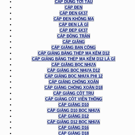
CÁP DÙNG TỜI TÀU
CÁP ĐEN
CÁP ĐEN 6X37
CÁP ĐEN KHÔNG MẠ
CÁP ĐEN LÀ GÌ
CÁP ĐEP 6X37
CÁP ĐỒNG TRẦN
CÁP GIẰNG
CÁP GIẰNG BAN CÔNG
CÁP GIẰNG BẰNG THÉP MẠ KẼM D12
CÁP GIẰNG BẰNG THÉP MẠ KẼM D12 LÀ GÌ
CÁP GIẰNG BỌC NHỰA
CÁP GIẰNG BỌC NHỰA D12
CÁP GIẰNG BỌC NHỰA PHI 12
CÁP GIẰNG CHỐNG XOẮN
CÁP GIẰNG CHỐNG XOẮN D18
CÁP GIẰNG CỘT TRỤ
CÁP GIẰNG CỘT VIỄN THÔNG
CÁP GIẰNG D10
CÁP GIẰNG D10 BỌC NHỰA
CÁP GIẰNG D12
CÁP GIẰNG D12 BỌC NHỰA
CÁP GIẰNG D16
CÁP GIẰNG D18