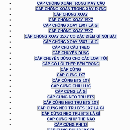
CÁP CHỐNG XOẮN TRONG MÁY CẨU
CÁP CHỐNG XOẮN TRONG XÂY DỰNG
CÁP CHỐNG XOAY
CÁP CHỐNG XOAY 19X7
CÁP CHỐNG XOAY 19X7 LÀ GÌ
CÁP CHỐNG XOAY 35X7
CÁP CHỐNG XOAY 35X7 CÓ ĐẶC ĐIỂM GÌ NỔI BẬT
CÁP CHỐNG XOAY 35X7 LÀ GÌ
CÁP CHỦ CẦU TREO
CÁP CHUYÊN DÙNG
CÁP CHUYÊN DÙNG CHO CÁC LOẠI TỜI
CÁP CÓ LÕI THÉP BÊN TRONG
CÁP CỨNG
CÁP CỨNG 1X7
CÁP CỨNG BTS 1X7
CÁP CỨNG CHỊU LỰC
CÁP CỨNG LÀ GÌ
CÁP CỨNG NEO TRỤ BTS
CÁP CỨNG NEO TRỤ BTS 1X7
CÁP CỨNG NEO TRỤ BTS 1X7 LÀ GÌ
CÁP CỨNG NEO TRỤ BTS LÀ GÌ
CÁP CỨNG NHƯ THẾ NÀO
CÁP CỨNG PHI 12