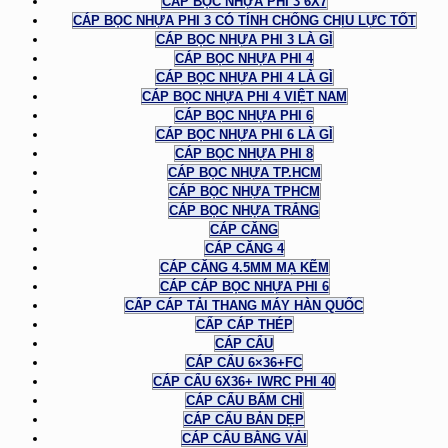
CÁP BỌC NHỰA PHI 3 6X7
CÁP BỌC NHỰA PHI 3 CÓ TÍNH CHỐNG CHỊU LỰC TỐT
CÁP BỌC NHỰA PHI 3 LÀ GÌ
CÁP BỌC NHỰA PHI 4
CÁP BỌC NHỰA PHI 4 LÀ GÌ
CÁP BỌC NHỰA PHI 4 VIỆT NAM
CÁP BỌC NHỰA PHI 6
CÁP BỌC NHỰA PHI 6 LÀ GÌ
CÁP BỌC NHỰA PHI 8
CÁP BỌC NHỰA TP.HCM
CÁP BỌC NHỰA TPHCM
CÁP BỌC NHỰA TRẮNG
CÁP CĂNG
CÁP CĂNG 4
CÁP CĂNG 4.5MM MẠ KẼM
CÁP CÁP BỌC NHỰA PHI 6
CẤP CÁP TẢI THANG MÁY HÀN QUỐC
CẤP CÁP THÉP
CÁP CẨU
CÁP CẨU 6×36+FC
CÁP CẨU 6X36+ IWRC PHI 40
CÁP CẨU BẤM CHÌ
CÁP CẨU BẢN DẸP
CÁP CẨU BẰNG VẢI