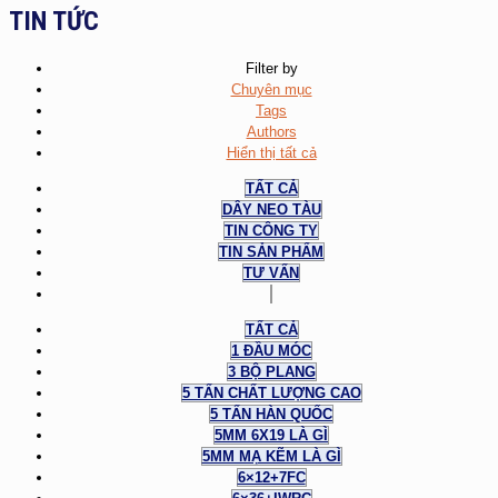
TIN TỨC
Filter by
Chuyên mục
Tags
Authors
Hiển thị tất cả
TẤT CẢ
DÂY NEO TÀU
TIN CÔNG TY
TIN SẢN PHẨM
TƯ VẤN
TẤT CẢ
1 ĐẦU MÓC
3 BỘ PLANG
5 TẤN CHẤT LƯỢNG CAO
5 TẤN HÀN QUỐC
5MM 6X19 LÀ GÌ
5MM MẠ KẼM LÀ GÌ
6×12+7FC