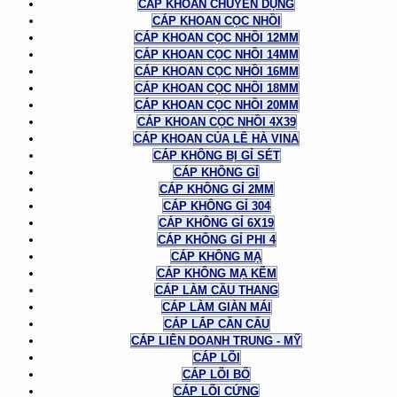
CÁP KHOAN CHUYÊN DỤNG
CÁP KHOAN CỌC NHỒI
CÁP KHOAN CỌC NHỒI 12MM
CÁP KHOAN CỌC NHỒI 14MM
CÁP KHOAN CỌC NHỒI 16MM
CÁP KHOAN CỌC NHỒI 18MM
CÁP KHOAN CỌC NHỒI 20MM
CÁP KHOAN CỌC NHỒI 4X39
CÁP KHOAN CỦA LÊ HÀ VINA
CÁP KHÔNG BỊ GỈ SÉT
CÁP KHÔNG GỈ
CÁP KHÔNG GỈ 2MM
CÁP KHÔNG GỈ 304
CÁP KHÔNG GỈ 6X19
CÁP KHÔNG GỈ PHI 4
CÁP KHÔNG MẠ
CÁP KHÔNG MẠ KẼM
CÁP LÀM CẦU THANG
CÁP LÀM GIÀN MÁI
CÁP LẮP CẦN CẨU
CÁP LIÊN DOANH TRUNG - MỸ
CÁP LÕI
CÁP LÕI BỐ
CÁP LÕI CỨNG