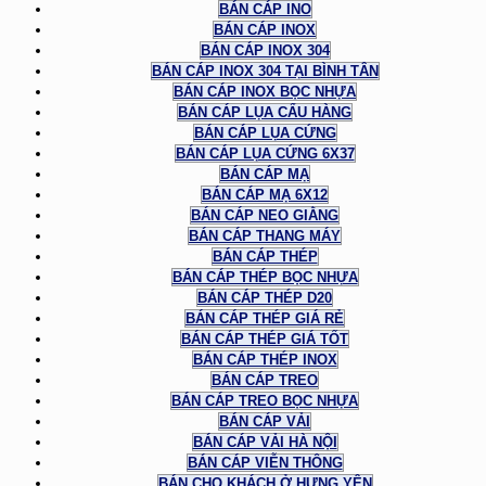
BÁN CÁP INO
BÁN CÁP INOX
BÁN CÁP INOX 304
BÁN CÁP INOX 304 TẠI BÌNH TÂN
BÁN CÁP INOX BỌC NHỰA
BÁN CÁP LỤA CẨU HÀNG
BÁN CÁP LỤA CỨNG
BÁN CÁP LỤA CỨNG 6X37
BÁN CÁP MẠ
BÁN CÁP MẠ 6X12
BÁN CÁP NEO GIẰNG
BÁN CÁP THANG MÁY
BÁN CÁP THÉP
BÁN CÁP THÉP BỌC NHỰA
BÁN CÁP THÉP D20
BÁN CÁP THÉP GIÁ RẺ
BÁN CÁP THÉP GIÁ TỐT
BÁN CÁP THÉP INOX
BÁN CÁP TREO
BÁN CÁP TREO BỌC NHỰA
BÁN CÁP VẢI
BÁN CÁP VẢI HÀ NỘI
BÁN CÁP VIỄN THÔNG
BÁN CHO KHÁCH Ở HƯNG YÊN