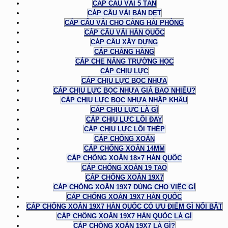
CÁP CẨU VẢI 5 TẤN
CÁP CẨU VẢI BẢN DẸT
CÁP CẨU VẢI CHO CẢNG HẢI PHÒNG
CÁP CẨU VẢI HÀN QUỐC
CÁP CẨU XÂY DỰNG
CÁP CHẰNG HÀNG
CÁP CHE NẮNG TRƯỜNG HỌC
CÁP CHỊU LỰC
CÁP CHỊU LỰC BỌC NHỰA
CÁP CHỊU LỰC BỌC NHỰA GIÁ BAO NHIÊU?
CÁP CHỊU LỰC BỌC NHỰA NHẬP KHẨU
CÁP CHỊU LỰC LÀ GÌ
CÁP CHỊU LỰC LÕI ĐAY
CÁP CHỊU LỰC LÕI THÉP
CÁP CHỐNG XOẮN
CÁP CHỐNG XOẮN 14MM
CÁP CHỐNG XOẮN 18×7 HÀN QUỐC
CÁP CHỐNG XOẮN 19 TAO
CÁP CHỐNG XOẮN 19X7
CÁP CHỐNG XOẮN 19X7 DÙNG CHO VIỆC GÌ
CÁP CHỐNG XOẮN 19X7 HÀN QUỐC
CÁP CHỐNG XOẮN 19X7 HÀN QUỐC CÓ ƯU ĐIỂM GÌ NỔI BẬT
CÁP CHỐNG XOẮN 19X7 HÀN QUỐC LÀ GÌ
CÁP CHỐNG XOẮN 19X7 LÀ GÌ?