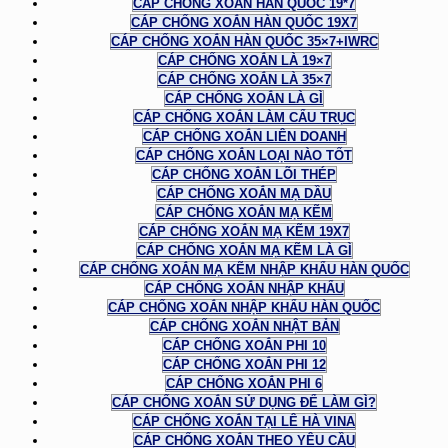
CÁP CHỐNG XOẮN HÀN QUỐC 19*7
CÁP CHỐNG XOẮN HÀN QUỐC 19X7
CÁP CHỐNG XOẮN HÀN QUỐC 35×7+IWRC
CÁP CHỐNG XOẮN LÀ 19×7
CÁP CHỐNG XOẮN LÀ 35×7
CÁP CHỐNG XOẮN LÀ GÌ
CÁP CHỐNG XOẮN LÀM CẨU TRỤC
CÁP CHỐNG XOẮN LIÊN DOANH
CÁP CHỐNG XOẮN LOẠI NÀO TỐT
CÁP CHỐNG XOẮN LÕI THÉP
CÁP CHỐNG XOẮN MẠ DẦU
CÁP CHỐNG XOẮN MẠ KẼM
CÁP CHỐNG XOẮN MẠ KẼM 19X7
CÁP CHỐNG XOẮN MẠ KẼM LÀ GÌ
CÁP CHỐNG XOẮN MẠ KẼM NHẬP KHẨU HÀN QUỐC
CÁP CHỐNG XOẮN NHẬP KHẨU
CÁP CHỐNG XOẮN NHẬP KHẨU HÀN QUỐC
CÁP CHỐNG XOẮN NHẬT BẢN
CÁP CHỐNG XOẮN PHI 10
CÁP CHỐNG XOẮN PHI 12
CÁP CHỐNG XOẮN PHI 6
CÁP CHỐNG XOẮN SỬ DỤNG ĐỂ LÀM GÌ?
CÁP CHỐNG XOẮN TẠI LÊ HÀ VINA
CÁP CHỐNG XOẮN THEO YÊU CẦU