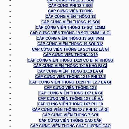
CÁP CỨNG PHI 12 19 SỢI
CÁP CỨNG PHI 12 7 SỢI
CÁP CỨNG VIỄN THÔNG
CÁP CỨNG VIỄN THÔNG 19
CÁP CỨNG VIỄN THÔNG 19 SỢI
CÁP CỨNG VIỄN THÔNG 19 SỢI 12MM
CÁP CỨNG VIỄN THÔNG 19 SỢI 12MM LÀ GÌ
CÁP CỨNG VIỄN THÔNG 19 SỢI 8MM
CÁP CỨNG VIỄN THÔNG 19 SỢI D12
CÁP CỨNG VIỄN THÔNG 19 SỢI D12 LÀ GÌ
CÁP CỨNG VIỄN THÔNG 1X19
CÁP CỨNG VIỄN THÔNG 1X19 CÓ BỊ RỈ KHÔNG
CÁP CỨNG VIỄN THÔNG 1X19 KHÓ BỊ GỈ
CÁP CỨNG VIỄN THÔNG 1X19 LÀ GÌ
CÁP CỨNG VIỄN THÔNG 1X19 PHI 12.7
CÁP CỨNG VIỄN THÔNG 1X19 PHI 12.7 LÀ GÌ
CÁP CỨNG VIỄN THÔNG 1X7
CÁP CỨNG VIỄN THÔNG 1X7 LÀ GÌ
CÁP CỨNG VIỄN THÔNG 1X7 LÊ HÀ
CÁP CỨNG VIỄN THÔNG 1X7 PHI 10
CÁP CỨNG VIỄN THÔNG 1X7 PHI 10 LÀ GÌ
CÁP CỨNG VIỄN THÔNG 7 SỢI
CÁP CỨNG VIỄN THÔNG CAO CẤP
CÁP CỨNG VIỄN THÔNG CHẤT LƯỢNG CAO