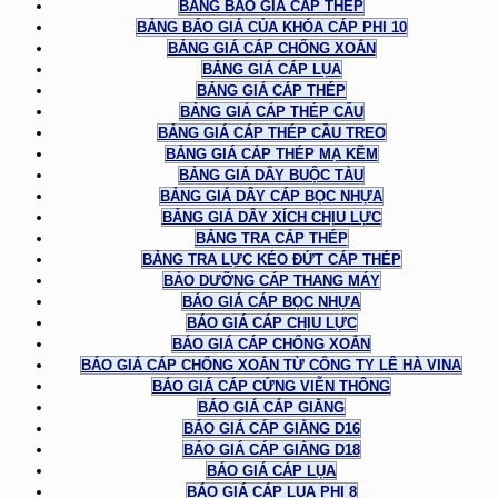
BẢNG BÁO GIÁ CÁP THÉP
BẢNG BÁO GIÁ CỦA KHÓA CÁP PHI 10
BẢNG GIÁ CÁP CHỐNG XOẮN
BẢNG GIÁ CÁP LỤA
BẢNG GIÁ CÁP THÉP
BẢNG GIÁ CÁP THÉP CẨU
BẢNG GIÁ CÁP THÉP CẦU TREO
BẢNG GIÁ CÁP THÉP MẠ KẼM
BẢNG GIÁ DÂY BUỘC TÀU
BẢNG GIÁ DÂY CÁP BỌC NHỰA
BẢNG GIÁ DÂY XÍCH CHỊU LỰC
BẢNG TRA CÁP THÉP
BẢNG TRA LỰC KÉO ĐỨT CÁP THÉP
BẢO DƯỠNG CÁP THANG MÁY
BÁO GIÁ CÁP BỌC NHỰA
BÁO GIÁ CÁP CHỊU LỰC
BÁO GIÁ CÁP CHỐNG XOẮN
BÁO GIÁ CÁP CHỐNG XOẮN TỪ CÔNG TY LÊ HÀ VINA
BÁO GIÁ CÁP CỨNG VIỄN THÔNG
BÁO GIÁ CÁP GIẰNG
BÁO GIÁ CÁP GIẰNG D16
BÁO GIÁ CÁP GIẰNG D18
BÁO GIÁ CÁP LỤA
BÁO GIÁ CÁP LỤA PHI 8