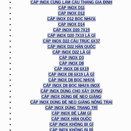
CÁP INOX CÙNG LÀM CẦU THANG GIA ĐÌNH
CÁP INOX D11
CÁP INOX D12
CÁP INOX D12 BỌC NHỰA
CÁP INOX D14
CÁP INOX D20 7X19
CÁP INOX D20 7X19 LÀ GÌ
CÁP INOX D22 CẤU TRÚC 6X37
CÁP INOX D22 HÀN QUỐC
CÁP INOX D22 LÀ GÌ
CÁP INOX D3
CÁP INOX D8
CÁP INOX D8 6X19
CÁP INOX D8 6X19 LÀ GÌ
CÁP INOX D8 BỌC NHỰA
CÁP INOX D8 BỌC NHỰA INOX
CÁP INOX DÙNG CHO XÂY DỰNG
CÁP INOX DÙNG ĐỂ NEO GIẰNG
CÁP INOX DÙNG ĐỂ NEO GIẰNG NÔNG TRẠI
CÁP INOX DÙNG TRANG TRÍ
CÁP INOX ĐỂ LÀM GÌ
CÁP INOX HÀN QUỐC
CÁP INOX KHÔNG BỊ GỈ
CÁP INOX KHÔNG BỊ RỈ