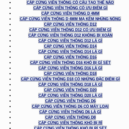
CÁP CỨNG VIỄN THÔNG CÓ CẤU TẠO THẾ NÀO
CÁP CỨNG VIỄN THÔNG CÓ ƯU ĐIỂM GÌ
CÁP CỨNG VIỄN THÔNG D 4MM
CÁP CỨNG VIỄN THÔNG D 4MM MẠ KẼM NHÚNG NÓNG
CÁP CỨNG VIỄN THÔNG D12
CÁP CỨNG VIỄN THÔNG D12 CÓ ƯU ĐIỂM GÌ
CÁP CỨNG VIỄN THÔNG D12 KHÔNG BỊ XOẮN
CÁP CỨNG VIỄN THÔNG D12 LÀ GÌ
CÁP CỨNG VIỄN THÔNG D14
CÁP CỨNG VIỄN THÔNG D14 LÀ GÌ
CÁP CỨNG VIỄN THÔNG D16
CÁP CỨNG VIỄN THÔNG D16 KHÓ BỊ GỈ SÉT
CÁP CỨNG VIỄN THÔNG D16 LÀ GÌ
CÁP CỨNG VIỄN THÔNG D18
CÁP CỨNG VIỄN THÔNG D18 CÓ NHỮNG ĐẶC ĐIỂM GÌ
CÁP CỨNG VIỄN THÔNG D18 LÀ GÌ
CÁP CỨNG VIỄN THÔNG D20
CÁP CỨNG VIỄN THÔNG D20 LÀ GÌ
CÁP CỨNG VIỄN THÔNG D6
CÁP CỨNG VIỄN THÔNG D6 CÓ MẤY LOẠI
CÁP CỨNG VIỄN THÔNG D6 LÀ GÌ
CÁP CỨNG VIỄN THÔNG D8
CÁP CỨNG VIỄN THÔNG KHÓ BỊ RỈ
CÁP CỨNG VIỄN THÔNG KHÓ BỊ RỈ SÉT