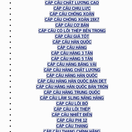
CÁP CẨU CHẤT LƯỢNG CAO
CÁP CẨU CHỊU LỰC
CÁP CẨU CHỐNG XOẮN
CÁP CẨU CHỐNG XOẮN 19X7
CÁP CẨU CƠ BẢN
CÁP CẨU CÓ LÕI THÉP BÊN TRONG
CÁP CẨU GIÁ TỐT
CÁP CẨU HÀN QUỐC
CÁP CẨU HÀNG
CÁP CẨU HÀNG 3 TẤN
CÁP CẨU HÀNG 5 TẤN
CÁP CẨU HÀNG BẰNG VẢI
CÁP CẨU HÀNG CHẤT LƯỢNG
CÁP CẨU HÀNG HÀN QUỐC
CÁP CẨU HÀNG HÀN QUỐC BẢN DẸT
CÁP CẨU HÀNG HÀN QUỐC BẢN TRÒN
CÁP CẨU HÀNG TRUNG QUỐC
CÁP CẨU LÀM SLING NÂNG HÀNG
CÁP CẨU LÕI BỐ
CÁP CẨU LÕI THÉP
CÁP CẨU NHIỆT ĐIỆN
CÁP CẨU PHI 12
CÁP CẦU THANG
CÁP CẦU THANG CHÍNH HÃNG