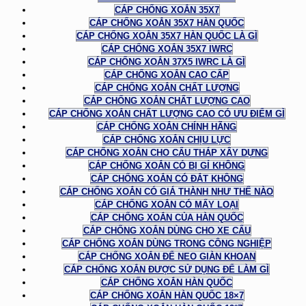
CÁP CHỐNG XOẮN 35X7
CÁP CHỐNG XOẮN 35X7 HÀN QUỐC
CÁP CHỐNG XOẮN 35X7 HÀN QUỐC LÀ GÌ
CÁP CHỐNG XOẮN 35X7 IWRC
CÁP CHỐNG XOẮN 37X5 IWRC LÀ GÌ
CÁP CHỐNG XOẮN CAO CẤP
CÁP CHỐNG XOẮN CHẤT LƯỢNG
CÁP CHỐNG XOẮN CHẤT LƯỢNG CAO
CÁP CHỐNG XOẮN CHẤT LƯỢNG CAO CÓ ƯU ĐIỂM GÌ
CÁP CHỐNG XOẮN CHÍNH HÃNG
CÁP CHỐNG XOẮN CHỊU LỰC
CÁP CHỐNG XOẮN CHO CẨU THÁP XÂY DỰNG
CÁP CHỐNG XOẮN CÓ BỊ GỈ KHÔNG
CÁP CHỐNG XOẮN CÓ ĐẮT KHÔNG
CÁP CHỐNG XOẮN CÓ GIÁ THÀNH NHƯ THẾ NÀO
CÁP CHỐNG XOẮN CÓ MẤY LOẠI
CÁP CHỐNG XOẮN CỦA HÀN QUỐC
CÁP CHỐNG XOẮN DÙNG CHO XE CẨU
CÁP CHỐNG XOẮN DÙNG TRONG CÔNG NGHIỆP
CÁP CHỐNG XOẮN ĐỂ NEO GIÀN KHOAN
CÁP CHỐNG XOẮN ĐƯỢC SỬ DỤNG ĐỂ LÀM GÌ
CÁP CHỐNG XOẮN HÀN QUỐC
CÁP CHỐNG XOẮN HÀN QUỐC 18×7