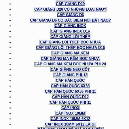
CÁP GIẰNG D20
CÁP GIẰNG D20 CÓ NHỮNG LOẠI NÀO?
CÁP GIẰNG D6
CÁP GIẰNG D6 CÓ ĐẶC ĐIỂM NỔI BẬT NÀO?
CÁP GIẰNG INOX
CÁP GIẰNG INOX D16
CÁP GIẰNG LÕI THÉP
CÁP GIẰNG LÕI THÉP BỌC NHỰA
CÁP GIẰNG LÕI THÉP BỌC NHỰA D16
CÁP GIẰNG MẠ KẼM
CÁP GIẰNG MẠ KẼM BỌC NHỰA
CÁP GIẰNG MẠ KẼM BỌC NHỰA PHI 24
CÁP GIẰNG NEO CỘT
CÁP GIẰNG PHI 12
CÁP HÀN QUỐC
CÁP HÀN QUỐC 6X36
CÁP HÀN QUỐC 6X36 PHI 11
CÁP HÀN QUỐC D12
CÁP HÀN QUỐC PHI 11
CÁP INOX
CÁP INOX 10MM
CÁP INOX 10MM 6X12
CÁP INOX 10MM 6X12 LÀ GÌ