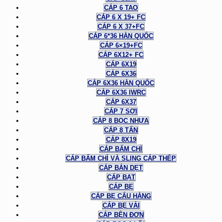
CÁP 6 TAO
CÁP 6 X 19+ FC
CÁP 6 X 37+FC
CÁP 6*36 HÀN QUỐC
CÁP 6×19+FC
CÁP 6X12+ FC
CÁP 6X19
CÁP 6X36
CÁP 6X36 HÀN QUỐC
CÁP 6X36 IWRC
CÁP 6X37
CÁP 7 SỢI
CÁP 8 BỌC NHỰA
CÁP 8 TẤN
CÁP 8X19
CÁP BẤM CHÌ
CÁP BẤM CHÌ VÀ SLING CÁP THÉP
CÁP BẢN DẸT
CÁP BẠT
CÁP BẸ
CÁP BẸ CẨU HÀNG
CÁP BẸ VẢI
CÁP BỆN ĐƠN