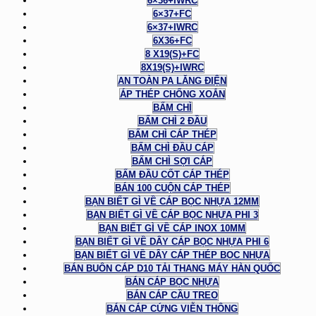
6×36+IWRC
6×37+FC
6×37+IWRC
6X36+FC
8 X19(S)+FC
8X19(S)+IWRC
AN TOÀN PA LĂNG ĐIỆN
ÁP THÉP CHỐNG XOẮN
BẤM CHÌ
BẤM CHÌ 2 ĐẦU
BẤM CHÌ CÁP THÉP
BẤM CHÌ ĐẦU CÁP
BẤM CHÌ SỢI CÁP
BẤM ĐẦU CỐT CÁP THÉP
BÁN 100 CUỘN CÁP THÉP
BẠN BIẾT GÌ VỀ CÁP BỌC NHỰA 12MM
BẠN BIẾT GÌ VỀ CÁP BỌC NHỰA PHI 3
BẠN BIẾT GÌ VỀ CÁP INOX 10MM
BẠN BIẾT GÌ VỀ DÂY CÁP BỌC NHỰA PHI 6
BẠN BIẾT GÌ VỀ DÂY CÁP THÉP BỌC NHỰA
BÁN BUÔN CÁP D10 TẢI THANG MÁY HÀN QUỐC
BÁN CÁP BỌC NHỰA
BÁN CÁP CẦU TREO
BÁN CÁP CỨNG VIỄN THÔNG