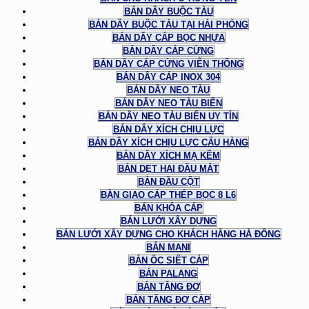
BÁN DÂY BUỘC TÀU
BÁN DÂY BUỘC TÀU TẠI HẢI PHÒNG
BÁN DÂY CÁP BỌC NHỰA
BÁN DÂY CÁP CỨNG
BÁN DÂY CÁP CỨNG VIỄN THÔNG
BÁN DÂY CÁP INOX 304
BÁN DÂY NEO TÀU
BÁN DÂY NEO TÀU BIỂN
BÁN DÂY NEO TÀU BIỂN UY TÍN
BÁN DÂY XÍCH CHỊU LỰC
BÁN DÂY XÍCH CHỊU LỰC CẨU HÀNG
BÁN DÂY XÍCH MẠ KẼM
BẢN DẸT HAI ĐẦU MẮT
BẢN ĐẦU CỘT
BÀN GIAO CÁP THÉP BỌC 8 L6
BÁN KHÓA CÁP
BÁN LƯỚI XÂY DỰNG
BÁN LƯỚI XÂY DỰNG CHO KHÁCH HÀNG HÀ ĐÔNG
BÁN MANI
BÁN ỐC SIẾT CÁP
BÁN PALANG
BÁN TĂNG ĐƠ
BÁN TĂNG ĐƠ CÁP