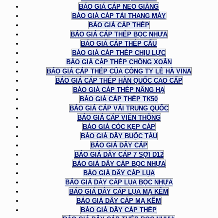
BÁO GIÁ CÁP NEO GIẰNG
BÁO GIÁ CÁP TẢI THANG MÁY
BÁO GIÁ CÁP THÉP
BÁO GIÁ CÁP THÉP BỌC NHỰA
BÁO GIÁ CÁP THÉP CẨU
BÁO GIÁ CÁP THÉP CHỊU LỰC
BÁO GIÁ CÁP THÉP CHỐNG XOẮN
BÁO GIÁ CÁP THÉP CỦA CÔNG TY LÊ HÀ VINA
BÁO GIÁ CÁP THÉP HÀN QUỐC CAO CẤP
BÁO GIÁ CÁP THÉP NÂNG HẠ
BÁO GIÁ CÁP THÉP TK50
BÁO GIÁ CÁP VẢI TRUNG QUỐC
BÁO GIÁ CÁP VIỄN THÔNG
BÁO GIÁ CÓC KẸP CÁP
BÁO GIÁ DÂY BUỘC TÀU
BÁO GIÁ DÂY CÁP
BÁO GIÁ DÂY CÁP 7 SỢI D12
BÁO GIÁ DÂY CÁP BỌC NHỰA
BÁO GIÁ DÂY CÁP LỤA
BÁO GIÁ DÂY CÁP LỤA BỌC NHỰA
BÁO GIÁ DÂY CÁP LỤA MẠ KẼM
BÁO GIÁ DÂY CÁP MẠ KẼM
BÁO GIÁ DÂY CÁP THÉP