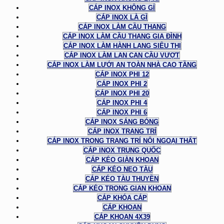
CÁP INOX KHÔNG GỈ
CÁP INOX LÀ GÌ
CÁP INOX LÀM CẦU THANG
CÁP INOX LÀM CẦU THANG GIA ĐÌNH
CÁP INOX LÀM HÀNH LANG SIÊU THỊ
CÁP INOX LÀM LAN CAN CẦU VƯỢT
CÁP INOX LÀM LƯỚI AN TOÀN NHÀ CAO TẦNG
CÁP INOX PHI 12
CÁP INOX PHI 2
CÁP INOX PHI 20
CÁP INOX PHI 4
CÁP INOX PHI 6
CÁP INOX SÁNG BÓNG
CÁP INOX TRANG TRÍ
CÁP INOX TRONG TRANG TRÍ NỘI NGOẠI THẤT
CÁP INOX TRUNG QUỐC
CÁP KÉO GIÀN KHOAN
CÁP KÉO NEO TÀU
CÁP KÉO TÀU THUYỀN
CÁP KÉO TRONG GIAN KHOAN
CÁP KHÓA CÁP
CÁP KHOAN
CÁP KHOAN 4X39