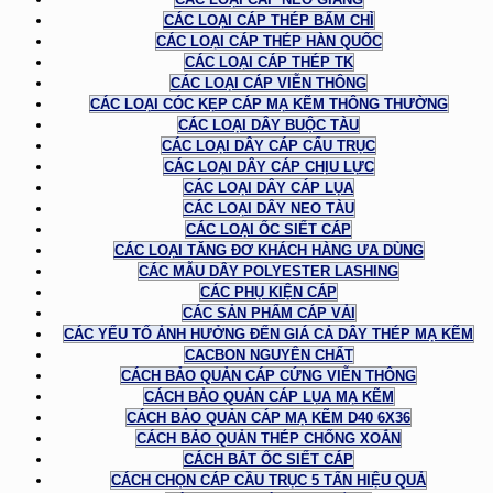
CÁC LOẠI CÁP THÉP BẤM CHÌ
CÁC LOẠI CÁP THÉP HÀN QUỐC
CÁC LOẠI CÁP THÉP TK
CÁC LOẠI CÁP VIỄN THÔNG
CÁC LOẠI CÓC KẸP CÁP MẠ KẼM THÔNG THƯỜNG
CÁC LOẠI DÂY BUỘC TÀU
CÁC LOẠI DÂY CÁP CẨU TRỤC
CÁC LOẠI DÂY CÁP CHỊU LỰC
CÁC LOẠI DÂY CÁP LỤA
CÁC LOẠI DÂY NEO TÀU
CÁC LOẠI ỐC SIẾT CÁP
CÁC LOẠI TĂNG ĐƠ KHÁCH HÀNG ƯA DÙNG
CÁC MẪU DÂY POLYESTER LASHING
CÁC PHỤ KIỆN CÁP
CÁC SẢN PHẨM CÁP VẢI
CÁC YẾU TỐ ẢNH HƯỞNG ĐẾN GIÁ CẢ DÂY THÉP MẠ KẼM
CACBON NGUYÊN CHẤT
CÁCH BẢO QUẢN CÁP CỨNG VIỄN THÔNG
CÁCH BẢO QUẢN CÁP LỤA MẠ KẼM
CÁCH BẢO QUẢN CÁP MẠ KẼM D40 6X36
CÁCH BẢO QUẢN THÉP CHỐNG XOẮN
CÁCH BẮT ỐC SIẾT CÁP
CÁCH CHỌN CÁP CẦU TRỤC 5 TẤN HIỆU QUẢ