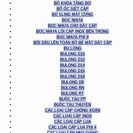
BỘ KHÓA TĂNG ĐƠ
BỘ ỐC SIẾT CÁP
BỘ SLING MẮT CỨNG
BỌC NHỰA
BỌC NHỰA CHO DÂY CÁP
BỌC NHỰA LÕI CÁP INOX BÊN TRONG
BỌC NHỰA PHI 8
BÔI DẦU LÊN TOÀN BỘ BỀ MẶT DÂY CÁP
BU LÔNG
BULONG D10
BULONG D12
BULONG D14
BULONG D16
BULONG D18
BULONG D8
BULONG RN
BULONG RT
BUỘC TÀU PP
BUỘC TÀU THUYỀN
CÁC LOẠI CÁP CHỐNG XOẮN
CÁC LOẠI CÁP INOX
CÁC LOẠI CÁP LỤA
CÁC LOẠI CÁP LỤA PHI 4
CÁC LOẠI CÁP NEO GIẰNG