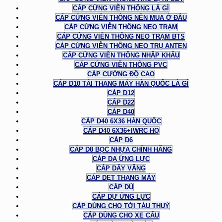
CÁP CỨNG VIỄN THÔNG LÀ GÌ
CÁP CỨNG VIỄN THÔNG NÊN MUA Ở ĐÂU
CÁP CỨNG VIỄN THÔNG NEO TRẠM
CÁP CỨNG VIỄN THÔNG NEO TRẠM BTS
CÁP CỨNG VIỄN THÔNG NEO TRỤ ANTEN
CÁP CỨNG VIỄN THÔNG NHẬP KHẨU
CÁP CỨNG VIỄN THÔNG PVC
CÁP CƯỜNG ĐỘ CAO
CÁP D10 TẢI THANG MÁY HÀN QUỐC LÀ GÌ
CÁP D12
CÁP D22
CÁP D40
CÁP D40 6X36 HÀN QUỐC
CÁP D40 6X36+IWRC HQ
CÁP D6
CÁP D8 BỌC NHỰA CHÍNH HÃNG
CÁP DẠ ỨNG LỰC
CÁP DÂY VĂNG
CÁP DẸT THANG MÁY
CÁP DÙ
CÁP DỰ ỨNG LỰC
CÁP DÙNG CHO TỜI TÀU THUỶ
CÁP DÙNG CHO XE CẨU