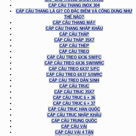
CÁP CẦU THANG INOX 304
CÁP CẦU THANG LÀ GÌ? CÓ ĐẶC ĐIỂM VÀ CÔNG DỤNG NHƯ
THẾ NÀO?
CÁP CẨU THANG MÁY
CÁP CẦU THANG NHẬP KHẨU
CÁP CẨU THÁP
CÁP CẨU THÁP 35X7
CÁP CẨU THÉP
CÁP CẦU TREO
CÁP CẦU TREO 6X36 SW/FC
CÁP CẦU TREO 6X36 SW/IWRC
CÁP CẦU TREO 6X37 S/FC
CÁP CẦU TREO 6X37 S/IWRC
CÁP CẦU TREO DÂN SINH
CÁP CẨU TRỤC
CÁP CẨU TRỤC 35X7
CÁP CẨU TRỤC 6 × 36
CÁP CẨU TRỤC 6 × 37
CÁP CẨU TRỤC HÀN QUỐC
CÁP CẨU TRỤC NHẬP KHẨU
CÁP CẨU TRUNG QUỐC
CÁP CẨU VẢI
CÁP CẨU VẢI 4 TẤN