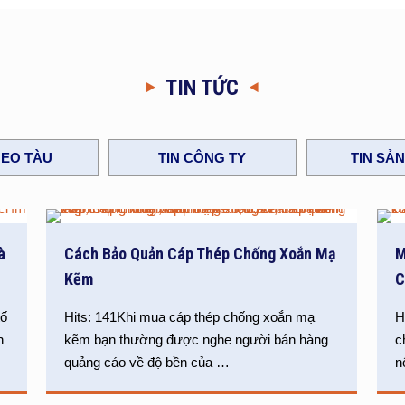
TIN TỨC
EO TÀU
TIN CÔNG TY
TIN SẢ
à
Cách Bảo Quản Cáp Thép Chống Xoắn Mạ
M
Kẽm
C
tố
Hits: 141Khi mua cáp thép chống xoắn mạ
H
n
kẽm bạn thường được nghe người bán hàng
c
quảng cáo về độ bền của
…
n