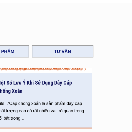
N PHẨM
TƯ VẤN
ột Số Lưu Ý Khi Sử Dụng Dây Cáp
hống Xoắn
its: 7Cáp chống xoắn là sản phẩm dây cáp
hất lượng cao có rất nhiều vai trò quan trọng
ổi bật trong
…