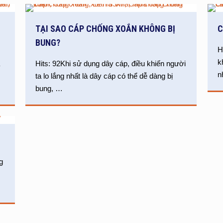
TẠI SAO CÁP CHỐNG XOẮN KHÔNG BỊ
C
BUNG?
H
k
a
Hits: 92Khi sử dụng dây cáp, điều khiến người
n
ta lo lắng nhất là dây cáp có thể dễ dàng bị
bung,
…
g