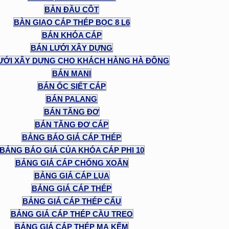
BẢN ĐẦU CỘT
BÀN GIAO CÁP THÉP BỌC 8 L6
BÁN KHÓA CÁP
BÁN LƯỚI XÂY DỰNG
ƯỚI XÂY DỰNG CHO KHÁCH HÀNG HÀ ĐÔNG
BÁN MANI
BÁN ỐC SIẾT CÁP
BÁN PALANG
BÁN TĂNG ĐƠ
BÁN TĂNG ĐƠ CÁP
BẢNG BÁO GIÁ CÁP THÉP
BẢNG BÁO GIÁ CỦA KHÓA CÁP PHI 10
BẢNG GIÁ CÁP CHỐNG XOẮN
BẢNG GIÁ CÁP LỤA
BẢNG GIÁ CÁP THÉP
BẢNG GIÁ CÁP THÉP CẨU
BẢNG GIÁ CÁP THÉP CẦU TREO
BẢNG GIÁ CÁP THÉP MẠ KẼM