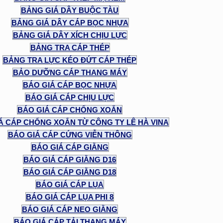
BẢNG GIÁ DÂY BUỘC TÀU
BẢNG GIÁ DÂY CÁP BỌC NHỰA
BẢNG GIÁ DÂY XÍCH CHỊU LỰC
BẢNG TRA CÁP THÉP
BẢNG TRA LỰC KÉO ĐỨT CÁP THÉP
BẢO DƯỠNG CÁP THANG MÁY
BÁO GIÁ CÁP BỌC NHỰA
BÁO GIÁ CÁP CHỊU LỰC
BÁO GIÁ CÁP CHỐNG XOẮN
Á CÁP CHỐNG XOẮN TỪ CÔNG TY LÊ HÀ VINA
BÁO GIÁ CÁP CỨNG VIỄN THÔNG
BÁO GIÁ CÁP GIẰNG
BÁO GIÁ CÁP GIẰNG D16
BÁO GIÁ CÁP GIẰNG D18
BÁO GIÁ CÁP LỤA
BÁO GIÁ CÁP LỤA PHI 8
BÁO GIÁ CÁP NEO GIẰNG
BÁO GIÁ CÁP TẢI THANG MÁY