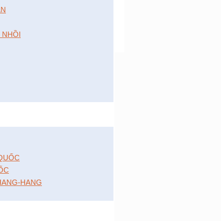
́N
 NHỒI
 QUỐC
ỐC
HANG-HANG