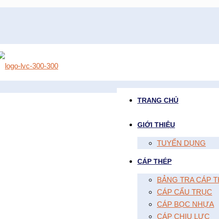
TRANG CHỦ
GIỚI THIỆU
TUYỂN DỤNG
CÁP THÉP
BẢNG TRA CÁP T
CÁP CẨU TRỤC
CÁP BỌC NHỰA
CÁP CHỊU LỰC