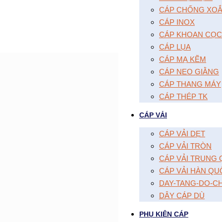
CÁP CHỐNG XOĂ
CÁP INOX
CÁP KHOAN CỌC
CÁP LỤA
CÁP MẠ KẼM
CÁP NEO GIẰNG
CÁP THANG MÁY
CÁP THÉP TK
CÁP VẢI
CÁP VẢI DẸT
CÁP VẢI TRÒN
CÁP VẢI TRUNG
CÁP VẢI HÀN QU
DAY-TANG-DO-C
DÂY CÁP DÙ
PHỤ KIỆN CÁP