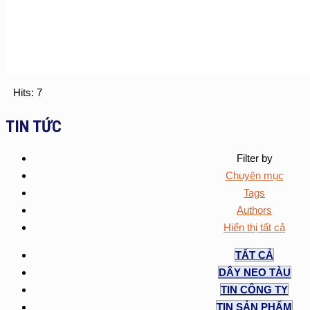
Hits: 7
TIN TỨC
Filter by
Chuyên mục
Tags
Authors
Hiển thị tất cả
TẤT CẢ
DÂY NEO TÀU
TIN CÔNG TY
TIN SẢN PHẨM