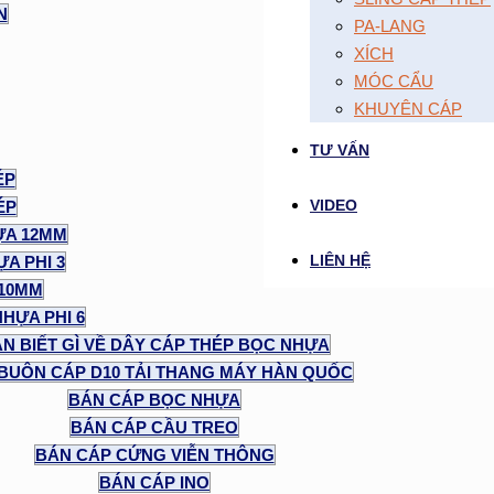
N
PA-LANG
XÍCH
MÓC CẨU
KHUYÊN CÁP
TƯ VẤN
ÉP
VIDEO
ÉP
ỰA 12MM
LIÊN HỆ
A PHI 3
 10MM
NHỰA PHI 6
N BIẾT GÌ VỀ DÂY CÁP THÉP BỌC NHỰA
BUÔN CÁP D10 TẢI THANG MÁY HÀN QUỐC
BÁN CÁP BỌC NHỰA
BÁN CÁP CẦU TREO
BÁN CÁP CỨNG VIỄN THÔNG
BÁN CÁP INO