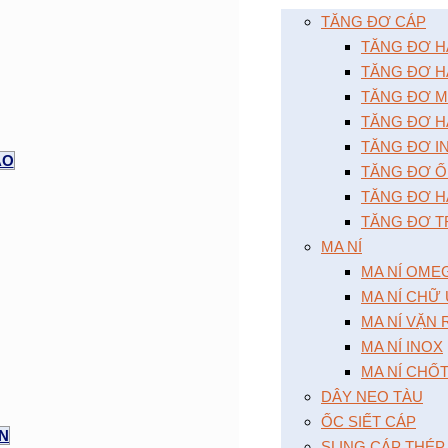
TĂNG ĐƠ CÁP
TĂNG ĐƠ HAI
TĂNG ĐƠ HA
TĂNG ĐƠ MÔ
TĂNG ĐƠ HA
TĂNG ĐƠ I
AO
TĂNG ĐƠ Ô
TĂNG ĐƠ HA
TĂNG ĐƠ T
MA NÍ
MA NÍ OME
MA NÍ CHỮ
MA NÍ VẶN
MA NÍ INOX
MA NÍ CHỐ
DÂY NEO TÀU
ỐC SIẾT CÁP
ỆN
SLING CÁP THÉP