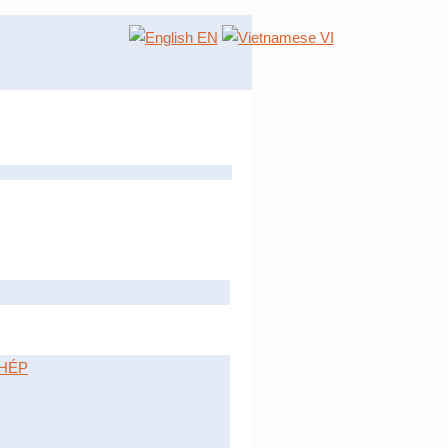
EN
VI
HÉP