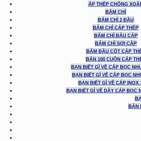
ÁP THÉP CHỐNG XOẮ
BẤM CHÌ
BẤM CHÌ 2 ĐẦU
BẤM CHÌ CÁP THÉP
BẤM CHÌ ĐẦU CÁP
BẤM CHÌ SỢI CÁP
BẤM ĐẦU CỐT CÁP TH
BÁN 100 CUỘN CÁP TH
BẠN BIẾT GÌ VỀ CÁP BỌC NH
BẠN BIẾT GÌ VỀ CÁP BỌC NHỰ
BẠN BIẾT GÌ VỀ CÁP INOX
BẠN BIẾT GÌ VỀ DÂY CÁP BỌC 
BẠ
BÁN 