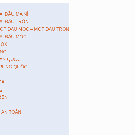
 ĐẦU MA NÍ
I ĐẦU TRÒN
̣T ĐẦU MÓC – MỘT ĐẦU TRÒN
I ĐẦU MÓC
NOX
́NG
̀N QUỐC
RUNG QUỐC
GA
 U
 REN
T AN TOÀN