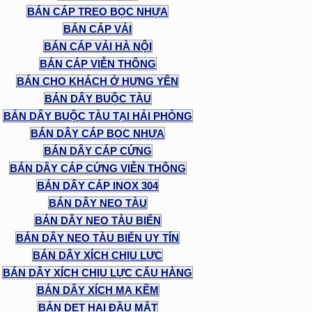
BÁN CÁP TREO BỌC NHỰA
BÁN CÁP VẢI
BÁN CÁP VẢI HÀ NỘI
BÁN CÁP VIỄN THÔNG
BÁN CHO KHÁCH Ở HƯNG YÊN
BÁN DÂY BUỘC TÀU
BÁN DÂY BUỘC TÀU TẠI HẢI PHÒNG
BÁN DÂY CÁP BỌC NHỰA
BÁN DÂY CÁP CỨNG
BÁN DÂY CÁP CỨNG VIỄN THÔNG
BÁN DÂY CÁP INOX 304
BÁN DÂY NEO TÀU
BÁN DÂY NEO TÀU BIỂN
BÁN DÂY NEO TÀU BIỂN UY TÍN
BÁN DÂY XÍCH CHỊU LỰC
BÁN DÂY XÍCH CHỊU LỰC CẨU HÀNG
BÁN DÂY XÍCH MẠ KẼM
BẢN DẸT HAI ĐẦU MẮT