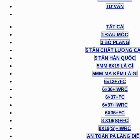
TƯ VẤN
TẤT CẢ
1 ĐẦU MÓC
3 BỘ PLANG
5 TẤN CHẤT LƯỢNG C
5 TẤN HÀN QUỐC
5MM 6X19 LÀ GÌ
5MM MẠ KẼM LÀ GÌ
6×12+7FC
6×36+IWRC
6×37+FC
6×37+IWRC
6X36+FC
8 X19(S)+FC
8X19(S)+IWRC
AN TOÀN PA LĂNG ĐI