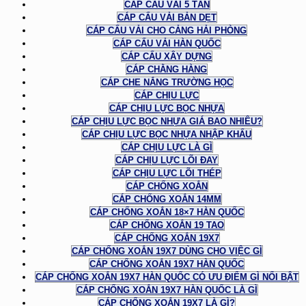
CÁP CẨU VẢI 5 TẤN
CÁP CẨU VẢI BẢN DẸT
CÁP CẨU VẢI CHO CẢNG HẢI PHÒNG
CÁP CẨU VẢI HÀN QUỐC
CÁP CẨU XÂY DỰNG
CÁP CHẰNG HÀNG
CÁP CHE NẮNG TRƯỜNG HỌC
CÁP CHỊU LỰC
CÁP CHỊU LỰC BỌC NHỰA
CÁP CHỊU LỰC BỌC NHỰA GIÁ BAO NHIÊU?
CÁP CHỊU LỰC BỌC NHỰA NHẬP KHẨU
CÁP CHỊU LỰC LÀ GÌ
CÁP CHỊU LỰC LÕI ĐAY
CÁP CHỊU LỰC LÕI THÉP
CÁP CHỐNG XOẮN
CÁP CHỐNG XOẮN 14MM
CÁP CHỐNG XOẮN 18×7 HÀN QUỐC
CÁP CHỐNG XOẮN 19 TAO
CÁP CHỐNG XOẮN 19X7
CÁP CHỐNG XOẮN 19X7 DÙNG CHO VIỆC GÌ
CÁP CHỐNG XOẮN 19X7 HÀN QUỐC
CÁP CHỐNG XOẮN 19X7 HÀN QUỐC CÓ ƯU ĐIỂM GÌ NỔI BẬT
CÁP CHỐNG XOẮN 19X7 HÀN QUỐC LÀ GÌ
CÁP CHỐNG XOẮN 19X7 LÀ GÌ?