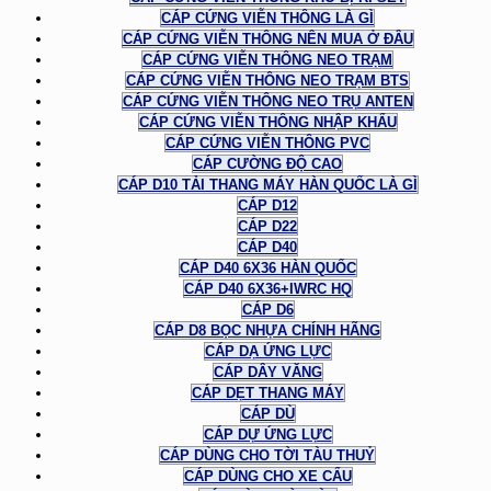
CÁP CỨNG VIỄN THÔNG LÀ GÌ
CÁP CỨNG VIỄN THÔNG NÊN MUA Ở ĐÂU
CÁP CỨNG VIỄN THÔNG NEO TRẠM
CÁP CỨNG VIỄN THÔNG NEO TRẠM BTS
CÁP CỨNG VIỄN THÔNG NEO TRỤ ANTEN
CÁP CỨNG VIỄN THÔNG NHẬP KHẨU
CÁP CỨNG VIỄN THÔNG PVC
CÁP CƯỜNG ĐỘ CAO
CÁP D10 TẢI THANG MÁY HÀN QUỐC LÀ GÌ
CÁP D12
CÁP D22
CÁP D40
CÁP D40 6X36 HÀN QUỐC
CÁP D40 6X36+IWRC HQ
CÁP D6
CÁP D8 BỌC NHỰA CHÍNH HÃNG
CÁP DẠ ỨNG LỰC
CÁP DÂY VĂNG
CÁP DẸT THANG MÁY
CÁP DÙ
CÁP DỰ ỨNG LỰC
CÁP DÙNG CHO TỜI TÀU THUỶ
CÁP DÙNG CHO XE CẨU