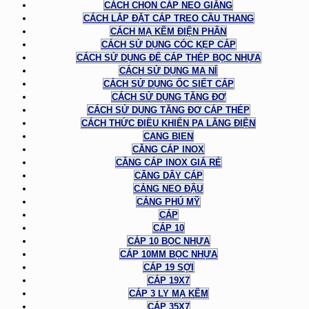
CÁCH CHỌN CÁP NEO GIẰNG
CÁCH LẮP ĐẶT CÁP TREO CẦU THANG
CÁCH MẠ KẼM ĐIỆN PHÂN
CÁCH SỬ DỤNG CÓC KẸP CÁP
CÁCH SỬ DỤNG ĐỂ CÁP THÉP BỌC NHỰA
CÁCH SỬ DỤNG MA NÍ
CÁCH SỬ DỤNG ỐC SIẾT CÁP
CÁCH SỬ DỤNG TĂNG ĐƠ
CÁCH SỬ DỤNG TĂNG ĐƠ CÁP THÉP
CÁCH THỨC ĐIỀU KHIỂN PA LĂNG ĐIỆN
CANG BIEN
CĂNG CÁP INOX
CĂNG CÁP INOX GIÁ RẺ
CĂNG DÂY CÁP
CẢNG NEO ĐẬU
CẢNG PHÚ MỸ
CÁP
CÁP 10
CÁP 10 BỌC NHỰA
CÁP 10MM BỌC NHỰA
CÁP 19 SỢI
CÁP 19X7
CÁP 3 LY MẠ KẼM
CÁP 35X7