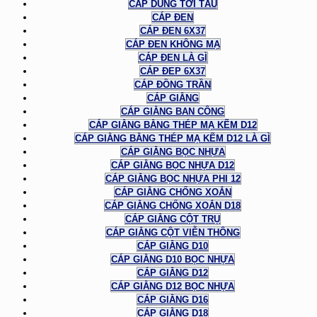
CÁP DÙNG TỜI TÀU
CÁP ĐEN
CÁP ĐEN 6X37
CÁP ĐEN KHÔNG MẠ
CÁP ĐEN LÀ GÌ
CÁP ĐEP 6X37
CÁP ĐỒNG TRẦN
CÁP GIẰNG
CÁP GIẰNG BAN CÔNG
CÁP GIẰNG BẰNG THÉP MẠ KẼM D12
CÁP GIẰNG BẰNG THÉP MẠ KẼM D12 LÀ GÌ
CÁP GIẰNG BỌC NHỰA
CÁP GIẰNG BỌC NHỰA D12
CÁP GIẰNG BỌC NHỰA PHI 12
CÁP GIẰNG CHỐNG XOẮN
CÁP GIẰNG CHỐNG XOẮN D18
CÁP GIẰNG CỘT TRỤ
CÁP GIẰNG CỘT VIỄN THÔNG
CÁP GIẰNG D10
CÁP GIẰNG D10 BỌC NHỰA
CÁP GIẰNG D12
CÁP GIẰNG D12 BỌC NHỰA
CÁP GIẰNG D16
CÁP GIẰNG D18