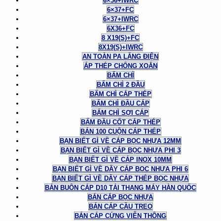
6×36+IWRC
6×37+FC
6×37+IWRC
6X36+FC
8 X19(S)+FC
8X19(S)+IWRC
AN TOÀN PA LĂNG ĐIỆN
ÁP THÉP CHỐNG XOẮN
BẤM CHÌ
BẤM CHÌ 2 ĐẦU
BẤM CHÌ CÁP THÉP
BẤM CHÌ ĐẦU CÁP
BẤM CHÌ SỢI CÁP
BẤM ĐẦU CỐT CÁP THÉP
BÁN 100 CUỘN CÁP THÉP
BẠN BIẾT GÌ VỀ CÁP BỌC NHỰA 12MM
BẠN BIẾT GÌ VỀ CÁP BỌC NHỰA PHI 3
BẠN BIẾT GÌ VỀ CÁP INOX 10MM
BẠN BIẾT GÌ VỀ DÂY CÁP BỌC NHỰA PHI 6
BẠN BIẾT GÌ VỀ DÂY CÁP THÉP BỌC NHỰA
BÁN BUÔN CÁP D10 TẢI THANG MÁY HÀN QUỐC
BÁN CÁP BỌC NHỰA
BÁN CÁP CẦU TREO
BÁN CÁP CỨNG VIỄN THÔNG