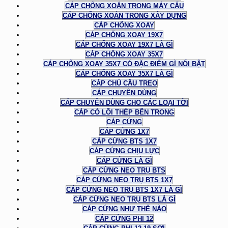
CÁP CHỐNG XOẮN TRONG MÁY CẨU
CÁP CHỐNG XOẮN TRONG XÂY DỰNG
CÁP CHỐNG XOAY
CÁP CHỐNG XOAY 19X7
CÁP CHỐNG XOAY 19X7 LÀ GÌ
CÁP CHỐNG XOAY 35X7
CÁP CHỐNG XOAY 35X7 CÓ ĐẶC ĐIỂM GÌ NỔI BẬT
CÁP CHỐNG XOAY 35X7 LÀ GÌ
CÁP CHỦ CẦU TREO
CÁP CHUYÊN DÙNG
CÁP CHUYÊN DÙNG CHO CÁC LOẠI TỜI
CÁP CÓ LÕI THÉP BÊN TRONG
CÁP CỨNG
CÁP CỨNG 1X7
CÁP CỨNG BTS 1X7
CÁP CỨNG CHỊU LỰC
CÁP CỨNG LÀ GÌ
CÁP CỨNG NEO TRỤ BTS
CÁP CỨNG NEO TRỤ BTS 1X7
CÁP CỨNG NEO TRỤ BTS 1X7 LÀ GÌ
CÁP CỨNG NEO TRỤ BTS LÀ GÌ
CÁP CỨNG NHƯ THẾ NÀO
CÁP CỨNG PHI 12