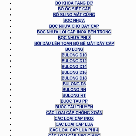
BỘ KHÓA TĂNG ĐƠ
BỘ ỐC SIẾT CÁP
BỘ SLING MẮT CỨNG
BỌC NHỰA
BỌC NHỰA CHO DÂY CÁP
BỌC NHỰA LÕI CÁP INOX BÊN TRONG
BỌC NHỰA PHI 8
BÔI DẦU LÊN TOÀN BỘ BỀ MẶT DÂY CÁP
BU LÔNG
BULONG D10
BULONG D12
BULONG D14
BULONG D16
BULONG D18
BULONG D8
BULONG RN
BULONG RT
BUỘC TÀU PP
BUỘC TÀU THUYỀN
CÁC LOẠI CÁP CHỐNG XOẮN
CÁC LOẠI CÁP INOX
CÁC LOẠI CÁP LỤA
CÁC LOẠI CÁP LỤA PHI 4
CÁC LOẠI CÁP NEO GIẰNG