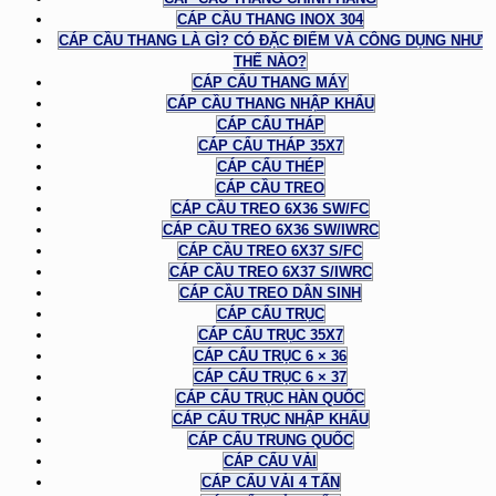
CÁP CẦU THANG INOX 304
CÁP CẦU THANG LÀ GÌ? CÓ ĐẶC ĐIỂM VÀ CÔNG DỤNG NHƯ
THẾ NÀO?
CÁP CẨU THANG MÁY
CÁP CẦU THANG NHẬP KHẨU
CÁP CẨU THÁP
CÁP CẨU THÁP 35X7
CÁP CẨU THÉP
CÁP CẦU TREO
CÁP CẦU TREO 6X36 SW/FC
CÁP CẦU TREO 6X36 SW/IWRC
CÁP CẦU TREO 6X37 S/FC
CÁP CẦU TREO 6X37 S/IWRC
CÁP CẦU TREO DÂN SINH
CÁP CẨU TRỤC
CÁP CẨU TRỤC 35X7
CÁP CẨU TRỤC 6 × 36
CÁP CẨU TRỤC 6 × 37
CÁP CẨU TRỤC HÀN QUỐC
CÁP CẨU TRỤC NHẬP KHẨU
CÁP CẨU TRUNG QUỐC
CÁP CẨU VẢI
CÁP CẨU VẢI 4 TẤN