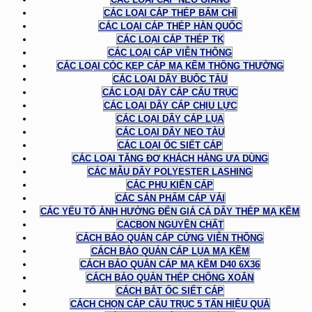
CÁC LOẠI CÁP THÉP BẤM CHÌ
CÁC LOẠI CÁP THÉP HÀN QUỐC
CÁC LOẠI CÁP THÉP TK
CÁC LOẠI CÁP VIỄN THÔNG
CÁC LOẠI CÓC KẸP CÁP MẠ KẼM THÔNG THƯỜNG
CÁC LOẠI DÂY BUỘC TÀU
CÁC LOẠI DÂY CÁP CẨU TRỤC
CÁC LOẠI DÂY CÁP CHỊU LỰC
CÁC LOẠI DÂY CÁP LỤA
CÁC LOẠI DÂY NEO TÀU
CÁC LOẠI ỐC SIẾT CÁP
CÁC LOẠI TĂNG ĐƠ KHÁCH HÀNG ƯA DÙNG
CÁC MẪU DÂY POLYESTER LASHING
CÁC PHỤ KIỆN CÁP
CÁC SẢN PHẨM CÁP VẢI
CÁC YẾU TỐ ẢNH HƯỞNG ĐẾN GIÁ CẢ DÂY THÉP MẠ KẼM
CACBON NGUYÊN CHẤT
CÁCH BẢO QUẢN CÁP CỨNG VIỄN THÔNG
CÁCH BẢO QUẢN CÁP LỤA MẠ KẼM
CÁCH BẢO QUẢN CÁP MẠ KẼM D40 6X36
CÁCH BẢO QUẢN THÉP CHỐNG XOẮN
CÁCH BẮT ỐC SIẾT CÁP
CÁCH CHỌN CÁP CẦU TRỤC 5 TẤN HIỆU QUẢ