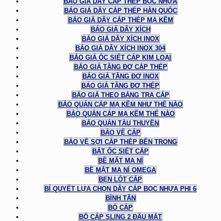
BÁO GIÁ DÂY CÁP THÉP BỌC NHỰA
BÁO GIÁ DÂY CÁP THÉP HÀN QUỐC
BÁO GIÁ DÂY CÁP THÉP MẠ KẼM
BÁO GIÁ DÂY XÍCH
BÁO GIÁ DÂY XÍCH INOX
BÁO GIÁ DÂY XÍCH INOX 304
BÁO GIÁ ỐC SIẾT CÁP KIM LOẠI
BÁO GIÁ TĂNG ĐƠ CÁP THÉP
BÁO GIÁ TĂNG ĐƠ INOX
BÁO GIÁ TĂNG ĐƠ THÉP
BÁO GIÁ THEO BẢNG TRA CÁP
BẢO QUẢN CÁP MẠ KẼM NHƯ THẾ NÀO
BẢO QUẢN CÁP MẠ KẼM THẾ NÀO
BẢO QUẢN TÀU THUYỀN
BẢO VỆ CÁP
BẢO VỆ SỢI CÁP THÉP BÊN TRONG
BẮT ỐC SIẾT CÁP
BỀ MẶT MA NÍ
BỀ MẶT MA NÍ OMEGA
BẸN LÓT CÁP
BÍ QUYẾT LỰA CHỌN DÂY CÁP BỌC NHỰA PHI 6
BÌNH TÂN
BÓ CÁP
BỘ CÁP SLING 2 ĐẦU MẮT