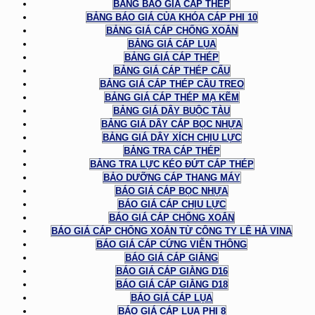
BẢNG BÁO GIÁ CÁP THÉP
BẢNG BÁO GIÁ CỦA KHÓA CÁP PHI 10
BẢNG GIÁ CÁP CHỐNG XOẮN
BẢNG GIÁ CÁP LỤA
BẢNG GIÁ CÁP THÉP
BẢNG GIÁ CÁP THÉP CẨU
BẢNG GIÁ CÁP THÉP CẦU TREO
BẢNG GIÁ CÁP THÉP MẠ KẼM
BẢNG GIÁ DÂY BUỘC TÀU
BẢNG GIÁ DÂY CÁP BỌC NHỰA
BẢNG GIÁ DÂY XÍCH CHỊU LỰC
BẢNG TRA CÁP THÉP
BẢNG TRA LỰC KÉO ĐỨT CÁP THÉP
BẢO DƯỠNG CÁP THANG MÁY
BÁO GIÁ CÁP BỌC NHỰA
BÁO GIÁ CÁP CHỊU LỰC
BÁO GIÁ CÁP CHỐNG XOẮN
BÁO GIÁ CÁP CHỐNG XOẮN TỪ CÔNG TY LÊ HÀ VINA
BÁO GIÁ CÁP CỨNG VIỄN THÔNG
BÁO GIÁ CÁP GIẰNG
BÁO GIÁ CÁP GIẰNG D16
BÁO GIÁ CÁP GIẰNG D18
BÁO GIÁ CÁP LỤA
BÁO GIÁ CÁP LỤA PHI 8