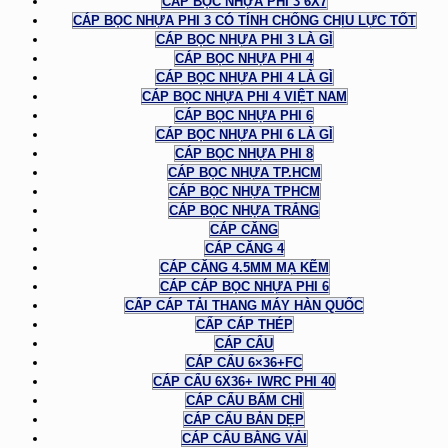
CÁP BỌC NHỰA PHI 3 6X7
CÁP BỌC NHỰA PHI 3 CÓ TÍNH CHỐNG CHỊU LỰC TỐT
CÁP BỌC NHỰA PHI 3 LÀ GÌ
CÁP BỌC NHỰA PHI 4
CÁP BỌC NHỰA PHI 4 LÀ GÌ
CÁP BỌC NHỰA PHI 4 VIỆT NAM
CÁP BỌC NHỰA PHI 6
CÁP BỌC NHỰA PHI 6 LÀ GÌ
CÁP BỌC NHỰA PHI 8
CÁP BỌC NHỰA TP.HCM
CÁP BỌC NHỰA TPHCM
CÁP BỌC NHỰA TRẮNG
CÁP CĂNG
CÁP CĂNG 4
CÁP CĂNG 4.5MM MẠ KẼM
CÁP CÁP BỌC NHỰA PHI 6
CẤP CÁP TẢI THANG MÁY HÀN QUỐC
CẤP CÁP THÉP
CÁP CẨU
CÁP CẨU 6×36+FC
CÁP CẨU 6X36+ IWRC PHI 40
CÁP CẨU BẤM CHÌ
CÁP CẨU BẢN DẸP
CÁP CẨU BẰNG VẢI