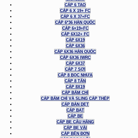
CÁP 6 TAO
CÁP 6 X 19+ FC
CÁP 6 X 37+FC
CÁP 6*36 HÀN QUỐC
CÁP 6×19+FC
CÁP 6X12+ FC
CÁP 6X19
CÁP 6X36
CÁP 6X36 HÀN QUỐC
CÁP 6X36 IWRC
CÁP 6X37
CÁP 7 SỢI
CÁP 8 BỌC NHỰA
CÁP 8 TẤN
CÁP 8X19
CÁP BẤM CHÌ
CÁP BẤM CHÌ VÀ SLING CÁP THÉP
CÁP BẢN DẸT
CÁP BẠT
CÁP BẸ
CÁP BẸ CẨU HÀNG
CÁP BẸ VẢI
CÁP BỆN ĐƠN