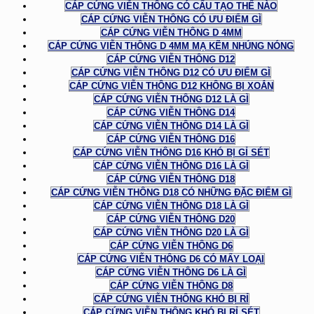
CÁP CỨNG VIỄN THÔNG CÓ CẤU TẠO THẾ NÀO
CÁP CỨNG VIỄN THÔNG CÓ ƯU ĐIỂM GÌ
CÁP CỨNG VIỄN THÔNG D 4MM
CÁP CỨNG VIỄN THÔNG D 4MM MẠ KẼM NHÚNG NÓNG
CÁP CỨNG VIỄN THÔNG D12
CÁP CỨNG VIỄN THÔNG D12 CÓ ƯU ĐIỂM GÌ
CÁP CỨNG VIỄN THÔNG D12 KHÔNG BỊ XOẮN
CÁP CỨNG VIỄN THÔNG D12 LÀ GÌ
CÁP CỨNG VIỄN THÔNG D14
CÁP CỨNG VIỄN THÔNG D14 LÀ GÌ
CÁP CỨNG VIỄN THÔNG D16
CÁP CỨNG VIỄN THÔNG D16 KHÓ BỊ GỈ SÉT
CÁP CỨNG VIỄN THÔNG D16 LÀ GÌ
CÁP CỨNG VIỄN THÔNG D18
CÁP CỨNG VIỄN THÔNG D18 CÓ NHỮNG ĐẶC ĐIỂM GÌ
CÁP CỨNG VIỄN THÔNG D18 LÀ GÌ
CÁP CỨNG VIỄN THÔNG D20
CÁP CỨNG VIỄN THÔNG D20 LÀ GÌ
CÁP CỨNG VIỄN THÔNG D6
CÁP CỨNG VIỄN THÔNG D6 CÓ MẤY LOẠI
CÁP CỨNG VIỄN THÔNG D6 LÀ GÌ
CÁP CỨNG VIỄN THÔNG D8
CÁP CỨNG VIỄN THÔNG KHÓ BỊ RỈ
CÁP CỨNG VIỄN THÔNG KHÓ BỊ RỈ SÉT