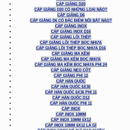
CÁP GIẰNG D20
CÁP GIẰNG D20 CÓ NHỮNG LOẠI NÀO?
CÁP GIẰNG D6
CÁP GIẰNG D6 CÓ ĐẶC ĐIỂM NỔI BẬT NÀO?
CÁP GIẰNG INOX
CÁP GIẰNG INOX D16
CÁP GIẰNG LÕI THÉP
CÁP GIẰNG LÕI THÉP BỌC NHỰA
CÁP GIẰNG LÕI THÉP BỌC NHỰA D16
CÁP GIẰNG MẠ KẼM
CÁP GIẰNG MẠ KẼM BỌC NHỰA
CÁP GIẰNG MẠ KẼM BỌC NHỰA PHI 24
CÁP GIẰNG NEO CỘT
CÁP GIẰNG PHI 12
CÁP HÀN QUỐC
CÁP HÀN QUỐC 6X36
CÁP HÀN QUỐC 6X36 PHI 11
CÁP HÀN QUỐC D12
CÁP HÀN QUỐC PHI 11
CÁP INOX
CÁP INOX 10MM
CÁP INOX 10MM 6X12
CÁP INOX 10MM 6X12 LÀ GÌ