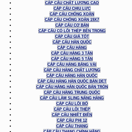
CÁP CẨU CHẤT LƯỢNG CAO
CÁP CẨU CHỊU LỰC
CÁP CẨU CHỐNG XOẮN
CÁP CẨU CHỐNG XOẮN 19X7
CÁP CẨU CƠ BẢN
CÁP CẨU CÓ LÕI THÉP BÊN TRONG
CÁP CẨU GIÁ TỐT
CÁP CẨU HÀN QUỐC
CÁP CẨU HÀNG
CÁP CẨU HÀNG 3 TẤN
CÁP CẨU HÀNG 5 TẤN
CÁP CẨU HÀNG BẰNG VẢI
CÁP CẨU HÀNG CHẤT LƯỢNG
CÁP CẨU HÀNG HÀN QUỐC
CÁP CẨU HÀNG HÀN QUỐC BẢN DẸT
CÁP CẨU HÀNG HÀN QUỐC BẢN TRÒN
CÁP CẨU HÀNG TRUNG QUỐC
CÁP CẨU LÀM SLING NÂNG HÀNG
CÁP CẨU LÕI BỐ
CÁP CẨU LÕI THÉP
CÁP CẨU NHIỆT ĐIỆN
CÁP CẨU PHI 12
CÁP CẦU THANG
CÁP CẦU THANG CHÍNH HÃNG