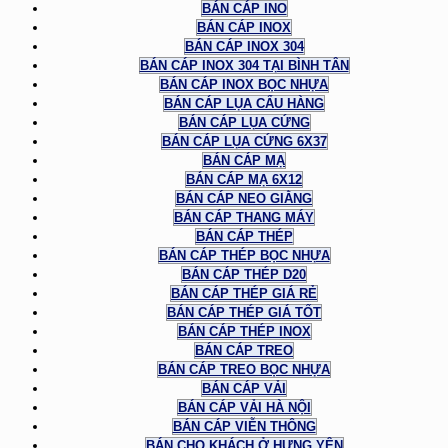
BÁN CÁP INO
BÁN CÁP INOX
BÁN CÁP INOX 304
BÁN CÁP INOX 304 TẠI BÌNH TÂN
BÁN CÁP INOX BỌC NHỰA
BÁN CÁP LỤA CẨU HÀNG
BÁN CÁP LỤA CỨNG
BÁN CÁP LỤA CỨNG 6X37
BÁN CÁP MẠ
BÁN CÁP MẠ 6X12
BÁN CÁP NEO GIẰNG
BÁN CÁP THANG MÁY
BÁN CÁP THÉP
BÁN CÁP THÉP BỌC NHỰA
BÁN CÁP THÉP D20
BÁN CÁP THÉP GIÁ RẺ
BÁN CÁP THÉP GIÁ TỐT
BÁN CÁP THÉP INOX
BÁN CÁP TREO
BÁN CÁP TREO BỌC NHỰA
BÁN CÁP VẢI
BÁN CÁP VẢI HÀ NỘI
BÁN CÁP VIỄN THÔNG
BÁN CHO KHÁCH Ở HƯNG YÊN