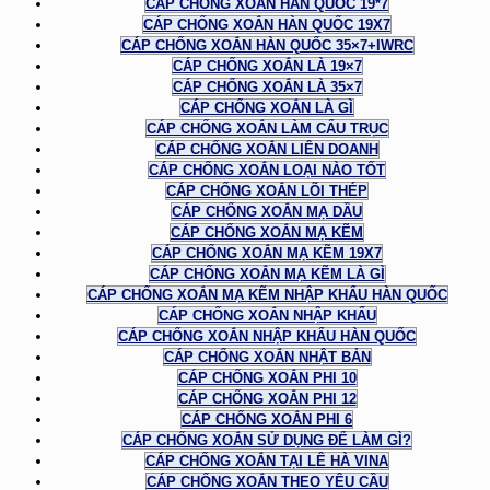
CÁP CHỐNG XOẮN HÀN QUỐC 19*7
CÁP CHỐNG XOẮN HÀN QUỐC 19X7
CÁP CHỐNG XOẮN HÀN QUỐC 35×7+IWRC
CÁP CHỐNG XOẮN LÀ 19×7
CÁP CHỐNG XOẮN LÀ 35×7
CÁP CHỐNG XOẮN LÀ GÌ
CÁP CHỐNG XOẮN LÀM CẨU TRỤC
CÁP CHỐNG XOẮN LIÊN DOANH
CÁP CHỐNG XOẮN LOẠI NÀO TỐT
CÁP CHỐNG XOẮN LÕI THÉP
CÁP CHỐNG XOẮN MẠ DẦU
CÁP CHỐNG XOẮN MẠ KẼM
CÁP CHỐNG XOẮN MẠ KẼM 19X7
CÁP CHỐNG XOẮN MẠ KẼM LÀ GÌ
CÁP CHỐNG XOẮN MẠ KẼM NHẬP KHẨU HÀN QUỐC
CÁP CHỐNG XOẮN NHẬP KHẨU
CÁP CHỐNG XOẮN NHẬP KHẨU HÀN QUỐC
CÁP CHỐNG XOẮN NHẬT BẢN
CÁP CHỐNG XOẮN PHI 10
CÁP CHỐNG XOẮN PHI 12
CÁP CHỐNG XOẮN PHI 6
CÁP CHỐNG XOẮN SỬ DỤNG ĐỂ LÀM GÌ?
CÁP CHỐNG XOẮN TẠI LÊ HÀ VINA
CÁP CHỐNG XOẮN THEO YÊU CẦU