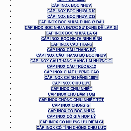
CÁP INOX BỌC NHỰA
CÁP INOX BỌC NHỰA D10
CÁP INOX BỌC NHỰA D12
CÁP INOX BỌC NHỰA DÙNG Ở ĐÂU
CÁP INOX BỌC NHỰA ĐƯỢC SỬ DỤNG ĐỂ LÀM GÌ
CÁP INOX BỌC NHỰA LÀ GÌ
CÁP INOX BỌC NHỰA NINH BÌNH
CÁP INOX CẦU THANG
CÁP INOX CẦU THANG BỘ
CÁP INOX CẦU THANG BỘ BỌC NHỰA
CÁP INOX CẦU THANG MANG LẠI NHỮNG GÌ
CÁP INOX CẤU TRÚC 6X12
CÁP INOX CHẤT LƯỢNG CAO
CÁP INOX CHÍNH HÃNG 100%
CÁP INOX CHỊU LỰC
CÁP INOX CHỊU NHIỆT
CÁP INOX CHO ĐẦM TÔM
CÁP INOX CHỐNG CHỊU NHIỆT TỐT
CÁP INOX CHỐNG GỈ
CÁP INOX CÓ BỌC NHỰA
CÁP INOX CÓ GIÁ HỢP LÝ
CÁP INOX CÓ NHỮNG ƯU ĐIỂM GÌ
CÁP INOX CÓ TÍNH CHỐNG CHỊU LỰC