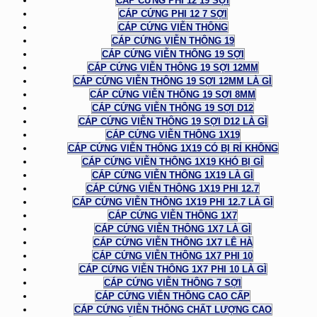
CÁP CỨNG PHI 12 19 SỢI
CÁP CỨNG PHI 12 7 SỢI
CÁP CỨNG VIỄN THÔNG
CÁP CỨNG VIỄN THÔNG 19
CÁP CỨNG VIỄN THÔNG 19 SỢI
CÁP CỨNG VIỄN THÔNG 19 SỢI 12MM
CÁP CỨNG VIỄN THÔNG 19 SỢI 12MM LÀ GÌ
CÁP CỨNG VIỄN THÔNG 19 SỢI 8MM
CÁP CỨNG VIỄN THÔNG 19 SỢI D12
CÁP CỨNG VIỄN THÔNG 19 SỢI D12 LÀ GÌ
CÁP CỨNG VIỄN THÔNG 1X19
CÁP CỨNG VIỄN THÔNG 1X19 CÓ BỊ RỈ KHÔNG
CÁP CỨNG VIỄN THÔNG 1X19 KHÓ BỊ GỈ
CÁP CỨNG VIỄN THÔNG 1X19 LÀ GÌ
CÁP CỨNG VIỄN THÔNG 1X19 PHI 12.7
CÁP CỨNG VIỄN THÔNG 1X19 PHI 12.7 LÀ GÌ
CÁP CỨNG VIỄN THÔNG 1X7
CÁP CỨNG VIỄN THÔNG 1X7 LÀ GÌ
CÁP CỨNG VIỄN THÔNG 1X7 LÊ HÀ
CÁP CỨNG VIỄN THÔNG 1X7 PHI 10
CÁP CỨNG VIỄN THÔNG 1X7 PHI 10 LÀ GÌ
CÁP CỨNG VIỄN THÔNG 7 SỢI
CÁP CỨNG VIỄN THÔNG CAO CẤP
CÁP CỨNG VIỄN THÔNG CHẤT LƯỢNG CAO