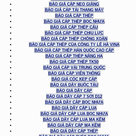
BÁO GIÁ CÁP NEO GIẰNG
BÁO GIÁ CÁP TẢI THANG MÁY
BÁO GIÁ CÁP THÉP
BÁO GIÁ CÁP THÉP BỌC NHỰA
BÁO GIÁ CÁP THÉP CẨU
BÁO GIÁ CÁP THÉP CHỊU LỰC
BÁO GIÁ CÁP THÉP CHỐNG XOẮN
BÁO GIÁ CÁP THÉP CỦA CÔNG TY LÊ HÀ VINA
BÁO GIÁ CÁP THÉP HÀN QUỐC CAO CẤP
BÁO GIÁ CÁP THÉP NÂNG HẠ
BÁO GIÁ CÁP THÉP TK50
BÁO GIÁ CÁP VẢI TRUNG QUỐC
BÁO GIÁ CÁP VIỄN THÔNG
BÁO GIÁ CÓC KẸP CÁP
BÁO GIÁ DÂY BUỘC TÀU
BÁO GIÁ DÂY CÁP
BÁO GIÁ DÂY CÁP 7 SỢI D12
BÁO GIÁ DÂY CÁP BỌC NHỰA
BÁO GIÁ DÂY CÁP LỤA
BÁO GIÁ DÂY CÁP LỤA BỌC NHỰA
BÁO GIÁ DÂY CÁP LỤA MẠ KẼM
BÁO GIÁ DÂY CÁP MẠ KẼM
BÁO GIÁ DÂY CÁP THÉP