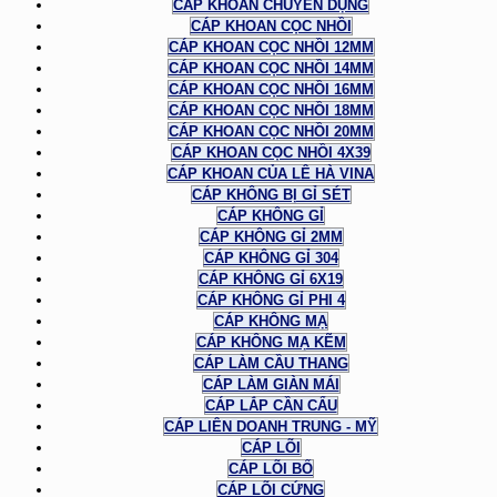
CÁP KHOAN CHUYÊN DỤNG
CÁP KHOAN CỌC NHỒI
CÁP KHOAN CỌC NHỒI 12MM
CÁP KHOAN CỌC NHỒI 14MM
CÁP KHOAN CỌC NHỒI 16MM
CÁP KHOAN CỌC NHỒI 18MM
CÁP KHOAN CỌC NHỒI 20MM
CÁP KHOAN CỌC NHỒI 4X39
CÁP KHOAN CỦA LÊ HÀ VINA
CÁP KHÔNG BỊ GỈ SÉT
CÁP KHÔNG GỈ
CÁP KHÔNG GỈ 2MM
CÁP KHÔNG GỈ 304
CÁP KHÔNG GỈ 6X19
CÁP KHÔNG GỈ PHI 4
CÁP KHÔNG MẠ
CÁP KHÔNG MẠ KẼM
CÁP LÀM CẦU THANG
CÁP LÀM GIÀN MÁI
CÁP LẮP CẦN CẨU
CÁP LIÊN DOANH TRUNG - MỸ
CÁP LÕI
CÁP LÕI BỐ
CÁP LÕI CỨNG