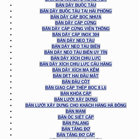
BÁN DÂY BUỘC TÀU
BÁN DÂY BUỘC TÀU TẠI HẢI PHÒNG
BÁN DÂY CÁP BỌC NHỰA
BÁN DÂY CÁP CỨNG
BÁN DÂY CÁP CỨNG VIỄN THÔNG
BÁN DÂY CÁP INOX 304
BÁN DÂY NEO TÀU
BÁN DÂY NEO TÀU BIỂN
BÁN DÂY NEO TÀU BIỂN UY TÍN
BÁN DÂY XÍCH CHỊU LỰC
BÁN DÂY XÍCH CHỊU LỰC CẨU HÀNG
BÁN DÂY XÍCH MẠ KẼM
BẢN DẸT HAI ĐẦU MẮT
BẢN ĐẦU CỘT
BÀN GIAO CÁP THÉP BỌC 8 L6
BÁN KHÓA CÁP
BÁN LƯỚI XÂY DỰNG
BÁN LƯỚI XÂY DỰNG CHO KHÁCH HÀNG HÀ ĐÔNG
BÁN MANI
BÁN ỐC SIẾT CÁP
BÁN PALANG
BÁN TĂNG ĐƠ
BÁN TĂNG ĐƠ CÁP