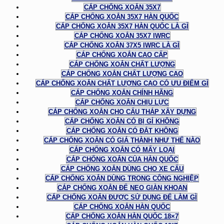
CÁP CHỐNG XOẮN 35X7
CÁP CHỐNG XOẮN 35X7 HÀN QUỐC
CÁP CHỐNG XOẮN 35X7 HÀN QUỐC LÀ GÌ
CÁP CHỐNG XOẮN 35X7 IWRC
CÁP CHỐNG XOẮN 37X5 IWRC LÀ GÌ
CÁP CHỐNG XOẮN CAO CẤP
CÁP CHỐNG XOẮN CHẤT LƯỢNG
CÁP CHỐNG XOẮN CHẤT LƯỢNG CAO
CÁP CHỐNG XOẮN CHẤT LƯỢNG CAO CÓ ƯU ĐIỂM GÌ
CÁP CHỐNG XOẮN CHÍNH HÃNG
CÁP CHỐNG XOẮN CHỊU LỰC
CÁP CHỐNG XOẮN CHO CẨU THÁP XÂY DỰNG
CÁP CHỐNG XOẮN CÓ BỊ GỈ KHÔNG
CÁP CHỐNG XOẮN CÓ ĐẮT KHÔNG
CÁP CHỐNG XOẮN CÓ GIÁ THÀNH NHƯ THẾ NÀO
CÁP CHỐNG XOẮN CÓ MẤY LOẠI
CÁP CHỐNG XOẮN CỦA HÀN QUỐC
CÁP CHỐNG XOẮN DÙNG CHO XE CẨU
CÁP CHỐNG XOẮN DÙNG TRONG CÔNG NGHIỆP
CÁP CHỐNG XOẮN ĐỂ NEO GIÀN KHOAN
CÁP CHỐNG XOẮN ĐƯỢC SỬ DỤNG ĐỂ LÀM GÌ
CÁP CHỐNG XOẮN HÀN QUỐC
CÁP CHỐNG XOẮN HÀN QUỐC 18×7