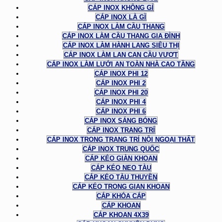
CÁP INOX KHÔNG GỈ
CÁP INOX LÀ GÌ
CÁP INOX LÀM CẦU THANG
CÁP INOX LÀM CẦU THANG GIA ĐÌNH
CÁP INOX LÀM HÀNH LANG SIÊU THỊ
CÁP INOX LÀM LAN CAN CẦU VƯỢT
CÁP INOX LÀM LƯỚI AN TOÀN NHÀ CAO TẦNG
CÁP INOX PHI 12
CÁP INOX PHI 2
CÁP INOX PHI 20
CÁP INOX PHI 4
CÁP INOX PHI 6
CÁP INOX SÁNG BÓNG
CÁP INOX TRANG TRÍ
CÁP INOX TRONG TRANG TRÍ NỘI NGOẠI THẤT
CÁP INOX TRUNG QUỐC
CÁP KÉO GIÀN KHOAN
CÁP KÉO NEO TÀU
CÁP KÉO TÀU THUYỀN
CÁP KÉO TRONG GIAN KHOAN
CÁP KHÓA CÁP
CÁP KHOAN
CÁP KHOAN 4X39