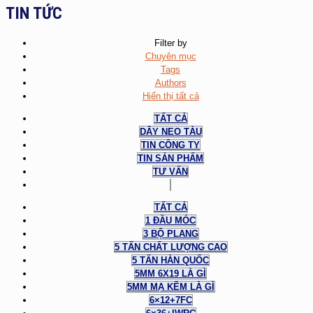
TIN TỨC
Filter by
Chuyên mục
Tags
Authors
Hiển thị tất cả
TẤT CẢ
DÂY NEO TÀU
TIN CÔNG TY
TIN SẢN PHẨM
TƯ VẤN
TẤT CẢ
1 ĐẦU MÓC
3 BỘ PLANG
5 TẤN CHẤT LƯỢNG CAO
5 TẤN HÀN QUỐC
5MM 6X19 LÀ GÌ
5MM MẠ KẼM LÀ GÌ
6×12+7FC