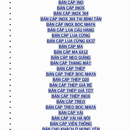
BÁN CÁP INO
BÁN CÁP INOX
BÁN CÁP INOX 304
BÁN CÁP INOX 304 TẠI BÌNH TÂN
BÁN CÁP INOX BỌC NHỰA
BÁN CÁP LỤA CẨU HÀNG
BÁN CÁP LỤA CỨNG
BÁN CÁP LỤA CỨNG 6X37
BÁN CÁP MẠ
BÁN CÁP MẠ 6X12
BÁN CÁP NEO GIẰNG
BÁN CÁP THANG MÁY
BÁN CÁP THÉP
BÁN CÁP THÉP BỌC NHỰA
BÁN CÁP THÉP D20
BÁN CÁP THÉP GIÁ RẺ
BÁN CÁP THÉP GIÁ TỐT
BÁN CÁP THÉP INOX
BÁN CÁP TREO
BÁN CÁP TREO BỌC NHỰA
BÁN CÁP VẢI
BÁN CÁP VẢI HÀ NỘI
BÁN CÁP VIỄN THÔNG
BÁN CHO KHÁCH Ở HƯNG YÊN