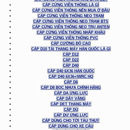
CÁP CỨNG VIỄN THÔNG LÀ GÌ
CÁP CỨNG VIỄN THÔNG NÊN MUA Ở ĐÂU
CÁP CỨNG VIỄN THÔNG NEO TRẠM
CÁP CỨNG VIỄN THÔNG NEO TRẠM BTS
CÁP CỨNG VIỄN THÔNG NEO TRỤ ANTEN
CÁP CỨNG VIỄN THÔNG NHẬP KHẨU
CÁP CỨNG VIỄN THÔNG PVC
CÁP CƯỜNG ĐỘ CAO
CÁP D10 TẢI THANG MÁY HÀN QUỐC LÀ GÌ
CÁP D12
CÁP D22
CÁP D40
CÁP D40 6X36 HÀN QUỐC
CÁP D40 6X36+IWRC HQ
CÁP D6
CÁP D8 BỌC NHỰA CHÍNH HÃNG
CÁP DẠ ỨNG LỰC
CÁP DÂY VĂNG
CÁP DẸT THANG MÁY
CÁP DÙ
CÁP DỰ ỨNG LỰC
CÁP DÙNG CHO TỜI TÀU THUỶ
CÁP DÙNG CHO XE CẨU