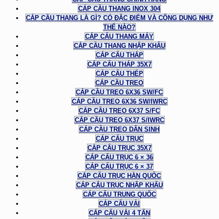
CÁP CẦU THANG INOX 304
CÁP CẦU THANG LÀ GÌ? CÓ ĐẶC ĐIỂM VÀ CÔNG DỤNG NHƯ
THẾ NÀO?
CÁP CẨU THANG MÁY
CÁP CẦU THANG NHẬP KHẨU
CÁP CẨU THÁP
CÁP CẨU THÁP 35X7
CÁP CẨU THÉP
CÁP CẦU TREO
CÁP CẦU TREO 6X36 SW/FC
CÁP CẦU TREO 6X36 SW/IWRC
CÁP CẦU TREO 6X37 S/FC
CÁP CẦU TREO 6X37 S/IWRC
CÁP CẦU TREO DÂN SINH
CÁP CẨU TRỤC
CÁP CẨU TRỤC 35X7
CÁP CẨU TRỤC 6 × 36
CÁP CẨU TRỤC 6 × 37
CÁP CẨU TRỤC HÀN QUỐC
CÁP CẨU TRỤC NHẬP KHẨU
CÁP CẨU TRUNG QUỐC
CÁP CẨU VẢI
CÁP CẨU VẢI 4 TẤN