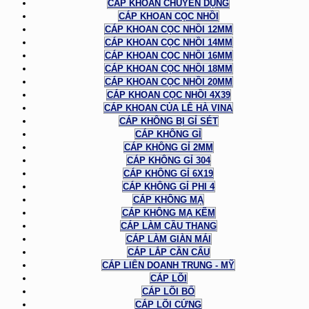
CÁP KHOAN CHUYÊN DỤNG
CÁP KHOAN CỌC NHỒI
CÁP KHOAN CỌC NHỒI 12MM
CÁP KHOAN CỌC NHỒI 14MM
CÁP KHOAN CỌC NHỒI 16MM
CÁP KHOAN CỌC NHỒI 18MM
CÁP KHOAN CỌC NHỒI 20MM
CÁP KHOAN CỌC NHỒI 4X39
CÁP KHOAN CỦA LÊ HÀ VINA
CÁP KHÔNG BỊ GỈ SÉT
CÁP KHÔNG GỈ
CÁP KHÔNG GỈ 2MM
CÁP KHÔNG GỈ 304
CÁP KHÔNG GỈ 6X19
CÁP KHÔNG GỈ PHI 4
CÁP KHÔNG MẠ
CÁP KHÔNG MẠ KẼM
CÁP LÀM CẦU THANG
CÁP LÀM GIÀN MÁI
CÁP LẮP CẦN CẨU
CÁP LIÊN DOANH TRUNG - MỸ
CÁP LÕI
CÁP LÕI BỐ
CÁP LÕI CỨNG