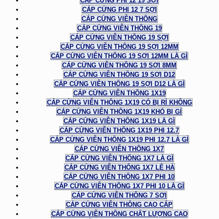
CÁP CỨNG PHI 12 19 SỢI
CÁP CỨNG PHI 12 7 SỢI
CÁP CỨNG VIỄN THÔNG
CÁP CỨNG VIỄN THÔNG 19
CÁP CỨNG VIỄN THÔNG 19 SỢI
CÁP CỨNG VIỄN THÔNG 19 SỢI 12MM
CÁP CỨNG VIỄN THÔNG 19 SỢI 12MM LÀ GÌ
CÁP CỨNG VIỄN THÔNG 19 SỢI 8MM
CÁP CỨNG VIỄN THÔNG 19 SỢI D12
CÁP CỨNG VIỄN THÔNG 19 SỢI D12 LÀ GÌ
CÁP CỨNG VIỄN THÔNG 1X19
CÁP CỨNG VIỄN THÔNG 1X19 CÓ BỊ RỈ KHÔNG
CÁP CỨNG VIỄN THÔNG 1X19 KHÓ BỊ GỈ
CÁP CỨNG VIỄN THÔNG 1X19 LÀ GÌ
CÁP CỨNG VIỄN THÔNG 1X19 PHI 12.7
CÁP CỨNG VIỄN THÔNG 1X19 PHI 12.7 LÀ GÌ
CÁP CỨNG VIỄN THÔNG 1X7
CÁP CỨNG VIỄN THÔNG 1X7 LÀ GÌ
CÁP CỨNG VIỄN THÔNG 1X7 LÊ HÀ
CÁP CỨNG VIỄN THÔNG 1X7 PHI 10
CÁP CỨNG VIỄN THÔNG 1X7 PHI 10 LÀ GÌ
CÁP CỨNG VIỄN THÔNG 7 SỢI
CÁP CỨNG VIỄN THÔNG CAO CẤP
CÁP CỨNG VIỄN THÔNG CHẤT LƯỢNG CAO