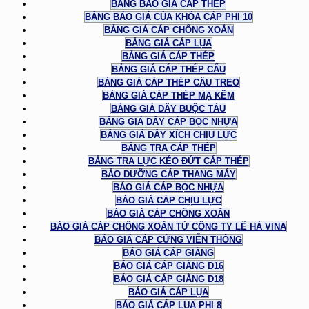
BẢNG BÁO GIÁ CÁP THÉP
BẢNG BÁO GIÁ CỦA KHÓA CÁP PHI 10
BẢNG GIÁ CÁP CHỐNG XOẮN
BẢNG GIÁ CÁP LỤA
BẢNG GIÁ CÁP THÉP
BẢNG GIÁ CÁP THÉP CẨU
BẢNG GIÁ CÁP THÉP CẦU TREO
BẢNG GIÁ CÁP THÉP MẠ KẼM
BẢNG GIÁ DÂY BUỘC TÀU
BẢNG GIÁ DÂY CÁP BỌC NHỰA
BẢNG GIÁ DÂY XÍCH CHỊU LỰC
BẢNG TRA CÁP THÉP
BẢNG TRA LỰC KÉO ĐỨT CÁP THÉP
BẢO DƯỠNG CÁP THANG MÁY
BÁO GIÁ CÁP BỌC NHỰA
BÁO GIÁ CÁP CHỊU LỰC
BÁO GIÁ CÁP CHỐNG XOẮN
BÁO GIÁ CÁP CHỐNG XOẮN TỪ CÔNG TY LÊ HÀ VINA
BÁO GIÁ CÁP CỨNG VIỄN THÔNG
BÁO GIÁ CÁP GIẰNG
BÁO GIÁ CÁP GIẰNG D16
BÁO GIÁ CÁP GIẰNG D18
BÁO GIÁ CÁP LỤA
BÁO GIÁ CÁP LỤA PHI 8