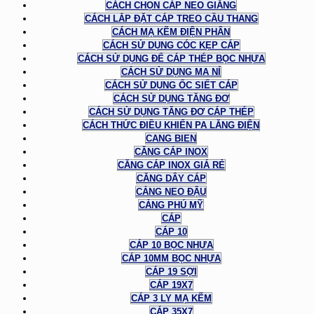
CÁCH CHỌN CÁP NEO GIẰNG
CÁCH LẮP ĐẶT CÁP TREO CẦU THANG
CÁCH MẠ KẼM ĐIỆN PHÂN
CÁCH SỬ DỤNG CÓC KẸP CÁP
CÁCH SỬ DỤNG ĐỂ CÁP THÉP BỌC NHỰA
CÁCH SỬ DỤNG MA NÍ
CÁCH SỬ DỤNG ỐC SIẾT CÁP
CÁCH SỬ DỤNG TĂNG ĐƠ
CÁCH SỬ DỤNG TĂNG ĐƠ CÁP THÉP
CÁCH THỨC ĐIỀU KHIỂN PA LĂNG ĐIỆN
CANG BIEN
CĂNG CÁP INOX
CĂNG CÁP INOX GIÁ RẺ
CĂNG DÂY CÁP
CẢNG NEO ĐẬU
CẢNG PHÚ MỸ
CÁP
CÁP 10
CÁP 10 BỌC NHỰA
CÁP 10MM BỌC NHỰA
CÁP 19 SỢI
CÁP 19X7
CÁP 3 LY MẠ KẼM
CÁP 35X7