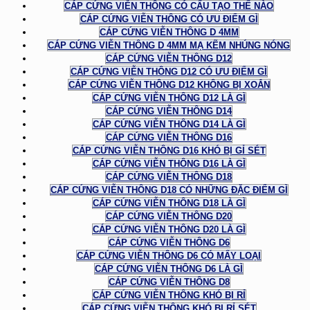
CÁP CỨNG VIỄN THÔNG CÓ CẤU TẠO THẾ NÀO
CÁP CỨNG VIỄN THÔNG CÓ ƯU ĐIỂM GÌ
CÁP CỨNG VIỄN THÔNG D 4MM
CÁP CỨNG VIỄN THÔNG D 4MM MẠ KẼM NHÚNG NÓNG
CÁP CỨNG VIỄN THÔNG D12
CÁP CỨNG VIỄN THÔNG D12 CÓ ƯU ĐIỂM GÌ
CÁP CỨNG VIỄN THÔNG D12 KHÔNG BỊ XOẮN
CÁP CỨNG VIỄN THÔNG D12 LÀ GÌ
CÁP CỨNG VIỄN THÔNG D14
CÁP CỨNG VIỄN THÔNG D14 LÀ GÌ
CÁP CỨNG VIỄN THÔNG D16
CÁP CỨNG VIỄN THÔNG D16 KHÓ BỊ GỈ SÉT
CÁP CỨNG VIỄN THÔNG D16 LÀ GÌ
CÁP CỨNG VIỄN THÔNG D18
CÁP CỨNG VIỄN THÔNG D18 CÓ NHỮNG ĐẶC ĐIỂM GÌ
CÁP CỨNG VIỄN THÔNG D18 LÀ GÌ
CÁP CỨNG VIỄN THÔNG D20
CÁP CỨNG VIỄN THÔNG D20 LÀ GÌ
CÁP CỨNG VIỄN THÔNG D6
CÁP CỨNG VIỄN THÔNG D6 CÓ MẤY LOẠI
CÁP CỨNG VIỄN THÔNG D6 LÀ GÌ
CÁP CỨNG VIỄN THÔNG D8
CÁP CỨNG VIỄN THÔNG KHÓ BỊ RỈ
CÁP CỨNG VIỄN THÔNG KHÓ BỊ RỈ SÉT