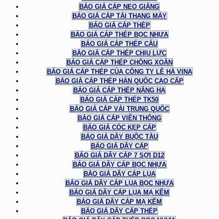
BÁO GIÁ CÁP NEO GIẰNG
BÁO GIÁ CÁP TẢI THANG MÁY
BÁO GIÁ CÁP THÉP
BÁO GIÁ CÁP THÉP BỌC NHỰA
BÁO GIÁ CÁP THÉP CẨU
BÁO GIÁ CÁP THÉP CHỊU LỰC
BÁO GIÁ CÁP THÉP CHỐNG XOẮN
BÁO GIÁ CÁP THÉP CỦA CÔNG TY LÊ HÀ VINA
BÁO GIÁ CÁP THÉP HÀN QUỐC CAO CẤP
BÁO GIÁ CÁP THÉP NÂNG HẠ
BÁO GIÁ CÁP THÉP TK50
BÁO GIÁ CÁP VẢI TRUNG QUỐC
BÁO GIÁ CÁP VIỄN THÔNG
BÁO GIÁ CÓC KẸP CÁP
BÁO GIÁ DÂY BUỘC TÀU
BÁO GIÁ DÂY CÁP
BÁO GIÁ DÂY CÁP 7 SỢI D12
BÁO GIÁ DÂY CÁP BỌC NHỰA
BÁO GIÁ DÂY CÁP LỤA
BÁO GIÁ DÂY CÁP LỤA BỌC NHỰA
BÁO GIÁ DÂY CÁP LỤA MẠ KẼM
BÁO GIÁ DÂY CÁP MẠ KẼM
BÁO GIÁ DÂY CÁP THÉP