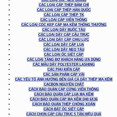
CÁC LOẠI CÁP THÉP BẤM CHÌ
CÁC LOẠI CÁP THÉP HÀN QUỐC
CÁC LOẠI CÁP THÉP TK
CÁC LOẠI CÁP VIỄN THÔNG
CÁC LOẠI CÓC KẸP CÁP MẠ KẼM THÔNG THƯỜNG
CÁC LOẠI DÂY BUỘC TÀU
CÁC LOẠI DÂY CÁP CẨU TRỤC
CÁC LOẠI DÂY CÁP CHỊU LỰC
CÁC LOẠI DÂY CÁP LỤA
CÁC LOẠI DÂY NEO TÀU
CÁC LOẠI ỐC SIẾT CÁP
CÁC LOẠI TĂNG ĐƠ KHÁCH HÀNG ƯA DÙNG
CÁC MẪU DÂY POLYESTER LASHING
CÁC PHỤ KIỆN CÁP
CÁC SẢN PHẨM CÁP VẢI
CÁC YẾU TỐ ẢNH HƯỞNG ĐẾN GIÁ CẢ DÂY THÉP MẠ KẼM
CACBON NGUYÊN CHẤT
CÁCH BẢO QUẢN CÁP CỨNG VIỄN THÔNG
CÁCH BẢO QUẢN CÁP LỤA MẠ KẼM
CÁCH BẢO QUẢN CÁP MẠ KẼM D40 6X36
CÁCH BẢO QUẢN THÉP CHỐNG XOẮN
CÁCH BẮT ỐC SIẾT CÁP
CÁCH CHỌN CÁP CẦU TRỤC 5 TẤN HIỆU QUẢ