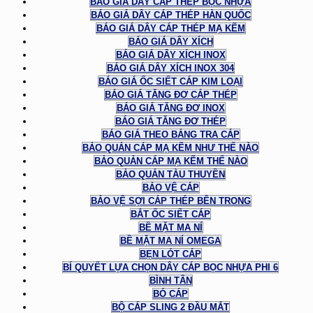
BÁO GIÁ DÂY CÁP THÉP BỌC NHỰA
BÁO GIÁ DÂY CÁP THÉP HÀN QUỐC
BÁO GIÁ DÂY CÁP THÉP MẠ KẼM
BÁO GIÁ DÂY XÍCH
BÁO GIÁ DÂY XÍCH INOX
BÁO GIÁ DÂY XÍCH INOX 304
BÁO GIÁ ỐC SIẾT CÁP KIM LOẠI
BÁO GIÁ TĂNG ĐƠ CÁP THÉP
BÁO GIÁ TĂNG ĐƠ INOX
BÁO GIÁ TĂNG ĐƠ THÉP
BÁO GIÁ THEO BẢNG TRA CÁP
BẢO QUẢN CÁP MẠ KẼM NHƯ THẾ NÀO
BẢO QUẢN CÁP MẠ KẼM THẾ NÀO
BẢO QUẢN TÀU THUYỀN
BẢO VỆ CÁP
BẢO VỆ SỢI CÁP THÉP BÊN TRONG
BẮT ỐC SIẾT CÁP
BỀ MẶT MA NÍ
BỀ MẶT MA NÍ OMEGA
BẸN LÓT CÁP
BÍ QUYẾT LỰA CHỌN DÂY CÁP BỌC NHỰA PHI 6
BÌNH TÂN
BÓ CÁP
BỘ CÁP SLING 2 ĐẦU MẮT