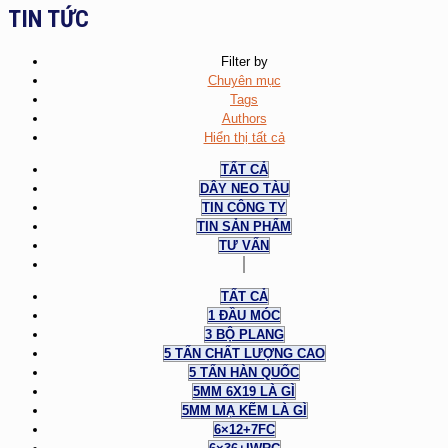
TIN TỨC
Filter by
Chuyên mục
Tags
Authors
Hiển thị tất cả
TẤT CẢ
DÂY NEO TÀU
TIN CÔNG TY
TIN SẢN PHẨM
TƯ VẤN
TẤT CẢ
1 ĐẦU MÓC
3 BỘ PLANG
5 TẤN CHẤT LƯỢNG CAO
5 TẤN HÀN QUỐC
5MM 6X19 LÀ GÌ
5MM MẠ KẼM LÀ GÌ
6×12+7FC