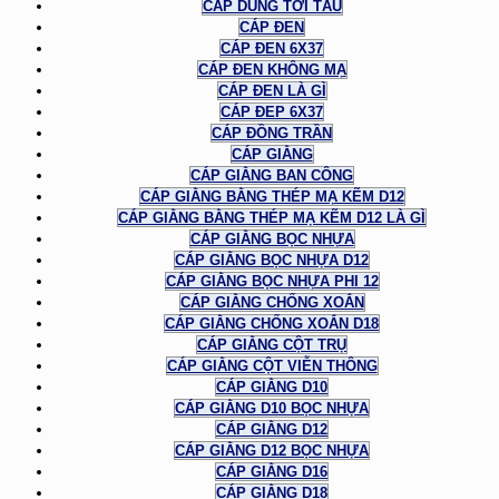
CÁP DÙNG TỜI TÀU
CÁP ĐEN
CÁP ĐEN 6X37
CÁP ĐEN KHÔNG MẠ
CÁP ĐEN LÀ GÌ
CÁP ĐEP 6X37
CÁP ĐỒNG TRẦN
CÁP GIẰNG
CÁP GIẰNG BAN CÔNG
CÁP GIẰNG BẰNG THÉP MẠ KẼM D12
CÁP GIẰNG BẰNG THÉP MẠ KẼM D12 LÀ GÌ
CÁP GIẰNG BỌC NHỰA
CÁP GIẰNG BỌC NHỰA D12
CÁP GIẰNG BỌC NHỰA PHI 12
CÁP GIẰNG CHỐNG XOẮN
CÁP GIẰNG CHỐNG XOẮN D18
CÁP GIẰNG CỘT TRỤ
CÁP GIẰNG CỘT VIỄN THÔNG
CÁP GIẰNG D10
CÁP GIẰNG D10 BỌC NHỰA
CÁP GIẰNG D12
CÁP GIẰNG D12 BỌC NHỰA
CÁP GIẰNG D16
CÁP GIẰNG D18