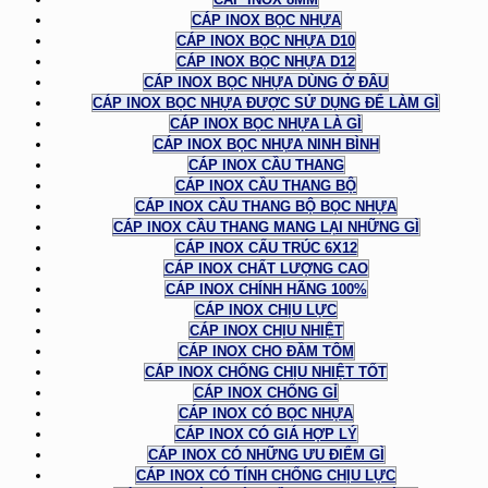
CÁP INOX BỌC NHỰA
CÁP INOX BỌC NHỰA D10
CÁP INOX BỌC NHỰA D12
CÁP INOX BỌC NHỰA DÙNG Ở ĐÂU
CÁP INOX BỌC NHỰA ĐƯỢC SỬ DỤNG ĐỂ LÀM GÌ
CÁP INOX BỌC NHỰA LÀ GÌ
CÁP INOX BỌC NHỰA NINH BÌNH
CÁP INOX CẦU THANG
CÁP INOX CẦU THANG BỘ
CÁP INOX CẦU THANG BỘ BỌC NHỰA
CÁP INOX CẦU THANG MANG LẠI NHỮNG GÌ
CÁP INOX CẤU TRÚC 6X12
CÁP INOX CHẤT LƯỢNG CAO
CÁP INOX CHÍNH HÃNG 100%
CÁP INOX CHỊU LỰC
CÁP INOX CHỊU NHIỆT
CÁP INOX CHO ĐẦM TÔM
CÁP INOX CHỐNG CHỊU NHIỆT TỐT
CÁP INOX CHỐNG GỈ
CÁP INOX CÓ BỌC NHỰA
CÁP INOX CÓ GIÁ HỢP LÝ
CÁP INOX CÓ NHỮNG ƯU ĐIỂM GÌ
CÁP INOX CÓ TÍNH CHỐNG CHỊU LỰC