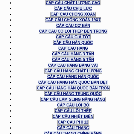
CÁP CẨU CHẤT LƯỢNG CAO
CÁP CẨU CHỊU LỰC
CÁP CẨU CHỐNG XOẮN
CÁP CẨU CHỐNG XOẮN 19X7
CÁP CẨU CƠ BẢN
CÁP CẨU CÓ LÕI THÉP BÊN TRONG
CÁP CẨU GIÁ TỐT
CÁP CẨU HÀN QUỐC
CÁP CẨU HÀNG
CÁP CẨU HÀNG 3 TẤN
CÁP CẨU HÀNG 5 TẤN
CÁP CẨU HÀNG BẰNG VẢI
CÁP CẨU HÀNG CHẤT LƯỢNG
CÁP CẨU HÀNG HÀN QUỐC
CÁP CẨU HÀNG HÀN QUỐC BẢN DẸT
CÁP CẨU HÀNG HÀN QUỐC BẢN TRÒN
CÁP CẨU HÀNG TRUNG QUỐC
CÁP CẨU LÀM SLING NÂNG HÀNG
CÁP CẨU LÕI BỐ
CÁP CẨU LÕI THÉP
CÁP CẨU NHIỆT ĐIỆN
CÁP CẨU PHI 12
CÁP CẦU THANG
CÁP CẦU THANG CHÍNH HÃNG