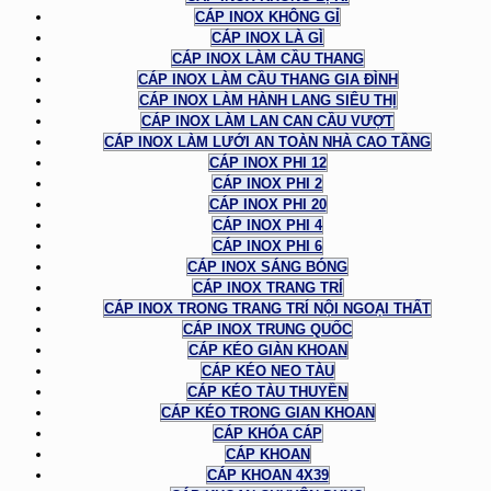
CÁP INOX KHÔNG GỈ
CÁP INOX LÀ GÌ
CÁP INOX LÀM CẦU THANG
CÁP INOX LÀM CẦU THANG GIA ĐÌNH
CÁP INOX LÀM HÀNH LANG SIÊU THỊ
CÁP INOX LÀM LAN CAN CẦU VƯỢT
CÁP INOX LÀM LƯỚI AN TOÀN NHÀ CAO TẦNG
CÁP INOX PHI 12
CÁP INOX PHI 2
CÁP INOX PHI 20
CÁP INOX PHI 4
CÁP INOX PHI 6
CÁP INOX SÁNG BÓNG
CÁP INOX TRANG TRÍ
CÁP INOX TRONG TRANG TRÍ NỘI NGOẠI THẤT
CÁP INOX TRUNG QUỐC
CÁP KÉO GIÀN KHOAN
CÁP KÉO NEO TÀU
CÁP KÉO TÀU THUYỀN
CÁP KÉO TRONG GIAN KHOAN
CÁP KHÓA CÁP
CÁP KHOAN
CÁP KHOAN 4X39