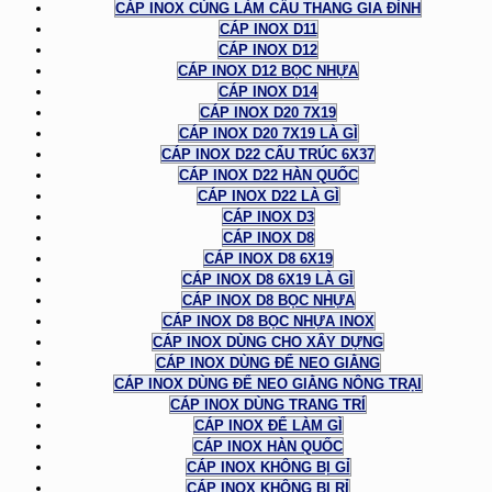
CÁP INOX CÙNG LÀM CẦU THANG GIA ĐÌNH
CÁP INOX D11
CÁP INOX D12
CÁP INOX D12 BỌC NHỰA
CÁP INOX D14
CÁP INOX D20 7X19
CÁP INOX D20 7X19 LÀ GÌ
CÁP INOX D22 CẤU TRÚC 6X37
CÁP INOX D22 HÀN QUỐC
CÁP INOX D22 LÀ GÌ
CÁP INOX D3
CÁP INOX D8
CÁP INOX D8 6X19
CÁP INOX D8 6X19 LÀ GÌ
CÁP INOX D8 BỌC NHỰA
CÁP INOX D8 BỌC NHỰA INOX
CÁP INOX DÙNG CHO XÂY DỰNG
CÁP INOX DÙNG ĐỂ NEO GIẰNG
CÁP INOX DÙNG ĐỂ NEO GIẰNG NÔNG TRẠI
CÁP INOX DÙNG TRANG TRÍ
CÁP INOX ĐỂ LÀM GÌ
CÁP INOX HÀN QUỐC
CÁP INOX KHÔNG BỊ GỈ
CÁP INOX KHÔNG BỊ RỈ