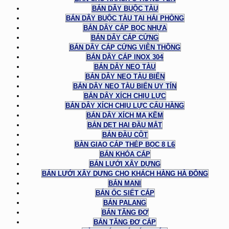
BÁN DÂY BUỘC TÀU
BÁN DÂY BUỘC TÀU TẠI HẢI PHÒNG
BÁN DÂY CÁP BỌC NHỰA
BÁN DÂY CÁP CỨNG
BÁN DÂY CÁP CỨNG VIỄN THÔNG
BÁN DÂY CÁP INOX 304
BÁN DÂY NEO TÀU
BÁN DÂY NEO TÀU BIỂN
BÁN DÂY NEO TÀU BIỂN UY TÍN
BÁN DÂY XÍCH CHỊU LỰC
BÁN DÂY XÍCH CHỊU LỰC CẨU HÀNG
BÁN DÂY XÍCH MẠ KẼM
BẢN DẸT HAI ĐẦU MẮT
BẢN ĐẦU CỘT
BÀN GIAO CÁP THÉP BỌC 8 L6
BÁN KHÓA CÁP
BÁN LƯỚI XÂY DỰNG
BÁN LƯỚI XÂY DỰNG CHO KHÁCH HÀNG HÀ ĐÔNG
BÁN MANI
BÁN ỐC SIẾT CÁP
BÁN PALANG
BÁN TĂNG ĐƠ
BÁN TĂNG ĐƠ CÁP