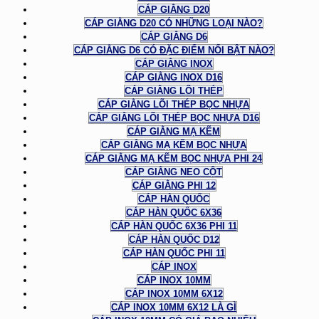
CÁP GIẰNG D20
CÁP GIẰNG D20 CÓ NHỮNG LOẠI NÀO?
CÁP GIẰNG D6
CÁP GIẰNG D6 CÓ ĐẶC ĐIỂM NỔI BẬT NÀO?
CÁP GIẰNG INOX
CÁP GIẰNG INOX D16
CÁP GIẰNG LÕI THÉP
CÁP GIẰNG LÕI THÉP BỌC NHỰA
CÁP GIẰNG LÕI THÉP BỌC NHỰA D16
CÁP GIẰNG MẠ KẼM
CÁP GIẰNG MẠ KẼM BỌC NHỰA
CÁP GIẰNG MẠ KẼM BỌC NHỰA PHI 24
CÁP GIẰNG NEO CỘT
CÁP GIẰNG PHI 12
CÁP HÀN QUỐC
CÁP HÀN QUỐC 6X36
CÁP HÀN QUỐC 6X36 PHI 11
CÁP HÀN QUỐC D12
CÁP HÀN QUỐC PHI 11
CÁP INOX
CÁP INOX 10MM
CÁP INOX 10MM 6X12
CÁP INOX 10MM 6X12 LÀ GÌ