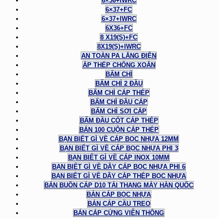
6×36+IWRC
6×37+FC
6×37+IWRC
6X36+FC
8 X19(S)+FC
8X19(S)+IWRC
AN TOÀN PA LĂNG ĐIỆN
ÁP THÉP CHỐNG XOẮN
BẤM CHÌ
BẤM CHÌ 2 ĐẦU
BẤM CHÌ CÁP THÉP
BẤM CHÌ ĐẦU CÁP
BẤM CHÌ SỢI CÁP
BẤM ĐẦU CỐT CÁP THÉP
BÁN 100 CUỘN CÁP THÉP
BẠN BIẾT GÌ VỀ CÁP BỌC NHỰA 12MM
BẠN BIẾT GÌ VỀ CÁP BỌC NHỰA PHI 3
BẠN BIẾT GÌ VỀ CÁP INOX 10MM
BẠN BIẾT GÌ VỀ DÂY CÁP BỌC NHỰA PHI 6
BẠN BIẾT GÌ VỀ DÂY CÁP THÉP BỌC NHỰA
BÁN BUÔN CÁP D10 TẢI THANG MÁY HÀN QUỐC
BÁN CÁP BỌC NHỰA
BÁN CÁP CẦU TREO
BÁN CÁP CỨNG VIỄN THÔNG