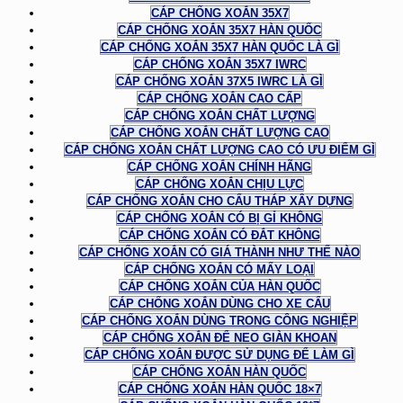
CÁP CHỐNG XOẮN 35X7
CÁP CHỐNG XOẮN 35X7 HÀN QUỐC
CÁP CHỐNG XOẮN 35X7 HÀN QUỐC LÀ GÌ
CÁP CHỐNG XOẮN 35X7 IWRC
CÁP CHỐNG XOẮN 37X5 IWRC LÀ GÌ
CÁP CHỐNG XOẮN CAO CẤP
CÁP CHỐNG XOẮN CHẤT LƯỢNG
CÁP CHỐNG XOẮN CHẤT LƯỢNG CAO
CÁP CHỐNG XOẮN CHẤT LƯỢNG CAO CÓ ƯU ĐIỂM GÌ
CÁP CHỐNG XOẮN CHÍNH HÃNG
CÁP CHỐNG XOẮN CHỊU LỰC
CÁP CHỐNG XOẮN CHO CẨU THÁP XÂY DỰNG
CÁP CHỐNG XOẮN CÓ BỊ GỈ KHÔNG
CÁP CHỐNG XOẮN CÓ ĐẮT KHÔNG
CÁP CHỐNG XOẮN CÓ GIÁ THÀNH NHƯ THẾ NÀO
CÁP CHỐNG XOẮN CÓ MẤY LOẠI
CÁP CHỐNG XOẮN CỦA HÀN QUỐC
CÁP CHỐNG XOẮN DÙNG CHO XE CẨU
CÁP CHỐNG XOẮN DÙNG TRONG CÔNG NGHIỆP
CÁP CHỐNG XOẮN ĐỂ NEO GIÀN KHOAN
CÁP CHỐNG XOẮN ĐƯỢC SỬ DỤNG ĐỂ LÀM GÌ
CÁP CHỐNG XOẮN HÀN QUỐC
CÁP CHỐNG XOẮN HÀN QUỐC 18×7