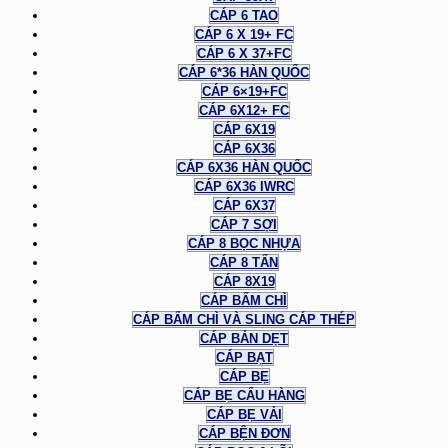
CÁP 6 TAO
CÁP 6 X 19+ FC
CÁP 6 X 37+FC
CÁP 6*36 HÀN QUỐC
CÁP 6×19+FC
CÁP 6X12+ FC
CÁP 6X19
CÁP 6X36
CÁP 6X36 HÀN QUỐC
CÁP 6X36 IWRC
CÁP 6X37
CÁP 7 SỢI
CÁP 8 BỌC NHỰA
CÁP 8 TẤN
CÁP 8X19
CÁP BẤM CHÌ
CÁP BẤM CHÌ VÀ SLING CÁP THÉP
CÁP BẢN DẸT
CÁP BẠT
CÁP BẸ
CÁP BẸ CẨU HÀNG
CÁP BẸ VẢI
CÁP BỆN ĐƠN