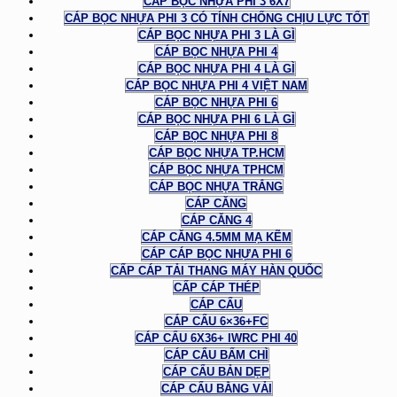
CÁP BỌC NHỰA PHI 3 6X7
CÁP BỌC NHỰA PHI 3 CÓ TÍNH CHỐNG CHỊU LỰC TỐT
CÁP BỌC NHỰA PHI 3 LÀ GÌ
CÁP BỌC NHỰA PHI 4
CÁP BỌC NHỰA PHI 4 LÀ GÌ
CÁP BỌC NHỰA PHI 4 VIỆT NAM
CÁP BỌC NHỰA PHI 6
CÁP BỌC NHỰA PHI 6 LÀ GÌ
CÁP BỌC NHỰA PHI 8
CÁP BỌC NHỰA TP.HCM
CÁP BỌC NHỰA TPHCM
CÁP BỌC NHỰA TRẮNG
CÁP CĂNG
CÁP CĂNG 4
CÁP CĂNG 4.5MM MẠ KẼM
CÁP CÁP BỌC NHỰA PHI 6
CẤP CÁP TẢI THANG MÁY HÀN QUỐC
CẤP CÁP THÉP
CÁP CẨU
CÁP CẨU 6×36+FC
CÁP CẨU 6X36+ IWRC PHI 40
CÁP CẨU BẤM CHÌ
CÁP CẨU BẢN DẸP
CÁP CẨU BẰNG VẢI