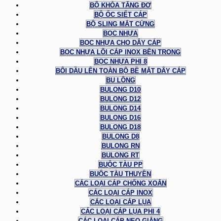
BỘ KHÓA TĂNG ĐƠ
BỘ ỐC SIẾT CÁP
BỘ SLING MẮT CỨNG
BỌC NHỰA
BỌC NHỰA CHO DÂY CÁP
BỌC NHỰA LÕI CÁP INOX BÊN TRONG
BỌC NHỰA PHI 8
BÔI DẦU LÊN TOÀN BỘ BỀ MẶT DÂY CÁP
BU LÔNG
BULONG D10
BULONG D12
BULONG D14
BULONG D16
BULONG D18
BULONG D8
BULONG RN
BULONG RT
BUỘC TÀU PP
BUỘC TÀU THUYỀN
CÁC LOẠI CÁP CHỐNG XOẮN
CÁC LOẠI CÁP INOX
CÁC LOẠI CÁP LỤA
CÁC LOẠI CÁP LỤA PHI 4
CÁC LOẠI CÁP NEO GIẰNG