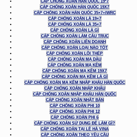
CÁP CHỐNG XOẮN HÀN QUỐC 19*7
CÁP CHỐNG XOẮN HÀN QUỐC 19X7
CÁP CHỐNG XOẮN HÀN QUỐC 35×7+IWRC
CÁP CHỐNG XOẮN LÀ 19×7
CÁP CHỐNG XOẮN LÀ 35×7
CÁP CHỐNG XOẮN LÀ GÌ
CÁP CHỐNG XOẮN LÀM CẨU TRỤC
CÁP CHỐNG XOẮN LIÊN DOANH
CÁP CHỐNG XOẮN LOẠI NÀO TỐT
CÁP CHỐNG XOẮN LÕI THÉP
CÁP CHỐNG XOẮN MẠ DẦU
CÁP CHỐNG XOẮN MẠ KẼM
CÁP CHỐNG XOẮN MẠ KẼM 19X7
CÁP CHỐNG XOẮN MẠ KẼM LÀ GÌ
CÁP CHỐNG XOẮN MẠ KẼM NHẬP KHẨU HÀN QUỐC
CÁP CHỐNG XOẮN NHẬP KHẨU
CÁP CHỐNG XOẮN NHẬP KHẨU HÀN QUỐC
CÁP CHỐNG XOẮN NHẬT BẢN
CÁP CHỐNG XOẮN PHI 10
CÁP CHỐNG XOẮN PHI 12
CÁP CHỐNG XOẮN PHI 6
CÁP CHỐNG XOẮN SỬ DỤNG ĐỂ LÀM GÌ?
CÁP CHỐNG XOẮN TẠI LÊ HÀ VINA
CÁP CHỐNG XOẮN THEO YÊU CẦU