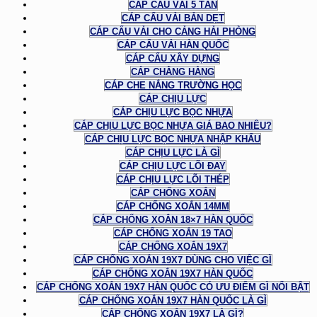
CÁP CẨU VẢI 5 TẤN
CÁP CẨU VẢI BẢN DẸT
CÁP CẨU VẢI CHO CẢNG HẢI PHÒNG
CÁP CẨU VẢI HÀN QUỐC
CÁP CẨU XÂY DỰNG
CÁP CHẰNG HÀNG
CÁP CHE NẮNG TRƯỜNG HỌC
CÁP CHỊU LỰC
CÁP CHỊU LỰC BỌC NHỰA
CÁP CHỊU LỰC BỌC NHỰA GIÁ BAO NHIÊU?
CÁP CHỊU LỰC BỌC NHỰA NHẬP KHẨU
CÁP CHỊU LỰC LÀ GÌ
CÁP CHỊU LỰC LÕI ĐAY
CÁP CHỊU LỰC LÕI THÉP
CÁP CHỐNG XOẮN
CÁP CHỐNG XOẮN 14MM
CÁP CHỐNG XOẮN 18×7 HÀN QUỐC
CÁP CHỐNG XOẮN 19 TAO
CÁP CHỐNG XOẮN 19X7
CÁP CHỐNG XOẮN 19X7 DÙNG CHO VIỆC GÌ
CÁP CHỐNG XOẮN 19X7 HÀN QUỐC
CÁP CHỐNG XOẮN 19X7 HÀN QUỐC CÓ ƯU ĐIỂM GÌ NỔI BẬT
CÁP CHỐNG XOẮN 19X7 HÀN QUỐC LÀ GÌ
CÁP CHỐNG XOẮN 19X7 LÀ GÌ?