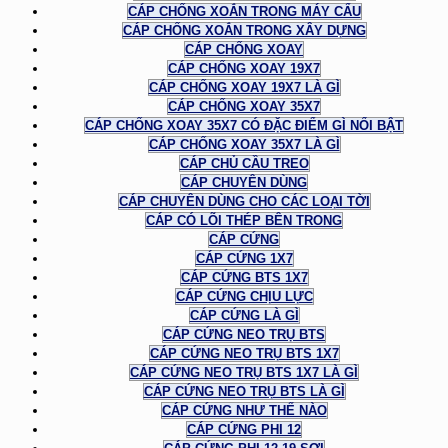
CÁP CHỐNG XOẮN TRONG MÁY CẨU
CÁP CHỐNG XOẮN TRONG XÂY DỰNG
CÁP CHỐNG XOAY
CÁP CHỐNG XOAY 19X7
CÁP CHỐNG XOAY 19X7 LÀ GÌ
CÁP CHỐNG XOAY 35X7
CÁP CHỐNG XOAY 35X7 CÓ ĐẶC ĐIỂM GÌ NỔI BẬT
CÁP CHỐNG XOAY 35X7 LÀ GÌ
CÁP CHỦ CẦU TREO
CÁP CHUYÊN DÙNG
CÁP CHUYÊN DÙNG CHO CÁC LOẠI TỜI
CÁP CÓ LÕI THÉP BÊN TRONG
CÁP CỨNG
CÁP CỨNG 1X7
CÁP CỨNG BTS 1X7
CÁP CỨNG CHỊU LỰC
CÁP CỨNG LÀ GÌ
CÁP CỨNG NEO TRỤ BTS
CÁP CỨNG NEO TRỤ BTS 1X7
CÁP CỨNG NEO TRỤ BTS 1X7 LÀ GÌ
CÁP CỨNG NEO TRỤ BTS LÀ GÌ
CÁP CỨNG NHƯ THẾ NÀO
CÁP CỨNG PHI 12