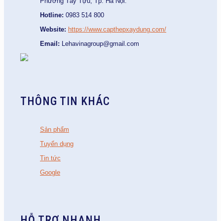
Phường Tây Tựu, Tp. Hà Nội.
Hotline:
0983 514 800
Website:
https://www.capthepxaydung.com/
Email:
Lehavinagroup@gmail.com
THÔNG TIN KHÁC
Sản phẩm
Tuyển dụng
Tin tức
Google
HỖ TRỢ NHANH