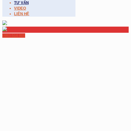
TƯ VẤN
VIDEO
LIÊN HỆ
0983 514 800