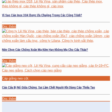
Vì Sao Cáp Inox 304 Được Ưa Chuộng Trong Các Công Trình?
Đọc thêm
Nên Chọn Cáp Chống Xoắn Mạ Kẽm Hay Không Mạ Cho Cẩu Tháp?
Đọc thêm
Cáp giằng neo cột.
Cáp Cẩu Bị Nổ Giữa Chừng: Sai Lầm Chết Người Khi Dùng Cáp Thiếu Tao
Đọc thêm