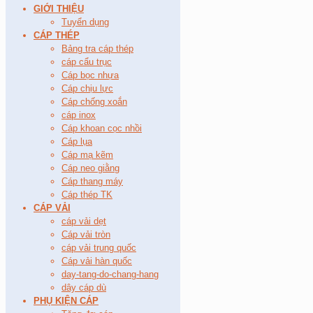
GIỚI THIỆU
Tuyển dụng
CÁP THÉP
Bảng tra cáp thép
cáp cẩu trục
Cáp bọc nhựa
Cáp chịu lực
Cáp chống xoắn
cáp inox
Cáp khoan cọc nhồi
Cáp lụa
Cáp mạ kẽm
Cáp neo giằng
Cáp thang máy
Cáp thép TK
CÁP VẢI
cáp vải dẹt
Cáp vải tròn
cáp vải trung quốc
Cáp vải hàn quốc
day-tang-do-chang-hang
dây cáp dù
PHỤ KIỆN CÁP