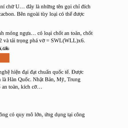
 ní chữ U… đây là những tên gọi chỉ đích
cbon. Bên ngoài tùy loại có thể được
nh móng ngựa… có loại chốt an toàn, chốt
x2 và tải trọng phá vỡ = SWL(WLL)x6.
ghệ hiện đại đạt chuẩn quốc tế. Được
iển là Hàn Quốc. Nhật Bản, Mỹ, Trung
ố an toàn, kích cỡ…
i công có quy mô lớn, ứng dụng tại công