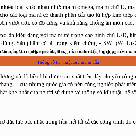
ất nhiều loại khác nhau như: ma ní omega, ma ní chữ D, ma
cho các loại ma ní có thành phần cấu tạo từ hợp kim thép ca
 bền vượt trội, có độ cứng và khả năng chống ăn mòn cao.
ẫn kiểu dáng với ma ní tải trọng cao hình chữ U/D, hì
êu dùng. Sản phẩm có tải trọng kiểm chứng = SWL(WLL)
Thông số kỹ thuật của ma ní cẩu
lượng và độ bền khi được sản xuất trên dây chuyền công n
Daichang… của những quốc gia có nền công nghiệp phát tr
 khe nhất của người sử dụng về thông số kĩ thuật, hệ s
rợ đắc lực bậc nhất trong hầu hết tất cả các công trình th