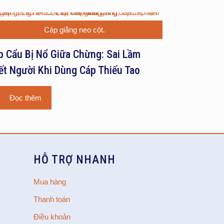
Cáp giằng neo cột.
p Cẩu Bị Nổ Giữa Chừng: Sai Lầm
ết Người Khi Dùng Cáp Thiếu Tao
Đọc thêm
HỖ TRỢ NHANH
Mua hàng
Thanh toán
Điều khoản