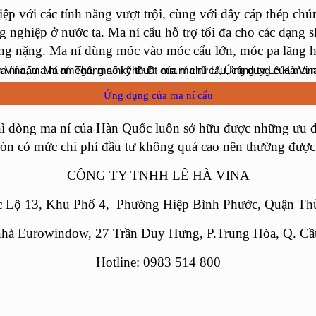
 với các tính năng vượt trội, cùng với dây cáp thép chúng
 nghiệp ở nước ta. Ma ní cẩu hỗ trợ tối đa cho các dạng sl
ụng nặng. Ma ní dùng móc vào móc cẩu lớn, móc pa lăng
Ứng dụng của ma ní cẩu
hì dòng ma ní của Hàn Quốc luôn sở hữu được những ưu điể
òn có mức chi phí đầu tư không quá cao nên thường được ca
CÔNG TY TNHH LÊ HÀ VINA
Lộ 13, Khu Phố 4, Phường Hiệp Bình Phước, Quận Thủ
nhà Eurowindow, 27 Trần Duy Hưng, P.Trung Hòa, Q. Cầ
Hotline: 0983 514 800